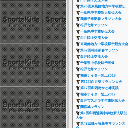
白井陸上交流大会
第76回東葛飾地方中学校駅伝
千葉県中学校新人駅伝大会
我孫子市新春マラソン大会
松戸七草マラソン
千葉県中学校駅伝大会
白井陸上交流大会
東葛飾地方中学校駅伝競走大
第62回柏市新春マラソン
白井陸上交流大会
千葉県中学校駅伝画像
松戸七草マラソン
柏市ナイター陸上2018
第32回白井梨マラソン大会
第17回印西街かど棒高跳
柏市ナイター陸上2017
白井市スポ少学年末駅伝大会
関宿城マラソン
第1回印西近隣中学校新人駅伝
大会
第42回鎌ヶ谷新春マラソン大