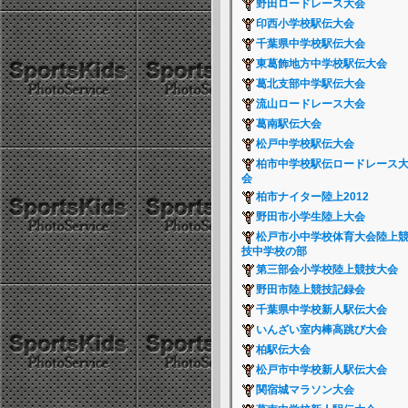
野田ロードレース大会
印西小学校駅伝大会
千葉県中学校駅伝大会
東葛飾地方中学校駅伝大会
葛北支部中学駅伝大会
流山ロードレース大会
葛南駅伝大会
松戸中学校駅伝大会
柏市中学校駅伝ロードレース
会
柏市ナイター陸上2012
野田市小学生陸上大会
松戸市小中学校体育大会陸上
技中学校の部
第三部会小学校陸上競技大会
野田市陸上競技記録会
千葉県中学校新人駅伝大会
いんざい室内棒高跳び大会
柏駅伝大会
松戸市中学校新人駅伝大会
関宿城マラソン大会