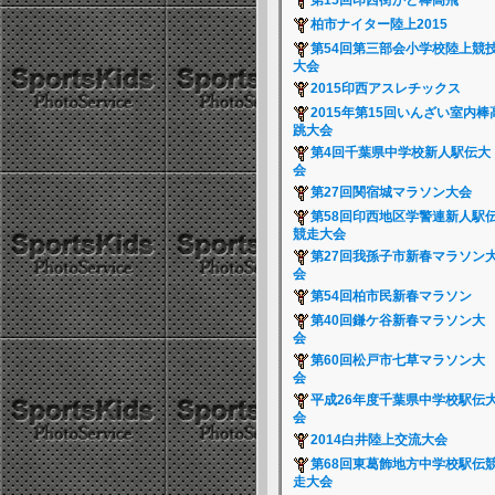
第15回印西街かど棒高飛
柏市ナイター陸上2015
第54回第三部会小学校陸上競
大会
2015印西アスレチックス
2015年第15回いんざい室内棒
跳大会
第4回千葉県中学校新人駅伝大
会
第27回関宿城マラソン大会
第58回印西地区学警連新人駅
競走大会
第27回我孫子市新春マラソン
会
第54回柏市民新春マラソン
第40回鎌ケ谷新春マラソン大
会
第60回松戸市七草マラソン大
会
平成26年度千葉県中学校駅伝
会
2014白井陸上交流大会
第68回東葛飾地方中学校駅伝
走大会