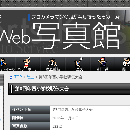
TOP
>
陸上
> 第8回印西小学校駅伝大会
第8回印西小学校駅伝大会
大
イベント名
第8回印西小学校駅伝大会
開催日
2013年11月26日
i
写真点数
122 点