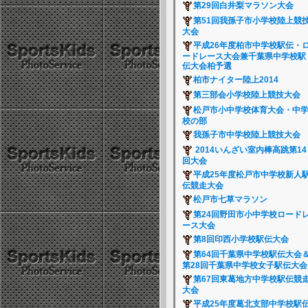
第29回白井梨マラソン大会
第51回我孫子市小学校陸上競
大会
平成26年度柏市中学校駅伝・
ードレース大会兼千葉県中学校駅
伝大会柏予選
柏市ナイター陸上2014
第三部会小学校陸上競技大会
松戸市小中学校体育大会・中
校の部
我孫子市中学校陸上競技大会
2014いんざい室内棒高跳第14
回大会
平成25年度松戸市中学校新人
伝競走大会
松戸市七草マラソン
第24回野田市小中学校ロード
ース大会
第8回印西小学校駅伝大会
第64回千葉県中学校駅伝大会
第28回千葉県中学校女子駅伝大
第67回東葛地方中学校駅伝競
大会
平成25年度葛北支部中学校駅