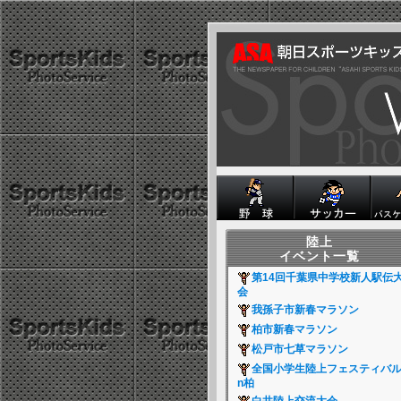
陸上
イベント一覧
第14回千葉県中学校新人駅伝
会
我孫子市新春マラソン
柏市新春マラソン
松戸市七草マラソン
全国小学生陸上フェスティバル
n柏