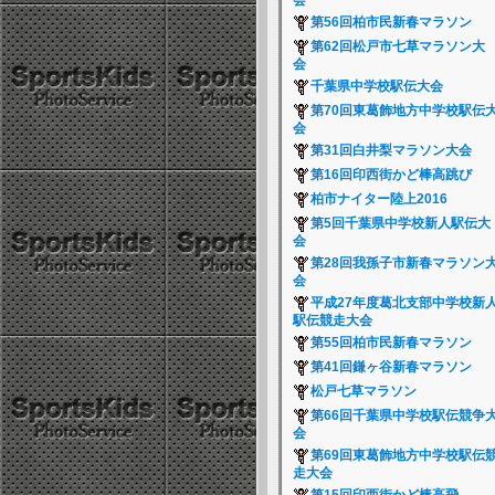
会
第56回柏市民新春マラソン
第62回松戸市七草マラソン大
会
千葉県中学校駅伝大会
第70回東葛飾地方中学校駅伝
会
第31回白井梨マラソン大会
第16回印西街かど棒高跳び
柏市ナイター陸上2016
第5回千葉県中学校新人駅伝大
会
第28回我孫子市新春マラソン
会
平成27年度葛北支部中学校新
駅伝競走大会
第55回柏市民新春マラソン
第41回鎌ヶ谷新春マラソン
松戸七草マラソン
第66回千葉県中学校駅伝競争
会
第69回東葛飾地方中学校駅伝
走大会