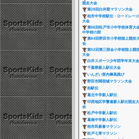
競走大会
第28回白井梨マラソン大会
柏市中学校駅伝・ロードレー
大会
第66回松戸市小中学校体育大
中学校の部
第64回野田市小学校陸上競技
会
第52回第三部会小学校陸上競
大会
白井スポーツ少年団学年末大
千葉県新人駅伝大会
いんざい室内棒高跳び
野田市関宿城マラソン大会
柏駅伝
葛北中学新人駅伝
印西地区学警連新人駅伝競走
会
松戸中学新人駅伝
葛南中学新人駅伝
柏市民新春マラソン
松戸七草マラソン