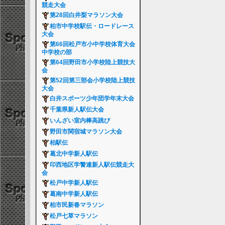
競走大会
第28回白井梨マラソン大会
柏市中学校駅伝・ロードレース
大会
第66回松戸市小中学校体育大会
中学校の部
第64回野田市小学校陸上競技大
会
第52回第三部会小学校陸上競技
大会
白井スポーツ少年団学年末大会
千葉県新人駅伝大会
いんざい室内棒高跳び
野田市関宿城マラソン大会
柏駅伝
葛北中学新人駅伝
印西地区学警連新人駅伝競走大
会
松戸中学新人駅伝
葛南中学新人駅伝
柏市民新春マラソン
松戸七草マラソン