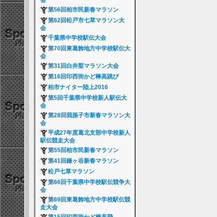
会
第56回柏市民新春マラソン
第62回松戸市七草マラソン大
会
千葉県中学校駅伝大会
第70回東葛飾地方中学校駅伝大
会
第31回白井梨マラソン大会
第16回印西街かど棒高跳び
柏市ナイター陸上2016
第5回千葉県中学校新人駅伝大
会
第28回我孫子市新春マラソン大
会
平成27年度葛北支部中学校新人
駅伝競走大会
第55回柏市民新春マラソン
第41回鎌ヶ谷新春マラソン
松戸七草マラソン
第66回千葉県中学校駅伝競争大
会
第69回東葛飾地方中学校駅伝競
走大会