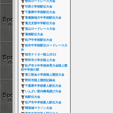
野田ロードレース大会
印西小学校駅伝大会
千葉県中学校駅伝大会
東葛飾地方中学校駅伝大会
葛北支部中学駅伝大会
流山ロードレース大会
葛南駅伝大会
松戸中学校駅伝大会
柏市中学校駅伝ロードレース大
会
柏市ナイター陸上2012
野田市小学生陸上大会
松戸市小中学校体育大会陸上競
技中学校の部
第三部会小学校陸上競技大会
野田市陸上競技記録会
千葉県中学校新人駅伝大会
いんざい室内棒高跳び大会
柏駅伝大会
松戸市中学校新人駅伝大会
関宿城マラソン大会