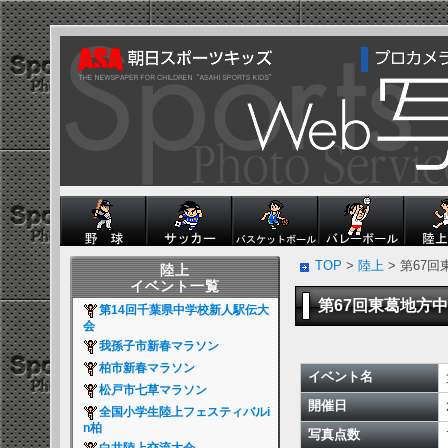
TOP
>
陸上
> 第67
陸上
イベント一覧
第67回東葛地方
第14回千葉県中学校新人駅伝大
会
我孫子市新春マラソン
柏市新春マラソン
イベント名
松戸市七草マラソン
開催日
全国小学生陸上フェスティバルi
n柏
写真点数