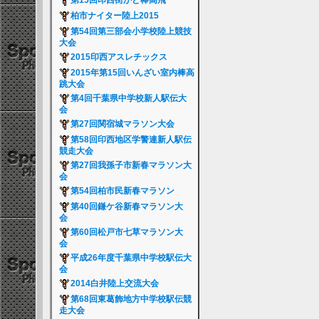
第15回印西街かど棒高飛
柏市ナイター陸上2015
第54回第三部会小学校陸上競技
大会
2015印西アスレチックス
2015年第15回いんざい室内棒高
跳大会
第4回千葉県中学校新人駅伝大
会
第27回関宿城マラソン大会
第58回印西地区学警連新人駅伝
競走大会
第27回我孫子市新春マラソン大
会
第54回柏市民新春マラソン
第40回鎌ケ谷新春マラソン大
会
第60回松戸市七草マラソン大
会
平成26年度千葉県中学校駅伝大
会
2014白井陸上交流大会
第68回東葛飾地方中学校駅伝競
走大会