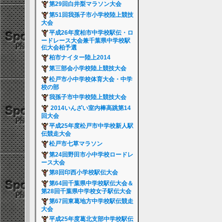
第29回白井梨マラソン大会
第51回我孫子市小学校陸上競技
大会
平成26年度柏市中学校駅伝・ロ
ードレース大会兼千葉県中学校駅
伝大会柏予選
柏市ナイター陸上2014
第三部会小学校陸上競技大会
松戸市小中学校体育大会・中学
校の部
我孫子市中学校陸上競技大会
2014いんざい室内棒高跳第14
回大会
平成25年度松戸市中学校新人駅
伝競走大会
松戸市七草マラソン
第24回野田市小中学校ロードレ
ース大会
第8回印西小学校駅伝大会
第64回千葉県中学校駅伝大会＆
第28回千葉県中学校女子駅伝大会
第67回東葛地方中学校駅伝競走
大会
平成25年度葛北支部中学校駅伝