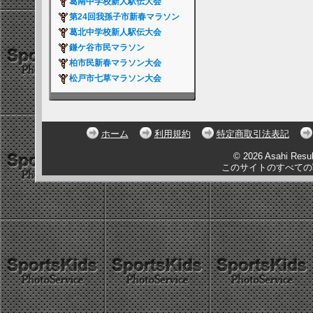
葛南中学校新人駅伝大会
第24回我孫子市新春マラソン
葛北中学校新人駅伝大会
鎌ケ谷市民マラソン
柏市民新春マラソン大会
松戸市七草マラソン大会
ホーム
利用規約
特定商取引法表記
© 2026 Asahi Resu
このサイトのすべての