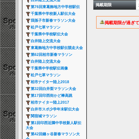
白井陸上交流大会
掲載期限
第76回東葛飾地方中学校駅伝
千葉県中学校新人駅伝大会
我孫子市新春マラソン大会
掲載期限が過ぎ
松戸七草マラソン
千葉県中学校駅伝大会
白井陸上交流大会
東葛飾地方中学校駅伝競走大会
第62回柏市新春マラソン
白井陸上交流大会
千葉県中学校駅伝画像
松戸七草マラソン
柏市ナイター陸上2018
第32回白井梨マラソン大会
第17回印西街かど棒高跳
柏市ナイター陸上2017
白井市スポ少学年末駅伝大会
関宿城マラソン
第1回印西近隣中学校新人駅伝
大会
第42回鎌ヶ谷新春マラソン大