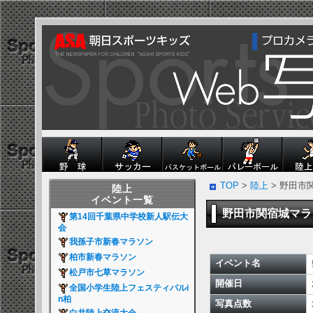
TOP
>
陸上
> 野田市
陸上
イベント一覧
野田市関宿城マ
第14回千葉県中学校新人駅伝大
会
我孫子市新春マラソン
柏市新春マラソン
イベント名
松戸市七草マラソン
開催日
全国小学生陸上フェスティバルi
n柏
写真点数