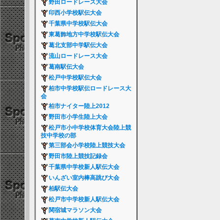
野田ロードレース大会
印西小学校駅伝大会
千葉県中学校駅伝大会
東葛飾地方中学校駅伝大会
葛北支部中学駅伝大会
流山ロードレース大会
葛南駅伝大会
松戸中学校駅伝大会
柏市中学校駅伝ロードレース大
会
柏市ナイター陸上2012
野田市小学生陸上大会
松戸市小中学校体育大会陸上競
技中学校の部
第三部会小学校陸上競技大会
野田市陸上競技記録会
千葉県中学校新人駅伝大会
いんざい室内棒高跳び大会
柏駅伝大会
松戸市中学校新人駅伝大会
関宿城マラソン大会