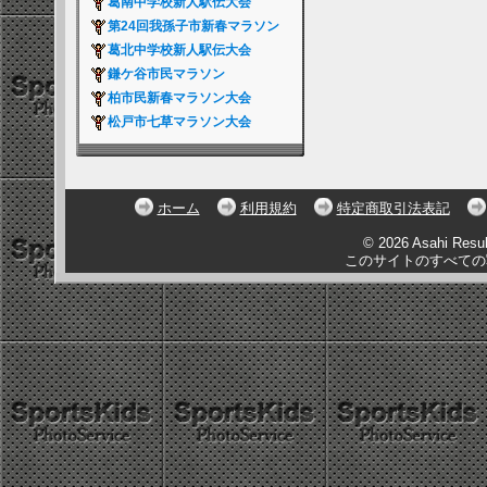
葛南中学校新人駅伝大会
第24回我孫子市新春マラソン
葛北中学校新人駅伝大会
鎌ケ谷市民マラソン
柏市民新春マラソン大会
松戸市七草マラソン大会
ホーム
利用規約
特定商取引法表記
© 2026 Asahi Resu
このサイトのすべての