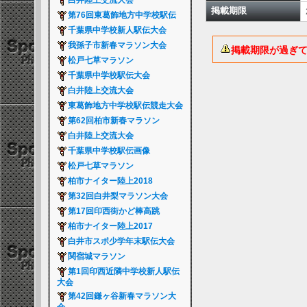
白井陸上交流大会
掲載期限
第76回東葛飾地方中学校駅伝
千葉県中学校新人駅伝大会
我孫子市新春マラソン大会
掲載期限が過ぎ
松戸七草マラソン
千葉県中学校駅伝大会
白井陸上交流大会
東葛飾地方中学校駅伝競走大会
第62回柏市新春マラソン
白井陸上交流大会
千葉県中学校駅伝画像
松戸七草マラソン
柏市ナイター陸上2018
第32回白井梨マラソン大会
第17回印西街かど棒高跳
柏市ナイター陸上2017
白井市スポ少学年末駅伝大会
関宿城マラソン
第1回印西近隣中学校新人駅伝
大会
第42回鎌ヶ谷新春マラソン大