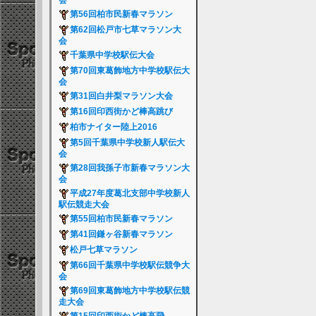
会
第56回柏市民新春マラソン
第62回松戸市七草マラソン大
会
千葉県中学校駅伝大会
第70回東葛飾地方中学校駅伝大
会
第31回白井梨マラソン大会
第16回印西街かど棒高跳び
柏市ナイター陸上2016
第5回千葉県中学校新人駅伝大
会
第28回我孫子市新春マラソン大
会
平成27年度葛北支部中学校新人
駅伝競走大会
第55回柏市民新春マラソン
第41回鎌ヶ谷新春マラソン
松戸七草マラソン
第66回千葉県中学校駅伝競争大
会
第69回東葛飾地方中学校駅伝競
走大会