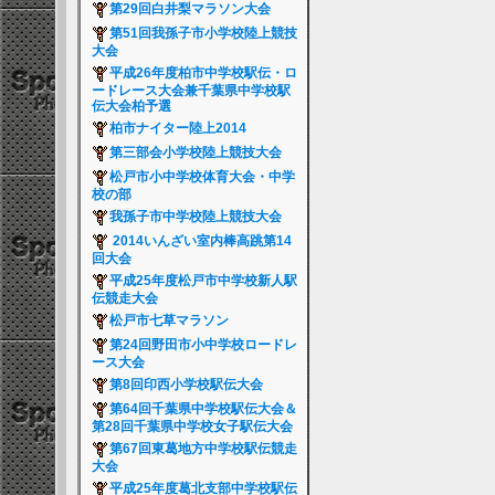
第29回白井梨マラソン大会
第51回我孫子市小学校陸上競技
大会
平成26年度柏市中学校駅伝・ロ
ードレース大会兼千葉県中学校駅
伝大会柏予選
柏市ナイター陸上2014
第三部会小学校陸上競技大会
松戸市小中学校体育大会・中学
校の部
我孫子市中学校陸上競技大会
2014いんざい室内棒高跳第14
回大会
平成25年度松戸市中学校新人駅
伝競走大会
松戸市七草マラソン
第24回野田市小中学校ロードレ
ース大会
第8回印西小学校駅伝大会
第64回千葉県中学校駅伝大会＆
第28回千葉県中学校女子駅伝大会
第67回東葛地方中学校駅伝競走
大会
平成25年度葛北支部中学校駅伝