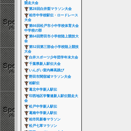
競走大会
第28回白井梨マラソン大会
柏市中学校駅伝・ロードレース
大会
第66回松戸市小中学校体育大会
中学校の部
第64回野田市小学校陸上競技大
会
第52回第三部会小学校陸上競技
大会
白井スポーツ少年団学年末大会
千葉県新人駅伝大会
いんざい室内棒高跳び
野田市関宿城マラソン大会
柏駅伝
葛北中学新人駅伝
印西地区学警連新人駅伝競走大
会
松戸中学新人駅伝
葛南中学新人駅伝
柏市民新春マラソン
松戸七草マラソン