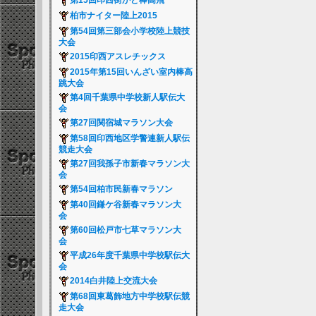
第15回印西街かど棒高飛
柏市ナイター陸上2015
第54回第三部会小学校陸上競技
大会
2015印西アスレチックス
2015年第15回いんざい室内棒高
跳大会
第4回千葉県中学校新人駅伝大
会
第27回関宿城マラソン大会
第58回印西地区学警連新人駅伝
競走大会
第27回我孫子市新春マラソン大
会
第54回柏市民新春マラソン
第40回鎌ケ谷新春マラソン大
会
第60回松戸市七草マラソン大
会
平成26年度千葉県中学校駅伝大
会
2014白井陸上交流大会
第68回東葛飾地方中学校駅伝競
走大会