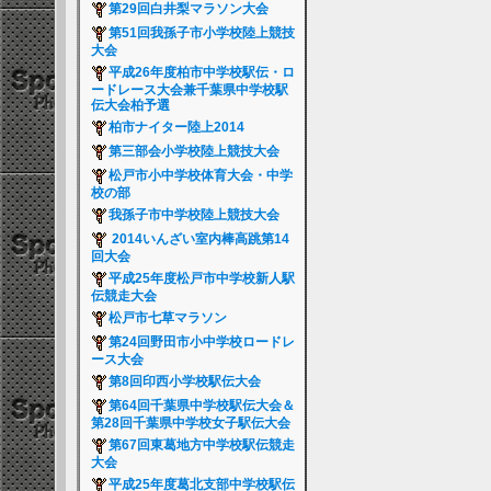
第29回白井梨マラソン大会
第51回我孫子市小学校陸上競技
大会
平成26年度柏市中学校駅伝・ロ
ードレース大会兼千葉県中学校駅
伝大会柏予選
柏市ナイター陸上2014
第三部会小学校陸上競技大会
松戸市小中学校体育大会・中学
校の部
我孫子市中学校陸上競技大会
2014いんざい室内棒高跳第14
回大会
平成25年度松戸市中学校新人駅
伝競走大会
松戸市七草マラソン
第24回野田市小中学校ロードレ
ース大会
第8回印西小学校駅伝大会
第64回千葉県中学校駅伝大会＆
第28回千葉県中学校女子駅伝大会
第67回東葛地方中学校駅伝競走
大会
平成25年度葛北支部中学校駅伝