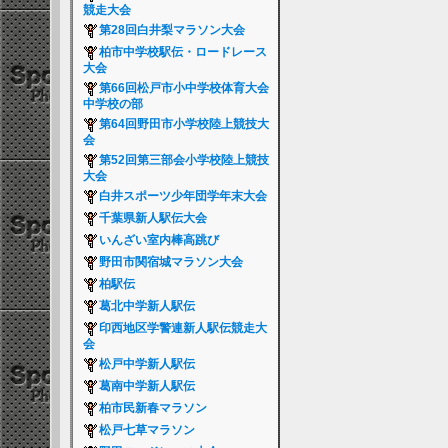
競走大会
第28回白井梨マラソン大会
柏市中学校駅伝・ロードレース
大会
第66回松戸市小中学校体育大会
中学校の部
第64回野田市小学校陸上競技大
会
第52回第三部会小学校陸上競技
大会
白井スポーツ少年団学年末大会
千葉県新人駅伝大会
いんざい室内棒高跳び
野田市関宿城マラソン大会
柏駅伝
葛北中学新人駅伝
印西地区学警連新人駅伝競走大
会
松戸中学新人駅伝
葛南中学新人駅伝
柏市民新春マラソン
松戸七草マラソン