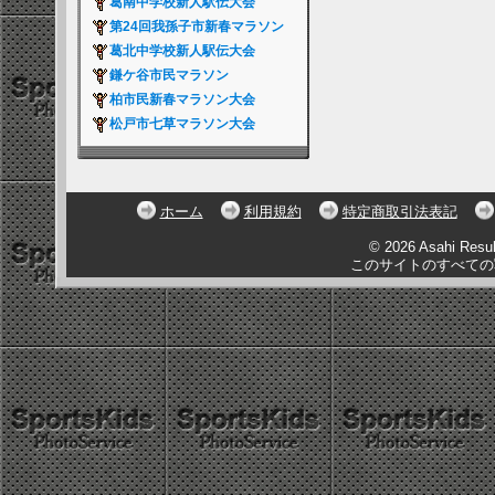
葛南中学校新人駅伝大会
第24回我孫子市新春マラソン
葛北中学校新人駅伝大会
鎌ケ谷市民マラソン
柏市民新春マラソン大会
松戸市七草マラソン大会
ホーム
利用規約
特定商取引法表記
© 2026 Asahi Resu
このサイトのすべての