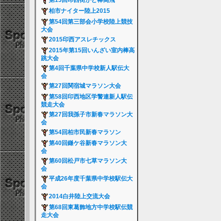
第15回印西街かど棒高飛
柏市ナイター陸上2015
第54回第三部会小学校陸上競技
大会
2015印西アスレチックス
2015年第15回いんざい室内棒高
跳大会
第4回千葉県中学校新人駅伝大
会
第27回関宿城マラソン大会
第58回印西地区学警連新人駅伝
競走大会
第27回我孫子市新春マラソン大
会
第54回柏市民新春マラソン
第40回鎌ケ谷新春マラソン大
会
第60回松戸市七草マラソン大
会
平成26年度千葉県中学校駅伝大
会
2014白井陸上交流大会
第68回東葛飾地方中学校駅伝競
走大会