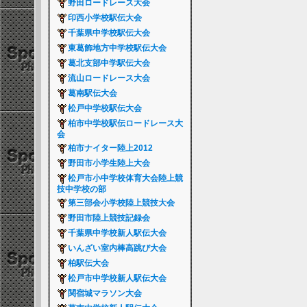
野田ロードレース大会
印西小学校駅伝大会
千葉県中学校駅伝大会
東葛飾地方中学校駅伝大会
葛北支部中学駅伝大会
流山ロードレース大会
葛南駅伝大会
松戸中学校駅伝大会
柏市中学校駅伝ロードレース大
会
柏市ナイター陸上2012
野田市小学生陸上大会
松戸市小中学校体育大会陸上競
技中学校の部
第三部会小学校陸上競技大会
野田市陸上競技記録会
千葉県中学校新人駅伝大会
いんざい室内棒高跳び大会
柏駅伝大会
松戸市中学校新人駅伝大会
関宿城マラソン大会