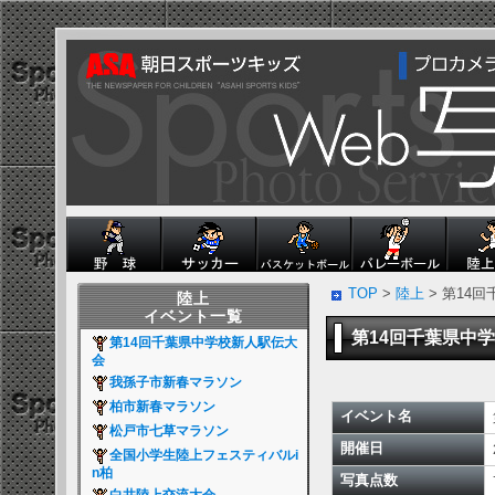
TOP
>
陸上
> 第14
陸上
イベント一覧
第14回千葉県中
第14回千葉県中学校新人駅伝大
会
我孫子市新春マラソン
柏市新春マラソン
イベント名
松戸市七草マラソン
開催日
全国小学生陸上フェスティバルi
n柏
写真点数