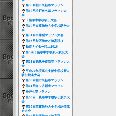
会
第56回柏市民新春マラソン
第62回松戸市七草マラソン大
会
千葉県中学校駅伝大会
第70回東葛飾地方中学校駅伝大
会
第31回白井梨マラソン大会
第16回印西街かど棒高跳び
柏市ナイター陸上2016
第5回千葉県中学校新人駅伝大
会
第28回我孫子市新春マラソン大
会
平成27年度葛北支部中学校新人
駅伝競走大会
第55回柏市民新春マラソン
第41回鎌ヶ谷新春マラソン
松戸七草マラソン
第66回千葉県中学校駅伝競争大
会
第69回東葛飾地方中学校駅伝競
走大会