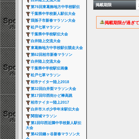
白井陸上交流大会
掲載期限
第76回東葛飾地方中学校駅伝
千葉県中学校新人駅伝大会
我孫子市新春マラソン大会
掲載期限が過ぎ
松戸七草マラソン
千葉県中学校駅伝大会
白井陸上交流大会
東葛飾地方中学校駅伝競走大会
第62回柏市新春マラソン
白井陸上交流大会
千葉県中学校駅伝画像
松戸七草マラソン
柏市ナイター陸上2018
第32回白井梨マラソン大会
第17回印西街かど棒高跳
柏市ナイター陸上2017
白井市スポ少学年末駅伝大会
関宿城マラソン
第1回印西近隣中学校新人駅伝
大会
第42回鎌ヶ谷新春マラソン大