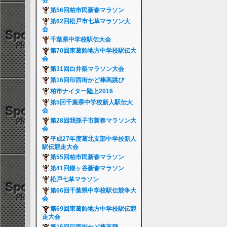
会
第56回柏市民新春マラソン
第62回松戸市七草マラソン大
会
千葉県中学校駅伝大会
第70回東葛飾地方中学校駅伝大
会
第31回白井梨マラソン大会
第16回印西街かど棒高跳び
柏市ナイター陸上2016
第5回千葉県中学校新人駅伝大
会
第28回我孫子市新春マラソン大
会
平成27年度葛北支部中学校新人
駅伝競走大会
第55回柏市民新春マラソン
第41回鎌ヶ谷新春マラソン
松戸七草マラソン
第66回千葉県中学校駅伝競争大
会
第69回東葛飾地方中学校駅伝競
走大会