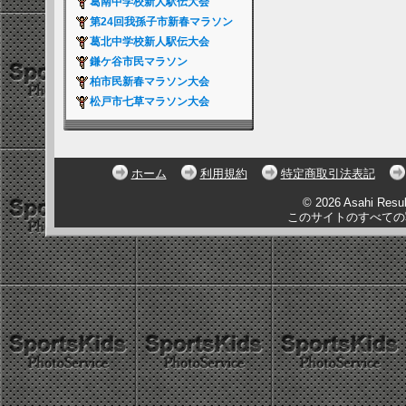
葛南中学校新人駅伝大会
第24回我孫子市新春マラソン
葛北中学校新人駅伝大会
鎌ケ谷市民マラソン
柏市民新春マラソン大会
松戸市七草マラソン大会
ホーム
利用規約
特定商取引法表記
© 2026 Asahi Resu
このサイトのすべての