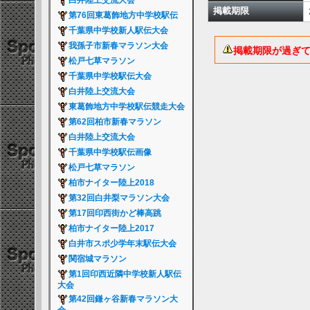
白井陸上交流大会
掲載期限
第76回東葛飾地方中学校駅伝
千葉県中学校新人駅伝大会
我孫子市新春マラソン大会
掲載期限が過ぎ
松戸七草マラソン
千葉県中学校駅伝大会
白井陸上交流大会
東葛飾地方中学校駅伝競走大会
第62回柏市新春マラソン
白井陸上交流大会
千葉県中学校駅伝画像
松戸七草マラソン
柏市ナイター陸上2018
第32回白井梨マラソン大会
第17回印西街かど棒高跳
柏市ナイター陸上2017
白井市スポ少学年末駅伝大会
関宿城マラソン
第1回印西近隣中学校新人駅伝
大会
第42回鎌ヶ谷新春マラソン大