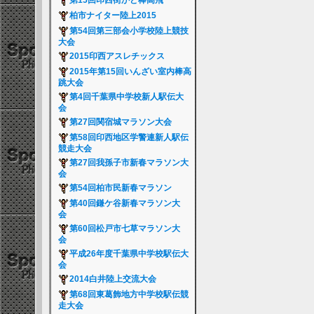
第15回印西街かど棒高飛
柏市ナイター陸上2015
第54回第三部会小学校陸上競技
大会
2015印西アスレチックス
2015年第15回いんざい室内棒高
跳大会
第4回千葉県中学校新人駅伝大
会
第27回関宿城マラソン大会
第58回印西地区学警連新人駅伝
競走大会
第27回我孫子市新春マラソン大
会
第54回柏市民新春マラソン
第40回鎌ケ谷新春マラソン大
会
第60回松戸市七草マラソン大
会
平成26年度千葉県中学校駅伝大
会
2014白井陸上交流大会
第68回東葛飾地方中学校駅伝競
走大会