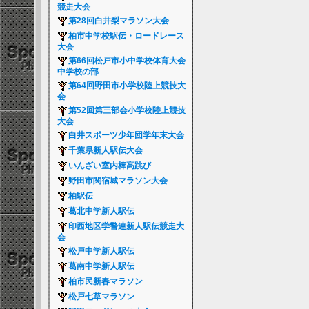
競走大会
第28回白井梨マラソン大会
柏市中学校駅伝・ロードレース
大会
第66回松戸市小中学校体育大会
中学校の部
第64回野田市小学校陸上競技大
会
第52回第三部会小学校陸上競技
大会
白井スポーツ少年団学年末大会
千葉県新人駅伝大会
いんざい室内棒高跳び
野田市関宿城マラソン大会
柏駅伝
葛北中学新人駅伝
印西地区学警連新人駅伝競走大
会
松戸中学新人駅伝
葛南中学新人駅伝
柏市民新春マラソン
松戸七草マラソン