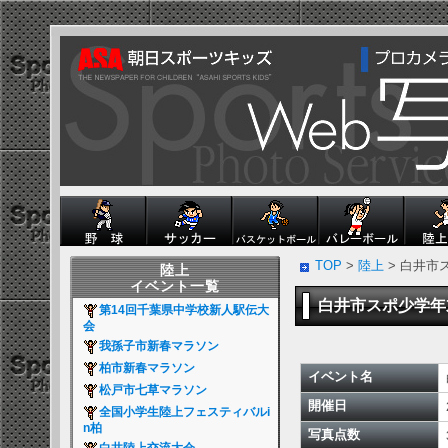
TOP
>
陸上
> 白井市
陸上
イベント一覧
白井市スポ少学
第14回千葉県中学校新人駅伝大
会
我孫子市新春マラソン
柏市新春マラソン
イベント名
松戸市七草マラソン
開催日
全国小学生陸上フェスティバルi
n柏
写真点数