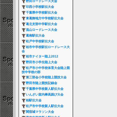
野田ロードレース大会
印西小学校駅伝大会
千葉県中学校駅伝大会
東葛飾地方中学校駅伝大会
葛北支部中学駅伝大会
流山ロードレース大会
葛南駅伝大会
松戸中学校駅伝大会
柏市中学校駅伝ロードレース大
会
柏市ナイター陸上2012
野田市小学生陸上大会
松戸市小中学校体育大会陸上競
技中学校の部
第三部会小学校陸上競技大会
野田市陸上競技記録会
千葉県中学校新人駅伝大会
いんざい室内棒高跳び大会
柏駅伝大会
松戸市中学校新人駅伝大会
関宿城マラソン大会