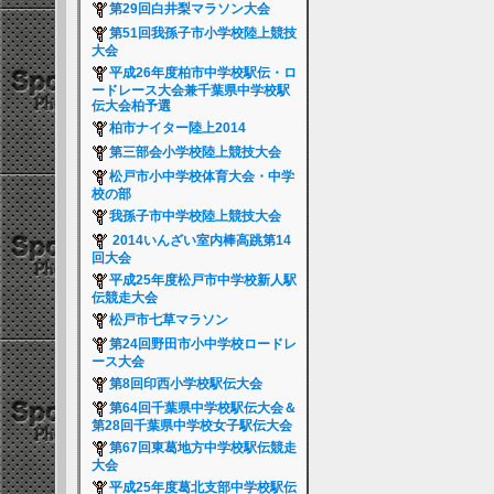
第29回白井梨マラソン大会
第51回我孫子市小学校陸上競技
大会
平成26年度柏市中学校駅伝・ロ
ードレース大会兼千葉県中学校駅
伝大会柏予選
柏市ナイター陸上2014
第三部会小学校陸上競技大会
松戸市小中学校体育大会・中学
校の部
我孫子市中学校陸上競技大会
2014いんざい室内棒高跳第14
回大会
平成25年度松戸市中学校新人駅
伝競走大会
松戸市七草マラソン
第24回野田市小中学校ロードレ
ース大会
第8回印西小学校駅伝大会
第64回千葉県中学校駅伝大会＆
第28回千葉県中学校女子駅伝大会
第67回東葛地方中学校駅伝競走
大会
平成25年度葛北支部中学校駅伝