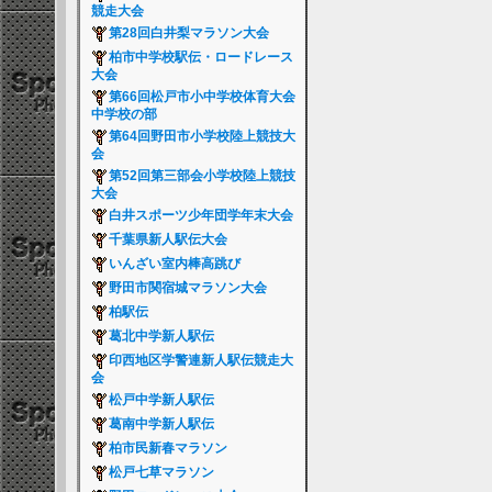
競走大会
第28回白井梨マラソン大会
柏市中学校駅伝・ロードレース
大会
第66回松戸市小中学校体育大会
中学校の部
第64回野田市小学校陸上競技大
会
第52回第三部会小学校陸上競技
大会
白井スポーツ少年団学年末大会
千葉県新人駅伝大会
いんざい室内棒高跳び
野田市関宿城マラソン大会
柏駅伝
葛北中学新人駅伝
印西地区学警連新人駅伝競走大
会
松戸中学新人駅伝
葛南中学新人駅伝
柏市民新春マラソン
松戸七草マラソン