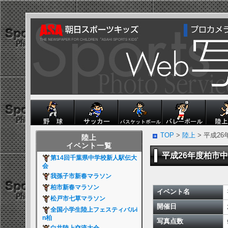
TOP
>
陸上
> 平成2
陸上
イベント一覧
平成26年度柏市
第14回千葉県中学校新人駅伝大
会
我孫子市新春マラソン
柏市新春マラソン
イベント名
松戸市七草マラソン
開催日
全国小学生陸上フェスティバルi
n柏
写真点数