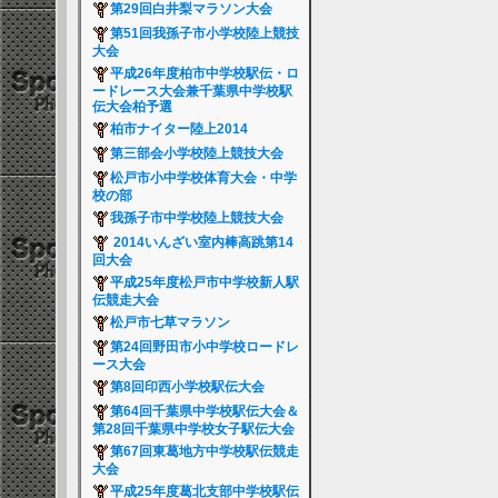
第29回白井梨マラソン大会
第51回我孫子市小学校陸上競技
大会
平成26年度柏市中学校駅伝・ロ
ードレース大会兼千葉県中学校駅
伝大会柏予選
柏市ナイター陸上2014
第三部会小学校陸上競技大会
松戸市小中学校体育大会・中学
校の部
我孫子市中学校陸上競技大会
2014いんざい室内棒高跳第14
回大会
平成25年度松戸市中学校新人駅
伝競走大会
松戸市七草マラソン
第24回野田市小中学校ロードレ
ース大会
第8回印西小学校駅伝大会
第64回千葉県中学校駅伝大会＆
第28回千葉県中学校女子駅伝大会
第67回東葛地方中学校駅伝競走
大会
平成25年度葛北支部中学校駅伝