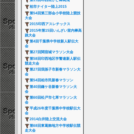
第15回印西街かど棒高飛
柏市ナイター陸上2015
第54回第三部会小学校陸上競技
大会
2015印西アスレチックス
2015年第15回いんざい室内棒高
跳大会
第4回千葉県中学校新人駅伝大
会
第27回関宿城マラソン大会
第58回印西地区学警連新人駅伝
競走大会
第27回我孫子市新春マラソン大
会
第54回柏市民新春マラソン
第40回鎌ケ谷新春マラソン大
会
第60回松戸市七草マラソン大
会
平成26年度千葉県中学校駅伝大
会
2014白井陸上交流大会
第68回東葛飾地方中学校駅伝競
走大会