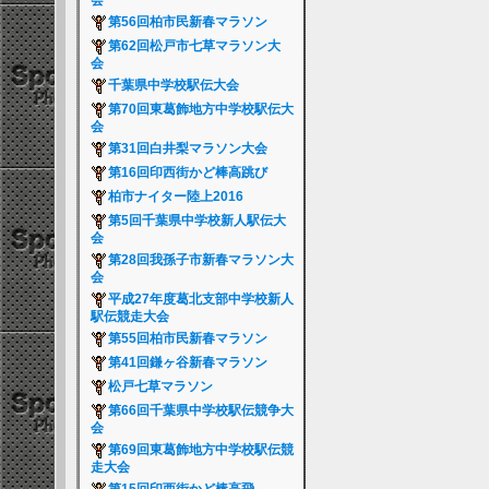
会
第56回柏市民新春マラソン
第62回松戸市七草マラソン大
会
千葉県中学校駅伝大会
第70回東葛飾地方中学校駅伝大
会
第31回白井梨マラソン大会
第16回印西街かど棒高跳び
柏市ナイター陸上2016
第5回千葉県中学校新人駅伝大
会
第28回我孫子市新春マラソン大
会
平成27年度葛北支部中学校新人
駅伝競走大会
第55回柏市民新春マラソン
第41回鎌ヶ谷新春マラソン
松戸七草マラソン
第66回千葉県中学校駅伝競争大
会
第69回東葛飾地方中学校駅伝競
走大会