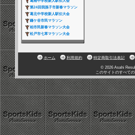
葛南中学校新人駅伝大会
第24回我孫子市新春マラソン
葛北中学校新人駅伝大会
鎌ケ谷市民マラソン
柏市民新春マラソン大会
松戸市七草マラソン大会
ホーム
利用規約
特定商取引法表記
© 2026 Asahi Resu
このサイトのすべての