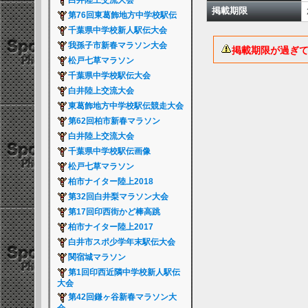
白井陸上交流大会
掲載期限
第76回東葛飾地方中学校駅伝
千葉県中学校新人駅伝大会
我孫子市新春マラソン大会
掲載期限が過ぎ
松戸七草マラソン
千葉県中学校駅伝大会
白井陸上交流大会
東葛飾地方中学校駅伝競走大会
第62回柏市新春マラソン
白井陸上交流大会
千葉県中学校駅伝画像
松戸七草マラソン
柏市ナイター陸上2018
第32回白井梨マラソン大会
第17回印西街かど棒高跳
柏市ナイター陸上2017
白井市スポ少学年末駅伝大会
関宿城マラソン
第1回印西近隣中学校新人駅伝
大会
第42回鎌ヶ谷新春マラソン大