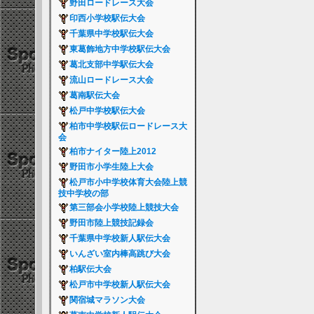
野田ロードレース大会
印西小学校駅伝大会
千葉県中学校駅伝大会
東葛飾地方中学校駅伝大会
葛北支部中学駅伝大会
流山ロードレース大会
葛南駅伝大会
松戸中学校駅伝大会
柏市中学校駅伝ロードレース大
会
柏市ナイター陸上2012
野田市小学生陸上大会
松戸市小中学校体育大会陸上競
技中学校の部
第三部会小学校陸上競技大会
野田市陸上競技記録会
千葉県中学校新人駅伝大会
いんざい室内棒高跳び大会
柏駅伝大会
松戸市中学校新人駅伝大会
関宿城マラソン大会