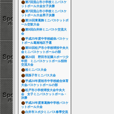
第7回流山市小学校ミニバスケ
ットボール大会女子決勝
第7回流山市小学校ミニバスケ
ットボール大会男子決勝
第16回東葛飾ミニバスケットボ
ール交歓大会
第9回白井杯ミニバスケ交流大
会
平成25年度中学校総体バスケッ
トボール葛南地区予選
第50回松戸市小学校球技中央大
会ミニバスケットボールの部
第24回 野田市近隣スポーツ少
年団 ミニバスケットボール招待
交流大会
柏ミニバス大会
我孫子市ミニバス大会
平成24年度柏市中学校総合体育
大会バスケットボールの部
松戸市小学校球技大会中央大
会 女子ミニバスケットボール・
決勝
平成24年度東葛飾中学校バスケ
ットボール大会
白井市スポ少ミニバス春季交流