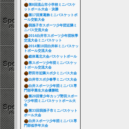
第8回流山市小学校ミニバスケ
ットボール大会・決勝
第17回東葛飾ミニバスケットボ
ール交歓大会
我孫子市スポーツ少年団近隣ミ
ニバス交流大会
2014白井市スポーツ少年団秋季
交流大会ミニバスケット
2014第10回白井杯ミニバスケッ
トボール交流大会
総体葛北大会バスケットボール
県スポーツ少年団ミニバスケッ
トボール交流大会
野田市近隣スポ少ミニバス大会
白井市スポ少春季ミニバス大会
白井スポーツ少年団ミニバス専
門部卒業生大会優勝戦
第20回青少年カップ野田スポー
ツ少年団ミニバスケットボール大
会
第33回我孫子市ミニバスケット
ボール大会
白井スポーツ少年団ミニバス専
門部低学年大会