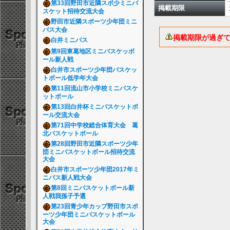
第33回野田市近隣スポ少ミニバ
掲載期限
スケット招待交流大会
野田市近隣スポーツ少年団ミニ
バス大会
掲載期限が過ぎ
白井ミニバス
第9回東葛地区ミニバスケッボ
ール新人戦
白井市スポーツ少年団バスケッ
トボール低学年大会
第11回流山市小学校ミニバスケ
ットボール
第13回白井杯ミニバスケットボ
ール交流大会
第71回中学校総合体育大会 葛
北バスケットボール
第28回野田市近隣スポーツ少年
団ミニバスケットボール招待交流
大会
白井市スポーツ少年団2017年ミ
ニバス新人戦大会
第8回ミニバスケットボール新
人戦我孫子予選
第23回青少年カップ野田市スポ
ーツ少年団ミニバスケットボール
大会