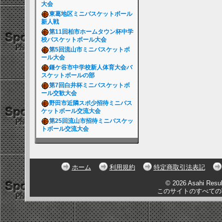
大会
東葛地区ミニバスケットボール
新人戦
第11回柏市ホームタウン杯中学
校バスケットボール大会
第5回流山市ミニバスケットボ
ール大会
鎌ケ谷市中学校新人体育大会バ
スケットボールの部
第7回白井杯ミニバスケットボ
ール交歓大会
野田市近隣スポ少招待ミニバス
ケットボール交流大会
第25回流山市招待ミニバスケッ
トボール交流大会
ホーム
利用規約
特定商取引法表記
© 2026 Asahi Resu
このサイトのすべての