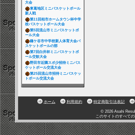
大会
東葛地区ミニバスケットボール
新人戦
第11回柏市ホームタウン杯中学
校バスケットボール大会
第5回流山市ミニバスケットボ
ール大会
鎌ケ谷市中学校新人体育大会バ
スケットボールの部
第7回白井杯ミニバスケットボ
ール交歓大会
野田市近隣スポ少招待ミニバス
ケットボール交流大会
第25回流山市招待ミニバスケッ
トボール交流大会
ホーム
利用規約
特定商取引法表記
© 2026 Asahi Resu
このサイトのすべての