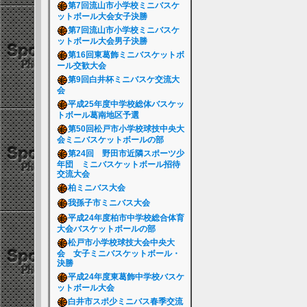
第7回流山市小学校ミニバスケ
ットボール大会女子決勝
第7回流山市小学校ミニバスケ
ットボール大会男子決勝
第16回東葛飾ミニバスケットボ
ール交歓大会
第9回白井杯ミニバスケ交流大
会
平成25年度中学校総体バスケッ
トボール葛南地区予選
第50回松戸市小学校球技中央大
会ミニバスケットボールの部
第24回 野田市近隣スポーツ少
年団 ミニバスケットボール招待
交流大会
柏ミニバス大会
我孫子市ミニバス大会
平成24年度柏市中学校総合体育
大会バスケットボールの部
松戸市小学校球技大会中央大
会 女子ミニバスケットボール・
決勝
平成24年度東葛飾中学校バスケ
ットボール大会
白井市スポ少ミニバス春季交流