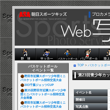
TOP
>
バスケットボ
バスケットボール
イベント一覧
第23回青少年カ
野田市近隣スポーツ少年団ミニ
バスケットボール招待交流大会
3X3千葉ジェッツCUP
第35回野田市近隣スポーツ少年
イベント名
団ミニバスケットボール招待交流
大会画像
開催日
野田市近隣スポーツ少年団ミニ
バスケットボール招待交流大会
写真点数