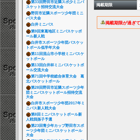
第33回野田市近隣スポ少ミニバ
掲載期限
スケット招待交流大会
野田市近隣スポーツ少年団ミニ
バス大会
掲載期限が過ぎ
白井ミニバス
第9回東葛地区ミニバスケッボ
ール新人戦
白井市スポーツ少年団バスケッ
トボール低学年大会
第11回流山市小学校ミニバスケ
ットボール
第13回白井杯ミニバスケットボ
ール交流大会
第71回中学校総合体育大会 葛
北バスケットボール
第28回野田市近隣スポーツ少年
団ミニバスケットボール招待交流
大会
白井市スポーツ少年団2017年ミ
ニバス新人戦大会
第8回ミニバスケットボール新
人戦我孫子予選
第23回青少年カップ野田市スポ
ーツ少年団ミニバスケットボール
大会