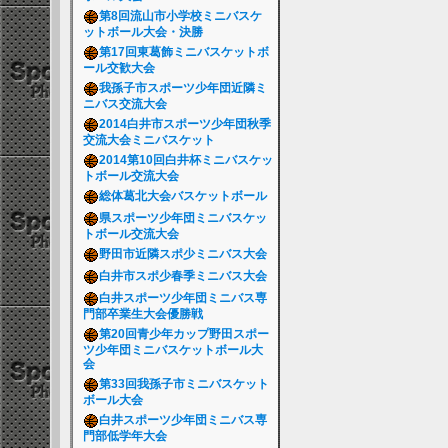
第8回流山市小学校ミニバスケ
ットボール大会・決勝
第17回東葛飾ミニバスケットボ
ール交歓大会
我孫子市スポーツ少年団近隣ミ
ニバス交流大会
2014白井市スポーツ少年団秋季
交流大会ミニバスケット
2014第10回白井杯ミニバスケッ
トボール交流大会
総体葛北大会バスケットボール
県スポーツ少年団ミニバスケッ
トボール交流大会
野田市近隣スポ少ミニバス大会
白井市スポ少春季ミニバス大会
白井スポーツ少年団ミニバス専
門部卒業生大会優勝戦
第20回青少年カップ野田スポー
ツ少年団ミニバスケットボール大
会
第33回我孫子市ミニバスケット
ボール大会
白井スポーツ少年団ミニバス専
門部低学年大会