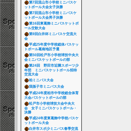
第7回流山市小学校ミニバスケ
ットボール大会女子決勝
第7回流山市小学校ミニバスケ
ットボール大会男子決勝
第16回東葛飾ミニバスケットボ
ール交歓大会
第9回白井杯ミニバスケ交流大
会
平成25年度中学校総体バスケッ
トボール葛南地区予選
第50回松戸市小学校球技中央大
会ミニバスケットボールの部
第24回 野田市近隣スポーツ少
年団 ミニバスケットボール招待
交流大会
柏ミニバス大会
我孫子市ミニバス大会
平成24年度柏市中学校総合体育
大会バスケットボールの部
松戸市小学校球技大会中央大
会 女子ミニバスケットボール・
決勝
平成24年度東葛飾中学校バスケ
ットボール大会
白井市スポ少ミニバス春季交流