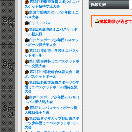
第33回野田市近隣スポ少ミニバ
掲載期限
スケット招待交流大会
野田市近隣スポーツ少年団ミニ
バス大会
掲載期限が過ぎ
白井ミニバス
第9回東葛地区ミニバスケッボ
ール新人戦
白井市スポーツ少年団バスケッ
トボール低学年大会
第11回流山市小学校ミニバスケ
ットボール
第13回白井杯ミニバスケットボ
ール交流大会
第71回中学校総合体育大会 葛
北バスケットボール
第28回野田市近隣スポーツ少年
団ミニバスケットボール招待交流
大会
白井市スポーツ少年団2017年ミ
ニバス新人戦大会
第8回ミニバスケットボール新
人戦我孫子予選
第23回青少年カップ野田市スポ
ーツ少年団ミニバスケットボール
大会