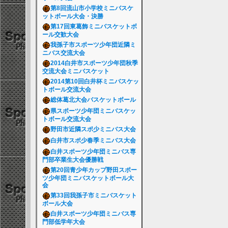
第8回流山市小学校ミニバスケ
ットボール大会・決勝
第17回東葛飾ミニバスケットボ
ール交歓大会
我孫子市スポーツ少年団近隣ミ
ニバス交流大会
2014白井市スポーツ少年団秋季
交流大会ミニバスケット
2014第10回白井杯ミニバスケッ
トボール交流大会
総体葛北大会バスケットボール
県スポーツ少年団ミニバスケッ
トボール交流大会
野田市近隣スポ少ミニバス大会
白井市スポ少春季ミニバス大会
白井スポーツ少年団ミニバス専
門部卒業生大会優勝戦
第20回青少年カップ野田スポー
ツ少年団ミニバスケットボール大
会
第33回我孫子市ミニバスケット
ボール大会
白井スポーツ少年団ミニバス専
門部低学年大会