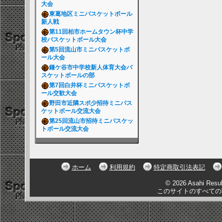
大会
東葛地区ミニバスケットボール
新人戦
第11回柏市ホームタウン杯中学
校バスケットボール大会
第5回流山市ミニバスケットボ
ール大会
鎌ケ谷市中学校新人体育大会バ
スケットボールの部
第7回白井杯ミニバスケットボ
ール交歓大会
野田市近隣スポ少招待ミニバス
ケットボール交流大会
第25回流山市招待ミニバスケッ
トボール交流大会
ホーム
利用規約
特定商取引法表記
© 2026 Asahi Resu
このサイトのすべての