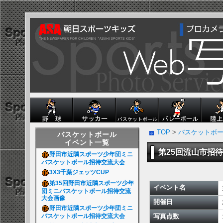
TOP
>
バスケットボ
バスケットボール
イベント一覧
第25回流山市招
野田市近隣スポーツ少年団ミニ
バスケットボール招待交流大会
3X3千葉ジェッツCUP
第35回野田市近隣スポーツ少年
イベント名
団ミニバスケットボール招待交流
大会画像
開催日
野田市近隣スポーツ少年団ミニ
バスケットボール招待交流大会
写真点数