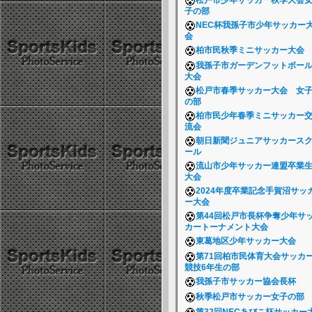
松戸市少年サッカー秋季大会
子の部
NEC杯我孫子市少年サッカー
会
柏市民秋季ミニサッカー大会
我孫子市ガーデンフットボー
大会
松戸市春季サッカー大会 女
の部
柏市民少年春季ミニサッカー
流会
朝日新聞ジュニアサッカース
ール
流山市少年サッカー連盟卒業
大会
2024年度卒業記念手賀沼サッ
ー大会
第44回松戸市長杯争奪少年サ
カートーナメント大会
東葛地区少年サッカー大会
第71回柏市民体育大会サッカ
競技6年生の部
我孫子市サッカー協会長杯
秋季松戸市サッカー女子の部