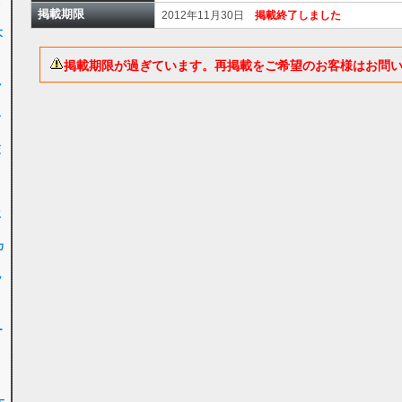
女
掲載期限
2012年11月30日
掲載終了しました
大
掲載期限が過ぎています。再掲載をご希望のお客様はお問
ル
子
交
ク
生
カ
ッ
ー