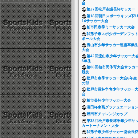
会
第27回松戸市議長杯サッカー
第18回朝日スポーツキッズ杯U
14サッカー大会
柏市民春季ミニサッカー大会
我孫子市スポ少ガーデンフッ
ボール大会
流山市少年サッカー連盟卒業
大会
第42回流山市少年サッカー大
6年生
第68回柏市民体育大会サッカ
競技
松戸市春季サッカー大会6年生
の部
松戸市長杯争奪少年サッカー
会
柏市長杯少年サッカー大会
濱田杯東葛グラデュエーショ
野田市チャレンジカップ
第38回松戸市長杯争奪少年サ
カートーナメント大会
我孫子市少年サッカー協会長