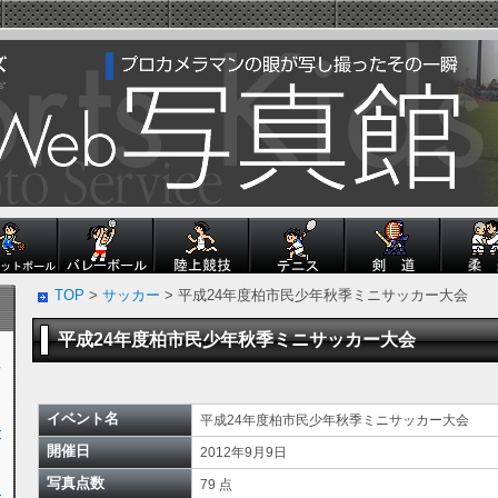
TOP
>
サッカー
> 平成24年度柏市民少年秋季ミニサッカー大会
平成24年度柏市民少年秋季ミニサッカー大会
ン
イベント名
平成24年度柏市民少年秋季ミニサッカー大会
大
開催日
2012年9月9日
写真点数
79 点