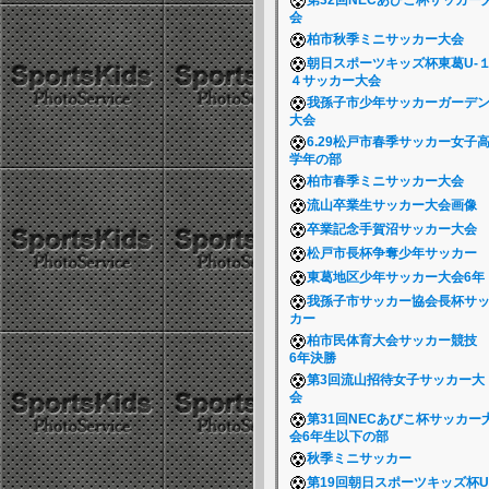
第32回NECあびこ杯サッカー
会
柏市秋季ミニサッカー大会
朝日スポーツキッズ杯東葛U-
４サッカー大会
我孫子市少年サッカーガーデ
大会
6.29松戸市春季サッカー女子
学年の部
柏市春季ミニサッカー大会
流山卒業生サッカー大会画像
卒業記念手賀沼サッカー大会
松戸市長杯争奪少年サッカー
東葛地区少年サッカー大会6
我孫子市サッカー協会長杯サ
カー
柏市民体育大会サッカー競
6年決勝
第3回流山招待女子サッカー大
会
第31回NECあびこ杯サッカー
会6年生以下の部
秋季ミニサッカー
第19回朝日スポーツキッズ杯U