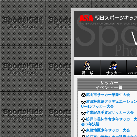
サッカー
イベント一覧
流山市サッカー卒業生大会
濱田杯東葛グラデュエーショ
U―15サッカー大会
卒業記念手賀沼サッカー大会
松戸市長杯争奪少年サッカー
会６年決勝
東葛地区少年サッカー大会