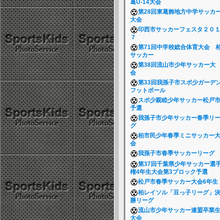
葛U-14大会
第28回東葛飾地方中学サッカ
大会
印西市サッカーフェスタ２０
７
第71回中学校総合体育大会 
サッカー
第38回流山市少年サッカー大
会
第33回我孫子市スポ少ガーデ
フットボール
スポ少親睦少年サッカー松戸
予選
我孫子市少年サッカー春季リ
グ
柏市民少年春季ミニサッカー
会
我孫子市春季サッカーリーグ
第37回千葉県少年サッカー選
権4年生大会第3ブロック予選
松戸市春季サッカー大会6年
柏レイソル「豆っ子リーグ」
勝リーグ
流山市少年サッカー連盟卒業
大会