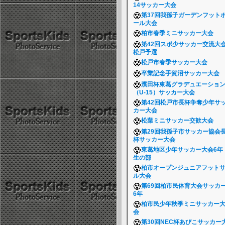
14サッカー大会
第37回我孫子ガーデンフット
ール大会
柏市春季ミニサッカー大会
第42回スポ少サッカー交流大
松戸予選
松戸市春季サッカー大会
卒業記念手賀沼サッカー大会
濱田杯東葛グラデュエーショ
（U-15）サッカー大会
第42回松戸市長杯争奪少年サ
カー大会
松葉ミニサッカー交歓大会
第29回我孫子市サッカー協会
杯サッカー大会
東葛地区少年サッカー大会6年
生の部
柏市オープンジュニアフット
ル大会
第69回柏市民体育大会サッカ
6年
柏市民少年秋季ミニサッカー
会
第30回NEC杯あびこサッカー