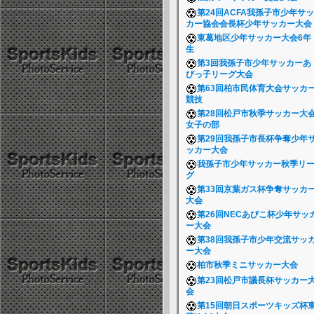
第24回ACFA我孫子市少年サッ
カー協会会長杯少年サッカー大
東葛地区少年サッカー大会6年
生
第3回我孫子市少年サッカーあ
びっ子リーグ大会
第63回柏市民体育大会サッカ
競技
第28回松戸市秋季サッカー大
女子の部
第29回我孫子市長杯争奪少年
ッカー大会
我孫子市少年サッカー秋季リ
グ
第33回京葉ガス杯争奪サッカ
大会
第26回NECあびこ杯少年サッ
ー大会
第38回我孫子市少年交流サッ
ー大会
柏市秋季ミニサッカー大会
第23回松戸市議長杯サッカー
会
第15回朝日スポーツキッズ杯