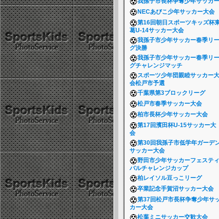
我孫子市長杯争奪少年サッカ
NECあびこ少年サッカー大会
第16回朝日スポーツキッズ杯
葛U-14サッカー大会
我孫子市少年サッカー春季リ
グ決勝
我孫子市少年サッカー春季リ
グチャレンジマッチ
スポーツ少年団親睦サッカー
会松戸市予選
千葉県第3ブロックリーグ
松戸市春季サッカー大会
柏市長杯少年サッカー大会
第17回濱田杯U-15サッカー大
会
第30回我孫子市低学年ガーデ
サッカー大会
野田市少年サッカーフェステ
バルチャレンジカップ
柏レイソル豆っこリーグ
卒業記念手賀沼サッカー大会
第37回松戸市長杯争奪少年サ
カー大会
松葉ミニサッカー交歓大会