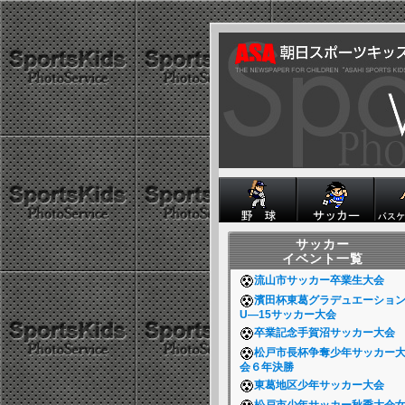
サッカー
イベント一覧
流山市サッカー卒業生大会
濱田杯東葛グラデュエーショ
U―15サッカー大会
卒業記念手賀沼サッカー大会
松戸市長杯争奪少年サッカー
会６年決勝
東葛地区少年サッカー大会