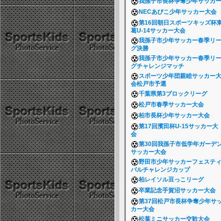
我孫子市長杯争奪少年サッカ
NECあびこ少年サッカー大会
第16回朝日スポーツキッズ杯
葛U-14サッカー大会
我孫子市少年サッカー春季リ
グ決勝
我孫子市少年サッカー春季リ
グチャレンジマッチ
スポーツ少年団親睦サッカー
会松戸市予選
千葉県第3ブロックリーグ
松戸市春季サッカー大会
柏市長杯少年サッカー大会
第17回濱田杯U-15サッカー大
会
第30回我孫子市低学年ガーデ
サッカー大会
野田市少年サッカーフェステ
バルチャレンジカップ
柏レイソル豆っこリーグ
卒業記念手賀沼サッカー大会
第37回松戸市長杯争奪少年サ
カー大会
松葉ミニサッカー交歓大会