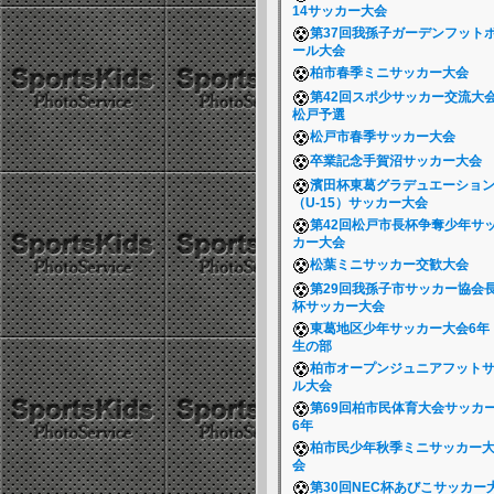
14サッカー大会
第37回我孫子ガーデンフット
ール大会
柏市春季ミニサッカー大会
第42回スポ少サッカー交流大
松戸予選
松戸市春季サッカー大会
卒業記念手賀沼サッカー大会
濱田杯東葛グラデュエーショ
（U-15）サッカー大会
第42回松戸市長杯争奪少年サ
カー大会
松葉ミニサッカー交歓大会
第29回我孫子市サッカー協会
杯サッカー大会
東葛地区少年サッカー大会6年
生の部
柏市オープンジュニアフット
ル大会
第69回柏市民体育大会サッカ
6年
柏市民少年秋季ミニサッカー
会
第30回NEC杯あびこサッカー