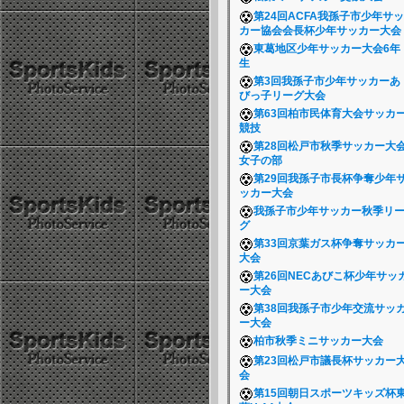
第24回ACFA我孫子市少年サッ
カー協会会長杯少年サッカー大
東葛地区少年サッカー大会6年
生
第3回我孫子市少年サッカーあ
びっ子リーグ大会
第63回柏市民体育大会サッカ
競技
第28回松戸市秋季サッカー大
女子の部
第29回我孫子市長杯争奪少年
ッカー大会
我孫子市少年サッカー秋季リ
グ
第33回京葉ガス杯争奪サッカ
大会
第26回NECあびこ杯少年サッ
ー大会
第38回我孫子市少年交流サッ
ー大会
柏市秋季ミニサッカー大会
第23回松戸市議長杯サッカー
会
第15回朝日スポーツキッズ杯