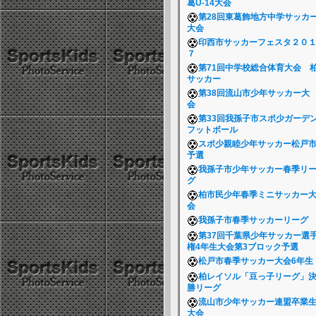
葛U-14大会
第28回東葛飾地方中学サッカ
大会
印西市サッカーフェスタ２０
７
第71回中学校総合体育大会 
サッカー
第38回流山市少年サッカー大
会
第33回我孫子市スポ少ガーデ
フットボール
スポ少親睦少年サッカー松戸
予選
我孫子市少年サッカー春季リ
グ
柏市民少年春季ミニサッカー
会
我孫子市春季サッカーリーグ
第37回千葉県少年サッカー選
権4年生大会第3ブロック予選
松戸市春季サッカー大会6年
柏レイソル「豆っ子リーグ」
勝リーグ
流山市少年サッカー連盟卒業
大会