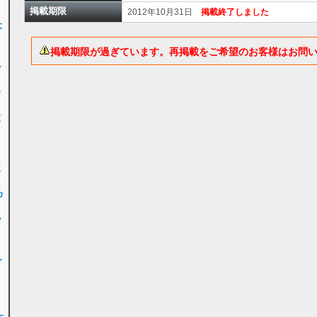
女
掲載期限
2012年10月31日
掲載終了しました
大
掲載期限が過ぎています。再掲載をご希望のお客様はお問
ル
子
交
ク
生
カ
ッ
ー