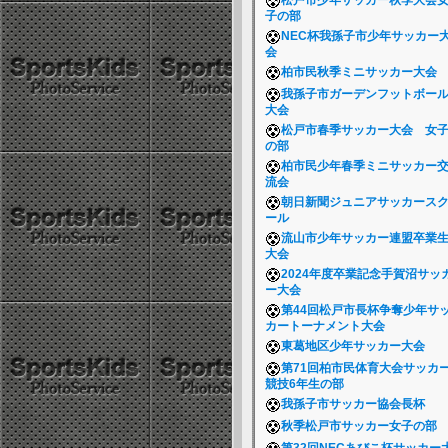
松戸市少年サッカー秋季大会
子の部
NEC杯我孫子市少年サッカー
会
柏市民秋季ミニサッカー大会
我孫子市ガーデンフットボー
大会
松戸市春季サッカー大会 女
の部
柏市民少年春季ミニサッカー
流会
朝日新聞ジュニアサッカース
ール
流山市少年サッカー連盟卒業
大会
2024年度卒業記念手賀沼サッ
ー大会
第44回松戸市長杯争奪少年サ
カートーナメント大会
東葛地区少年サッカー大会
第71回柏市民体育大会サッカ
競技6年生の部
我孫子市サッカー協会長杯
秋季松戸市サッカー女子の部