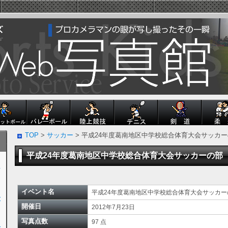
TOP
>
サッカー
> 平成24年度葛南地区中学校総合体育大会サッカ
平成24年度葛南地区中学校総合体育大会サッカーの部
ン
イベント名
平成24年度葛南地区中学校総合体育大会サッカ
大
開催日
2012年7月23日
写真点数
97 点