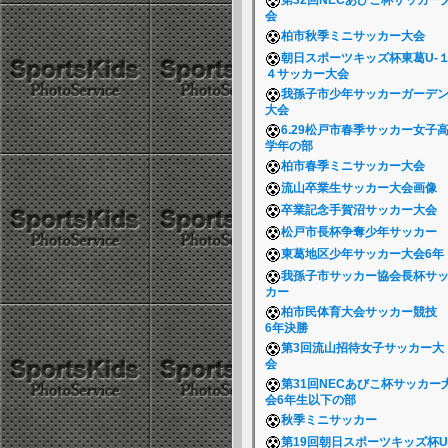
第32回NECあびこ杯サッカー
会
柏市秋季ミニサッカー大会
朝日スポーツキッズ杯東葛U-
４サッカー大会
我孫子市少年サッカーガーデ
大会
6.29松戸市春季サッカー女子
学年の部
柏市春季ミニサッカー大会
流山卒業生サッカー大会画像
卒業記念手賀沼サッカー大会
松戸市長杯争奪少年サッカー
東葛地区少年サッカー大会6
我孫子市サッカー協会長杯サ
カー
柏市民体育大会サッカー競
6年決勝
第3回流山招待女子サッカー大
会
第31回NECあびこ杯サッカー
会6年生以下の部
秋季ミニサッカー
第19回朝日スポーツキッズ杯U