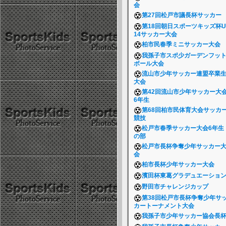
会
第27回松戸市議長杯サッカー
第18回朝日スポーツキッズ杯U
14サッカー大会
柏市民春季ミニサッカー大会
我孫子市スポ少ガーデンフッ
ボール大会
流山市少年サッカー連盟卒業
大会
第42回流山市少年サッカー大
6年生
第68回柏市民体育大会サッカ
競技
松戸市春季サッカー大会6年生
の部
松戸市長杯争奪少年サッカー
会
柏市長杯少年サッカー大会
濱田杯東葛グラデュエーショ
野田市チャレンジカップ
第38回松戸市長杯争奪少年サ
カートーナメント大会
我孫子市少年サッカー協会長