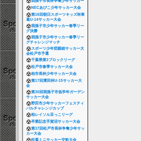
我孫子市長杯争奪少年サッカー
NECあびこ少年サッカー大会
第16回朝日スポーツキッズ杯東
葛U-14サッカー大会
我孫子市少年サッカー春季リー
グ決勝
我孫子市少年サッカー春季リー
グチャレンジマッチ
スポーツ少年団親睦サッカー大
会松戸市予選
千葉県第3ブロックリーグ
松戸市春季サッカー大会
柏市長杯少年サッカー大会
第17回濱田杯U-15サッカー大
会
第30回我孫子市低学年ガーデン
サッカー大会
野田市少年サッカーフェスティ
バルチャレンジカップ
柏レイソル豆っこリーグ
卒業記念手賀沼サッカー大会
第37回松戸市長杯争奪少年サッ
カー大会
松葉ミニサッカー交歓大会