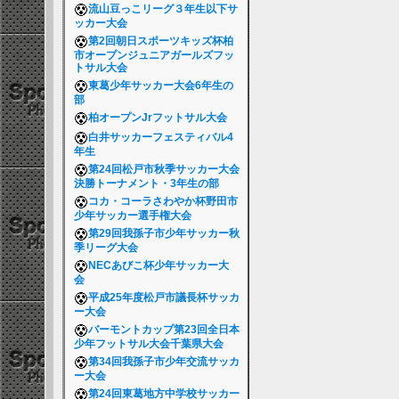
流山豆っこリーグ３年生以下サ
ッカー大会
第2回朝日スポーツキッズ杯柏
市オープンジュニアガールズフッ
トサル大会
東葛少年サッカー大会6年生の
部
柏オープンJrフットサル大会
白井サッカーフェスティバル4
年生
第24回松戸市秋季サッカー大会
決勝トーナメント・3年生の部
コカ・コーラさわやか杯野田市
少年サッカー選手権大会
第29回我孫子市少年サッカー秋
季リーグ大会
NECあびこ杯少年サッカー大
会
平成25年度松戸市議長杯サッカ
ー大会
バーモントカップ第23回全日本
少年フットサル大会千葉県大会
第34回我孫子市少年交流サッカ
ー大会
第24回東葛地方中学校サッカー