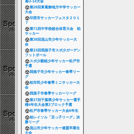
葛U-14大会
第28回東葛飾地方中学サッカー
大会
印西市サッカーフェスタ２０１
７
第71回中学校総合体育大会 柏
サッカー
第38回流山市少年サッカー大
会
第33回我孫子市スポ少ガーデン
フットボール
スポ少親睦少年サッカー松戸市
予選
我孫子市少年サッカー春季リー
グ
柏市民少年春季ミニサッカー大
会
我孫子市春季サッカーリーグ
第37回千葉県少年サッカー選手
権4年生大会第3ブロック予選
松戸市春季サッカー大会6年生
柏レイソル「豆っ子リーグ」決
勝リーグ
流山市少年サッカー連盟卒業生
大会