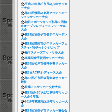
平成28年度柏市長杯少年サッカ
ー大会
第16回濱田杯東葛グラデュエー
ションサッカー大会
朝日スポーツキッズ杯第２回柏
市オープンレディースフットサル
大会
第29回我孫子市低学年ガーデン
大会
第21回野田市少年サッカーフェ
スティバルチャレンジカップ
柏マスターズフットサル大会
卒業記念手賀沼サッカー大会
第36回松戸市長杯争奪サッカー
大会
第3回ACFAレディース大会
第62回柏市民体育大会サッカー
競技
松葉ミニサッカー交歓大会
第25回NECあびこ杯少年サッカ
ー大会６年生
2016年東葛地区少年サッカー大
会
第23回我孫子市サッカー協会会