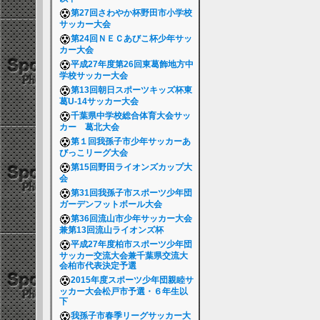
第27回さわやか杯野田市小学校
サッカー大会
第24回ＮＥＣあびこ杯少年サッ
カー大会
平成27年度第26回東葛飾地方中
学校サッカー大会
第13回朝日スポーツキッズ杯東
葛U-14サッカー大会
千葉県中学校総合体育大会サッ
カー 葛北大会
第１回我孫子市少年サッカーあ
びっこリーグ大会
第15回野田ライオンズカップ大
会
第31回我孫子市スポーツ少年団
ガーデンフットボール大会
第36回流山市少年サッカー大会
兼第13回流山ライオンズ杯
平成27年度柏市スポーツ少年団
サッカー交流大会兼千葉県交流大
会柏市代表決定予選
2015年度スポーツ少年団親睦サ
ッカー大会松戸市予選・６年生以
下
我孫子市春季リーグサッカー大