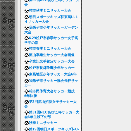
第32回NECあびこ杯サッカー大
会
柏市秋季ミニサッカー大会
朝日スポーツキッズ杯東葛U-１
４サッカー大会
我孫子市少年サッカーガーデン
大会
6.29松戸市春季サッカー女子高
学年の部
柏市春季ミニサッカー大会
流山卒業生サッカー大会画像
卒業記念手賀沼サッカー大会
松戸市長杯争奪少年サッカー
東葛地区少年サッカー大会6年
我孫子市サッカー協会長杯サッ
カー
柏市民体育大会サッカー競技
6年決勝
第3回流山招待女子サッカー大
会
第31回NECあびこ杯サッカー大
会6年生以下の部
秋季ミニサッカー
第19回朝日スポーツキッズ杯U-