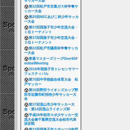
サッカー大会
第32回松戸市京葉ガス杯争奪サ
ッカー大会
第25回NECあびこ杯少年サッカ
ー大会
第37回我孫子市少年交流大会・
１位トーナメント
第37回我孫子市少年交流大会・
２位トーナメント
第22回松戸市議長杯争奪サッカ
ー大会
東葛マスターズリーグOver60F
ootballMeeting
2016年我孫子市トレセンサマー
フェスティバル
第70回中学校総合体育大会 松
戸サッカー
第16回野田ライオンズカップ野
田市近隣市町招待少年サッカー大
会
第37回流山市少年サッカー大
会・第14回流山ライオンズ杯
平成28年柏市スポ少サッカー交
流大会兼千葉県交流大会柏市代表
決定戦
第32回我孫子市スポーツ少年団