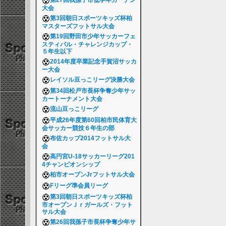
第27回我孫子市低学年ガーデン
大会
第3回朝日スポーツキッズ杯柏
マスターズフットサル大会
第19回野田市少年サッカーフェ
スティバル・チャレンジカップ・
５年生以下
2014年度卒業記念手賀沼サッカ
ー大会
レイソル豆っこリーグ決勝大会
第34回松戸市長杯争奪少年サッ
カートーナメント大会
流山豆っこリーグ
平成26年度第60回柏市民体育大
会サッカー競技６年生の部
布佐カップ2014フットサル大
会
高円宮U-18サッカーリーグ201
4チャンピオンシップ
柏市オープンJrフットサル大会
Fリーグ準会員リーグ
第3回朝日スポーツキッズ杯柏
市オープンＪｒガールズ・フット
サル大会
第26回我孫子市長杯争奪少年サ