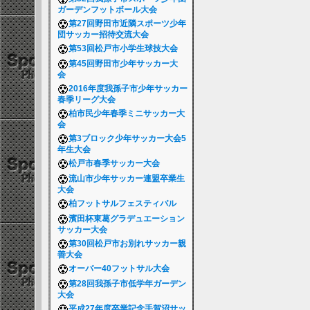
ガーデンフットボール大会
第27回野田市近隣スポーツ少年
団サッカー招待交流大会
第53回松戸市小学生球技大会
第45回野田市少年サッカー大
会
2016年度我孫子市少年サッカー
春季リーグ大会
柏市民少年春季ミニサッカー大
会
第3ブロック少年サッカー大会5
年生大会
松戸市春季サッカー大会
流山市少年サッカー連盟卒業生
大会
柏フットサルフェスティバル
濱田杯東葛グラデュエーション
サッカー大会
第30回松戸市お別れサッカー親
善大会
オーバー40フットサル大会
第28回我孫子市低学年ガーデン
大会
平成27年度卒業記念手賀沼サッ