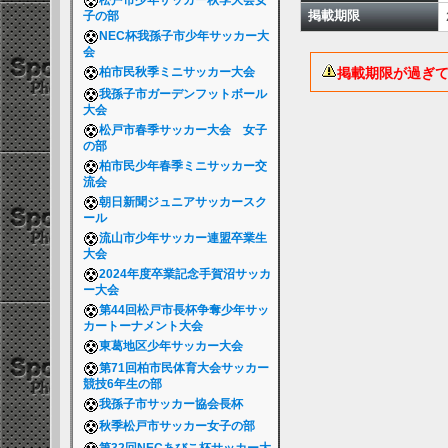
松戸市少年サッカー秋季大会女
掲載期限
子の部
NEC杯我孫子市少年サッカー大
会
掲載期限が過ぎ
柏市民秋季ミニサッカー大会
我孫子市ガーデンフットボール
大会
松戸市春季サッカー大会 女子
の部
柏市民少年春季ミニサッカー交
流会
朝日新聞ジュニアサッカースク
ール
流山市少年サッカー連盟卒業生
大会
2024年度卒業記念手賀沼サッカ
ー大会
第44回松戸市長杯争奪少年サッ
カートーナメント大会
東葛地区少年サッカー大会
第71回柏市民体育大会サッカー
競技6年生の部
我孫子市サッカー協会長杯
秋季松戸市サッカー女子の部