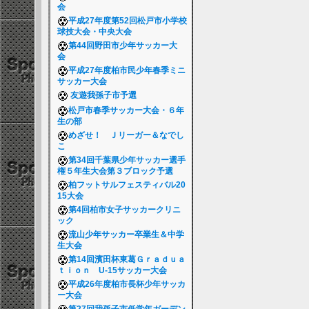
会
平成27年度第52回松戸市小学校
球技大会・中央大会
第44回野田市少年サッカー大
会
平成27年度柏市民少年春季ミニ
サッカー大会
友遊我孫子市予選
松戸市春季サッカー大会・６年
生の部
めざせ！ Ｊリーガー＆なでし
こ
第34回千葉県少年サッカー選手
権５年生大会第３ブロック予選
柏フットサルフェスティバル20
15大会
第4回柏市女子サッカークリニ
ック
流山少年サッカー卒業生＆中学
生大会
第14回濱田杯東葛Ｇｒａｄｕａ
ｔｉｏｎ U-15サッカー大会
平成26年度柏市長杯少年サッカ
ー大会