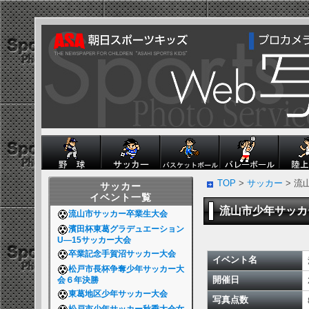
TOP
>
サッカー
> 
サッカー
イベント一覧
流山市少年サッ
流山市サッカー卒業生大会
濱田杯東葛グラデュエーション
U―15サッカー大会
卒業記念手賀沼サッカー大会
イベント名
松戸市長杯争奪少年サッカー大
開催日
会６年決勝
東葛地区少年サッカー大会
写真点数