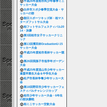
平成26年度柏市民少年春季ミニ
サッカー大会
白井市スポ少春季交流大会・サ
ッカーの部
朝日スポーツキッズ杯・柏マス
ターズフットサル大会
柏フットサルフェスティバル20
14・決勝
第3回柏市女子サッカークリニ
ック
第13回濱田杯GraduationU-15
サッカー大会
平成25年度柏市長杯サッカー競
技
第26回我孫子市低学年ガーデン
大会
平成25年度流山市少年サッカー
連盟卒業生大会＆中学生大会
松戸市長杯争奪少年サッカー大
会
第18回野田市少年サッカーフェ
スティバルチャレンジカップ
柏市少年サッカー大会・6年生
の部決勝戦
柏ミニサッカー交歓大会