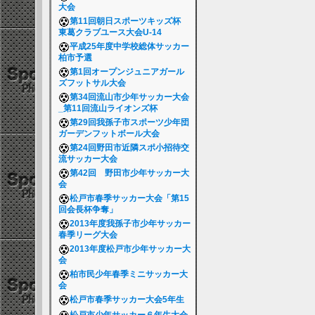
大会
第11回朝日スポーツキッズ杯
東葛クラブユース大会U-14
平成25年度中学校総体サッカー
柏市予選
第1回オープンジュニアガール
ズフットサル大会
第34回流山市少年サッカー大会
_第11回流山ライオンズ杯
第29回我孫子市スポーツ少年団
ガーデンフットボール大会
第24回野田市近隣スポ小招待交
流サッカー大会
第42回 野田市少年サッカー大
会
松戸市春季サッカー大会「第15
回会長杯争奪」
2013年度我孫子市少年サッカー
春季リーグ大会
2013年度松戸市少年サッカー大
会
柏市民少年春季ミニサッカー大
会
松戸市春季サッカー大会5年生