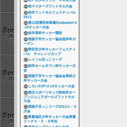
松戸市少年サッカー６年生大会
柏マスターズフットサル大会
柏市フットサルフェスティバル
2013
第12回濱田杯東葛Graduation U
-15サッカー大会
柏市長杯サッカー競技
我孫子市サッカー協会低学年ガ
ーデン
野田市少年サッカーフェスティ
バル チャレンジカップ
レイソル豆っこリーグ
柏市ホームタウン杯サッカー大
会
我孫子市サッカー協会会長杯少
年サッカー大会
しろいCUP U-14サッカー大会
朝日スポーツキッズ杯柏市オー
プンジュニアガールズフットサル
大会
我孫子豆っこリーグ2012Ｕ－９
大会
東葛地区少年サッカー大会東葛
リーグ４・５・６年生