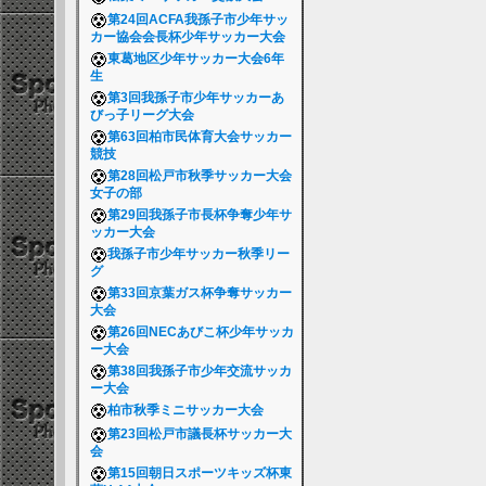
第24回ACFA我孫子市少年サッ
カー協会会長杯少年サッカー大会
東葛地区少年サッカー大会6年
生
第3回我孫子市少年サッカーあ
びっ子リーグ大会
第63回柏市民体育大会サッカー
競技
第28回松戸市秋季サッカー大会
女子の部
第29回我孫子市長杯争奪少年サ
ッカー大会
我孫子市少年サッカー秋季リー
グ
第33回京葉ガス杯争奪サッカー
大会
第26回NECあびこ杯少年サッカ
ー大会
第38回我孫子市少年交流サッカ
ー大会
柏市秋季ミニサッカー大会
第23回松戸市議長杯サッカー大
会
第15回朝日スポーツキッズ杯東