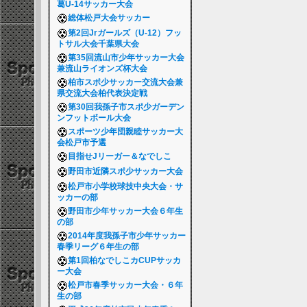
葛U-14サッカー大会
総体松戸大会サッカー
第2回Jrガールズ（U-12）フッ
トサル大会千葉県大会
第35回流山市少年サッカー大会
兼流山ライオンズ杯大会
柏市スポ少サッカー交流大会兼
県交流大会柏代表決定戦
第30回我孫子市スポ少ガーデン
ンフットボール大会
スポーツ少年団親睦サッカー大
会松戸市予選
目指せJリーガー＆なでしこ
野田市近隣スポ少サッカー大会
松戸市小学校球技中央大会・サ
ッカーの部
野田市少年サッカー大会６年生
の部
2014年度我孫子市少年サッカー
春季リーグ６年生の部
第1回柏なでしこカCUPサッカ
ー大会
松戸市春季サッカー大会・６年
生の部