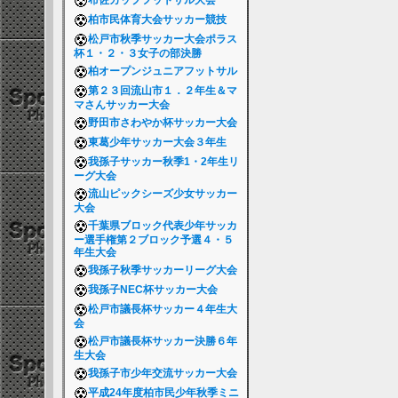
布佐カップフットサル大会
柏市民体育大会サッカー競技
松戸市秋季サッカー大会ポラス
杯１・２・３女子の部決勝
柏オープンジュニアフットサル
第２３回流山市１．２年生＆マ
マさんサッカー大会
野田市さわやか杯サッカー大会
東葛少年サッカー大会３年生
我孫子サッカー秋季1・2年生リ
ーグ大会
流山ピックシーズ少女サッカー
大会
千葉県ブロック代表少年サッカ
ー選手権第２ブロック予選４・５
年生大会
我孫子秋季サッカーリーグ大会
我孫子NEC杯サッカー大会
松戸市議長杯サッカー４年生大
会
松戸市議長杯サッカー決勝６年
生大会
我孫子市少年交流サッカー大会
平成24年度柏市民少年秋季ミニ