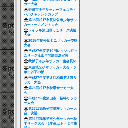
カー大会
野田市少年サッカーフェスティ
バルチャレンジカップ
第35回松戸市長杯争奪少年サッ
カートーナメント大会
レイソル流山豆っこリーグ決勝
大会
2015年度松葉ミニサッカー交歓
大会
平成27年度第10回レイソル豆っ
こリーグ流山年間順位決定戦
我孫子市少年サッカー協会長杯
東葛地区少年サッカー大会・６
年生以下の部
平成27年度第３回柏市第３種サ
ッカー大会
第26回松戸市秋季サッカー大
会
平成27年度流山市・招待サッカ
ー大会
第27回我孫子市長杯サッカー大
会・決勝
第31回我孫子市少年サッカー秋
季リーグ大会・1年生以下・２年生
以下