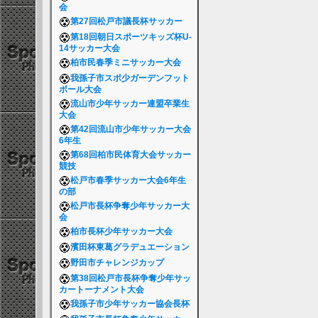
会
第27回松戸市議長杯サッカー
第18回朝日スポーツキッズ杯U-
14サッカー大会
柏市民春季ミニサッカー大会
我孫子市スポ少ガーデンフット
ボール大会
流山市少年サッカー連盟卒業生
大会
第42回流山市少年サッカー大会
6年生
第68回柏市民体育大会サッカー
競技
松戸市春季サッカー大会6年生
の部
松戸市長杯争奪少年サッカー大
会
柏市長杯少年サッカー大会
濱田杯東葛グラデュエーション
野田市チャレンジカップ
第38回松戸市長杯争奪少年サッ
カートーナメント大会
我孫子市少年サッカー協会長杯