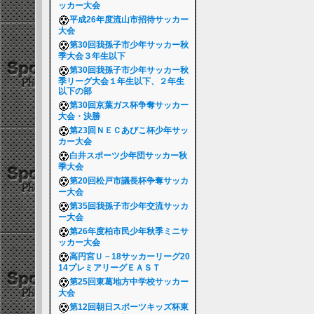
ッカー大会
平成26年度流山市招待サッカー
大会
第30回我孫子市少年サッカー秋
季大会３年生以下
第30回我孫子市少年サッカー秋
季リーグ大会１年生以下、２年生
以下の部
第30回京葉ガス杯争奪サッカー
大会・決勝
第23回ＮＥＣあびこ杯少年サッ
カー大会
白井スポーツ少年団サッカー秋
季大会
第20回松戸市議長杯争奪サッカ
ー大会
第35回我孫子市少年交流サッカ
ー大会
第26年度柏市民少年秋季ミニサ
ッカー大会
高円宮Ｕ－18サッカーリーグ20
14プレミアリーグＥＡＳＴ
第25回東葛地方中学校サッカー
大会
第12回朝日スポーツキッズ杯東