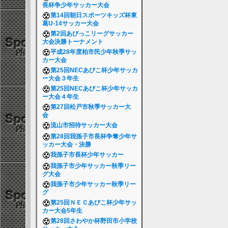
長杯争少年サッカー大会
第14回朝日スポーツキッズ杯東
葛U-14サッカー大会
第2回あびっこリーグサッカー
大会決勝トーナメント
平成28年度柏市民少年秋季サッ
カー大会
第25回NECあびこ杯少年サッカ
ー大会３年生
第25回NECあびこ杯少年サッカ
ー大会４年生
第27回松戸市秋季サッカー大
会
流山市招待サッカー大会
第28回我孫子市長杯争奪少年サ
ッカー大会・決勝
我孫子市長杯少年サッカー
我孫子市少年サッカー秋季リー
グ大会
我孫子市少年サッカー秋季リー
グ
第25回ＮＥＣあびこ杯少年サッ
カー大会5年生
第28回さわやか杯野田市小学校