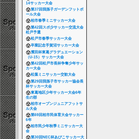
14サッカー大会
第37回我孫子ガーデンフットボ
ール大会
柏市春季ミニサッカー大会
第42回スポ少サッカー交流大会
松戸予選
松戸市春季サッカー大会
卒業記念手賀沼サッカー大会
濱田杯東葛グラデュエーション
（U-15）サッカー大会
第42回松戸市長杯争奪少年サッ
カー大会
松葉ミニサッカー交歓大会
第29回我孫子市サッカー協会長
杯サッカー大会
東葛地区少年サッカー大会6年
生の部
柏市オープンジュニアフットサ
ル大会
第69回柏市民体育大会サッカー
6年
柏市民少年秋季ミニサッカー大
会
第30回NEC杯あびこサッカー大