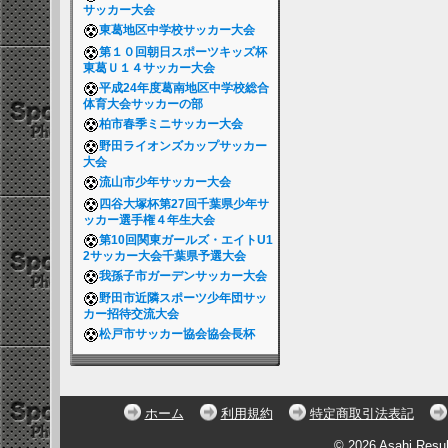
サッカー大会
東葛地区中学校サッカー大会
第１０回朝日スポーツキッズ杯
東葛Ｕ１４サッカー大会
平成24年度葛南地区中学校総合
体育大会サッカーの部
柏市春季ミニサッカー大会
野田ライオンズカップサッカー
大会
流山市少年サッカー大会
四谷大塚杯第27回千葉県少年サ
ッカー選手権４年生大会
第10回関東ガールズ・エイトU1
2サッカー大会千葉県予選大会
我孫子市ガーデンサッカー大会
野田市近隣スポーツ少年団サッ
カー招待交流大会
松戸市サッカー協会協会長杯
ホーム
利用規約
特定商取引法表記
© 2026 Asahi Resu