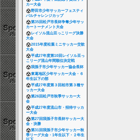
カー大会
野田市少年サッカーフェスティ
バルチャレンジカップ
第35回松戸市長杯争奪少年サッ
カートーナメント大会
レイソル流山豆っこリーグ決勝
大会
2015年度松葉ミニサッカー交歓
大会
平成27年度第10回レイソル豆っ
こリーグ流山年間順位決定戦
我孫子市少年サッカー協会長杯
東葛地区少年サッカー大会・６
年生以下の部
平成27年度第３回柏市第３種サ
ッカー大会
第26回松戸市秋季サッカー大
会
平成27年度流山市・招待サッカ
ー大会
第27回我孫子市長杯サッカー大
会・決勝
第31回我孫子市少年サッカー秋
季リーグ大会・1年生以下・２年生
以下