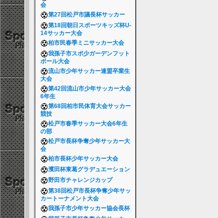
会
第27回松戸市議長杯サッカー
第18回朝日スポーツキッズ杯U-
14サッカー大会
柏市民春季ミニサッカー大会
我孫子市スポ少ガーデンフット
ボール大会
流山市少年サッカー連盟卒業生
大会
第42回流山市少年サッカー大会
6年生
第68回柏市民体育大会サッカー
競技
松戸市春季サッカー大会6年生
の部
松戸市長杯争奪少年サッカー大
会
柏市長杯少年サッカー大会
濱田杯東葛グラデュエーション
野田市チャレンジカップ
第38回松戸市長杯争奪少年サッ
カートーナメント大会
我孫子市少年サッカー協会長杯