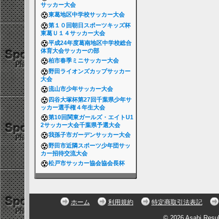
サッカー大会
東葛地区中学校サッカー大会
第１０回朝日スポーツキッズ杯
東葛Ｕ１４サッカー大会
平成24年度葛南地区中学校総合
体育大会サッカーの部
柏市春季ミニサッカー大会
野田ライオンズカップサッカー
大会
流山市少年サッカー大会
四谷大塚杯第27回千葉県少年サ
ッカー選手権４年生大会
第10回関東ガールズ・エイトU1
2サッカー大会千葉県予選大会
我孫子市ガーデンサッカー大会
野田市近隣スポーツ少年団サッ
カー招待交流大会
松戸市サッカー協会協会長杯
ホーム
利用規約
特定商取引法表記
© 2026 Asahi Resu