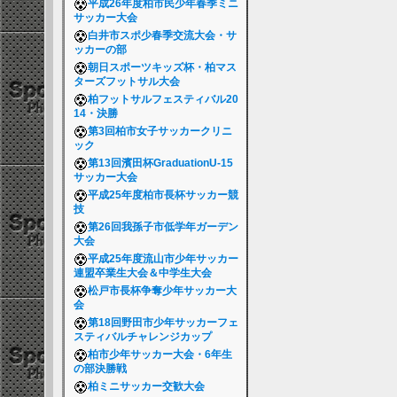
平成26年度柏市民少年春季ミニ
サッカー大会
白井市スポ少春季交流大会・サ
ッカーの部
朝日スポーツキッズ杯・柏マス
ターズフットサル大会
柏フットサルフェスティバル20
14・決勝
第3回柏市女子サッカークリニ
ック
第13回濱田杯GraduationU-15
サッカー大会
平成25年度柏市長杯サッカー競
技
第26回我孫子市低学年ガーデン
大会
平成25年度流山市少年サッカー
連盟卒業生大会＆中学生大会
松戸市長杯争奪少年サッカー大
会
第18回野田市少年サッカーフェ
スティバルチャレンジカップ
柏市少年サッカー大会・6年生
の部決勝戦
柏ミニサッカー交歓大会