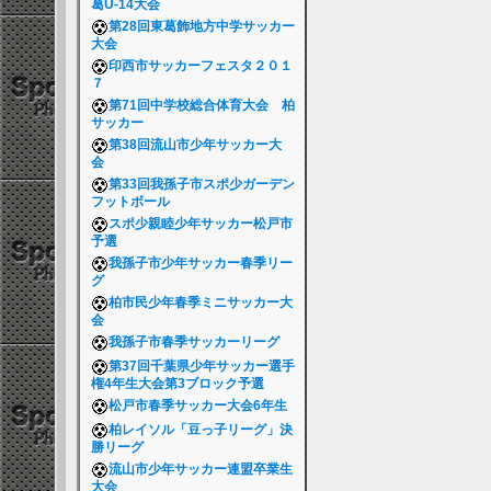
葛U-14大会
第28回東葛飾地方中学サッカー
大会
印西市サッカーフェスタ２０１
７
第71回中学校総合体育大会 柏
サッカー
第38回流山市少年サッカー大
会
第33回我孫子市スポ少ガーデン
フットボール
スポ少親睦少年サッカー松戸市
予選
我孫子市少年サッカー春季リー
グ
柏市民少年春季ミニサッカー大
会
我孫子市春季サッカーリーグ
第37回千葉県少年サッカー選手
権4年生大会第3ブロック予選
松戸市春季サッカー大会6年生
柏レイソル「豆っ子リーグ」決
勝リーグ
流山市少年サッカー連盟卒業生
大会