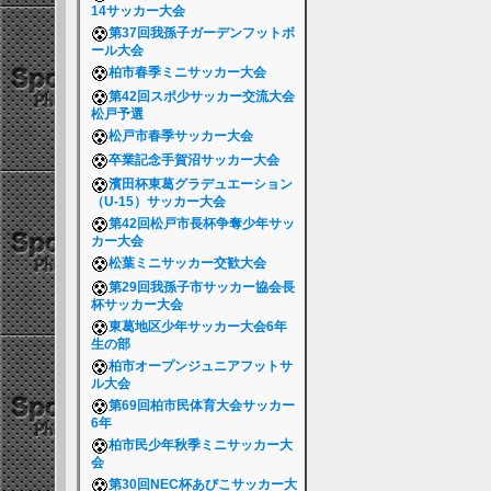
14サッカー大会
第37回我孫子ガーデンフットボ
ール大会
柏市春季ミニサッカー大会
第42回スポ少サッカー交流大会
松戸予選
松戸市春季サッカー大会
卒業記念手賀沼サッカー大会
濱田杯東葛グラデュエーション
（U-15）サッカー大会
第42回松戸市長杯争奪少年サッ
カー大会
松葉ミニサッカー交歓大会
第29回我孫子市サッカー協会長
杯サッカー大会
東葛地区少年サッカー大会6年
生の部
柏市オープンジュニアフットサ
ル大会
第69回柏市民体育大会サッカー
6年
柏市民少年秋季ミニサッカー大
会
第30回NEC杯あびこサッカー大