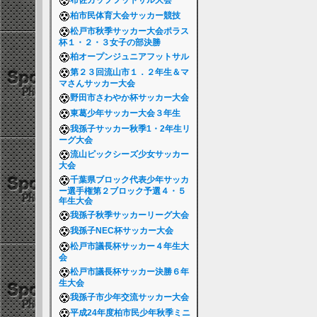
布佐カップフットサル大会
柏市民体育大会サッカー競技
松戸市秋季サッカー大会ポラス
杯１・２・３女子の部決勝
柏オープンジュニアフットサル
第２３回流山市１．２年生＆マ
マさんサッカー大会
野田市さわやか杯サッカー大会
東葛少年サッカー大会３年生
我孫子サッカー秋季1・2年生リ
ーグ大会
流山ピックシーズ少女サッカー
大会
千葉県ブロック代表少年サッカ
ー選手権第２ブロック予選４・５
年生大会
我孫子秋季サッカーリーグ大会
我孫子NEC杯サッカー大会
松戸市議長杯サッカー４年生大
会
松戸市議長杯サッカー決勝６年
生大会
我孫子市少年交流サッカー大会
平成24年度柏市民少年秋季ミニ