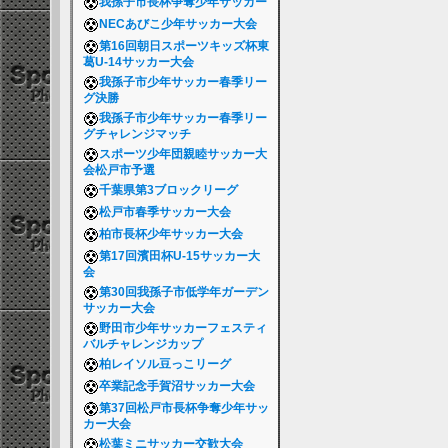
我孫子市長杯争奪少年サッカー
NECあびこ少年サッカー大会
第16回朝日スポーツキッズ杯東
葛U-14サッカー大会
我孫子市少年サッカー春季リー
グ決勝
我孫子市少年サッカー春季リー
グチャレンジマッチ
スポーツ少年団親睦サッカー大
会松戸市予選
千葉県第3ブロックリーグ
松戸市春季サッカー大会
柏市長杯少年サッカー大会
第17回濱田杯U-15サッカー大
会
第30回我孫子市低学年ガーデン
サッカー大会
野田市少年サッカーフェスティ
バルチャレンジカップ
柏レイソル豆っこリーグ
卒業記念手賀沼サッカー大会
第37回松戸市長杯争奪少年サッ
カー大会
松葉ミニサッカー交歓大会