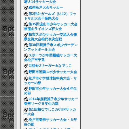
葛U-14サッカー大会
総体松戸大会サッカー
第2回Jrガールズ（U-12）フッ
トサル大会千葉県大会
第35回流山市少年サッカー大会
兼流山ライオンズ杯大会
柏市スポ少サッカー交流大会兼
県交流大会柏代表決定戦
第30回我孫子市スポ少ガーデン
ンフットボール大会
スポーツ少年団親睦サッカー大
会松戸市予選
目指せJリーガー＆なでしこ
野田市近隣スポ少サッカー大会
松戸市小学校球技中央大会・サ
ッカーの部
野田市少年サッカー大会６年生
の部
2014年度我孫子市少年サッカー
春季リーグ６年生の部
第1回柏なでしこカCUPサッカ
ー大会
松戸市春季サッカー大会・６年
生の部