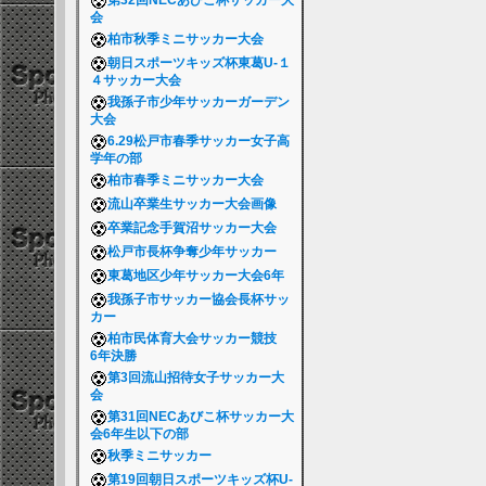
第32回NECあびこ杯サッカー大
会
柏市秋季ミニサッカー大会
朝日スポーツキッズ杯東葛U-１
４サッカー大会
我孫子市少年サッカーガーデン
大会
6.29松戸市春季サッカー女子高
学年の部
柏市春季ミニサッカー大会
流山卒業生サッカー大会画像
卒業記念手賀沼サッカー大会
松戸市長杯争奪少年サッカー
東葛地区少年サッカー大会6年
我孫子市サッカー協会長杯サッ
カー
柏市民体育大会サッカー競技
6年決勝
第3回流山招待女子サッカー大
会
第31回NECあびこ杯サッカー大
会6年生以下の部
秋季ミニサッカー
第19回朝日スポーツキッズ杯U-