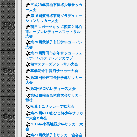
平成28年度柏市長杯少年サッカ
ー大会
第16回濱田杯東葛グラデュエー
ションサッカー大会
朝日スポーツキッズ杯第２回柏
市オープンレディースフットサル
大会
第29回我孫子市低学年ガーデン
大会
第21回野田市少年サッカーフェ
スティバルチャレンジカップ
柏マスターズフットサル大会
卒業記念手賀沼サッカー大会
第36回松戸市長杯争奪サッカー
大会
第3回ACFAレディース大会
第62回柏市民体育大会サッカー
競技
松葉ミニサッカー交歓大会
第25回NECあびこ杯少年サッカ
ー大会６年生
2016年東葛地区少年サッカー大
会
第23回我孫子市サッカー協会会