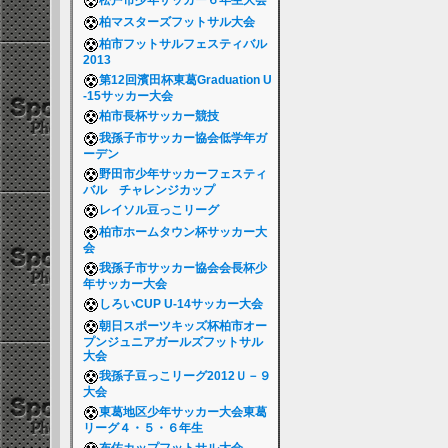
松戸市少年サッカー６年生大会
柏マスターズフットサル大会
柏市フットサルフェスティバル
2013
第12回濱田杯東葛Graduation U
-15サッカー大会
柏市長杯サッカー競技
我孫子市サッカー協会低学年ガ
ーデン
野田市少年サッカーフェスティ
バル チャレンジカップ
レイソル豆っこリーグ
柏市ホームタウン杯サッカー大
会
我孫子市サッカー協会会長杯少
年サッカー大会
しろいCUP U-14サッカー大会
朝日スポーツキッズ杯柏市オー
プンジュニアガールズフットサル
大会
我孫子豆っこリーグ2012Ｕ－９
大会
東葛地区少年サッカー大会東葛
リーグ４・５・６年生