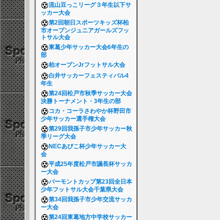
流山豆っこリーグ３年生以下サ
ッカー大会
第2回朝日スポーツキッズ杯柏
市オープンジュニアガールズフッ
トサル大会
東葛少年サッカー大会6年生の
部
柏オープンJrフットサル大会
白井サッカーフェスティバル4
年生
第24回松戸市秋季サッカー大会
決勝トーナメント・3年生の部
コカ・コーラさわやか杯野田市
少年サッカー選手権大会
第29回我孫子市少年サッカー秋
季リーグ大会
NECあびこ杯少年サッカー大
会
平成25年度松戸市議長杯サッカ
ー大会
バーモントカップ第23回全日本
少年フットサル大会千葉県大会
第34回我孫子市少年交流サッカ
ー大会
第24回東葛地方中学校サッカー