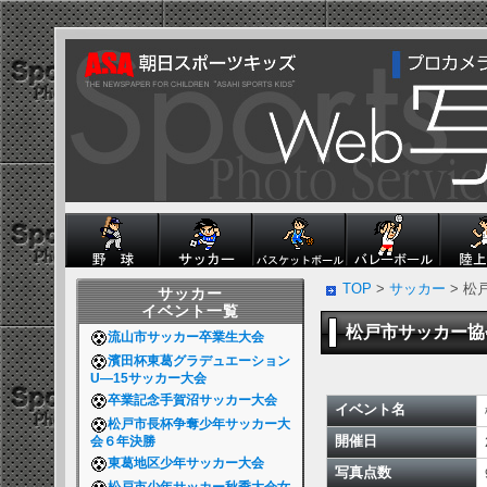
TOP
>
サッカー
> 
サッカー
イベント一覧
松戸市サッカー
流山市サッカー卒業生大会
濱田杯東葛グラデュエーション
U―15サッカー大会
卒業記念手賀沼サッカー大会
イベント名
松戸市長杯争奪少年サッカー大
開催日
会６年決勝
東葛地区少年サッカー大会
写真点数