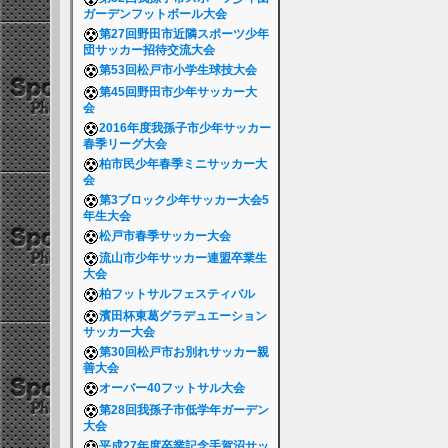
ガーデンフットボール大会
第27回野田市近隣スポーツ少年
団サッカー招待交流大会
第53回松戸市小学生球技大会
第45回野田市少年サッカー大
会
2016年度我孫子市少年サッカー
春季リーグ大会
柏市民少年春季ミニサッカー大
会
第3ブロック少年サッカー大会5
年生大会
松戸市春季サッカー大会
流山市少年サッカー連盟卒業生
大会
柏フットサルフェスティバル
濱田杯東葛グラデュエーション
サッカー大会
第30回松戸市お別れサッカー親
善大会
オーバー40フットサル大会
第28回我孫子市低学年ガーデン
大会
平成27年度卒業記念手賀沼サッ