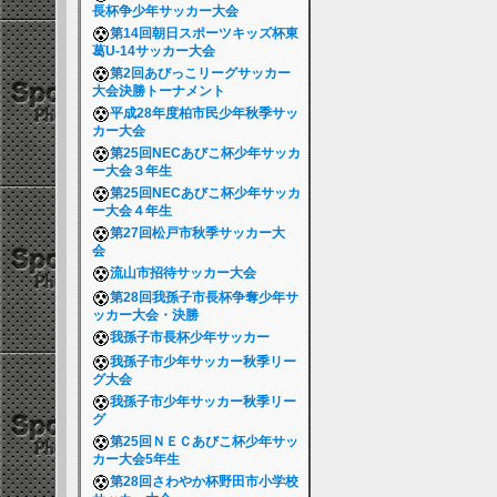
長杯争少年サッカー大会
第14回朝日スポーツキッズ杯東
葛U-14サッカー大会
第2回あびっこリーグサッカー
大会決勝トーナメント
平成28年度柏市民少年秋季サッ
カー大会
第25回NECあびこ杯少年サッカ
ー大会３年生
第25回NECあびこ杯少年サッカ
ー大会４年生
第27回松戸市秋季サッカー大
会
流山市招待サッカー大会
第28回我孫子市長杯争奪少年サ
ッカー大会・決勝
我孫子市長杯少年サッカー
我孫子市少年サッカー秋季リー
グ大会
我孫子市少年サッカー秋季リー
グ
第25回ＮＥＣあびこ杯少年サッ
カー大会5年生
第28回さわやか杯野田市小学校