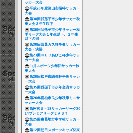
ッカー大会
平成26年度流山市招待サッカー
大会
第30回我孫子市少年サッカー秋
季大会３年生以下
第30回我孫子市少年サッカー秋
季リーグ大会１年生以下、２年生
以下の部
第30回京葉ガス杯争奪サッカー
大会・決勝
第23回ＮＥＣあびこ杯少年サッ
カー大会
白井スポーツ少年団サッカー秋
季大会
第20回松戸市議長杯争奪サッカ
ー大会
第35回我孫子市少年交流サッカ
ー大会
第26年度柏市民少年秋季ミニサ
ッカー大会
高円宮Ｕ－18サッカーリーグ20
14プレミアリーグＥＡＳＴ
第25回東葛地方中学校サッカー
大会
第12回朝日スポーツキッズ杯東