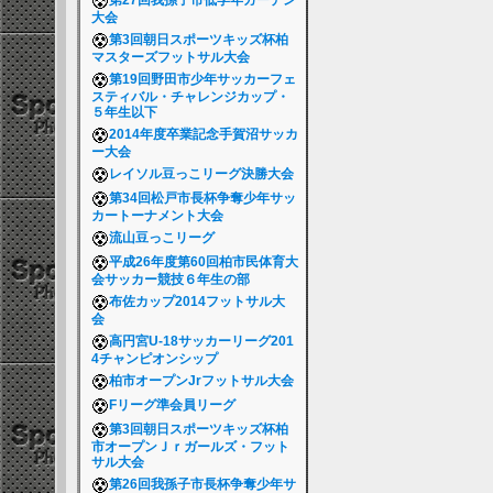
第27回我孫子市低学年ガーデン
大会
第3回朝日スポーツキッズ杯柏
マスターズフットサル大会
第19回野田市少年サッカーフェ
スティバル・チャレンジカップ・
５年生以下
2014年度卒業記念手賀沼サッカ
ー大会
レイソル豆っこリーグ決勝大会
第34回松戸市長杯争奪少年サッ
カートーナメント大会
流山豆っこリーグ
平成26年度第60回柏市民体育大
会サッカー競技６年生の部
布佐カップ2014フットサル大
会
高円宮U-18サッカーリーグ201
4チャンピオンシップ
柏市オープンJrフットサル大会
Fリーグ準会員リーグ
第3回朝日スポーツキッズ杯柏
市オープンＪｒガールズ・フット
サル大会
第26回我孫子市長杯争奪少年サ