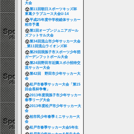
大会
第11回朝日スポーツキッズ杯
東葛クラブユース大会U-14
平成25年度中学校総体サッカー
柏市予選
第1回オープンジュニアガール
ズフットサル大会
第34回流山市少年サッカー大会
_第11回流山ライオンズ杯
第29回我孫子市スポーツ少年団
ガーデンフットボール大会
第24回野田市近隣スポ小招待交
流サッカー大会
第42回 野田市少年サッカー大
会
松戸市春季サッカー大会「第15
回会長杯争奪」
2013年度我孫子市少年サッカー
春季リーグ大会
2013年度松戸市少年サッカー大
会
柏市民少年春季ミニサッカー大
会
松戸市春季サッカー大会5年生