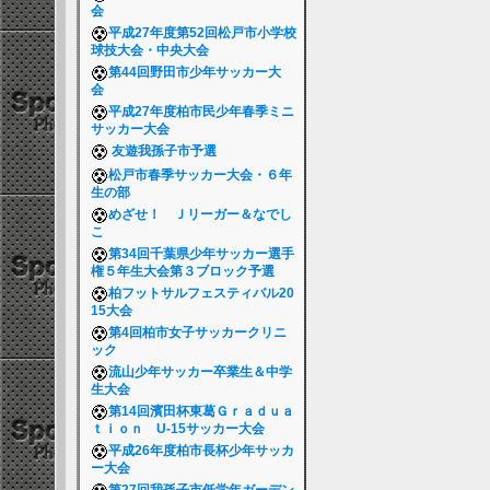
会
平成27年度第52回松戸市小学校
球技大会・中央大会
第44回野田市少年サッカー大
会
平成27年度柏市民少年春季ミニ
サッカー大会
友遊我孫子市予選
松戸市春季サッカー大会・６年
生の部
めざせ！ Ｊリーガー＆なでし
こ
第34回千葉県少年サッカー選手
権５年生大会第３ブロック予選
柏フットサルフェスティバル20
15大会
第4回柏市女子サッカークリニ
ック
流山少年サッカー卒業生＆中学
生大会
第14回濱田杯東葛Ｇｒａｄｕａ
ｔｉｏｎ U-15サッカー大会
平成26年度柏市長杯少年サッカ
ー大会