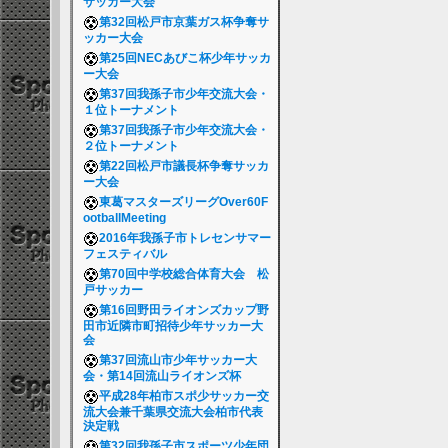
サッカー大会
第32回松戸市京葉ガス杯争奪サ
ッカー大会
第25回NECあびこ杯少年サッカ
ー大会
第37回我孫子市少年交流大会・
１位トーナメント
第37回我孫子市少年交流大会・
２位トーナメント
第22回松戸市議長杯争奪サッカ
ー大会
東葛マスターズリーグOver60F
ootballMeeting
2016年我孫子市トレセンサマー
フェスティバル
第70回中学校総合体育大会 松
戸サッカー
第16回野田ライオンズカップ野
田市近隣市町招待少年サッカー大
会
第37回流山市少年サッカー大
会・第14回流山ライオンズ杯
平成28年柏市スポ少サッカー交
流大会兼千葉県交流大会柏市代表
決定戦
第32回我孫子市スポーツ少年団