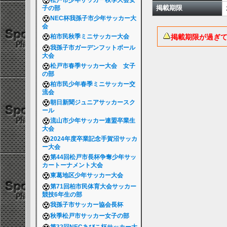
松戸市少年サッカー秋季大会女
掲載期限
子の部
NEC杯我孫子市少年サッカー大
会
掲載期限が過ぎ
柏市民秋季ミニサッカー大会
我孫子市ガーデンフットボール
大会
松戸市春季サッカー大会 女子
の部
柏市民少年春季ミニサッカー交
流会
朝日新聞ジュニアサッカースク
ール
流山市少年サッカー連盟卒業生
大会
2024年度卒業記念手賀沼サッカ
ー大会
第44回松戸市長杯争奪少年サッ
カートーナメント大会
東葛地区少年サッカー大会
第71回柏市民体育大会サッカー
競技6年生の部
我孫子市サッカー協会長杯
秋季松戸市サッカー女子の部