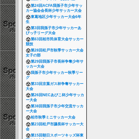
第24回ACFA我孫子市少年サッ
カー協会会長杯少年サッカー大会
東葛地区少年サッカー大会6年
生
第3回我孫子市少年サッカーあ
びっ子リーグ大会
第63回柏市民体育大会サッカー
競技
第28回松戸市秋季サッカー大会
女子の部
第29回我孫子市長杯争奪少年サ
ッカー大会
我孫子市少年サッカー秋季リー
グ
第33回京葉ガス杯争奪サッカー
大会
第26回NECあびこ杯少年サッカ
ー大会
第38回我孫子市少年交流サッカ
ー大会
柏市秋季ミニサッカー大会
第23回松戸市議長杯サッカー大
会
第15回朝日スポーツキッズ杯東