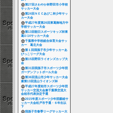
第27回さわやか杯野田市小学校
サッカー大会
第24回ＮＥＣあびこ杯少年サッ
カー大会
平成27年度第26回東葛飾地方中
学校サッカー大会
第13回朝日スポーツキッズ杯東
葛U-14サッカー大会
千葉県中学校総合体育大会サッ
カー 葛北大会
第１回我孫子市少年サッカーあ
びっこリーグ大会
第15回野田ライオンズカップ大
会
第31回我孫子市スポーツ少年団
ガーデンフットボール大会
第36回流山市少年サッカー大会
兼第13回流山ライオンズ杯
平成27年度柏市スポーツ少年団
サッカー交流大会兼千葉県交流大
会柏市代表決定予選
2015年度スポーツ少年団親睦サ
ッカー大会松戸市予選・６年生以
下
我孫子市春季リーグサッカー大