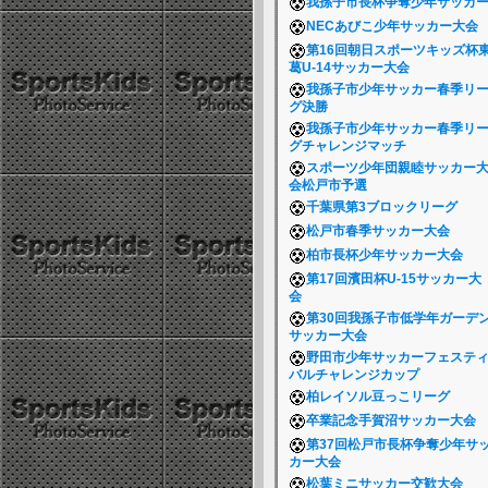
我孫子市長杯争奪少年サッカ
NECあびこ少年サッカー大会
第16回朝日スポーツキッズ杯
葛U-14サッカー大会
我孫子市少年サッカー春季リ
グ決勝
我孫子市少年サッカー春季リ
グチャレンジマッチ
スポーツ少年団親睦サッカー
会松戸市予選
千葉県第3ブロックリーグ
松戸市春季サッカー大会
柏市長杯少年サッカー大会
第17回濱田杯U-15サッカー大
会
第30回我孫子市低学年ガーデ
サッカー大会
野田市少年サッカーフェステ
バルチャレンジカップ
柏レイソル豆っこリーグ
卒業記念手賀沼サッカー大会
第37回松戸市長杯争奪少年サ
カー大会
松葉ミニサッカー交歓大会