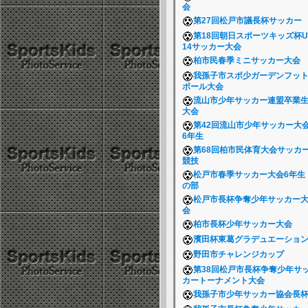
会
第27回松戸市議長杯サッカー
第18回朝日スポーツキッズ杯U
14サッカー大会
柏市民春季ミニサッカー大会
我孫子市スポ少ガーデンフッ
ボール大会
流山市少年サッカー連盟卒業
大会
第42回流山市少年サッカー大
6年生
第68回柏市民体育大会サッカ
競技
松戸市春季サッカー大会6年生
の部
松戸市長杯争奪少年サッカー
会
柏市長杯少年サッカー大会
濱田杯東葛グラデュエーショ
野田市チャレンジカップ
第38回松戸市長杯争奪少年サ
カートーナメント大会
我孫子市少年サッカー協会長