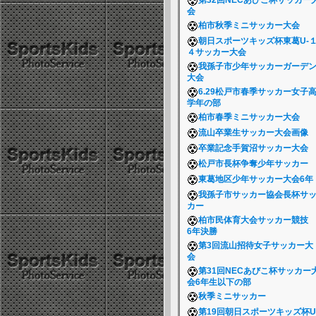
第32回NECあびこ杯サッカー
会
柏市秋季ミニサッカー大会
朝日スポーツキッズ杯東葛U-
４サッカー大会
我孫子市少年サッカーガーデ
大会
6.29松戸市春季サッカー女子
学年の部
柏市春季ミニサッカー大会
流山卒業生サッカー大会画像
卒業記念手賀沼サッカー大会
松戸市長杯争奪少年サッカー
東葛地区少年サッカー大会6
我孫子市サッカー協会長杯サ
カー
柏市民体育大会サッカー競
6年決勝
第3回流山招待女子サッカー大
会
第31回NECあびこ杯サッカー
会6年生以下の部
秋季ミニサッカー
第19回朝日スポーツキッズ杯U