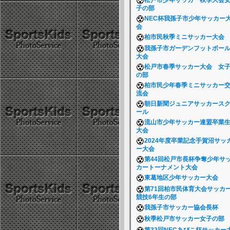
松戸市少年サッカー秋季大会
子の部
NEC杯我孫子市少年サッカー
会
柏市民秋季ミニサッカー大会
我孫子市ガーデンフットボー
大会
松戸市春季サッカー大会 女
の部
柏市民少年春季ミニサッカー
流会
朝日新聞ジュニアサッカース
ール
流山市少年サッカー連盟卒業
大会
2024年度卒業記念手賀沼サッ
ー大会
第44回松戸市長杯争奪少年サ
カートーナメント大会
東葛地区少年サッカー大会
第71回柏市民体育大会サッカ
競技6年生の部
我孫子市サッカー協会長杯
秋季松戸市サッカー女子の部