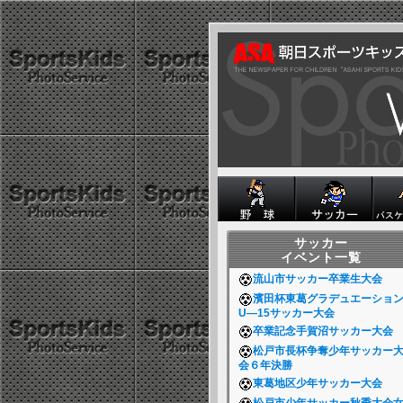
サッカー
イベント一覧
流山市サッカー卒業生大会
濱田杯東葛グラデュエーショ
U―15サッカー大会
卒業記念手賀沼サッカー大会
松戸市長杯争奪少年サッカー
会６年決勝
東葛地区少年サッカー大会