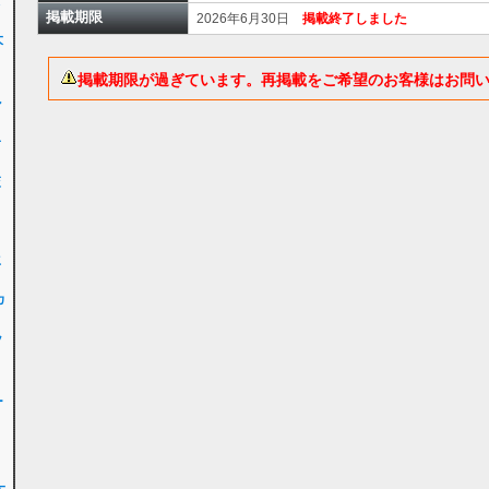
女
掲載期限
2026年6月30日
掲載終了しました
大
掲載期限が過ぎています。再掲載をご希望のお客様はお問
ル
子
交
ク
生
カ
ッ
ー