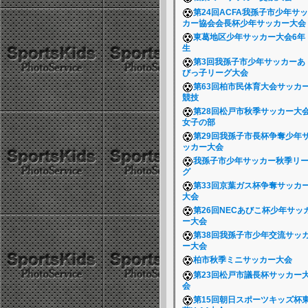
第24回ACFA我孫子市少年サッ
カー協会会長杯少年サッカー大
東葛地区少年サッカー大会6年
生
第3回我孫子市少年サッカーあ
びっ子リーグ大会
第63回柏市民体育大会サッカ
競技
第28回松戸市秋季サッカー大
女子の部
第29回我孫子市長杯争奪少年
ッカー大会
我孫子市少年サッカー秋季リ
グ
第33回京葉ガス杯争奪サッカ
大会
第26回NECあびこ杯少年サッ
ー大会
第38回我孫子市少年交流サッ
ー大会
柏市秋季ミニサッカー大会
第23回松戸市議長杯サッカー
会
第15回朝日スポーツキッズ杯