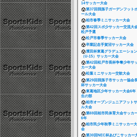
14サッカー大会
第37回我孫子ガーデンフット
ール大会
柏市春季ミニサッカー大会
第42回スポ少サッカー交流大
松戸予選
松戸市春季サッカー大会
卒業記念手賀沼サッカー大会
濱田杯東葛グラデュエーショ
（U-15）サッカー大会
第42回松戸市長杯争奪少年サ
カー大会
松葉ミニサッカー交歓大会
第29回我孫子市サッカー協会
杯サッカー大会
東葛地区少年サッカー大会6年
生の部
柏市オープンジュニアフット
ル大会
第69回柏市民体育大会サッカ
6年
柏市民少年秋季ミニサッカー
会
第30回NEC杯あびこサッカー