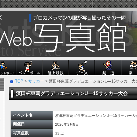
TOP
>
サッカー
> 濱田杯東葛グラデュエーションU―15サッカー
濱田杯東葛グラデュエーションU―15サッカー大会
ン
イベント名
濱田杯東葛グラデュエーションU―15サッカー
大
開催日
2026年3月8日
写真点数
33 点