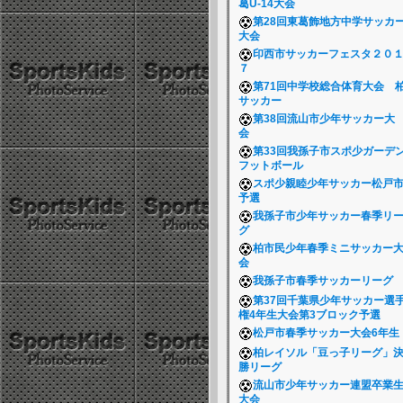
葛U-14大会
第28回東葛飾地方中学サッカ
大会
印西市サッカーフェスタ２０
７
第71回中学校総合体育大会 
サッカー
第38回流山市少年サッカー大
会
第33回我孫子市スポ少ガーデ
フットボール
スポ少親睦少年サッカー松戸
予選
我孫子市少年サッカー春季リ
グ
柏市民少年春季ミニサッカー
会
我孫子市春季サッカーリーグ
第37回千葉県少年サッカー選
権4年生大会第3ブロック予選
松戸市春季サッカー大会6年
柏レイソル「豆っ子リーグ」
勝リーグ
流山市少年サッカー連盟卒業
大会