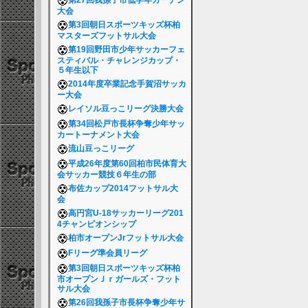
第27回我孫子市低学年ガーデン
大会
第3回朝日スポーツキッズ杯柏
マスターズフットサル大会
第19回野田市少年サッカーフェ
スティバル・チャレンジカップ・
５年生以下
2014年度卒業記念手賀沼サッカ
ー大会
レイソル豆っこリーグ決勝大会
第34回松戸市長杯争奪少年サッ
カートーナメント大会
流山豆っこリーグ
平成26年度第60回柏市民体育大
会サッカー競技６年生の部
布佐カップ2014フットサル大
会
高円宮U-18サッカーリーグ201
4チャンピオンシップ
柏市オープンJrフットサル大会
Fリーグ準会員リーグ
第3回朝日スポーツキッズ杯柏
市オープンＪｒガールズ・フット
サル大会
第26回我孫子市長杯争奪少年サ