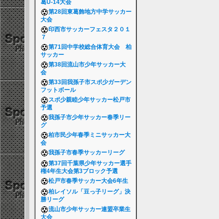
葛U-14大会
第28回東葛飾地方中学サッカー
大会
印西市サッカーフェスタ２０１
７
第71回中学校総合体育大会 柏
サッカー
第38回流山市少年サッカー大
会
第33回我孫子市スポ少ガーデン
フットボール
スポ少親睦少年サッカー松戸市
予選
我孫子市少年サッカー春季リー
グ
柏市民少年春季ミニサッカー大
会
我孫子市春季サッカーリーグ
第37回千葉県少年サッカー選手
権4年生大会第3ブロック予選
松戸市春季サッカー大会6年生
柏レイソル「豆っ子リーグ」決
勝リーグ
流山市少年サッカー連盟卒業生
大会