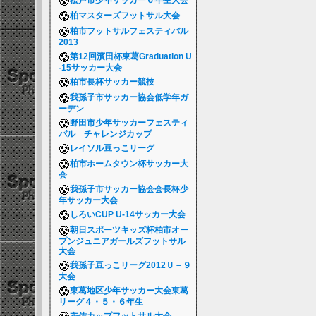
松戸市少年サッカー６年生大会
柏マスターズフットサル大会
柏市フットサルフェスティバル
2013
第12回濱田杯東葛Graduation U
-15サッカー大会
柏市長杯サッカー競技
我孫子市サッカー協会低学年ガ
ーデン
野田市少年サッカーフェスティ
バル チャレンジカップ
レイソル豆っこリーグ
柏市ホームタウン杯サッカー大
会
我孫子市サッカー協会会長杯少
年サッカー大会
しろいCUP U-14サッカー大会
朝日スポーツキッズ杯柏市オー
プンジュニアガールズフットサル
大会
我孫子豆っこリーグ2012Ｕ－９
大会
東葛地区少年サッカー大会東葛
リーグ４・５・６年生