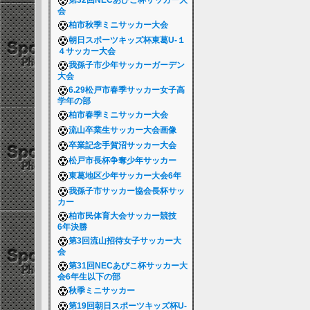
第32回NECあびこ杯サッカー大
会
柏市秋季ミニサッカー大会
朝日スポーツキッズ杯東葛U-１
４サッカー大会
我孫子市少年サッカーガーデン
大会
6.29松戸市春季サッカー女子高
学年の部
柏市春季ミニサッカー大会
流山卒業生サッカー大会画像
卒業記念手賀沼サッカー大会
松戸市長杯争奪少年サッカー
東葛地区少年サッカー大会6年
我孫子市サッカー協会長杯サッ
カー
柏市民体育大会サッカー競技
6年決勝
第3回流山招待女子サッカー大
会
第31回NECあびこ杯サッカー大
会6年生以下の部
秋季ミニサッカー
第19回朝日スポーツキッズ杯U-