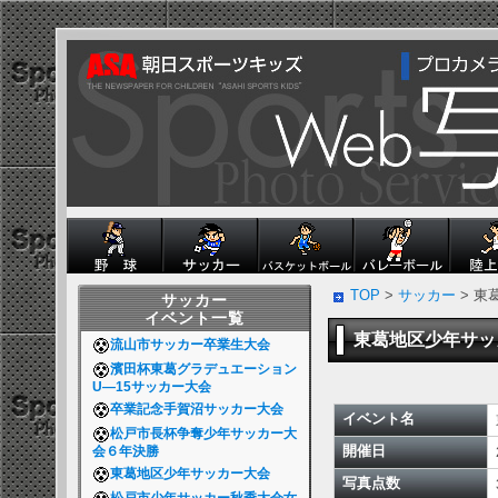
TOP
>
サッカー
> 
サッカー
イベント一覧
東葛地区少年サ
流山市サッカー卒業生大会
濱田杯東葛グラデュエーション
U―15サッカー大会
卒業記念手賀沼サッカー大会
イベント名
松戸市長杯争奪少年サッカー大
開催日
会６年決勝
東葛地区少年サッカー大会
写真点数