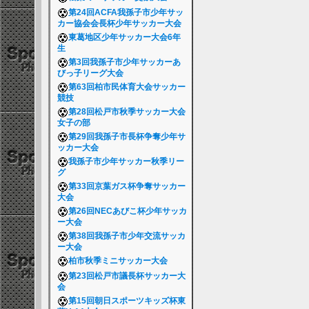
第24回ACFA我孫子市少年サッ
カー協会会長杯少年サッカー大会
東葛地区少年サッカー大会6年
生
第3回我孫子市少年サッカーあ
びっ子リーグ大会
第63回柏市民体育大会サッカー
競技
第28回松戸市秋季サッカー大会
女子の部
第29回我孫子市長杯争奪少年サ
ッカー大会
我孫子市少年サッカー秋季リー
グ
第33回京葉ガス杯争奪サッカー
大会
第26回NECあびこ杯少年サッカ
ー大会
第38回我孫子市少年交流サッカ
ー大会
柏市秋季ミニサッカー大会
第23回松戸市議長杯サッカー大
会
第15回朝日スポーツキッズ杯東