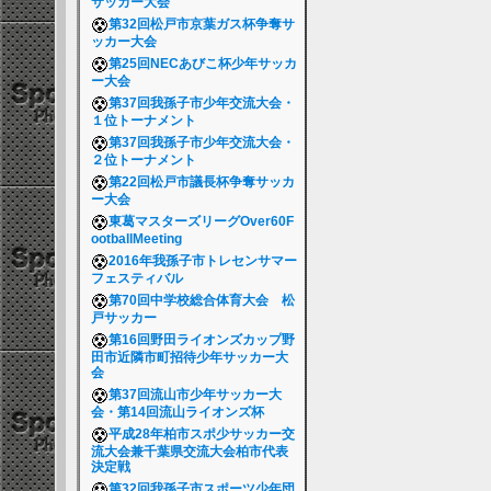
サッカー大会
第32回松戸市京葉ガス杯争奪サ
ッカー大会
第25回NECあびこ杯少年サッカ
ー大会
第37回我孫子市少年交流大会・
１位トーナメント
第37回我孫子市少年交流大会・
２位トーナメント
第22回松戸市議長杯争奪サッカ
ー大会
東葛マスターズリーグOver60F
ootballMeeting
2016年我孫子市トレセンサマー
フェスティバル
第70回中学校総合体育大会 松
戸サッカー
第16回野田ライオンズカップ野
田市近隣市町招待少年サッカー大
会
第37回流山市少年サッカー大
会・第14回流山ライオンズ杯
平成28年柏市スポ少サッカー交
流大会兼千葉県交流大会柏市代表
決定戦
第32回我孫子市スポーツ少年団