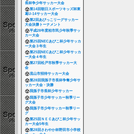
長杯争少年サッカー大会
第14回朝日スポーツキッズ杯東
葛U-14サッカー大会
第2回あびっこリーグサッカー
大会決勝トーナメント
平成28年度柏市民少年秋季サッ
カー大会
第25回NECあびこ杯少年サッカ
ー大会３年生
第25回NECあびこ杯少年サッカ
ー大会４年生
第27回松戸市秋季サッカー大
会
流山市招待サッカー大会
第28回我孫子市長杯争奪少年サ
ッカー大会・決勝
我孫子市長杯少年サッカー
我孫子市少年サッカー秋季リー
グ大会
我孫子市少年サッカー秋季リー
グ
第25回ＮＥＣあびこ杯少年サッ
カー大会5年生
第28回さわやか杯野田市小学校