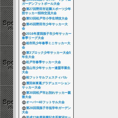
ガーデンフットボール大会
第27回野田市近隣スポーツ少年
団サッカー招待交流大会
第53回松戸市小学生球技大会
第45回野田市少年サッカー大
会
2016年度我孫子市少年サッカー
春季リーグ大会
柏市民少年春季ミニサッカー大
会
第3ブロック少年サッカー大会5
年生大会
松戸市春季サッカー大会
流山市少年サッカー連盟卒業生
大会
柏フットサルフェスティバル
濱田杯東葛グラデュエーション
サッカー大会
第30回松戸市お別れサッカー親
善大会
オーバー40フットサル大会
第28回我孫子市低学年ガーデン
大会
平成27年度卒業記念手賀沼サッ