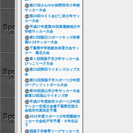
第27回さわやか杯野田市小学校
サッカー大会
第24回ＮＥＣあびこ杯少年サッ
カー大会
平成27年度第26回東葛飾地方中
学校サッカー大会
第13回朝日スポーツキッズ杯東
葛U-14サッカー大会
千葉県中学校総合体育大会サッ
カー 葛北大会
第１回我孫子市少年サッカーあ
びっこリーグ大会
第15回野田ライオンズカップ大
会
第31回我孫子市スポーツ少年団
ガーデンフットボール大会
第36回流山市少年サッカー大会
兼第13回流山ライオンズ杯
平成27年度柏市スポーツ少年団
サッカー交流大会兼千葉県交流大
会柏市代表決定予選
2015年度スポーツ少年団親睦サ
ッカー大会松戸市予選・６年生以
下
我孫子市春季リーグサッカー大