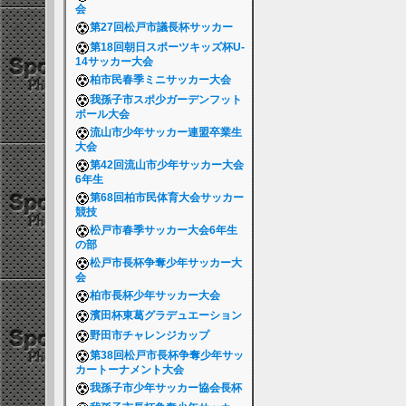
会
第27回松戸市議長杯サッカー
第18回朝日スポーツキッズ杯U-
14サッカー大会
柏市民春季ミニサッカー大会
我孫子市スポ少ガーデンフット
ボール大会
流山市少年サッカー連盟卒業生
大会
第42回流山市少年サッカー大会
6年生
第68回柏市民体育大会サッカー
競技
松戸市春季サッカー大会6年生
の部
松戸市長杯争奪少年サッカー大
会
柏市長杯少年サッカー大会
濱田杯東葛グラデュエーション
野田市チャレンジカップ
第38回松戸市長杯争奪少年サッ
カートーナメント大会
我孫子市少年サッカー協会長杯