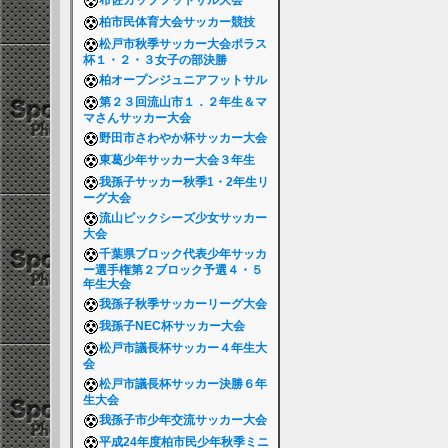
布佐カップフットサル大会
柏市民体育大会サッカー競技
松戸市秋季サッカー大会ポラス
杯１・２・３女子の部決勝
柏オープンジュニアフットサル
第２３回流山市１．２年生＆マ
マさんサッカー大会
野田市さわやか杯サッカー大会
東葛少年サッカー大会３年生
我孫子サッカー秋季1・2年生リ
ーグ大会
流山ピックシーズ少女サッカー
大会
千葉県ブロック代表少年サッカ
ー選手権第２ブロック予選４・５
年生大会
我孫子秋季サッカーリーグ大会
我孫子NEC杯サッカー大会
松戸市議長杯サッカー４年生大
会
松戸市議長杯サッカー決勝６年
生大会
我孫子市少年交流サッカー大会
平成24年度柏市民少年秋季ミニ