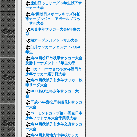
流山豆っこリーグ３年生以下サ
ッカー大会
第2回朝日スポーツキッズ杯柏
市オープンジュニアガールズフッ
トサル大会
東葛少年サッカー大会6年生の
部
柏オープンJrフットサル大会
白井サッカーフェスティバル4
年生
第24回松戸市秋季サッカー大会
決勝トーナメント・3年生の部
コカ・コーラさわやか杯野田市
少年サッカー選手権大会
第29回我孫子市少年サッカー秋
季リーグ大会
NECあびこ杯少年サッカー大
会
平成25年度松戸市議長杯サッカ
ー大会
バーモントカップ第23回全日本
少年フットサル大会千葉県大会
第34回我孫子市少年交流サッカ
ー大会
第24回東葛地方中学校サッカー