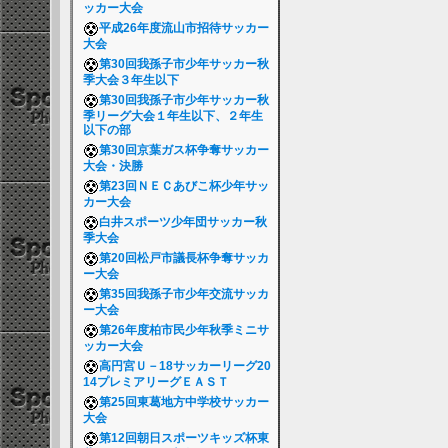
ッカー大会
平成26年度流山市招待サッカー
大会
第30回我孫子市少年サッカー秋
季大会３年生以下
第30回我孫子市少年サッカー秋
季リーグ大会１年生以下、２年生
以下の部
第30回京葉ガス杯争奪サッカー
大会・決勝
第23回ＮＥＣあびこ杯少年サッ
カー大会
白井スポーツ少年団サッカー秋
季大会
第20回松戸市議長杯争奪サッカ
ー大会
第35回我孫子市少年交流サッカ
ー大会
第26年度柏市民少年秋季ミニサ
ッカー大会
高円宮Ｕ－18サッカーリーグ20
14プレミアリーグＥＡＳＴ
第25回東葛地方中学校サッカー
大会
第12回朝日スポーツキッズ杯東