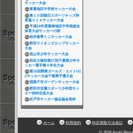
サッカー大会
東葛地区中学校サッカー大会
第１０回朝日スポーツキッズ杯
東葛Ｕ１４サッカー大会
平成24年度葛南地区中学校総合
体育大会サッカーの部
柏市春季ミニサッカー大会
野田ライオンズカップサッカー
大会
流山市少年サッカー大会
四谷大塚杯第27回千葉県少年サ
ッカー選手権４年生大会
第10回関東ガールズ・エイトU1
2サッカー大会千葉県予選大会
我孫子市ガーデンサッカー大会
野田市近隣スポーツ少年団サッ
カー招待交流大会
松戸市サッカー協会協会長杯
ホーム
利用規約
特定商取引法表記
© 2026 Asahi Resu