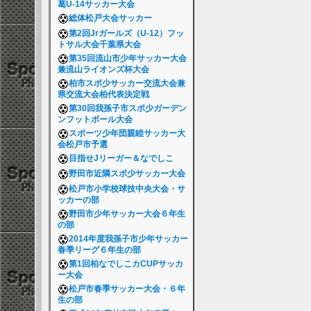
葛U-14サッカー大会
総体松戸大会サッカー
第2回Jrガールズ（U-12）フッ
トサル大会千葉県大会
第35回流山市少年サッカー大会
兼流山ライオンズ杯大会
柏市スポ少サッカー交流大会兼
県交流大会柏代表決定戦
第30回我孫子市スポ少ガーデン
ンフットボール大会
スポーツ少年団親睦サッカー大
会松戸市予選
目指せJリーガー＆なでしこ
野田市近隣スポ少サッカー大会
松戸市小学校球技中央大会・サ
ッカーの部
野田市少年サッカー大会６年生
の部
2014年度我孫子市少年サッカー
春季リーグ６年生の部
第1回柏なでしこカCUPサッカ
ー大会
松戸市春季サッカー大会・６年
生の部