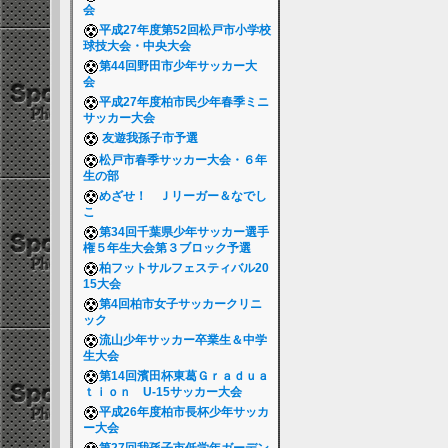
会
平成27年度第52回松戸市小学校
球技大会・中央大会
第44回野田市少年サッカー大
会
平成27年度柏市民少年春季ミニ
サッカー大会
友遊我孫子市予選
松戸市春季サッカー大会・６年
生の部
めざせ！ Ｊリーガー＆なでし
こ
第34回千葉県少年サッカー選手
権５年生大会第３ブロック予選
柏フットサルフェスティバル20
15大会
第4回柏市女子サッカークリニ
ック
流山少年サッカー卒業生＆中学
生大会
第14回濱田杯東葛Ｇｒａｄｕａ
ｔｉｏｎ U-15サッカー大会
平成26年度柏市長杯少年サッカ
ー大会