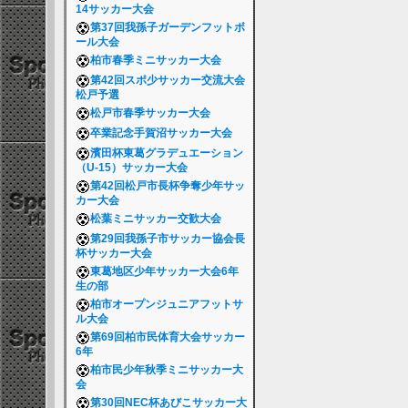
14サッカー大会
第37回我孫子ガーデンフットボ
ール大会
柏市春季ミニサッカー大会
第42回スポ少サッカー交流大会
松戸予選
松戸市春季サッカー大会
卒業記念手賀沼サッカー大会
濱田杯東葛グラデュエーション
（U-15）サッカー大会
第42回松戸市長杯争奪少年サッ
カー大会
松葉ミニサッカー交歓大会
第29回我孫子市サッカー協会長
杯サッカー大会
東葛地区少年サッカー大会6年
生の部
柏市オープンジュニアフットサ
ル大会
第69回柏市民体育大会サッカー
6年
柏市民少年秋季ミニサッカー大
会
第30回NEC杯あびこサッカー大