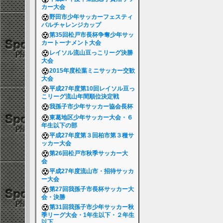
カー大会
野田市少年サッカーフェスティ
バルチャレンジカップ
第35回松戸市長杯争奪少年サッ
カートーナメント大会
レイソル流山豆っこリーグ決勝
大会
2015年度松葉ミニサッカー交歓
大会
平成27年度第10回レイソル豆っ
こリーグ流山年間順位決定戦
我孫子市少年サッカー協会長杯
東葛地区少年サッカー大会・６
年生以下の部
平成27年度第３回柏市第３種サ
ッカー大会
第26回松戸市秋季サッカー大
会
平成27年度流山市・招待サッカ
ー大会
第27回我孫子市長杯サッカー大
会・決勝
第31回我孫子市少年サッカー秋
季リーグ大会・1年生以下・２年生
以下