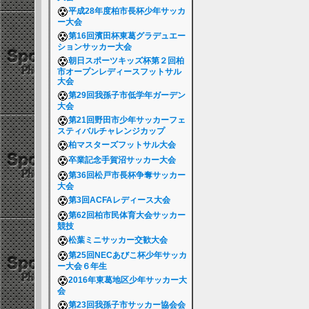
平成28年度柏市長杯少年サッカ
ー大会
第16回濱田杯東葛グラデュエー
ションサッカー大会
朝日スポーツキッズ杯第２回柏
市オープンレディースフットサル
大会
第29回我孫子市低学年ガーデン
大会
第21回野田市少年サッカーフェ
スティバルチャレンジカップ
柏マスターズフットサル大会
卒業記念手賀沼サッカー大会
第36回松戸市長杯争奪サッカー
大会
第3回ACFAレディース大会
第62回柏市民体育大会サッカー
競技
松葉ミニサッカー交歓大会
第25回NECあびこ杯少年サッカ
ー大会６年生
2016年東葛地区少年サッカー大
会
第23回我孫子市サッカー協会会