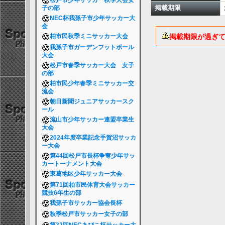
松戸市少年サッカー秋季大会女
掲載期限
子の部
NEC杯我孫子市少年サッカー大
会
掲載期限が過ぎ
柏市民秋季ミニサッカー大会
我孫子市ガーデンフットボール
大会
松戸市春季サッカー大会 女子
の部
柏市民少年春季ミニサッカー交
流会
朝日新聞ジュニアサッカースク
ール
流山市少年サッカー連盟卒業生
大会
2024年度卒業記念手賀沼サッカ
ー大会
第44回松戸市長杯争奪少年サッ
カートーナメント大会
東葛地区少年サッカー大会
第71回柏市民体育大会サッカー
競技6年生の部
我孫子市サッカー協会長杯
秋季松戸市サッカー女子の部