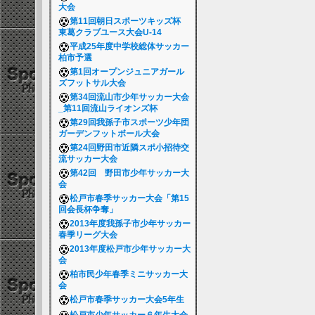
大会
第11回朝日スポーツキッズ杯
東葛クラブユース大会U-14
平成25年度中学校総体サッカー
柏市予選
第1回オープンジュニアガール
ズフットサル大会
第34回流山市少年サッカー大会
_第11回流山ライオンズ杯
第29回我孫子市スポーツ少年団
ガーデンフットボール大会
第24回野田市近隣スポ小招待交
流サッカー大会
第42回 野田市少年サッカー大
会
松戸市春季サッカー大会「第15
回会長杯争奪」
2013年度我孫子市少年サッカー
春季リーグ大会
2013年度松戸市少年サッカー大
会
柏市民少年春季ミニサッカー大
会
松戸市春季サッカー大会5年生