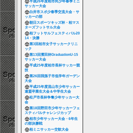
平成26年度柏市民少年春季ミニ
サッカー大会
白井市スポ少春季交流大会・サ
ッカーの部
朝日スポーツキッズ杯・柏マス
ターズフットサル大会
柏フットサルフェスティバル20
14・決勝
第3回柏市女子サッカークリニ
ック
第13回濱田杯GraduationU-15
サッカー大会
平成25年度柏市長杯サッカー競
技
第26回我孫子市低学年ガーデン
大会
平成25年度流山市少年サッカー
連盟卒業生大会＆中学生大会
松戸市長杯争奪少年サッカー大
会
第18回野田市少年サッカーフェ
スティバルチャレンジカップ
柏市少年サッカー大会・6年生
の部決勝戦
柏ミニサッカー交歓大会