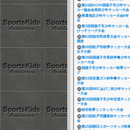
第24回ACFA我孫子市少年サッ
カー協会会長杯少年サッカー大
東葛地区少年サッカー大会6年
生
第3回我孫子市少年サッカーあ
びっ子リーグ大会
第63回柏市民体育大会サッカ
競技
第28回松戸市秋季サッカー大
女子の部
第29回我孫子市長杯争奪少年
ッカー大会
我孫子市少年サッカー秋季リ
グ
第33回京葉ガス杯争奪サッカ
大会
第26回NECあびこ杯少年サッ
ー大会
第38回我孫子市少年交流サッ
ー大会
柏市秋季ミニサッカー大会
第23回松戸市議長杯サッカー
会
第15回朝日スポーツキッズ杯