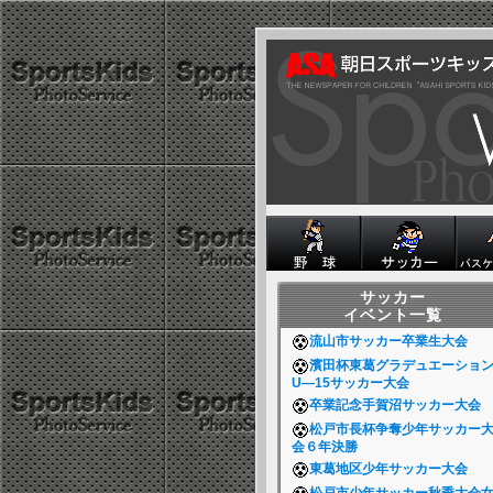
サッカー
イベント一覧
流山市サッカー卒業生大会
濱田杯東葛グラデュエーショ
U―15サッカー大会
卒業記念手賀沼サッカー大会
松戸市長杯争奪少年サッカー
会６年決勝
東葛地区少年サッカー大会