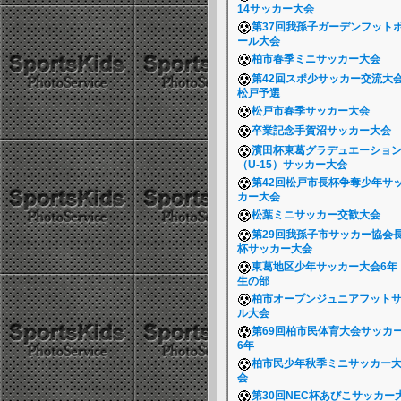
14サッカー大会
第37回我孫子ガーデンフット
ール大会
柏市春季ミニサッカー大会
第42回スポ少サッカー交流大
松戸予選
松戸市春季サッカー大会
卒業記念手賀沼サッカー大会
濱田杯東葛グラデュエーショ
（U-15）サッカー大会
第42回松戸市長杯争奪少年サ
カー大会
松葉ミニサッカー交歓大会
第29回我孫子市サッカー協会
杯サッカー大会
東葛地区少年サッカー大会6年
生の部
柏市オープンジュニアフット
ル大会
第69回柏市民体育大会サッカ
6年
柏市民少年秋季ミニサッカー
会
第30回NEC杯あびこサッカー