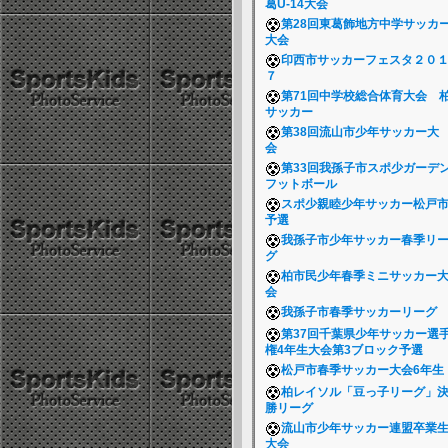
葛U-14大会
第28回東葛飾地方中学サッカ
大会
印西市サッカーフェスタ２０
７
第71回中学校総合体育大会 
サッカー
第38回流山市少年サッカー大
会
第33回我孫子市スポ少ガーデ
フットボール
スポ少親睦少年サッカー松戸
予選
我孫子市少年サッカー春季リ
グ
柏市民少年春季ミニサッカー
会
我孫子市春季サッカーリーグ
第37回千葉県少年サッカー選
権4年生大会第3ブロック予選
松戸市春季サッカー大会6年
柏レイソル「豆っ子リーグ」
勝リーグ
流山市少年サッカー連盟卒業
大会