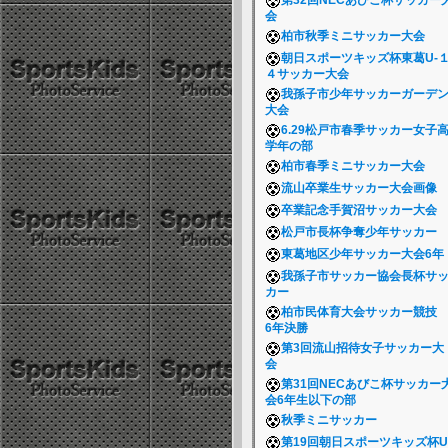
第32回NECあびこ杯サッカー
会
柏市秋季ミニサッカー大会
朝日スポーツキッズ杯東葛U-
４サッカー大会
我孫子市少年サッカーガーデ
大会
6.29松戸市春季サッカー女子
学年の部
柏市春季ミニサッカー大会
流山卒業生サッカー大会画像
卒業記念手賀沼サッカー大会
松戸市長杯争奪少年サッカー
東葛地区少年サッカー大会6
我孫子市サッカー協会長杯サ
カー
柏市民体育大会サッカー競
6年決勝
第3回流山招待女子サッカー大
会
第31回NECあびこ杯サッカー
会6年生以下の部
秋季ミニサッカー
第19回朝日スポーツキッズ杯U