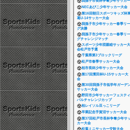
我孫子市長杯争奪少年サッカ
NECあびこ少年サッカー大会
第16回朝日スポーツキッズ杯
葛U-14サッカー大会
我孫子市少年サッカー春季リ
グ決勝
我孫子市少年サッカー春季リ
グチャレンジマッチ
スポーツ少年団親睦サッカー
会松戸市予選
千葉県第3ブロックリーグ
松戸市春季サッカー大会
柏市長杯少年サッカー大会
第17回濱田杯U-15サッカー大
会
第30回我孫子市低学年ガーデ
サッカー大会
野田市少年サッカーフェステ
バルチャレンジカップ
柏レイソル豆っこリーグ
卒業記念手賀沼サッカー大会
第37回松戸市長杯争奪少年サ
カー大会
松葉ミニサッカー交歓大会