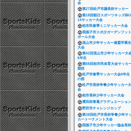
会
第27回松戸市議長杯サッカー
第18回朝日スポーツキッズ杯U
14サッカー大会
柏市民春季ミニサッカー大会
我孫子市スポ少ガーデンフッ
ボール大会
流山市少年サッカー連盟卒業
大会
第42回流山市少年サッカー大
6年生
第68回柏市民体育大会サッカ
競技
松戸市春季サッカー大会6年生
の部
松戸市長杯争奪少年サッカー
会
柏市長杯少年サッカー大会
濱田杯東葛グラデュエーショ
野田市チャレンジカップ
第38回松戸市長杯争奪少年サ
カートーナメント大会
我孫子市少年サッカー協会長