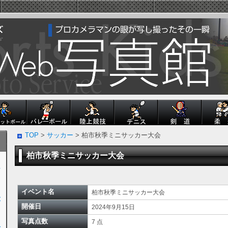
TOP
>
サッカー
> 柏市秋季ミニサッカー大会
柏市秋季ミニサッカー大会
ン
イベント名
柏市秋季ミニサッカー大会
大
開催日
2024年9月15日
写真点数
7 点