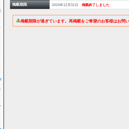
女
掲載期限
2024年12月31日
掲載終了しました
大
掲載期限が過ぎています。再掲載をご希望のお客様はお問
ル
子
交
ク
生
カ
ッ
ー