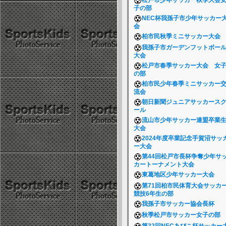
松戸市少年サッカー秋季大会
子の部
NEC杯我孫子市少年サッカー
会
柏市民秋季ミニサッカー大会
我孫子市ガーデンフットボー
大会
松戸市春季サッカー大会 女
の部
柏市民少年春季ミニサッカー
流会
朝日新聞ジュニアサッカース
ール
流山市少年サッカー連盟卒業
大会
2024年度卒業記念手賀沼サッ
ー大会
第44回松戸市長杯争奪少年サ
カートーナメント大会
東葛地区少年サッカー大会
第71回柏市民体育大会サッカ
競技6年生の部
我孫子市サッカー協会長杯
秋季松戸市サッカー女子の部