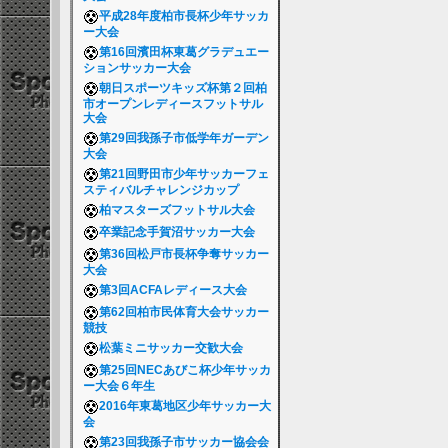
平成28年度柏市長杯少年サッカ
ー大会
第16回濱田杯東葛グラデュエー
ションサッカー大会
朝日スポーツキッズ杯第２回柏
市オープンレディースフットサル
大会
第29回我孫子市低学年ガーデン
大会
第21回野田市少年サッカーフェ
スティバルチャレンジカップ
柏マスターズフットサル大会
卒業記念手賀沼サッカー大会
第36回松戸市長杯争奪サッカー
大会
第3回ACFAレディース大会
第62回柏市民体育大会サッカー
競技
松葉ミニサッカー交歓大会
第25回NECあびこ杯少年サッカ
ー大会６年生
2016年東葛地区少年サッカー大
会
第23回我孫子市サッカー協会会