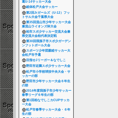
葛U-14サッカー大会
総体松戸大会サッカー
第2回Jrガールズ（U-12）フッ
トサル大会千葉県大会
第35回流山市少年サッカー大会
兼流山ライオンズ杯大会
柏市スポ少サッカー交流大会兼
県交流大会柏代表決定戦
第30回我孫子市スポ少ガーデン
ンフットボール大会
スポーツ少年団親睦サッカー大
会松戸市予選
目指せJリーガー＆なでしこ
野田市近隣スポ少サッカー大会
松戸市小学校球技中央大会・サ
ッカーの部
野田市少年サッカー大会６年生
の部
2014年度我孫子市少年サッカー
春季リーグ６年生の部
第1回柏なでしこカCUPサッカ
ー大会
松戸市春季サッカー大会・６年
生の部