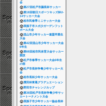
会
第27回松戸市議長杯サッカー
第18回朝日スポーツキッズ杯U-
14サッカー大会
柏市民春季ミニサッカー大会
我孫子市スポ少ガーデンフット
ボール大会
流山市少年サッカー連盟卒業生
大会
第42回流山市少年サッカー大会
6年生
第68回柏市民体育大会サッカー
競技
松戸市春季サッカー大会6年生
の部
松戸市長杯争奪少年サッカー大
会
柏市長杯少年サッカー大会
濱田杯東葛グラデュエーション
野田市チャレンジカップ
第38回松戸市長杯争奪少年サッ
カートーナメント大会
我孫子市少年サッカー協会長杯