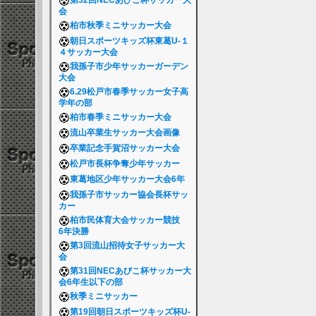
第32回NECあびこ杯サッカー大
会
柏市秋季ミニサッカー大会
朝日スポーツキッズ杯東葛U-１
４サッカー大会
我孫子市少年サッカーガーデン
大会
6.29松戸市春季サッカー女子高
学年の部
柏市春季ミニサッカー大会
流山卒業生サッカー大会画像
卒業記念手賀沼サッカー大会
松戸市長杯争奪少年サッカー
東葛地区少年サッカー大会6年
我孫子市サッカー協会長杯サッ
カー
柏市民体育大会サッカー競技
6年決勝
第3回流山招待女子サッカー大
会
第31回NECあびこ杯サッカー大
会6年生以下の部
秋季ミニサッカー
第19回朝日スポーツキッズ杯U-