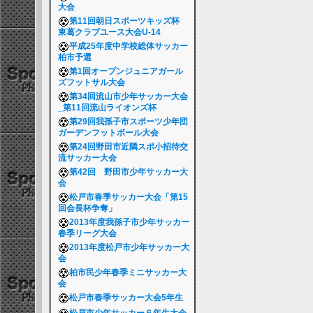
大会
第11回朝日スポーツキッズ杯
東葛クラブユース大会U-14
平成25年度中学校総体サッカー
柏市予選
第1回オープンジュニアガール
ズフットサル大会
第34回流山市少年サッカー大会
_第11回流山ライオンズ杯
第29回我孫子市スポーツ少年団
ガーデンフットボール大会
第24回野田市近隣スポ小招待交
流サッカー大会
第42回 野田市少年サッカー大
会
松戸市春季サッカー大会「第15
回会長杯争奪」
2013年度我孫子市少年サッカー
春季リーグ大会
2013年度松戸市少年サッカー大
会
柏市民少年春季ミニサッカー大
会
松戸市春季サッカー大会5年生