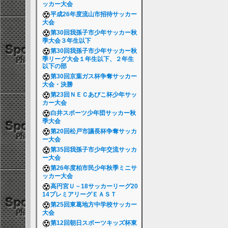
ッカー大会
平成26年度流山市招待サッカー
大会
第30回我孫子市少年サッカー秋
季大会３年生以下
第30回我孫子市少年サッカー秋
季リーグ大会１年生以下、２年生
以下の部
第30回京葉ガス杯争奪サッカー
大会・決勝
第23回ＮＥＣあびこ杯少年サッ
カー大会
白井スポーツ少年団サッカー秋
季大会
第20回松戸市議長杯争奪サッカ
ー大会
第35回我孫子市少年交流サッカ
ー大会
第26年度柏市民少年秋季ミニサ
ッカー大会
高円宮Ｕ－18サッカーリーグ20
14プレミアリーグＥＡＳＴ
第25回東葛地方中学校サッカー
大会
第12回朝日スポーツキッズ杯東