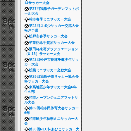
14サッカー大会
第37回我孫子ガーデンフットボ
ール大会
柏市春季ミニサッカー大会
第42回スポ少サッカー交流大会
松戸予選
松戸市春季サッカー大会
卒業記念手賀沼サッカー大会
濱田杯東葛グラデュエーション
（U-15）サッカー大会
第42回松戸市長杯争奪少年サッ
カー大会
松葉ミニサッカー交歓大会
第29回我孫子市サッカー協会長
杯サッカー大会
東葛地区少年サッカー大会6年
生の部
柏市オープンジュニアフットサ
ル大会
第69回柏市民体育大会サッカー
6年
柏市民少年秋季ミニサッカー大
会
第30回NEC杯あびこサッカー大