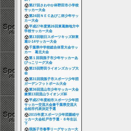
第27回さわやか杯野田市小学校
サッカー大会
第24回ＮＥＣあびこ杯少年サッ
カー大会
平成27年度第26回東葛飾地方中
学校サッカー大会
第13回朝日スポーツキッズ杯東
葛U-14サッカー大会
千葉県中学校総合体育大会サッ
カー 葛北大会
第１回我孫子市少年サッカーあ
びっこリーグ大会
第15回野田ライオンズカップ大
会
第31回我孫子市スポーツ少年団
ガーデンフットボール大会
第36回流山市少年サッカー大会
兼第13回流山ライオンズ杯
平成27年度柏市スポーツ少年団
サッカー交流大会兼千葉県交流大
会柏市代表決定予選
2015年度スポーツ少年団親睦サ
ッカー大会松戸市予選・６年生以
下
我孫子市春季リーグサッカー大