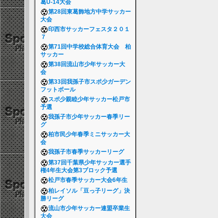
葛U-14大会
第28回東葛飾地方中学サッカー
大会
印西市サッカーフェスタ２０１
７
第71回中学校総合体育大会 柏
サッカー
第38回流山市少年サッカー大
会
第33回我孫子市スポ少ガーデン
フットボール
スポ少親睦少年サッカー松戸市
予選
我孫子市少年サッカー春季リー
グ
柏市民少年春季ミニサッカー大
会
我孫子市春季サッカーリーグ
第37回千葉県少年サッカー選手
権4年生大会第3ブロック予選
松戸市春季サッカー大会6年生
柏レイソル「豆っ子リーグ」決
勝リーグ
流山市少年サッカー連盟卒業生
大会