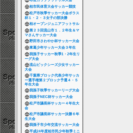
布佐カップフットサル大会
柏市民体育大会サッカー競技
松戸市秋季サッカー大会ポラス
杯１・２・３女子の部決勝
柏オープンジュニアフットサル
第２３回流山市１．２年生＆マ
マさんサッカー大会
野田市さわやか杯サッカー大会
東葛少年サッカー大会３年生
我孫子サッカー秋季1・2年生リ
ーグ大会
流山ピックシーズ少女サッカー
大会
千葉県ブロック代表少年サッカ
ー選手権第２ブロック予選４・５
年生大会
我孫子秋季サッカーリーグ大会
我孫子NEC杯サッカー大会
松戸市議長杯サッカー４年生大
会
松戸市議長杯サッカー決勝６年
生大会
我孫子市少年交流サッカー大会
平成24年度柏市民少年秋季ミニ