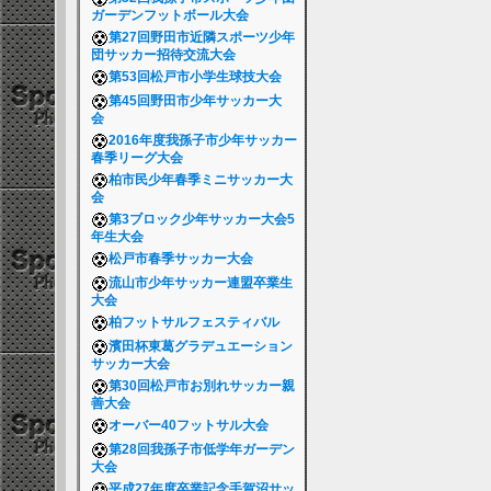
ガーデンフットボール大会
第27回野田市近隣スポーツ少年
団サッカー招待交流大会
第53回松戸市小学生球技大会
第45回野田市少年サッカー大
会
2016年度我孫子市少年サッカー
春季リーグ大会
柏市民少年春季ミニサッカー大
会
第3ブロック少年サッカー大会5
年生大会
松戸市春季サッカー大会
流山市少年サッカー連盟卒業生
大会
柏フットサルフェスティバル
濱田杯東葛グラデュエーション
サッカー大会
第30回松戸市お別れサッカー親
善大会
オーバー40フットサル大会
第28回我孫子市低学年ガーデン
大会
平成27年度卒業記念手賀沼サッ