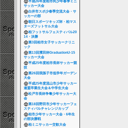
平成26年度柏市民少年春季ミニ
サッカー大会
白井市スポ少春季交流大会・サ
ッカーの部
朝日スポーツキッズ杯・柏マス
ターズフットサル大会
柏フットサルフェスティバル20
14・決勝
第3回柏市女子サッカークリニ
ック
第13回濱田杯GraduationU-15
サッカー大会
平成25年度柏市長杯サッカー競
技
第26回我孫子市低学年ガーデン
大会
平成25年度流山市少年サッカー
連盟卒業生大会＆中学生大会
松戸市長杯争奪少年サッカー大
会
第18回野田市少年サッカーフェ
スティバルチャレンジカップ
柏市少年サッカー大会・6年生
の部決勝戦
柏ミニサッカー交歓大会