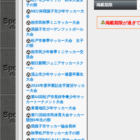
松戸市少年サッカー秋季大会女
掲載期限
子の部
NEC杯我孫子市少年サッカー大
会
掲載期限が過ぎ
柏市民秋季ミニサッカー大会
我孫子市ガーデンフットボール
大会
松戸市春季サッカー大会 女子
の部
柏市民少年春季ミニサッカー交
流会
朝日新聞ジュニアサッカースク
ール
流山市少年サッカー連盟卒業生
大会
2024年度卒業記念手賀沼サッカ
ー大会
第44回松戸市長杯争奪少年サッ
カートーナメント大会
東葛地区少年サッカー大会
第71回柏市民体育大会サッカー
競技6年生の部
我孫子市サッカー協会長杯
秋季松戸市サッカー女子の部