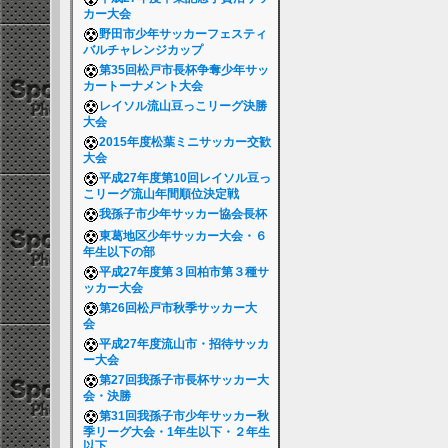
カー大会
野田市少年サッカーフェスティ
バルチャレンジカップ
第35回松戸市長杯争奪少年サッ
カートーナメント大会
レイソル流山豆っこリーグ決勝
大会
2015年度松葉ミニサッカー交歓
大会
平成27年度第10回レイソル豆っ
こリーグ流山年間順位決定戦
我孫子市少年サッカー協会長杯
東葛地区少年サッカー大会・６
年生以下の部
平成27年度第３回柏市第３種サ
ッカー大会
第26回松戸市秋季サッカー大
会
平成27年度流山市・招待サッカ
ー大会
第27回我孫子市長杯サッカー大
会・決勝
第31回我孫子市少年サッカー秋
季リーグ大会・1年生以下・２年生
以下