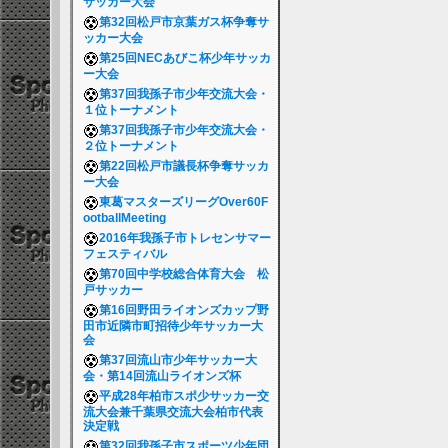
サッカー大会
第32回松戸市京葉ガス杯争奪サ
ッカー大会
第25回NECあびこ杯少年サッカ
ー大会
第37回我孫子市少年交流大会・
１位トーナメント
第37回我孫子市少年交流大会・
２位トーナメント
第22回松戸市議長杯争奪サッカ
ー大会
東葛マスターズリーグOver60F
ootballMeeting
2016年我孫子市トレセンサマー
フェスティバル
第70回中学校総合体育大会 松
戸サッカー
第16回野田ライオンズカップ野
田市近隣市町招待少年サッカー大
会
第37回流山市少年サッカー大
会・第14回流山ライオンズ杯
平成28年柏市スポ少サッカー交
流大会兼千葉県交流大会柏市代表
決定戦
第32回我孫子市スポーツ少年団