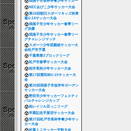
我孫子市長杯争奪少年サッカー
NECあびこ少年サッカー大会
第16回朝日スポーツキッズ杯東
葛U-14サッカー大会
我孫子市少年サッカー春季リー
グ決勝
我孫子市少年サッカー春季リー
グチャレンジマッチ
スポーツ少年団親睦サッカー大
会松戸市予選
千葉県第3ブロックリーグ
松戸市春季サッカー大会
柏市長杯少年サッカー大会
第17回濱田杯U-15サッカー大
会
第30回我孫子市低学年ガーデン
サッカー大会
野田市少年サッカーフェスティ
バルチャレンジカップ
柏レイソル豆っこリーグ
卒業記念手賀沼サッカー大会
第37回松戸市長杯争奪少年サッ
カー大会
松葉ミニサッカー交歓大会