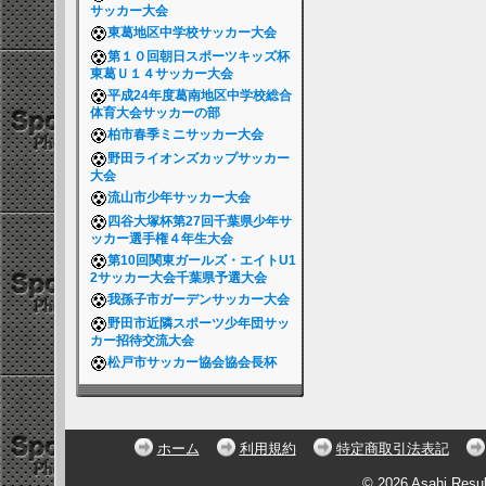
サッカー大会
東葛地区中学校サッカー大会
第１０回朝日スポーツキッズ杯
東葛Ｕ１４サッカー大会
平成24年度葛南地区中学校総合
体育大会サッカーの部
柏市春季ミニサッカー大会
野田ライオンズカップサッカー
大会
流山市少年サッカー大会
四谷大塚杯第27回千葉県少年サ
ッカー選手権４年生大会
第10回関東ガールズ・エイトU1
2サッカー大会千葉県予選大会
我孫子市ガーデンサッカー大会
野田市近隣スポーツ少年団サッ
カー招待交流大会
松戸市サッカー協会協会長杯
ホーム
利用規約
特定商取引法表記
© 2026 Asahi Resu