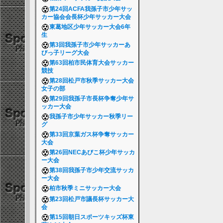
第24回ACFA我孫子市少年サッ
カー協会会長杯少年サッカー大会
東葛地区少年サッカー大会6年
生
第3回我孫子市少年サッカーあ
びっ子リーグ大会
第63回柏市民体育大会サッカー
競技
第28回松戸市秋季サッカー大会
女子の部
第29回我孫子市長杯争奪少年サ
ッカー大会
我孫子市少年サッカー秋季リー
グ
第33回京葉ガス杯争奪サッカー
大会
第26回NECあびこ杯少年サッカ
ー大会
第38回我孫子市少年交流サッカ
ー大会
柏市秋季ミニサッカー大会
第23回松戸市議長杯サッカー大
会
第15回朝日スポーツキッズ杯東