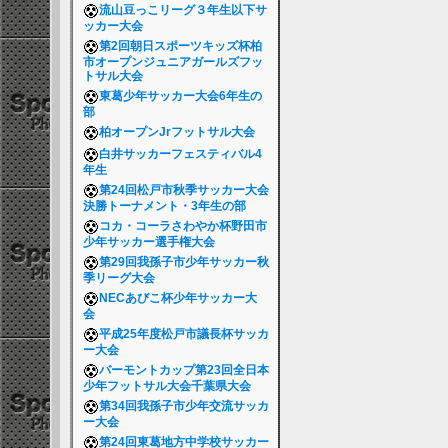
流山豆っこリーグ３年生以下サ
ッカー大会
第2回朝日スポーツキッズ杯柏
市オープンジュニアガールズフッ
トサル大会
東葛少年サッカー大会6年生の
部
柏オープンJrフットサル大会
白井サッカーフェスティバル4
年生
第24回松戸市秋季サッカー大会
決勝トーナメント・3年生の部
コカ・コーラさわやか杯野田市
少年サッカー選手権大会
第29回我孫子市少年サッカー秋
季リーグ大会
NECあびこ杯少年サッカー大
会
平成25年度松戸市議長杯サッカ
ー大会
バーモントカップ第23回全日本
少年フットサル大会千葉県大会
第34回我孫子市少年交流サッカ
ー大会
第24回東葛地方中学校サッカー