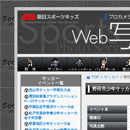
TOP
>
サッカー
> 
サッカー
イベント一覧
野田市少年サッ
流山市サッカー卒業生大会
濱田杯東葛グラデュエーション
U―15サッカー大会
卒業記念手賀沼サッカー大会
イベント名
松戸市長杯争奪少年サッカー大
開催日
会６年決勝
東葛地区少年サッカー大会
写真点数