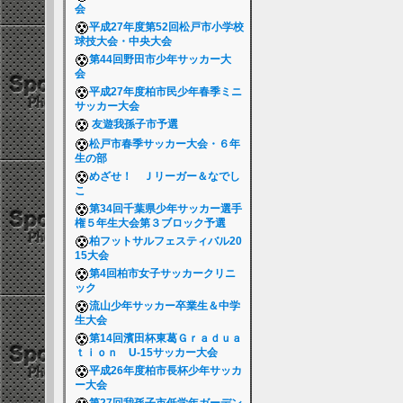
会
平成27年度第52回松戸市小学校
球技大会・中央大会
第44回野田市少年サッカー大
会
平成27年度柏市民少年春季ミニ
サッカー大会
友遊我孫子市予選
松戸市春季サッカー大会・６年
生の部
めざせ！ Ｊリーガー＆なでし
こ
第34回千葉県少年サッカー選手
権５年生大会第３ブロック予選
柏フットサルフェスティバル20
15大会
第4回柏市女子サッカークリニ
ック
流山少年サッカー卒業生＆中学
生大会
第14回濱田杯東葛Ｇｒａｄｕａ
ｔｉｏｎ U-15サッカー大会
平成26年度柏市長杯少年サッカ
ー大会