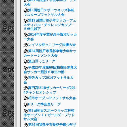
第27回我孫子市低学年ガーデン
大会
第3回朝日スポーツキッズ杯柏
マスターズフットサル大会
第19回野田市少年サッカーフェ
スティバル・チャレンジカップ・
５年生以下
2014年度卒業記念手賀沼サッカ
ー大会
レイソル豆っこリーグ決勝大会
第34回松戸市長杯争奪少年サッ
カートーナメント大会
流山豆っこリーグ
平成26年度第60回柏市民体育大
会サッカー競技６年生の部
布佐カップ2014フットサル大
会
高円宮U-18サッカーリーグ201
4チャンピオンシップ
柏市オープンJrフットサル大会
Fリーグ準会員リーグ
第3回朝日スポーツキッズ杯柏
市オープンＪｒガールズ・フット
サル大会
第26回我孫子市長杯争奪少年サ