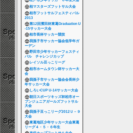
松戸市少年サッカー６年生大会
柏マスターズフットサル大会
柏市フットサルフェスティバル
2013
第12回濱田杯東葛Graduation U
-15サッカー大会
柏市長杯サッカー競技
我孫子市サッカー協会低学年ガ
ーデン
野田市少年サッカーフェスティ
バル チャレンジカップ
レイソル豆っこリーグ
柏市ホームタウン杯サッカー大
会
我孫子市サッカー協会会長杯少
年サッカー大会
しろいCUP U-14サッカー大会
朝日スポーツキッズ杯柏市オー
プンジュニアガールズフットサル
大会
我孫子豆っこリーグ2012Ｕ－９
大会
東葛地区少年サッカー大会東葛
リーグ４・５・６年生