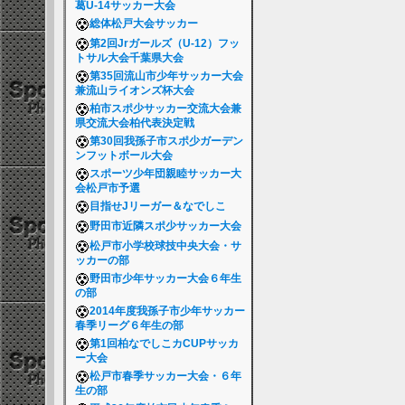
葛U-14サッカー大会
総体松戸大会サッカー
第2回Jrガールズ（U-12）フッ
トサル大会千葉県大会
第35回流山市少年サッカー大会
兼流山ライオンズ杯大会
柏市スポ少サッカー交流大会兼
県交流大会柏代表決定戦
第30回我孫子市スポ少ガーデン
ンフットボール大会
スポーツ少年団親睦サッカー大
会松戸市予選
目指せJリーガー＆なでしこ
野田市近隣スポ少サッカー大会
松戸市小学校球技中央大会・サ
ッカーの部
野田市少年サッカー大会６年生
の部
2014年度我孫子市少年サッカー
春季リーグ６年生の部
第1回柏なでしこカCUPサッカ
ー大会
松戸市春季サッカー大会・６年
生の部