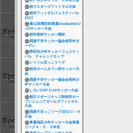
松戸市少年サッカー６年生大会
柏マスターズフットサル大会
柏市フットサルフェスティバル
2013
第12回濱田杯東葛Graduation U
-15サッカー大会
柏市長杯サッカー競技
我孫子市サッカー協会低学年ガ
ーデン
野田市少年サッカーフェスティ
バル チャレンジカップ
レイソル豆っこリーグ
柏市ホームタウン杯サッカー大
会
我孫子市サッカー協会会長杯少
年サッカー大会
しろいCUP U-14サッカー大会
朝日スポーツキッズ杯柏市オー
プンジュニアガールズフットサル
大会
我孫子豆っこリーグ2012Ｕ－９
大会
東葛地区少年サッカー大会東葛
リーグ４・５・６年生