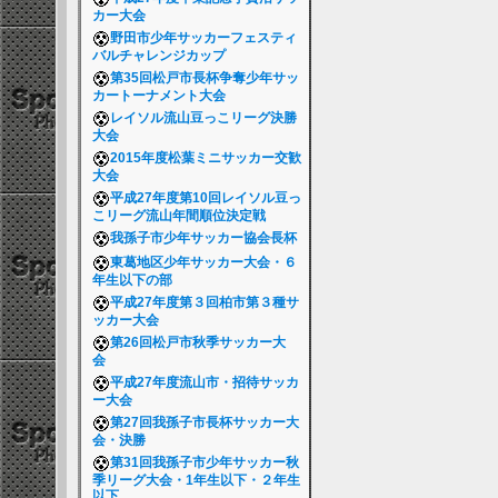
カー大会
野田市少年サッカーフェスティ
バルチャレンジカップ
第35回松戸市長杯争奪少年サッ
カートーナメント大会
レイソル流山豆っこリーグ決勝
大会
2015年度松葉ミニサッカー交歓
大会
平成27年度第10回レイソル豆っ
こリーグ流山年間順位決定戦
我孫子市少年サッカー協会長杯
東葛地区少年サッカー大会・６
年生以下の部
平成27年度第３回柏市第３種サ
ッカー大会
第26回松戸市秋季サッカー大
会
平成27年度流山市・招待サッカ
ー大会
第27回我孫子市長杯サッカー大
会・決勝
第31回我孫子市少年サッカー秋
季リーグ大会・1年生以下・２年生
以下