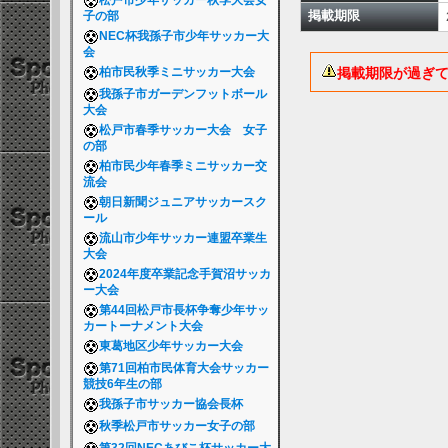
松戸市少年サッカー秋季大会女
掲載期限
子の部
NEC杯我孫子市少年サッカー大
会
掲載期限が過ぎ
柏市民秋季ミニサッカー大会
我孫子市ガーデンフットボール
大会
松戸市春季サッカー大会 女子
の部
柏市民少年春季ミニサッカー交
流会
朝日新聞ジュニアサッカースク
ール
流山市少年サッカー連盟卒業生
大会
2024年度卒業記念手賀沼サッカ
ー大会
第44回松戸市長杯争奪少年サッ
カートーナメント大会
東葛地区少年サッカー大会
第71回柏市民体育大会サッカー
競技6年生の部
我孫子市サッカー協会長杯
秋季松戸市サッカー女子の部