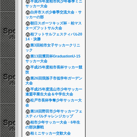
平成26年度柏市民少年春季ミニ
サッカー大会
白井市スポ少春季交流大会・サ
ッカーの部
朝日スポーツキッズ杯・柏マス
ターズフットサル大会
柏フットサルフェスティバル20
14・決勝
第3回柏市女子サッカークリニ
ック
第13回濱田杯GraduationU-15
サッカー大会
平成25年度柏市長杯サッカー競
技
第26回我孫子市低学年ガーデン
大会
平成25年度流山市少年サッカー
連盟卒業生大会＆中学生大会
松戸市長杯争奪少年サッカー大
会
第18回野田市少年サッカーフェ
スティバルチャレンジカップ
柏市少年サッカー大会・6年生
の部決勝戦
柏ミニサッカー交歓大会