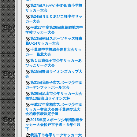
第27回さわやか杯野田市小学校
サッカー大会
第24回ＮＥＣあびこ杯少年サッ
カー大会
平成27年度第26回東葛飾地方中
学校サッカー大会
第13回朝日スポーツキッズ杯東
葛U-14サッカー大会
千葉県中学校総合体育大会サッ
カー 葛北大会
第１回我孫子市少年サッカーあ
びっこリーグ大会
第15回野田ライオンズカップ大
会
第31回我孫子市スポーツ少年団
ガーデンフットボール大会
第36回流山市少年サッカー大会
兼第13回流山ライオンズ杯
平成27年度柏市スポーツ少年団
サッカー交流大会兼千葉県交流大
会柏市代表決定予選
2015年度スポーツ少年団親睦サ
ッカー大会松戸市予選・６年生以
下
我孫子市春季リーグサッカー大