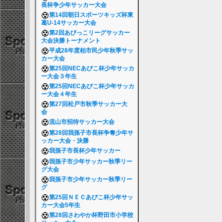
長杯争少年サッカー大会
第14回朝日スポーツキッズ杯東
葛U-14サッカー大会
第2回あびっこリーグサッカー
大会決勝トーナメント
平成28年度柏市民少年秋季サッ
カー大会
第25回NECあびこ杯少年サッカ
ー大会３年生
第25回NECあびこ杯少年サッカ
ー大会４年生
第27回松戸市秋季サッカー大
会
流山市招待サッカー大会
第28回我孫子市長杯争奪少年サ
ッカー大会・決勝
我孫子市長杯少年サッカー
我孫子市少年サッカー秋季リー
グ大会
我孫子市少年サッカー秋季リー
グ
第25回ＮＥＣあびこ杯少年サッ
カー大会5年生
第28回さわやか杯野田市小学校