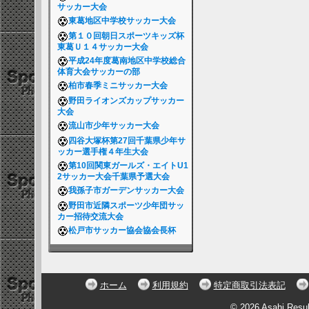
サッカー大会
東葛地区中学校サッカー大会
第１０回朝日スポーツキッズ杯
東葛Ｕ１４サッカー大会
平成24年度葛南地区中学校総合
体育大会サッカーの部
柏市春季ミニサッカー大会
野田ライオンズカップサッカー
大会
流山市少年サッカー大会
四谷大塚杯第27回千葉県少年サ
ッカー選手権４年生大会
第10回関東ガールズ・エイトU1
2サッカー大会千葉県予選大会
我孫子市ガーデンサッカー大会
野田市近隣スポーツ少年団サッ
カー招待交流大会
松戸市サッカー協会協会長杯
ホーム
利用規約
特定商取引法表記
© 2026 Asahi Resu