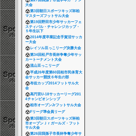
第27回我孫子市低学年ガーデン
大会
第3回朝日スポーツキッズ杯柏
マスターズフットサル大会
第19回野田市少年サッカーフェ
スティバル・チャレンジカップ・
５年生以下
2014年度卒業記念手賀沼サッカ
ー大会
レイソル豆っこリーグ決勝大会
第34回松戸市長杯争奪少年サッ
カートーナメント大会
流山豆っこリーグ
平成26年度第60回柏市民体育大
会サッカー競技６年生の部
布佐カップ2014フットサル大
会
高円宮U-18サッカーリーグ201
4チャンピオンシップ
柏市オープンJrフットサル大会
Fリーグ準会員リーグ
第3回朝日スポーツキッズ杯柏
市オープンＪｒガールズ・フット
サル大会
第26回我孫子市長杯争奪少年サ