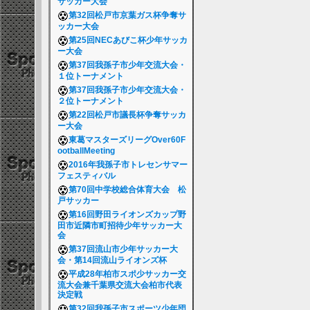
サッカー大会
第32回松戸市京葉ガス杯争奪サ
ッカー大会
第25回NECあびこ杯少年サッカ
ー大会
第37回我孫子市少年交流大会・
１位トーナメント
第37回我孫子市少年交流大会・
２位トーナメント
第22回松戸市議長杯争奪サッカ
ー大会
東葛マスターズリーグOver60F
ootballMeeting
2016年我孫子市トレセンサマー
フェスティバル
第70回中学校総合体育大会 松
戸サッカー
第16回野田ライオンズカップ野
田市近隣市町招待少年サッカー大
会
第37回流山市少年サッカー大
会・第14回流山ライオンズ杯
平成28年柏市スポ少サッカー交
流大会兼千葉県交流大会柏市代表
決定戦
第32回我孫子市スポーツ少年団