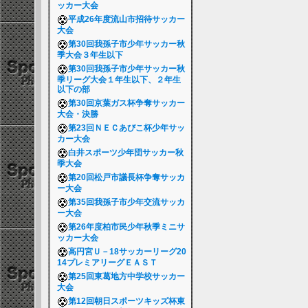
ッカー大会
平成26年度流山市招待サッカー
大会
第30回我孫子市少年サッカー秋
季大会３年生以下
第30回我孫子市少年サッカー秋
季リーグ大会１年生以下、２年生
以下の部
第30回京葉ガス杯争奪サッカー
大会・決勝
第23回ＮＥＣあびこ杯少年サッ
カー大会
白井スポーツ少年団サッカー秋
季大会
第20回松戸市議長杯争奪サッカ
ー大会
第35回我孫子市少年交流サッカ
ー大会
第26年度柏市民少年秋季ミニサ
ッカー大会
高円宮Ｕ－18サッカーリーグ20
14プレミアリーグＥＡＳＴ
第25回東葛地方中学校サッカー
大会
第12回朝日スポーツキッズ杯東