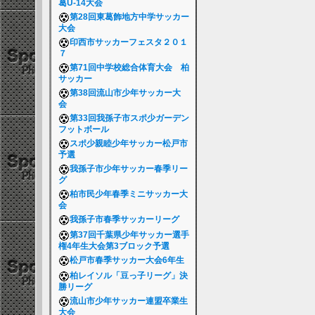
葛U-14大会
第28回東葛飾地方中学サッカー
大会
印西市サッカーフェスタ２０１
７
第71回中学校総合体育大会 柏
サッカー
第38回流山市少年サッカー大
会
第33回我孫子市スポ少ガーデン
フットボール
スポ少親睦少年サッカー松戸市
予選
我孫子市少年サッカー春季リー
グ
柏市民少年春季ミニサッカー大
会
我孫子市春季サッカーリーグ
第37回千葉県少年サッカー選手
権4年生大会第3ブロック予選
松戸市春季サッカー大会6年生
柏レイソル「豆っ子リーグ」決
勝リーグ
流山市少年サッカー連盟卒業生
大会