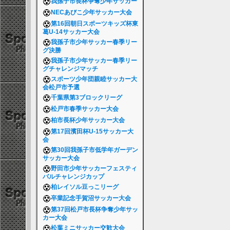
我孫子市長杯争奪少年サッカー
NECあびこ少年サッカー大会
第16回朝日スポーツキッズ杯東
葛U-14サッカー大会
我孫子市少年サッカー春季リー
グ決勝
我孫子市少年サッカー春季リー
グチャレンジマッチ
スポーツ少年団親睦サッカー大
会松戸市予選
千葉県第3ブロックリーグ
松戸市春季サッカー大会
柏市長杯少年サッカー大会
第17回濱田杯U-15サッカー大
会
第30回我孫子市低学年ガーデン
サッカー大会
野田市少年サッカーフェスティ
バルチャレンジカップ
柏レイソル豆っこリーグ
卒業記念手賀沼サッカー大会
第37回松戸市長杯争奪少年サッ
カー大会
松葉ミニサッカー交歓大会