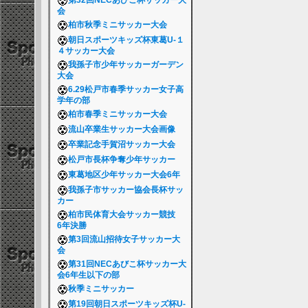
第32回NECあびこ杯サッカー大
会
柏市秋季ミニサッカー大会
朝日スポーツキッズ杯東葛U-１
４サッカー大会
我孫子市少年サッカーガーデン
大会
6.29松戸市春季サッカー女子高
学年の部
柏市春季ミニサッカー大会
流山卒業生サッカー大会画像
卒業記念手賀沼サッカー大会
松戸市長杯争奪少年サッカー
東葛地区少年サッカー大会6年
我孫子市サッカー協会長杯サッ
カー
柏市民体育大会サッカー競技
6年決勝
第3回流山招待女子サッカー大
会
第31回NECあびこ杯サッカー大
会6年生以下の部
秋季ミニサッカー
第19回朝日スポーツキッズ杯U-