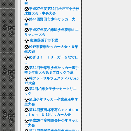
会
平成27年度第52回松戸市小学校
球技大会・中央大会
第44回野田市少年サッカー大
会
平成27年度柏市民少年春季ミニ
サッカー大会
友遊我孫子市予選
松戸市春季サッカー大会・６年
生の部
めざせ！ Ｊリーガー＆なでし
こ
第34回千葉県少年サッカー選手
権５年生大会第３ブロック予選
柏フットサルフェスティバル20
15大会
第4回柏市女子サッカークリニ
ック
流山少年サッカー卒業生＆中学
生大会
第14回濱田杯東葛Ｇｒａｄｕａ
ｔｉｏｎ U-15サッカー大会
平成26年度柏市長杯少年サッカ
ー大会