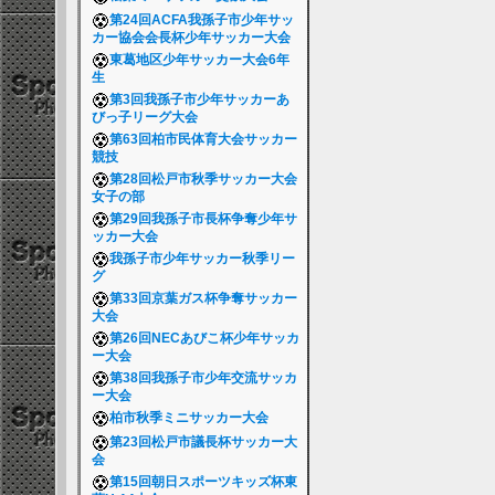
第24回ACFA我孫子市少年サッ
カー協会会長杯少年サッカー大会
東葛地区少年サッカー大会6年
生
第3回我孫子市少年サッカーあ
びっ子リーグ大会
第63回柏市民体育大会サッカー
競技
第28回松戸市秋季サッカー大会
女子の部
第29回我孫子市長杯争奪少年サ
ッカー大会
我孫子市少年サッカー秋季リー
グ
第33回京葉ガス杯争奪サッカー
大会
第26回NECあびこ杯少年サッカ
ー大会
第38回我孫子市少年交流サッカ
ー大会
柏市秋季ミニサッカー大会
第23回松戸市議長杯サッカー大
会
第15回朝日スポーツキッズ杯東