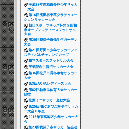
平成28年度柏市長杯少年サッカ
ー大会
第16回濱田杯東葛グラデュエー
ションサッカー大会
朝日スポーツキッズ杯第２回柏
市オープンレディースフットサル
大会
第29回我孫子市低学年ガーデン
大会
第21回野田市少年サッカーフェ
スティバルチャレンジカップ
柏マスターズフットサル大会
卒業記念手賀沼サッカー大会
第36回松戸市長杯争奪サッカー
大会
第3回ACFAレディース大会
第62回柏市民体育大会サッカー
競技
松葉ミニサッカー交歓大会
第25回NECあびこ杯少年サッカ
ー大会６年生
2016年東葛地区少年サッカー大
会
第23回我孫子市サッカー協会会