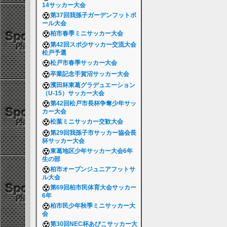
14サッカー大会
第37回我孫子ガーデンフットボ
ール大会
柏市春季ミニサッカー大会
第42回スポ少サッカー交流大会
松戸予選
松戸市春季サッカー大会
卒業記念手賀沼サッカー大会
濱田杯東葛グラデュエーション
（U-15）サッカー大会
第42回松戸市長杯争奪少年サッ
カー大会
松葉ミニサッカー交歓大会
第29回我孫子市サッカー協会長
杯サッカー大会
東葛地区少年サッカー大会6年
生の部
柏市オープンジュニアフットサ
ル大会
第69回柏市民体育大会サッカー
6年
柏市民少年秋季ミニサッカー大
会
第30回NEC杯あびこサッカー大