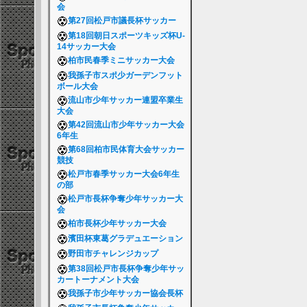
会
第27回松戸市議長杯サッカー
第18回朝日スポーツキッズ杯U-
14サッカー大会
柏市民春季ミニサッカー大会
我孫子市スポ少ガーデンフット
ボール大会
流山市少年サッカー連盟卒業生
大会
第42回流山市少年サッカー大会
6年生
第68回柏市民体育大会サッカー
競技
松戸市春季サッカー大会6年生
の部
松戸市長杯争奪少年サッカー大
会
柏市長杯少年サッカー大会
濱田杯東葛グラデュエーション
野田市チャレンジカップ
第38回松戸市長杯争奪少年サッ
カートーナメント大会
我孫子市少年サッカー協会長杯