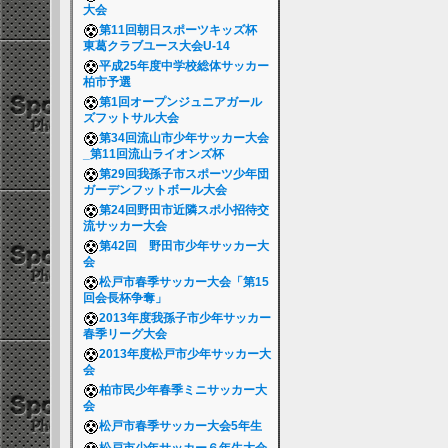
大会
第11回朝日スポーツキッズ杯
東葛クラブユース大会U-14
平成25年度中学校総体サッカー
柏市予選
第1回オープンジュニアガール
ズフットサル大会
第34回流山市少年サッカー大会
_第11回流山ライオンズ杯
第29回我孫子市スポーツ少年団
ガーデンフットボール大会
第24回野田市近隣スポ小招待交
流サッカー大会
第42回 野田市少年サッカー大
会
松戸市春季サッカー大会「第15
回会長杯争奪」
2013年度我孫子市少年サッカー
春季リーグ大会
2013年度松戸市少年サッカー大
会
柏市民少年春季ミニサッカー大
会
松戸市春季サッカー大会5年生