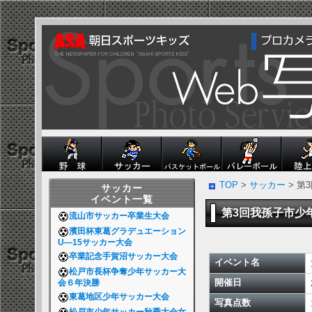
TOP
>
サッカー
> 第
サッカー
イベント一覧
第3回我孫子市少
流山市サッカー卒業生大会
濱田杯東葛グラデュエーション
U―15サッカー大会
卒業記念手賀沼サッカー大会
イベント名
松戸市長杯争奪少年サッカー大
開催日
会６年決勝
東葛地区少年サッカー大会
写真点数