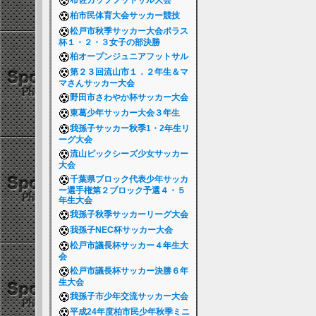
布佐カップフットサル大会
柏市民体育大会サッカー競技
松戸市秋季サッカー大会ポラス
杯１・２・３女子の部決勝
柏オープンジュニアフットサル
第２３回流山市１．２年生＆マ
マさんサッカー大会
野田市さわやか杯サッカー大会
東葛少年サッカー大会３年生
我孫子サッカー秋季1・2年生リ
ーグ大会
流山ピックシーズ少女サッカー
大会
千葉県ブロック代表少年サッカ
ー選手権第２ブロック予選４・５
年生大会
我孫子秋季サッカーリーグ大会
我孫子NEC杯サッカー大会
松戸市議長杯サッカー４年生大
会
松戸市議長杯サッカー決勝６年
生大会
我孫子市少年交流サッカー大会
平成24年度柏市民少年秋季ミニ