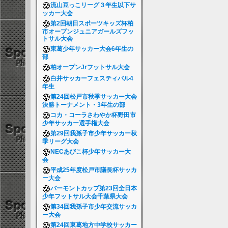
流山豆っこリーグ３年生以下サ
ッカー大会
第2回朝日スポーツキッズ杯柏
市オープンジュニアガールズフッ
トサル大会
東葛少年サッカー大会6年生の
部
柏オープンJrフットサル大会
白井サッカーフェスティバル4
年生
第24回松戸市秋季サッカー大会
決勝トーナメント・3年生の部
コカ・コーラさわやか杯野田市
少年サッカー選手権大会
第29回我孫子市少年サッカー秋
季リーグ大会
NECあびこ杯少年サッカー大
会
平成25年度松戸市議長杯サッカ
ー大会
バーモントカップ第23回全日本
少年フットサル大会千葉県大会
第34回我孫子市少年交流サッカ
ー大会
第24回東葛地方中学校サッカー