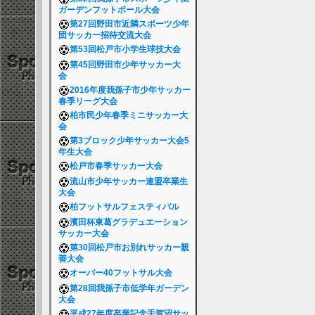
ガーデンフットボール大会
第27回野田市近隣スポーツ少年
団サッカー招待交流大会
第53回松戸市小学生球技大会
第45回野田市少年サッカー大
会
2016年度我孫子市少年サッカー
春季リーグ大会
柏市民少年春季ミニサッカー大
会
第3ブロック少年サッカー大会5
年生大会
松戸市春季サッカー大会
流山市少年サッカー連盟卒業生
大会
柏フットサルフェスティバル
濱田杯東葛グラデュエーション
サッカー大会
第30回松戸市お別れサッカー親
善大会
オーバー40フットサル大会
第28回我孫子市低学年ガーデン
大会
平成27年度卒業記念手賀沼サッ