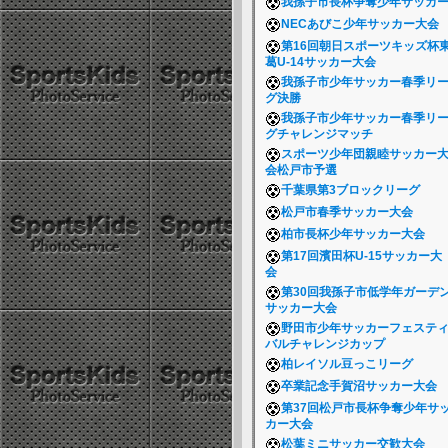
我孫子市長杯争奪少年サッカ
NECあびこ少年サッカー大会
第16回朝日スポーツキッズ杯
葛U-14サッカー大会
我孫子市少年サッカー春季リ
グ決勝
我孫子市少年サッカー春季リ
グチャレンジマッチ
スポーツ少年団親睦サッカー
会松戸市予選
千葉県第3ブロックリーグ
松戸市春季サッカー大会
柏市長杯少年サッカー大会
第17回濱田杯U-15サッカー大
会
第30回我孫子市低学年ガーデ
サッカー大会
野田市少年サッカーフェステ
バルチャレンジカップ
柏レイソル豆っこリーグ
卒業記念手賀沼サッカー大会
第37回松戸市長杯争奪少年サ
カー大会
松葉ミニサッカー交歓大会