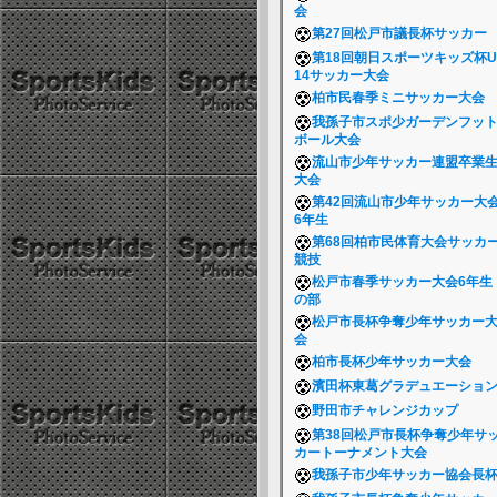
会
第27回松戸市議長杯サッカー
第18回朝日スポーツキッズ杯U
14サッカー大会
柏市民春季ミニサッカー大会
我孫子市スポ少ガーデンフッ
ボール大会
流山市少年サッカー連盟卒業
大会
第42回流山市少年サッカー大
6年生
第68回柏市民体育大会サッカ
競技
松戸市春季サッカー大会6年生
の部
松戸市長杯争奪少年サッカー
会
柏市長杯少年サッカー大会
濱田杯東葛グラデュエーショ
野田市チャレンジカップ
第38回松戸市長杯争奪少年サ
カートーナメント大会
我孫子市少年サッカー協会長