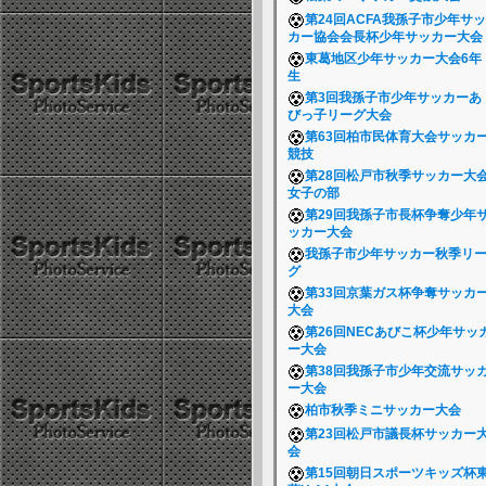
第24回ACFA我孫子市少年サッ
カー協会会長杯少年サッカー大
東葛地区少年サッカー大会6年
生
第3回我孫子市少年サッカーあ
びっ子リーグ大会
第63回柏市民体育大会サッカ
競技
第28回松戸市秋季サッカー大
女子の部
第29回我孫子市長杯争奪少年
ッカー大会
我孫子市少年サッカー秋季リ
グ
第33回京葉ガス杯争奪サッカ
大会
第26回NECあびこ杯少年サッ
ー大会
第38回我孫子市少年交流サッ
ー大会
柏市秋季ミニサッカー大会
第23回松戸市議長杯サッカー
会
第15回朝日スポーツキッズ杯