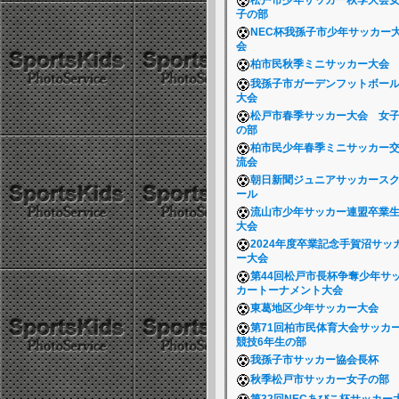
松戸市少年サッカー秋季大会
子の部
NEC杯我孫子市少年サッカー
会
柏市民秋季ミニサッカー大会
我孫子市ガーデンフットボー
大会
松戸市春季サッカー大会 女
の部
柏市民少年春季ミニサッカー
流会
朝日新聞ジュニアサッカース
ール
流山市少年サッカー連盟卒業
大会
2024年度卒業記念手賀沼サッ
ー大会
第44回松戸市長杯争奪少年サ
カートーナメント大会
東葛地区少年サッカー大会
第71回柏市民体育大会サッカ
競技6年生の部
我孫子市サッカー協会長杯
秋季松戸市サッカー女子の部