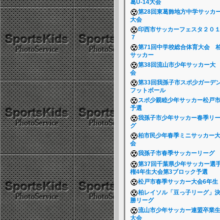
葛U-14大会
第28回東葛飾地方中学サッカ
大会
印西市サッカーフェスタ２０
７
第71回中学校総合体育大会 
サッカー
第38回流山市少年サッカー大
会
第33回我孫子市スポ少ガーデ
フットボール
スポ少親睦少年サッカー松戸
予選
我孫子市少年サッカー春季リ
グ
柏市民少年春季ミニサッカー
会
我孫子市春季サッカーリーグ
第37回千葉県少年サッカー選
権4年生大会第3ブロック予選
松戸市春季サッカー大会6年
柏レイソル「豆っ子リーグ」
勝リーグ
流山市少年サッカー連盟卒業
大会