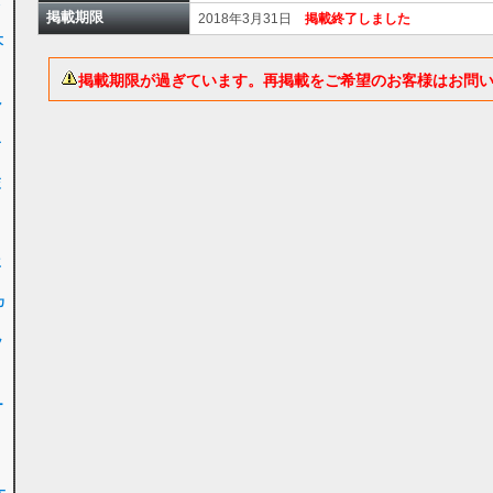
女
掲載期限
2018年3月31日
掲載終了しました
大
掲載期限が過ぎています。再掲載をご希望のお客様はお問
ル
子
交
ク
生
カ
ッ
ー