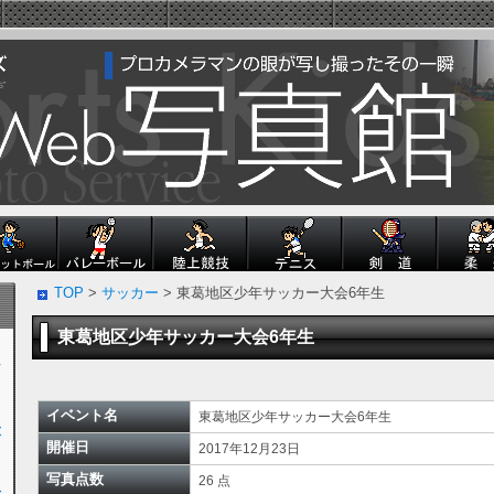
TOP
>
サッカー
> 東葛地区少年サッカー大会6年生
東葛地区少年サッカー大会6年生
ン
イベント名
東葛地区少年サッカー大会6年生
大
開催日
2017年12月23日
写真点数
26 点