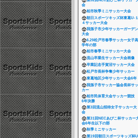
第32回NECあびこ杯サッカー
会
柏市秋季ミニサッカー大会
朝日スポーツキッズ杯東葛U-
４サッカー大会
我孫子市少年サッカーガーデ
大会
6.29松戸市春季サッカー女子
学年の部
柏市春季ミニサッカー大会
流山卒業生サッカー大会画像
卒業記念手賀沼サッカー大会
松戸市長杯争奪少年サッカー
東葛地区少年サッカー大会6
我孫子市サッカー協会長杯サ
カー
柏市民体育大会サッカー競
6年決勝
第3回流山招待女子サッカー大
会
第31回NECあびこ杯サッカー
会6年生以下の部
秋季ミニサッカー
第19回朝日スポーツキッズ杯U