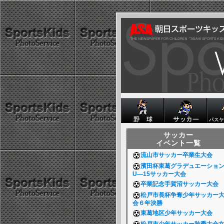
サッカー
イベント一覧
流山市サッカー卒業生大会
濱田杯東葛グラデュエーショ
U―15サッカー大会
卒業記念手賀沼サッカー大会
松戸市長杯争奪少年サッカー
会６年決勝
東葛地区少年サッカー大会