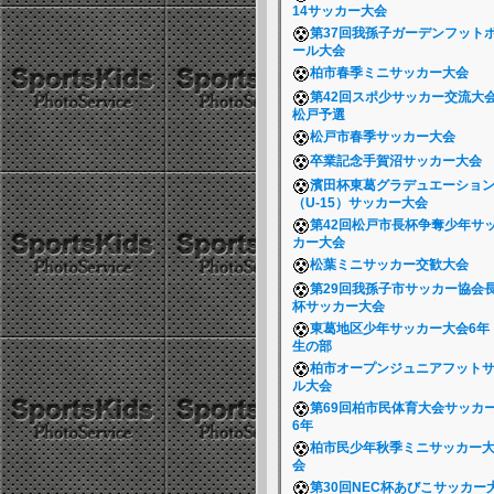
14サッカー大会
第37回我孫子ガーデンフット
ール大会
柏市春季ミニサッカー大会
第42回スポ少サッカー交流大
松戸予選
松戸市春季サッカー大会
卒業記念手賀沼サッカー大会
濱田杯東葛グラデュエーショ
（U-15）サッカー大会
第42回松戸市長杯争奪少年サ
カー大会
松葉ミニサッカー交歓大会
第29回我孫子市サッカー協会
杯サッカー大会
東葛地区少年サッカー大会6年
生の部
柏市オープンジュニアフット
ル大会
第69回柏市民体育大会サッカ
6年
柏市民少年秋季ミニサッカー
会
第30回NEC杯あびこサッカー