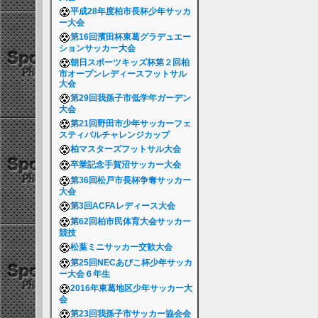
平成28年度柏市長杯少年サッカ
ー大会
第16回濱田杯東葛グラデュエー
ションサッカー大会
朝日スポーツキッズ杯第２回柏
市オープンレディースフットサル
大会
第29回我孫子市低学年ガーデン
大会
第21回野田市少年サッカーフェ
スティバルチャレンジカップ
柏マスターズフットサル大会
卒業記念手賀沼サッカー大会
第36回松戸市長杯争奪サッカー
大会
第3回ACFAレディース大会
第62回柏市民体育大会サッカー
競技
松葉ミニサッカー交歓大会
第25回NECあびこ杯少年サッカ
ー大会６年生
2016年東葛地区少年サッカー大
会
第23回我孫子市サッカー協会会