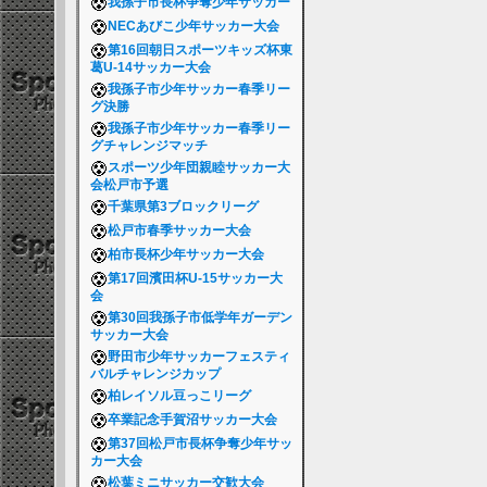
我孫子市長杯争奪少年サッカー
NECあびこ少年サッカー大会
第16回朝日スポーツキッズ杯東
葛U-14サッカー大会
我孫子市少年サッカー春季リー
グ決勝
我孫子市少年サッカー春季リー
グチャレンジマッチ
スポーツ少年団親睦サッカー大
会松戸市予選
千葉県第3ブロックリーグ
松戸市春季サッカー大会
柏市長杯少年サッカー大会
第17回濱田杯U-15サッカー大
会
第30回我孫子市低学年ガーデン
サッカー大会
野田市少年サッカーフェスティ
バルチャレンジカップ
柏レイソル豆っこリーグ
卒業記念手賀沼サッカー大会
第37回松戸市長杯争奪少年サッ
カー大会
松葉ミニサッカー交歓大会