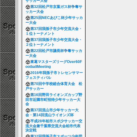
サッカー大会
第32回松戸市京葉ガス杯争奪サ
ッカー大会
第25回NECあびこ杯少年サッカ
ー大会
第37回我孫子市少年交流大会・
１位トーナメント
第37回我孫子市少年交流大会・
２位トーナメント
第22回松戸市議長杯争奪サッカ
ー大会
東葛マスターズリーグOver60F
ootballMeeting
2016年我孫子市トレセンサマー
フェスティバル
第70回中学校総合体育大会 松
戸サッカー
第16回野田ライオンズカップ野
田市近隣市町招待少年サッカー大
会
第37回流山市少年サッカー大
会・第14回流山ライオンズ杯
平成28年柏市スポ少サッカー交
流大会兼千葉県交流大会柏市代表
決定戦
第32回我孫子市スポーツ少年団