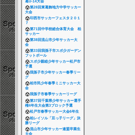
葛U-14大会
第28回東葛飾地方中学サッカー
大会
印西市サッカーフェスタ２０１
７
第71回中学校総合体育大会 柏
サッカー
第38回流山市少年サッカー大
会
第33回我孫子市スポ少ガーデン
フットボール
スポ少親睦少年サッカー松戸市
予選
我孫子市少年サッカー春季リー
グ
柏市民少年春季ミニサッカー大
会
我孫子市春季サッカーリーグ
第37回千葉県少年サッカー選手
権4年生大会第3ブロック予選
松戸市春季サッカー大会6年生
柏レイソル「豆っ子リーグ」決
勝リーグ
流山市少年サッカー連盟卒業生
大会