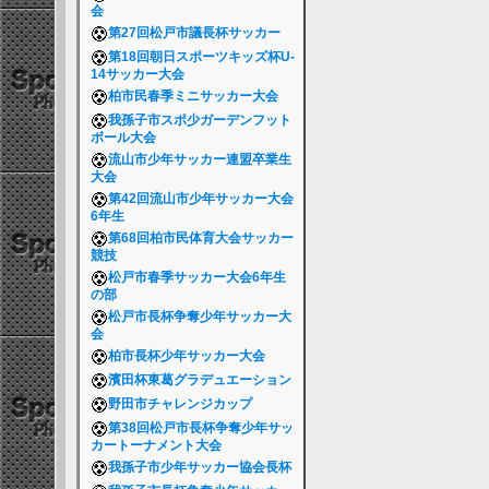
会
第27回松戸市議長杯サッカー
第18回朝日スポーツキッズ杯U-
14サッカー大会
柏市民春季ミニサッカー大会
我孫子市スポ少ガーデンフット
ボール大会
流山市少年サッカー連盟卒業生
大会
第42回流山市少年サッカー大会
6年生
第68回柏市民体育大会サッカー
競技
松戸市春季サッカー大会6年生
の部
松戸市長杯争奪少年サッカー大
会
柏市長杯少年サッカー大会
濱田杯東葛グラデュエーション
野田市チャレンジカップ
第38回松戸市長杯争奪少年サッ
カートーナメント大会
我孫子市少年サッカー協会長杯