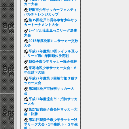
カー大会
野田市少年サッカーフェスティ
バルチャレンジカップ
第35回松戸市長杯争奪少年サッ
カートーナメント大会
レイソル流山豆っこリーグ決勝
大会
2015年度松葉ミニサッカー交歓
大会
平成27年度第10回レイソル豆っ
こリーグ流山年間順位決定戦
我孫子市少年サッカー協会長杯
東葛地区少年サッカー大会・６
年生以下の部
平成27年度第３回柏市第３種サ
ッカー大会
第26回松戸市秋季サッカー大
会
平成27年度流山市・招待サッカ
ー大会
第27回我孫子市長杯サッカー大
会・決勝
第31回我孫子市少年サッカー秋
季リーグ大会・1年生以下・２年生
以下