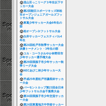
流山豆っこリーグ３年生以下サ
ッカー大会
第2回朝日スポーツキッズ杯柏
市オープンジュニアガールズフッ
トサル大会
東葛少年サッカー大会6年生の
部
柏オープンJrフットサル大会
白井サッカーフェスティバル4
年生
第24回松戸市秋季サッカー大会
決勝トーナメント・3年生の部
コカ・コーラさわやか杯野田市
少年サッカー選手権大会
第29回我孫子市少年サッカー秋
季リーグ大会
NECあびこ杯少年サッカー大
会
平成25年度松戸市議長杯サッカ
ー大会
バーモントカップ第23回全日本
少年フットサル大会千葉県大会
第34回我孫子市少年交流サッカ
ー大会
第24回東葛地方中学校サッカー