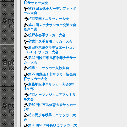
14サッカー大会
第37回我孫子ガーデンフットボ
ール大会
柏市春季ミニサッカー大会
第42回スポ少サッカー交流大会
松戸予選
松戸市春季サッカー大会
卒業記念手賀沼サッカー大会
濱田杯東葛グラデュエーション
（U-15）サッカー大会
第42回松戸市長杯争奪少年サッ
カー大会
松葉ミニサッカー交歓大会
第29回我孫子市サッカー協会長
杯サッカー大会
東葛地区少年サッカー大会6年
生の部
柏市オープンジュニアフットサ
ル大会
第69回柏市民体育大会サッカー
6年
柏市民少年秋季ミニサッカー大
会
第30回NEC杯あびこサッカー大