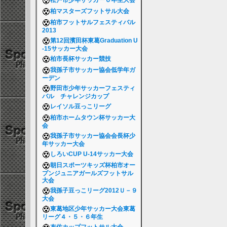
松戸市少年サッカー６年生大会
柏マスターズフットサル大会
柏市フットサルフェスティバル
2013
第12回濱田杯東葛Graduation U
-15サッカー大会
柏市長杯サッカー競技
我孫子市サッカー協会低学年ガ
ーデン
野田市少年サッカーフェスティ
バル チャレンジカップ
レイソル豆っこリーグ
柏市ホームタウン杯サッカー大
会
我孫子市サッカー協会会長杯少
年サッカー大会
しろいCUP U-14サッカー大会
朝日スポーツキッズ杯柏市オー
プンジュニアガールズフットサル
大会
我孫子豆っこリーグ2012Ｕ－９
大会
東葛地区少年サッカー大会東葛
リーグ４・５・６年生