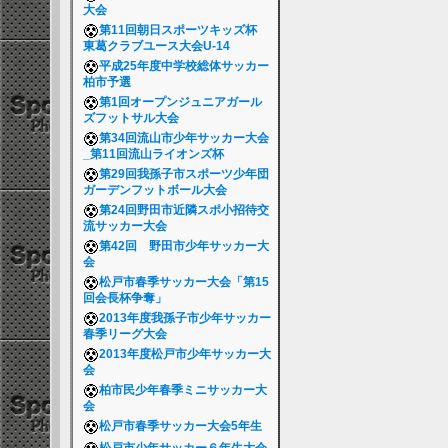
大会
第11回朝日スポーツキッズ杯
東葛クラブユース大会U-14
平成25年度中学校総体サッカー
柏市予選
第1回オープンジュニアガール
ズフットサル大会
第34回流山市少年サッカー大会
_第11回流山ライオンズ杯
第29回我孫子市スポーツ少年団
ガーデンフットボール大会
第24回野田市近隣スポ小招待交
流サッカー大会
第42回 野田市少年サッカー大
会
松戸市春季サッカー大会「第15
回会長杯争奪」
2013年度我孫子市少年サッカー
春季リーグ大会
2013年度松戸市少年サッカー大
会
柏市民少年春季ミニサッカー大
会
松戸市春季サッカー大会5年生