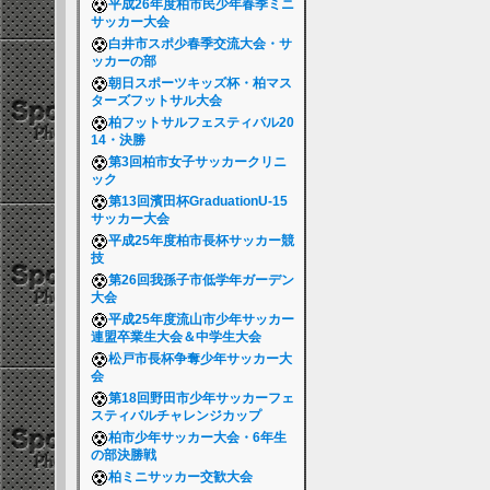
平成26年度柏市民少年春季ミニ
サッカー大会
白井市スポ少春季交流大会・サ
ッカーの部
朝日スポーツキッズ杯・柏マス
ターズフットサル大会
柏フットサルフェスティバル20
14・決勝
第3回柏市女子サッカークリニ
ック
第13回濱田杯GraduationU-15
サッカー大会
平成25年度柏市長杯サッカー競
技
第26回我孫子市低学年ガーデン
大会
平成25年度流山市少年サッカー
連盟卒業生大会＆中学生大会
松戸市長杯争奪少年サッカー大
会
第18回野田市少年サッカーフェ
スティバルチャレンジカップ
柏市少年サッカー大会・6年生
の部決勝戦
柏ミニサッカー交歓大会