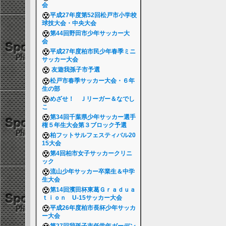
会
平成27年度第52回松戸市小学校
球技大会・中央大会
第44回野田市少年サッカー大
会
平成27年度柏市民少年春季ミニ
サッカー大会
友遊我孫子市予選
松戸市春季サッカー大会・６年
生の部
めざせ！ Ｊリーガー＆なでし
こ
第34回千葉県少年サッカー選手
権５年生大会第３ブロック予選
柏フットサルフェスティバル20
15大会
第4回柏市女子サッカークリニ
ック
流山少年サッカー卒業生＆中学
生大会
第14回濱田杯東葛Ｇｒａｄｕａ
ｔｉｏｎ U-15サッカー大会
平成26年度柏市長杯少年サッカ
ー大会