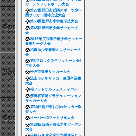
ガーデンフットボール大会
第27回野田市近隣スポーツ少年
団サッカー招待交流大会
第53回松戸市小学生球技大会
第45回野田市少年サッカー大
会
2016年度我孫子市少年サッカー
春季リーグ大会
柏市民少年春季ミニサッカー大
会
第3ブロック少年サッカー大会5
年生大会
松戸市春季サッカー大会
流山市少年サッカー連盟卒業生
大会
柏フットサルフェスティバル
濱田杯東葛グラデュエーション
サッカー大会
第30回松戸市お別れサッカー親
善大会
オーバー40フットサル大会
第28回我孫子市低学年ガーデン
大会
平成27年度卒業記念手賀沼サッ