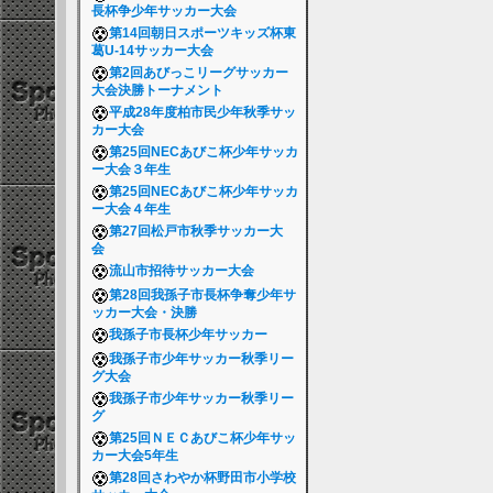
長杯争少年サッカー大会
第14回朝日スポーツキッズ杯東
葛U-14サッカー大会
第2回あびっこリーグサッカー
大会決勝トーナメント
平成28年度柏市民少年秋季サッ
カー大会
第25回NECあびこ杯少年サッカ
ー大会３年生
第25回NECあびこ杯少年サッカ
ー大会４年生
第27回松戸市秋季サッカー大
会
流山市招待サッカー大会
第28回我孫子市長杯争奪少年サ
ッカー大会・決勝
我孫子市長杯少年サッカー
我孫子市少年サッカー秋季リー
グ大会
我孫子市少年サッカー秋季リー
グ
第25回ＮＥＣあびこ杯少年サッ
カー大会5年生
第28回さわやか杯野田市小学校