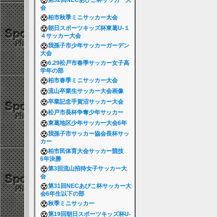
第32回NECあびこ杯サッカー大
会
柏市秋季ミニサッカー大会
朝日スポーツキッズ杯東葛U-１
４サッカー大会
我孫子市少年サッカーガーデン
大会
6.29松戸市春季サッカー女子高
学年の部
柏市春季ミニサッカー大会
流山卒業生サッカー大会画像
卒業記念手賀沼サッカー大会
松戸市長杯争奪少年サッカー
東葛地区少年サッカー大会6年
我孫子市サッカー協会長杯サッ
カー
柏市民体育大会サッカー競技
6年決勝
第3回流山招待女子サッカー大
会
第31回NECあびこ杯サッカー大
会6年生以下の部
秋季ミニサッカー
第19回朝日スポーツキッズ杯U-