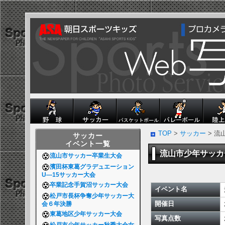
TOP
>
サッカー
> 
サッカー
イベント一覧
流山市少年サッ
流山市サッカー卒業生大会
濱田杯東葛グラデュエーション
U―15サッカー大会
卒業記念手賀沼サッカー大会
イベント名
松戸市長杯争奪少年サッカー大
開催日
会６年決勝
東葛地区少年サッカー大会
写真点数