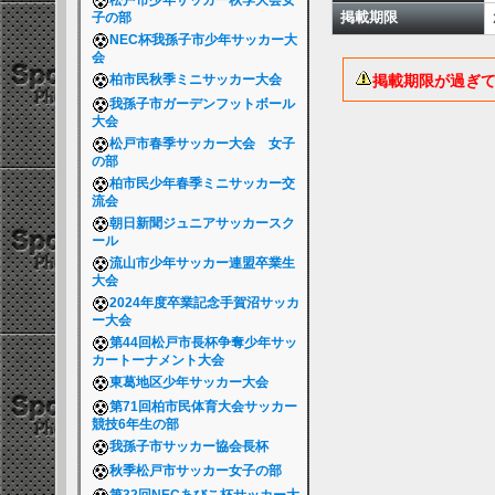
松戸市少年サッカー秋季大会女
掲載期限
子の部
NEC杯我孫子市少年サッカー大
会
掲載期限が過ぎ
柏市民秋季ミニサッカー大会
我孫子市ガーデンフットボール
大会
松戸市春季サッカー大会 女子
の部
柏市民少年春季ミニサッカー交
流会
朝日新聞ジュニアサッカースク
ール
流山市少年サッカー連盟卒業生
大会
2024年度卒業記念手賀沼サッカ
ー大会
第44回松戸市長杯争奪少年サッ
カートーナメント大会
東葛地区少年サッカー大会
第71回柏市民体育大会サッカー
競技6年生の部
我孫子市サッカー協会長杯
秋季松戸市サッカー女子の部