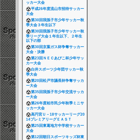
ッカー大会
平成26年度流山市招待サッカー
大会
第30回我孫子市少年サッカー秋
季大会３年生以下
第30回我孫子市少年サッカー秋
季リーグ大会１年生以下、２年生
以下の部
第30回京葉ガス杯争奪サッカー
大会・決勝
第23回ＮＥＣあびこ杯少年サッ
カー大会
白井スポーツ少年団サッカー秋
季大会
第20回松戸市議長杯争奪サッカ
ー大会
第35回我孫子市少年交流サッカ
ー大会
第26年度柏市民少年秋季ミニサ
ッカー大会
高円宮Ｕ－18サッカーリーグ20
14プレミアリーグＥＡＳＴ
第25回東葛地方中学校サッカー
大会
第12回朝日スポーツキッズ杯東