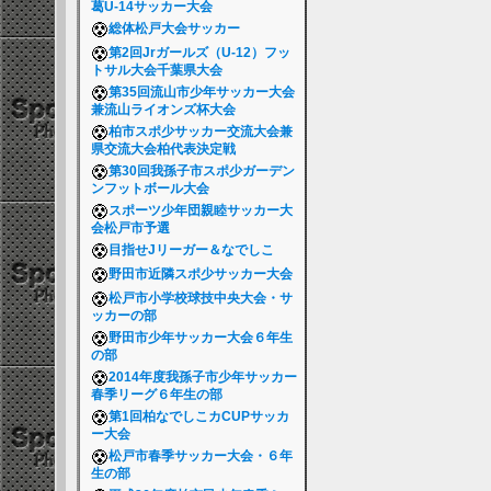
葛U-14サッカー大会
総体松戸大会サッカー
第2回Jrガールズ（U-12）フッ
トサル大会千葉県大会
第35回流山市少年サッカー大会
兼流山ライオンズ杯大会
柏市スポ少サッカー交流大会兼
県交流大会柏代表決定戦
第30回我孫子市スポ少ガーデン
ンフットボール大会
スポーツ少年団親睦サッカー大
会松戸市予選
目指せJリーガー＆なでしこ
野田市近隣スポ少サッカー大会
松戸市小学校球技中央大会・サ
ッカーの部
野田市少年サッカー大会６年生
の部
2014年度我孫子市少年サッカー
春季リーグ６年生の部
第1回柏なでしこカCUPサッカ
ー大会
松戸市春季サッカー大会・６年
生の部