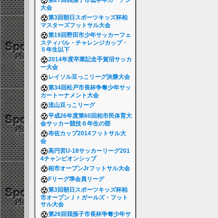
第27回我孫子市低学年ガーデン
大会
第3回朝日スポーツキッズ杯柏
マスターズフットサル大会
第19回野田市少年サッカーフェ
スティバル・チャレンジカップ・
５年生以下
2014年度卒業記念手賀沼サッカ
ー大会
レイソル豆っこリーグ決勝大会
第34回松戸市長杯争奪少年サッ
カートーナメント大会
流山豆っこリーグ
平成26年度第60回柏市民体育大
会サッカー競技６年生の部
布佐カップ2014フットサル大
会
高円宮U-18サッカーリーグ201
4チャンピオンシップ
柏市オープンJrフットサル大会
Fリーグ準会員リーグ
第3回朝日スポーツキッズ杯柏
市オープンＪｒガールズ・フット
サル大会
第26回我孫子市長杯争奪少年サ