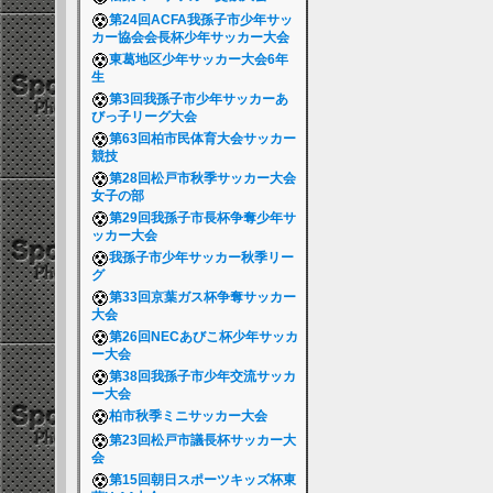
第24回ACFA我孫子市少年サッ
カー協会会長杯少年サッカー大会
東葛地区少年サッカー大会6年
生
第3回我孫子市少年サッカーあ
びっ子リーグ大会
第63回柏市民体育大会サッカー
競技
第28回松戸市秋季サッカー大会
女子の部
第29回我孫子市長杯争奪少年サ
ッカー大会
我孫子市少年サッカー秋季リー
グ
第33回京葉ガス杯争奪サッカー
大会
第26回NECあびこ杯少年サッカ
ー大会
第38回我孫子市少年交流サッカ
ー大会
柏市秋季ミニサッカー大会
第23回松戸市議長杯サッカー大
会
第15回朝日スポーツキッズ杯東