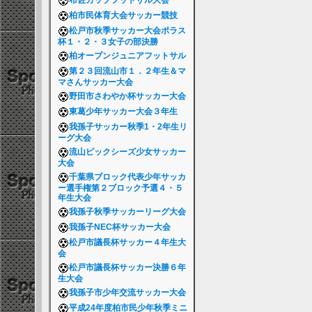
布佐カップフットサル大会
柏市民体育大会サッカー競技
松戸市秋季サッカー大会ポラス
杯１・２・３女子の部決勝
柏オープンジュニアフットサル
第２３回流山市１．２年生＆マ
マさんサッカー大会
野田市さわやか杯サッカー大会
東葛少年サッカー大会３年生
我孫子サッカー秋季1・2年生リ
ーグ大会
流山ピックシーズ少女サッカー
大会
千葉県ブロック代表少年サッカ
ー選手権第２ブロック予選４・５
年生大会
我孫子秋季サッカーリーグ大会
我孫子NEC杯サッカー大会
松戸市議長杯サッカー４年生大
会
松戸市議長杯サッカー決勝６年
生大会
我孫子市少年交流サッカー大会
平成24年度柏市民少年秋季ミニ