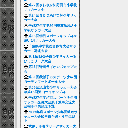
第27回さわやか杯野田市小学校
サッカー大会
第24回ＮＥＣあびこ杯少年サッ
カー大会
平成27年度第26回東葛飾地方中
学校サッカー大会
第13回朝日スポーツキッズ杯東
葛U-14サッカー大会
千葉県中学校総合体育大会サッ
カー 葛北大会
第１回我孫子市少年サッカーあ
びっこリーグ大会
第15回野田ライオンズカップ大
会
第31回我孫子市スポーツ少年団
ガーデンフットボール大会
第36回流山市少年サッカー大会
兼第13回流山ライオンズ杯
平成27年度柏市スポーツ少年団
サッカー交流大会兼千葉県交流大
会柏市代表決定予選
2015年度スポーツ少年団親睦サ
ッカー大会松戸市予選・６年生以
下
我孫子市春季リーグサッカー大