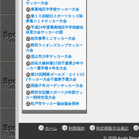
サッカー大会
東葛地区中学校サッカー大会
第１０回朝日スポーツキッズ杯
東葛Ｕ１４サッカー大会
平成24年度葛南地区中学校総合
体育大会サッカーの部
柏市春季ミニサッカー大会
野田ライオンズカップサッカー
大会
流山市少年サッカー大会
四谷大塚杯第27回千葉県少年サ
ッカー選手権４年生大会
第10回関東ガールズ・エイトU1
2サッカー大会千葉県予選大会
我孫子市ガーデンサッカー大会
野田市近隣スポーツ少年団サッ
カー招待交流大会
松戸市サッカー協会協会長杯
ホーム
利用規約
特定商取引法表記
© 2026 Asahi Resu