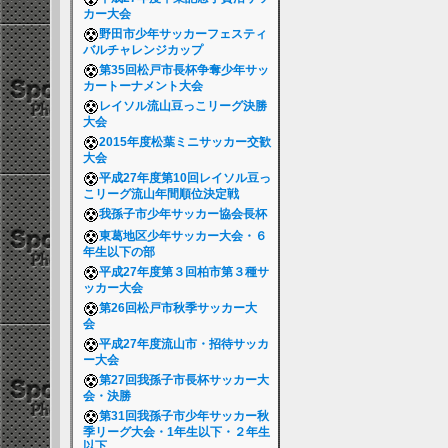
カー大会
野田市少年サッカーフェスティ
バルチャレンジカップ
第35回松戸市長杯争奪少年サッ
カートーナメント大会
レイソル流山豆っこリーグ決勝
大会
2015年度松葉ミニサッカー交歓
大会
平成27年度第10回レイソル豆っ
こリーグ流山年間順位決定戦
我孫子市少年サッカー協会長杯
東葛地区少年サッカー大会・６
年生以下の部
平成27年度第３回柏市第３種サ
ッカー大会
第26回松戸市秋季サッカー大
会
平成27年度流山市・招待サッカ
ー大会
第27回我孫子市長杯サッカー大
会・決勝
第31回我孫子市少年サッカー秋
季リーグ大会・1年生以下・２年生
以下