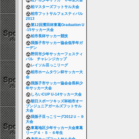
松戸市少年サッカー６年生大会
柏マスターズフットサル大会
柏市フットサルフェスティバル
2013
第12回濱田杯東葛Graduation U
-15サッカー大会
柏市長杯サッカー競技
我孫子市サッカー協会低学年ガ
ーデン
野田市少年サッカーフェスティ
バル チャレンジカップ
レイソル豆っこリーグ
柏市ホームタウン杯サッカー大
会
我孫子市サッカー協会会長杯少
年サッカー大会
しろいCUP U-14サッカー大会
朝日スポーツキッズ杯柏市オー
プンジュニアガールズフットサル
大会
我孫子豆っこリーグ2012Ｕ－９
大会
東葛地区少年サッカー大会東葛
リーグ４・５・６年生