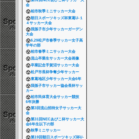
第32回NECあびこ杯サッカー大
会
柏市秋季ミニサッカー大会
朝日スポーツキッズ杯東葛U-１
４サッカー大会
我孫子市少年サッカーガーデン
大会
6.29松戸市春季サッカー女子高
学年の部
柏市春季ミニサッカー大会
流山卒業生サッカー大会画像
卒業記念手賀沼サッカー大会
松戸市長杯争奪少年サッカー
東葛地区少年サッカー大会6年
我孫子市サッカー協会長杯サッ
カー
柏市民体育大会サッカー競技
6年決勝
第3回流山招待女子サッカー大
会
第31回NECあびこ杯サッカー大
会6年生以下の部
秋季ミニサッカー
第19回朝日スポーツキッズ杯U-