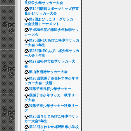
長杯争少年サッカー大会
第14回朝日スポーツキッズ杯東
葛U-14サッカー大会
第2回あびっこリーグサッカー
大会決勝トーナメント
平成28年度柏市民少年秋季サッ
カー大会
第25回NECあびこ杯少年サッカ
ー大会３年生
第25回NECあびこ杯少年サッカ
ー大会４年生
第27回松戸市秋季サッカー大
会
流山市招待サッカー大会
第28回我孫子市長杯争奪少年サ
ッカー大会・決勝
我孫子市長杯少年サッカー
我孫子市少年サッカー秋季リー
グ大会
我孫子市少年サッカー秋季リー
グ
第25回ＮＥＣあびこ杯少年サッ
カー大会5年生
第28回さわやか杯野田市小学校