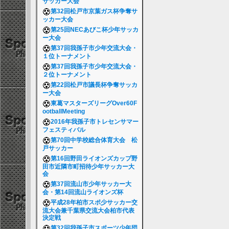
サッカー大会
第32回松戸市京葉ガス杯争奪サ
ッカー大会
第25回NECあびこ杯少年サッカ
ー大会
第37回我孫子市少年交流大会・
１位トーナメント
第37回我孫子市少年交流大会・
２位トーナメント
第22回松戸市議長杯争奪サッカ
ー大会
東葛マスターズリーグOver60F
ootballMeeting
2016年我孫子市トレセンサマー
フェスティバル
第70回中学校総合体育大会 松
戸サッカー
第16回野田ライオンズカップ野
田市近隣市町招待少年サッカー大
会
第37回流山市少年サッカー大
会・第14回流山ライオンズ杯
平成28年柏市スポ少サッカー交
流大会兼千葉県交流大会柏市代表
決定戦
第32回我孫子市スポーツ少年団