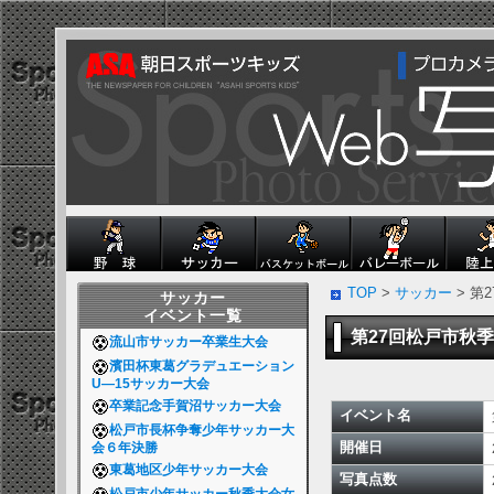
TOP
>
サッカー
> 第
サッカー
イベント一覧
第27回松戸市秋
流山市サッカー卒業生大会
濱田杯東葛グラデュエーション
U―15サッカー大会
卒業記念手賀沼サッカー大会
イベント名
松戸市長杯争奪少年サッカー大
開催日
会６年決勝
東葛地区少年サッカー大会
写真点数