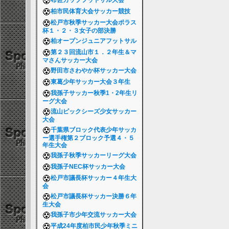
布佐カップフットサル大会
柏市民体育大会サッカー競技
松戸市秋季サッカー大会ポラス
杯１・２・３女子の部決勝
柏オープンジュニアフットサル
第２３回流山市１．２年生＆マ
マさんサッカー大会
野田市さわやか杯サッカー大会
東葛少年サッカー大会３年生
我孫子サッカー秋季1・2年生リ
ーグ大会
流山ピックシーズ少女サッカー
大会
千葉県ブロック代表少年サッカ
ー選手権第２ブロック予選４・５
年生大会
我孫子秋季サッカーリーグ大会
我孫子NEC杯サッカー大会
松戸市議長杯サッカー４年生大
会
松戸市議長杯サッカー決勝６年
生大会
我孫子市少年交流サッカー大会
平成24年度柏市民少年秋季ミニ