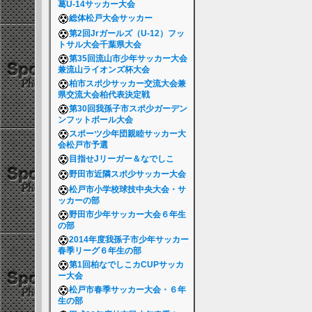
葛U-14サッカー大会
総体松戸大会サッカー
第2回Jrガールズ（U-12）フッ
トサル大会千葉県大会
第35回流山市少年サッカー大会
兼流山ライオンズ杯大会
柏市スポ少サッカー交流大会兼
県交流大会柏代表決定戦
第30回我孫子市スポ少ガーデン
ンフットボール大会
スポーツ少年団親睦サッカー大
会松戸市予選
目指せJリーガー＆なでしこ
野田市近隣スポ少サッカー大会
松戸市小学校球技中央大会・サ
ッカーの部
野田市少年サッカー大会６年生
の部
2014年度我孫子市少年サッカー
春季リーグ６年生の部
第1回柏なでしこカCUPサッカ
ー大会
松戸市春季サッカー大会・６年
生の部