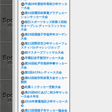
平成28年度柏市長杯少年サッカ
ー大会
第16回濱田杯東葛グラデュエー
ションサッカー大会
朝日スポーツキッズ杯第２回柏
市オープンレディースフットサル
大会
第29回我孫子市低学年ガーデン
大会
第21回野田市少年サッカーフェ
スティバルチャレンジカップ
柏マスターズフットサル大会
卒業記念手賀沼サッカー大会
第36回松戸市長杯争奪サッカー
大会
第3回ACFAレディース大会
第62回柏市民体育大会サッカー
競技
松葉ミニサッカー交歓大会
第25回NECあびこ杯少年サッカ
ー大会６年生
2016年東葛地区少年サッカー大
会
第23回我孫子市サッカー協会会