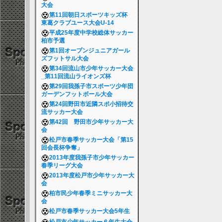
大会
第11回朝日スポーツキッズ杯
東葛クラブユース大会U-14
平成25年度中学校総体サッカー
柏市予選
第1回オープンジュニアガール
ズフットサル大会
第34回流山市少年サッカー大会
_第11回流山ライオンズ杯
第29回我孫子市スポーツ少年団
ガーデンフットボール大会
第24回野田市近隣スポ小招待交
流サッカー大会
第42回 野田市少年サッカー大
会
松戸市春季サッカー大会「第15
回会長杯争奪」
2013年度我孫子市少年サッカー
春季リーグ大会
2013年度松戸市少年サッカー大
会
柏市民少年春季ミニサッカー大
会
松戸市春季サッカー大会5年生