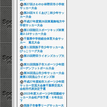
第27回さわやか杯野田市小学校
サッカー大会
第24回ＮＥＣあびこ杯少年サッ
カー大会
平成27年度第26回東葛飾地方中
学校サッカー大会
第13回朝日スポーツキッズ杯東
葛U-14サッカー大会
千葉県中学校総合体育大会サッ
カー 葛北大会
第１回我孫子市少年サッカーあ
びっこリーグ大会
第15回野田ライオンズカップ大
会
第31回我孫子市スポーツ少年団
ガーデンフットボール大会
第36回流山市少年サッカー大会
兼第13回流山ライオンズ杯
平成27年度柏市スポーツ少年団
サッカー交流大会兼千葉県交流大
会柏市代表決定予選
2015年度スポーツ少年団親睦サ
ッカー大会松戸市予選・６年生以
下
我孫子市春季リーグサッカー大