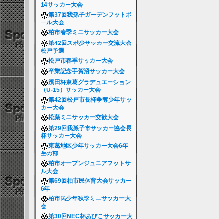
14サッカー大会
第37回我孫子ガーデンフットボ
ール大会
柏市春季ミニサッカー大会
第42回スポ少サッカー交流大会
松戸予選
松戸市春季サッカー大会
卒業記念手賀沼サッカー大会
濱田杯東葛グラデュエーション
（U-15）サッカー大会
第42回松戸市長杯争奪少年サッ
カー大会
松葉ミニサッカー交歓大会
第29回我孫子市サッカー協会長
杯サッカー大会
東葛地区少年サッカー大会6年
生の部
柏市オープンジュニアフットサ
ル大会
第69回柏市民体育大会サッカー
6年
柏市民少年秋季ミニサッカー大
会
第30回NEC杯あびこサッカー大