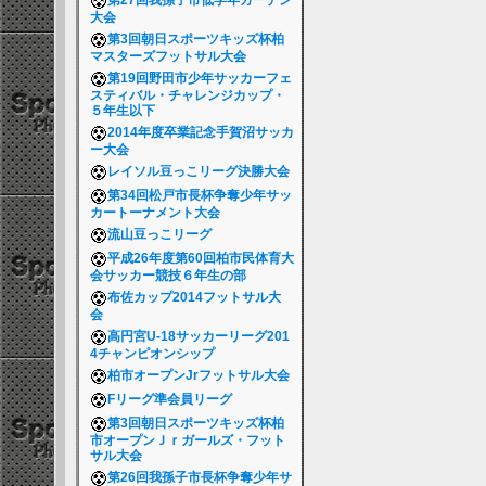
第27回我孫子市低学年ガーデン
大会
第3回朝日スポーツキッズ杯柏
マスターズフットサル大会
第19回野田市少年サッカーフェ
スティバル・チャレンジカップ・
５年生以下
2014年度卒業記念手賀沼サッカ
ー大会
レイソル豆っこリーグ決勝大会
第34回松戸市長杯争奪少年サッ
カートーナメント大会
流山豆っこリーグ
平成26年度第60回柏市民体育大
会サッカー競技６年生の部
布佐カップ2014フットサル大
会
高円宮U-18サッカーリーグ201
4チャンピオンシップ
柏市オープンJrフットサル大会
Fリーグ準会員リーグ
第3回朝日スポーツキッズ杯柏
市オープンＪｒガールズ・フット
サル大会
第26回我孫子市長杯争奪少年サ