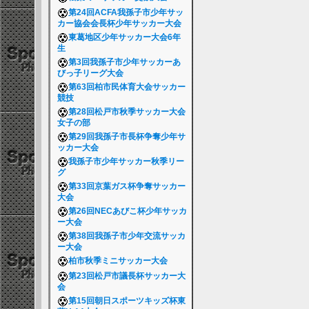
第24回ACFA我孫子市少年サッ
カー協会会長杯少年サッカー大会
東葛地区少年サッカー大会6年
生
第3回我孫子市少年サッカーあ
びっ子リーグ大会
第63回柏市民体育大会サッカー
競技
第28回松戸市秋季サッカー大会
女子の部
第29回我孫子市長杯争奪少年サ
ッカー大会
我孫子市少年サッカー秋季リー
グ
第33回京葉ガス杯争奪サッカー
大会
第26回NECあびこ杯少年サッカ
ー大会
第38回我孫子市少年交流サッカ
ー大会
柏市秋季ミニサッカー大会
第23回松戸市議長杯サッカー大
会
第15回朝日スポーツキッズ杯東