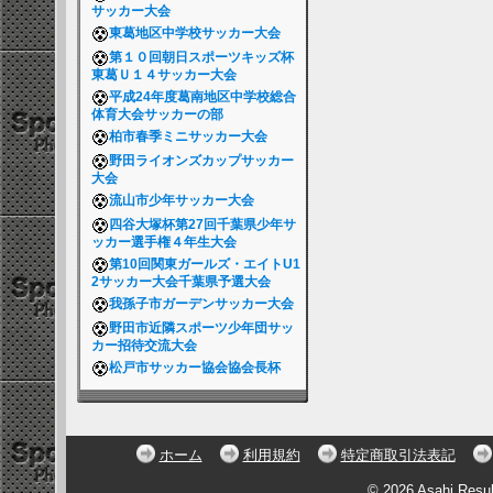
サッカー大会
東葛地区中学校サッカー大会
第１０回朝日スポーツキッズ杯
東葛Ｕ１４サッカー大会
平成24年度葛南地区中学校総合
体育大会サッカーの部
柏市春季ミニサッカー大会
野田ライオンズカップサッカー
大会
流山市少年サッカー大会
四谷大塚杯第27回千葉県少年サ
ッカー選手権４年生大会
第10回関東ガールズ・エイトU1
2サッカー大会千葉県予選大会
我孫子市ガーデンサッカー大会
野田市近隣スポーツ少年団サッ
カー招待交流大会
松戸市サッカー協会協会長杯
ホーム
利用規約
特定商取引法表記
© 2026 Asahi Resu