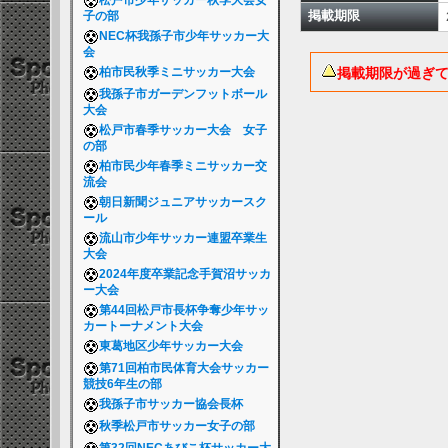
松戸市少年サッカー秋季大会女
掲載期限
子の部
NEC杯我孫子市少年サッカー大
会
掲載期限が過ぎ
柏市民秋季ミニサッカー大会
我孫子市ガーデンフットボール
大会
松戸市春季サッカー大会 女子
の部
柏市民少年春季ミニサッカー交
流会
朝日新聞ジュニアサッカースク
ール
流山市少年サッカー連盟卒業生
大会
2024年度卒業記念手賀沼サッカ
ー大会
第44回松戸市長杯争奪少年サッ
カートーナメント大会
東葛地区少年サッカー大会
第71回柏市民体育大会サッカー
競技6年生の部
我孫子市サッカー協会長杯
秋季松戸市サッカー女子の部