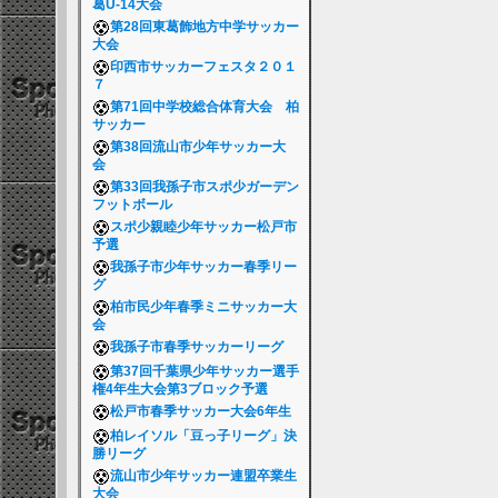
葛U-14大会
第28回東葛飾地方中学サッカー
大会
印西市サッカーフェスタ２０１
７
第71回中学校総合体育大会 柏
サッカー
第38回流山市少年サッカー大
会
第33回我孫子市スポ少ガーデン
フットボール
スポ少親睦少年サッカー松戸市
予選
我孫子市少年サッカー春季リー
グ
柏市民少年春季ミニサッカー大
会
我孫子市春季サッカーリーグ
第37回千葉県少年サッカー選手
権4年生大会第3ブロック予選
松戸市春季サッカー大会6年生
柏レイソル「豆っ子リーグ」決
勝リーグ
流山市少年サッカー連盟卒業生
大会