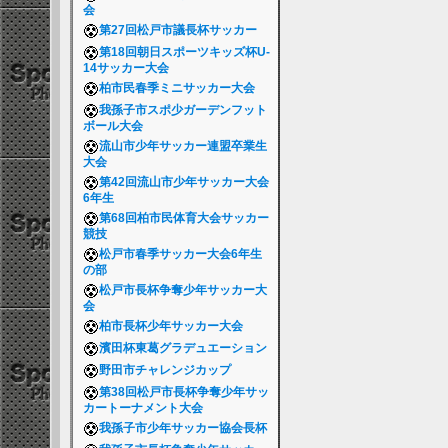
会
第27回松戸市議長杯サッカー
第18回朝日スポーツキッズ杯U-
14サッカー大会
柏市民春季ミニサッカー大会
我孫子市スポ少ガーデンフット
ボール大会
流山市少年サッカー連盟卒業生
大会
第42回流山市少年サッカー大会
6年生
第68回柏市民体育大会サッカー
競技
松戸市春季サッカー大会6年生
の部
松戸市長杯争奪少年サッカー大
会
柏市長杯少年サッカー大会
濱田杯東葛グラデュエーション
野田市チャレンジカップ
第38回松戸市長杯争奪少年サッ
カートーナメント大会
我孫子市少年サッカー協会長杯