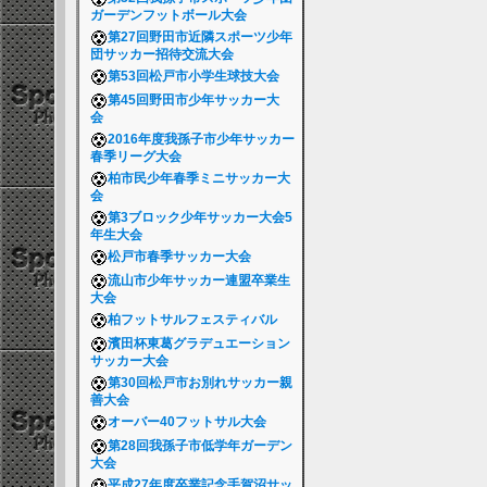
ガーデンフットボール大会
第27回野田市近隣スポーツ少年
団サッカー招待交流大会
第53回松戸市小学生球技大会
第45回野田市少年サッカー大
会
2016年度我孫子市少年サッカー
春季リーグ大会
柏市民少年春季ミニサッカー大
会
第3ブロック少年サッカー大会5
年生大会
松戸市春季サッカー大会
流山市少年サッカー連盟卒業生
大会
柏フットサルフェスティバル
濱田杯東葛グラデュエーション
サッカー大会
第30回松戸市お別れサッカー親
善大会
オーバー40フットサル大会
第28回我孫子市低学年ガーデン
大会
平成27年度卒業記念手賀沼サッ