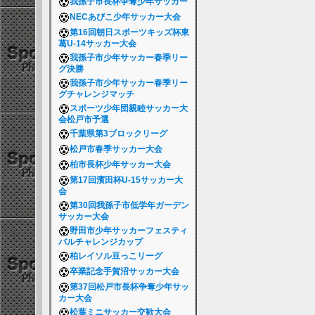
我孫子市長杯争奪少年サッカー
NECあびこ少年サッカー大会
第16回朝日スポーツキッズ杯東
葛U-14サッカー大会
我孫子市少年サッカー春季リー
グ決勝
我孫子市少年サッカー春季リー
グチャレンジマッチ
スポーツ少年団親睦サッカー大
会松戸市予選
千葉県第3ブロックリーグ
松戸市春季サッカー大会
柏市長杯少年サッカー大会
第17回濱田杯U-15サッカー大
会
第30回我孫子市低学年ガーデン
サッカー大会
野田市少年サッカーフェスティ
バルチャレンジカップ
柏レイソル豆っこリーグ
卒業記念手賀沼サッカー大会
第37回松戸市長杯争奪少年サッ
カー大会
松葉ミニサッカー交歓大会