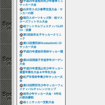
平成26年度柏市民少年春季ミニ
サッカー大会
白井市スポ少春季交流大会・サ
ッカーの部
朝日スポーツキッズ杯・柏マス
ターズフットサル大会
柏フットサルフェスティバル20
14・決勝
第3回柏市女子サッカークリニ
ック
第13回濱田杯GraduationU-15
サッカー大会
平成25年度柏市長杯サッカー競
技
第26回我孫子市低学年ガーデン
大会
平成25年度流山市少年サッカー
連盟卒業生大会＆中学生大会
松戸市長杯争奪少年サッカー大
会
第18回野田市少年サッカーフェ
スティバルチャレンジカップ
柏市少年サッカー大会・6年生
の部決勝戦
柏ミニサッカー交歓大会