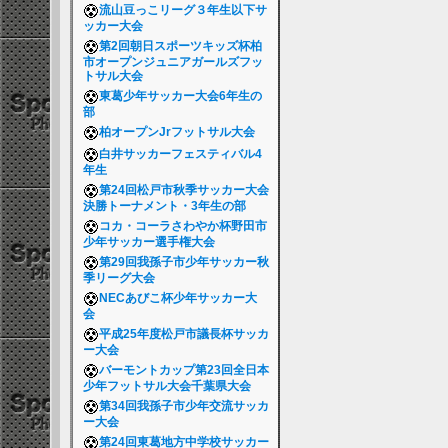
流山豆っこリーグ３年生以下サ
ッカー大会
第2回朝日スポーツキッズ杯柏
市オープンジュニアガールズフッ
トサル大会
東葛少年サッカー大会6年生の
部
柏オープンJrフットサル大会
白井サッカーフェスティバル4
年生
第24回松戸市秋季サッカー大会
決勝トーナメント・3年生の部
コカ・コーラさわやか杯野田市
少年サッカー選手権大会
第29回我孫子市少年サッカー秋
季リーグ大会
NECあびこ杯少年サッカー大
会
平成25年度松戸市議長杯サッカ
ー大会
バーモントカップ第23回全日本
少年フットサル大会千葉県大会
第34回我孫子市少年交流サッカ
ー大会
第24回東葛地方中学校サッカー