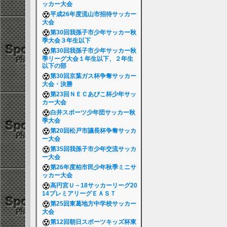
ッカー大会
平成26年度流山市招待サッカー
大会
第30回我孫子市少年サッカー秋
季大会３年生以下
第30回我孫子市少年サッカー秋
季リーグ大会１年生以下、２年生
以下の部
第30回京葉ガス杯争奪サッカー
大会・決勝
第23回ＮＥＣあびこ杯少年サッ
カー大会
白井スポーツ少年団サッカー秋
季大会
第20回松戸市議長杯争奪サッカ
ー大会
第35回我孫子市少年交流サッカ
ー大会
第26年度柏市民少年秋季ミニサ
ッカー大会
高円宮Ｕ－18サッカーリーグ20
14プレミアリーグＥＡＳＴ
第25回東葛地方中学校サッカー
大会
第12回朝日スポーツキッズ杯東