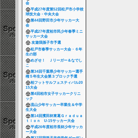
会
平成27年度第52回松戸市小学校
球技大会・中央大会
第44回野田市少年サッカー大
会
平成27年度柏市民少年春季ミニ
サッカー大会
友遊我孫子市予選
松戸市春季サッカー大会・６年
生の部
めざせ！ Ｊリーガー＆なでし
こ
第34回千葉県少年サッカー選手
権５年生大会第３ブロック予選
柏フットサルフェスティバル20
15大会
第4回柏市女子サッカークリニ
ック
流山少年サッカー卒業生＆中学
生大会
第14回濱田杯東葛Ｇｒａｄｕａ
ｔｉｏｎ U-15サッカー大会
平成26年度柏市長杯少年サッカ
ー大会