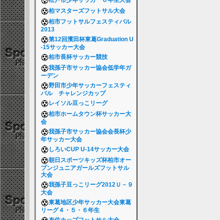
松戸市少年サッカー６年生大会
柏マスターズフットサル大会
柏市フットサルフェスティバル
2013
第12回濱田杯東葛Graduation U
-15サッカー大会
柏市長杯サッカー競技
我孫子市サッカー協会低学年ガ
ーデン
野田市少年サッカーフェスティ
バル チャレンジカップ
レイソル豆っこリーグ
柏市ホームタウン杯サッカー大
会
我孫子市サッカー協会会長杯少
年サッカー大会
しろいCUP U-14サッカー大会
朝日スポーツキッズ杯柏市オー
プンジュニアガールズフットサル
大会
我孫子豆っこリーグ2012Ｕ－９
大会
東葛地区少年サッカー大会東葛
リーグ４・５・６年生