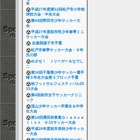
会
平成27年度第52回松戸市小学校
球技大会・中央大会
第44回野田市少年サッカー大
会
平成27年度柏市民少年春季ミニ
サッカー大会
友遊我孫子市予選
松戸市春季サッカー大会・６年
生の部
めざせ！ Ｊリーガー＆なでし
こ
第34回千葉県少年サッカー選手
権５年生大会第３ブロック予選
柏フットサルフェスティバル20
15大会
第4回柏市女子サッカークリニ
ック
流山少年サッカー卒業生＆中学
生大会
第14回濱田杯東葛Ｇｒａｄｕａ
ｔｉｏｎ U-15サッカー大会
平成26年度柏市長杯少年サッカ
ー大会