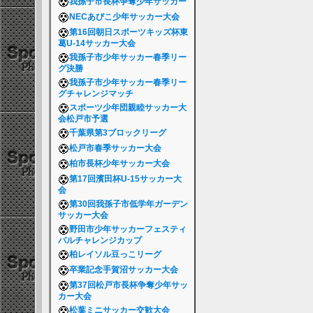
我孫子市長杯争奪少年サッカー
NECあびこ少年サッカー大会
第16回朝日スポーツキッズ杯東
葛U-14サッカー大会
我孫子市少年サッカー春季リー
グ決勝
我孫子市少年サッカー春季リー
グチャレンジマッチ
スポーツ少年団親睦サッカー大
会松戸市予選
千葉県第3ブロックリーグ
松戸市春季サッカー大会
柏市長杯少年サッカー大会
第17回濱田杯U-15サッカー大
会
第30回我孫子市低学年ガーデン
サッカー大会
野田市少年サッカーフェスティ
バルチャレンジカップ
柏レイソル豆っこリーグ
卒業記念手賀沼サッカー大会
第37回松戸市長杯争奪少年サッ
カー大会
松葉ミニサッカー交歓大会