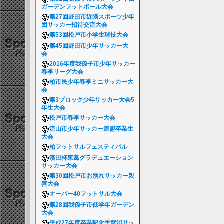
ガーデンフットボール大会
第27回野田市近隣スポーツ少年
団サッカー招待交流大会
第53回松戸市小学生球技大会
第45回野田市少年サッカー大
会
2016年度我孫子市少年サッカー
春季リーグ大会
柏市民少年春季ミニサッカー大
会
第3ブロック少年サッカー大会5
年生大会
松戸市春季サッカー大会
流山市少年サッカー連盟卒業生
大会
柏フットサルフェスティバル
濱田杯東葛グラデュエーション
サッカー大会
第30回松戸市お別れサッカー親
善大会
オーバー40フットサル大会
第28回我孫子市低学年ガーデン
大会
平成27年度卒業記念手賀沼サッ