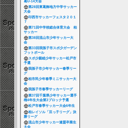
葛U-14大会
第28回東葛飾地方中学サッカー
大会
印西市サッカーフェスタ２０１
７
第71回中学校総合体育大会 柏
サッカー
第38回流山市少年サッカー大
会
第33回我孫子市スポ少ガーデン
フットボール
スポ少親睦少年サッカー松戸市
予選
我孫子市少年サッカー春季リー
グ
柏市民少年春季ミニサッカー大
会
我孫子市春季サッカーリーグ
第37回千葉県少年サッカー選手
権4年生大会第3ブロック予選
松戸市春季サッカー大会6年生
柏レイソル「豆っ子リーグ」決
勝リーグ
流山市少年サッカー連盟卒業生
大会