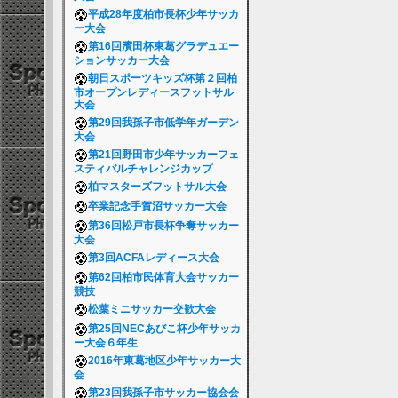
平成28年度柏市長杯少年サッカ
ー大会
第16回濱田杯東葛グラデュエー
ションサッカー大会
朝日スポーツキッズ杯第２回柏
市オープンレディースフットサル
大会
第29回我孫子市低学年ガーデン
大会
第21回野田市少年サッカーフェ
スティバルチャレンジカップ
柏マスターズフットサル大会
卒業記念手賀沼サッカー大会
第36回松戸市長杯争奪サッカー
大会
第3回ACFAレディース大会
第62回柏市民体育大会サッカー
競技
松葉ミニサッカー交歓大会
第25回NECあびこ杯少年サッカ
ー大会６年生
2016年東葛地区少年サッカー大
会
第23回我孫子市サッカー協会会