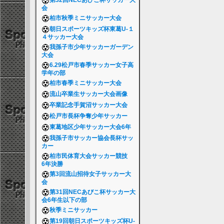
第32回NECあびこ杯サッカー大
会
柏市秋季ミニサッカー大会
朝日スポーツキッズ杯東葛U-１
４サッカー大会
我孫子市少年サッカーガーデン
大会
6.29松戸市春季サッカー女子高
学年の部
柏市春季ミニサッカー大会
流山卒業生サッカー大会画像
卒業記念手賀沼サッカー大会
松戸市長杯争奪少年サッカー
東葛地区少年サッカー大会6年
我孫子市サッカー協会長杯サッ
カー
柏市民体育大会サッカー競技
6年決勝
第3回流山招待女子サッカー大
会
第31回NECあびこ杯サッカー大
会6年生以下の部
秋季ミニサッカー
第19回朝日スポーツキッズ杯U-