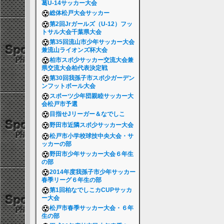
葛U-14サッカー大会
総体松戸大会サッカー
第2回Jrガールズ（U-12）フッ
トサル大会千葉県大会
第35回流山市少年サッカー大会
兼流山ライオンズ杯大会
柏市スポ少サッカー交流大会兼
県交流大会柏代表決定戦
第30回我孫子市スポ少ガーデン
ンフットボール大会
スポーツ少年団親睦サッカー大
会松戸市予選
目指せJリーガー＆なでしこ
野田市近隣スポ少サッカー大会
松戸市小学校球技中央大会・サ
ッカーの部
野田市少年サッカー大会６年生
の部
2014年度我孫子市少年サッカー
春季リーグ６年生の部
第1回柏なでしこカCUPサッカ
ー大会
松戸市春季サッカー大会・６年
生の部