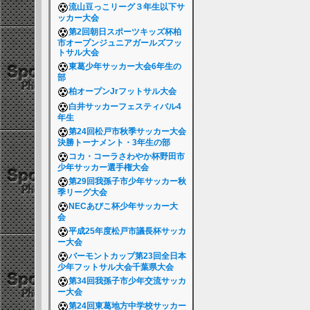
流山豆っこリーグ３年生以下サ
ッカー大会
第2回朝日スポーツキッズ杯柏
市オープンジュニアガールズフッ
トサル大会
東葛少年サッカー大会6年生の
部
柏オープンJrフットサル大会
白井サッカーフェスティバル4
年生
第24回松戸市秋季サッカー大会
決勝トーナメント・3年生の部
コカ・コーラさわやか杯野田市
少年サッカー選手権大会
第29回我孫子市少年サッカー秋
季リーグ大会
NECあびこ杯少年サッカー大
会
平成25年度松戸市議長杯サッカ
ー大会
バーモントカップ第23回全日本
少年フットサル大会千葉県大会
第34回我孫子市少年交流サッカ
ー大会
第24回東葛地方中学校サッカー