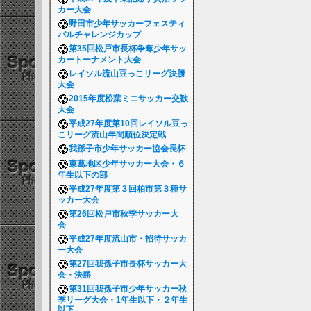
カー大会
野田市少年サッカーフェスティ
バルチャレンジカップ
第35回松戸市長杯争奪少年サッ
カートーナメント大会
レイソル流山豆っこリーグ決勝
大会
2015年度松葉ミニサッカー交歓
大会
平成27年度第10回レイソル豆っ
こリーグ流山年間順位決定戦
我孫子市少年サッカー協会長杯
東葛地区少年サッカー大会・６
年生以下の部
平成27年度第３回柏市第３種サ
ッカー大会
第26回松戸市秋季サッカー大
会
平成27年度流山市・招待サッカ
ー大会
第27回我孫子市長杯サッカー大
会・決勝
第31回我孫子市少年サッカー秋
季リーグ大会・1年生以下・２年生
以下