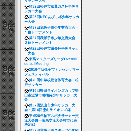
サッカー大会
第32回松戸市京葉ガス杯争奪サ
ッカー大会
第25回NECあびこ杯少年サッカ
ー大会
第37回我孫子市少年交流大会・
１位トーナメント
第37回我孫子市少年交流大会・
２位トーナメント
第22回松戸市議長杯争奪サッカ
ー大会
東葛マスターズリーグOver60F
ootballMeeting
2016年我孫子市トレセンサマー
フェスティバル
第70回中学校総合体育大会 松
戸サッカー
第16回野田ライオンズカップ野
田市近隣市町招待少年サッカー大
会
第37回流山市少年サッカー大
会・第14回流山ライオンズ杯
平成28年柏市スポ少サッカー交
流大会兼千葉県交流大会柏市代表
決定戦
第32回我孫子市スポーツ少年団