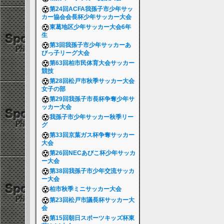
第24回ACFA我孫子市少年サッ
カー協会会長杯少年サッカー大会
東葛地区少年サッカー大会6年
生
第3回我孫子市少年サッカーあ
びっ子リーグ大会
第63回柏市民体育大会サッカー
競技
第28回松戸市秋季サッカー大会
女子の部
第29回我孫子市長杯争奪少年サ
ッカー大会
我孫子市少年サッカー秋季リー
グ
第33回京葉ガス杯争奪サッカー
大会
第26回NECあびこ杯少年サッカ
ー大会
第38回我孫子市少年交流サッカ
ー大会
柏市秋季ミニサッカー大会
第23回松戸市議長杯サッカー大
会
第15回朝日スポーツキッズ杯東