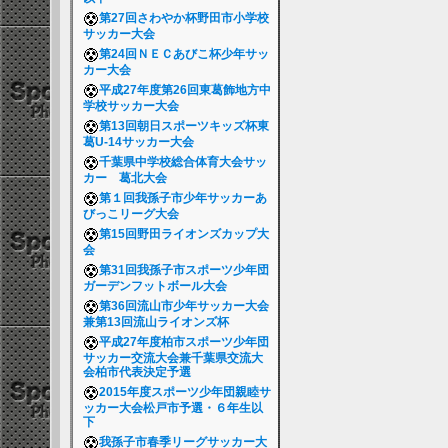
第27回さわやか杯野田市小学校
サッカー大会
第24回ＮＥＣあびこ杯少年サッ
カー大会
平成27年度第26回東葛飾地方中
学校サッカー大会
第13回朝日スポーツキッズ杯東
葛U-14サッカー大会
千葉県中学校総合体育大会サッ
カー 葛北大会
第１回我孫子市少年サッカーあ
びっこリーグ大会
第15回野田ライオンズカップ大
会
第31回我孫子市スポーツ少年団
ガーデンフットボール大会
第36回流山市少年サッカー大会
兼第13回流山ライオンズ杯
平成27年度柏市スポーツ少年団
サッカー交流大会兼千葉県交流大
会柏市代表決定予選
2015年度スポーツ少年団親睦サ
ッカー大会松戸市予選・６年生以
下
我孫子市春季リーグサッカー大