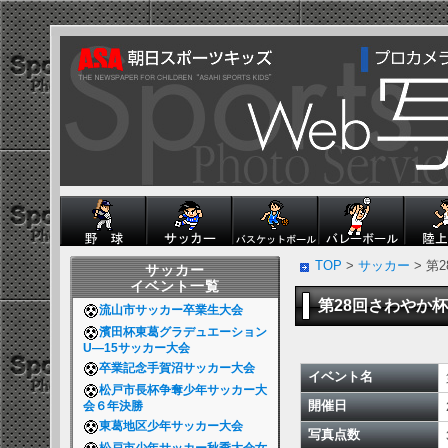
TOP
>
サッカー
> 第
サッカー
イベント一覧
第28回さわやか
流山市サッカー卒業生大会
濱田杯東葛グラデュエーション
U―15サッカー大会
卒業記念手賀沼サッカー大会
イベント名
松戸市長杯争奪少年サッカー大
開催日
会６年決勝
東葛地区少年サッカー大会
写真点数