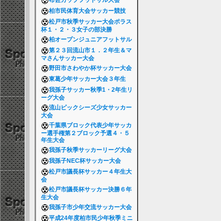
布佐カップフットサル大会
柏市民体育大会サッカー競技
松戸市秋季サッカー大会ポラス
杯１・２・３女子の部決勝
柏オープンジュニアフットサル
第２３回流山市１．２年生＆マ
マさんサッカー大会
野田市さわやか杯サッカー大会
東葛少年サッカー大会３年生
我孫子サッカー秋季1・2年生リ
ーグ大会
流山ピックシーズ少女サッカー
大会
千葉県ブロック代表少年サッカ
ー選手権第２ブロック予選４・５
年生大会
我孫子秋季サッカーリーグ大会
我孫子NEC杯サッカー大会
松戸市議長杯サッカー４年生大
会
松戸市議長杯サッカー決勝６年
生大会
我孫子市少年交流サッカー大会
平成24年度柏市民少年秋季ミニ