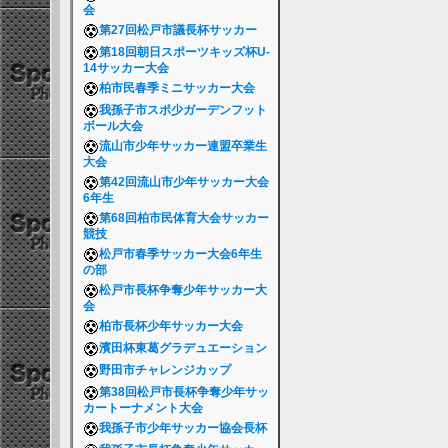
会
第27回松戸市議長杯サッカー
第18回朝日スポーツキッズ杯U-
14サッカー大会
柏市民春季ミニサッカー大会
我孫子市スポ少ガーデンフット
ボール大会
流山市少年サッカー連盟卒業生
大会
第42回流山市少年サッカー大会
6年生
第68回柏市民体育大会サッカー
競技
松戸市春季サッカー大会6年生
の部
松戸市長杯争奪少年サッカー大
会
柏市長杯少年サッカー大会
濱田杯東葛グラデュエーション
野田市チャレンジカップ
第38回松戸市長杯争奪少年サッ
カートーナメント大会
我孫子市少年サッカー協会長杯