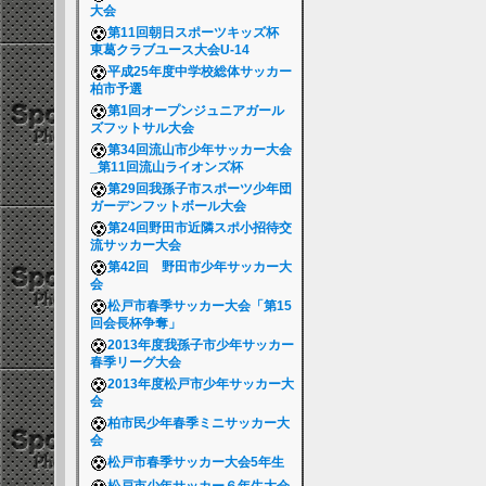
大会
第11回朝日スポーツキッズ杯
東葛クラブユース大会U-14
平成25年度中学校総体サッカー
柏市予選
第1回オープンジュニアガール
ズフットサル大会
第34回流山市少年サッカー大会
_第11回流山ライオンズ杯
第29回我孫子市スポーツ少年団
ガーデンフットボール大会
第24回野田市近隣スポ小招待交
流サッカー大会
第42回 野田市少年サッカー大
会
松戸市春季サッカー大会「第15
回会長杯争奪」
2013年度我孫子市少年サッカー
春季リーグ大会
2013年度松戸市少年サッカー大
会
柏市民少年春季ミニサッカー大
会
松戸市春季サッカー大会5年生