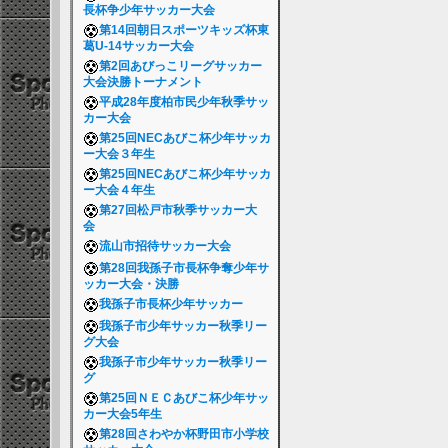
長杯争少年サッカー大会
第14回朝日スポーツキッズ杯東
葛U-14サッカー大会
第2回あびっこリーグサッカー
大会決勝トーナメント
平成28年度柏市民少年秋季サッ
カー大会
第25回NECあびこ杯少年サッカ
ー大会３年生
第25回NECあびこ杯少年サッカ
ー大会４年生
第27回松戸市秋季サッカー大
会
流山市招待サッカー大会
第28回我孫子市長杯争奪少年サ
ッカー大会・決勝
我孫子市長杯少年サッカー
我孫子市少年サッカー秋季リー
グ大会
我孫子市少年サッカー秋季リー
グ
第25回ＮＥＣあびこ杯少年サッ
カー大会5年生
第28回さわやか杯野田市小学校