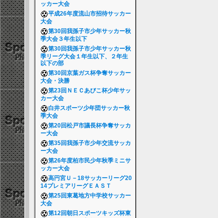
ッカー大会
平成26年度流山市招待サッカー
大会
第30回我孫子市少年サッカー秋
季大会３年生以下
第30回我孫子市少年サッカー秋
季リーグ大会１年生以下、２年生
以下の部
第30回京葉ガス杯争奪サッカー
大会・決勝
第23回ＮＥＣあびこ杯少年サッ
カー大会
白井スポーツ少年団サッカー秋
季大会
第20回松戸市議長杯争奪サッカ
ー大会
第35回我孫子市少年交流サッカ
ー大会
第26年度柏市民少年秋季ミニサ
ッカー大会
高円宮Ｕ－18サッカーリーグ20
14プレミアリーグＥＡＳＴ
第25回東葛地方中学校サッカー
大会
第12回朝日スポーツキッズ杯東