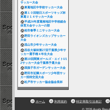
サッカー大会
東葛地区中学校サッカー大会
第１０回朝日スポーツキッズ杯
東葛Ｕ１４サッカー大会
平成24年度葛南地区中学校総合
体育大会サッカーの部
柏市春季ミニサッカー大会
野田ライオンズカップサッカー
大会
流山市少年サッカー大会
四谷大塚杯第27回千葉県少年サ
ッカー選手権４年生大会
第10回関東ガールズ・エイトU1
2サッカー大会千葉県予選大会
我孫子市ガーデンサッカー大会
野田市近隣スポーツ少年団サッ
カー招待交流大会
松戸市サッカー協会協会長杯
ホーム
利用規約
特定商取引法表記
© 2026 Asahi Resu