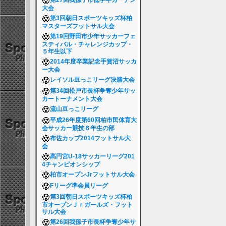
第27回我孫子市低学年ガーデン
大会
第3回朝日スポーツキッズ杯柏
マスターズフットサル大会
第19回野田市少年サッカーフェ
スティバル・チャレンジカップ・
５年生以下
2014年度卒業記念手賀沼サッカ
ー大会
レイソル豆っこリーグ決勝大会
第34回松戸市長杯争奪少年サッ
カートーナメント大会
流山豆っこリーグ
平成26年度第60回柏市民体育大
会サッカー競技６年生の部
布佐カップ2014フットサル大
会
高円宮U-18サッカーリーグ201
4チャンピオンシップ
柏市オープンJrフットサル大会
Fリーグ準会員リーグ
第3回朝日スポーツキッズ杯柏
市オープンＪｒガールズ・フット
サル大会
第26回我孫子市長杯争奪少年サ