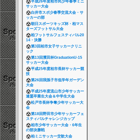
平成26年度柏市民少年春季ミニ
サッカー大会
白井市スポ少春季交流大会・サ
ッカーの部
朝日スポーツキッズ杯・柏マス
ターズフットサル大会
柏フットサルフェスティバル20
14・決勝
第3回柏市女子サッカークリニ
ック
第13回濱田杯GraduationU-15
サッカー大会
平成25年度柏市長杯サッカー競
技
第26回我孫子市低学年ガーデン
大会
平成25年度流山市少年サッカー
連盟卒業生大会＆中学生大会
松戸市長杯争奪少年サッカー大
会
第18回野田市少年サッカーフェ
スティバルチャレンジカップ
柏市少年サッカー大会・6年生
の部決勝戦
柏ミニサッカー交歓大会