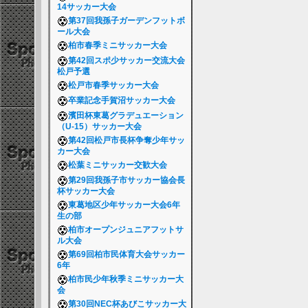
14サッカー大会
第37回我孫子ガーデンフットボ
ール大会
柏市春季ミニサッカー大会
第42回スポ少サッカー交流大会
松戸予選
松戸市春季サッカー大会
卒業記念手賀沼サッカー大会
濱田杯東葛グラデュエーション
（U-15）サッカー大会
第42回松戸市長杯争奪少年サッ
カー大会
松葉ミニサッカー交歓大会
第29回我孫子市サッカー協会長
杯サッカー大会
東葛地区少年サッカー大会6年
生の部
柏市オープンジュニアフットサ
ル大会
第69回柏市民体育大会サッカー
6年
柏市民少年秋季ミニサッカー大
会
第30回NEC杯あびこサッカー大