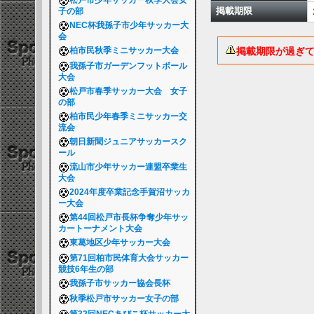
松戸市少年サッカー秋季大会女
掲載期限
子の部
NEC杯我孫子市少年サッカー大
会
掲載期限が過ぎ
柏市民秋季ミニサッカー大会
我孫子市ガーデンフットボール
大会
松戸市春季サッカー大会 女子
の部
柏市民少年春季ミニサッカー交
流会
朝日新聞ジュニアサッカースク
ール
流山市少年サッカー連盟卒業生
大会
2024年度卒業記念手賀沼サッカ
ー大会
第44回松戸市長杯争奪少年サッ
カートーナメント大会
東葛地区少年サッカー大会
第71回柏市民体育大会サッカー
競技6年生の部
我孫子市サッカー協会長杯
秋季松戸市サッカー女子の部