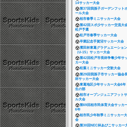
14サッカー大会
第37回我孫子ガーデンフット
ール大会
柏市春季ミニサッカー大会
第42回スポ少サッカー交流大
松戸予選
松戸市春季サッカー大会
卒業記念手賀沼サッカー大会
濱田杯東葛グラデュエーショ
（U-15）サッカー大会
第42回松戸市長杯争奪少年サ
カー大会
松葉ミニサッカー交歓大会
第29回我孫子市サッカー協会
杯サッカー大会
東葛地区少年サッカー大会6年
生の部
柏市オープンジュニアフット
ル大会
第69回柏市民体育大会サッカ
6年
柏市民少年秋季ミニサッカー
会
第30回NEC杯あびこサッカー