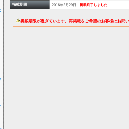
女
掲載期限
2016年2月29日
掲載終了しました
大
掲載期限が過ぎています。再掲載をご希望のお客様はお問
ル
子
交
ク
生
カ
ッ
ー