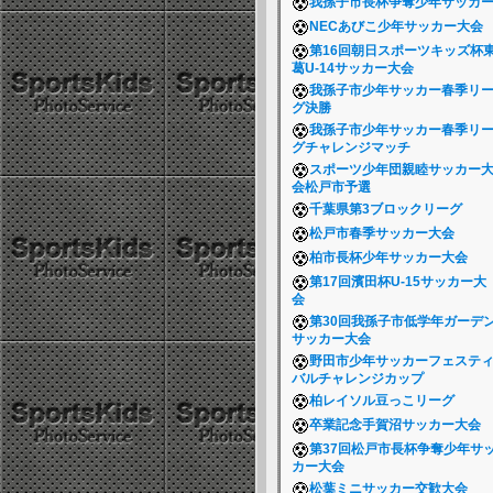
我孫子市長杯争奪少年サッカ
NECあびこ少年サッカー大会
第16回朝日スポーツキッズ杯
葛U-14サッカー大会
我孫子市少年サッカー春季リ
グ決勝
我孫子市少年サッカー春季リ
グチャレンジマッチ
スポーツ少年団親睦サッカー
会松戸市予選
千葉県第3ブロックリーグ
松戸市春季サッカー大会
柏市長杯少年サッカー大会
第17回濱田杯U-15サッカー大
会
第30回我孫子市低学年ガーデ
サッカー大会
野田市少年サッカーフェステ
バルチャレンジカップ
柏レイソル豆っこリーグ
卒業記念手賀沼サッカー大会
第37回松戸市長杯争奪少年サ
カー大会
松葉ミニサッカー交歓大会