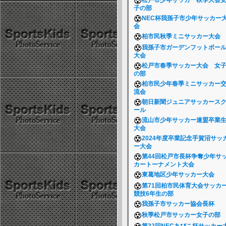
松戸市少年サッカー秋季大会
子の部
NEC杯我孫子市少年サッカー
会
柏市民秋季ミニサッカー大会
我孫子市ガーデンフットボー
大会
松戸市春季サッカー大会 女
の部
柏市民少年春季ミニサッカー
流会
朝日新聞ジュニアサッカース
ール
流山市少年サッカー連盟卒業
大会
2024年度卒業記念手賀沼サッ
ー大会
第44回松戸市長杯争奪少年サ
カートーナメント大会
東葛地区少年サッカー大会
第71回柏市民体育大会サッカ
競技6年生の部
我孫子市サッカー協会長杯
秋季松戸市サッカー女子の部