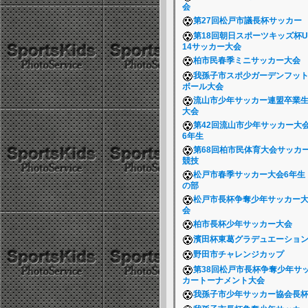
会
第27回松戸市議長杯サッカー
第18回朝日スポーツキッズ杯U
14サッカー大会
柏市民春季ミニサッカー大会
我孫子市スポ少ガーデンフッ
ボール大会
流山市少年サッカー連盟卒業
大会
第42回流山市少年サッカー大
6年生
第68回柏市民体育大会サッカ
競技
松戸市春季サッカー大会6年生
の部
松戸市長杯争奪少年サッカー
会
柏市長杯少年サッカー大会
濱田杯東葛グラデュエーショ
野田市チャレンジカップ
第38回松戸市長杯争奪少年サ
カートーナメント大会
我孫子市少年サッカー協会長