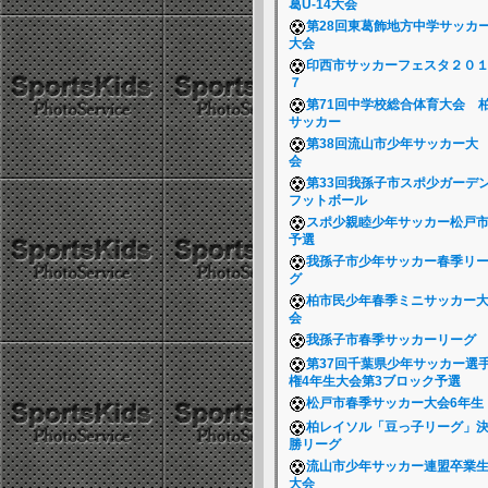
葛U-14大会
第28回東葛飾地方中学サッカ
大会
印西市サッカーフェスタ２０
７
第71回中学校総合体育大会 
サッカー
第38回流山市少年サッカー大
会
第33回我孫子市スポ少ガーデ
フットボール
スポ少親睦少年サッカー松戸
予選
我孫子市少年サッカー春季リ
グ
柏市民少年春季ミニサッカー
会
我孫子市春季サッカーリーグ
第37回千葉県少年サッカー選
権4年生大会第3ブロック予選
松戸市春季サッカー大会6年
柏レイソル「豆っ子リーグ」
勝リーグ
流山市少年サッカー連盟卒業
大会