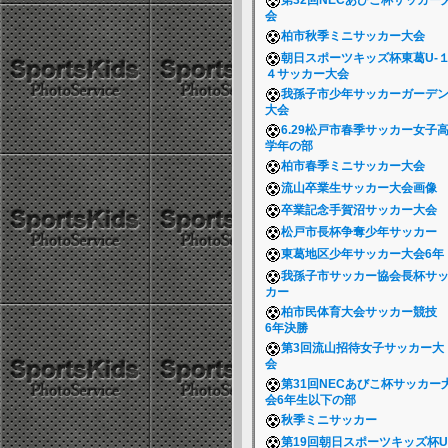
第32回NECあびこ杯サッカー
会
柏市秋季ミニサッカー大会
朝日スポーツキッズ杯東葛U-
４サッカー大会
我孫子市少年サッカーガーデ
大会
6.29松戸市春季サッカー女子
学年の部
柏市春季ミニサッカー大会
流山卒業生サッカー大会画像
卒業記念手賀沼サッカー大会
松戸市長杯争奪少年サッカー
東葛地区少年サッカー大会6
我孫子市サッカー協会長杯サ
カー
柏市民体育大会サッカー競
6年決勝
第3回流山招待女子サッカー大
会
第31回NECあびこ杯サッカー
会6年生以下の部
秋季ミニサッカー
第19回朝日スポーツキッズ杯U