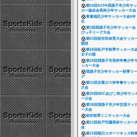
第24回ACFA我孫子市少年サッ
カー協会会長杯少年サッカー大
東葛地区少年サッカー大会6年
生
第3回我孫子市少年サッカーあ
びっ子リーグ大会
第63回柏市民体育大会サッカ
競技
第28回松戸市秋季サッカー大
女子の部
第29回我孫子市長杯争奪少年
ッカー大会
我孫子市少年サッカー秋季リ
グ
第33回京葉ガス杯争奪サッカ
大会
第26回NECあびこ杯少年サッ
ー大会
第38回我孫子市少年交流サッ
ー大会
柏市秋季ミニサッカー大会
第23回松戸市議長杯サッカー
会
第15回朝日スポーツキッズ杯