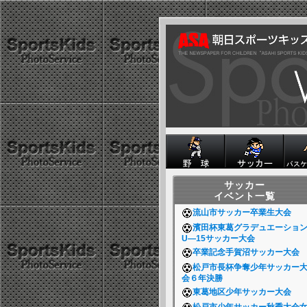
サッカー
イベント一覧
流山市サッカー卒業生大会
濱田杯東葛グラデュエーショ
U―15サッカー大会
卒業記念手賀沼サッカー大会
松戸市長杯争奪少年サッカー
会６年決勝
東葛地区少年サッカー大会