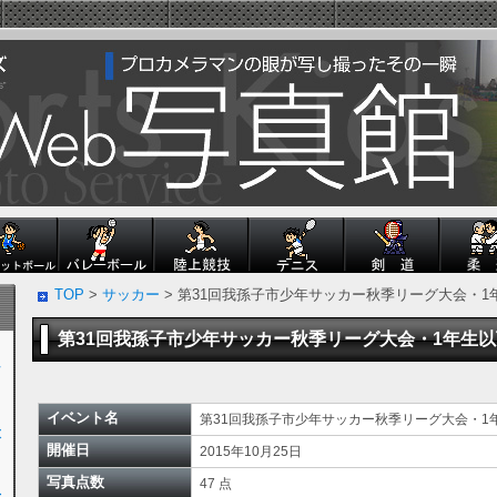
TOP
>
サッカー
> 第31回我孫子市少年サッカー秋季リーグ大会・
第31回我孫子市少年サッカー秋季リーグ大会・1年生
ン
イベント名
第31回我孫子市少年サッカー秋季リーグ大会・
大
開催日
2015年10月25日
写真点数
47 点