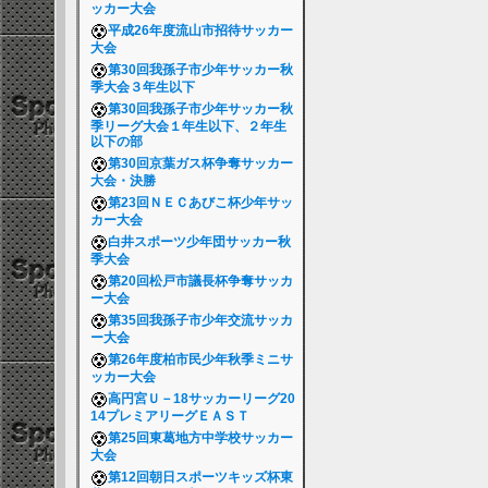
ッカー大会
平成26年度流山市招待サッカー
大会
第30回我孫子市少年サッカー秋
季大会３年生以下
第30回我孫子市少年サッカー秋
季リーグ大会１年生以下、２年生
以下の部
第30回京葉ガス杯争奪サッカー
大会・決勝
第23回ＮＥＣあびこ杯少年サッ
カー大会
白井スポーツ少年団サッカー秋
季大会
第20回松戸市議長杯争奪サッカ
ー大会
第35回我孫子市少年交流サッカ
ー大会
第26年度柏市民少年秋季ミニサ
ッカー大会
高円宮Ｕ－18サッカーリーグ20
14プレミアリーグＥＡＳＴ
第25回東葛地方中学校サッカー
大会
第12回朝日スポーツキッズ杯東