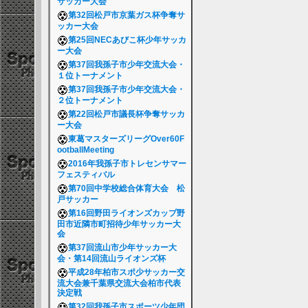
サッカー大会
第32回松戸市京葉ガス杯争奪サ
ッカー大会
第25回NECあびこ杯少年サッカ
ー大会
第37回我孫子市少年交流大会・
１位トーナメント
第37回我孫子市少年交流大会・
２位トーナメント
第22回松戸市議長杯争奪サッカ
ー大会
東葛マスターズリーグOver60F
ootballMeeting
2016年我孫子市トレセンサマー
フェスティバル
第70回中学校総合体育大会 松
戸サッカー
第16回野田ライオンズカップ野
田市近隣市町招待少年サッカー大
会
第37回流山市少年サッカー大
会・第14回流山ライオンズ杯
平成28年柏市スポ少サッカー交
流大会兼千葉県交流大会柏市代表
決定戦
第32回我孫子市スポーツ少年団