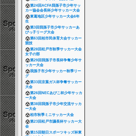
第24回ACFA我孫子市少年サッ
カー協会会長杯少年サッカー大会
東葛地区少年サッカー大会6年
生
第3回我孫子市少年サッカーあ
びっ子リーグ大会
第63回柏市民体育大会サッカー
競技
第28回松戸市秋季サッカー大会
女子の部
第29回我孫子市長杯争奪少年サ
ッカー大会
我孫子市少年サッカー秋季リー
グ
第33回京葉ガス杯争奪サッカー
大会
第26回NECあびこ杯少年サッカ
ー大会
第38回我孫子市少年交流サッカ
ー大会
柏市秋季ミニサッカー大会
第23回松戸市議長杯サッカー大
会
第15回朝日スポーツキッズ杯東