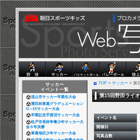
TOP
>
サッカー
> 第
サッカー
イベント一覧
第15回野田ライ
流山市サッカー卒業生大会
濱田杯東葛グラデュエーション
U―15サッカー大会
卒業記念手賀沼サッカー大会
イベント名
松戸市長杯争奪少年サッカー大
開催日
会６年決勝
東葛地区少年サッカー大会
写真点数