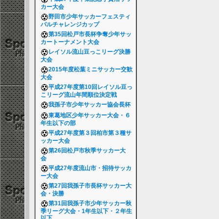
カー大会
野田市少年サッカーフェスティ
バルチャレンジカップ
第35回松戸市長杯争奪少年サッ
カートーナメント大会
レイソル流山豆っこリーグ決勝
大会
2015年度松葉ミニサッカー交歓
大会
平成27年度第10回レイソル豆っ
こリーグ流山年間順位決定戦
我孫子市少年サッカー協会長杯
東葛地区少年サッカー大会・６
年生以下の部
平成27年度第３回柏市第３種サ
ッカー大会
第26回松戸市秋季サッカー大
会
平成27年度流山市・招待サッカ
ー大会
第27回我孫子市長杯サッカー大
会・決勝
第31回我孫子市少年サッカー秋
季リーグ大会・1年生以下・２年生
以下