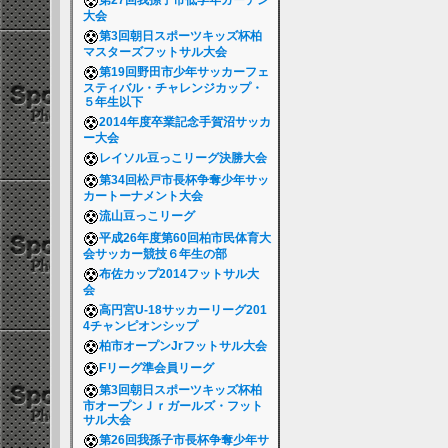
第27回我孫子市低学年ガーデン
大会
第3回朝日スポーツキッズ杯柏
マスターズフットサル大会
第19回野田市少年サッカーフェ
スティバル・チャレンジカップ・
５年生以下
2014年度卒業記念手賀沼サッカ
ー大会
レイソル豆っこリーグ決勝大会
第34回松戸市長杯争奪少年サッ
カートーナメント大会
流山豆っこリーグ
平成26年度第60回柏市民体育大
会サッカー競技６年生の部
布佐カップ2014フットサル大
会
高円宮U-18サッカーリーグ201
4チャンピオンシップ
柏市オープンJrフットサル大会
Fリーグ準会員リーグ
第3回朝日スポーツキッズ杯柏
市オープンＪｒガールズ・フット
サル大会
第26回我孫子市長杯争奪少年サ