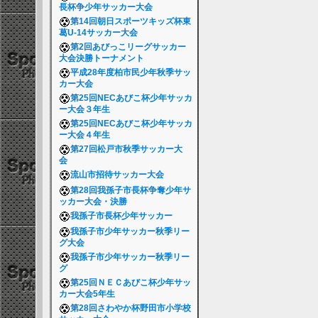
長杯争少年サッカー大会
第14回朝日スポーツキッズ杯東
葛U-14サッカー大会
第2回あびっこリーグサッカー
大会決勝トーナメント
平成28年度柏市民少年秋季サッ
カー大会
第25回NECあびこ杯少年サッカ
ー大会３年生
第25回NECあびこ杯少年サッカ
ー大会４年生
第27回松戸市秋季サッカー大
会
流山市招待サッカー大会
第28回我孫子市長杯争奪少年サ
ッカー大会・決勝
我孫子市長杯少年サッカー
我孫子市少年サッカー秋季リー
グ大会
我孫子市少年サッカー秋季リー
グ
第25回ＮＥＣあびこ杯少年サッ
カー大会5年生
第28回さわやか杯野田市小学校