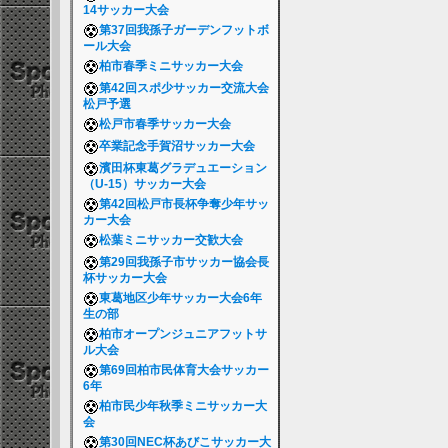
14サッカー大会
第37回我孫子ガーデンフットボ
ール大会
柏市春季ミニサッカー大会
第42回スポ少サッカー交流大会
松戸予選
松戸市春季サッカー大会
卒業記念手賀沼サッカー大会
濱田杯東葛グラデュエーション
（U-15）サッカー大会
第42回松戸市長杯争奪少年サッ
カー大会
松葉ミニサッカー交歓大会
第29回我孫子市サッカー協会長
杯サッカー大会
東葛地区少年サッカー大会6年
生の部
柏市オープンジュニアフットサ
ル大会
第69回柏市民体育大会サッカー
6年
柏市民少年秋季ミニサッカー大
会
第30回NEC杯あびこサッカー大