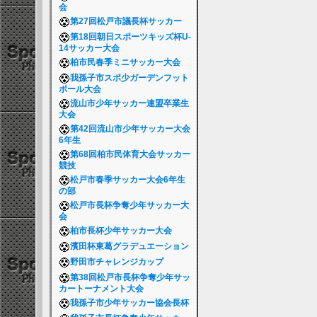
会
第27回松戸市議長杯サッカー
第18回朝日スポーツキッズ杯U-
14サッカー大会
柏市民春季ミニサッカー大会
我孫子市スポ少ガーデンフット
ボール大会
流山市少年サッカー連盟卒業生
大会
第42回流山市少年サッカー大会
6年生
第68回柏市民体育大会サッカー
競技
松戸市春季サッカー大会6年生
の部
松戸市長杯争奪少年サッカー大
会
柏市長杯少年サッカー大会
濱田杯東葛グラデュエーション
野田市チャレンジカップ
第38回松戸市長杯争奪少年サッ
カートーナメント大会
我孫子市少年サッカー協会長杯