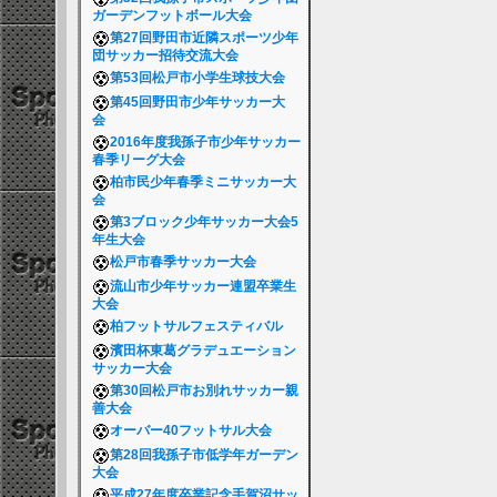
ガーデンフットボール大会
第27回野田市近隣スポーツ少年
団サッカー招待交流大会
第53回松戸市小学生球技大会
第45回野田市少年サッカー大
会
2016年度我孫子市少年サッカー
春季リーグ大会
柏市民少年春季ミニサッカー大
会
第3ブロック少年サッカー大会5
年生大会
松戸市春季サッカー大会
流山市少年サッカー連盟卒業生
大会
柏フットサルフェスティバル
濱田杯東葛グラデュエーション
サッカー大会
第30回松戸市お別れサッカー親
善大会
オーバー40フットサル大会
第28回我孫子市低学年ガーデン
大会
平成27年度卒業記念手賀沼サッ