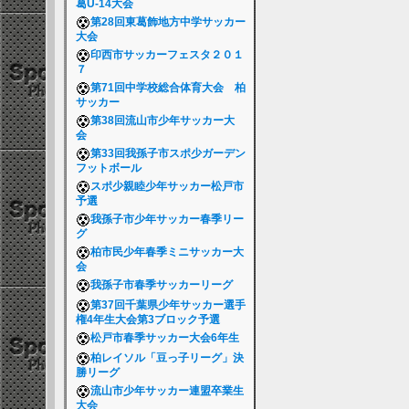
葛U-14大会
第28回東葛飾地方中学サッカー
大会
印西市サッカーフェスタ２０１
７
第71回中学校総合体育大会 柏
サッカー
第38回流山市少年サッカー大
会
第33回我孫子市スポ少ガーデン
フットボール
スポ少親睦少年サッカー松戸市
予選
我孫子市少年サッカー春季リー
グ
柏市民少年春季ミニサッカー大
会
我孫子市春季サッカーリーグ
第37回千葉県少年サッカー選手
権4年生大会第3ブロック予選
松戸市春季サッカー大会6年生
柏レイソル「豆っ子リーグ」決
勝リーグ
流山市少年サッカー連盟卒業生
大会