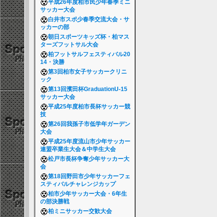
平成26年度柏市民少年春季ミニ
サッカー大会
白井市スポ少春季交流大会・サ
ッカーの部
朝日スポーツキッズ杯・柏マス
ターズフットサル大会
柏フットサルフェスティバル20
14・決勝
第3回柏市女子サッカークリニ
ック
第13回濱田杯GraduationU-15
サッカー大会
平成25年度柏市長杯サッカー競
技
第26回我孫子市低学年ガーデン
大会
平成25年度流山市少年サッカー
連盟卒業生大会＆中学生大会
松戸市長杯争奪少年サッカー大
会
第18回野田市少年サッカーフェ
スティバルチャレンジカップ
柏市少年サッカー大会・6年生
の部決勝戦
柏ミニサッカー交歓大会