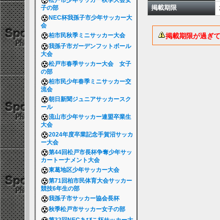
松戸市少年サッカー秋季大会女
掲載期限
子の部
NEC杯我孫子市少年サッカー大
会
掲載期限が過ぎ
柏市民秋季ミニサッカー大会
我孫子市ガーデンフットボール
大会
松戸市春季サッカー大会 女子
の部
柏市民少年春季ミニサッカー交
流会
朝日新聞ジュニアサッカースク
ール
流山市少年サッカー連盟卒業生
大会
2024年度卒業記念手賀沼サッカ
ー大会
第44回松戸市長杯争奪少年サッ
カートーナメント大会
東葛地区少年サッカー大会
第71回柏市民体育大会サッカー
競技6年生の部
我孫子市サッカー協会長杯
秋季松戸市サッカー女子の部