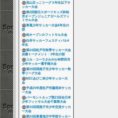
流山豆っこリーグ３年生以下サ
ッカー大会
第2回朝日スポーツキッズ杯柏
市オープンジュニアガールズフッ
トサル大会
東葛少年サッカー大会6年生の
部
柏オープンJrフットサル大会
白井サッカーフェスティバル4
年生
第24回松戸市秋季サッカー大会
決勝トーナメント・3年生の部
コカ・コーラさわやか杯野田市
少年サッカー選手権大会
第29回我孫子市少年サッカー秋
季リーグ大会
NECあびこ杯少年サッカー大
会
平成25年度松戸市議長杯サッカ
ー大会
バーモントカップ第23回全日本
少年フットサル大会千葉県大会
第34回我孫子市少年交流サッカ
ー大会
第24回東葛地方中学校サッカー