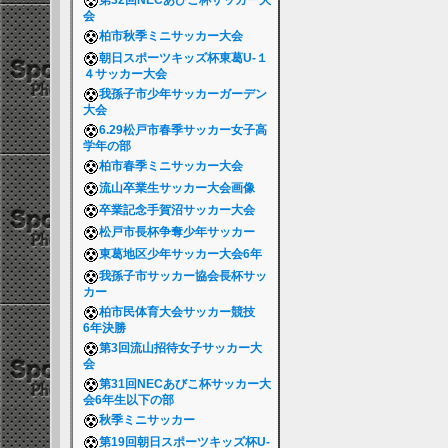
第32回NECあびこ杯サッカー大
会
柏市秋季ミニサッカー大会
朝日スポーツキッズ杯東葛U-１
４サッカー大会
我孫子市少年サッカーガーデン
大会
6.29松戸市春季サッカー女子高
学年の部
柏市春季ミニサッカー大会
流山卒業生サッカー大会画像
卒業記念手賀沼サッカー大会
松戸市長杯争奪少年サッカー
東葛地区少年サッカー大会6年
我孫子市サッカー協会長杯サッ
カー
柏市民体育大会サッカー競技
6年決勝
第3回流山招待女子サッカー大
会
第31回NECあびこ杯サッカー大
会6年生以下の部
秋季ミニサッカー
第19回朝日スポーツキッズ杯U-