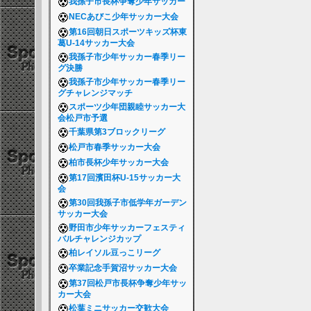
我孫子市長杯争奪少年サッカー
NECあびこ少年サッカー大会
第16回朝日スポーツキッズ杯東
葛U-14サッカー大会
我孫子市少年サッカー春季リー
グ決勝
我孫子市少年サッカー春季リー
グチャレンジマッチ
スポーツ少年団親睦サッカー大
会松戸市予選
千葉県第3ブロックリーグ
松戸市春季サッカー大会
柏市長杯少年サッカー大会
第17回濱田杯U-15サッカー大
会
第30回我孫子市低学年ガーデン
サッカー大会
野田市少年サッカーフェスティ
バルチャレンジカップ
柏レイソル豆っこリーグ
卒業記念手賀沼サッカー大会
第37回松戸市長杯争奪少年サッ
カー大会
松葉ミニサッカー交歓大会