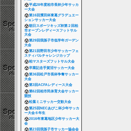
平成28年度柏市長杯少年サッカ
ー大会
第16回濱田杯東葛グラデュエー
ションサッカー大会
朝日スポーツキッズ杯第２回柏
市オープンレディースフットサル
大会
第29回我孫子市低学年ガーデン
大会
第21回野田市少年サッカーフェ
スティバルチャレンジカップ
柏マスターズフットサル大会
卒業記念手賀沼サッカー大会
第36回松戸市長杯争奪サッカー
大会
第3回ACFAレディース大会
第62回柏市民体育大会サッカー
競技
松葉ミニサッカー交歓大会
第25回NECあびこ杯少年サッカ
ー大会６年生
2016年東葛地区少年サッカー大
会
第23回我孫子市サッカー協会会