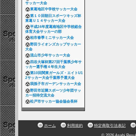
サッカー大会
東葛地区中学校サッカー大会
第１０回朝日スポーツキッズ杯
東葛Ｕ１４サッカー大会
平成24年度葛南地区中学校総合
体育大会サッカーの部
柏市春季ミニサッカー大会
野田ライオンズカップサッカー
大会
流山市少年サッカー大会
四谷大塚杯第27回千葉県少年サ
ッカー選手権４年生大会
第10回関東ガールズ・エイトU1
2サッカー大会千葉県予選大会
我孫子市ガーデンサッカー大会
野田市近隣スポーツ少年団サッ
カー招待交流大会
松戸市サッカー協会協会長杯
ホーム
利用規約
特定商取引法表記
© 2026 Asahi Resu