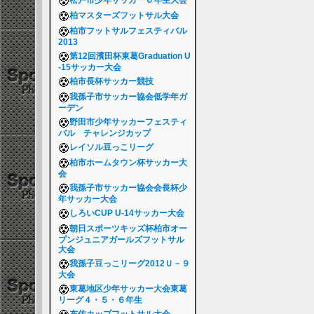
松戸市少年サッカー６年生大会
柏マスターズフットサル大会
柏市フットサルフェスティバル
2013
第12回濱田杯東葛Graduation U
-15サッカー大会
柏市長杯サッカー競技
我孫子市サッカー協会低学年ガ
ーデン
野田市少年サッカーフェスティ
バル チャレンジカップ
レイソル豆っこリーグ
柏市ホームタウン杯サッカー大
会
我孫子市サッカー協会会長杯少
年サッカー大会
しろいCUP U-14サッカー大会
朝日スポーツキッズ杯柏市オー
プンジュニアガールズフットサル
大会
我孫子豆っこリーグ2012Ｕ－９
大会
東葛地区少年サッカー大会東葛
リーグ４・５・６年生