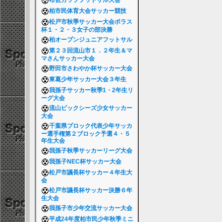
布佐カップフットサル大会
柏市民体育大会サッカー競技
松戸市秋季サッカー大会ポラス
杯１・２・３女子の部決勝
柏オープンジュニアフットサル
第２３回流山市１．２年生＆マ
マさんサッカー大会
野田市さわやか杯サッカー大会
東葛少年サッカー大会３年生
我孫子サッカー秋季1・2年生リ
ーグ大会
流山ピックシーズ少女サッカー
大会
千葉県ブロック代表少年サッカ
ー選手権第２ブロック予選４・５
年生大会
我孫子秋季サッカーリーグ大会
我孫子NEC杯サッカー大会
松戸市議長杯サッカー４年生大
会
松戸市議長杯サッカー決勝６年
生大会
我孫子市少年交流サッカー大会
平成24年度柏市民少年秋季ミニ