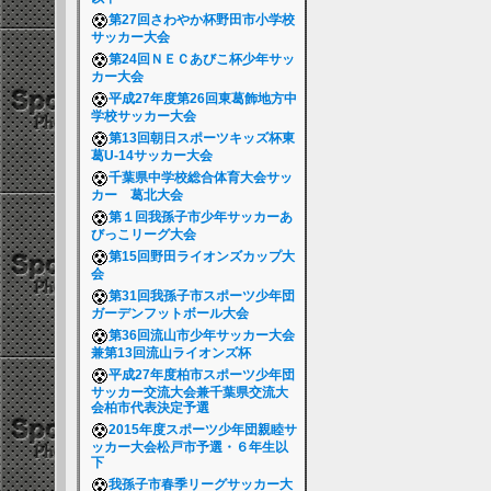
第27回さわやか杯野田市小学校
サッカー大会
第24回ＮＥＣあびこ杯少年サッ
カー大会
平成27年度第26回東葛飾地方中
学校サッカー大会
第13回朝日スポーツキッズ杯東
葛U-14サッカー大会
千葉県中学校総合体育大会サッ
カー 葛北大会
第１回我孫子市少年サッカーあ
びっこリーグ大会
第15回野田ライオンズカップ大
会
第31回我孫子市スポーツ少年団
ガーデンフットボール大会
第36回流山市少年サッカー大会
兼第13回流山ライオンズ杯
平成27年度柏市スポーツ少年団
サッカー交流大会兼千葉県交流大
会柏市代表決定予選
2015年度スポーツ少年団親睦サ
ッカー大会松戸市予選・６年生以
下
我孫子市春季リーグサッカー大