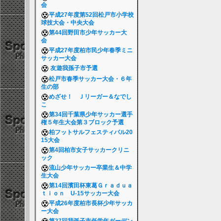
会
平成27年度第52回松戸市小学校
球技大会・中央大会
第44回野田市少年サッカー大
会
平成27年度柏市民少年春季ミニ
サッカー大会
友遊我孫子市予選
松戸市春季サッカー大会・６年
生の部
めざせ！ Ｊリーガー＆なでし
こ
第34回千葉県少年サッカー選手
権５年生大会第３ブロック予選
柏フットサルフェスティバル20
15大会
第4回柏市女子サッカークリニ
ック
流山少年サッカー卒業生＆中学
生大会
第14回濱田杯東葛Ｇｒａｄｕａ
ｔｉｏｎ U-15サッカー大会
平成26年度柏市長杯少年サッカ
ー大会