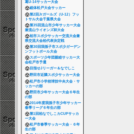
葛U-14サッカー大会
総体松戸大会サッカー
第2回Jrガールズ（U-12）フッ
トサル大会千葉県大会
第35回流山市少年サッカー大会
兼流山ライオンズ杯大会
柏市スポ少サッカー交流大会兼
県交流大会柏代表決定戦
第30回我孫子市スポ少ガーデン
ンフットボール大会
スポーツ少年団親睦サッカー大
会松戸市予選
目指せJリーガー＆なでしこ
野田市近隣スポ少サッカー大会
松戸市小学校球技中央大会・サ
ッカーの部
野田市少年サッカー大会６年生
の部
2014年度我孫子市少年サッカー
春季リーグ６年生の部
第1回柏なでしこカCUPサッカ
ー大会
松戸市春季サッカー大会・６年
生の部