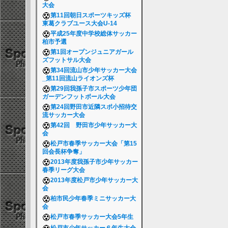
大会
第11回朝日スポーツキッズ杯
東葛クラブユース大会U-14
平成25年度中学校総体サッカー
柏市予選
第1回オープンジュニアガール
ズフットサル大会
第34回流山市少年サッカー大会
_第11回流山ライオンズ杯
第29回我孫子市スポーツ少年団
ガーデンフットボール大会
第24回野田市近隣スポ小招待交
流サッカー大会
第42回 野田市少年サッカー大
会
松戸市春季サッカー大会「第15
回会長杯争奪」
2013年度我孫子市少年サッカー
春季リーグ大会
2013年度松戸市少年サッカー大
会
柏市民少年春季ミニサッカー大
会
松戸市春季サッカー大会5年生