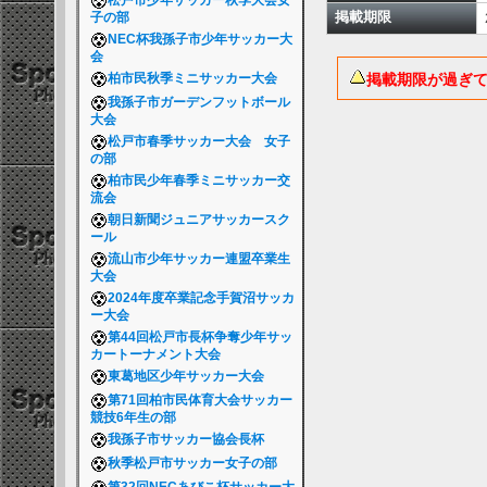
松戸市少年サッカー秋季大会女
掲載期限
子の部
NEC杯我孫子市少年サッカー大
会
掲載期限が過ぎ
柏市民秋季ミニサッカー大会
我孫子市ガーデンフットボール
大会
松戸市春季サッカー大会 女子
の部
柏市民少年春季ミニサッカー交
流会
朝日新聞ジュニアサッカースク
ール
流山市少年サッカー連盟卒業生
大会
2024年度卒業記念手賀沼サッカ
ー大会
第44回松戸市長杯争奪少年サッ
カートーナメント大会
東葛地区少年サッカー大会
第71回柏市民体育大会サッカー
競技6年生の部
我孫子市サッカー協会長杯
秋季松戸市サッカー女子の部