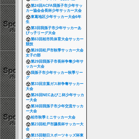
第24回ACFA我孫子市少年サッ
カー協会会長杯少年サッカー大会
東葛地区少年サッカー大会6年
生
第3回我孫子市少年サッカーあ
びっ子リーグ大会
第63回柏市民体育大会サッカー
競技
第28回松戸市秋季サッカー大会
女子の部
第29回我孫子市長杯争奪少年サ
ッカー大会
我孫子市少年サッカー秋季リー
グ
第33回京葉ガス杯争奪サッカー
大会
第26回NECあびこ杯少年サッカ
ー大会
第38回我孫子市少年交流サッカ
ー大会
柏市秋季ミニサッカー大会
第23回松戸市議長杯サッカー大
会
第15回朝日スポーツキッズ杯東