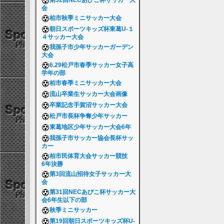
第32回NECあびこ杯サッカー大
会
柏市秋季ミニサッカー大会
朝日スポーツキッズ杯東葛U-１
４サッカー大会
我孫子市少年サッカーガーデン
大会
6.29松戸市春季サッカー女子高
学年の部
柏市春季ミニサッカー大会
流山卒業生サッカー大会画像
卒業記念手賀沼サッカー大会
松戸市長杯争奪少年サッカー
東葛地区少年サッカー大会6年
我孫子市サッカー協会長杯サッ
カー
柏市民体育大会サッカー競技
6年決勝
第3回流山招待女子サッカー大
会
第31回NECあびこ杯サッカー大
会6年生以下の部
秋季ミニサッカー
第19回朝日スポーツキッズ杯U-