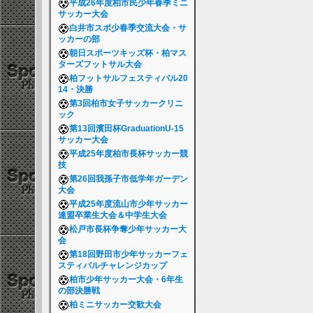
平成26年度柏市民少年春季ミニ
サッカー大会
白井市スポ少春季交流大会・サ
ッカーの部
朝日スポーツキッズ杯・柏マス
ターズフットサル大会
柏フットサルフェスティバル20
14・決勝
第3回柏市女子サッカークリニ
ック
第13回濱田杯GraduationU-15
サッカー大会
平成25年度柏市長杯サッカー競
技
第26回我孫子市低学年ガーデン
大会
平成25年度流山市少年サッカー
連盟卒業生大会＆中学生大会
松戸市長杯争奪少年サッカー大
会
第18回野田市少年サッカーフェ
スティバルチャレンジカップ
柏市少年サッカー大会・6年生
の部決勝戦
柏ミニサッカー交歓大会