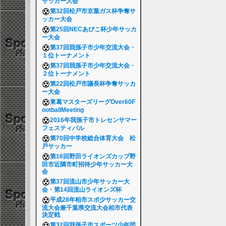
サッカー大会
第32回松戸市京葉ガス杯争奪サ
ッカー大会
第25回NECあびこ杯少年サッカ
ー大会
第37回我孫子市少年交流大会・
１位トーナメント
第37回我孫子市少年交流大会・
２位トーナメント
第22回松戸市議長杯争奪サッカ
ー大会
東葛マスターズリーグOver60F
ootballMeeting
2016年我孫子市トレセンサマー
フェスティバル
第70回中学校総合体育大会 松
戸サッカー
第16回野田ライオンズカップ野
田市近隣市町招待少年サッカー大
会
第37回流山市少年サッカー大
会・第14回流山ライオンズ杯
平成28年柏市スポ少サッカー交
流大会兼千葉県交流大会柏市代表
決定戦
第32回我孫子市スポーツ少年団