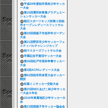
平成28年度柏市長杯少年サッカ
ー大会
第16回濱田杯東葛グラデュエー
ションサッカー大会
朝日スポーツキッズ杯第２回柏
市オープンレディースフットサル
大会
第29回我孫子市低学年ガーデン
大会
第21回野田市少年サッカーフェ
スティバルチャレンジカップ
柏マスターズフットサル大会
卒業記念手賀沼サッカー大会
第36回松戸市長杯争奪サッカー
大会
第3回ACFAレディース大会
第62回柏市民体育大会サッカー
競技
松葉ミニサッカー交歓大会
第25回NECあびこ杯少年サッカ
ー大会６年生
2016年東葛地区少年サッカー大
会
第23回我孫子市サッカー協会会