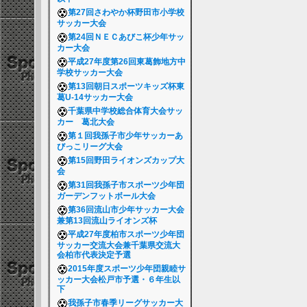
第27回さわやか杯野田市小学校
サッカー大会
第24回ＮＥＣあびこ杯少年サッ
カー大会
平成27年度第26回東葛飾地方中
学校サッカー大会
第13回朝日スポーツキッズ杯東
葛U-14サッカー大会
千葉県中学校総合体育大会サッ
カー 葛北大会
第１回我孫子市少年サッカーあ
びっこリーグ大会
第15回野田ライオンズカップ大
会
第31回我孫子市スポーツ少年団
ガーデンフットボール大会
第36回流山市少年サッカー大会
兼第13回流山ライオンズ杯
平成27年度柏市スポーツ少年団
サッカー交流大会兼千葉県交流大
会柏市代表決定予選
2015年度スポーツ少年団親睦サ
ッカー大会松戸市予選・６年生以
下
我孫子市春季リーグサッカー大