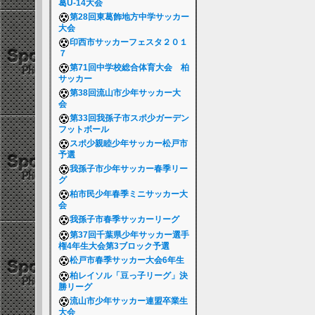
葛U-14大会
第28回東葛飾地方中学サッカー
大会
印西市サッカーフェスタ２０１
７
第71回中学校総合体育大会 柏
サッカー
第38回流山市少年サッカー大
会
第33回我孫子市スポ少ガーデン
フットボール
スポ少親睦少年サッカー松戸市
予選
我孫子市少年サッカー春季リー
グ
柏市民少年春季ミニサッカー大
会
我孫子市春季サッカーリーグ
第37回千葉県少年サッカー選手
権4年生大会第3ブロック予選
松戸市春季サッカー大会6年生
柏レイソル「豆っ子リーグ」決
勝リーグ
流山市少年サッカー連盟卒業生
大会