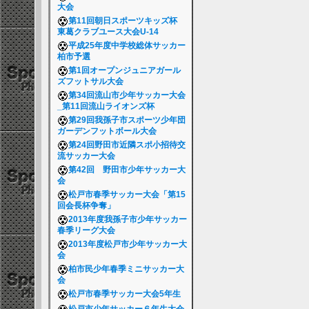
大会
第11回朝日スポーツキッズ杯
東葛クラブユース大会U-14
平成25年度中学校総体サッカー
柏市予選
第1回オープンジュニアガール
ズフットサル大会
第34回流山市少年サッカー大会
_第11回流山ライオンズ杯
第29回我孫子市スポーツ少年団
ガーデンフットボール大会
第24回野田市近隣スポ小招待交
流サッカー大会
第42回 野田市少年サッカー大
会
松戸市春季サッカー大会「第15
回会長杯争奪」
2013年度我孫子市少年サッカー
春季リーグ大会
2013年度松戸市少年サッカー大
会
柏市民少年春季ミニサッカー大
会
松戸市春季サッカー大会5年生