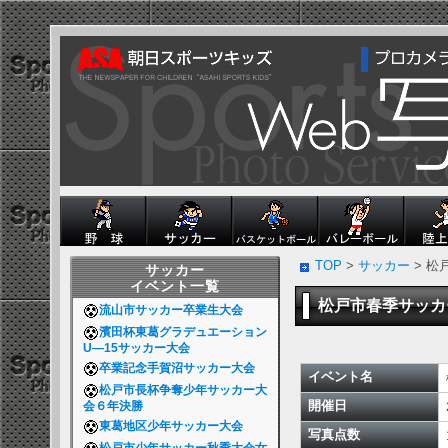
TOP
>
サッカー
> 松
サッカー
イベント一覧
松戸市春季サッカ
流山市サッカー卒業生大会
濱田杯東葛グラデュエーション
U―15サッカー大会
卒業記念手賀沼サッカー大会
イベント名
松戸市長杯争奪少年サッカー大
開催日
会６年決勝
東葛地区少年サッカー大会
写真点数