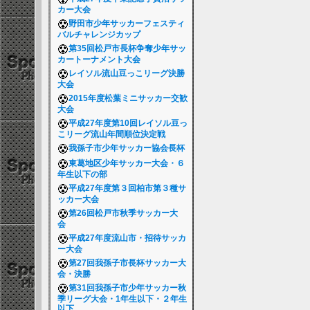
カー大会
野田市少年サッカーフェスティ
バルチャレンジカップ
第35回松戸市長杯争奪少年サッ
カートーナメント大会
レイソル流山豆っこリーグ決勝
大会
2015年度松葉ミニサッカー交歓
大会
平成27年度第10回レイソル豆っ
こリーグ流山年間順位決定戦
我孫子市少年サッカー協会長杯
東葛地区少年サッカー大会・６
年生以下の部
平成27年度第３回柏市第３種サ
ッカー大会
第26回松戸市秋季サッカー大
会
平成27年度流山市・招待サッカ
ー大会
第27回我孫子市長杯サッカー大
会・決勝
第31回我孫子市少年サッカー秋
季リーグ大会・1年生以下・２年生
以下