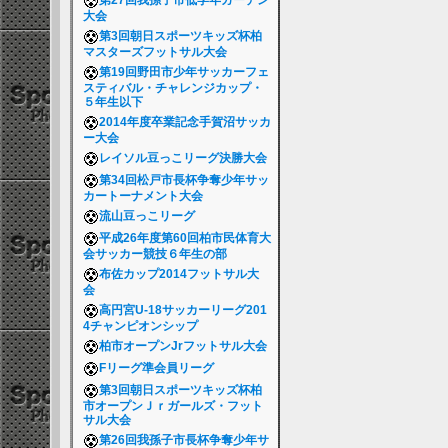
第27回我孫子市低学年ガーデン
大会
第3回朝日スポーツキッズ杯柏
マスターズフットサル大会
第19回野田市少年サッカーフェ
スティバル・チャレンジカップ・
５年生以下
2014年度卒業記念手賀沼サッカ
ー大会
レイソル豆っこリーグ決勝大会
第34回松戸市長杯争奪少年サッ
カートーナメント大会
流山豆っこリーグ
平成26年度第60回柏市民体育大
会サッカー競技６年生の部
布佐カップ2014フットサル大
会
高円宮U-18サッカーリーグ201
4チャンピオンシップ
柏市オープンJrフットサル大会
Fリーグ準会員リーグ
第3回朝日スポーツキッズ杯柏
市オープンＪｒガールズ・フット
サル大会
第26回我孫子市長杯争奪少年サ