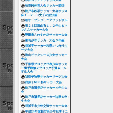
布佐カップフットサル大会
柏市民体育大会サッカー競技
松戸市秋季サッカー大会ポラス
杯１・２・３女子の部決勝
柏オープンジュニアフットサル
第２３回流山市１．２年生＆マ
マさんサッカー大会
野田市さわやか杯サッカー大会
東葛少年サッカー大会３年生
我孫子サッカー秋季1・2年生リ
ーグ大会
流山ピックシーズ少女サッカー
大会
千葉県ブロック代表少年サッカ
ー選手権第２ブロック予選４・５
年生大会
我孫子秋季サッカーリーグ大会
我孫子NEC杯サッカー大会
松戸市議長杯サッカー４年生大
会
松戸市議長杯サッカー決勝６年
生大会
我孫子市少年交流サッカー大会
平成24年度柏市民少年秋季ミニ