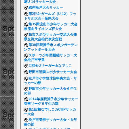
葛U-14サッカー大会
総体松戸大会サッカー
第2回Jrガールズ（U-12）フッ
トサル大会千葉県大会
第35回流山市少年サッカー大会
兼流山ライオンズ杯大会
柏市スポ少サッカー交流大会兼
県交流大会柏代表決定戦
第30回我孫子市スポ少ガーデン
ンフットボール大会
スポーツ少年団親睦サッカー大
会松戸市予選
目指せJリーガー＆なでしこ
野田市近隣スポ少サッカー大会
松戸市小学校球技中央大会・サ
ッカーの部
野田市少年サッカー大会６年生
の部
2014年度我孫子市少年サッカー
春季リーグ６年生の部
第1回柏なでしこカCUPサッカ
ー大会
松戸市春季サッカー大会・６年
生の部