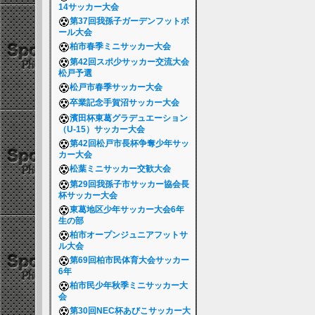
14サッカー大会
第37回我孫子ガーデンフットボ
ール大会
柏市春季ミニサッカー大会
第42回スポ少サッカー交流大会
松戸予選
松戸市春季サッカー大会
卒業記念手賀沼サッカー大会
濱田杯東葛グラデュエーション
（U-15）サッカー大会
第42回松戸市長杯争奪少年サッ
カー大会
松葉ミニサッカー交歓大会
第29回我孫子市サッカー協会長
杯サッカー大会
東葛地区少年サッカー大会6年
生の部
柏市オープンジュニアフットサ
ル大会
第69回柏市民体育大会サッカー
6年
柏市民少年秋季ミニサッカー大
会
第30回NEC杯あびこサッカー大