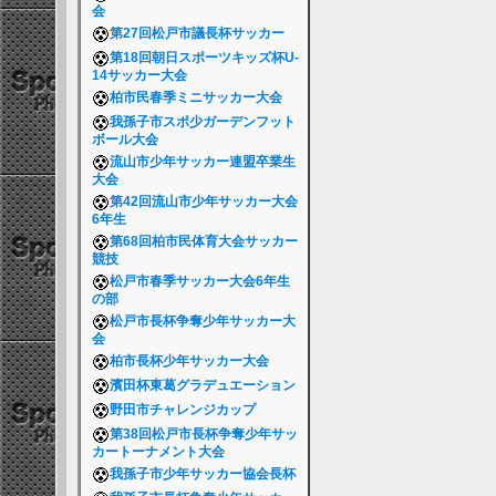
会
第27回松戸市議長杯サッカー
第18回朝日スポーツキッズ杯U-
14サッカー大会
柏市民春季ミニサッカー大会
我孫子市スポ少ガーデンフット
ボール大会
流山市少年サッカー連盟卒業生
大会
第42回流山市少年サッカー大会
6年生
第68回柏市民体育大会サッカー
競技
松戸市春季サッカー大会6年生
の部
松戸市長杯争奪少年サッカー大
会
柏市長杯少年サッカー大会
濱田杯東葛グラデュエーション
野田市チャレンジカップ
第38回松戸市長杯争奪少年サッ
カートーナメント大会
我孫子市少年サッカー協会長杯