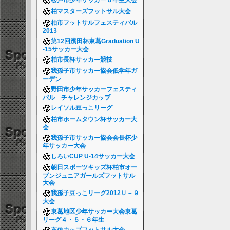
松戸市少年サッカー６年生大会
柏マスターズフットサル大会
柏市フットサルフェスティバル
2013
第12回濱田杯東葛Graduation U
-15サッカー大会
柏市長杯サッカー競技
我孫子市サッカー協会低学年ガ
ーデン
野田市少年サッカーフェスティ
バル チャレンジカップ
レイソル豆っこリーグ
柏市ホームタウン杯サッカー大
会
我孫子市サッカー協会会長杯少
年サッカー大会
しろいCUP U-14サッカー大会
朝日スポーツキッズ杯柏市オー
プンジュニアガールズフットサル
大会
我孫子豆っこリーグ2012Ｕ－９
大会
東葛地区少年サッカー大会東葛
リーグ４・５・６年生