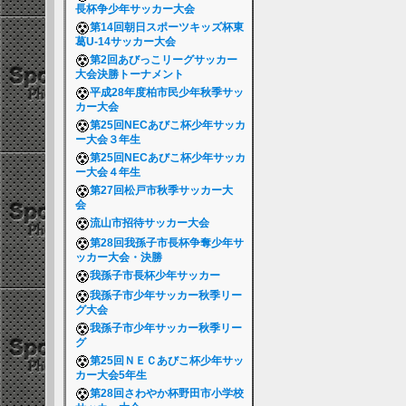
長杯争少年サッカー大会
第14回朝日スポーツキッズ杯東
葛U-14サッカー大会
第2回あびっこリーグサッカー
大会決勝トーナメント
平成28年度柏市民少年秋季サッ
カー大会
第25回NECあびこ杯少年サッカ
ー大会３年生
第25回NECあびこ杯少年サッカ
ー大会４年生
第27回松戸市秋季サッカー大
会
流山市招待サッカー大会
第28回我孫子市長杯争奪少年サ
ッカー大会・決勝
我孫子市長杯少年サッカー
我孫子市少年サッカー秋季リー
グ大会
我孫子市少年サッカー秋季リー
グ
第25回ＮＥＣあびこ杯少年サッ
カー大会5年生
第28回さわやか杯野田市小学校