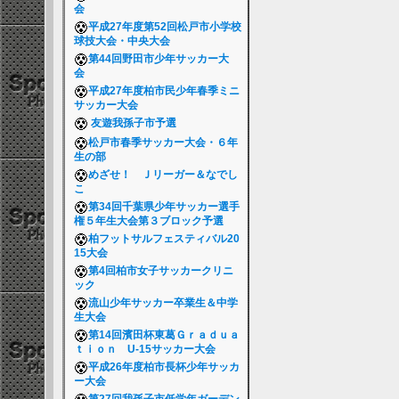
会
平成27年度第52回松戸市小学校
球技大会・中央大会
第44回野田市少年サッカー大
会
平成27年度柏市民少年春季ミニ
サッカー大会
友遊我孫子市予選
松戸市春季サッカー大会・６年
生の部
めざせ！ Ｊリーガー＆なでし
こ
第34回千葉県少年サッカー選手
権５年生大会第３ブロック予選
柏フットサルフェスティバル20
15大会
第4回柏市女子サッカークリニ
ック
流山少年サッカー卒業生＆中学
生大会
第14回濱田杯東葛Ｇｒａｄｕａ
ｔｉｏｎ U-15サッカー大会
平成26年度柏市長杯少年サッカ
ー大会