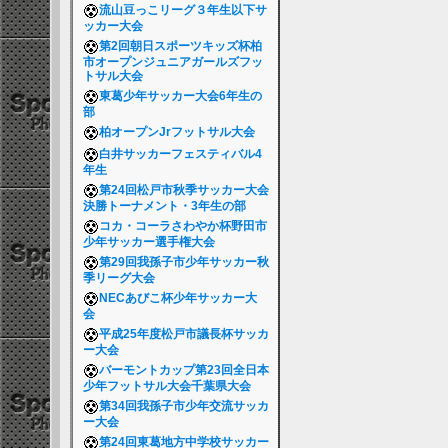
流山豆っこリーグ３年生以下サ
ッカー大会
第2回朝日スポーツキッズ杯柏
市オープンジュニアガールズフッ
トサル大会
東葛少年サッカー大会6年生の
部
柏オープンJrフットサル大会
白井サッカーフェスティバル4
年生
第24回松戸市秋季サッカー大会
決勝トーナメント・3年生の部
コカ・コーラさわやか杯野田市
少年サッカー選手権大会
第29回我孫子市少年サッカー秋
季リーグ大会
NECあびこ杯少年サッカー大
会
平成25年度松戸市議長杯サッカ
ー大会
バーモントカップ第23回全日本
少年フットサル大会千葉県大会
第34回我孫子市少年交流サッカ
ー大会
第24回東葛地方中学校サッカー