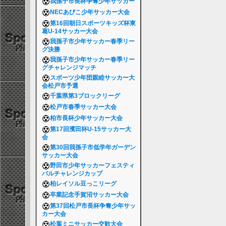
我孫子市長杯争奪少年サッカー
NECあびこ少年サッカー大会
第16回朝日スポーツキッズ杯東
葛U-14サッカー大会
我孫子市少年サッカー春季リー
グ決勝
我孫子市少年サッカー春季リー
グチャレンジマッチ
スポーツ少年団親睦サッカー大
会松戸市予選
千葉県第3ブロックリーグ
松戸市春季サッカー大会
柏市長杯少年サッカー大会
第17回濱田杯U-15サッカー大
会
第30回我孫子市低学年ガーデン
サッカー大会
野田市少年サッカーフェスティ
バルチャレンジカップ
柏レイソル豆っこリーグ
卒業記念手賀沼サッカー大会
第37回松戸市長杯争奪少年サッ
カー大会
松葉ミニサッカー交歓大会