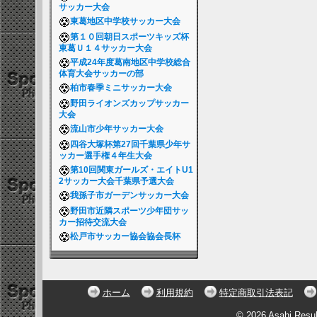
サッカー大会
東葛地区中学校サッカー大会
第１０回朝日スポーツキッズ杯
東葛Ｕ１４サッカー大会
平成24年度葛南地区中学校総合
体育大会サッカーの部
柏市春季ミニサッカー大会
野田ライオンズカップサッカー
大会
流山市少年サッカー大会
四谷大塚杯第27回千葉県少年サ
ッカー選手権４年生大会
第10回関東ガールズ・エイトU1
2サッカー大会千葉県予選大会
我孫子市ガーデンサッカー大会
野田市近隣スポーツ少年団サッ
カー招待交流大会
松戸市サッカー協会協会長杯
ホーム
利用規約
特定商取引法表記
© 2026 Asahi Resu