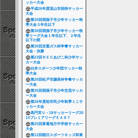
ッカー大会
平成26年度流山市招待サッカー
大会
第30回我孫子市少年サッカー秋
季大会３年生以下
第30回我孫子市少年サッカー秋
季リーグ大会１年生以下、２年生
以下の部
第30回京葉ガス杯争奪サッカー
大会・決勝
第23回ＮＥＣあびこ杯少年サッ
カー大会
白井スポーツ少年団サッカー秋
季大会
第20回松戸市議長杯争奪サッカ
ー大会
第35回我孫子市少年交流サッカ
ー大会
第26年度柏市民少年秋季ミニサ
ッカー大会
高円宮Ｕ－18サッカーリーグ20
14プレミアリーグＥＡＳＴ
第25回東葛地方中学校サッカー
大会
第12回朝日スポーツキッズ杯東