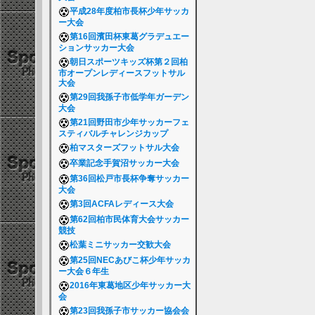
平成28年度柏市長杯少年サッカ
ー大会
第16回濱田杯東葛グラデュエー
ションサッカー大会
朝日スポーツキッズ杯第２回柏
市オープンレディースフットサル
大会
第29回我孫子市低学年ガーデン
大会
第21回野田市少年サッカーフェ
スティバルチャレンジカップ
柏マスターズフットサル大会
卒業記念手賀沼サッカー大会
第36回松戸市長杯争奪サッカー
大会
第3回ACFAレディース大会
第62回柏市民体育大会サッカー
競技
松葉ミニサッカー交歓大会
第25回NECあびこ杯少年サッカ
ー大会６年生
2016年東葛地区少年サッカー大
会
第23回我孫子市サッカー協会会