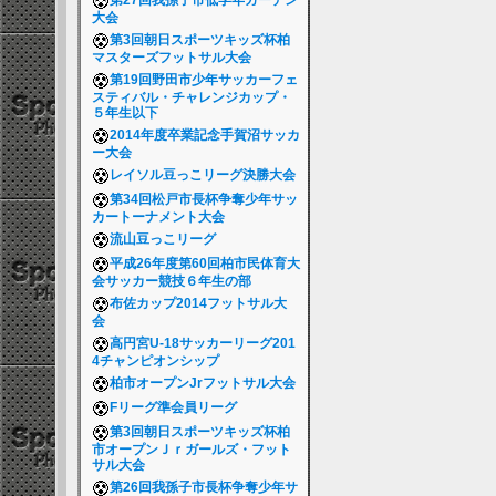
第27回我孫子市低学年ガーデン
大会
第3回朝日スポーツキッズ杯柏
マスターズフットサル大会
第19回野田市少年サッカーフェ
スティバル・チャレンジカップ・
５年生以下
2014年度卒業記念手賀沼サッカ
ー大会
レイソル豆っこリーグ決勝大会
第34回松戸市長杯争奪少年サッ
カートーナメント大会
流山豆っこリーグ
平成26年度第60回柏市民体育大
会サッカー競技６年生の部
布佐カップ2014フットサル大
会
高円宮U-18サッカーリーグ201
4チャンピオンシップ
柏市オープンJrフットサル大会
Fリーグ準会員リーグ
第3回朝日スポーツキッズ杯柏
市オープンＪｒガールズ・フット
サル大会
第26回我孫子市長杯争奪少年サ