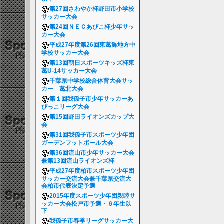
第27回さわやか杯野田市小学校
サッカー大会
第24回ＮＥＣあびこ杯少年サッ
カー大会
平成27年度第26回東葛飾地方中
学校サッカー大会
第13回朝日スポーツキッズ杯東
葛U-14サッカー大会
千葉県中学校総合体育大会サッ
カー 葛北大会
第１回我孫子市少年サッカーあ
びっこリーグ大会
第15回野田ライオンズカップ大
会
第31回我孫子市スポーツ少年団
ガーデンフットボール大会
第36回流山市少年サッカー大会
兼第13回流山ライオンズ杯
平成27年度柏市スポーツ少年団
サッカー交流大会兼千葉県交流大
会柏市代表決定予選
2015年度スポーツ少年団親睦サ
ッカー大会松戸市予選・６年生以
下
我孫子市春季リーグサッカー大