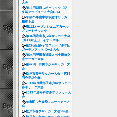
大会
第11回朝日スポーツキッズ杯
東葛クラブユース大会U-14
平成25年度中学校総体サッカー
柏市予選
第1回オープンジュニアガール
ズフットサル大会
第34回流山市少年サッカー大会
_第11回流山ライオンズ杯
第29回我孫子市スポーツ少年団
ガーデンフットボール大会
第24回野田市近隣スポ小招待交
流サッカー大会
第42回 野田市少年サッカー大
会
松戸市春季サッカー大会「第15
回会長杯争奪」
2013年度我孫子市少年サッカー
春季リーグ大会
2013年度松戸市少年サッカー大
会
柏市民少年春季ミニサッカー大
会
松戸市春季サッカー大会5年生