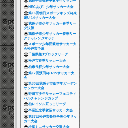
我孫子市長杯争奪少年サッカー
NECあびこ少年サッカー大会
第16回朝日スポーツキッズ杯東
葛U-14サッカー大会
我孫子市少年サッカー春季リー
グ決勝
我孫子市少年サッカー春季リー
グチャレンジマッチ
スポーツ少年団親睦サッカー大
会松戸市予選
千葉県第3ブロックリーグ
松戸市春季サッカー大会
柏市長杯少年サッカー大会
第17回濱田杯U-15サッカー大
会
第30回我孫子市低学年ガーデン
サッカー大会
野田市少年サッカーフェスティ
バルチャレンジカップ
柏レイソル豆っこリーグ
卒業記念手賀沼サッカー大会
第37回松戸市長杯争奪少年サッ
カー大会
松葉ミニサッカー交歓大会