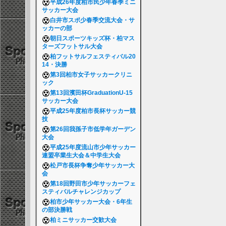
平成26年度柏市民少年春季ミニ
サッカー大会
白井市スポ少春季交流大会・サ
ッカーの部
朝日スポーツキッズ杯・柏マス
ターズフットサル大会
柏フットサルフェスティバル20
14・決勝
第3回柏市女子サッカークリニ
ック
第13回濱田杯GraduationU-15
サッカー大会
平成25年度柏市長杯サッカー競
技
第26回我孫子市低学年ガーデン
大会
平成25年度流山市少年サッカー
連盟卒業生大会＆中学生大会
松戸市長杯争奪少年サッカー大
会
第18回野田市少年サッカーフェ
スティバルチャレンジカップ
柏市少年サッカー大会・6年生
の部決勝戦
柏ミニサッカー交歓大会