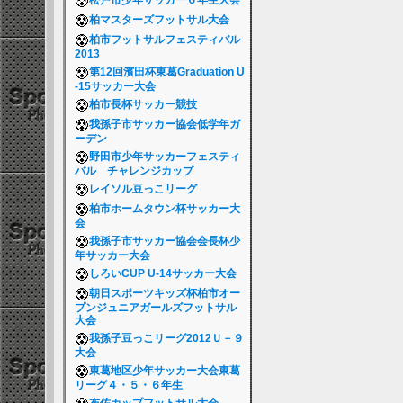
松戸市少年サッカー６年生大会
柏マスターズフットサル大会
柏市フットサルフェスティバル
2013
第12回濱田杯東葛Graduation U
-15サッカー大会
柏市長杯サッカー競技
我孫子市サッカー協会低学年ガ
ーデン
野田市少年サッカーフェスティ
バル チャレンジカップ
レイソル豆っこリーグ
柏市ホームタウン杯サッカー大
会
我孫子市サッカー協会会長杯少
年サッカー大会
しろいCUP U-14サッカー大会
朝日スポーツキッズ杯柏市オー
プンジュニアガールズフットサル
大会
我孫子豆っこリーグ2012Ｕ－９
大会
東葛地区少年サッカー大会東葛
リーグ４・５・６年生