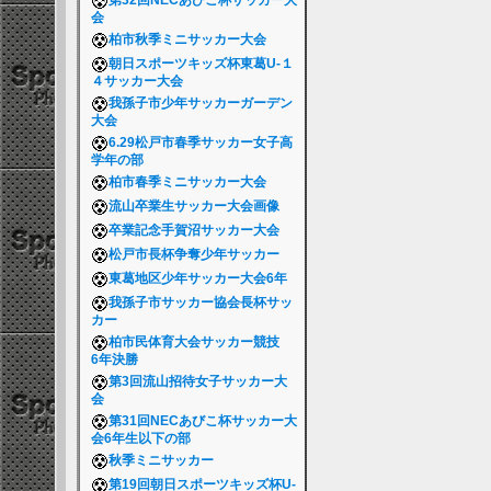
第32回NECあびこ杯サッカー大
会
柏市秋季ミニサッカー大会
朝日スポーツキッズ杯東葛U-１
４サッカー大会
我孫子市少年サッカーガーデン
大会
6.29松戸市春季サッカー女子高
学年の部
柏市春季ミニサッカー大会
流山卒業生サッカー大会画像
卒業記念手賀沼サッカー大会
松戸市長杯争奪少年サッカー
東葛地区少年サッカー大会6年
我孫子市サッカー協会長杯サッ
カー
柏市民体育大会サッカー競技
6年決勝
第3回流山招待女子サッカー大
会
第31回NECあびこ杯サッカー大
会6年生以下の部
秋季ミニサッカー
第19回朝日スポーツキッズ杯U-