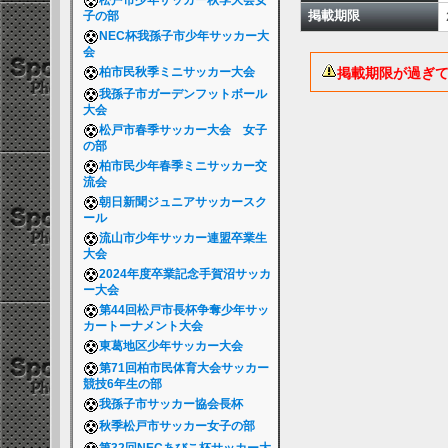
松戸市少年サッカー秋季大会女
掲載期限
子の部
NEC杯我孫子市少年サッカー大
会
掲載期限が過ぎ
柏市民秋季ミニサッカー大会
我孫子市ガーデンフットボール
大会
松戸市春季サッカー大会 女子
の部
柏市民少年春季ミニサッカー交
流会
朝日新聞ジュニアサッカースク
ール
流山市少年サッカー連盟卒業生
大会
2024年度卒業記念手賀沼サッカ
ー大会
第44回松戸市長杯争奪少年サッ
カートーナメント大会
東葛地区少年サッカー大会
第71回柏市民体育大会サッカー
競技6年生の部
我孫子市サッカー協会長杯
秋季松戸市サッカー女子の部