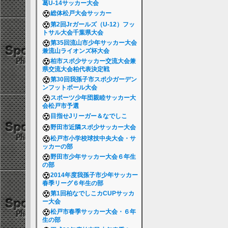
葛U-14サッカー大会
総体松戸大会サッカー
第2回Jrガールズ（U-12）フッ
トサル大会千葉県大会
第35回流山市少年サッカー大会
兼流山ライオンズ杯大会
柏市スポ少サッカー交流大会兼
県交流大会柏代表決定戦
第30回我孫子市スポ少ガーデン
ンフットボール大会
スポーツ少年団親睦サッカー大
会松戸市予選
目指せJリーガー＆なでしこ
野田市近隣スポ少サッカー大会
松戸市小学校球技中央大会・サ
ッカーの部
野田市少年サッカー大会６年生
の部
2014年度我孫子市少年サッカー
春季リーグ６年生の部
第1回柏なでしこカCUPサッカ
ー大会
松戸市春季サッカー大会・６年
生の部