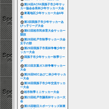
第24回ACFA我孫子市少年サッ
カー協会会長杯少年サッカー大会
東葛地区少年サッカー大会6年
生
第3回我孫子市少年サッカーあ
びっ子リーグ大会
第63回柏市民体育大会サッカー
競技
第28回松戸市秋季サッカー大会
女子の部
第29回我孫子市長杯争奪少年サ
ッカー大会
我孫子市少年サッカー秋季リー
グ
第33回京葉ガス杯争奪サッカー
大会
第26回NECあびこ杯少年サッカ
ー大会
第38回我孫子市少年交流サッカ
ー大会
柏市秋季ミニサッカー大会
第23回松戸市議長杯サッカー大
会
第15回朝日スポーツキッズ杯東