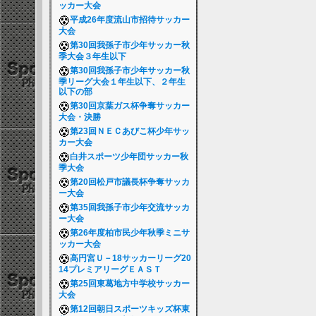
ッカー大会
平成26年度流山市招待サッカー
大会
第30回我孫子市少年サッカー秋
季大会３年生以下
第30回我孫子市少年サッカー秋
季リーグ大会１年生以下、２年生
以下の部
第30回京葉ガス杯争奪サッカー
大会・決勝
第23回ＮＥＣあびこ杯少年サッ
カー大会
白井スポーツ少年団サッカー秋
季大会
第20回松戸市議長杯争奪サッカ
ー大会
第35回我孫子市少年交流サッカ
ー大会
第26年度柏市民少年秋季ミニサ
ッカー大会
高円宮Ｕ－18サッカーリーグ20
14プレミアリーグＥＡＳＴ
第25回東葛地方中学校サッカー
大会
第12回朝日スポーツキッズ杯東