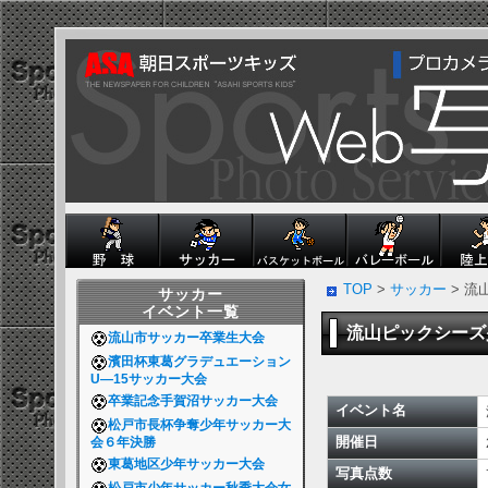
TOP
>
サッカー
> 
サッカー
イベント一覧
流山ピックシー
流山市サッカー卒業生大会
濱田杯東葛グラデュエーション
U―15サッカー大会
卒業記念手賀沼サッカー大会
イベント名
松戸市長杯争奪少年サッカー大
開催日
会６年決勝
東葛地区少年サッカー大会
写真点数