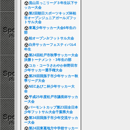
流山豆っこリーグ３年生以下サ
ッカー大会
第2回朝日スポーツキッズ杯柏
市オープンジュニアガールズフッ
トサル大会
東葛少年サッカー大会6年生の
部
柏オープンJrフットサル大会
白井サッカーフェスティバル4
年生
第24回松戸市秋季サッカー大会
決勝トーナメント・3年生の部
コカ・コーラさわやか杯野田市
少年サッカー選手権大会
第29回我孫子市少年サッカー秋
季リーグ大会
NECあびこ杯少年サッカー大
会
平成25年度松戸市議長杯サッカ
ー大会
バーモントカップ第23回全日本
少年フットサル大会千葉県大会
第34回我孫子市少年交流サッカ
ー大会
第24回東葛地方中学校サッカー