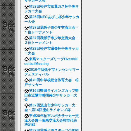
サッカー大会
第32回松戸市京葉ガス杯争奪サ
ッカー大会
第25回NECあびこ杯少年サッカ
ー大会
第37回我孫子市少年交流大会・
１位トーナメント
第37回我孫子市少年交流大会・
２位トーナメント
第22回松戸市議長杯争奪サッカ
ー大会
東葛マスターズリーグOver60F
ootballMeeting
2016年我孫子市トレセンサマー
フェスティバル
第70回中学校総合体育大会 松
戸サッカー
第16回野田ライオンズカップ野
田市近隣市町招待少年サッカー大
会
第37回流山市少年サッカー大
会・第14回流山ライオンズ杯
平成28年柏市スポ少サッカー交
流大会兼千葉県交流大会柏市代表
決定戦
第32回我孫子市スポーツ少年団