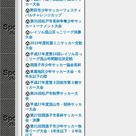
カー大会
野田市少年サッカーフェスティ
バルチャレンジカップ
第35回松戸市長杯争奪少年サッ
カートーナメント大会
レイソル流山豆っこリーグ決勝
大会
2015年度松葉ミニサッカー交歓
大会
平成27年度第10回レイソル豆っ
こリーグ流山年間順位決定戦
我孫子市少年サッカー協会長杯
東葛地区少年サッカー大会・６
年生以下の部
平成27年度第３回柏市第３種サ
ッカー大会
第26回松戸市秋季サッカー大
会
平成27年度流山市・招待サッカ
ー大会
第27回我孫子市長杯サッカー大
会・決勝
第31回我孫子市少年サッカー秋
季リーグ大会・1年生以下・２年生
以下