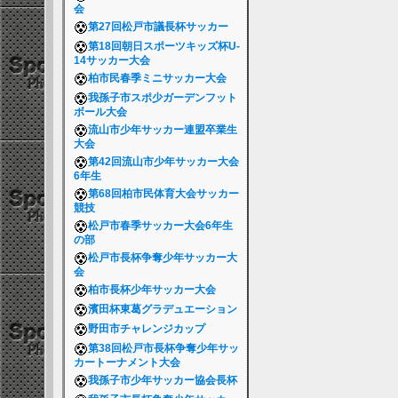
会
第27回松戸市議長杯サッカー
第18回朝日スポーツキッズ杯U-
14サッカー大会
柏市民春季ミニサッカー大会
我孫子市スポ少ガーデンフット
ボール大会
流山市少年サッカー連盟卒業生
大会
第42回流山市少年サッカー大会
6年生
第68回柏市民体育大会サッカー
競技
松戸市春季サッカー大会6年生
の部
松戸市長杯争奪少年サッカー大
会
柏市長杯少年サッカー大会
濱田杯東葛グラデュエーション
野田市チャレンジカップ
第38回松戸市長杯争奪少年サッ
カートーナメント大会
我孫子市少年サッカー協会長杯