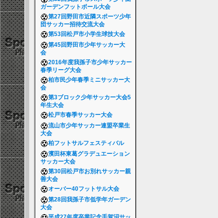
ガーデンフットボール大会
第27回野田市近隣スポーツ少年
団サッカー招待交流大会
第53回松戸市小学生球技大会
第45回野田市少年サッカー大
会
2016年度我孫子市少年サッカー
春季リーグ大会
柏市民少年春季ミニサッカー大
会
第3ブロック少年サッカー大会5
年生大会
松戸市春季サッカー大会
流山市少年サッカー連盟卒業生
大会
柏フットサルフェスティバル
濱田杯東葛グラデュエーション
サッカー大会
第30回松戸市お別れサッカー親
善大会
オーバー40フットサル大会
第28回我孫子市低学年ガーデン
大会
平成27年度卒業記念手賀沼サッ