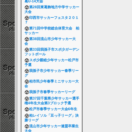
葛U-14大会
第28回東葛飾地方中学サッカー
大会
印西市サッカーフェスタ２０１
７
第71回中学校総合体育大会 柏
サッカー
第38回流山市少年サッカー大
会
第33回我孫子市スポ少ガーデン
フットボール
スポ少親睦少年サッカー松戸市
予選
我孫子市少年サッカー春季リー
グ
柏市民少年春季ミニサッカー大
会
我孫子市春季サッカーリーグ
第37回千葉県少年サッカー選手
権4年生大会第3ブロック予選
松戸市春季サッカー大会6年生
柏レイソル「豆っ子リーグ」決
勝リーグ
流山市少年サッカー連盟卒業生
大会