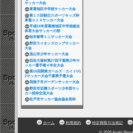
サッカー大会
東葛地区中学校サッカー大会
第１０回朝日スポーツキッズ杯
東葛Ｕ１４サッカー大会
平成24年度葛南地区中学校総合
体育大会サッカーの部
柏市春季ミニサッカー大会
野田ライオンズカップサッカー
大会
流山市少年サッカー大会
四谷大塚杯第27回千葉県少年サ
ッカー選手権４年生大会
第10回関東ガールズ・エイトU1
2サッカー大会千葉県予選大会
我孫子市ガーデンサッカー大会
野田市近隣スポーツ少年団サッ
カー招待交流大会
松戸市サッカー協会協会長杯
ホーム
利用規約
特定商取引法表記
© 2026 Asahi Resu