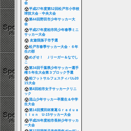
会
平成27年度第52回松戸市小学校
球技大会・中央大会
第44回野田市少年サッカー大
会
平成27年度柏市民少年春季ミニ
サッカー大会
友遊我孫子市予選
松戸市春季サッカー大会・６年
生の部
めざせ！ Ｊリーガー＆なでし
こ
第34回千葉県少年サッカー選手
権５年生大会第３ブロック予選
柏フットサルフェスティバル20
15大会
第4回柏市女子サッカークリニ
ック
流山少年サッカー卒業生＆中学
生大会
第14回濱田杯東葛Ｇｒａｄｕａ
ｔｉｏｎ U-15サッカー大会
平成26年度柏市長杯少年サッカ
ー大会