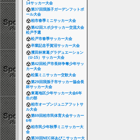
14サッカー大会
第37回我孫子ガーデンフットボ
ール大会
柏市春季ミニサッカー大会
第42回スポ少サッカー交流大会
松戸予選
松戸市春季サッカー大会
卒業記念手賀沼サッカー大会
濱田杯東葛グラデュエーション
（U-15）サッカー大会
第42回松戸市長杯争奪少年サッ
カー大会
松葉ミニサッカー交歓大会
第29回我孫子市サッカー協会長
杯サッカー大会
東葛地区少年サッカー大会6年
生の部
柏市オープンジュニアフットサ
ル大会
第69回柏市民体育大会サッカー
6年
柏市民少年秋季ミニサッカー大
会
第30回NEC杯あびこサッカー大