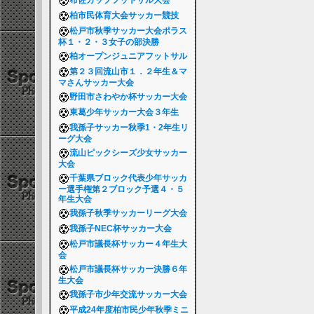
布佐カップフットサル大会
柏市民体育大会サッカー競技
松戸市秋季サッカー大会ポラス
杯１・２・３女子の部決勝
柏オープンジュニアフットサル
第２３回流山市１．２年生＆マ
マさんサッカー大会
野田市さわやか杯サッカー大会
東葛少年サッカー大会３年生
我孫子サッカー秋季1・2年生リ
ーグ大会
流山ピックシーズ少女サッカー
大会
千葉県ブロック代表少年サッカ
ー選手権第２ブロック予選４・５
年生大会
我孫子秋季サッカーリーグ大会
我孫子NEC杯サッカー大会
松戸市議長杯サッカー４年生大
会
松戸市議長杯サッカー決勝６年
生大会
我孫子市少年交流サッカー大会
平成24年度柏市民少年秋季ミニ