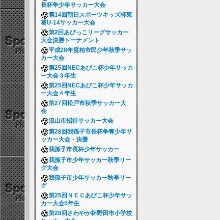
長杯争少年サッカー大会
第14回朝日スポーツキッズ杯東
葛U-14サッカー大会
第2回あびっこリーグサッカー
大会決勝トーナメント
平成28年度柏市民少年秋季サッ
カー大会
第25回NECあびこ杯少年サッカ
ー大会３年生
第25回NECあびこ杯少年サッカ
ー大会４年生
第27回松戸市秋季サッカー大
会
流山市招待サッカー大会
第28回我孫子市長杯争奪少年サ
ッカー大会・決勝
我孫子市長杯少年サッカー
我孫子市少年サッカー秋季リー
グ大会
我孫子市少年サッカー秋季リー
グ
第25回ＮＥＣあびこ杯少年サッ
カー大会5年生
第28回さわやか杯野田市小学校