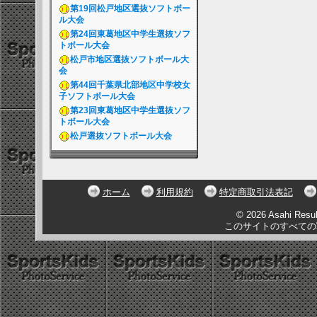
第19回松戸地区選抜ソフトボー
ル大会
第24回東葛地区中学生選抜ソフ
トボール大会
松戸市地区選抜ソフトボール大
会
第44回千葉県北部地区中学校女
子ソフトボール大会
第23回東葛地区中学生選抜ソフ
トボール大会
松戸選抜ソフトボール大会
ホーム
利用規約
特定商取引法表記
© 2026 Asahi Resu
このサイトのすべての