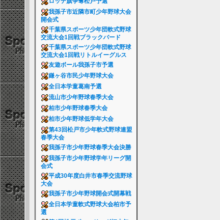
ロッテ旗争奪松戸予選
我孫子市近隣市町少年野球大会
開会式
千葉県スポーツ少年団軟式野球
交流大会1回戦ブラックバード
千葉県スポーツ少年団軟式野球
交流大会1回戦リトルイーグルス
友遊ボール我孫子市予選
鎌ヶ谷市民少年野球大会
全日本学童葛南予選
流山市少年野球春季大会
柏市少年野球春季大会
柏市少年野球低学年大会
第43回松戸市少年軟式野球連盟
春季大会
我孫子市少年野球春季大会決勝
我孫子市少年野球学年リーグ開
会式
平成30年度白井市春季交流野球
大会
我孫子市少年野球開会式開幕戦
全日本学童軟式野球大会柏市予
選