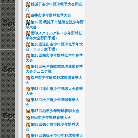
我孫子市少年野球秋季大会開会
式
白井市少年野球秋季大会
第28回 我孫子市近隣交流少年野
球大会
雪印メグミルク杯（少年野球低
学年大会野田予選）
第26回流山市少年野球低学年大
会（ロッテ旗予選）
第25回柏市少年野球低学年春季
大会
第48回松戸市軟式野球連盟春季
大会ジュニア戦
松戸市少年軟式野球連盟春季大
会
第93回流山市少年野球大会春季
大会
第48回松戸市少年野球春季大
会
第47回柏市少年野球春季大会
野田市少年野球春季大会
第98回鎌ケ谷市民少年野球大
会
第47回我孫子市少年野球春季大