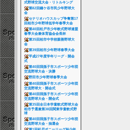
式野球交流大会・リトルキング
第82回鎌ケ谷市民少年野球大
会
セナリオハウスカップ争奪第17
回柏市少年野球低学年春季大会
第40回松戸市少年軟式野球連盟
春季大会兼体育協会会長杯
第35回柏市中学校親善野球大
会
第39回柏市少年野球春季大会
平成27年度学年リーグ・開会
式
第40回我孫子市スポーツ少年団
交流野球大会・決勝
野田市少年野球春季大会
第40回我孫子市スポーツ少年団
交流野球大・開会式
第40回我孫子市スポーツ少年団
交流野球大会・開会式
第35回全日本学童軟式野球大会
柏市予選兼第38回関東学童軟式野
球
第40回我孫子市スポーツ少年団
交流野球大会・抽選会
第1回松戸ポニーリーグ杯少年