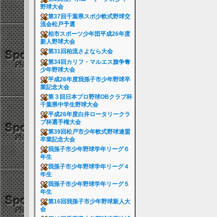
野球大会
第37回千葉県スポ少軟式野球交
流会松戸予選
柏市スポーツ少年団平成26年度
新人野球大会
第31回柏流さよなら大会
第34回カリフ・マルエス旗争奪
少年野球大会
平成26年度我孫子市少年野球卒
業記念大会
第３回日本プロ野球OBクラブ杯
千葉県中学生野球大会
平成26年度白井ロータリークラ
ブ杯選手権大会
第39回松戸市少年軟式野球連盟
卒業記念大会
我孫子市少年野球学年リーグ６
年生
我孫子市少年野球学年リーグ４
年生
我孫子市少年野球学年リーグ５
年生
第16回我孫子市少年野球新人大
会