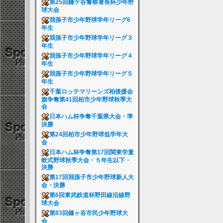
第25回鎌ケ谷警察署長杯少年野
球大会
我孫子市少年野球学年リーグ6
年生
我孫子市少年野球学年リーグ３
年生
我孫子市少年野球学年リーグ４
年生
我孫子市少年野球学年リーグ５
年生
千葉ロッテマリーンズ柏後援会
旗争奪第41回柏市少年野球秋季大
会
日本ハム杯争奪千葉県大会・準
決勝
第24回柏市少年野球低学年大
会
日本ハム杯争奪第17回関東学童
軟式野球秋季大会・５年生以下・
決勝
第17回我孫子市少年野球新人大
会・決勝
第6回東武鉄道杯野田線沿線野
球大会
第83回鎌ヶ谷市民少年野球大
会