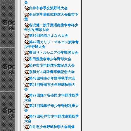
会
白井市春季交流野球大会
全日本学童軟式野球大会柏市予
選
谷沢健一旗千葉沼南旗争奪杯少
年少女野球大会
第39回柏流さよなら大会
第42回カリフ・マルエス旗争奪
少年野球大会
野田リトルシニア少年野球大会
和田豊旗争奪少年野球大会
松戸市少年野球卒業記念大会
京和ガス杯争奪卒業記念大会
第48回柏市少年野球秋季大会
第41回野田市少年野球秋季大
会
第97回鎌ケ谷市民少年野球秋季
大会
第47回我孫子市少年野球秋季大
会
第47回松戸市少年野球連盟秋季
大会
白井市少年野球秋季大会画像