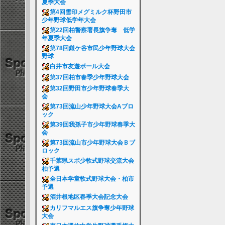
夏季大会
第4回雪印メグミルク杯野田市
少年野球低学年大会
第22回柏警察署長旗争奪 低学
年夏季大会
第78回鎌ケ谷市民少年野球大会
野球
白井市友遊ボール大会
第37回柏市春季少年野球大会
第32回野田市少年野球春季大
会
第73回流山少年野球大会Aブロ
ック
第39回我孫子市少年野球春季大
会
第73回流山市少年野球大会Ｂブ
ロック
千葉県スポ少軟式野球交流大会
柏予選
全日本学童軟式野球大会・柏市
予選
酒井根地区春季大会記念大会
カリフマルエス旗争奪少年野球
大会