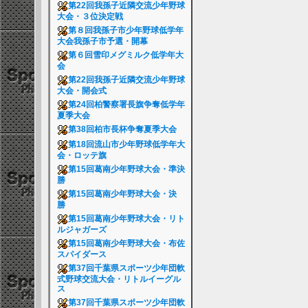
第22回我孫子近隣交流少年野球
大会・３位決定戦
第８回我孫子市少年野球低学年
大会我孫子市予選・開幕
第６回雪印メグミルク低学年大
会
第22回我孫子近隣交流少年野球
大会・開会式
第24回柏警察署長旗争奪低学年
夏季大会
第38回柏市長杯争奪夏季大会
第18回流山市少年野球低学年大
会・ロッテ旗
第15回葛南少年野球大会・準決
勝
第15回葛南少年野球大会・決
勝
第15回葛南少年野球大会・リト
ルジャガーズ
第15回葛南少年野球大会・布佐
スパイダース
第37回千葉県スポーツ少年団軟
式野球交流大会・リトルイーグル
ス
第37回千葉県スポーツ少年団軟