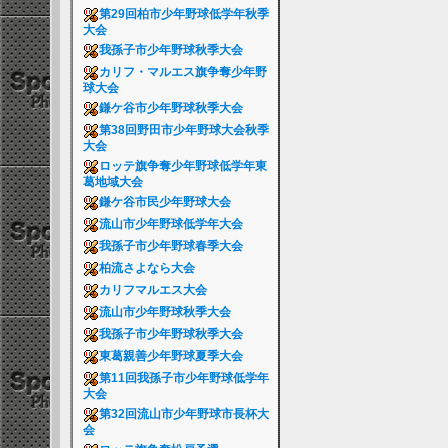
第29回柏市少年野球低学年秋季
大会
我孫子市少年野球秋季大会
カリフ・マルエス旗争奪少年野
球大会
鎌ケ谷市少年野球秋季大会
第38回野田市少年野球大会秋季
大会
ロッテ旗争奪少年野球低学年東
葛地域大会
鎌ケ谷市民少年野球大会
流山市少年野球低学年大会
我孫子市少年野球春季大会
柏流さよなら大会
カリフマルエス大会
流山市少年野球秋季大会
我孫子市少年野球秋季大会
東葛親善少年野球夏季大会
第11回我孫子市少年野球低学年
大会
第32回流山市少年野球市長杯大
会