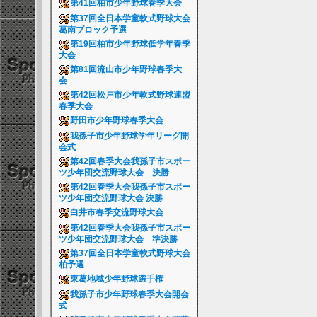
第41回柏市少年野球春季大会
第37回全日本学童軟式野球大会
葛南ブロック予選
第19回柏市少年野球低学年春季
大会
第81回流山市少年野球春季大
会
第42回松戸市少年軟式野球連盟
春季大会
野田市少年野球春季大会
我孫子市少年野球学年リーグ開
会式
第42回春季大会我孫子市スポー
ツ少年団交流野球大会 決勝
第42回春季大会我孫子市スポー
ツ少年団交流野球大会 決勝
白井市春季交流野球大会
第42回春季大会我孫子市スポー
ツ少年団交流野球大会 準決勝
第37回全日本学童軟式野球大会
柏予選
東葛地域少年野球選手権
我孫子市少年野球春季大会開会
式