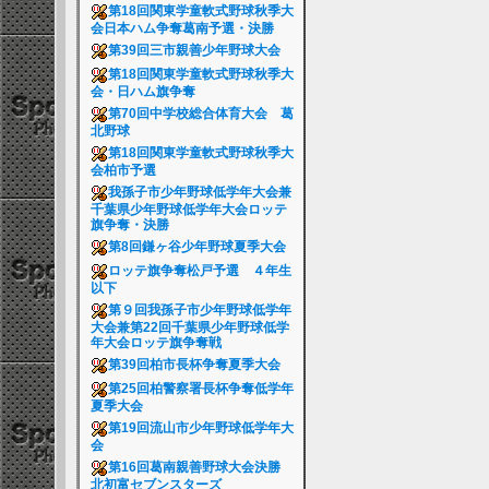
第18回関東学童軟式野球秋季大
会日本ハム争奪葛南予選・決勝
第39回三市親善少年野球大会
第18回関東学童軟式野球秋季大
会・日ハム旗争奪
第70回中学校総合体育大会 葛
北野球
第18回関東学童軟式野球秋季大
会柏市予選
我孫子市少年野球低学年大会兼
千葉県少年野球低学年大会ロッテ
旗争奪・決勝
第8回鎌ヶ谷少年野球夏季大会
ロッテ旗争奪松戸予選 ４年生
以下
第９回我孫子市少年野球低学年
大会兼第22回千葉県少年野球低学
年大会ロッテ旗争奪戦
第39回柏市長杯争奪夏季大会
第25回柏警察署長杯争奪低学年
夏季大会
第19回流山市少年野球低学年大
会
第16回葛南親善野球大会決勝
北初富セブンスターズ