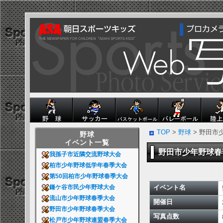
TOP
>
野球
> 野田市
野球
イベント一覧
野田市少年野球
我孫子市近隣交流野球大会
柏市少年野球低学年春季大会
第50回柏市少年野球春季大会
イベント名
鎌ケ谷市民少年野球大会
流山市少年野球春季大会
開催日
野田市少年野球春季大会
写真点数
松戸市少年野球連盟春季大会