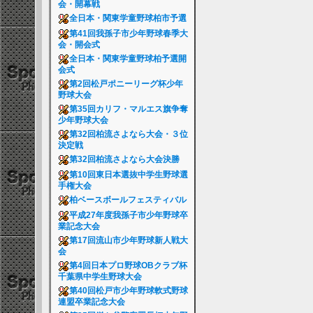
会・開幕戦
全日本・関東学童野球柏市予選
第41回我孫子市少年野球春季大
会・開会式
全日本・関東学童野球柏予選開
会式
第2回松戸ポニーリーグ杯少年
野球大会
第35回カリフ・マルエス旗争奪
少年野球大会
第32回柏流さよなら大会・３位
決定戦
第32回柏流さよなら大会決勝
第10回東日本選抜中学生野球選
手権大会
柏ベースボールフェスティバル
平成27年度我孫子市少年野球卒
業記念大会
第17回流山市少年野球新人戦大
会
第4回日本プロ野球OBクラブ杯
千葉県中学生野球大会
第40回松戸市少年野球軟式野球
連盟卒業記念大会