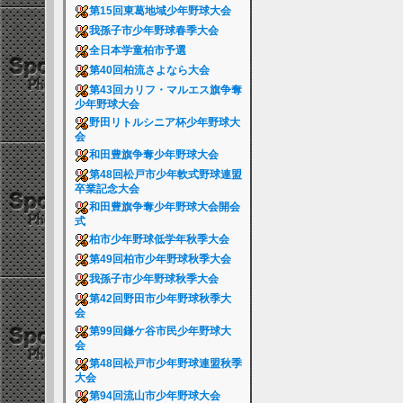
第15回東葛地域少年野球大会
我孫子市少年野球春季大会
全日本学童柏市予選
第40回柏流さよなら大会
第43回カリフ・マルエス旗争奪
少年野球大会
野田リトルシニア杯少年野球大
会
和田豊旗争奪少年野球大会
第48回松戸市少年軟式野球連盟
卒業記念大会
和田豊旗争奪少年野球大会開会
式
柏市少年野球低学年秋季大会
第49回柏市少年野球秋季大会
我孫子市少年野球秋季大会
第42回野田市少年野球秋季大
会
第99回鎌ケ谷市民少年野球大
会
第48回松戸市少年野球連盟秋季
大会
第94回流山市少年野球大会