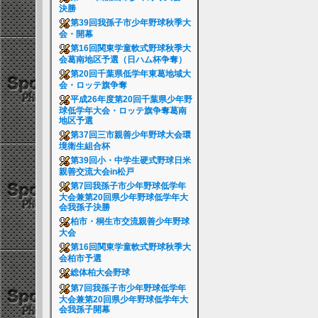
決勝
第39回我孫子市少年野球秋季大
会・開幕
第16回関東学童軟式野球秋季大
会葛南地区予選（日ハム杯争奪）
第20回千葉県低学年東葛地域大
会・ロッテ旗争奪
平成26年度第20回千葉県少年野
球低学年大会・ロッテ旗争奪葛南
地区予選
第37回三市親善少年野球大会環
境衛生組合杯
第39回小・中学生硬式野球日米
親善交流大会in松戸
第7回我孫子市少年野球低学年
大会兼第20回県少年野球低学年大
会我孫子決勝
柏市・桐生市交流親善少年野球
大会
第16回関東学童軟式野球秋季大
会柏市予選
総体柏大会野球
第7回我孫子市少年野球低学年
大会兼第20回県少年野球低学年大
会我孫子開幕