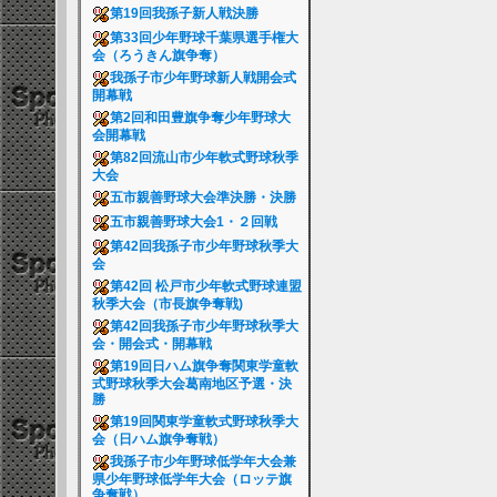
第19回我孫子新人戦決勝
第33回少年野球千葉県選手権大
会（ろうきん旗争奪）
我孫子市少年野球新人戦開会式
開幕戦
第2回和田豊旗争奪少年野球大
会開幕戦
第82回流山市少年軟式野球秋季
大会
五市親善野球大会準決勝・決勝
五市親善野球大会1・２回戦
第42回我孫子市少年野球秋季大
会
第42回 松戸市少年軟式野球連盟
秋季大会（市長旗争奪戦)
第42回我孫子市少年野球秋季大
会・開会式・開幕戦
第19回日ハム旗争奪関東学童軟
式野球秋季大会葛南地区予選・決
勝
第19回関東学童軟式野球秋季大
会（日ハム旗争奪戦）
我孫子市少年野球低学年大会兼
県少年野球低学年大会（ロッテ旗
争奪戦）