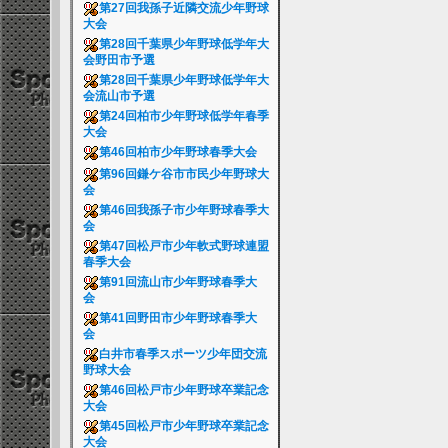
第27回我孫子近隣交流少年野球
大会
第28回千葉県少年野球低学年大
会野田市予選
第28回千葉県少年野球低学年大
会流山市予選
第24回柏市少年野球低学年春季
大会
第46回柏市少年野球春季大会
第96回鎌ケ谷市市民少年野球大
会
第46回我孫子市少年野球春季大
会
第47回松戸市少年軟式野球連盟
春季大会
第91回流山市少年野球春季大
会
第41回野田市少年野球春季大
会
白井市春季スポーツ少年団交流
野球大会
第46回松戸市少年野球卒業記念
大会
第45回松戸市少年野球卒業記念
大会