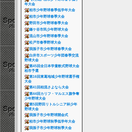
年大会
柏市少年野球春季低学年大会
柏市少年野球春季大会
野田市少年野球春季大会
鎌ケ谷市民少年野球大会
流山市少年野球春季大会
松戸市春季野球大会
我孫子市少年野球春季大会
白井市スポーツ少年団春季交流
野球大会
第45回全日本学童軟式野球大会
柏市予選
第16回東葛地域少年野球選手権
大会
第41回柏流さよなら大会
第44回カリフ・マルエス旗争奪
少年野球大会
第5回野田リトルシニア杯少年
野球大会
我孫子市少年野球開会式
柏市少年野球秋季低学年大会
我孫子市少年野球秋季大会