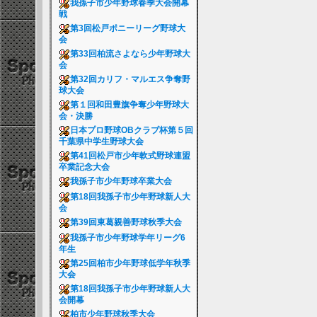
我孫子市少年野球春季大会開幕
戦
第3回松戸ポニーリーグ野球大
会
第33回柏流さよなら少年野球大
会
第32回カリフ・マルエス争奪野
球大会
第１回和田豊旗争奪少年野球大
会・決勝
日本プロ野球OBクラブ杯第５回
千葉県中学生野球大会
第41回松戸市少年軟式野球連盟
卒業記念大会
我孫子市少年野球卒業大会
第18回我孫子市少年野球新人大
会
第39回東葛親善野球秋季大会
我孫子市少年野球学年リーグ6
年生
第25回柏市少年野球低学年秋季
大会
第18回我孫子市少年野球新人大
会開幕
柏市少年野球秋季大会