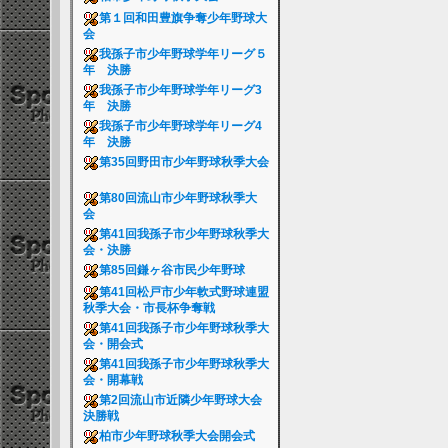
第１回和田豊旗争奪少年野球大
会
我孫子市少年野球学年リーグ５
年 決勝
我孫子市少年野球学年リーグ3
年 決勝
我孫子市少年野球学年リーグ4
年 決勝
第35回野田市少年野球秋季大会
第80回流山市少年野球秋季大
会
第41回我孫子市少年野球秋季大
会・決勝
第85回鎌ヶ谷市民少年野球
第41回松戸市少年軟式野球連盟
秋季大会・市長杯争奪戦
第41回我孫子市少年野球秋季大
会・開会式
第41回我孫子市少年野球秋季大
会・開幕戦
第2回流山市近隣少年野球大会
決勝戦
柏市少年野球秋季大会開会式