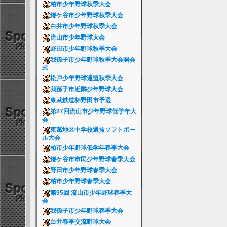
柏市少年野球秋季大会
鎌ケ谷市少年野球秋季大会
白井市少年野球秋季大会
流山市少年野球大会
野田市少年野球秋季大会
我孫子市少年野球秋季大会開会
式
松戸少年野球連盟秋季大会
我孫子市近隣少年野球大会
東武鉄道杯野田市予選
第27回流山市少年野球低学年大
会
東葛地区中学校選抜ソフトボー
ル大会
柏市少年野球低学年春季大会
鎌ケ谷市市民少年野球春季大会
野田市少年野球春季大会
柏市少年野球春季大会
第95回 流山市少年野球春季大
会
我孫子市少年野球春季大会
白井春季交流野球大会