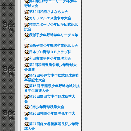
第4回松戸ポニーリーグ杯少年
野球大会
第34回柏流さよなら大会
カリフマルエス旗争奪大会
柏市スポーツ少年団卒団式記念
試合
我孫子少年野球学年リーグ６年
生
我孫子市少年野球卒業記念大会
日本プロ野球ＯＢクラブ杯
和田豊旗争奪少年野球大会
第2回和田豊旗争奪少年野球大
会決勝
第42回松戸市少年軟式野球連盟
卒業記念大会
第16回 千葉県少年野球地域対抗
６年生選抜大会
第36回野田市少年野球秋季大
会
柏市少年野球秋季大会
第26回柏市少年野球低学年大
会
第27回鎌ケ谷警察署長杯少年野
球大会