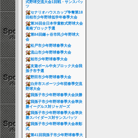
式野球交流大会1回戦・サンスパッ
ツ
セナリオハウスカップ争奪第18
回柏市少年野球低学年春季大会
第36回全日本学童軟式野球大会
葛南ブロック予選
第84回鎌ヶ谷市民少年野球大
会
松戸市少年野球春季大会
流山市少年野球春季大会
柏市少年野球春季大会
友遊ボール中央ブロック大会我
孫子市予選
野田市少年野球春季大会
白井市スポーツ少年団春季交流
野球大会
我孫子市少年野球春季大会決勝
我孫子市少年野球春季大会準決
勝イーグルス対ジャガーズ
我孫子市少年野球春季大会準決
勝スパイダース対サンスパッツ
我孫子市少年野球春季大会表彰
式
第41回我孫子市少年野球春季大