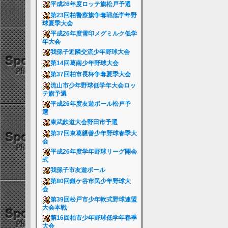
平成26年度ロッテ旗松戸予選
第23回柏警察旗争奪戦低学年野
球夏季大会
平成26年度雪印メグミルク低学
年大会
我孫子近隣交流少年野球大会
第14回葛南少年野球大会
第37回柏市長杯争奪夏季大会
流山市少年野球低学年大会ロッ
テ旗予選
平成26年度友遊ボール松戸予
選
東武鉄道大会野田市予選
第37回東葛親善少年野球春季大
会
平成26年度学年野球リーグ開会
式
我孫子市友遊ボール
第80回鎌ケ谷市民少年野球大
会
第39回松戸市少年軟式野球連盟
大会本戦
第16回柏市少年野球低学年春季
大会