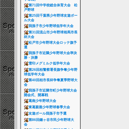
第71回中学校総合体育大会 松
戸野球
第25回千葉県少年野球友遊ボー
ル大会
我孫子市少年野球低学年大会
第31回流山市少年野球相馬市長
杯大会
松戸市少年野球大会ロッテ旗予
選
我孫子市近隣少年野球大会準決
勝・決勝
雪印メグミルク低学年大会
第26回柏警察署長旗争奪少年野
球低学年大会
第40回柏市長杯争奪夏季野球大
会
我孫子市近隣市町少年野球大会
開会式、開幕戦
葛南少年野球大会
東葛親善少年野球春季大会
友遊ボール我孫子市予選
第86回鎌ヶ谷市民少年野球大
会