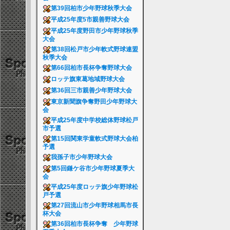
第39回柏市少年野球秋季大会
平成25年度5市親善野球大会
平成25年度野田市少年野球秋季
大会
第38回松戸市少年軟式野球連盟
秋季大会
第66回柏市長杯争奪野球大会
ロッテ旗東葛地域野球大会
第36回三市親善少年野球大会
東京新聞旗争奪野田少年野球大
会
平成25年度中学校総体野球松戸
市予選
第15回関東学童軟式野球大会柏
予選
我孫子市少年野球大会
第5回鎌ケ谷市少年野球夏季大
会
平成25年度ロッテ旗少年野球松
戸予選
第27回流山市少年野球相馬市長
杯大会
第36回柏市長杯争奪 少年野球