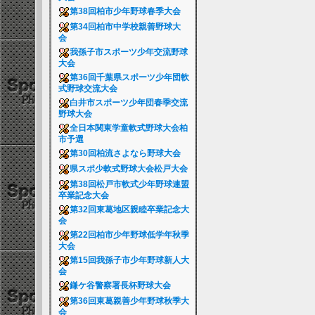
第38回柏市少年野球春季大会
第34回柏市中学校親善野球大
会
我孫子市スポーツ少年交流野球
大会
第36回千葉県スポーツ少年団軟
式野球交流大会
白井市スポーツ少年団春季交流
野球大会
全日本関東学童軟式野球大会柏
市予選
第30回柏流さよなら野球大会
県スポ少軟式野球大会松戸大会
第38回松戸市軟式少年野球連盟
卒業記念大会
第32回東葛地区親睦卒業記念大
会
第22回柏市少年野球低学年秋季
大会
第15回我孫子市少年野球新人大
会
鎌ケ谷警察署長杯野球大会
第36回東葛親善少年野球秋季大
会