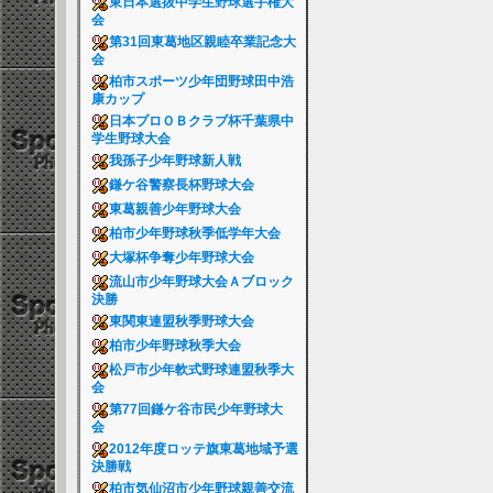
東日本選抜中学生野球選手権大
会
第31回東葛地区親睦卒業記念大
会
柏市スポーツ少年団野球田中浩
康カップ
日本プロＯＢクラブ杯千葉県中
学生野球大会
我孫子少年野球新人戦
鎌ケ谷警察長杯野球大会
東葛親善少年野球大会
柏市少年野球秋季低学年大会
大塚杯争奪少年野球大会
流山市少年野球大会Ａブロック
決勝
東関東連盟秋季野球大会
柏市少年野球秋季大会
松戸市少年軟式野球連盟秋季大
会
第77回鎌ケ谷市民少年野球大
会
2012年度ロッテ旗東葛地域予選
決勝戦
柏市気仙沼市少年野球親善交流