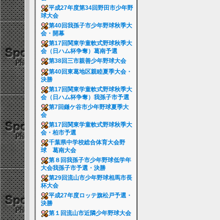
平成27年度第34回野田市少年野
球大会
第40回我孫子市少年野球秋季大
会・開幕
第17回関東学童軟式野球秋季大
会（日ハム杯争奪）葛南予選
第38回三市親善少年野球大会
第40回東葛地区親睦夏季大会・
決勝
第17回関東学童軟式野球秋季大
会（日ハム杯争奪）我孫子市予選
第7回鎌ケ谷市少年野球夏季大
会
第17回関東学童軟式野球秋季大
会・柏市予選
千葉県中学校総合体育大会野
球 葛南大会
第８回我孫子市少年野球低学年
大会我孫子市予選・決勝
第29回流山市少年野球相馬市長
杯大会
平成27年度ロッテ旗松戸予選・
決勝
第１回流山市近隣少年野球大会