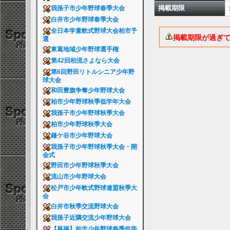
掲載期限
我孫子市少年野球春季大会
白井市少年野球春季大会
全日本学童軟式野球大会柏市予
掲載期限が過ぎ
選
東葛地域少年野球選手権
第42回柏流さよなら大会
第6回野田リトルシニア少年野
球大会
和田豊旗争奪少年野球大会
柏市少年野球秋季低学年大会
我孫子市少年野球秋季大会
柏市少年野球秋季大会
鎌ケ谷市少年野球大会
我孫子市少年野球秋季大会・開
会式
野田市少年野球秋季大会
流山市少年野球大会
松戸市少年軟式野球連盟秋季大
会
白井市秋季交流野球大会
我孫子近隣交流少年野球大会
【再掲】柏市少年野球春季低学