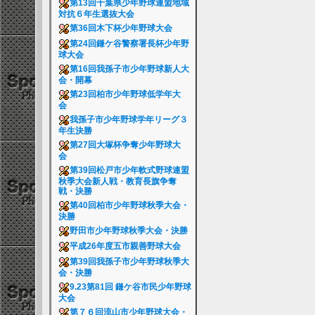
第13回千葉県少年野球連盟地域
対抗６年生選抜大会
第36回木下杯少年野球大会
第24回鎌ケ谷警察署長杯少年野
球大会
第16回我孫子市少年野球新人大
会・開幕
第23回柏市少年野球低学年大
会
我孫子市少年野球学年リーグ３
年生決勝
第27回大塚杯争奪少年野球大
会
第39回松戸市少年軟式野球連盟
秋季大会新人戦・教育長旗争奪
戦・決勝
第40回柏市少年野球秋季大会・
決勝
野田市少年野球秋季大会・決勝
平成26年度五市親善野球大会
第39回我孫子市少年野球秋季大
会・決勝
9.23第81回 鎌ケ谷市民少年野球
大会
第７６回流山市少年野球大会・