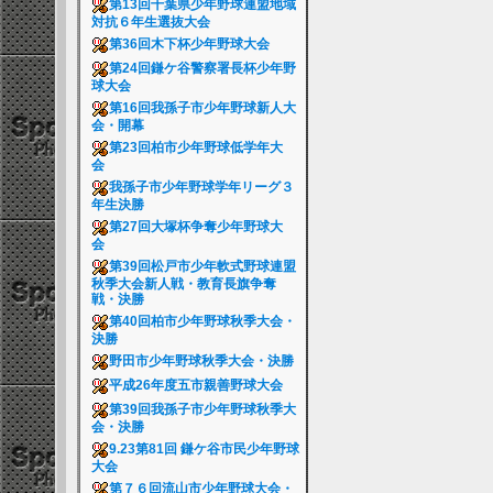
第13回千葉県少年野球連盟地域
対抗６年生選抜大会
第36回木下杯少年野球大会
第24回鎌ケ谷警察署長杯少年野
球大会
第16回我孫子市少年野球新人大
会・開幕
第23回柏市少年野球低学年大
会
我孫子市少年野球学年リーグ３
年生決勝
第27回大塚杯争奪少年野球大
会
第39回松戸市少年軟式野球連盟
秋季大会新人戦・教育長旗争奪
戦・決勝
第40回柏市少年野球秋季大会・
決勝
野田市少年野球秋季大会・決勝
平成26年度五市親善野球大会
第39回我孫子市少年野球秋季大
会・決勝
9.23第81回 鎌ケ谷市民少年野球
大会
第７６回流山市少年野球大会・