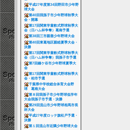
平成27年度第34回野田市少年野
球大会
第40回我孫子市少年野球秋季大
会・開幕
第17回関東学童軟式野球秋季大
会（日ハム杯争奪）葛南予選
第38回三市親善少年野球大会
第40回東葛地区親睦夏季大会・
決勝
第17回関東学童軟式野球秋季大
会（日ハム杯争奪）我孫子市予選
第7回鎌ケ谷市少年野球夏季大
会
第17回関東学童軟式野球秋季大
会・柏市予選
千葉県中学校総合体育大会野
球 葛南大会
第８回我孫子市少年野球低学年
大会我孫子市予選・決勝
第29回流山市少年野球相馬市長
杯大会
平成27年度ロッテ旗松戸予選・
決勝
第１回流山市近隣少年野球大会