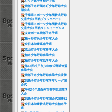
ロッテ旗争奪松戸予選
我孫子市近隣市町少年野球大会
開会式
千葉県スポーツ少年団軟式野球
交流大会1回戦ブラックバード
千葉県スポーツ少年団軟式野球
交流大会1回戦リトルイーグルス
友遊ボール我孫子市予選
鎌ヶ谷市民少年野球大会
全日本学童葛南予選
流山市少年野球春季大会
柏市少年野球春季大会
柏市少年野球低学年大会
第43回松戸市少年軟式野球連盟
春季大会
我孫子市少年野球春季大会決勝
我孫子市少年野球学年リーグ開
会式
平成30年度白井市春季交流野球
大会
我孫子市少年野球開会式開幕戦
全日本学童軟式野球大会柏市予
選