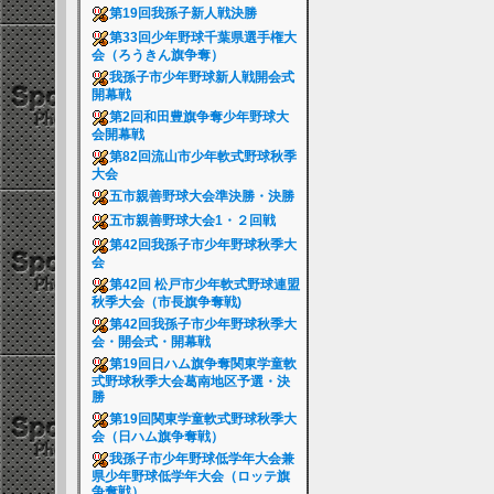
第19回我孫子新人戦決勝
第33回少年野球千葉県選手権大
会（ろうきん旗争奪）
我孫子市少年野球新人戦開会式
開幕戦
第2回和田豊旗争奪少年野球大
会開幕戦
第82回流山市少年軟式野球秋季
大会
五市親善野球大会準決勝・決勝
五市親善野球大会1・２回戦
第42回我孫子市少年野球秋季大
会
第42回 松戸市少年軟式野球連盟
秋季大会（市長旗争奪戦)
第42回我孫子市少年野球秋季大
会・開会式・開幕戦
第19回日ハム旗争奪関東学童軟
式野球秋季大会葛南地区予選・決
勝
第19回関東学童軟式野球秋季大
会（日ハム旗争奪戦）
我孫子市少年野球低学年大会兼
県少年野球低学年大会（ロッテ旗
争奪戦）