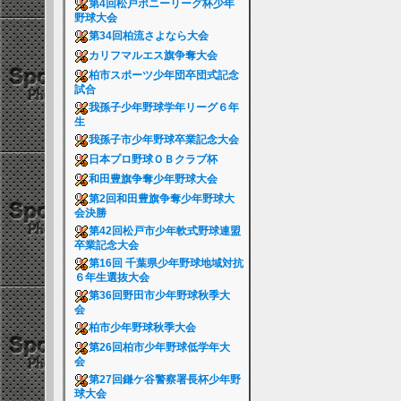
第4回松戸ポニーリーグ杯少年
野球大会
第34回柏流さよなら大会
カリフマルエス旗争奪大会
柏市スポーツ少年団卒団式記念
試合
我孫子少年野球学年リーグ６年
生
我孫子市少年野球卒業記念大会
日本プロ野球ＯＢクラブ杯
和田豊旗争奪少年野球大会
第2回和田豊旗争奪少年野球大
会決勝
第42回松戸市少年軟式野球連盟
卒業記念大会
第16回 千葉県少年野球地域対抗
６年生選抜大会
第36回野田市少年野球秋季大
会
柏市少年野球秋季大会
第26回柏市少年野球低学年大
会
第27回鎌ケ谷警察署長杯少年野
球大会