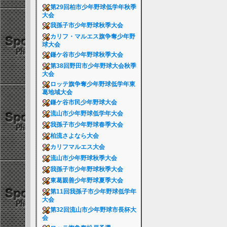
第29回柏市少年野球低学年秋季
大会
我孫子市少年野球秋季大会
カリフ・マルエス旗争奪少年野
球大会
鎌ケ谷市少年野球秋季大会
第38回野田市少年野球大会秋季
大会
ロッテ旗争奪少年野球低学年東
葛地域大会
鎌ケ谷市民少年野球大会
流山市少年野球低学年大会
我孫子市少年野球春季大会
柏流さよなら大会
カリフマルエス大会
流山市少年野球秋季大会
我孫子市少年野球秋季大会
東葛親善少年野球夏季大会
第11回我孫子市少年野球低学年
大会
第32回流山市少年野球市長杯大
会