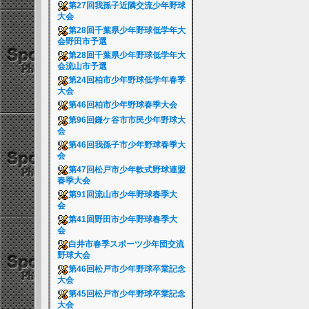
第27回我孫子近隣交流少年野球
大会
第28回千葉県少年野球低学年大
会野田市予選
第28回千葉県少年野球低学年大
会流山市予選
第24回柏市少年野球低学年春季
大会
第46回柏市少年野球春季大会
第96回鎌ケ谷市市民少年野球大
会
第46回我孫子市少年野球春季大
会
第47回松戸市少年軟式野球連盟
春季大会
第91回流山市少年野球春季大
会
第41回野田市少年野球春季大
会
白井市春季スポーツ少年団交流
野球大会
第46回松戸市少年野球卒業記念
大会
第45回松戸市少年野球卒業記念
大会