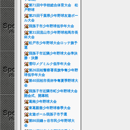
第71回中学校総合体育大会 松
戸野球
第25回千葉県少年野球友遊ボー
ル大会
我孫子市少年野球低学年大会
第31回流山市少年野球相馬市長
杯大会
松戸市少年野球大会ロッテ旗予
選
我孫子市近隣少年野球大会準決
勝・決勝
雪印メグミルク低学年大会
第26回柏警察署長旗争奪少年野
球低学年大会
第40回柏市長杯争奪夏季野球大
会
我孫子市近隣市町少年野球大会
開会式、開幕戦
葛南少年野球大会
東葛親善少年野球春季大会
友遊ボール我孫子市予選
第86回鎌ヶ谷市民少年野球大
会