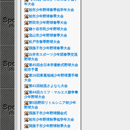
年大会
柏市少年野球春季低学年大会
柏市少年野球春季大会
野田市少年野球春季大会
鎌ケ谷市民少年野球大会
流山市少年野球春季大会
松戸市春季野球大会
我孫子市少年野球春季大会
白井市スポーツ少年団春季交流
野球大会
第45回全日本学童軟式野球大会
柏市予選
第16回東葛地域少年野球選手権
大会
第41回柏流さよなら大会
第44回カリフ・マルエス旗争奪
少年野球大会
第5回野田リトルシニア杯少年
野球大会
我孫子市少年野球開会式
柏市少年野球秋季低学年大会
我孫子市少年野球秋季大会