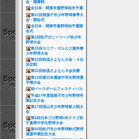
会・開幕戦
全日本・関東学童野球柏市予選
第41回我孫子市少年野球春季大
会・開会式
全日本・関東学童野球柏予選開
会式
第2回松戸ポニーリーグ杯少年
野球大会
第35回カリフ・マルエス旗争奪
少年野球大会
第32回柏流さよなら大会・３位
決定戦
第32回柏流さよなら大会決勝
第10回東日本選抜中学生野球選
手権大会
柏ベースボールフェスティバル
平成27年度我孫子市少年野球卒
業記念大会
第17回流山市少年野球新人戦大
会
第4回日本プロ野球OBクラブ杯
千葉県中学生野球大会
第40回松戸市少年野球軟式野球
連盟卒業記念大会