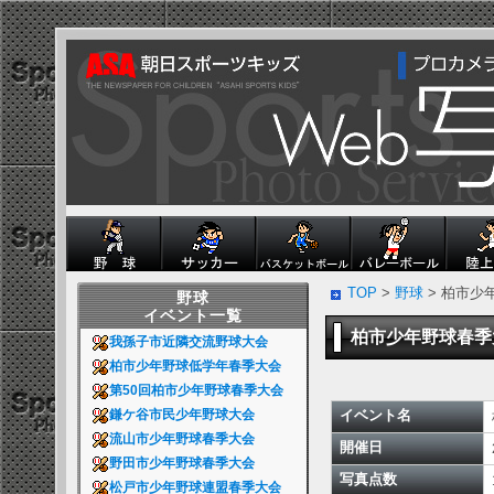
TOP
>
野球
> 柏市少
野球
イベント一覧
柏市少年野球春
我孫子市近隣交流野球大会
柏市少年野球低学年春季大会
第50回柏市少年野球春季大会
イベント名
鎌ケ谷市民少年野球大会
流山市少年野球春季大会
開催日
野田市少年野球春季大会
写真点数
松戸市少年野球連盟春季大会