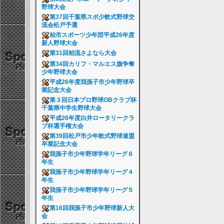
野球大会
第37回千葉県スポ少軟式野球交
流会松戸予選
柏市スポーツ少年団平成26年度
新人野球大会
第31回柏流さよなら大会
第34回カリフ・マルエス旗争奪
少年野球大会
平成26年度我孫子市少年野球卒
業記念大会
第３回日本プロ野球OBクラブ杯
千葉県中学生野球大会
平成26年度白井ロータリークラ
ブ杯選手権大会
第39回松戸市少年軟式野球連盟
卒業記念大会
我孫子市少年野球学年リーグ６
年生
我孫子市少年野球学年リーグ４
年生
我孫子市少年野球学年リーグ５
年生
第16回我孫子市少年野球新人大
会