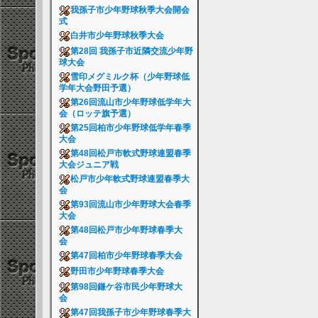
我孫子市少年野球秋季大会開会
式
白井市少年野球秋季大会
第28回 我孫子市近隣交流少年野
球大会
雪印メグミルク杯（少年野球低
学年大会野田予選）
第26回流山市少年野球低学年大
会（ロッテ旗予選）
第25回柏市少年野球低学年春季
大会
第48回松戸市軟式野球連盟春季
大会ジュニア戦
松戸市少年軟式野球連盟春季大
会
第93回流山市少年野球大会春季
大会
第48回松戸市少年野球春季大
会
第47回柏市少年野球春季大会
野田市少年野球春季大会
第98回鎌ケ谷市民少年野球大
会
第47回我孫子市少年野球春季大