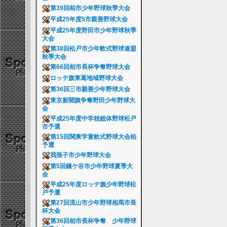
第39回柏市少年野球秋季大会
平成25年度5市親善野球大会
平成25年度野田市少年野球秋季
大会
第38回松戸市少年軟式野球連盟
秋季大会
第66回柏市長杯争奪野球大会
ロッテ旗東葛地域野球大会
第36回三市親善少年野球大会
東京新聞旗争奪野田少年野球大
会
平成25年度中学校総体野球松戸
市予選
第15回関東学童軟式野球大会柏
予選
我孫子市少年野球大会
第5回鎌ケ谷市少年野球夏季大
会
平成25年度ロッテ旗少年野球松
戸予選
第27回流山市少年野球相馬市長
杯大会
第36回柏市長杯争奪 少年野球