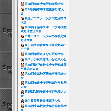
第38回柏市少年野球春季大会
第34回柏市中学校親善野球大
会
我孫子市スポーツ少年交流野球
大会
第36回千葉県スポーツ少年団軟
式野球交流大会
白井市スポーツ少年団春季交流
野球大会
全日本関東学童軟式野球大会柏
市予選
第30回柏流さよなら野球大会
県スポ少軟式野球大会松戸大会
第38回松戸市軟式少年野球連盟
卒業記念大会
第32回東葛地区親睦卒業記念大
会
第22回柏市少年野球低学年秋季
大会
第15回我孫子市少年野球新人大
会
鎌ケ谷警察署長杯野球大会
第36回東葛親善少年野球秋季大
会