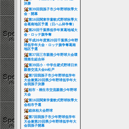
決勝
第39回我孫子市少年野球秋季大
会・開幕
第16回関東学童軟式野球秋季大
会葛南地区予選（日ハム杯争奪）
第20回千葉県低学年東葛地域大
会・ロッテ旗争奪
平成26年度第20回千葉県少年野
球低学年大会・ロッテ旗争奪葛南
地区予選
第37回三市親善少年野球大会環
境衛生組合杯
第39回小・中学生硬式野球日米
親善交流大会in松戸
第7回我孫子市少年野球低学年
大会兼第20回県少年野球低学年大
会我孫子決勝
柏市・桐生市交流親善少年野球
大会
第16回関東学童軟式野球秋季大
会柏市予選
総体柏大会野球
第7回我孫子市少年野球低学年
大会兼第20回県少年野球低学年大
会我孫子開幕