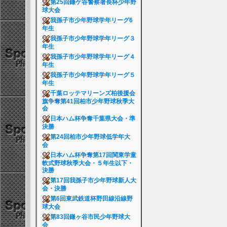
第25回鎌ケ谷警察署長杯少年野
球大会
我孫子市少年野球学年リーグ6
年生
我孫子市少年野球学年リーグ３
年生
我孫子市少年野球学年リーグ４
年生
我孫子市少年野球学年リーグ５
年生
千葉ロッテマリーンズ柏後援会
旗争奪第41回柏市少年野球秋季大
会
日本ハム杯争奪千葉県大会・準
決勝
第24回柏市少年野球低学年大
会
日本ハム杯争奪第17回関東学童
軟式野球秋季大会・５年生以下・
決勝
第17回我孫子市少年野球新人大
会・決勝
第6回東武鉄道杯野田線沿線野
球大会
第83回鎌ヶ谷市民少年野球大
会