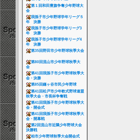
第１回和田豊旗争奪少年野球大
会
我孫子市少年野球学年リーグ５
年 決勝
我孫子市少年野球学年リーグ3
年 決勝
我孫子市少年野球学年リーグ4
年 決勝
第35回野田市少年野球秋季大会
第80回流山市少年野球秋季大
会
第41回我孫子市少年野球秋季大
会・決勝
第85回鎌ヶ谷市民少年野球
第41回松戸市少年軟式野球連盟
秋季大会・市長杯争奪戦
第41回我孫子市少年野球秋季大
会・開会式
第41回我孫子市少年野球秋季大
会・開幕戦
第2回流山市近隣少年野球大会
決勝戦
柏市少年野球秋季大会開会式