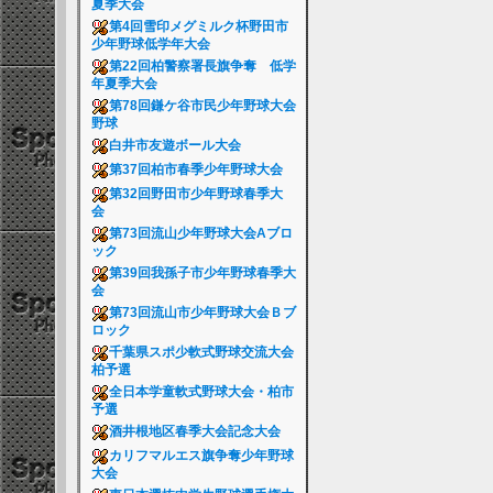
夏季大会
第4回雪印メグミルク杯野田市
少年野球低学年大会
第22回柏警察署長旗争奪 低学
年夏季大会
第78回鎌ケ谷市民少年野球大会
野球
白井市友遊ボール大会
第37回柏市春季少年野球大会
第32回野田市少年野球春季大
会
第73回流山少年野球大会Aブロ
ック
第39回我孫子市少年野球春季大
会
第73回流山市少年野球大会Ｂブ
ロック
千葉県スポ少軟式野球交流大会
柏予選
全日本学童軟式野球大会・柏市
予選
酒井根地区春季大会記念大会
カリフマルエス旗争奪少年野球
大会