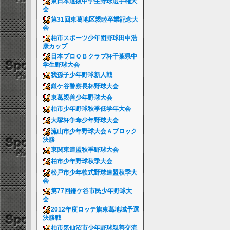
東日本選抜中学生野球選手権大
会
第31回東葛地区親睦卒業記念大
会
柏市スポーツ少年団野球田中浩
康カップ
日本プロＯＢクラブ杯千葉県中
学生野球大会
我孫子少年野球新人戦
鎌ケ谷警察長杯野球大会
東葛親善少年野球大会
柏市少年野球秋季低学年大会
大塚杯争奪少年野球大会
流山市少年野球大会Ａブロック
決勝
東関東連盟秋季野球大会
柏市少年野球秋季大会
松戸市少年軟式野球連盟秋季大
会
第77回鎌ケ谷市民少年野球大
会
2012年度ロッテ旗東葛地域予選
決勝戦
柏市気仙沼市少年野球親善交流