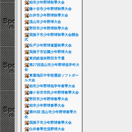
柏市少年野球秋季大会
鎌ケ谷市少年野球秋季大会
白井市少年野球秋季大会
流山市少年野球大会
野田市少年野球秋季大会
我孫子市少年野球秋季大会開会
式
松戸少年野球連盟秋季大会
我孫子市近隣少年野球大会
東武鉄道杯野田市予選
第27回流山市少年野球低学年大
会
東葛地区中学校選抜ソフトボー
ル大会
柏市少年野球低学年春季大会
鎌ケ谷市市民少年野球春季大会
野田市少年野球春季大会
柏市少年野球春季大会
第95回 流山市少年野球春季大
会
我孫子市少年野球春季大会
白井春季交流野球大会