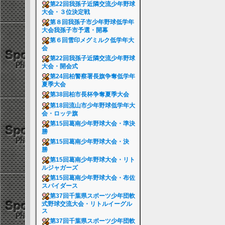
第22回我孫子近隣交流少年野球
大会・３位決定戦
第８回我孫子市少年野球低学年
大会我孫子市予選・開幕
第６回雪印メグミルク低学年大
会
第22回我孫子近隣交流少年野球
大会・開会式
第24回柏警察署長旗争奪低学年
夏季大会
第38回柏市長杯争奪夏季大会
第18回流山市少年野球低学年大
会・ロッテ旗
第15回葛南少年野球大会・準決
勝
第15回葛南少年野球大会・決
勝
第15回葛南少年野球大会・リト
ルジャガーズ
第15回葛南少年野球大会・布佐
スパイダース
第37回千葉県スポーツ少年団軟
式野球交流大会・リトルイーグル
ス
第37回千葉県スポーツ少年団軟