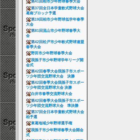
第41回柏市少年野球春季大会
第37回全日本学童軟式野球大会
葛南ブロック予選
第19回柏市少年野球低学年春季
大会
第81回流山市少年野球春季大
会
第42回松戸市少年軟式野球連盟
春季大会
野田市少年野球春季大会
我孫子市少年野球学年リーグ開
会式
第42回春季大会我孫子市スポー
ツ少年団交流野球大会 決勝
第42回春季大会我孫子市スポー
ツ少年団交流野球大会 決勝
白井市春季交流野球大会
第42回春季大会我孫子市スポー
ツ少年団交流野球大会 準決勝
第37回全日本学童軟式野球大会
柏予選
東葛地域少年野球選手権
我孫子市少年野球春季大会開会
式