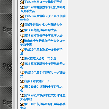
平成26年度ロッテ旗松戸予選
第23回柏警察旗争奪戦低学年野
球夏季大会
平成26年度雪印メグミルク低学
年大会
我孫子近隣交流少年野球大会
第14回葛南少年野球大会
第37回柏市長杯争奪夏季大会
流山市少年野球低学年大会ロッ
テ旗予選
平成26年度友遊ボール松戸予
選
東武鉄道大会野田市予選
第37回東葛親善少年野球春季大
会
平成26年度学年野球リーグ開会
式
我孫子市友遊ボール
第80回鎌ケ谷市民少年野球大
会
第39回松戸市少年軟式野球連盟
大会本戦
第16回柏市少年野球低学年春季
大会