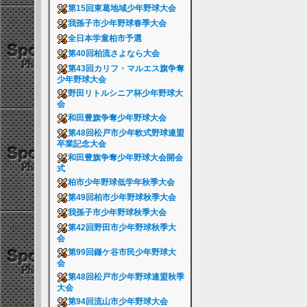
第15回東葛地域少年野球大会
我孫子市少年野球春季大会
全日本学童柏市予選
第40回柏流さよなら大会
第43回カリフ・マルエス旗争奪
少年野球大会
野田リトルシニア杯少年野球大
会
和田豊旗争奪少年野球大会
第48回松戸市少年軟式野球連盟
卒業記念大会
和田豊旗争奪少年野球大会開会
式
柏市少年野球低学年秋季大会
第49回柏市少年野球秋季大会
我孫子市少年野球秋季大会
第42回野田市少年野球秋季大
会
第99回鎌ケ谷市民少年野球大
会
第48回松戸市少年野球連盟秋季
大会
第94回流山市少年野球大会