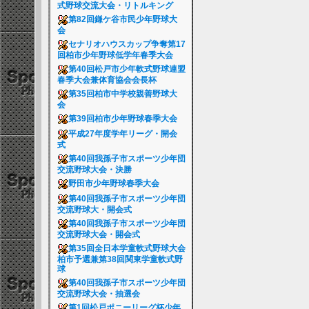
式野球交流大会・リトルキング
第82回鎌ケ谷市民少年野球大
会
セナリオハウスカップ争奪第17
回柏市少年野球低学年春季大会
第40回松戸市少年軟式野球連盟
春季大会兼体育協会会長杯
第35回柏市中学校親善野球大
会
第39回柏市少年野球春季大会
平成27年度学年リーグ・開会
式
第40回我孫子市スポーツ少年団
交流野球大会・決勝
野田市少年野球春季大会
第40回我孫子市スポーツ少年団
交流野球大・開会式
第40回我孫子市スポーツ少年団
交流野球大会・開会式
第35回全日本学童軟式野球大会
柏市予選兼第38回関東学童軟式野
球
第40回我孫子市スポーツ少年団
交流野球大会・抽選会
第1回松戸ポニーリーグ杯少年