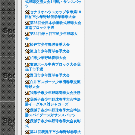
式野球交流大会1回戦・サンスパッ
ツ
セナリオハウスカップ争奪第18
回柏市少年野球低学年春季大会
第36回全日本学童軟式野球大会
葛南ブロック予選
第84回鎌ヶ谷市民少年野球大
会
松戸市少年野球春季大会
流山市少年野球春季大会
柏市少年野球春季大会
友遊ボール中央ブロック大会我
孫子市予選
野田市少年野球春季大会
白井市スポーツ少年団春季交流
野球大会
我孫子市少年野球春季大会決勝
我孫子市少年野球春季大会準決
勝イーグルス対ジャガーズ
我孫子市少年野球春季大会準決
勝スパイダース対サンスパッツ
我孫子市少年野球春季大会表彰
式
第41回我孫子市少年野球春季大