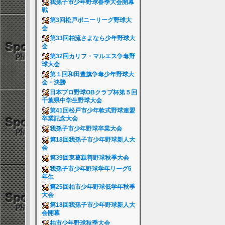
我孫子市少年野球春季大会開幕
戦
第3回松戸ポニーリーグ野球大
会
第33回柏流さよなら少年野球大
会
第32回カリフ・マルエス争奪野
球大会
第１回和田豊旗争奪少年野球大
会・決勝
日本プロ野球OBクラブ杯第５回
千葉県中学生野球大会
第41回松戸市少年軟式野球連盟
卒業記念大会
我孫子市少年野球卒業大会
第18回我孫子市少年野球新人大
会
第39回東葛親善野球秋季大会
我孫子市少年野球学年リーグ6
年生
第25回柏市少年野球低学年秋季
大会
第18回我孫子市少年野球新人大
会開幕
柏市少年野球秋季大会