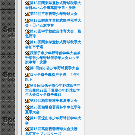
第18回関東学童軟式野球秋季大
会日本ハム争奪葛南予選・決勝
第39回三市親善少年野球大会
第18回関東学童軟式野球秋季大
会・日ハム旗争奪
第70回中学校総合体育大会 葛
北野球
第18回関東学童軟式野球秋季大
会柏市予選
我孫子市少年野球低学年大会兼
千葉県少年野球低学年大会ロッテ
旗争奪・決勝
第8回鎌ヶ谷少年野球夏季大会
ロッテ旗争奪松戸予選 ４年生
以下
第９回我孫子市少年野球低学年
大会兼第22回千葉県少年野球低学
年大会ロッテ旗争奪戦
第39回柏市長杯争奪夏季大会
第25回柏警察署長杯争奪低学年
夏季大会
第19回流山市少年野球低学年大
会
第16回葛南親善野球大会決勝
北初富セブンスターズ