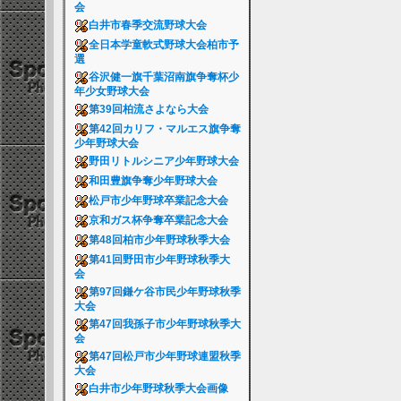
会
白井市春季交流野球大会
全日本学童軟式野球大会柏市予
選
谷沢健一旗千葉沼南旗争奪杯少
年少女野球大会
第39回柏流さよなら大会
第42回カリフ・マルエス旗争奪
少年野球大会
野田リトルシニア少年野球大会
和田豊旗争奪少年野球大会
松戸市少年野球卒業記念大会
京和ガス杯争奪卒業記念大会
第48回柏市少年野球秋季大会
第41回野田市少年野球秋季大
会
第97回鎌ケ谷市民少年野球秋季
大会
第47回我孫子市少年野球秋季大
会
第47回松戸市少年野球連盟秋季
大会
白井市少年野球秋季大会画像