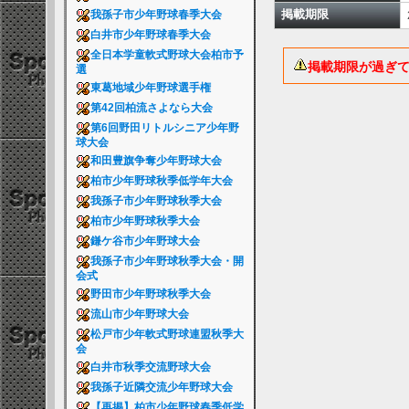
掲載期限
我孫子市少年野球春季大会
白井市少年野球春季大会
全日本学童軟式野球大会柏市予
掲載期限が過ぎ
選
東葛地域少年野球選手権
第42回柏流さよなら大会
第6回野田リトルシニア少年野
球大会
和田豊旗争奪少年野球大会
柏市少年野球秋季低学年大会
我孫子市少年野球秋季大会
柏市少年野球秋季大会
鎌ケ谷市少年野球大会
我孫子市少年野球秋季大会・開
会式
野田市少年野球秋季大会
流山市少年野球大会
松戸市少年軟式野球連盟秋季大
会
白井市秋季交流野球大会
我孫子近隣交流少年野球大会
【再掲】柏市少年野球春季低学