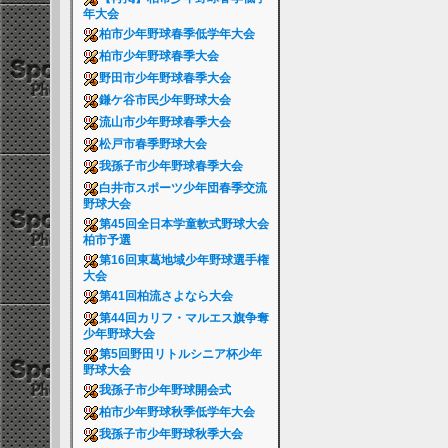
年大会
柏市少年野球春季低学年大会
柏市少年野球春季大会
野田市少年野球春季大会
鎌ケ谷市民少年野球大会
流山市少年野球春季大会
松戸市春季野球大会
我孫子市少年野球春季大会
白井市スポーツ少年団春季交流
野球大会
第45回全日本学童軟式野球大会
柏市予選
第16回東葛地域少年野球選手権
大会
第41回柏流さよなら大会
第44回カリフ・マルエス旗争奪
少年野球大会
第5回野田リトルシニア杯少年
野球大会
我孫子市少年野球開会式
柏市少年野球秋季低学年大会
我孫子市少年野球秋季大会