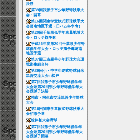
決勝
第39回我孫子市少年野球秋季大
会・開幕
第16回関東学童軟式野球秋季大
会葛南地区予選（日ハム杯争奪）
第20回千葉県低学年東葛地域大
会・ロッテ旗争奪
平成26年度第20回千葉県少年野
球低学年大会・ロッテ旗争奪葛南
地区予選
第37回三市親善少年野球大会環
境衛生組合杯
第39回小・中学生硬式野球日米
親善交流大会in松戸
第7回我孫子市少年野球低学年
大会兼第20回県少年野球低学年大
会我孫子決勝
柏市・桐生市交流親善少年野球
大会
第16回関東学童軟式野球秋季大
会柏市予選
総体柏大会野球
第7回我孫子市少年野球低学年
大会兼第20回県少年野球低学年大
会我孫子開幕