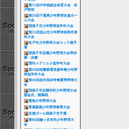
第71回中学校総合体育大会 松
戸野球
第25回千葉県少年野球友遊ボー
ル大会
我孫子市少年野球低学年大会
第31回流山市少年野球相馬市長
杯大会
松戸市少年野球大会ロッテ旗予
選
我孫子市近隣少年野球大会準決
勝・決勝
雪印メグミルク低学年大会
第26回柏警察署長旗争奪少年野
球低学年大会
第40回柏市長杯争奪夏季野球大
会
我孫子市近隣市町少年野球大会
開会式、開幕戦
葛南少年野球大会
東葛親善少年野球春季大会
友遊ボール我孫子市予選
第86回鎌ヶ谷市民少年野球大
会