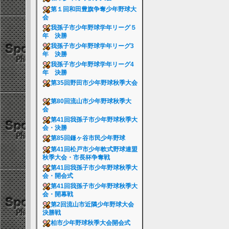
第１回和田豊旗争奪少年野球大
会
我孫子市少年野球学年リーグ５
年 決勝
我孫子市少年野球学年リーグ3
年 決勝
我孫子市少年野球学年リーグ4
年 決勝
第35回野田市少年野球秋季大会
第80回流山市少年野球秋季大
会
第41回我孫子市少年野球秋季大
会・決勝
第85回鎌ヶ谷市民少年野球
第41回松戸市少年軟式野球連盟
秋季大会・市長杯争奪戦
第41回我孫子市少年野球秋季大
会・開会式
第41回我孫子市少年野球秋季大
会・開幕戦
第2回流山市近隣少年野球大会
決勝戦
柏市少年野球秋季大会開会式