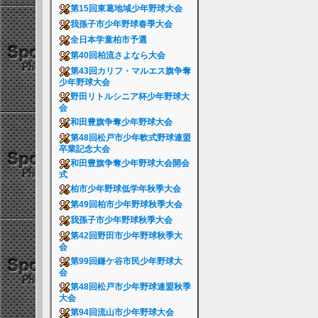
第15回東葛地域少年野球大会
我孫子市少年野球春季大会
全日本学童柏市予選
第40回柏流さよなら大会
第43回カリフ・マルエス旗争奪
少年野球大会
野田リトルシニア杯少年野球大
会
和田豊旗争奪少年野球大会
第48回松戸市少年軟式野球連盟
卒業記念大会
和田豊旗争奪少年野球大会開会
式
柏市少年野球低学年秋季大会
第49回柏市少年野球秋季大会
我孫子市少年野球秋季大会
第42回野田市少年野球秋季大
会
第99回鎌ケ谷市民少年野球大
会
第48回松戸市少年野球連盟秋季
大会
第94回流山市少年野球大会