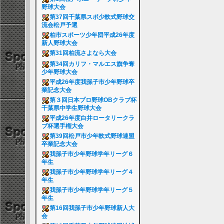
野球大会
第37回千葉県スポ少軟式野球交
流会松戸予選
柏市スポーツ少年団平成26年度
新人野球大会
第31回柏流さよなら大会
第34回カリフ・マルエス旗争奪
少年野球大会
平成26年度我孫子市少年野球卒
業記念大会
第３回日本プロ野球OBクラブ杯
千葉県中学生野球大会
平成26年度白井ロータリークラ
ブ杯選手権大会
第39回松戸市少年軟式野球連盟
卒業記念大会
我孫子市少年野球学年リーグ６
年生
我孫子市少年野球学年リーグ４
年生
我孫子市少年野球学年リーグ５
年生
第16回我孫子市少年野球新人大
会