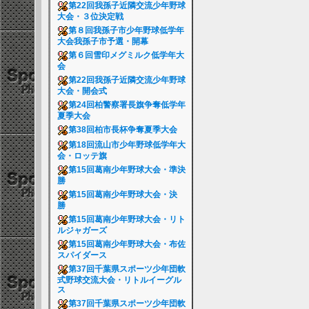
第22回我孫子近隣交流少年野球
大会・３位決定戦
第８回我孫子市少年野球低学年
大会我孫子市予選・開幕
第６回雪印メグミルク低学年大
会
第22回我孫子近隣交流少年野球
大会・開会式
第24回柏警察署長旗争奪低学年
夏季大会
第38回柏市長杯争奪夏季大会
第18回流山市少年野球低学年大
会・ロッテ旗
第15回葛南少年野球大会・準決
勝
第15回葛南少年野球大会・決
勝
第15回葛南少年野球大会・リト
ルジャガーズ
第15回葛南少年野球大会・布佐
スパイダース
第37回千葉県スポーツ少年団軟
式野球交流大会・リトルイーグル
ス
第37回千葉県スポーツ少年団軟