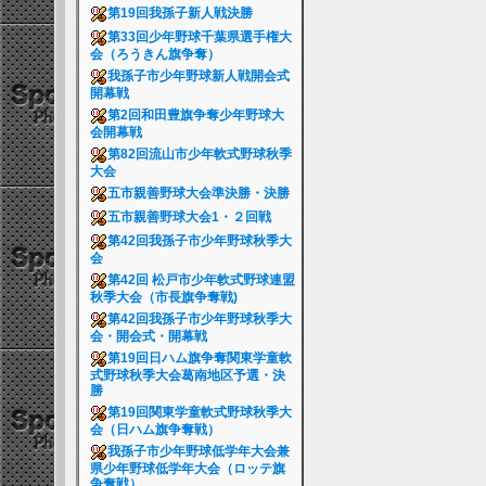
第19回我孫子新人戦決勝
第33回少年野球千葉県選手権大
会（ろうきん旗争奪）
我孫子市少年野球新人戦開会式
開幕戦
第2回和田豊旗争奪少年野球大
会開幕戦
第82回流山市少年軟式野球秋季
大会
五市親善野球大会準決勝・決勝
五市親善野球大会1・２回戦
第42回我孫子市少年野球秋季大
会
第42回 松戸市少年軟式野球連盟
秋季大会（市長旗争奪戦)
第42回我孫子市少年野球秋季大
会・開会式・開幕戦
第19回日ハム旗争奪関東学童軟
式野球秋季大会葛南地区予選・決
勝
第19回関東学童軟式野球秋季大
会（日ハム旗争奪戦）
我孫子市少年野球低学年大会兼
県少年野球低学年大会（ロッテ旗
争奪戦）