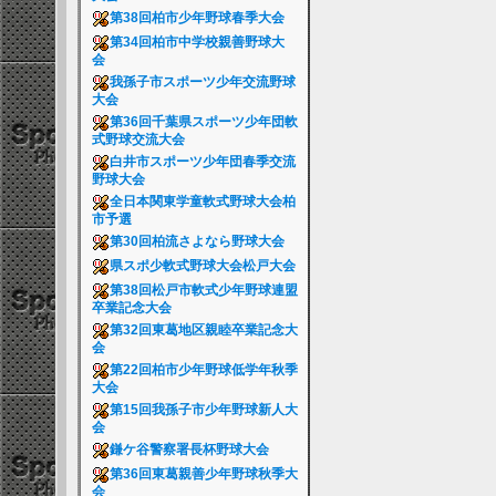
第38回柏市少年野球春季大会
第34回柏市中学校親善野球大
会
我孫子市スポーツ少年交流野球
大会
第36回千葉県スポーツ少年団軟
式野球交流大会
白井市スポーツ少年団春季交流
野球大会
全日本関東学童軟式野球大会柏
市予選
第30回柏流さよなら野球大会
県スポ少軟式野球大会松戸大会
第38回松戸市軟式少年野球連盟
卒業記念大会
第32回東葛地区親睦卒業記念大
会
第22回柏市少年野球低学年秋季
大会
第15回我孫子市少年野球新人大
会
鎌ケ谷警察署長杯野球大会
第36回東葛親善少年野球秋季大
会