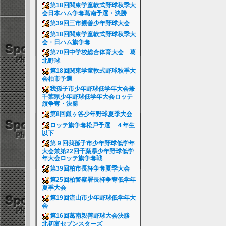
第18回関東学童軟式野球秋季大
会日本ハム争奪葛南予選・決勝
第39回三市親善少年野球大会
第18回関東学童軟式野球秋季大
会・日ハム旗争奪
第70回中学校総合体育大会 葛
北野球
第18回関東学童軟式野球秋季大
会柏市予選
我孫子市少年野球低学年大会兼
千葉県少年野球低学年大会ロッテ
旗争奪・決勝
第8回鎌ヶ谷少年野球夏季大会
ロッテ旗争奪松戸予選 ４年生
以下
第９回我孫子市少年野球低学年
大会兼第22回千葉県少年野球低学
年大会ロッテ旗争奪戦
第39回柏市長杯争奪夏季大会
第25回柏警察署長杯争奪低学年
夏季大会
第19回流山市少年野球低学年大
会
第16回葛南親善野球大会決勝
北初富セブンスターズ