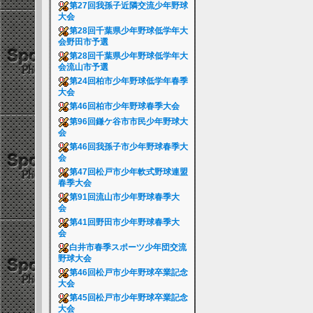
第27回我孫子近隣交流少年野球
大会
第28回千葉県少年野球低学年大
会野田市予選
第28回千葉県少年野球低学年大
会流山市予選
第24回柏市少年野球低学年春季
大会
第46回柏市少年野球春季大会
第96回鎌ケ谷市市民少年野球大
会
第46回我孫子市少年野球春季大
会
第47回松戸市少年軟式野球連盟
春季大会
第91回流山市少年野球春季大
会
第41回野田市少年野球春季大
会
白井市春季スポーツ少年団交流
野球大会
第46回松戸市少年野球卒業記念
大会
第45回松戸市少年野球卒業記念
大会