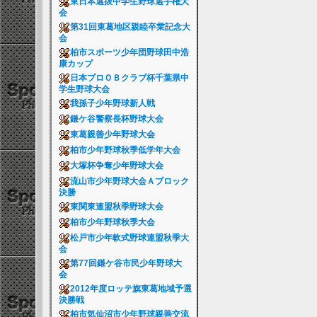
東日本選抜中学生野球選手権大
会
第31回東葛地区親睦卒業記念大
会
柏市スポーツ少年団野球田中浩
康カップ
日本プロＯＢクラブ杯千葉県中
学生野球大会
我孫子少年野球新人戦
鎌ケ谷警察長杯野球大会
東葛親善少年野球大会
柏市少年野球秋季低学年大会
大塚杯争奪少年野球大会
流山市少年野球大会Ａブロック
決勝
東関東連盟秋季野球大会
柏市少年野球秋季大会
松戸市少年軟式野球連盟秋季大
会
第77回鎌ケ谷市民少年野球大
会
2012年度ロッテ旗東葛地域予選
決勝戦
柏市気仙沼市少年野球親善交流