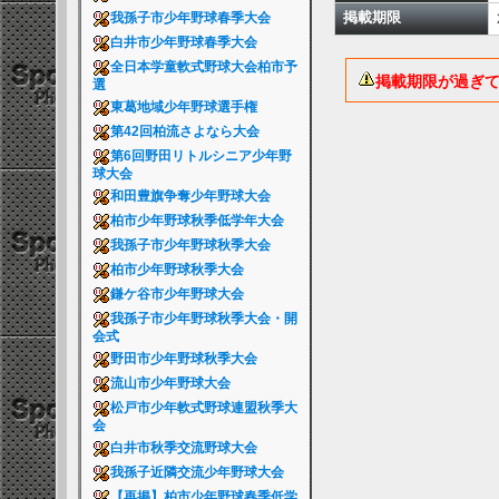
掲載期限
我孫子市少年野球春季大会
白井市少年野球春季大会
全日本学童軟式野球大会柏市予
掲載期限が過ぎ
選
東葛地域少年野球選手権
第42回柏流さよなら大会
第6回野田リトルシニア少年野
球大会
和田豊旗争奪少年野球大会
柏市少年野球秋季低学年大会
我孫子市少年野球秋季大会
柏市少年野球秋季大会
鎌ケ谷市少年野球大会
我孫子市少年野球秋季大会・開
会式
野田市少年野球秋季大会
流山市少年野球大会
松戸市少年軟式野球連盟秋季大
会
白井市秋季交流野球大会
我孫子近隣交流少年野球大会
【再掲】柏市少年野球春季低学