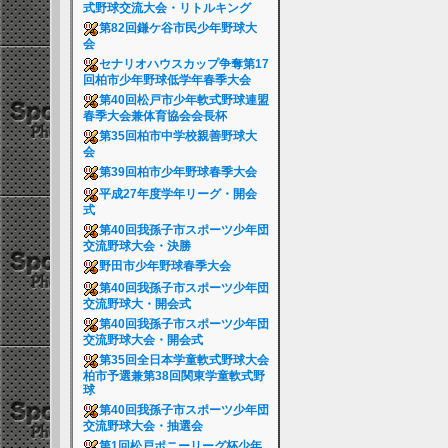
式野球交流大会・リトルキング
第82回鎌ケ谷市民少年野球大
会
セナリオハウスカップ争奪第17
回柏市少年野球低学年春季大会
第40回松戸市少年軟式野球連盟
春季大会兼体育協会会長杯
第35回柏市中学校親善野球大
会
第39回柏市少年野球春季大会
平成27年度学年リーグ・開会
式
第40回我孫子市スポーツ少年団
交流野球大会・決勝
野田市少年野球春季大会
第40回我孫子市スポーツ少年団
交流野球大・開会式
第40回我孫子市スポーツ少年団
交流野球大会・開会式
第35回全日本学童軟式野球大会
柏市予選兼第38回関東学童軟式野
球
第40回我孫子市スポーツ少年団
交流野球大会・抽選会
第1回松戸ポニーリーグ杯少年