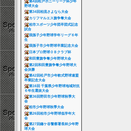
第4回松戸ポニーリーグ杯少年
野球大会
第34回柏流さよなら大会
カリフマルエス旗争奪大会
柏市スポーツ少年団卒団式記念
試合
我孫子少年野球学年リーグ６年
生
我孫子市少年野球卒業記念大会
日本プロ野球ＯＢクラブ杯
和田豊旗争奪少年野球大会
第2回和田豊旗争奪少年野球大
会決勝
第42回松戸市少年軟式野球連盟
卒業記念大会
第16回 千葉県少年野球地域対抗
６年生選抜大会
第36回野田市少年野球秋季大
会
柏市少年野球秋季大会
第26回柏市少年野球低学年大
会
第27回鎌ケ谷警察署長杯少年野
球大会