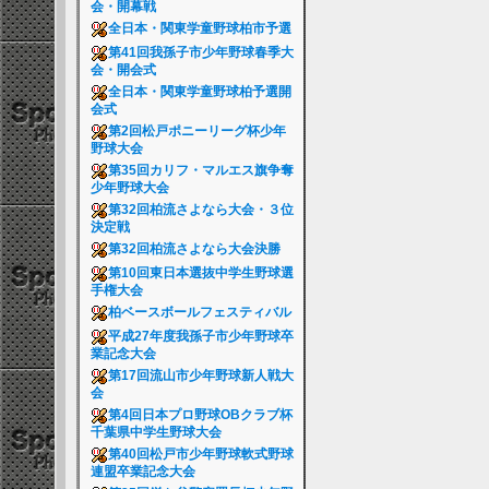
会・開幕戦
全日本・関東学童野球柏市予選
第41回我孫子市少年野球春季大
会・開会式
全日本・関東学童野球柏予選開
会式
第2回松戸ポニーリーグ杯少年
野球大会
第35回カリフ・マルエス旗争奪
少年野球大会
第32回柏流さよなら大会・３位
決定戦
第32回柏流さよなら大会決勝
第10回東日本選抜中学生野球選
手権大会
柏ベースボールフェスティバル
平成27年度我孫子市少年野球卒
業記念大会
第17回流山市少年野球新人戦大
会
第4回日本プロ野球OBクラブ杯
千葉県中学生野球大会
第40回松戸市少年野球軟式野球
連盟卒業記念大会