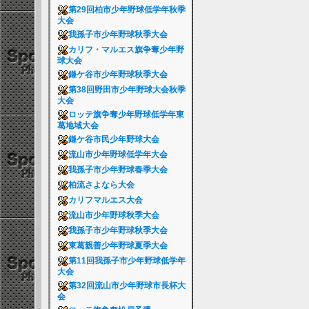
第29回柏市少年野球低学年秋季
大会
我孫子市少年野球秋季大会
カリフ・マルエス旗争奪少年野
球大会
鎌ケ谷市少年野球秋季大会
第38回野田市少年野球大会秋季
大会
ロッテ旗争奪少年野球低学年東
葛地域大会
鎌ケ谷市民少年野球大会
流山市少年野球低学年大会
我孫子市少年野球春季大会
柏流さよなら大会
カリフマルエス大会
流山市少年野球秋季大会
我孫子市少年野球秋季大会
東葛親善少年野球夏季大会
第11回我孫子市少年野球低学年
大会
第32回流山市少年野球市長杯大
会