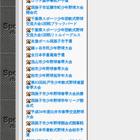
ロッテ旗争奪松戸予選
我孫子市近隣市町少年野球大会
開会式
千葉県スポーツ少年団軟式野球
交流大会1回戦ブラックバード
千葉県スポーツ少年団軟式野球
交流大会1回戦リトルイーグルス
友遊ボール我孫子市予選
鎌ヶ谷市民少年野球大会
全日本学童葛南予選
流山市少年野球春季大会
柏市少年野球春季大会
柏市少年野球低学年大会
第43回松戸市少年軟式野球連盟
春季大会
我孫子市少年野球春季大会決勝
我孫子市少年野球学年リーグ開
会式
平成30年度白井市春季交流野球
大会
我孫子市少年野球開会式開幕戦
全日本学童軟式野球大会柏市予
選