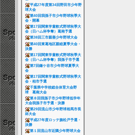
平成27年度第34回野田市少年野
球大会
第40回我孫子市少年野球秋季大
会・開幕
第17回関東学童軟式野球秋季大
会（日ハム杯争奪）葛南予選
第38回三市親善少年野球大会
第40回東葛地区親睦夏季大会・
決勝
第17回関東学童軟式野球秋季大
会（日ハム杯争奪）我孫子市予選
第7回鎌ケ谷市少年野球夏季大
会
第17回関東学童軟式野球秋季大
会・柏市予選
千葉県中学校総合体育大会野
球 葛南大会
第８回我孫子市少年野球低学年
大会我孫子市予選・決勝
第29回流山市少年野球相馬市長
杯大会
平成27年度ロッテ旗松戸予選・
決勝
第１回流山市近隣少年野球大会