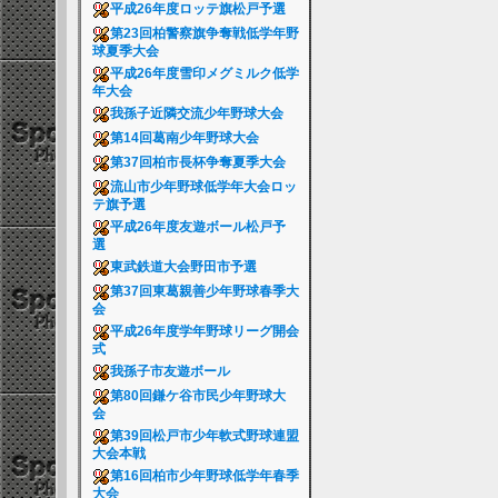
平成26年度ロッテ旗松戸予選
第23回柏警察旗争奪戦低学年野
球夏季大会
平成26年度雪印メグミルク低学
年大会
我孫子近隣交流少年野球大会
第14回葛南少年野球大会
第37回柏市長杯争奪夏季大会
流山市少年野球低学年大会ロッ
テ旗予選
平成26年度友遊ボール松戸予
選
東武鉄道大会野田市予選
第37回東葛親善少年野球春季大
会
平成26年度学年野球リーグ開会
式
我孫子市友遊ボール
第80回鎌ケ谷市民少年野球大
会
第39回松戸市少年軟式野球連盟
大会本戦
第16回柏市少年野球低学年春季
大会