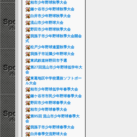
柏市少年野球秋季大会
鎌ケ谷市少年野球秋季大会
白井市少年野球秋季大会
流山市少年野球大会
野田市少年野球秋季大会
我孫子市少年野球秋季大会開会
式
松戸少年野球連盟秋季大会
我孫子市近隣少年野球大会
東武鉄道杯野田市予選
第27回流山市少年野球低学年大
会
東葛地区中学校選抜ソフトボー
ル大会
柏市少年野球低学年春季大会
鎌ケ谷市市民少年野球春季大会
野田市少年野球春季大会
柏市少年野球春季大会
第95回 流山市少年野球春季大
会
我孫子市少年野球春季大会
白井春季交流野球大会