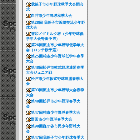
我孫子市少年野球秋季大会開会
式
白井市少年野球秋季大会
第28回 我孫子市近隣交流少年野
球大会
雪印メグミルク杯（少年野球低
学年大会野田予選）
第26回流山市少年野球低学年大
会（ロッテ旗予選）
第25回柏市少年野球低学年春季
大会
第48回松戸市軟式野球連盟春季
大会ジュニア戦
松戸市少年軟式野球連盟春季大
会
第93回流山市少年野球大会春季
大会
第48回松戸市少年野球春季大
会
第47回柏市少年野球春季大会
野田市少年野球春季大会
第98回鎌ケ谷市民少年野球大
会
第47回我孫子市少年野球春季大