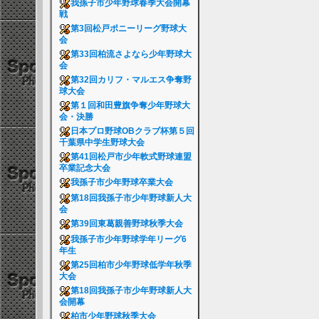
我孫子市少年野球春季大会開幕
戦
第3回松戸ポニーリーグ野球大
会
第33回柏流さよなら少年野球大
会
第32回カリフ・マルエス争奪野
球大会
第１回和田豊旗争奪少年野球大
会・決勝
日本プロ野球OBクラブ杯第５回
千葉県中学生野球大会
第41回松戸市少年軟式野球連盟
卒業記念大会
我孫子市少年野球卒業大会
第18回我孫子市少年野球新人大
会
第39回東葛親善野球秋季大会
我孫子市少年野球学年リーグ6
年生
第25回柏市少年野球低学年秋季
大会
第18回我孫子市少年野球新人大
会開幕
柏市少年野球秋季大会