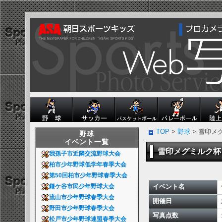
TOP
>
野球
> 雪印
野球
イベント一覧
雪印メグミルク
我孫子市近隣交流野球大会
柏市少年野球低学年春季大会
第50回柏市少年野球春季大会
イベント名
鎌ケ谷市民少年野球大会
流山市少年野球春季大会
開催日
野田市少年野球春季大会
写真点数
松戸市少年野球連盟春季大会