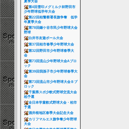
夏季大会
第4回雪印メグミルク杯野田市
少年野球低学年大会
第22回柏警察署長旗争奪 低学
年夏季大会
第78回鎌ケ谷市民少年野球大会
野球
白井市友遊ボール大会
第37回柏市春季少年野球大会
第32回野田市少年野球春季大
会
第73回流山少年野球大会Aブロ
ック
第39回我孫子市少年野球春季大
会
第73回流山市少年野球大会Ｂブ
ロック
千葉県スポ少軟式野球交流大会
柏予選
全日本学童軟式野球大会・柏市
予選
酒井根地区春季大会記念大会
カリフマルエス旗争奪少年野球
大会