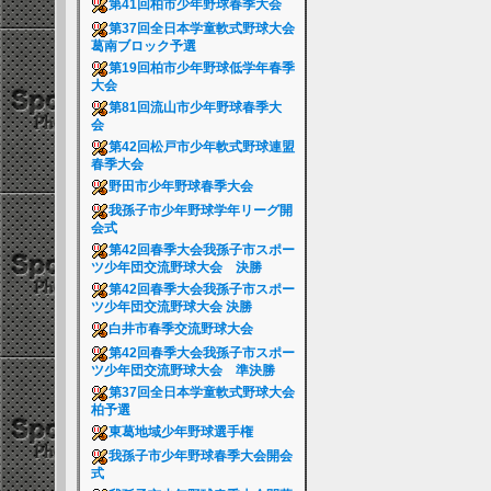
第41回柏市少年野球春季大会
第37回全日本学童軟式野球大会
葛南ブロック予選
第19回柏市少年野球低学年春季
大会
第81回流山市少年野球春季大
会
第42回松戸市少年軟式野球連盟
春季大会
野田市少年野球春季大会
我孫子市少年野球学年リーグ開
会式
第42回春季大会我孫子市スポー
ツ少年団交流野球大会 決勝
第42回春季大会我孫子市スポー
ツ少年団交流野球大会 決勝
白井市春季交流野球大会
第42回春季大会我孫子市スポー
ツ少年団交流野球大会 準決勝
第37回全日本学童軟式野球大会
柏予選
東葛地域少年野球選手権
我孫子市少年野球春季大会開会
式