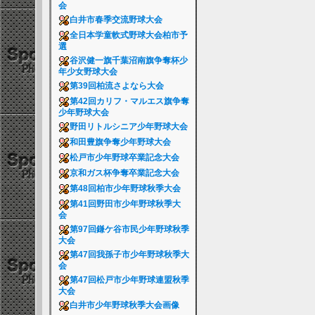
会
白井市春季交流野球大会
全日本学童軟式野球大会柏市予
選
谷沢健一旗千葉沼南旗争奪杯少
年少女野球大会
第39回柏流さよなら大会
第42回カリフ・マルエス旗争奪
少年野球大会
野田リトルシニア少年野球大会
和田豊旗争奪少年野球大会
松戸市少年野球卒業記念大会
京和ガス杯争奪卒業記念大会
第48回柏市少年野球秋季大会
第41回野田市少年野球秋季大
会
第97回鎌ケ谷市民少年野球秋季
大会
第47回我孫子市少年野球秋季大
会
第47回松戸市少年野球連盟秋季
大会
白井市少年野球秋季大会画像