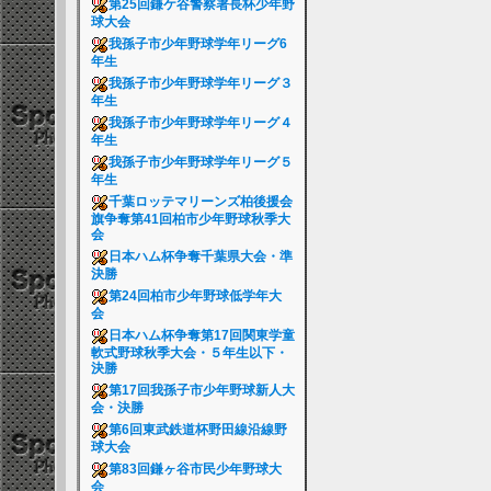
第25回鎌ケ谷警察署長杯少年野
球大会
我孫子市少年野球学年リーグ6
年生
我孫子市少年野球学年リーグ３
年生
我孫子市少年野球学年リーグ４
年生
我孫子市少年野球学年リーグ５
年生
千葉ロッテマリーンズ柏後援会
旗争奪第41回柏市少年野球秋季大
会
日本ハム杯争奪千葉県大会・準
決勝
第24回柏市少年野球低学年大
会
日本ハム杯争奪第17回関東学童
軟式野球秋季大会・５年生以下・
決勝
第17回我孫子市少年野球新人大
会・決勝
第6回東武鉄道杯野田線沿線野
球大会
第83回鎌ヶ谷市民少年野球大
会