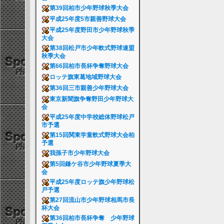
第39回柏市少年野球秋季大会
平成25年度5市親善野球大会
平成25年度野田市少年野球秋季
大会
第38回松戸市少年軟式野球連盟
秋季大会
第66回柏市長杯争奪野球大会
ロッテ旗東葛地域野球大会
第36回三市親善少年野球大会
東京新聞旗争奪野田少年野球大
会
平成25年度中学校総体野球松戸
市予選
第15回関東学童軟式野球大会柏
予選
我孫子市少年野球大会
第5回鎌ケ谷市少年野球夏季大
会
平成25年度ロッテ旗少年野球松
戸予選
第27回流山市少年野球相馬市長
杯大会
第36回柏市長杯争奪 少年野球