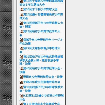
第13回千葉県少年野球連盟地域
対抗６年生選抜大会
第36回木下杯少年野球大会
第24回鎌ケ谷警察署長杯少年野
球大会
第16回我孫子市少年野球新人大
会・開幕
第23回柏市少年野球低学年大
会
我孫子市少年野球学年リーグ３
年生決勝
第27回大塚杯争奪少年野球大
会
第39回松戸市少年軟式野球連盟
秋季大会新人戦・教育長旗争奪
戦・決勝
第40回柏市少年野球秋季大会・
決勝
野田市少年野球秋季大会・決勝
平成26年度五市親善野球大会
第39回我孫子市少年野球秋季大
会・決勝
9.23第81回 鎌ケ谷市民少年野球
大会
第７６回流山市少年野球大会・