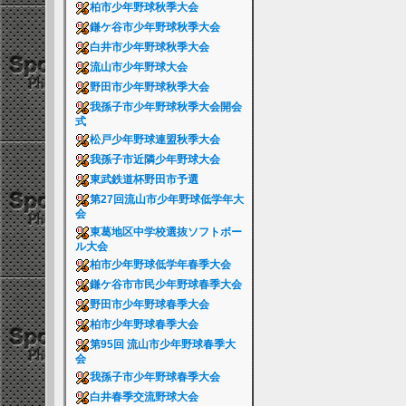
柏市少年野球秋季大会
鎌ケ谷市少年野球秋季大会
白井市少年野球秋季大会
流山市少年野球大会
野田市少年野球秋季大会
我孫子市少年野球秋季大会開会
式
松戸少年野球連盟秋季大会
我孫子市近隣少年野球大会
東武鉄道杯野田市予選
第27回流山市少年野球低学年大
会
東葛地区中学校選抜ソフトボー
ル大会
柏市少年野球低学年春季大会
鎌ケ谷市市民少年野球春季大会
野田市少年野球春季大会
柏市少年野球春季大会
第95回 流山市少年野球春季大
会
我孫子市少年野球春季大会
白井春季交流野球大会