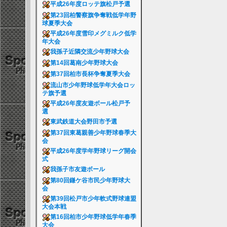
平成26年度ロッテ旗松戸予選
第23回柏警察旗争奪戦低学年野
球夏季大会
平成26年度雪印メグミルク低学
年大会
我孫子近隣交流少年野球大会
第14回葛南少年野球大会
第37回柏市長杯争奪夏季大会
流山市少年野球低学年大会ロッ
テ旗予選
平成26年度友遊ボール松戸予
選
東武鉄道大会野田市予選
第37回東葛親善少年野球春季大
会
平成26年度学年野球リーグ開会
式
我孫子市友遊ボール
第80回鎌ケ谷市民少年野球大
会
第39回松戸市少年軟式野球連盟
大会本戦
第16回柏市少年野球低学年春季
大会