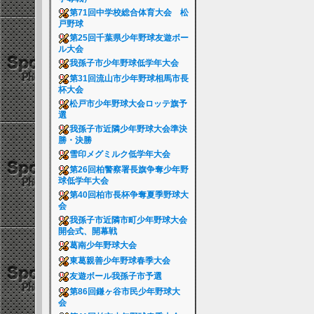
第71回中学校総合体育大会 松
戸野球
第25回千葉県少年野球友遊ボー
ル大会
我孫子市少年野球低学年大会
第31回流山市少年野球相馬市長
杯大会
松戸市少年野球大会ロッテ旗予
選
我孫子市近隣少年野球大会準決
勝・決勝
雪印メグミルク低学年大会
第26回柏警察署長旗争奪少年野
球低学年大会
第40回柏市長杯争奪夏季野球大
会
我孫子市近隣市町少年野球大会
開会式、開幕戦
葛南少年野球大会
東葛親善少年野球春季大会
友遊ボール我孫子市予選
第86回鎌ヶ谷市民少年野球大
会