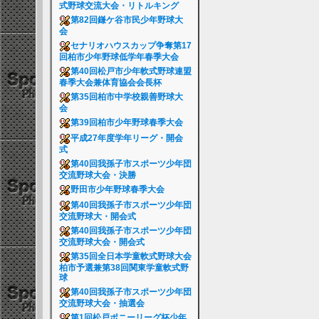
式野球交流大会・リトルキング
第82回鎌ケ谷市民少年野球大
会
セナリオハウスカップ争奪第17
回柏市少年野球低学年春季大会
第40回松戸市少年軟式野球連盟
春季大会兼体育協会会長杯
第35回柏市中学校親善野球大
会
第39回柏市少年野球春季大会
平成27年度学年リーグ・開会
式
第40回我孫子市スポーツ少年団
交流野球大会・決勝
野田市少年野球春季大会
第40回我孫子市スポーツ少年団
交流野球大・開会式
第40回我孫子市スポーツ少年団
交流野球大会・開会式
第35回全日本学童軟式野球大会
柏市予選兼第38回関東学童軟式野
球
第40回我孫子市スポーツ少年団
交流野球大会・抽選会
第1回松戸ポニーリーグ杯少年