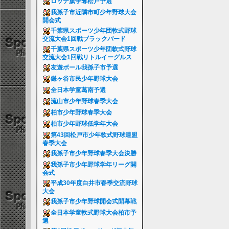
ロッテ旗争奪松戸予選
我孫子市近隣市町少年野球大会
開会式
千葉県スポーツ少年団軟式野球
交流大会1回戦ブラックバード
千葉県スポーツ少年団軟式野球
交流大会1回戦リトルイーグルス
友遊ボール我孫子市予選
鎌ヶ谷市民少年野球大会
全日本学童葛南予選
流山市少年野球春季大会
柏市少年野球春季大会
柏市少年野球低学年大会
第43回松戸市少年軟式野球連盟
春季大会
我孫子市少年野球春季大会決勝
我孫子市少年野球学年リーグ開
会式
平成30年度白井市春季交流野球
大会
我孫子市少年野球開会式開幕戦
全日本学童軟式野球大会柏市予
選