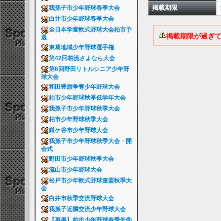
掲載期限
我孫子市少年野球春季大会
白井市少年野球春季大会
全日本学童軟式野球大会柏市予
掲載期限が過ぎ
選
東葛地域少年野球選手権
第42回柏流さよなら大会
第6回野田リトルシニア少年野
球大会
和田豊旗争奪少年野球大会
柏市少年野球秋季低学年大会
我孫子市少年野球秋季大会
柏市少年野球秋季大会
鎌ケ谷市少年野球大会
我孫子市少年野球秋季大会・開
会式
野田市少年野球秋季大会
流山市少年野球大会
松戸市少年軟式野球連盟秋季大
会
白井市秋季交流野球大会
我孫子近隣交流少年野球大会
【再掲】柏市少年野球春季低学