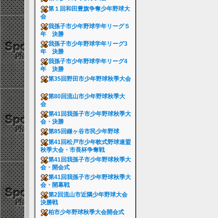
第１回和田豊旗争奪少年野球大
会
我孫子市少年野球学年リーグ５
年 決勝
我孫子市少年野球学年リーグ3
年 決勝
我孫子市少年野球学年リーグ4
年 決勝
第35回野田市少年野球秋季大会
第80回流山市少年野球秋季大
会
第41回我孫子市少年野球秋季大
会・決勝
第85回鎌ヶ谷市民少年野球
第41回松戸市少年軟式野球連盟
秋季大会・市長杯争奪戦
第41回我孫子市少年野球秋季大
会・開会式
第41回我孫子市少年野球秋季大
会・開幕戦
第2回流山市近隣少年野球大会
決勝戦
柏市少年野球秋季大会開会式