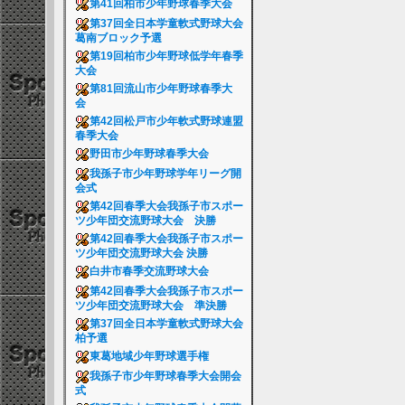
第41回柏市少年野球春季大会
第37回全日本学童軟式野球大会
葛南ブロック予選
第19回柏市少年野球低学年春季
大会
第81回流山市少年野球春季大
会
第42回松戸市少年軟式野球連盟
春季大会
野田市少年野球春季大会
我孫子市少年野球学年リーグ開
会式
第42回春季大会我孫子市スポー
ツ少年団交流野球大会 決勝
第42回春季大会我孫子市スポー
ツ少年団交流野球大会 決勝
白井市春季交流野球大会
第42回春季大会我孫子市スポー
ツ少年団交流野球大会 準決勝
第37回全日本学童軟式野球大会
柏予選
東葛地域少年野球選手権
我孫子市少年野球春季大会開会
式