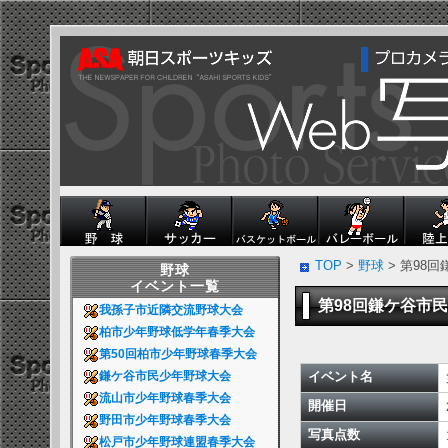
TOP
>
野球
> 第98
野球
イベント一覧
第98回鎌ケ谷市
我孫子市近隣交流野球大会
柏市少年野球低学年春季大会
第50回柏市少年野球春季大会
イベント名
鎌ケ谷市民少年野球大会
流山市少年野球春季大会
開催日
野田市少年野球春季大会
写真点数
松戸市少年野球連盟春季大会