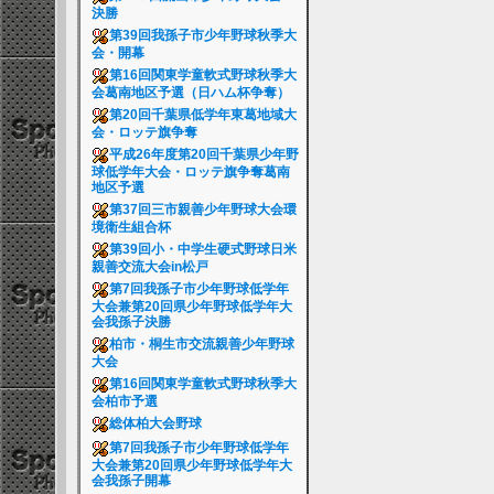
決勝
第39回我孫子市少年野球秋季大
会・開幕
第16回関東学童軟式野球秋季大
会葛南地区予選（日ハム杯争奪）
第20回千葉県低学年東葛地域大
会・ロッテ旗争奪
平成26年度第20回千葉県少年野
球低学年大会・ロッテ旗争奪葛南
地区予選
第37回三市親善少年野球大会環
境衛生組合杯
第39回小・中学生硬式野球日米
親善交流大会in松戸
第7回我孫子市少年野球低学年
大会兼第20回県少年野球低学年大
会我孫子決勝
柏市・桐生市交流親善少年野球
大会
第16回関東学童軟式野球秋季大
会柏市予選
総体柏大会野球
第7回我孫子市少年野球低学年
大会兼第20回県少年野球低学年大
会我孫子開幕