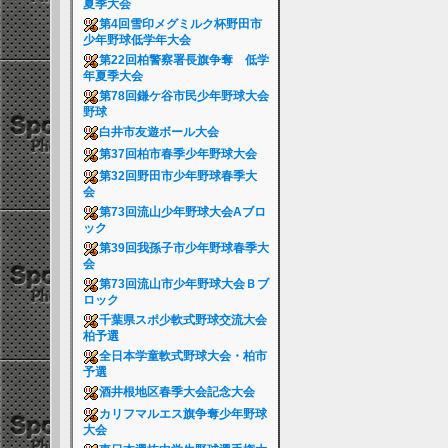
夏季大会
第4回雪印メグミルク杯野田市
少年野球低学年大会
第22回柏警察署長旗争奪 低学
年夏季大会
第78回鎌ケ谷市民少年野球大会
野球
白井市友遊ボール大会
第37回柏市春季少年野球大会
第32回野田市少年野球春季大
会
第73回流山少年野球大会Aブロ
ック
第39回我孫子市少年野球春季大
会
第73回流山市少年野球大会Ｂブ
ロック
千葉県スポ少軟式野球交流大会
柏予選
全日本学童軟式野球大会・柏市
予選
酒井根地区春季大会記念大会
カリフマルエス旗争奪少年野球
大会