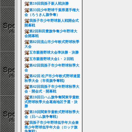
第19回我孫子新人戦決勝
第33回少年野球千葉県選手権大
会（ろうきん旗争奪）
我孫子市少年野球新人戦開会式
開幕戦
第2回和田豊旗争奪少年野球大
会開幕戦
第82回流山市少年軟式野球秋季
大会
五市親善野球大会準決勝・決勝
五市親善野球大会1・２回戦
第42回我孫子市少年野球秋季大
会
第42回 松戸市少年軟式野球連盟
秋季大会（市長旗争奪戦)
第42回我孫子市少年野球秋季大
会・開会式・開幕戦
第19回日ハム旗争奪関東学童軟
式野球秋季大会葛南地区予選・決
勝
第19回関東学童軟式野球秋季大
会（日ハム旗争奪戦）
我孫子市少年野球低学年大会兼
県少年野球低学年大会（ロッテ旗
争奪戦）