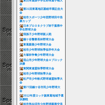
東日本選抜中学生野球選手権大
会
第31回東葛地区親睦卒業記念大
会
柏市スポーツ少年団野球田中浩
康カップ
日本プロＯＢクラブ杯千葉県中
学生野球大会
我孫子少年野球新人戦
鎌ケ谷警察長杯野球大会
東葛親善少年野球大会
柏市少年野球秋季低学年大会
大塚杯争奪少年野球大会
流山市少年野球大会Ａブロック
決勝
東関東連盟秋季野球大会
柏市少年野球秋季大会
松戸市少年軟式野球連盟秋季大
会
第77回鎌ケ谷市民少年野球大
会
2012年度ロッテ旗東葛地域予選
決勝戦
柏市気仙沼市少年野球親善交流