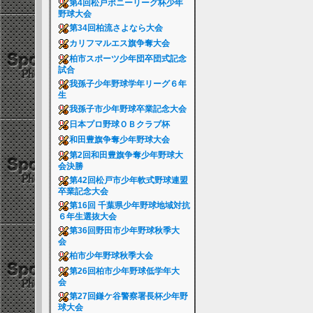
第4回松戸ポニーリーグ杯少年
野球大会
第34回柏流さよなら大会
カリフマルエス旗争奪大会
柏市スポーツ少年団卒団式記念
試合
我孫子少年野球学年リーグ６年
生
我孫子市少年野球卒業記念大会
日本プロ野球ＯＢクラブ杯
和田豊旗争奪少年野球大会
第2回和田豊旗争奪少年野球大
会決勝
第42回松戸市少年軟式野球連盟
卒業記念大会
第16回 千葉県少年野球地域対抗
６年生選抜大会
第36回野田市少年野球秋季大
会
柏市少年野球秋季大会
第26回柏市少年野球低学年大
会
第27回鎌ケ谷警察署長杯少年野
球大会