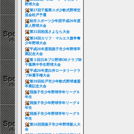
野球大会
第37回千葉県スポ少軟式野球交
流会松戸予選
柏市スポーツ少年団平成26年度
新人野球大会
第31回柏流さよなら大会
第34回カリフ・マルエス旗争奪
少年野球大会
平成26年度我孫子市少年野球卒
業記念大会
第３回日本プロ野球OBクラブ杯
千葉県中学生野球大会
平成26年度白井ロータリークラ
ブ杯選手権大会
第39回松戸市少年軟式野球連盟
卒業記念大会
我孫子市少年野球学年リーグ６
年生
我孫子市少年野球学年リーグ４
年生
我孫子市少年野球学年リーグ５
年生
第16回我孫子市少年野球新人大
会