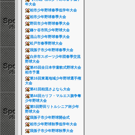
年大会
柏市少年野球春季低学年大会
柏市少年野球春季大会
野田市少年野球春季大会
鎌ケ谷市民少年野球大会
流山市少年野球春季大会
松戸市春季野球大会
我孫子市少年野球春季大会
白井市スポーツ少年団春季交流
野球大会
第45回全日本学童軟式野球大会
柏市予選
第16回東葛地域少年野球選手権
大会
第41回柏流さよなら大会
第44回カリフ・マルエス旗争奪
少年野球大会
第5回野田リトルシニア杯少年
野球大会
我孫子市少年野球開会式
柏市少年野球秋季低学年大会
我孫子市少年野球秋季大会