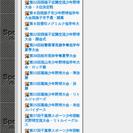
第22回我孫子近隣交流少年野球
大会・３位決定戦
第８回我孫子市少年野球低学年
大会我孫子市予選・開幕
第６回雪印メグミルク低学年大
会
第22回我孫子近隣交流少年野球
大会・開会式
第24回柏警察署長旗争奪低学年
夏季大会
第38回柏市長杯争奪夏季大会
第18回流山市少年野球低学年大
会・ロッテ旗
第15回葛南少年野球大会・準決
勝
第15回葛南少年野球大会・決
勝
第15回葛南少年野球大会・リト
ルジャガーズ
第15回葛南少年野球大会・布佐
スパイダース
第37回千葉県スポーツ少年団軟
式野球交流大会・リトルイーグル
ス
第37回千葉県スポーツ少年団軟