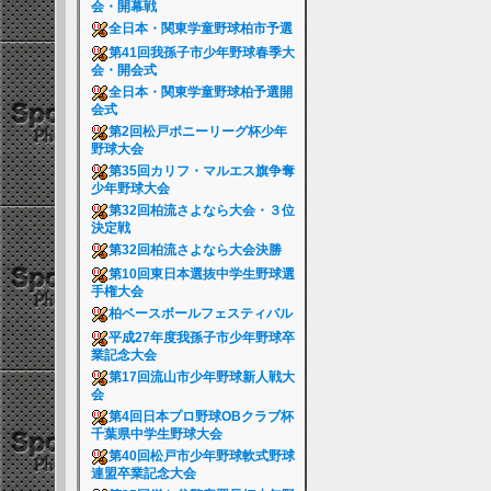
会・開幕戦
全日本・関東学童野球柏市予選
第41回我孫子市少年野球春季大
会・開会式
全日本・関東学童野球柏予選開
会式
第2回松戸ポニーリーグ杯少年
野球大会
第35回カリフ・マルエス旗争奪
少年野球大会
第32回柏流さよなら大会・３位
決定戦
第32回柏流さよなら大会決勝
第10回東日本選抜中学生野球選
手権大会
柏ベースボールフェスティバル
平成27年度我孫子市少年野球卒
業記念大会
第17回流山市少年野球新人戦大
会
第4回日本プロ野球OBクラブ杯
千葉県中学生野球大会
第40回松戸市少年野球軟式野球
連盟卒業記念大会