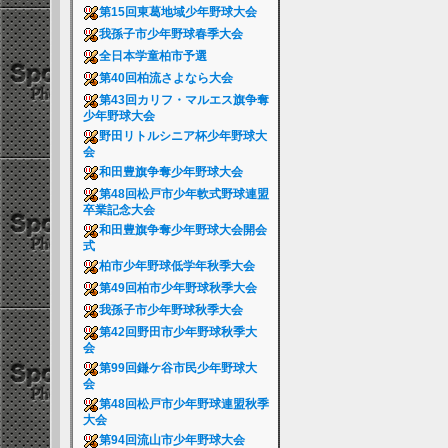
第15回東葛地域少年野球大会
我孫子市少年野球春季大会
全日本学童柏市予選
第40回柏流さよなら大会
第43回カリフ・マルエス旗争奪
少年野球大会
野田リトルシニア杯少年野球大
会
和田豊旗争奪少年野球大会
第48回松戸市少年軟式野球連盟
卒業記念大会
和田豊旗争奪少年野球大会開会
式
柏市少年野球低学年秋季大会
第49回柏市少年野球秋季大会
我孫子市少年野球秋季大会
第42回野田市少年野球秋季大
会
第99回鎌ケ谷市民少年野球大
会
第48回松戸市少年野球連盟秋季
大会
第94回流山市少年野球大会