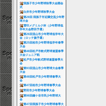
我孫子市少年野球秋季大会開会
式
白井市少年野球秋季大会
第28回 我孫子市近隣交流少年野
球大会
雪印メグミルク杯（少年野球低
学年大会野田予選）
第26回流山市少年野球低学年大
会（ロッテ旗予選）
第25回柏市少年野球低学年春季
大会
第48回松戸市軟式野球連盟春季
大会ジュニア戦
松戸市少年軟式野球連盟春季大
会
第93回流山市少年野球大会春季
大会
第48回松戸市少年野球春季大
会
第47回柏市少年野球春季大会
野田市少年野球春季大会
第98回鎌ケ谷市民少年野球大
会
第47回我孫子市少年野球春季大