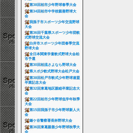
第38回柏市少年野球春季大会
第34回柏市中学校親善野球大
会
我孫子市スポーツ少年交流野球
大会
第36回千葉県スポーツ少年団軟
式野球交流大会
白井市スポーツ少年団春季交流
野球大会
全日本関東学童軟式野球大会柏
市予選
第30回柏流さよなら野球大会
県スポ少軟式野球大会松戸大会
第38回松戸市軟式少年野球連盟
卒業記念大会
第32回東葛地区親睦卒業記念大
会
第22回柏市少年野球低学年秋季
大会
第15回我孫子市少年野球新人大
会
鎌ケ谷警察署長杯野球大会
第36回東葛親善少年野球秋季大
会