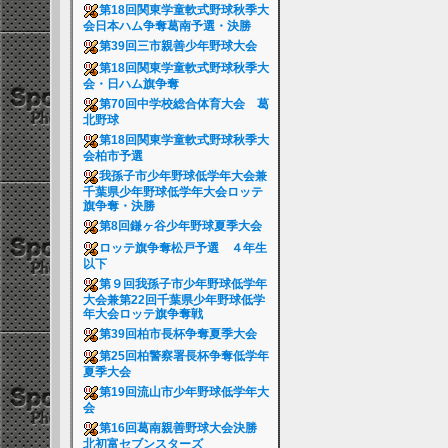
第18回関東学童軟式野球秋季大
会日本ハム争奪葛南予選・決勝
第39回三市親善少年野球大会
第18回関東学童軟式野球秋季大
会・日ハム旗争奪
第70回中学校総合体育大会 葛
北野球
第18回関東学童軟式野球秋季大
会柏市予選
我孫子市少年野球低学年大会兼
千葉県少年野球低学年大会ロッテ
旗争奪・決勝
第8回鎌ヶ谷少年野球夏季大会
ロッテ旗争奪松戸予選 ４年生
以下
第９回我孫子市少年野球低学年
大会兼第22回千葉県少年野球低学
年大会ロッテ旗争奪戦
第39回柏市長杯争奪夏季大会
第25回柏警察署長杯争奪低学年
夏季大会
第19回流山市少年野球低学年大
会
第16回葛南親善野球大会決勝
北初富セブンスターズ