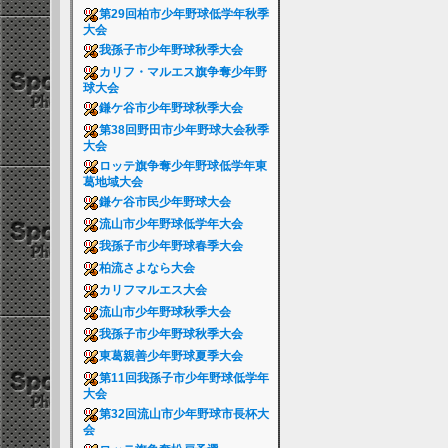
第29回柏市少年野球低学年秋季
大会
我孫子市少年野球秋季大会
カリフ・マルエス旗争奪少年野
球大会
鎌ケ谷市少年野球秋季大会
第38回野田市少年野球大会秋季
大会
ロッテ旗争奪少年野球低学年東
葛地域大会
鎌ケ谷市民少年野球大会
流山市少年野球低学年大会
我孫子市少年野球春季大会
柏流さよなら大会
カリフマルエス大会
流山市少年野球秋季大会
我孫子市少年野球秋季大会
東葛親善少年野球夏季大会
第11回我孫子市少年野球低学年
大会
第32回流山市少年野球市長杯大
会