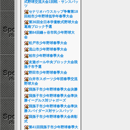
式野球交流大会1回戦・サンスパッ
ツ
セナリオハウスカップ争奪第18
回柏市少年野球低学年春季大会
第36回全日本学童軟式野球大会
葛南ブロック予選
第84回鎌ヶ谷市民少年野球大
会
松戸市少年野球春季大会
流山市少年野球春季大会
柏市少年野球春季大会
友遊ボール中央ブロック大会我
孫子市予選
野田市少年野球春季大会
白井市スポーツ少年団春季交流
野球大会
我孫子市少年野球春季大会決勝
我孫子市少年野球春季大会準決
勝イーグルス対ジャガーズ
我孫子市少年野球春季大会準決
勝スパイダース対サンスパッツ
我孫子市少年野球春季大会表彰
式
第41回我孫子市少年野球春季大