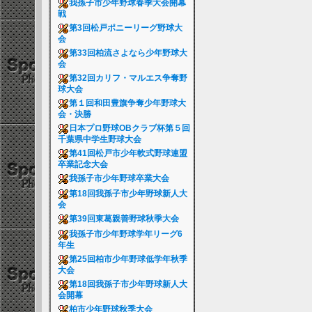
我孫子市少年野球春季大会開幕
戦
第3回松戸ポニーリーグ野球大
会
第33回柏流さよなら少年野球大
会
第32回カリフ・マルエス争奪野
球大会
第１回和田豊旗争奪少年野球大
会・決勝
日本プロ野球OBクラブ杯第５回
千葉県中学生野球大会
第41回松戸市少年軟式野球連盟
卒業記念大会
我孫子市少年野球卒業大会
第18回我孫子市少年野球新人大
会
第39回東葛親善野球秋季大会
我孫子市少年野球学年リーグ6
年生
第25回柏市少年野球低学年秋季
大会
第18回我孫子市少年野球新人大
会開幕
柏市少年野球秋季大会