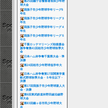
第25回鎌ケ谷警察署長杯少年野
球大会
我孫子市少年野球学年リーグ6
年生
我孫子市少年野球学年リーグ３
年生
我孫子市少年野球学年リーグ４
年生
我孫子市少年野球学年リーグ５
年生
千葉ロッテマリーンズ柏後援会
旗争奪第41回柏市少年野球秋季大
会
日本ハム杯争奪千葉県大会・準
決勝
第24回柏市少年野球低学年大
会
日本ハム杯争奪第17回関東学童
軟式野球秋季大会・５年生以下・
決勝
第17回我孫子市少年野球新人大
会・決勝
第6回東武鉄道杯野田線沿線野
球大会
第83回鎌ヶ谷市民少年野球大
会