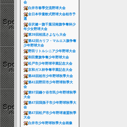
会
白井市春季交流野球大会
全日本学童軟式野球大会柏市予
選
谷沢健一旗千葉沼南旗争奪杯少
年少女野球大会
第39回柏流さよなら大会
第42回カリフ・マルエス旗争奪
少年野球大会
野田リトルシニア少年野球大会
和田豊旗争奪少年野球大会
松戸市少年野球卒業記念大会
京和ガス杯争奪卒業記念大会
第48回柏市少年野球秋季大会
第41回野田市少年野球秋季大
会
第97回鎌ケ谷市民少年野球秋季
大会
第47回我孫子市少年野球秋季大
会
第47回松戸市少年野球連盟秋季
大会
白井市少年野球秋季大会画像