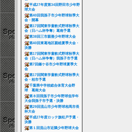
平成27年度第34回野田市少年野
球大会
第40回我孫子市少年野球秋季大
会・開幕
第17回関東学童軟式野球秋季大
会（日ハム杯争奪）葛南予選
第38回三市親善少年野球大会
第40回東葛地区親睦夏季大会・
決勝
第17回関東学童軟式野球秋季大
会（日ハム杯争奪）我孫子市予選
第7回鎌ケ谷市少年野球夏季大
会
第17回関東学童軟式野球秋季大
会・柏市予選
千葉県中学校総合体育大会野
球 葛南大会
第８回我孫子市少年野球低学年
大会我孫子市予選・決勝
第29回流山市少年野球相馬市長
杯大会
平成27年度ロッテ旗松戸予選・
決勝
第１回流山市近隣少年野球大会