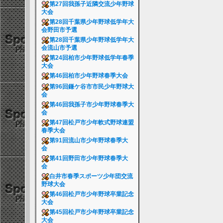
第27回我孫子近隣交流少年野球
大会
第28回千葉県少年野球低学年大
会野田市予選
第28回千葉県少年野球低学年大
会流山市予選
第24回柏市少年野球低学年春季
大会
第46回柏市少年野球春季大会
第96回鎌ケ谷市市民少年野球大
会
第46回我孫子市少年野球春季大
会
第47回松戸市少年軟式野球連盟
春季大会
第91回流山市少年野球春季大
会
第41回野田市少年野球春季大
会
白井市春季スポーツ少年団交流
野球大会
第46回松戸市少年野球卒業記念
大会
第45回松戸市少年野球卒業記念
大会