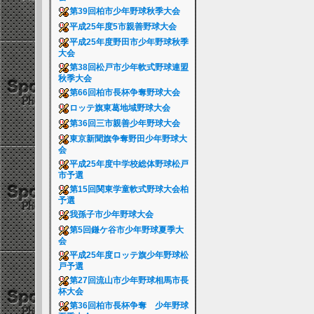
第39回柏市少年野球秋季大会
平成25年度5市親善野球大会
平成25年度野田市少年野球秋季
大会
第38回松戸市少年軟式野球連盟
秋季大会
第66回柏市長杯争奪野球大会
ロッテ旗東葛地域野球大会
第36回三市親善少年野球大会
東京新聞旗争奪野田少年野球大
会
平成25年度中学校総体野球松戸
市予選
第15回関東学童軟式野球大会柏
予選
我孫子市少年野球大会
第5回鎌ケ谷市少年野球夏季大
会
平成25年度ロッテ旗少年野球松
戸予選
第27回流山市少年野球相馬市長
杯大会
第36回柏市長杯争奪 少年野球