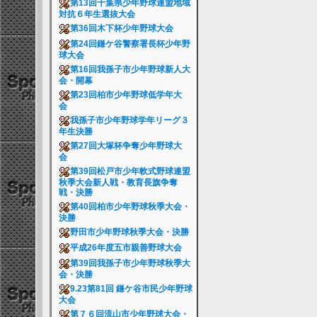
第13回千葉県少年野球連盟地域
対抗６年生選抜大会
第36回木下杯少年野球大会
第24回鎌ケ谷警察署長杯少年野
球大会
第16回我孫子市少年野球新人大
会・開幕
第23回柏市少年野球低学年大
会
我孫子市少年野球学年リーグ３
年生決勝
第27回大塚杯争奪少年野球大
会
第39回松戸市少年軟式野球連盟
秋季大会新人戦・教育長旗争奪
戦・決勝
第40回柏市少年野球秋季大会・
決勝
野田市少年野球秋季大会・決勝
平成26年度五市親善野球大会
第39回我孫子市少年野球秋季大
会・決勝
9.23第81回 鎌ケ谷市民少年野球
大会
第７６回流山市少年野球大会・