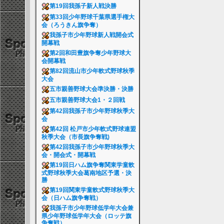
第19回我孫子新人戦決勝
第33回少年野球千葉県選手権大
会（ろうきん旗争奪）
我孫子市少年野球新人戦開会式
開幕戦
第2回和田豊旗争奪少年野球大
会開幕戦
第82回流山市少年軟式野球秋季
大会
五市親善野球大会準決勝・決勝
五市親善野球大会1・２回戦
第42回我孫子市少年野球秋季大
会
第42回 松戸市少年軟式野球連盟
秋季大会（市長旗争奪戦)
第42回我孫子市少年野球秋季大
会・開会式・開幕戦
第19回日ハム旗争奪関東学童軟
式野球秋季大会葛南地区予選・決
勝
第19回関東学童軟式野球秋季大
会（日ハム旗争奪戦）
我孫子市少年野球低学年大会兼
県少年野球低学年大会（ロッテ旗
争奪戦）