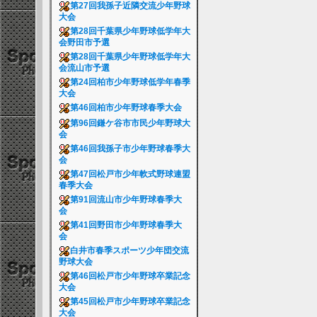
第27回我孫子近隣交流少年野球
大会
第28回千葉県少年野球低学年大
会野田市予選
第28回千葉県少年野球低学年大
会流山市予選
第24回柏市少年野球低学年春季
大会
第46回柏市少年野球春季大会
第96回鎌ケ谷市市民少年野球大
会
第46回我孫子市少年野球春季大
会
第47回松戸市少年軟式野球連盟
春季大会
第91回流山市少年野球春季大
会
第41回野田市少年野球春季大
会
白井市春季スポーツ少年団交流
野球大会
第46回松戸市少年野球卒業記念
大会
第45回松戸市少年野球卒業記念
大会