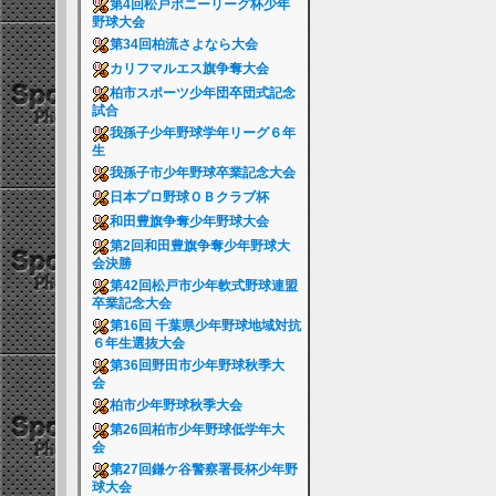
第4回松戸ポニーリーグ杯少年
野球大会
第34回柏流さよなら大会
カリフマルエス旗争奪大会
柏市スポーツ少年団卒団式記念
試合
我孫子少年野球学年リーグ６年
生
我孫子市少年野球卒業記念大会
日本プロ野球ＯＢクラブ杯
和田豊旗争奪少年野球大会
第2回和田豊旗争奪少年野球大
会決勝
第42回松戸市少年軟式野球連盟
卒業記念大会
第16回 千葉県少年野球地域対抗
６年生選抜大会
第36回野田市少年野球秋季大
会
柏市少年野球秋季大会
第26回柏市少年野球低学年大
会
第27回鎌ケ谷警察署長杯少年野
球大会