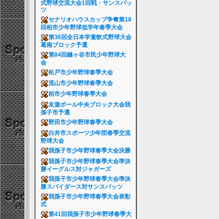
式野球交流大会1回戦・サンスパッ
ツ
セナリオハウスカップ争奪第18
回柏市少年野球低学年春季大会
第36回全日本学童軟式野球大会
葛南ブロック予選
第84回鎌ヶ谷市民少年野球大
会
松戸市少年野球春季大会
流山市少年野球春季大会
柏市少年野球春季大会
友遊ボール中央ブロック大会我
孫子市予選
野田市少年野球春季大会
白井市スポーツ少年団春季交流
野球大会
我孫子市少年野球春季大会決勝
我孫子市少年野球春季大会準決
勝イーグルス対ジャガーズ
我孫子市少年野球春季大会準決
勝スパイダース対サンスパッツ
我孫子市少年野球春季大会表彰
式
第41回我孫子市少年野球春季大