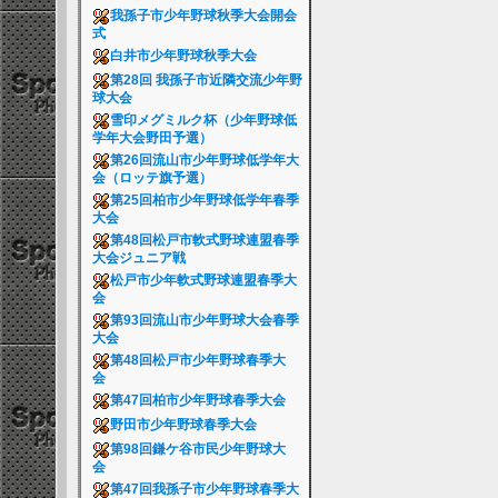
我孫子市少年野球秋季大会開会
式
白井市少年野球秋季大会
第28回 我孫子市近隣交流少年野
球大会
雪印メグミルク杯（少年野球低
学年大会野田予選）
第26回流山市少年野球低学年大
会（ロッテ旗予選）
第25回柏市少年野球低学年春季
大会
第48回松戸市軟式野球連盟春季
大会ジュニア戦
松戸市少年軟式野球連盟春季大
会
第93回流山市少年野球大会春季
大会
第48回松戸市少年野球春季大
会
第47回柏市少年野球春季大会
野田市少年野球春季大会
第98回鎌ケ谷市民少年野球大
会
第47回我孫子市少年野球春季大