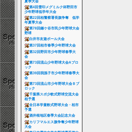
夏季大会
第4回雪印メグミルク杯野田市
少年野球低学年大会
第22回柏警察署長旗争奪 低学
年夏季大会
第78回鎌ケ谷市民少年野球大会
野球
白井市友遊ボール大会
第37回柏市春季少年野球大会
第32回野田市少年野球春季大
会
第73回流山少年野球大会Aブロ
ック
第39回我孫子市少年野球春季大
会
第73回流山市少年野球大会Ｂブ
ロック
千葉県スポ少軟式野球交流大会
柏予選
全日本学童軟式野球大会・柏市
予選
酒井根地区春季大会記念大会
カリフマルエス旗争奪少年野球
大会