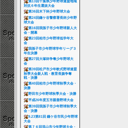
第13回千葉県少年野球連盟地域
対抗６年生選抜大会
第36回木下杯少年野球大会
第24回鎌ケ谷警察署長杯少年野
球大会
第16回我孫子市少年野球新人大
会・開幕
第23回柏市少年野球低学年大
会
我孫子市少年野球学年リーグ３
年生決勝
第27回大塚杯争奪少年野球大
会
第39回松戸市少年軟式野球連盟
秋季大会新人戦・教育長旗争奪
戦・決勝
第40回柏市少年野球秋季大会・
決勝
野田市少年野球秋季大会・決勝
平成26年度五市親善野球大会
第39回我孫子市少年野球秋季大
会・決勝
9.23第81回 鎌ケ谷市民少年野球
大会
第７６回流山市少年野球大会・