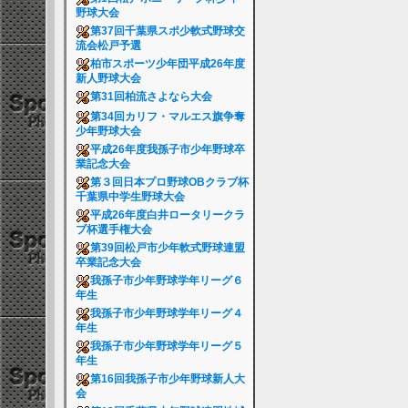
野球大会
第37回千葉県スポ少軟式野球交
流会松戸予選
柏市スポーツ少年団平成26年度
新人野球大会
第31回柏流さよなら大会
第34回カリフ・マルエス旗争奪
少年野球大会
平成26年度我孫子市少年野球卒
業記念大会
第３回日本プロ野球OBクラブ杯
千葉県中学生野球大会
平成26年度白井ロータリークラ
ブ杯選手権大会
第39回松戸市少年軟式野球連盟
卒業記念大会
我孫子市少年野球学年リーグ６
年生
我孫子市少年野球学年リーグ４
年生
我孫子市少年野球学年リーグ５
年生
第16回我孫子市少年野球新人大
会