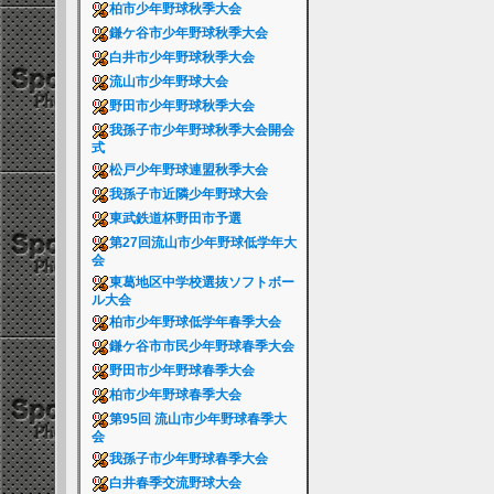
柏市少年野球秋季大会
鎌ケ谷市少年野球秋季大会
白井市少年野球秋季大会
流山市少年野球大会
野田市少年野球秋季大会
我孫子市少年野球秋季大会開会
式
松戸少年野球連盟秋季大会
我孫子市近隣少年野球大会
東武鉄道杯野田市予選
第27回流山市少年野球低学年大
会
東葛地区中学校選抜ソフトボー
ル大会
柏市少年野球低学年春季大会
鎌ケ谷市市民少年野球春季大会
野田市少年野球春季大会
柏市少年野球春季大会
第95回 流山市少年野球春季大
会
我孫子市少年野球春季大会
白井春季交流野球大会