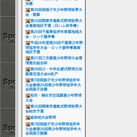
決勝
第39回我孫子市少年野球秋季大
会・開幕
第16回関東学童軟式野球秋季大
会葛南地区予選（日ハム杯争奪）
第20回千葉県低学年東葛地域大
会・ロッテ旗争奪
平成26年度第20回千葉県少年野
球低学年大会・ロッテ旗争奪葛南
地区予選
第37回三市親善少年野球大会環
境衛生組合杯
第39回小・中学生硬式野球日米
親善交流大会in松戸
第7回我孫子市少年野球低学年
大会兼第20回県少年野球低学年大
会我孫子決勝
柏市・桐生市交流親善少年野球
大会
第16回関東学童軟式野球秋季大
会柏市予選
総体柏大会野球
第7回我孫子市少年野球低学年
大会兼第20回県少年野球低学年大
会我孫子開幕