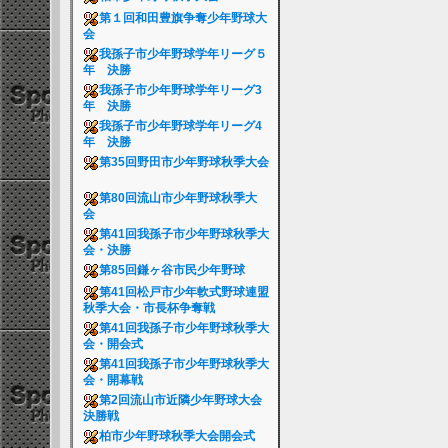
第１回和田豊旗争奪少年野球大
会
我孫子市少年野球学年リーグ５
年 決勝
我孫子市少年野球学年リーグ3
年 決勝
我孫子市少年野球学年リーグ4
年 決勝
第35回野田市少年野球秋季大会
第80回流山市少年野球秋季大
会
第41回我孫子市少年野球秋季大
会・決勝
第85回鎌ヶ谷市民少年野球
第41回松戸市少年軟式野球連盟
秋季大会・市長杯争奪戦
第41回我孫子市少年野球秋季大
会・開会式
第41回我孫子市少年野球秋季大
会・開幕戦
第2回流山市近隣少年野球大会
決勝戦
柏市少年野球秋季大会開会式