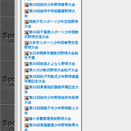
第38回柏市少年野球春季大会
第34回柏市中学校親善野球大
会
我孫子市スポーツ少年交流野球
大会
第36回千葉県スポーツ少年団軟
式野球交流大会
白井市スポーツ少年団春季交流
野球大会
全日本関東学童軟式野球大会柏
市予選
第30回柏流さよなら野球大会
県スポ少軟式野球大会松戸大会
第38回松戸市軟式少年野球連盟
卒業記念大会
第32回東葛地区親睦卒業記念大
会
第22回柏市少年野球低学年秋季
大会
第15回我孫子市少年野球新人大
会
鎌ケ谷警察署長杯野球大会
第36回東葛親善少年野球秋季大
会