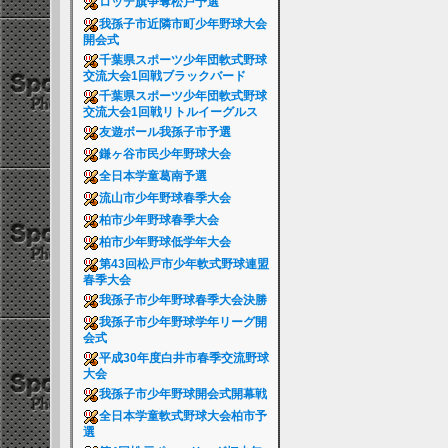
ロッテ旗争奪松戸予選
我孫子市近隣市町少年野球大会
開会式
千葉県スポーツ少年団軟式野球
交流大会1回戦ブラックバード
千葉県スポーツ少年団軟式野球
交流大会1回戦リトルイーグルス
友遊ボール我孫子市予選
鎌ヶ谷市民少年野球大会
全日本学童葛南予選
流山市少年野球春季大会
柏市少年野球春季大会
柏市少年野球低学年大会
第43回松戸市少年軟式野球連盟
春季大会
我孫子市少年野球春季大会決勝
我孫子市少年野球学年リーグ開
会式
平成30年度白井市春季交流野球
大会
我孫子市少年野球開会式開幕戦
全日本学童軟式野球大会柏市予
選