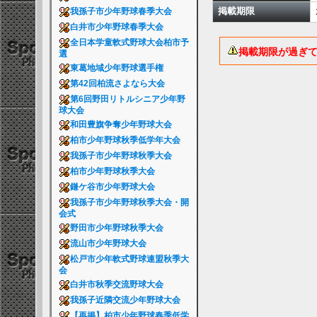
掲載期限
我孫子市少年野球春季大会
白井市少年野球春季大会
全日本学童軟式野球大会柏市予
掲載期限が過ぎ
選
東葛地域少年野球選手権
第42回柏流さよなら大会
第6回野田リトルシニア少年野
球大会
和田豊旗争奪少年野球大会
柏市少年野球秋季低学年大会
我孫子市少年野球秋季大会
柏市少年野球秋季大会
鎌ケ谷市少年野球大会
我孫子市少年野球秋季大会・開
会式
野田市少年野球秋季大会
流山市少年野球大会
松戸市少年軟式野球連盟秋季大
会
白井市秋季交流野球大会
我孫子近隣交流少年野球大会
【再掲】柏市少年野球春季低学