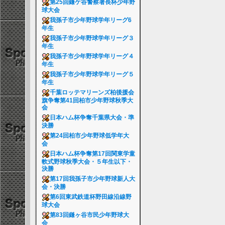
第25回鎌ケ谷警察署長杯少年野
球大会
我孫子市少年野球学年リーグ6
年生
我孫子市少年野球学年リーグ３
年生
我孫子市少年野球学年リーグ４
年生
我孫子市少年野球学年リーグ５
年生
千葉ロッテマリーンズ柏後援会
旗争奪第41回柏市少年野球秋季大
会
日本ハム杯争奪千葉県大会・準
決勝
第24回柏市少年野球低学年大
会
日本ハム杯争奪第17回関東学童
軟式野球秋季大会・５年生以下・
決勝
第17回我孫子市少年野球新人大
会・決勝
第6回東武鉄道杯野田線沿線野
球大会
第83回鎌ヶ谷市民少年野球大
会