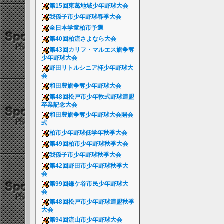
第15回東葛地域少年野球大会
我孫子市少年野球春季大会
全日本学童柏市予選
第40回柏流さよなら大会
第43回カリフ・マルエス旗争奪
少年野球大会
野田リトルシニア杯少年野球大
会
和田豊旗争奪少年野球大会
第48回松戸市少年軟式野球連盟
卒業記念大会
和田豊旗争奪少年野球大会開会
式
柏市少年野球低学年秋季大会
第49回柏市少年野球秋季大会
我孫子市少年野球秋季大会
第42回野田市少年野球秋季大
会
第99回鎌ケ谷市民少年野球大
会
第48回松戸市少年野球連盟秋季
大会
第94回流山市少年野球大会