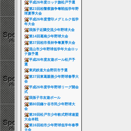
平成26年度ロッテ旗松戸予選
第23回柏警察旗争奪戦低学年野
球夏季大会
平成26年度雪印メグミルク低学
年大会
我孫子近隣交流少年野球大会
第14回葛南少年野球大会
第37回柏市長杯争奪夏季大会
流山市少年野球低学年大会ロッ
テ旗予選
平成26年度友遊ボール松戸予
選
東武鉄道大会野田市予選
第37回東葛親善少年野球春季大
会
平成26年度学年野球リーグ開会
式
我孫子市友遊ボール
第80回鎌ケ谷市民少年野球大
会
第39回松戸市少年軟式野球連盟
大会本戦
第16回柏市少年野球低学年春季
大会