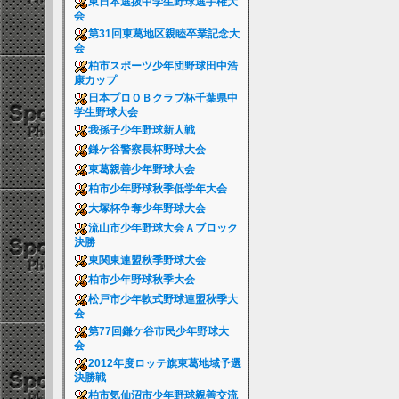
東日本選抜中学生野球選手権大
会
第31回東葛地区親睦卒業記念大
会
柏市スポーツ少年団野球田中浩
康カップ
日本プロＯＢクラブ杯千葉県中
学生野球大会
我孫子少年野球新人戦
鎌ケ谷警察長杯野球大会
東葛親善少年野球大会
柏市少年野球秋季低学年大会
大塚杯争奪少年野球大会
流山市少年野球大会Ａブロック
決勝
東関東連盟秋季野球大会
柏市少年野球秋季大会
松戸市少年軟式野球連盟秋季大
会
第77回鎌ケ谷市民少年野球大
会
2012年度ロッテ旗東葛地域予選
決勝戦
柏市気仙沼市少年野球親善交流