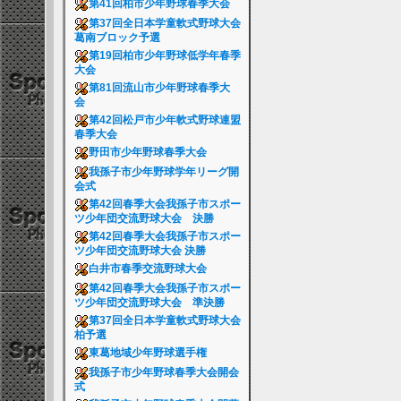
第41回柏市少年野球春季大会
第37回全日本学童軟式野球大会
葛南ブロック予選
第19回柏市少年野球低学年春季
大会
第81回流山市少年野球春季大
会
第42回松戸市少年軟式野球連盟
春季大会
野田市少年野球春季大会
我孫子市少年野球学年リーグ開
会式
第42回春季大会我孫子市スポー
ツ少年団交流野球大会 決勝
第42回春季大会我孫子市スポー
ツ少年団交流野球大会 決勝
白井市春季交流野球大会
第42回春季大会我孫子市スポー
ツ少年団交流野球大会 準決勝
第37回全日本学童軟式野球大会
柏予選
東葛地域少年野球選手権
我孫子市少年野球春季大会開会
式