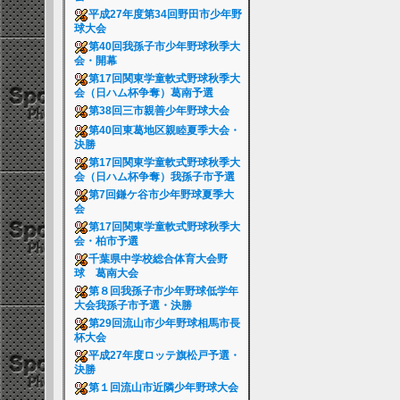
平成27年度第34回野田市少年野
球大会
第40回我孫子市少年野球秋季大
会・開幕
第17回関東学童軟式野球秋季大
会（日ハム杯争奪）葛南予選
第38回三市親善少年野球大会
第40回東葛地区親睦夏季大会・
決勝
第17回関東学童軟式野球秋季大
会（日ハム杯争奪）我孫子市予選
第7回鎌ケ谷市少年野球夏季大
会
第17回関東学童軟式野球秋季大
会・柏市予選
千葉県中学校総合体育大会野
球 葛南大会
第８回我孫子市少年野球低学年
大会我孫子市予選・決勝
第29回流山市少年野球相馬市長
杯大会
平成27年度ロッテ旗松戸予選・
決勝
第１回流山市近隣少年野球大会