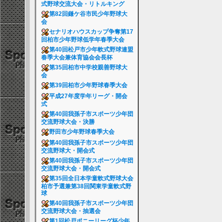
式野球交流大会・リトルキング
第82回鎌ケ谷市民少年野球大
会
セナリオハウスカップ争奪第17
回柏市少年野球低学年春季大会
第40回松戸市少年軟式野球連盟
春季大会兼体育協会会長杯
第35回柏市中学校親善野球大
会
第39回柏市少年野球春季大会
平成27年度学年リーグ・開会
式
第40回我孫子市スポーツ少年団
交流野球大会・決勝
野田市少年野球春季大会
第40回我孫子市スポーツ少年団
交流野球大・開会式
第40回我孫子市スポーツ少年団
交流野球大会・開会式
第35回全日本学童軟式野球大会
柏市予選兼第38回関東学童軟式野
球
第40回我孫子市スポーツ少年団
交流野球大会・抽選会
第1回松戸ポニーリーグ杯少年