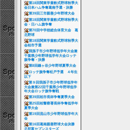
第18回関東学童軟式野球秋季大
会日本ハム争奪葛南予選・決勝
第39回三市親善少年野球大会
第18回関東学童軟式野球秋季大
会・日ハム旗争奪
第70回中学校総合体育大会 葛
北野球
第18回関東学童軟式野球秋季大
会柏市予選
我孫子市少年野球低学年大会兼
千葉県少年野球低学年大会ロッテ
旗争奪・決勝
第8回鎌ヶ谷少年野球夏季大会
ロッテ旗争奪松戸予選 ４年生
以下
第９回我孫子市少年野球低学年
大会兼第22回千葉県少年野球低学
年大会ロッテ旗争奪戦
第39回柏市長杯争奪夏季大会
第25回柏警察署長杯争奪低学年
夏季大会
第19回流山市少年野球低学年大
会
第16回葛南親善野球大会決勝
北初富セブンスターズ