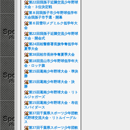
第22回我孫子近隣交流少年野球
大会・３位決定戦
第８回我孫子市少年野球低学年
大会我孫子市予選・開幕
第６回雪印メグミルク低学年大
会
第22回我孫子近隣交流少年野球
大会・開会式
第24回柏警察署長旗争奪低学年
夏季大会
第38回柏市長杯争奪夏季大会
第18回流山市少年野球低学年大
会・ロッテ旗
第15回葛南少年野球大会・準決
勝
第15回葛南少年野球大会・決
勝
第15回葛南少年野球大会・リト
ルジャガーズ
第15回葛南少年野球大会・布佐
スパイダース
第37回千葉県スポーツ少年団軟
式野球交流大会・リトルイーグル
ス
第37回千葉県スポーツ少年団軟