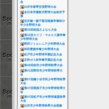
会
白井市春季交流野球大会
全日本学童軟式野球大会柏市予
選
谷沢健一旗千葉沼南旗争奪杯少
年少女野球大会
第39回柏流さよなら大会
第42回カリフ・マルエス旗争奪
少年野球大会
野田リトルシニア少年野球大会
和田豊旗争奪少年野球大会
松戸市少年野球卒業記念大会
京和ガス杯争奪卒業記念大会
第48回柏市少年野球秋季大会
第41回野田市少年野球秋季大
会
第97回鎌ケ谷市民少年野球秋季
大会
第47回我孫子市少年野球秋季大
会
第47回松戸市少年野球連盟秋季
大会
白井市少年野球秋季大会画像