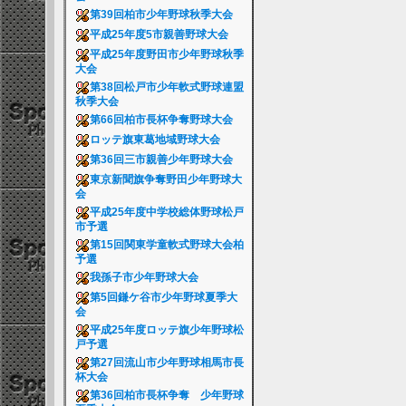
第39回柏市少年野球秋季大会
平成25年度5市親善野球大会
平成25年度野田市少年野球秋季
大会
第38回松戸市少年軟式野球連盟
秋季大会
第66回柏市長杯争奪野球大会
ロッテ旗東葛地域野球大会
第36回三市親善少年野球大会
東京新聞旗争奪野田少年野球大
会
平成25年度中学校総体野球松戸
市予選
第15回関東学童軟式野球大会柏
予選
我孫子市少年野球大会
第5回鎌ケ谷市少年野球夏季大
会
平成25年度ロッテ旗少年野球松
戸予選
第27回流山市少年野球相馬市長
杯大会
第36回柏市長杯争奪 少年野球