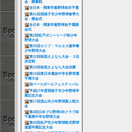
会・開幕戦
全日本・関東学童野球柏市予選
第41回我孫子市少年野球春季大
会・開会式
全日本・関東学童野球柏予選開
会式
第2回松戸ポニーリーグ杯少年
野球大会
第35回カリフ・マルエス旗争奪
少年野球大会
第32回柏流さよなら大会・３位
決定戦
第32回柏流さよなら大会決勝
第10回東日本選抜中学生野球選
手権大会
柏ベースボールフェスティバル
平成27年度我孫子市少年野球卒
業記念大会
第17回流山市少年野球新人戦大
会
第4回日本プロ野球OBクラブ杯
千葉県中学生野球大会
第40回松戸市少年野球軟式野球
連盟卒業記念大会