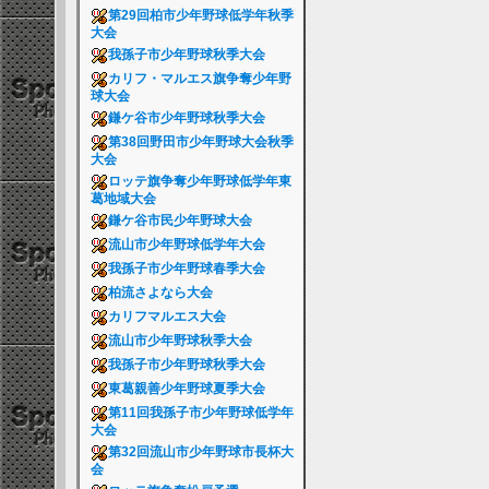
第29回柏市少年野球低学年秋季
大会
我孫子市少年野球秋季大会
カリフ・マルエス旗争奪少年野
球大会
鎌ケ谷市少年野球秋季大会
第38回野田市少年野球大会秋季
大会
ロッテ旗争奪少年野球低学年東
葛地域大会
鎌ケ谷市民少年野球大会
流山市少年野球低学年大会
我孫子市少年野球春季大会
柏流さよなら大会
カリフマルエス大会
流山市少年野球秋季大会
我孫子市少年野球秋季大会
東葛親善少年野球夏季大会
第11回我孫子市少年野球低学年
大会
第32回流山市少年野球市長杯大
会