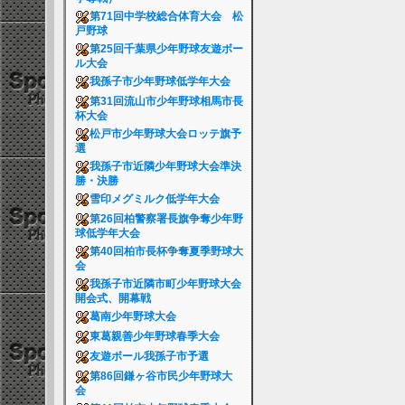
第71回中学校総合体育大会 松
戸野球
第25回千葉県少年野球友遊ボー
ル大会
我孫子市少年野球低学年大会
第31回流山市少年野球相馬市長
杯大会
松戸市少年野球大会ロッテ旗予
選
我孫子市近隣少年野球大会準決
勝・決勝
雪印メグミルク低学年大会
第26回柏警察署長旗争奪少年野
球低学年大会
第40回柏市長杯争奪夏季野球大
会
我孫子市近隣市町少年野球大会
開会式、開幕戦
葛南少年野球大会
東葛親善少年野球春季大会
友遊ボール我孫子市予選
第86回鎌ヶ谷市民少年野球大
会