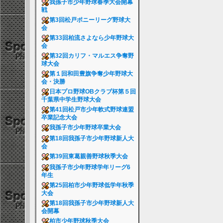
我孫子市少年野球春季大会開幕
戦
第3回松戸ポニーリーグ野球大
会
第33回柏流さよなら少年野球大
会
第32回カリフ・マルエス争奪野
球大会
第１回和田豊旗争奪少年野球大
会・決勝
日本プロ野球OBクラブ杯第５回
千葉県中学生野球大会
第41回松戸市少年軟式野球連盟
卒業記念大会
我孫子市少年野球卒業大会
第18回我孫子市少年野球新人大
会
第39回東葛親善野球秋季大会
我孫子市少年野球学年リーグ6
年生
第25回柏市少年野球低学年秋季
大会
第18回我孫子市少年野球新人大
会開幕
柏市少年野球秋季大会