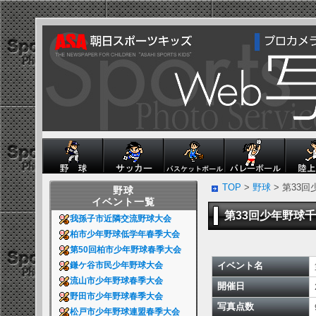
TOP
>
野球
> 第33
野球
イベント一覧
第33回少年野球
我孫子市近隣交流野球大会
柏市少年野球低学年春季大会
第50回柏市少年野球春季大会
イベント名
鎌ケ谷市民少年野球大会
流山市少年野球春季大会
開催日
野田市少年野球春季大会
写真点数
松戸市少年野球連盟春季大会