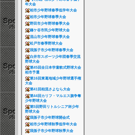
年大会
柏市少年野球春季低学年大会
柏市少年野球春季大会
野田市少年野球春季大会
鎌ケ谷市民少年野球大会
流山市少年野球春季大会
松戸市春季野球大会
我孫子市少年野球春季大会
白井市スポーツ少年団春季交流
野球大会
第45回全日本学童軟式野球大会
柏市予選
第16回東葛地域少年野球選手権
大会
第41回柏流さよなら大会
第44回カリフ・マルエス旗争奪
少年野球大会
第5回野田リトルシニア杯少年
野球大会
我孫子市少年野球開会式
柏市少年野球秋季低学年大会
我孫子市少年野球秋季大会