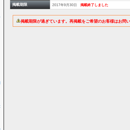
掲載期限
2017年9月30日
掲載終了しました
予
掲載期限が過ぎています。再掲載をご希望のお客様はお問
開
大
学