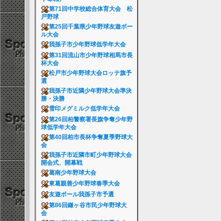
第71回中学校総合体育大会 松
戸野球
第25回千葉県少年野球友遊ボー
ル大会
我孫子市少年野球低学年大会
第31回流山市少年野球相馬市長
杯大会
松戸市少年野球大会ロッテ旗予
選
我孫子市近隣少年野球大会準決
勝・決勝
雪印メグミルク低学年大会
第26回柏警察署長旗争奪少年野
球低学年大会
第40回柏市長杯争奪夏季野球大
会
我孫子市近隣市町少年野球大会
開会式、開幕戦
葛南少年野球大会
東葛親善少年野球春季大会
友遊ボール我孫子市予選
第86回鎌ヶ谷市民少年野球大
会