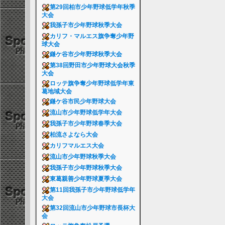
第29回柏市少年野球低学年秋季
大会
我孫子市少年野球秋季大会
カリフ・マルエス旗争奪少年野
球大会
鎌ケ谷市少年野球秋季大会
第38回野田市少年野球大会秋季
大会
ロッテ旗争奪少年野球低学年東
葛地域大会
鎌ケ谷市民少年野球大会
流山市少年野球低学年大会
我孫子市少年野球春季大会
柏流さよなら大会
カリフマルエス大会
流山市少年野球秋季大会
我孫子市少年野球秋季大会
東葛親善少年野球夏季大会
第11回我孫子市少年野球低学年
大会
第32回流山市少年野球市長杯大
会