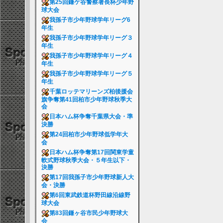
第25回鎌ケ谷警察署長杯少年野
球大会
我孫子市少年野球学年リーグ6
年生
我孫子市少年野球学年リーグ３
年生
我孫子市少年野球学年リーグ４
年生
我孫子市少年野球学年リーグ５
年生
千葉ロッテマリーンズ柏後援会
旗争奪第41回柏市少年野球秋季大
会
日本ハム杯争奪千葉県大会・準
決勝
第24回柏市少年野球低学年大
会
日本ハム杯争奪第17回関東学童
軟式野球秋季大会・５年生以下・
決勝
第17回我孫子市少年野球新人大
会・決勝
第6回東武鉄道杯野田線沿線野
球大会
第83回鎌ヶ谷市民少年野球大
会