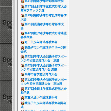
第41回柏市少年野球春季大会
第37回全日本学童軟式野球大会
葛南ブロック予選
第19回柏市少年野球低学年春季
大会
第81回流山市少年野球春季大
会
第42回松戸市少年軟式野球連盟
春季大会
野田市少年野球春季大会
我孫子市少年野球学年リーグ開
会式
第42回春季大会我孫子市スポー
ツ少年団交流野球大会 決勝
第42回春季大会我孫子市スポー
ツ少年団交流野球大会 決勝
白井市春季交流野球大会
第42回春季大会我孫子市スポー
ツ少年団交流野球大会 準決勝
第37回全日本学童軟式野球大会
柏予選
東葛地域少年野球選手権
我孫子市少年野球春季大会開会
式