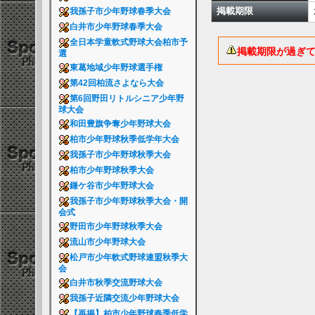
掲載期限
我孫子市少年野球春季大会
白井市少年野球春季大会
全日本学童軟式野球大会柏市予
掲載期限が過ぎ
選
東葛地域少年野球選手権
第42回柏流さよなら大会
第6回野田リトルシニア少年野
球大会
和田豊旗争奪少年野球大会
柏市少年野球秋季低学年大会
我孫子市少年野球秋季大会
柏市少年野球秋季大会
鎌ケ谷市少年野球大会
我孫子市少年野球秋季大会・開
会式
野田市少年野球秋季大会
流山市少年野球大会
松戸市少年軟式野球連盟秋季大
会
白井市秋季交流野球大会
我孫子近隣交流少年野球大会
【再掲】柏市少年野球春季低学