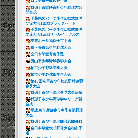
ロッテ旗争奪松戸予選
我孫子市近隣市町少年野球大会
開会式
千葉県スポーツ少年団軟式野球
交流大会1回戦ブラックバード
千葉県スポーツ少年団軟式野球
交流大会1回戦リトルイーグルス
友遊ボール我孫子市予選
鎌ヶ谷市民少年野球大会
全日本学童葛南予選
流山市少年野球春季大会
柏市少年野球春季大会
柏市少年野球低学年大会
第43回松戸市少年軟式野球連盟
春季大会
我孫子市少年野球春季大会決勝
我孫子市少年野球学年リーグ開
会式
平成30年度白井市春季交流野球
大会
我孫子市少年野球開会式開幕戦
全日本学童軟式野球大会柏市予
選