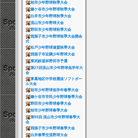
柏市少年野球秋季大会
鎌ケ谷市少年野球秋季大会
白井市少年野球秋季大会
流山市少年野球大会
野田市少年野球秋季大会
我孫子市少年野球秋季大会開会
式
松戸少年野球連盟秋季大会
我孫子市近隣少年野球大会
東武鉄道杯野田市予選
第27回流山市少年野球低学年大
会
東葛地区中学校選抜ソフトボー
ル大会
柏市少年野球低学年春季大会
鎌ケ谷市市民少年野球春季大会
野田市少年野球春季大会
柏市少年野球春季大会
第95回 流山市少年野球春季大
会
我孫子市少年野球春季大会
白井春季交流野球大会