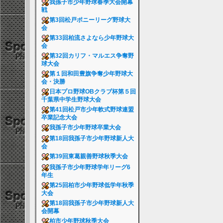
我孫子市少年野球春季大会開幕
戦
第3回松戸ポニーリーグ野球大
会
第33回柏流さよなら少年野球大
会
第32回カリフ・マルエス争奪野
球大会
第１回和田豊旗争奪少年野球大
会・決勝
日本プロ野球OBクラブ杯第５回
千葉県中学生野球大会
第41回松戸市少年軟式野球連盟
卒業記念大会
我孫子市少年野球卒業大会
第18回我孫子市少年野球新人大
会
第39回東葛親善野球秋季大会
我孫子市少年野球学年リーグ6
年生
第25回柏市少年野球低学年秋季
大会
第18回我孫子市少年野球新人大
会開幕
柏市少年野球秋季大会