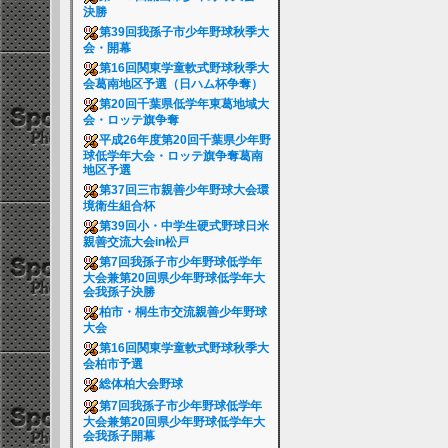
決勝
第39回我孫子市少年野球秋季大
会・開幕
第16回関東学童軟式野球秋季大
会葛南地区予選（日ハム杯争奪）
第20回千葉県低学年東葛地域大
会・ロッテ旗争奪
平成26年度第20回千葉県少年野
球低学年大会・ロッテ旗争奪葛南
地区予選
第37回三市親善少年野球大会環
境衛生組合杯
第39回小・中学生硬式野球日米
親善交流大会in松戸
第7回我孫子市少年野球低学年
大会兼第20回県少年野球低学年大
会我孫子決勝
柏市・桐生市交流親善少年野球
大会
第16回関東学童軟式野球秋季大
会柏市予選
総体柏大会野球
第7回我孫子市少年野球低学年
大会兼第20回県少年野球低学年大
会我孫子開幕