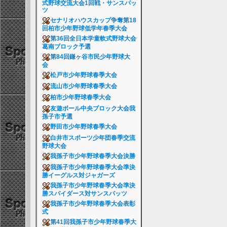
式野球交流大会1回戦・サンスパッ
ツ
セナリオハウスカップ争奪第18
回柏市少年野球低学年春季大会
第36回全日本学童軟式野球大会
葛南ブロック予選
第84回鎌ヶ谷市民少年野球大
会
松戸市少年野球春季大会
流山市少年野球春季大会
柏市少年野球春季大会
友遊ボール中央ブロック大会我
孫子市予選
野田市少年野球春季大会
白井市スポーツ少年団春季交流
野球大会
我孫子市少年野球春季大会決勝
我孫子市少年野球春季大会準決
勝イーグルス対ジャガーズ
我孫子市少年野球春季大会準決
勝スパイダース対サンスパッツ
我孫子市少年野球春季大会表彰
式
第41回我孫子市少年野球春季大