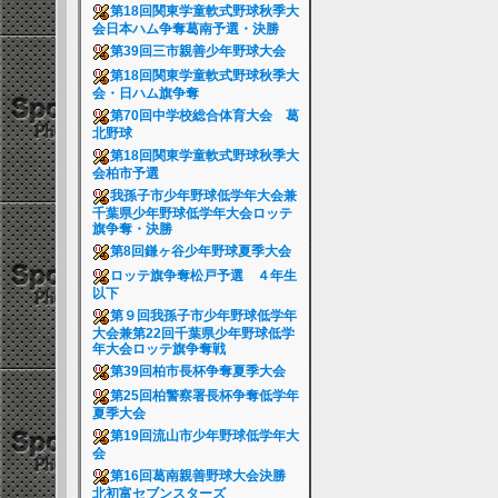
第18回関東学童軟式野球秋季大
会日本ハム争奪葛南予選・決勝
第39回三市親善少年野球大会
第18回関東学童軟式野球秋季大
会・日ハム旗争奪
第70回中学校総合体育大会 葛
北野球
第18回関東学童軟式野球秋季大
会柏市予選
我孫子市少年野球低学年大会兼
千葉県少年野球低学年大会ロッテ
旗争奪・決勝
第8回鎌ヶ谷少年野球夏季大会
ロッテ旗争奪松戸予選 ４年生
以下
第９回我孫子市少年野球低学年
大会兼第22回千葉県少年野球低学
年大会ロッテ旗争奪戦
第39回柏市長杯争奪夏季大会
第25回柏警察署長杯争奪低学年
夏季大会
第19回流山市少年野球低学年大
会
第16回葛南親善野球大会決勝
北初富セブンスターズ