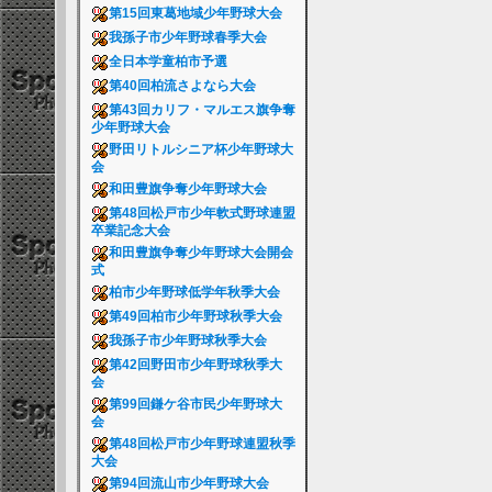
第15回東葛地域少年野球大会
我孫子市少年野球春季大会
全日本学童柏市予選
第40回柏流さよなら大会
第43回カリフ・マルエス旗争奪
少年野球大会
野田リトルシニア杯少年野球大
会
和田豊旗争奪少年野球大会
第48回松戸市少年軟式野球連盟
卒業記念大会
和田豊旗争奪少年野球大会開会
式
柏市少年野球低学年秋季大会
第49回柏市少年野球秋季大会
我孫子市少年野球秋季大会
第42回野田市少年野球秋季大
会
第99回鎌ケ谷市民少年野球大
会
第48回松戸市少年野球連盟秋季
大会
第94回流山市少年野球大会