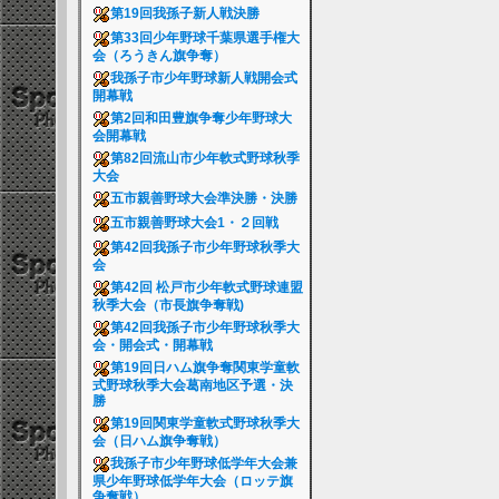
第19回我孫子新人戦決勝
第33回少年野球千葉県選手権大
会（ろうきん旗争奪）
我孫子市少年野球新人戦開会式
開幕戦
第2回和田豊旗争奪少年野球大
会開幕戦
第82回流山市少年軟式野球秋季
大会
五市親善野球大会準決勝・決勝
五市親善野球大会1・２回戦
第42回我孫子市少年野球秋季大
会
第42回 松戸市少年軟式野球連盟
秋季大会（市長旗争奪戦)
第42回我孫子市少年野球秋季大
会・開会式・開幕戦
第19回日ハム旗争奪関東学童軟
式野球秋季大会葛南地区予選・決
勝
第19回関東学童軟式野球秋季大
会（日ハム旗争奪戦）
我孫子市少年野球低学年大会兼
県少年野球低学年大会（ロッテ旗
争奪戦）