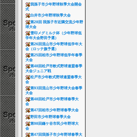
我孫子市少年野球秋季大会開会
式
白井市少年野球秋季大会
第28回 我孫子市近隣交流少年野
球大会
雪印メグミルク杯（少年野球低
学年大会野田予選）
第26回流山市少年野球低学年大
会（ロッテ旗予選）
第25回柏市少年野球低学年春季
大会
第48回松戸市軟式野球連盟春季
大会ジュニア戦
松戸市少年軟式野球連盟春季大
会
第93回流山市少年野球大会春季
大会
第48回松戸市少年野球春季大
会
第47回柏市少年野球春季大会
野田市少年野球春季大会
第98回鎌ケ谷市民少年野球大
会
第47回我孫子市少年野球春季大