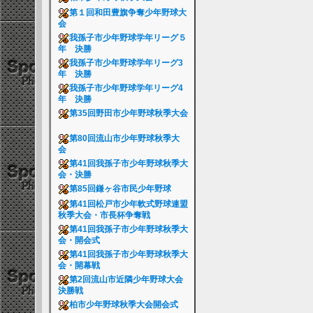
第１回和田豊旗争奪少年野球大
会
我孫子市少年野球学年リーグ５
年 決勝
我孫子市少年野球学年リーグ3
年 決勝
我孫子市少年野球学年リーグ4
年 決勝
第35回野田市少年野球秋季大会
第80回流山市少年野球秋季大
会
第41回我孫子市少年野球秋季大
会・決勝
第85回鎌ヶ谷市民少年野球
第41回松戸市少年軟式野球連盟
秋季大会・市長杯争奪戦
第41回我孫子市少年野球秋季大
会・開会式
第41回我孫子市少年野球秋季大
会・開幕戦
第2回流山市近隣少年野球大会
決勝戦
柏市少年野球秋季大会開会式