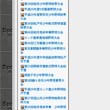
第39回柏市少年野球秋季大会
平成25年度5市親善野球大会
平成25年度野田市少年野球秋季
大会
第38回松戸市少年軟式野球連盟
秋季大会
第66回柏市長杯争奪野球大会
ロッテ旗東葛地域野球大会
第36回三市親善少年野球大会
東京新聞旗争奪野田少年野球大
会
平成25年度中学校総体野球松戸
市予選
第15回関東学童軟式野球大会柏
予選
我孫子市少年野球大会
第5回鎌ケ谷市少年野球夏季大
会
平成25年度ロッテ旗少年野球松
戸予選
第27回流山市少年野球相馬市長
杯大会
第36回柏市長杯争奪 少年野球