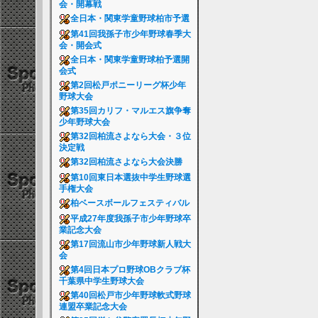
会・開幕戦
全日本・関東学童野球柏市予選
第41回我孫子市少年野球春季大
会・開会式
全日本・関東学童野球柏予選開
会式
第2回松戸ポニーリーグ杯少年
野球大会
第35回カリフ・マルエス旗争奪
少年野球大会
第32回柏流さよなら大会・３位
決定戦
第32回柏流さよなら大会決勝
第10回東日本選抜中学生野球選
手権大会
柏ベースボールフェスティバル
平成27年度我孫子市少年野球卒
業記念大会
第17回流山市少年野球新人戦大
会
第4回日本プロ野球OBクラブ杯
千葉県中学生野球大会
第40回松戸市少年野球軟式野球
連盟卒業記念大会