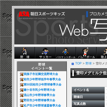
TOP
>
野球
> 雪印メ
野球
イベント一覧
雪印メグミルク
我孫子市近隣交流野球大会
柏市少年野球低学年春季大会
第50回柏市少年野球春季大会
イベント名
鎌ケ谷市民少年野球大会
流山市少年野球春季大会
開催日
野田市少年野球春季大会
写真点数
松戸市少年野球連盟春季大会