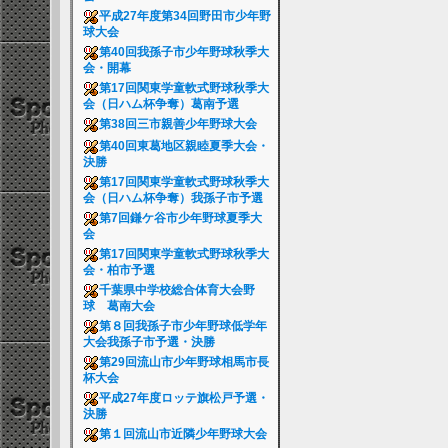
平成27年度第34回野田市少年野
球大会
第40回我孫子市少年野球秋季大
会・開幕
第17回関東学童軟式野球秋季大
会（日ハム杯争奪）葛南予選
第38回三市親善少年野球大会
第40回東葛地区親睦夏季大会・
決勝
第17回関東学童軟式野球秋季大
会（日ハム杯争奪）我孫子市予選
第7回鎌ケ谷市少年野球夏季大
会
第17回関東学童軟式野球秋季大
会・柏市予選
千葉県中学校総合体育大会野
球 葛南大会
第８回我孫子市少年野球低学年
大会我孫子市予選・決勝
第29回流山市少年野球相馬市長
杯大会
平成27年度ロッテ旗松戸予選・
決勝
第１回流山市近隣少年野球大会