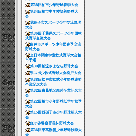
第38回柏市少年野球春季大会
第34回柏市中学校親善野球大
会
我孫子市スポーツ少年交流野球
大会
第36回千葉県スポーツ少年団軟
式野球交流大会
白井市スポーツ少年団春季交流
野球大会
全日本関東学童軟式野球大会柏
市予選
第30回柏流さよなら野球大会
県スポ少軟式野球大会松戸大会
第38回松戸市軟式少年野球連盟
卒業記念大会
第32回東葛地区親睦卒業記念大
会
第22回柏市少年野球低学年秋季
大会
第15回我孫子市少年野球新人大
会
鎌ケ谷警察署長杯野球大会
第36回東葛親善少年野球秋季大
会