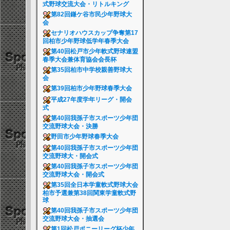
式野球交流大会・リトルキング
第82回鎌ケ谷市民少年野球大
会
セナリオハウスカップ争奪第17
回柏市少年野球低学年春季大会
第40回松戸市少年軟式野球連盟
春季大会兼体育協会会長杯
第35回柏市中学校親善野球大
会
第39回柏市少年野球春季大会
平成27年度学年リーグ・開会
式
第40回我孫子市スポーツ少年団
交流野球大会・決勝
野田市少年野球春季大会
第40回我孫子市スポーツ少年団
交流野球大・開会式
第40回我孫子市スポーツ少年団
交流野球大会・開会式
第35回全日本学童軟式野球大会
柏市予選兼第38回関東学童軟式野
球
第40回我孫子市スポーツ少年団
交流野球大会・抽選会
第1回松戸ポニーリーグ杯少年