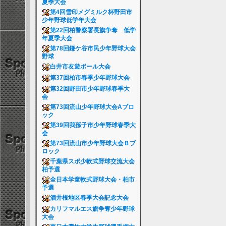
夏季大会
第4回雪印メグミルク杯野田市
少年野球低学年大会
第22回柏警察署長旗争奪 低学
年夏季大会
第78回鎌ケ谷市民少年野球大会
野球
白井市友遊ボール大会
第37回柏市春季少年野球大会
第32回野田市少年野球春季大
会
第73回流山少年野球大会Aブロ
ック
第39回我孫子市少年野球春季大
会
第73回流山市少年野球大会Ｂブ
ロック
千葉県スポ少軟式野球交流大会
柏予選
全日本学童軟式野球大会・柏市
予選
酒井根地区春季大会記念大会
カリフマルエス旗争奪少年野球
大会