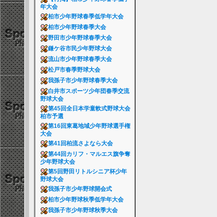
年大会
柏市少年野球春季低学年大会
柏市少年野球春季大会
野田市少年野球春季大会
鎌ケ谷市民少年野球大会
流山市少年野球春季大会
松戸市春季野球大会
我孫子市少年野球春季大会
白井市スポーツ少年団春季交流
野球大会
第45回全日本学童軟式野球大会
柏市予選
第16回東葛地域少年野球選手権
大会
第41回柏流さよなら大会
第44回カリフ・マルエス旗争奪
少年野球大会
第5回野田リトルシニア杯少年
野球大会
我孫子市少年野球開会式
柏市少年野球秋季低学年大会
我孫子市少年野球秋季大会