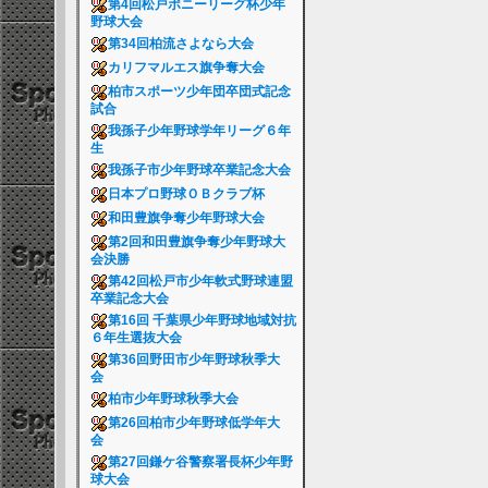
第4回松戸ポニーリーグ杯少年
野球大会
第34回柏流さよなら大会
カリフマルエス旗争奪大会
柏市スポーツ少年団卒団式記念
試合
我孫子少年野球学年リーグ６年
生
我孫子市少年野球卒業記念大会
日本プロ野球ＯＢクラブ杯
和田豊旗争奪少年野球大会
第2回和田豊旗争奪少年野球大
会決勝
第42回松戸市少年軟式野球連盟
卒業記念大会
第16回 千葉県少年野球地域対抗
６年生選抜大会
第36回野田市少年野球秋季大
会
柏市少年野球秋季大会
第26回柏市少年野球低学年大
会
第27回鎌ケ谷警察署長杯少年野
球大会