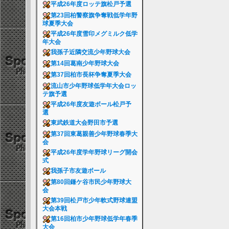
平成26年度ロッテ旗松戸予選
第23回柏警察旗争奪戦低学年野
球夏季大会
平成26年度雪印メグミルク低学
年大会
我孫子近隣交流少年野球大会
第14回葛南少年野球大会
第37回柏市長杯争奪夏季大会
流山市少年野球低学年大会ロッ
テ旗予選
平成26年度友遊ボール松戸予
選
東武鉄道大会野田市予選
第37回東葛親善少年野球春季大
会
平成26年度学年野球リーグ開会
式
我孫子市友遊ボール
第80回鎌ケ谷市民少年野球大
会
第39回松戸市少年軟式野球連盟
大会本戦
第16回柏市少年野球低学年春季
大会