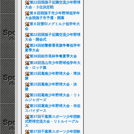
第22回我孫子近隣交流少年野球
大会・３位決定戦
第８回我孫子市少年野球低学年
大会我孫子市予選・開幕
第６回雪印メグミルク低学年大
会
第22回我孫子近隣交流少年野球
大会・開会式
第24回柏警察署長旗争奪低学年
夏季大会
第38回柏市長杯争奪夏季大会
第18回流山市少年野球低学年大
会・ロッテ旗
第15回葛南少年野球大会・準決
勝
第15回葛南少年野球大会・決
勝
第15回葛南少年野球大会・リト
ルジャガーズ
第15回葛南少年野球大会・布佐
スパイダース
第37回千葉県スポーツ少年団軟
式野球交流大会・リトルイーグル
ス
第37回千葉県スポーツ少年団軟