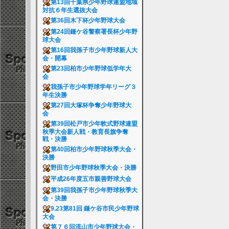
第13回千葉県少年野球連盟地域
対抗６年生選抜大会
第36回木下杯少年野球大会
第24回鎌ケ谷警察署長杯少年野
球大会
第16回我孫子市少年野球新人大
会・開幕
第23回柏市少年野球低学年大
会
我孫子市少年野球学年リーグ３
年生決勝
第27回大塚杯争奪少年野球大
会
第39回松戸市少年軟式野球連盟
秋季大会新人戦・教育長旗争奪
戦・決勝
第40回柏市少年野球秋季大会・
決勝
野田市少年野球秋季大会・決勝
平成26年度五市親善野球大会
第39回我孫子市少年野球秋季大
会・決勝
9.23第81回 鎌ケ谷市民少年野球
大会
第７６回流山市少年野球大会・