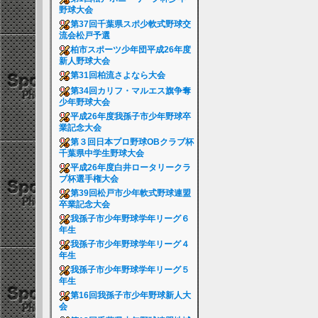
野球大会
第37回千葉県スポ少軟式野球交
流会松戸予選
柏市スポーツ少年団平成26年度
新人野球大会
第31回柏流さよなら大会
第34回カリフ・マルエス旗争奪
少年野球大会
平成26年度我孫子市少年野球卒
業記念大会
第３回日本プロ野球OBクラブ杯
千葉県中学生野球大会
平成26年度白井ロータリークラ
ブ杯選手権大会
第39回松戸市少年軟式野球連盟
卒業記念大会
我孫子市少年野球学年リーグ６
年生
我孫子市少年野球学年リーグ４
年生
我孫子市少年野球学年リーグ５
年生
第16回我孫子市少年野球新人大
会