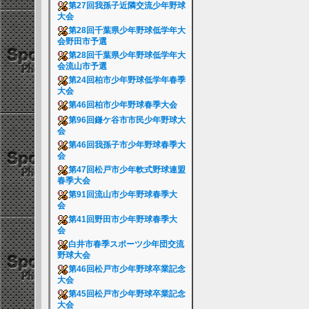
第27回我孫子近隣交流少年野球
大会
第28回千葉県少年野球低学年大
会野田市予選
第28回千葉県少年野球低学年大
会流山市予選
第24回柏市少年野球低学年春季
大会
第46回柏市少年野球春季大会
第96回鎌ケ谷市市民少年野球大
会
第46回我孫子市少年野球春季大
会
第47回松戸市少年軟式野球連盟
春季大会
第91回流山市少年野球春季大
会
第41回野田市少年野球春季大
会
白井市春季スポーツ少年団交流
野球大会
第46回松戸市少年野球卒業記念
大会
第45回松戸市少年野球卒業記念
大会