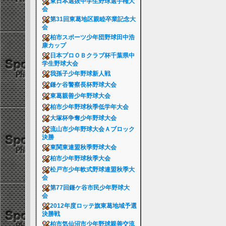
東日本選抜中学生野球選手権大
会
第31回東葛地区親睦卒業記念大
会
柏市スポーツ少年団野球田中浩
康カップ
日本プロＯＢクラブ杯千葉県中
学生野球大会
我孫子少年野球新人戦
鎌ケ谷警察長杯野球大会
東葛親善少年野球大会
柏市少年野球秋季低学年大会
大塚杯争奪少年野球大会
流山市少年野球大会Ａブロック
決勝
東関東連盟秋季野球大会
柏市少年野球秋季大会
松戸市少年軟式野球連盟秋季大
会
第77回鎌ケ谷市民少年野球大
会
2012年度ロッテ旗東葛地域予選
決勝戦
柏市気仙沼市少年野球親善交流