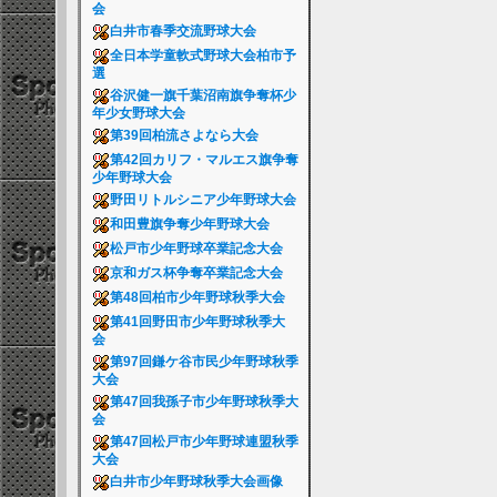
会
白井市春季交流野球大会
全日本学童軟式野球大会柏市予
選
谷沢健一旗千葉沼南旗争奪杯少
年少女野球大会
第39回柏流さよなら大会
第42回カリフ・マルエス旗争奪
少年野球大会
野田リトルシニア少年野球大会
和田豊旗争奪少年野球大会
松戸市少年野球卒業記念大会
京和ガス杯争奪卒業記念大会
第48回柏市少年野球秋季大会
第41回野田市少年野球秋季大
会
第97回鎌ケ谷市民少年野球秋季
大会
第47回我孫子市少年野球秋季大
会
第47回松戸市少年野球連盟秋季
大会
白井市少年野球秋季大会画像