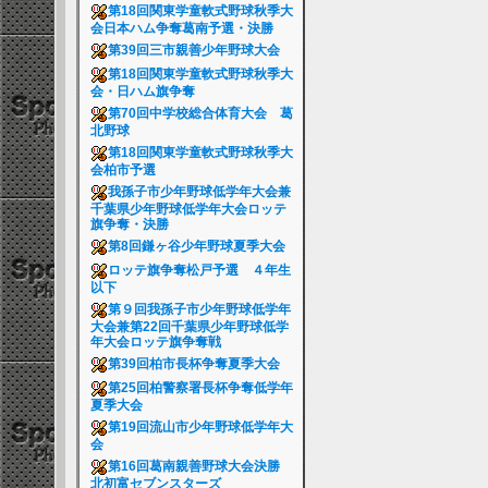
第18回関東学童軟式野球秋季大
会日本ハム争奪葛南予選・決勝
第39回三市親善少年野球大会
第18回関東学童軟式野球秋季大
会・日ハム旗争奪
第70回中学校総合体育大会 葛
北野球
第18回関東学童軟式野球秋季大
会柏市予選
我孫子市少年野球低学年大会兼
千葉県少年野球低学年大会ロッテ
旗争奪・決勝
第8回鎌ヶ谷少年野球夏季大会
ロッテ旗争奪松戸予選 ４年生
以下
第９回我孫子市少年野球低学年
大会兼第22回千葉県少年野球低学
年大会ロッテ旗争奪戦
第39回柏市長杯争奪夏季大会
第25回柏警察署長杯争奪低学年
夏季大会
第19回流山市少年野球低学年大
会
第16回葛南親善野球大会決勝
北初富セブンスターズ