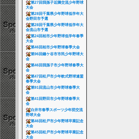
第27回我孫子近隣交流少年野球
大会
第28回千葉県少年野球低学年大
会野田市予選
第28回千葉県少年野球低学年大
会流山市予選
第24回柏市少年野球低学年春季
大会
第46回柏市少年野球春季大会
第96回鎌ケ谷市市民少年野球大
会
第46回我孫子市少年野球春季大
会
第47回松戸市少年軟式野球連盟
春季大会
第91回流山市少年野球春季大
会
第41回野田市少年野球春季大
会
白井市春季スポーツ少年団交流
野球大会
第46回松戸市少年野球卒業記念
大会
第45回松戸市少年野球卒業記念
大会