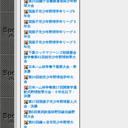
第25回鎌ケ谷警察署長杯少年野
球大会
我孫子市少年野球学年リーグ6
年生
我孫子市少年野球学年リーグ３
年生
我孫子市少年野球学年リーグ４
年生
我孫子市少年野球学年リーグ５
年生
千葉ロッテマリーンズ柏後援会
旗争奪第41回柏市少年野球秋季大
会
日本ハム杯争奪千葉県大会・準
決勝
第24回柏市少年野球低学年大
会
日本ハム杯争奪第17回関東学童
軟式野球秋季大会・５年生以下・
決勝
第17回我孫子市少年野球新人大
会・決勝
第6回東武鉄道杯野田線沿線野
球大会
第83回鎌ヶ谷市民少年野球大
会