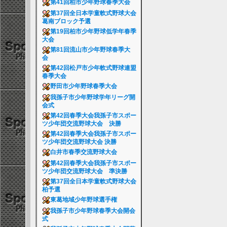
第41回柏市少年野球春季大会
第37回全日本学童軟式野球大会
葛南ブロック予選
第19回柏市少年野球低学年春季
大会
第81回流山市少年野球春季大
会
第42回松戸市少年軟式野球連盟
春季大会
野田市少年野球春季大会
我孫子市少年野球学年リーグ開
会式
第42回春季大会我孫子市スポー
ツ少年団交流野球大会 決勝
第42回春季大会我孫子市スポー
ツ少年団交流野球大会 決勝
白井市春季交流野球大会
第42回春季大会我孫子市スポー
ツ少年団交流野球大会 準決勝
第37回全日本学童軟式野球大会
柏予選
東葛地域少年野球選手権
我孫子市少年野球春季大会開会
式