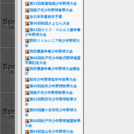
第15回東葛地域少年野球大会
我孫子市少年野球春季大会
全日本学童柏市予選
第40回柏流さよなら大会
第43回カリフ・マルエス旗争奪
少年野球大会
野田リトルシニア杯少年野球大
会
和田豊旗争奪少年野球大会
第48回松戸市少年軟式野球連盟
卒業記念大会
和田豊旗争奪少年野球大会開会
式
柏市少年野球低学年秋季大会
第49回柏市少年野球秋季大会
我孫子市少年野球秋季大会
第42回野田市少年野球秋季大
会
第99回鎌ケ谷市民少年野球大
会
第48回松戸市少年野球連盟秋季
大会
第94回流山市少年野球大会