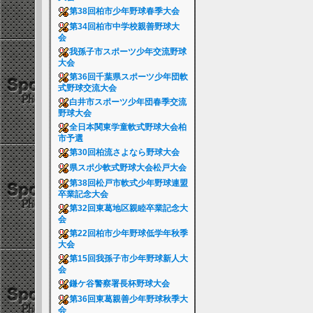
第38回柏市少年野球春季大会
第34回柏市中学校親善野球大
会
我孫子市スポーツ少年交流野球
大会
第36回千葉県スポーツ少年団軟
式野球交流大会
白井市スポーツ少年団春季交流
野球大会
全日本関東学童軟式野球大会柏
市予選
第30回柏流さよなら野球大会
県スポ少軟式野球大会松戸大会
第38回松戸市軟式少年野球連盟
卒業記念大会
第32回東葛地区親睦卒業記念大
会
第22回柏市少年野球低学年秋季
大会
第15回我孫子市少年野球新人大
会
鎌ケ谷警察署長杯野球大会
第36回東葛親善少年野球秋季大
会