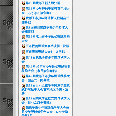
第19回我孫子新人戦決勝
第33回少年野球千葉県選手権大
会（ろうきん旗争奪）
我孫子市少年野球新人戦開会式
開幕戦
第2回和田豊旗争奪少年野球大
会開幕戦
第82回流山市少年軟式野球秋季
大会
五市親善野球大会準決勝・決勝
五市親善野球大会1・２回戦
第42回我孫子市少年野球秋季大
会
第42回 松戸市少年軟式野球連盟
秋季大会（市長旗争奪戦)
第42回我孫子市少年野球秋季大
会・開会式・開幕戦
第19回日ハム旗争奪関東学童軟
式野球秋季大会葛南地区予選・決
勝
第19回関東学童軟式野球秋季大
会（日ハム旗争奪戦）
我孫子市少年野球低学年大会兼
県少年野球低学年大会（ロッテ旗
争奪戦）