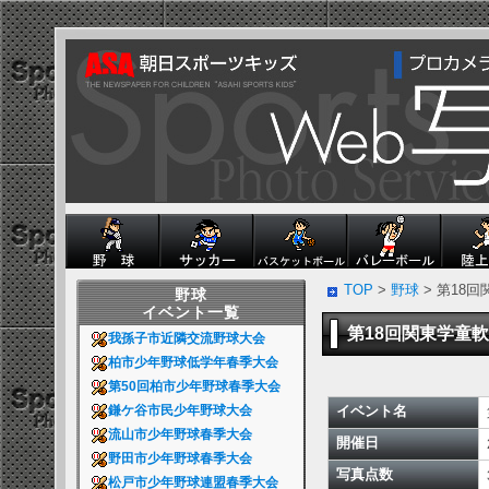
TOP
>
野球
> 第18
野球
イベント一覧
第18回関東学童
我孫子市近隣交流野球大会
柏市少年野球低学年春季大会
第50回柏市少年野球春季大会
イベント名
鎌ケ谷市民少年野球大会
流山市少年野球春季大会
開催日
野田市少年野球春季大会
写真点数
松戸市少年野球連盟春季大会