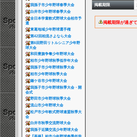
掲載期限
我孫子市少年野球春季大会
白井市少年野球春季大会
全日本学童軟式野球大会柏市予
掲載期限が過ぎ
選
東葛地域少年野球選手権
第42回柏流さよなら大会
第6回野田リトルシニア少年野
球大会
和田豊旗争奪少年野球大会
柏市少年野球秋季低学年大会
我孫子市少年野球秋季大会
柏市少年野球秋季大会
鎌ケ谷市少年野球大会
我孫子市少年野球秋季大会・開
会式
野田市少年野球秋季大会
流山市少年野球大会
松戸市少年軟式野球連盟秋季大
会
白井市秋季交流野球大会
我孫子近隣交流少年野球大会
【再掲】柏市少年野球春季低学