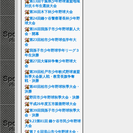
第13回千葉県少年野球連盟地域
対抗６年生選抜大会
第36回木下杯少年野球大会
第24回鎌ケ谷警察署長杯少年野
球大会
第16回我孫子市少年野球新人大
会・開幕
第23回柏市少年野球低学年大
会
我孫子市少年野球学年リーグ３
年生決勝
第27回大塚杯争奪少年野球大
会
第39回松戸市少年軟式野球連盟
秋季大会新人戦・教育長旗争奪
戦・決勝
第40回柏市少年野球秋季大会・
決勝
野田市少年野球秋季大会・決勝
平成26年度五市親善野球大会
第39回我孫子市少年野球秋季大
会・決勝
9.23第81回 鎌ケ谷市民少年野球
大会
第７６回流山市少年野球大会・