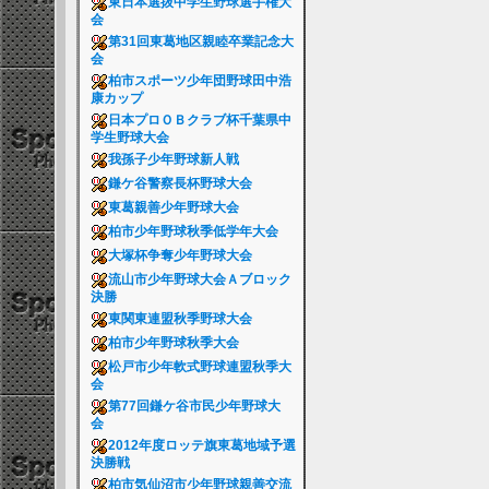
東日本選抜中学生野球選手権大
会
第31回東葛地区親睦卒業記念大
会
柏市スポーツ少年団野球田中浩
康カップ
日本プロＯＢクラブ杯千葉県中
学生野球大会
我孫子少年野球新人戦
鎌ケ谷警察長杯野球大会
東葛親善少年野球大会
柏市少年野球秋季低学年大会
大塚杯争奪少年野球大会
流山市少年野球大会Ａブロック
決勝
東関東連盟秋季野球大会
柏市少年野球秋季大会
松戸市少年軟式野球連盟秋季大
会
第77回鎌ケ谷市民少年野球大
会
2012年度ロッテ旗東葛地域予選
決勝戦
柏市気仙沼市少年野球親善交流