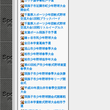
ロッテ旗争奪松戸予選
我孫子市近隣市町少年野球大会
開会式
千葉県スポーツ少年団軟式野球
交流大会1回戦ブラックバード
千葉県スポーツ少年団軟式野球
交流大会1回戦リトルイーグルス
友遊ボール我孫子市予選
鎌ヶ谷市民少年野球大会
全日本学童葛南予選
流山市少年野球春季大会
柏市少年野球春季大会
柏市少年野球低学年大会
第43回松戸市少年軟式野球連盟
春季大会
我孫子市少年野球春季大会決勝
我孫子市少年野球学年リーグ開
会式
平成30年度白井市春季交流野球
大会
我孫子市少年野球開会式開幕戦
全日本学童軟式野球大会柏市予
選