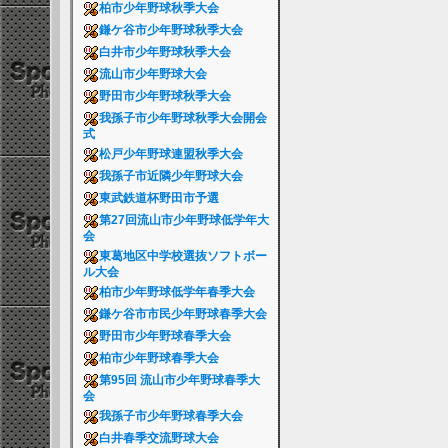
柏市少年野球秋季大会
鎌ケ谷市少年野球秋季大会
白井市少年野球秋季大会
流山市少年野球大会
野田市少年野球秋季大会
我孫子市少年野球秋季大会開会
式
松戸少年野球連盟秋季大会
我孫子市近隣少年野球大会
東武鉄道杯野田市予選
第27回流山市少年野球低学年大
会
東葛地区中学校選抜ソフトボー
ル大会
柏市少年野球低学年春季大会
鎌ケ谷市市民少年野球春季大会
野田市少年野球春季大会
柏市少年野球春季大会
第95回 流山市少年野球春季大
会
我孫子市少年野球春季大会
白井春季交流野球大会