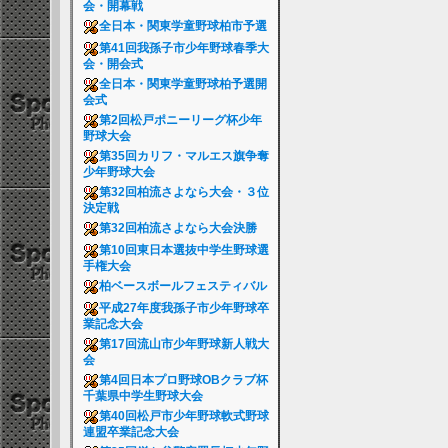
会・開幕戦
全日本・関東学童野球柏市予選
第41回我孫子市少年野球春季大
会・開会式
全日本・関東学童野球柏予選開
会式
第2回松戸ポニーリーグ杯少年
野球大会
第35回カリフ・マルエス旗争奪
少年野球大会
第32回柏流さよなら大会・３位
決定戦
第32回柏流さよなら大会決勝
第10回東日本選抜中学生野球選
手権大会
柏ベースボールフェスティバル
平成27年度我孫子市少年野球卒
業記念大会
第17回流山市少年野球新人戦大
会
第4回日本プロ野球OBクラブ杯
千葉県中学生野球大会
第40回松戸市少年野球軟式野球
連盟卒業記念大会