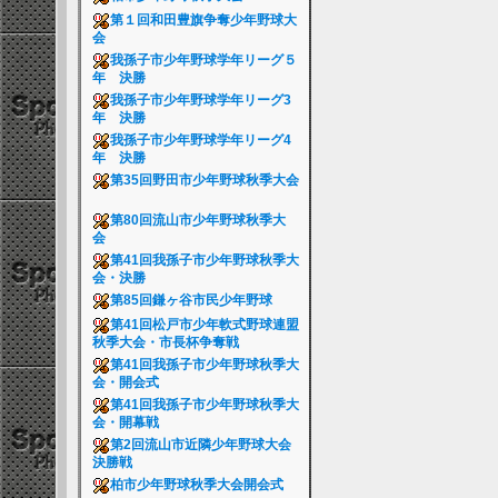
第１回和田豊旗争奪少年野球大
会
我孫子市少年野球学年リーグ５
年 決勝
我孫子市少年野球学年リーグ3
年 決勝
我孫子市少年野球学年リーグ4
年 決勝
第35回野田市少年野球秋季大会
第80回流山市少年野球秋季大
会
第41回我孫子市少年野球秋季大
会・決勝
第85回鎌ヶ谷市民少年野球
第41回松戸市少年軟式野球連盟
秋季大会・市長杯争奪戦
第41回我孫子市少年野球秋季大
会・開会式
第41回我孫子市少年野球秋季大
会・開幕戦
第2回流山市近隣少年野球大会
決勝戦
柏市少年野球秋季大会開会式