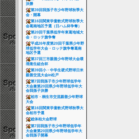
決勝
第39回我孫子市少年野球秋季大
会・開幕
第16回関東学童軟式野球秋季大
会葛南地区予選（日ハム杯争奪）
第20回千葉県低学年東葛地域大
会・ロッテ旗争奪
平成26年度第20回千葉県少年野
球低学年大会・ロッテ旗争奪葛南
地区予選
第37回三市親善少年野球大会環
境衛生組合杯
第39回小・中学生硬式野球日米
親善交流大会in松戸
第7回我孫子市少年野球低学年
大会兼第20回県少年野球低学年大
会我孫子決勝
柏市・桐生市交流親善少年野球
大会
第16回関東学童軟式野球秋季大
会柏市予選
総体柏大会野球
第7回我孫子市少年野球低学年
大会兼第20回県少年野球低学年大
会我孫子開幕