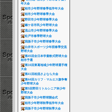
年大会
柏市少年野球春季低学年大会
柏市少年野球春季大会
野田市少年野球春季大会
鎌ケ谷市民少年野球大会
流山市少年野球春季大会
松戸市春季野球大会
我孫子市少年野球春季大会
白井市スポーツ少年団春季交流
野球大会
第45回全日本学童軟式野球大会
柏市予選
第16回東葛地域少年野球選手権
大会
第41回柏流さよなら大会
第44回カリフ・マルエス旗争奪
少年野球大会
第5回野田リトルシニア杯少年
野球大会
我孫子市少年野球開会式
柏市少年野球秋季低学年大会
我孫子市少年野球秋季大会