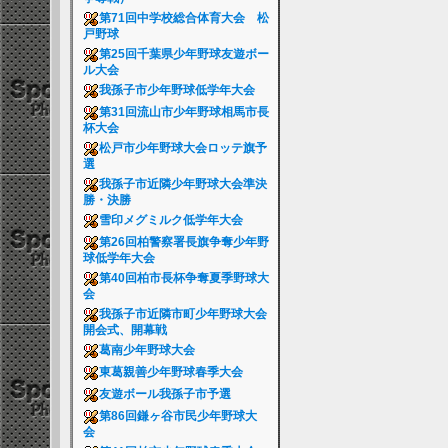
第71回中学校総合体育大会 松
戸野球
第25回千葉県少年野球友遊ボー
ル大会
我孫子市少年野球低学年大会
第31回流山市少年野球相馬市長
杯大会
松戸市少年野球大会ロッテ旗予
選
我孫子市近隣少年野球大会準決
勝・決勝
雪印メグミルク低学年大会
第26回柏警察署長旗争奪少年野
球低学年大会
第40回柏市長杯争奪夏季野球大
会
我孫子市近隣市町少年野球大会
開会式、開幕戦
葛南少年野球大会
東葛親善少年野球春季大会
友遊ボール我孫子市予選
第86回鎌ヶ谷市民少年野球大
会