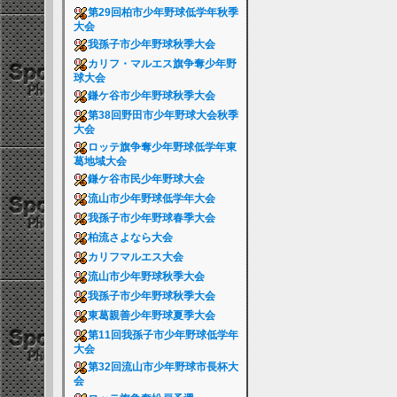
第29回柏市少年野球低学年秋季
大会
我孫子市少年野球秋季大会
カリフ・マルエス旗争奪少年野
球大会
鎌ケ谷市少年野球秋季大会
第38回野田市少年野球大会秋季
大会
ロッテ旗争奪少年野球低学年東
葛地域大会
鎌ケ谷市民少年野球大会
流山市少年野球低学年大会
我孫子市少年野球春季大会
柏流さよなら大会
カリフマルエス大会
流山市少年野球秋季大会
我孫子市少年野球秋季大会
東葛親善少年野球夏季大会
第11回我孫子市少年野球低学年
大会
第32回流山市少年野球市長杯大
会