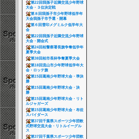
第22回我孫子近隣交流少年野球
大会・３位決定戦
第８回我孫子市少年野球低学年
大会我孫子市予選・開幕
第６回雪印メグミルク低学年大
会
第22回我孫子近隣交流少年野球
大会・開会式
第24回柏警察署長旗争奪低学年
夏季大会
第38回柏市長杯争奪夏季大会
第18回流山市少年野球低学年大
会・ロッテ旗
第15回葛南少年野球大会・準決
勝
第15回葛南少年野球大会・決
勝
第15回葛南少年野球大会・リト
ルジャガーズ
第15回葛南少年野球大会・布佐
スパイダース
第37回千葉県スポーツ少年団軟
式野球交流大会・リトルイーグル
ス
第37回千葉県スポーツ少年団軟