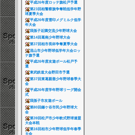
平成26年度ロッテ旗松戸予選
第23回柏警察旗争奪戦低学年野
球夏季大会
平成26年度雪印メグミルク低学
年大会
我孫子近隣交流少年野球大会
第14回葛南少年野球大会
第37回柏市長杯争奪夏季大会
流山市少年野球低学年大会ロッ
テ旗予選
平成26年度友遊ボール松戸予
選
東武鉄道大会野田市予選
第37回東葛親善少年野球春季大
会
平成26年度学年野球リーグ開会
式
我孫子市友遊ボール
第80回鎌ケ谷市民少年野球大
会
第39回松戸市少年軟式野球連盟
大会本戦
第16回柏市少年野球低学年春季
大会