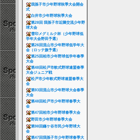
我孫子市少年野球秋季大会開会
式
白井市少年野球秋季大会
第28回 我孫子市近隣交流少年野
球大会
雪印メグミルク杯（少年野球低
学年大会野田予選）
第26回流山市少年野球低学年大
会（ロッテ旗予選）
第25回柏市少年野球低学年春季
大会
第48回松戸市軟式野球連盟春季
大会ジュニア戦
松戸市少年軟式野球連盟春季大
会
第93回流山市少年野球大会春季
大会
第48回松戸市少年野球春季大
会
第47回柏市少年野球春季大会
野田市少年野球春季大会
第98回鎌ケ谷市民少年野球大
会
第47回我孫子市少年野球春季大