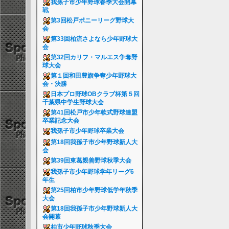
我孫子市少年野球春季大会開幕
戦
第3回松戸ポニーリーグ野球大
会
第33回柏流さよなら少年野球大
会
第32回カリフ・マルエス争奪野
球大会
第１回和田豊旗争奪少年野球大
会・決勝
日本プロ野球OBクラブ杯第５回
千葉県中学生野球大会
第41回松戸市少年軟式野球連盟
卒業記念大会
我孫子市少年野球卒業大会
第18回我孫子市少年野球新人大
会
第39回東葛親善野球秋季大会
我孫子市少年野球学年リーグ6
年生
第25回柏市少年野球低学年秋季
大会
第18回我孫子市少年野球新人大
会開幕
柏市少年野球秋季大会