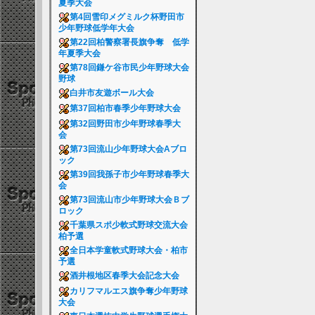
夏季大会
第4回雪印メグミルク杯野田市
少年野球低学年大会
第22回柏警察署長旗争奪 低学
年夏季大会
第78回鎌ケ谷市民少年野球大会
野球
白井市友遊ボール大会
第37回柏市春季少年野球大会
第32回野田市少年野球春季大
会
第73回流山少年野球大会Aブロ
ック
第39回我孫子市少年野球春季大
会
第73回流山市少年野球大会Ｂブ
ロック
千葉県スポ少軟式野球交流大会
柏予選
全日本学童軟式野球大会・柏市
予選
酒井根地区春季大会記念大会
カリフマルエス旗争奪少年野球
大会