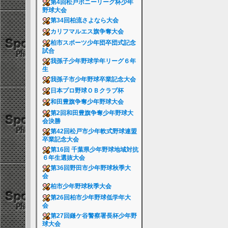
第4回松戸ポニーリーグ杯少年
野球大会
第34回柏流さよなら大会
カリフマルエス旗争奪大会
柏市スポーツ少年団卒団式記念
試合
我孫子少年野球学年リーグ６年
生
我孫子市少年野球卒業記念大会
日本プロ野球ＯＢクラブ杯
和田豊旗争奪少年野球大会
第2回和田豊旗争奪少年野球大
会決勝
第42回松戸市少年軟式野球連盟
卒業記念大会
第16回 千葉県少年野球地域対抗
６年生選抜大会
第36回野田市少年野球秋季大
会
柏市少年野球秋季大会
第26回柏市少年野球低学年大
会
第27回鎌ケ谷警察署長杯少年野
球大会