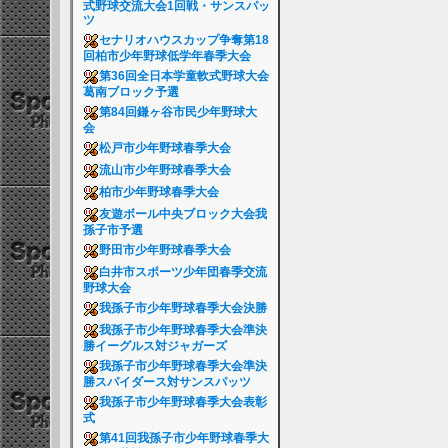
式野球交流大会1回戦・サンスパッ
ツ
セナリオハウスカップ争奪第18
回柏市少年野球低学年春季大会
第36回全日本学童軟式野球大会
葛南ブロック予選
第84回鎌ヶ谷市民少年野球大
会
松戸市少年野球春季大会
流山市少年野球春季大会
柏市少年野球春季大会
友遊ボール中央ブロック大会我
孫子市予選
野田市少年野球春季大会
白井市スポーツ少年団春季交流
野球大会
我孫子市少年野球春季大会決勝
我孫子市少年野球春季大会準決
勝イーグルス対ジャガーズ
我孫子市少年野球春季大会準決
勝スパイダース対サンスパッツ
我孫子市少年野球春季大会表彰
式
第41回我孫子市少年野球春季大