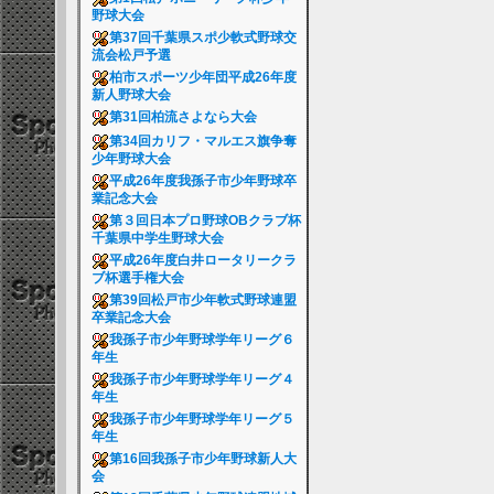
野球大会
第37回千葉県スポ少軟式野球交
流会松戸予選
柏市スポーツ少年団平成26年度
新人野球大会
第31回柏流さよなら大会
第34回カリフ・マルエス旗争奪
少年野球大会
平成26年度我孫子市少年野球卒
業記念大会
第３回日本プロ野球OBクラブ杯
千葉県中学生野球大会
平成26年度白井ロータリークラ
ブ杯選手権大会
第39回松戸市少年軟式野球連盟
卒業記念大会
我孫子市少年野球学年リーグ６
年生
我孫子市少年野球学年リーグ４
年生
我孫子市少年野球学年リーグ５
年生
第16回我孫子市少年野球新人大
会