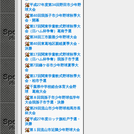
平成27年度第34回野田市少年野
球大会
第40回我孫子市少年野球秋季大
会・開幕
第17回関東学童軟式野球秋季大
会（日ハム杯争奪）葛南予選
第38回三市親善少年野球大会
第40回東葛地区親睦夏季大会・
決勝
第17回関東学童軟式野球秋季大
会（日ハム杯争奪）我孫子市予選
第7回鎌ケ谷市少年野球夏季大
会
第17回関東学童軟式野球秋季大
会・柏市予選
千葉県中学校総合体育大会野
球 葛南大会
第８回我孫子市少年野球低学年
大会我孫子市予選・決勝
第29回流山市少年野球相馬市長
杯大会
平成27年度ロッテ旗松戸予選・
決勝
第１回流山市近隣少年野球大会