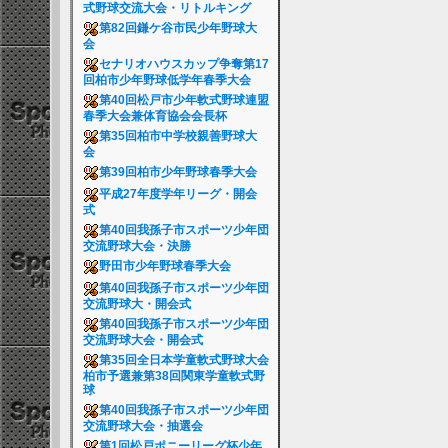
式野球交流大会・リトルキング
第82回鎌ケ谷市民少年野球大
会
セナリオハウスカップ争奪第17
回柏市少年野球低学年春季大会
第40回松戸市少年軟式野球連盟
春季大会兼体育協会会長杯
第35回柏市中学校親善野球大
会
第39回柏市少年野球春季大会
平成27年度学年リーグ・開会
式
第40回我孫子市スポーツ少年団
交流野球大会・決勝
野田市少年野球春季大会
第40回我孫子市スポーツ少年団
交流野球大・開会式
第40回我孫子市スポーツ少年団
交流野球大会・開会式
第35回全日本学童軟式野球大会
柏市予選兼第38回関東学童軟式野
球
第40回我孫子市スポーツ少年団
交流野球大会・抽選会
第1回松戸ポニーリーグ杯少年