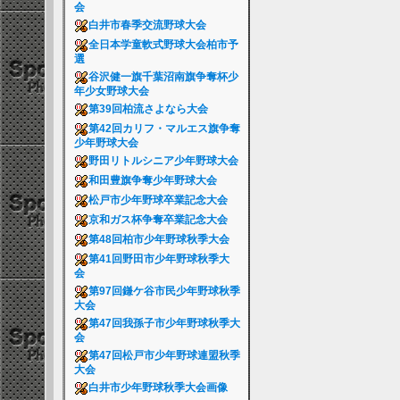
会
白井市春季交流野球大会
全日本学童軟式野球大会柏市予
選
谷沢健一旗千葉沼南旗争奪杯少
年少女野球大会
第39回柏流さよなら大会
第42回カリフ・マルエス旗争奪
少年野球大会
野田リトルシニア少年野球大会
和田豊旗争奪少年野球大会
松戸市少年野球卒業記念大会
京和ガス杯争奪卒業記念大会
第48回柏市少年野球秋季大会
第41回野田市少年野球秋季大
会
第97回鎌ケ谷市民少年野球秋季
大会
第47回我孫子市少年野球秋季大
会
第47回松戸市少年野球連盟秋季
大会
白井市少年野球秋季大会画像