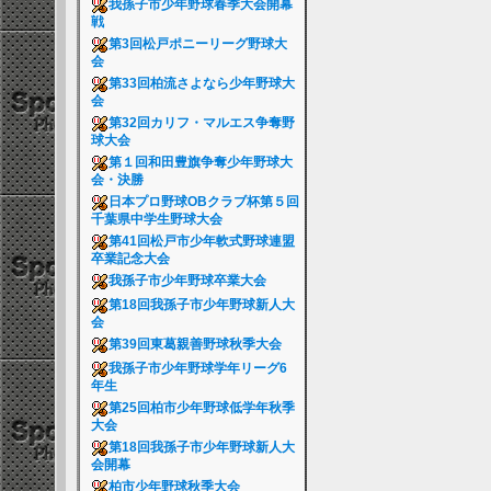
我孫子市少年野球春季大会開幕
戦
第3回松戸ポニーリーグ野球大
会
第33回柏流さよなら少年野球大
会
第32回カリフ・マルエス争奪野
球大会
第１回和田豊旗争奪少年野球大
会・決勝
日本プロ野球OBクラブ杯第５回
千葉県中学生野球大会
第41回松戸市少年軟式野球連盟
卒業記念大会
我孫子市少年野球卒業大会
第18回我孫子市少年野球新人大
会
第39回東葛親善野球秋季大会
我孫子市少年野球学年リーグ6
年生
第25回柏市少年野球低学年秋季
大会
第18回我孫子市少年野球新人大
会開幕
柏市少年野球秋季大会