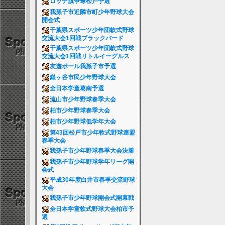
ロッテ旗争奪松戸予選
我孫子市近隣市町少年野球大会
開会式
千葉県スポーツ少年団軟式野球
交流大会1回戦ブラックバード
千葉県スポーツ少年団軟式野球
交流大会1回戦リトルイーグルス
友遊ボール我孫子市予選
鎌ヶ谷市民少年野球大会
全日本学童葛南予選
流山市少年野球春季大会
柏市少年野球春季大会
柏市少年野球低学年大会
第43回松戸市少年軟式野球連盟
春季大会
我孫子市少年野球春季大会決勝
我孫子市少年野球学年リーグ開
会式
平成30年度白井市春季交流野球
大会
我孫子市少年野球開会式開幕戦
全日本学童軟式野球大会柏市予
選