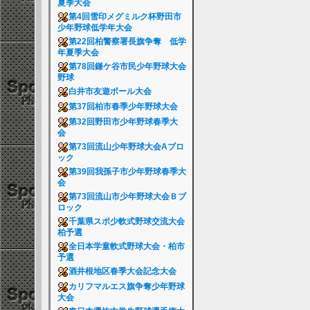
夏季大会
第4回雪印メグミルク杯野田市
少年野球低学年大会
第22回柏警察署長旗争奪 低学
年夏季大会
第78回鎌ケ谷市民少年野球大会
野球
白井市友遊ボール大会
第37回柏市春季少年野球大会
第32回野田市少年野球春季大
会
第73回流山少年野球大会Aブロ
ック
第39回我孫子市少年野球春季大
会
第73回流山市少年野球大会Ｂブ
ロック
千葉県スポ少軟式野球交流大会
柏予選
全日本学童軟式野球大会・柏市
予選
酒井根地区春季大会記念大会
カリフマルエス旗争奪少年野球
大会