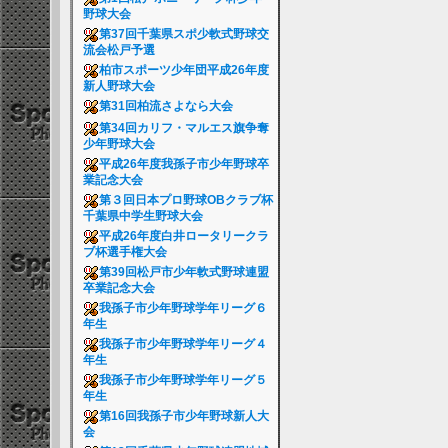
野球大会
第37回千葉県スポ少軟式野球交
流会松戸予選
柏市スポーツ少年団平成26年度
新人野球大会
第31回柏流さよなら大会
第34回カリフ・マルエス旗争奪
少年野球大会
平成26年度我孫子市少年野球卒
業記念大会
第３回日本プロ野球OBクラブ杯
千葉県中学生野球大会
平成26年度白井ロータリークラ
ブ杯選手権大会
第39回松戸市少年軟式野球連盟
卒業記念大会
我孫子市少年野球学年リーグ６
年生
我孫子市少年野球学年リーグ４
年生
我孫子市少年野球学年リーグ５
年生
第16回我孫子市少年野球新人大
会