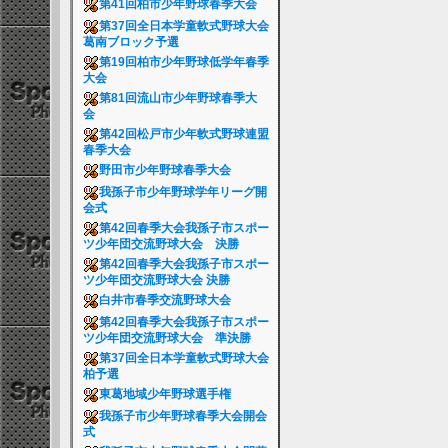
第41回柏市少年野球春季大会
第37回全日本学童軟式野球大会
葛南ブロック予選
第19回柏市少年野球低学年春季
大会
第81回流山市少年野球春季大
会
第42回松戸市少年軟式野球連盟
春季大会
野田市少年野球春季大会
我孫子市少年野球学年リーグ開
会式
第42回春季大会我孫子市スポー
ツ少年団交流野球大会 決勝
第42回春季大会我孫子市スポー
ツ少年団交流野球大会 決勝
白井市春季交流野球大会
第42回春季大会我孫子市スポー
ツ少年団交流野球大会 準決勝
第37回全日本学童軟式野球大会
柏予選
東葛地域少年野球選手権
我孫子市少年野球春季大会開会
式