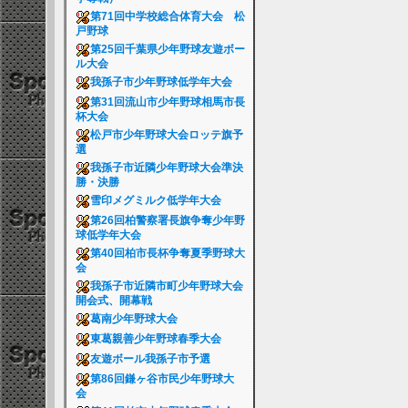
第71回中学校総合体育大会 松
戸野球
第25回千葉県少年野球友遊ボー
ル大会
我孫子市少年野球低学年大会
第31回流山市少年野球相馬市長
杯大会
松戸市少年野球大会ロッテ旗予
選
我孫子市近隣少年野球大会準決
勝・決勝
雪印メグミルク低学年大会
第26回柏警察署長旗争奪少年野
球低学年大会
第40回柏市長杯争奪夏季野球大
会
我孫子市近隣市町少年野球大会
開会式、開幕戦
葛南少年野球大会
東葛親善少年野球春季大会
友遊ボール我孫子市予選
第86回鎌ヶ谷市民少年野球大
会