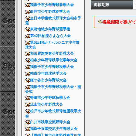
掲載期限
我孫子市少年野球春季大会
白井市少年野球春季大会
全日本学童軟式野球大会柏市予
掲載期限が過ぎ
選
東葛地域少年野球選手権
第42回柏流さよなら大会
第6回野田リトルシニア少年野
球大会
和田豊旗争奪少年野球大会
柏市少年野球秋季低学年大会
我孫子市少年野球秋季大会
柏市少年野球秋季大会
鎌ケ谷市少年野球大会
我孫子市少年野球秋季大会・開
会式
野田市少年野球秋季大会
流山市少年野球大会
松戸市少年軟式野球連盟秋季大
会
白井市秋季交流野球大会
我孫子近隣交流少年野球大会
【再掲】柏市少年野球春季低学