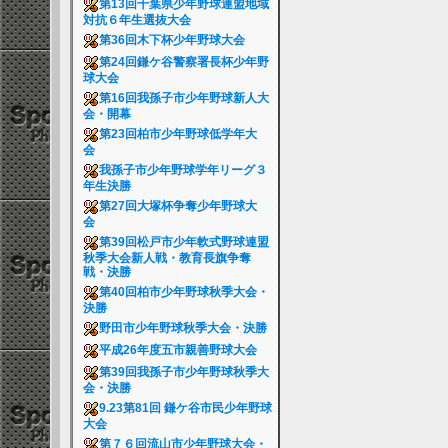
第13回千葉県少年野球連盟地域
対抗６年生選抜大会
第36回木下杯少年野球大会
第24回鎌ケ谷警察署長杯少年野
球大会
第16回我孫子市少年野球新人大
会・開幕
第23回柏市少年野球低学年大
会
我孫子市少年野球学年リーグ３
年生決勝
第27回大塚杯争奪少年野球大
会
第39回松戸市少年軟式野球連盟
秋季大会新人戦・教育長旗争奪
戦・決勝
第40回柏市少年野球秋季大会・
決勝
野田市少年野球秋季大会・決勝
平成26年度五市親善野球大会
第39回我孫子市少年野球秋季大
会・決勝
9.23第81回 鎌ケ谷市民少年野球
大会
第７６回流山市少年野球大会・