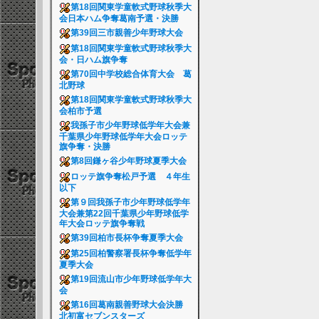
第18回関東学童軟式野球秋季大
会日本ハム争奪葛南予選・決勝
第39回三市親善少年野球大会
第18回関東学童軟式野球秋季大
会・日ハム旗争奪
第70回中学校総合体育大会 葛
北野球
第18回関東学童軟式野球秋季大
会柏市予選
我孫子市少年野球低学年大会兼
千葉県少年野球低学年大会ロッテ
旗争奪・決勝
第8回鎌ヶ谷少年野球夏季大会
ロッテ旗争奪松戸予選 ４年生
以下
第９回我孫子市少年野球低学年
大会兼第22回千葉県少年野球低学
年大会ロッテ旗争奪戦
第39回柏市長杯争奪夏季大会
第25回柏警察署長杯争奪低学年
夏季大会
第19回流山市少年野球低学年大
会
第16回葛南親善野球大会決勝
北初富セブンスターズ