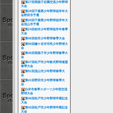
第27回我孫子近隣交流少年野球
大会
第28回千葉県少年野球低学年大
会野田市予選
第28回千葉県少年野球低学年大
会流山市予選
第24回柏市少年野球低学年春季
大会
第46回柏市少年野球春季大会
第96回鎌ケ谷市市民少年野球大
会
第46回我孫子市少年野球春季大
会
第47回松戸市少年軟式野球連盟
春季大会
第91回流山市少年野球春季大
会
第41回野田市少年野球春季大
会
白井市春季スポーツ少年団交流
野球大会
第46回松戸市少年野球卒業記念
大会
第45回松戸市少年野球卒業記念
大会