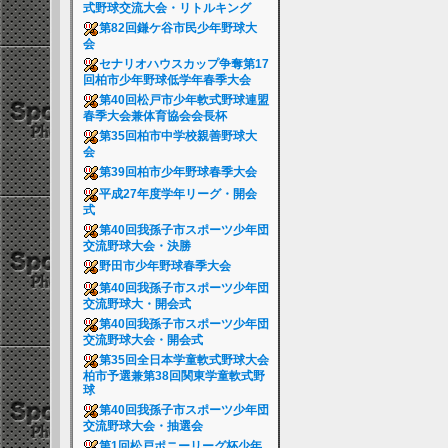
式野球交流大会・リトルキング
第82回鎌ケ谷市民少年野球大
会
セナリオハウスカップ争奪第17
回柏市少年野球低学年春季大会
第40回松戸市少年軟式野球連盟
春季大会兼体育協会会長杯
第35回柏市中学校親善野球大
会
第39回柏市少年野球春季大会
平成27年度学年リーグ・開会
式
第40回我孫子市スポーツ少年団
交流野球大会・決勝
野田市少年野球春季大会
第40回我孫子市スポーツ少年団
交流野球大・開会式
第40回我孫子市スポーツ少年団
交流野球大会・開会式
第35回全日本学童軟式野球大会
柏市予選兼第38回関東学童軟式野
球
第40回我孫子市スポーツ少年団
交流野球大会・抽選会
第1回松戸ポニーリーグ杯少年