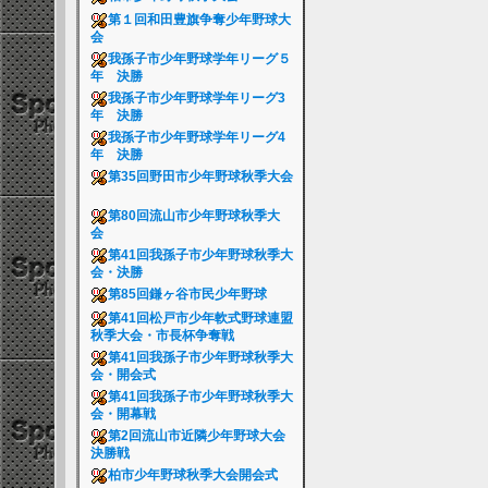
第１回和田豊旗争奪少年野球大
会
我孫子市少年野球学年リーグ５
年 決勝
我孫子市少年野球学年リーグ3
年 決勝
我孫子市少年野球学年リーグ4
年 決勝
第35回野田市少年野球秋季大会
第80回流山市少年野球秋季大
会
第41回我孫子市少年野球秋季大
会・決勝
第85回鎌ヶ谷市民少年野球
第41回松戸市少年軟式野球連盟
秋季大会・市長杯争奪戦
第41回我孫子市少年野球秋季大
会・開会式
第41回我孫子市少年野球秋季大
会・開幕戦
第2回流山市近隣少年野球大会
決勝戦
柏市少年野球秋季大会開会式