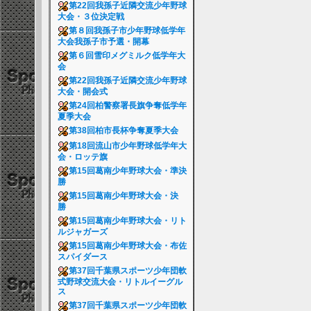
第22回我孫子近隣交流少年野球
大会・３位決定戦
第８回我孫子市少年野球低学年
大会我孫子市予選・開幕
第６回雪印メグミルク低学年大
会
第22回我孫子近隣交流少年野球
大会・開会式
第24回柏警察署長旗争奪低学年
夏季大会
第38回柏市長杯争奪夏季大会
第18回流山市少年野球低学年大
会・ロッテ旗
第15回葛南少年野球大会・準決
勝
第15回葛南少年野球大会・決
勝
第15回葛南少年野球大会・リト
ルジャガーズ
第15回葛南少年野球大会・布佐
スパイダース
第37回千葉県スポーツ少年団軟
式野球交流大会・リトルイーグル
ス
第37回千葉県スポーツ少年団軟