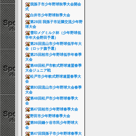
我孫子市少年野球秋季大会開会
式
白井市少年野球秋季大会
第28回 我孫子市近隣交流少年野
球大会
雪印メグミルク杯（少年野球低
学年大会野田予選）
第26回流山市少年野球低学年大
会（ロッテ旗予選）
第25回柏市少年野球低学年春季
大会
第48回松戸市軟式野球連盟春季
大会ジュニア戦
松戸市少年軟式野球連盟春季大
会
第93回流山市少年野球大会春季
大会
第48回松戸市少年野球春季大
会
第47回柏市少年野球春季大会
野田市少年野球春季大会
第98回鎌ケ谷市民少年野球大
会
第47回我孫子市少年野球春季大