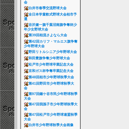
会
白井市春季交流野球大会
全日本学童軟式野球大会柏市予
選
谷沢健一旗千葉沼南旗争奪杯少
年少女野球大会
第39回柏流さよなら大会
第42回カリフ・マルエス旗争奪
少年野球大会
野田リトルシニア少年野球大会
和田豊旗争奪少年野球大会
松戸市少年野球卒業記念大会
京和ガス杯争奪卒業記念大会
第48回柏市少年野球秋季大会
第41回野田市少年野球秋季大
会
第97回鎌ケ谷市民少年野球秋季
大会
第47回我孫子市少年野球秋季大
会
第47回松戸市少年野球連盟秋季
大会
白井市少年野球秋季大会画像