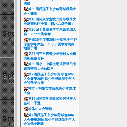
決勝
第39回我孫子市少年野球秋季大
会・開幕
第16回関東学童軟式野球秋季大
会葛南地区予選（日ハム杯争奪）
第20回千葉県低学年東葛地域大
会・ロッテ旗争奪
平成26年度第20回千葉県少年野
球低学年大会・ロッテ旗争奪葛南
地区予選
第37回三市親善少年野球大会環
境衛生組合杯
第39回小・中学生硬式野球日米
親善交流大会in松戸
第7回我孫子市少年野球低学年
大会兼第20回県少年野球低学年大
会我孫子決勝
柏市・桐生市交流親善少年野球
大会
第16回関東学童軟式野球秋季大
会柏市予選
総体柏大会野球
第7回我孫子市少年野球低学年
大会兼第20回県少年野球低学年大
会我孫子開幕