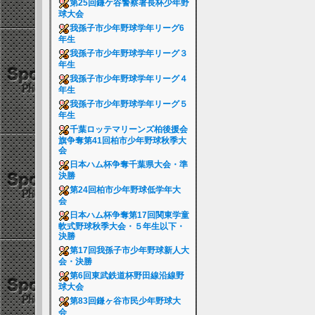
第25回鎌ケ谷警察署長杯少年野
球大会
我孫子市少年野球学年リーグ6
年生
我孫子市少年野球学年リーグ３
年生
我孫子市少年野球学年リーグ４
年生
我孫子市少年野球学年リーグ５
年生
千葉ロッテマリーンズ柏後援会
旗争奪第41回柏市少年野球秋季大
会
日本ハム杯争奪千葉県大会・準
決勝
第24回柏市少年野球低学年大
会
日本ハム杯争奪第17回関東学童
軟式野球秋季大会・５年生以下・
決勝
第17回我孫子市少年野球新人大
会・決勝
第6回東武鉄道杯野田線沿線野
球大会
第83回鎌ヶ谷市民少年野球大
会