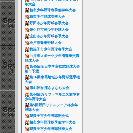
年大会
柏市少年野球春季低学年大会
柏市少年野球春季大会
野田市少年野球春季大会
鎌ケ谷市民少年野球大会
流山市少年野球春季大会
松戸市春季野球大会
我孫子市少年野球春季大会
白井市スポーツ少年団春季交流
野球大会
第45回全日本学童軟式野球大会
柏市予選
第16回東葛地域少年野球選手権
大会
第41回柏流さよなら大会
第44回カリフ・マルエス旗争奪
少年野球大会
第5回野田リトルシニア杯少年
野球大会
我孫子市少年野球開会式
柏市少年野球秋季低学年大会
我孫子市少年野球秋季大会