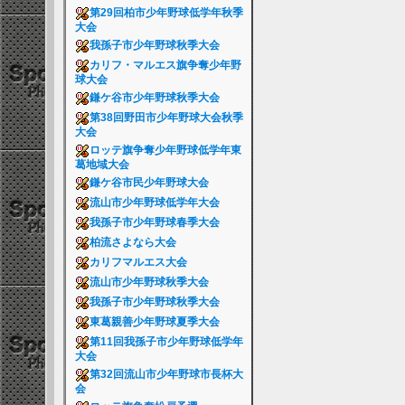
第29回柏市少年野球低学年秋季
大会
我孫子市少年野球秋季大会
カリフ・マルエス旗争奪少年野
球大会
鎌ケ谷市少年野球秋季大会
第38回野田市少年野球大会秋季
大会
ロッテ旗争奪少年野球低学年東
葛地域大会
鎌ケ谷市民少年野球大会
流山市少年野球低学年大会
我孫子市少年野球春季大会
柏流さよなら大会
カリフマルエス大会
流山市少年野球秋季大会
我孫子市少年野球秋季大会
東葛親善少年野球夏季大会
第11回我孫子市少年野球低学年
大会
第32回流山市少年野球市長杯大
会