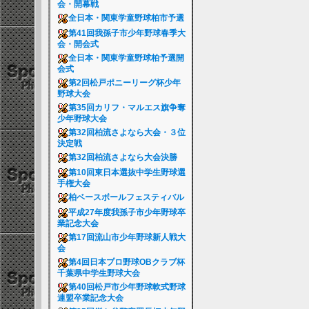
会・開幕戦
全日本・関東学童野球柏市予選
第41回我孫子市少年野球春季大
会・開会式
全日本・関東学童野球柏予選開
会式
第2回松戸ポニーリーグ杯少年
野球大会
第35回カリフ・マルエス旗争奪
少年野球大会
第32回柏流さよなら大会・３位
決定戦
第32回柏流さよなら大会決勝
第10回東日本選抜中学生野球選
手権大会
柏ベースボールフェスティバル
平成27年度我孫子市少年野球卒
業記念大会
第17回流山市少年野球新人戦大
会
第4回日本プロ野球OBクラブ杯
千葉県中学生野球大会
第40回松戸市少年野球軟式野球
連盟卒業記念大会