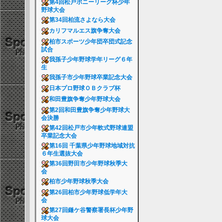
第4回松戸ポニーリーグ杯少年
野球大会
第34回柏流さよなら大会
カリフマルエス旗争奪大会
柏市スポーツ少年団卒団式記念
試合
我孫子少年野球学年リーグ６年
生
我孫子市少年野球卒業記念大会
日本プロ野球ＯＢクラブ杯
和田豊旗争奪少年野球大会
第2回和田豊旗争奪少年野球大
会決勝
第42回松戸市少年軟式野球連盟
卒業記念大会
第16回 千葉県少年野球地域対抗
６年生選抜大会
第36回野田市少年野球秋季大
会
柏市少年野球秋季大会
第26回柏市少年野球低学年大
会
第27回鎌ケ谷警察署長杯少年野
球大会