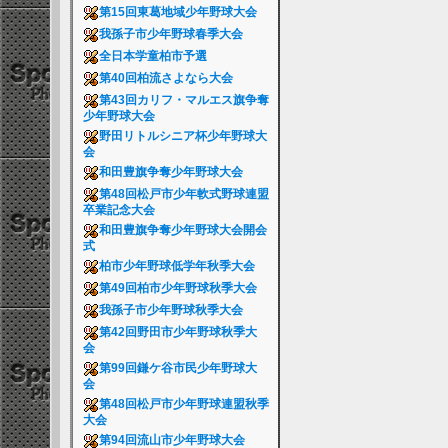
第15回東葛地域少年野球大会
我孫子市少年野球春季大会
全日本学童柏市予選
第40回柏流さよなら大会
第43回カリフ・マルエス旗争奪
少年野球大会
野田リトルシニア杯少年野球大
会
和田豊旗争奪少年野球大会
第48回松戸市少年軟式野球連盟
卒業記念大会
和田豊旗争奪少年野球大会開会
式
柏市少年野球低学年秋季大会
第49回柏市少年野球秋季大会
我孫子市少年野球秋季大会
第42回野田市少年野球秋季大
会
第99回鎌ケ谷市民少年野球大
会
第48回松戸市少年野球連盟秋季
大会
第94回流山市少年野球大会