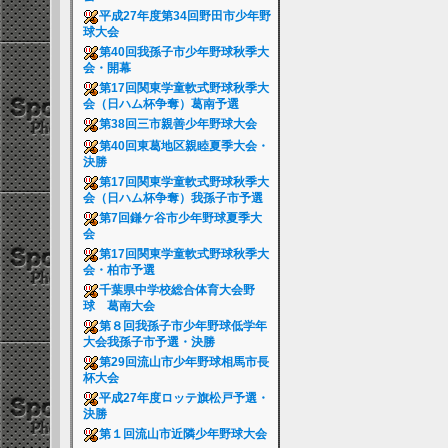
平成27年度第34回野田市少年野
球大会
第40回我孫子市少年野球秋季大
会・開幕
第17回関東学童軟式野球秋季大
会（日ハム杯争奪）葛南予選
第38回三市親善少年野球大会
第40回東葛地区親睦夏季大会・
決勝
第17回関東学童軟式野球秋季大
会（日ハム杯争奪）我孫子市予選
第7回鎌ケ谷市少年野球夏季大
会
第17回関東学童軟式野球秋季大
会・柏市予選
千葉県中学校総合体育大会野
球 葛南大会
第８回我孫子市少年野球低学年
大会我孫子市予選・決勝
第29回流山市少年野球相馬市長
杯大会
平成27年度ロッテ旗松戸予選・
決勝
第１回流山市近隣少年野球大会