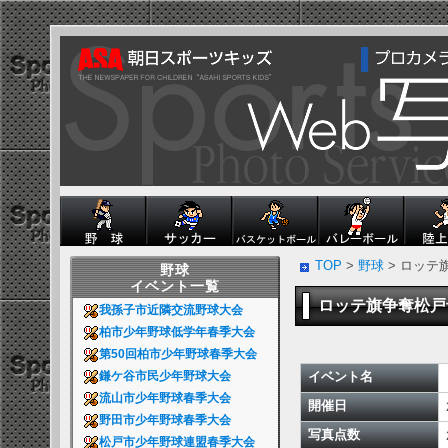
TOP
>
野球
> ロッテ
野球
イベント一覧
ロッテ旗争奪松
我孫子市近隣交流野球大会
柏市少年野球低学年春季大会
第50回柏市少年野球春季大会
イベント名
鎌ケ谷市民少年野球大会
流山市少年野球春季大会
開催日
野田市少年野球春季大会
写真点数
松戸市少年野球連盟春季大会