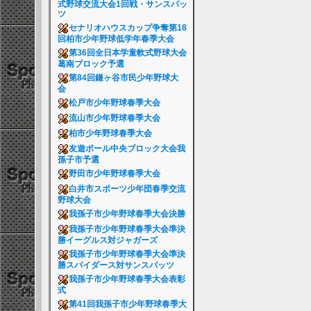
式野球交流大会1回戦・サンスパッ
ツ
セナリオハウスカップ争奪第18
回柏市少年野球低学年春季大会
第36回全日本学童軟式野球大会
葛南ブロック予選
第84回鎌ヶ谷市民少年野球大
会
松戸市少年野球春季大会
流山市少年野球春季大会
柏市少年野球春季大会
友遊ボール中央ブロック大会我
孫子市予選
野田市少年野球春季大会
白井市スポーツ少年団春季交流
野球大会
我孫子市少年野球春季大会決勝
我孫子市少年野球春季大会準決
勝イーグルス対ジャガーズ
我孫子市少年野球春季大会準決
勝スパイダース対サンスパッツ
我孫子市少年野球春季大会表彰
式
第41回我孫子市少年野球春季大