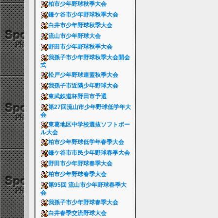
柏市少年野球秋季大会
鎌ケ谷市少年野球秋季大会
白井市少年野球秋季大会
流山市少年野球大会
野田市少年野球秋季大会
我孫子市少年野球秋季大会開会
式
松戸少年野球連盟秋季大会
我孫子市近隣少年野球大会
東武鉄道杯野田市予選
第27回流山市少年野球低学年大
会
東葛地区中学校選抜ソフトボー
ル大会
柏市少年野球低学年春季大会
鎌ケ谷市市民少年野球春季大会
野田市少年野球春季大会
柏市少年野球春季大会
第95回 流山市少年野球春季大
会
我孫子市少年野球春季大会
白井春季交流野球大会