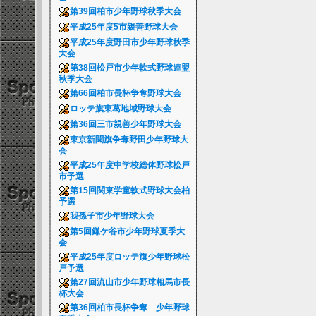
第39回柏市少年野球秋季大会
平成25年度5市親善野球大会
平成25年度野田市少年野球秋季
大会
第38回松戸市少年軟式野球連盟
秋季大会
第66回柏市長杯争奪野球大会
ロッテ旗東葛地域野球大会
第36回三市親善少年野球大会
東京新聞旗争奪野田少年野球大
会
平成25年度中学校総体野球松戸
市予選
第15回関東学童軟式野球大会柏
予選
我孫子市少年野球大会
第5回鎌ケ谷市少年野球夏季大
会
平成25年度ロッテ旗少年野球松
戸予選
第27回流山市少年野球相馬市長
杯大会
第36回柏市長杯争奪 少年野球