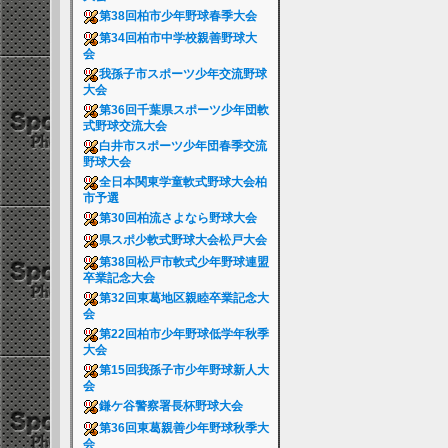
第38回柏市少年野球春季大会
第34回柏市中学校親善野球大
会
我孫子市スポーツ少年交流野球
大会
第36回千葉県スポーツ少年団軟
式野球交流大会
白井市スポーツ少年団春季交流
野球大会
全日本関東学童軟式野球大会柏
市予選
第30回柏流さよなら野球大会
県スポ少軟式野球大会松戸大会
第38回松戸市軟式少年野球連盟
卒業記念大会
第32回東葛地区親睦卒業記念大
会
第22回柏市少年野球低学年秋季
大会
第15回我孫子市少年野球新人大
会
鎌ケ谷警察署長杯野球大会
第36回東葛親善少年野球秋季大
会