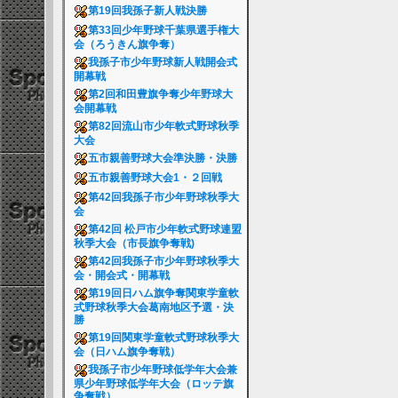
第19回我孫子新人戦決勝
第33回少年野球千葉県選手権大
会（ろうきん旗争奪）
我孫子市少年野球新人戦開会式
開幕戦
第2回和田豊旗争奪少年野球大
会開幕戦
第82回流山市少年軟式野球秋季
大会
五市親善野球大会準決勝・決勝
五市親善野球大会1・２回戦
第42回我孫子市少年野球秋季大
会
第42回 松戸市少年軟式野球連盟
秋季大会（市長旗争奪戦)
第42回我孫子市少年野球秋季大
会・開会式・開幕戦
第19回日ハム旗争奪関東学童軟
式野球秋季大会葛南地区予選・決
勝
第19回関東学童軟式野球秋季大
会（日ハム旗争奪戦）
我孫子市少年野球低学年大会兼
県少年野球低学年大会（ロッテ旗
争奪戦）