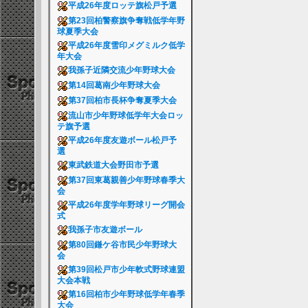
平成26年度ロッテ旗松戸予選
第23回柏警察旗争奪戦低学年野
球夏季大会
平成26年度雪印メグミルク低学
年大会
我孫子近隣交流少年野球大会
第14回葛南少年野球大会
第37回柏市長杯争奪夏季大会
流山市少年野球低学年大会ロッ
テ旗予選
平成26年度友遊ボール松戸予
選
東武鉄道大会野田市予選
第37回東葛親善少年野球春季大
会
平成26年度学年野球リーグ開会
式
我孫子市友遊ボール
第80回鎌ケ谷市民少年野球大
会
第39回松戸市少年軟式野球連盟
大会本戦
第16回柏市少年野球低学年春季
大会