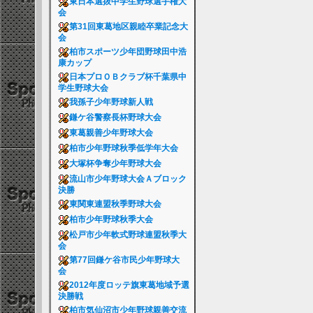
東日本選抜中学生野球選手権大
会
第31回東葛地区親睦卒業記念大
会
柏市スポーツ少年団野球田中浩
康カップ
日本プロＯＢクラブ杯千葉県中
学生野球大会
我孫子少年野球新人戦
鎌ケ谷警察長杯野球大会
東葛親善少年野球大会
柏市少年野球秋季低学年大会
大塚杯争奪少年野球大会
流山市少年野球大会Ａブロック
決勝
東関東連盟秋季野球大会
柏市少年野球秋季大会
松戸市少年軟式野球連盟秋季大
会
第77回鎌ケ谷市民少年野球大
会
2012年度ロッテ旗東葛地域予選
決勝戦
柏市気仙沼市少年野球親善交流