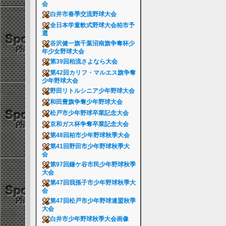
会
白井市春季交流野球大会
全日本学童軟式野球大会柏市予
選
谷沢健一旗千葉沼南旗争奪杯少
年少女野球大会
第39回柏流さよなら大会
第42回カリフ・マルエス旗争奪
少年野球大会
野田リトルシニア少年野球大会
和田豊旗争奪少年野球大会
松戸市少年野球卒業記念大会
京和ガス杯争奪卒業記念大会
第48回柏市少年野球秋季大会
第41回野田市少年野球秋季大
会
第97回鎌ケ谷市民少年野球秋季
大会
第47回我孫子市少年野球秋季大
会
第47回松戸市少年野球連盟秋季
大会
白井市少年野球秋季大会画像