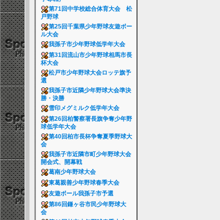
第71回中学校総合体育大会 松
戸野球
第25回千葉県少年野球友遊ボー
ル大会
我孫子市少年野球低学年大会
第31回流山市少年野球相馬市長
杯大会
松戸市少年野球大会ロッテ旗予
選
我孫子市近隣少年野球大会準決
勝・決勝
雪印メグミルク低学年大会
第26回柏警察署長旗争奪少年野
球低学年大会
第40回柏市長杯争奪夏季野球大
会
我孫子市近隣市町少年野球大会
開会式、開幕戦
葛南少年野球大会
東葛親善少年野球春季大会
友遊ボール我孫子市予選
第86回鎌ヶ谷市民少年野球大
会