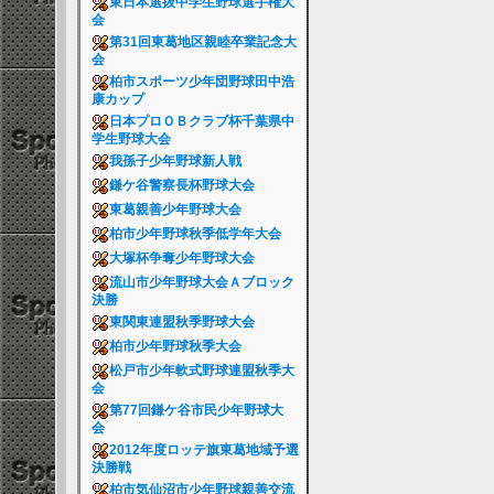
東日本選抜中学生野球選手権大
会
第31回東葛地区親睦卒業記念大
会
柏市スポーツ少年団野球田中浩
康カップ
日本プロＯＢクラブ杯千葉県中
学生野球大会
我孫子少年野球新人戦
鎌ケ谷警察長杯野球大会
東葛親善少年野球大会
柏市少年野球秋季低学年大会
大塚杯争奪少年野球大会
流山市少年野球大会Ａブロック
決勝
東関東連盟秋季野球大会
柏市少年野球秋季大会
松戸市少年軟式野球連盟秋季大
会
第77回鎌ケ谷市民少年野球大
会
2012年度ロッテ旗東葛地域予選
決勝戦
柏市気仙沼市少年野球親善交流