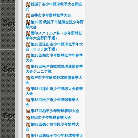
我孫子市少年野球秋季大会開会
式
白井市少年野球秋季大会
第28回 我孫子市近隣交流少年野
球大会
雪印メグミルク杯（少年野球低
学年大会野田予選）
第26回流山市少年野球低学年大
会（ロッテ旗予選）
第25回柏市少年野球低学年春季
大会
第48回松戸市軟式野球連盟春季
大会ジュニア戦
松戸市少年軟式野球連盟春季大
会
第93回流山市少年野球大会春季
大会
第48回松戸市少年野球春季大
会
第47回柏市少年野球春季大会
野田市少年野球春季大会
第98回鎌ケ谷市民少年野球大
会
第47回我孫子市少年野球春季大