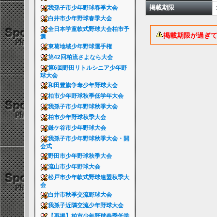
掲載期限
我孫子市少年野球春季大会
白井市少年野球春季大会
全日本学童軟式野球大会柏市予
掲載期限が過ぎ
選
東葛地域少年野球選手権
第42回柏流さよなら大会
第6回野田リトルシニア少年野
球大会
和田豊旗争奪少年野球大会
柏市少年野球秋季低学年大会
我孫子市少年野球秋季大会
柏市少年野球秋季大会
鎌ケ谷市少年野球大会
我孫子市少年野球秋季大会・開
会式
野田市少年野球秋季大会
流山市少年野球大会
松戸市少年軟式野球連盟秋季大
会
白井市秋季交流野球大会
我孫子近隣交流少年野球大会
【再掲】柏市少年野球春季低学