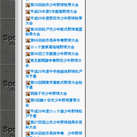
第39回柏市少年野球秋季大会
平成25年度5市親善野球大会
平成25年度野田市少年野球秋季
大会
第38回松戸市少年軟式野球連盟
秋季大会
第66回柏市長杯争奪野球大会
ロッテ旗東葛地域野球大会
第36回三市親善少年野球大会
東京新聞旗争奪野田少年野球大
会
平成25年度中学校総体野球松戸
市予選
第15回関東学童軟式野球大会柏
予選
我孫子市少年野球大会
第5回鎌ケ谷市少年野球夏季大
会
平成25年度ロッテ旗少年野球松
戸予選
第27回流山市少年野球相馬市長
杯大会
第36回柏市長杯争奪 少年野球