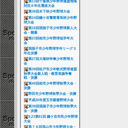
第13回千葉県少年野球連盟地域
対抗６年生選抜大会
第36回木下杯少年野球大会
第24回鎌ケ谷警察署長杯少年野
球大会
第16回我孫子市少年野球新人大
会・開幕
第23回柏市少年野球低学年大
会
我孫子市少年野球学年リーグ３
年生決勝
第27回大塚杯争奪少年野球大
会
第39回松戸市少年軟式野球連盟
秋季大会新人戦・教育長旗争奪
戦・決勝
第40回柏市少年野球秋季大会・
決勝
野田市少年野球秋季大会・決勝
平成26年度五市親善野球大会
第39回我孫子市少年野球秋季大
会・決勝
9.23第81回 鎌ケ谷市民少年野球
大会
第７６回流山市少年野球大会・