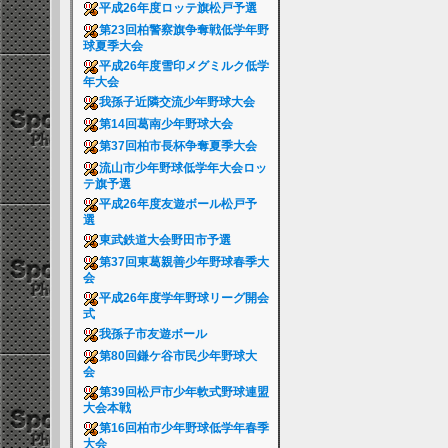
平成26年度ロッテ旗松戸予選
第23回柏警察旗争奪戦低学年野
球夏季大会
平成26年度雪印メグミルク低学
年大会
我孫子近隣交流少年野球大会
第14回葛南少年野球大会
第37回柏市長杯争奪夏季大会
流山市少年野球低学年大会ロッ
テ旗予選
平成26年度友遊ボール松戸予
選
東武鉄道大会野田市予選
第37回東葛親善少年野球春季大
会
平成26年度学年野球リーグ開会
式
我孫子市友遊ボール
第80回鎌ケ谷市民少年野球大
会
第39回松戸市少年軟式野球連盟
大会本戦
第16回柏市少年野球低学年春季
大会