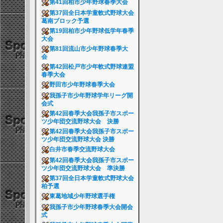
第41回柏市少年野球春季大会
第37回全日本学童軟式野球大会
葛南ブロック予選
第19回柏市少年野球低学年春季
大会
第81回流山市少年野球春季大
会
第42回松戸市少年軟式野球連盟
春季大会
野田市少年野球春季大会
我孫子市少年野球学年リーグ開
会式
第42回春季大会我孫子市スポー
ツ少年団交流野球大会 決勝
第42回春季大会我孫子市スポー
ツ少年団交流野球大会 決勝
白井市春季交流野球大会
第42回春季大会我孫子市スポー
ツ少年団交流野球大会 準決勝
第37回全日本学童軟式野球大会
柏予選
東葛地域少年野球選手権
我孫子市少年野球春季大会開会
式