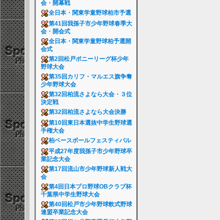
会・開幕戦
全日本・関東学童野球柏市予選
第41回我孫子市少年野球春季大
会・開会式
全日本・関東学童野球柏予選開
会式
第2回松戸ポニーリーグ杯少年
野球大会
第35回カリフ・マルエス旗争奪
少年野球大会
第32回柏流さよなら大会・３位
決定戦
第32回柏流さよなら大会決勝
第10回東日本選抜中学生野球選
手権大会
柏ベースボールフェスティバル
平成27年度我孫子市少年野球卒
業記念大会
第17回流山市少年野球新人戦大
会
第4回日本プロ野球OBクラブ杯
千葉県中学生野球大会
第40回松戸市少年野球軟式野球
連盟卒業記念大会