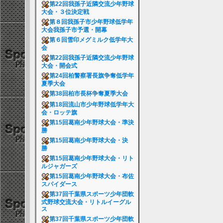
第22回我孫子近隣交流少年野球
大会・３位決定戦
第８回我孫子市少年野球低学年
大会我孫子市予選・開幕
第６回雪印メグミルク低学年大
会
第22回我孫子近隣交流少年野球
大会・開会式
第24回柏警察署長旗争奪低学年
夏季大会
第38回柏市長杯争奪夏季大会
第18回流山市少年野球低学年大
会・ロッテ旗
第15回葛南少年野球大会・準決
勝
第15回葛南少年野球大会・決
勝
第15回葛南少年野球大会・リト
ルジャガーズ
第15回葛南少年野球大会・布佐
スパイダース
第37回千葉県スポーツ少年団軟
式野球交流大会・リトルイーグル
ス
第37回千葉県スポーツ少年団軟