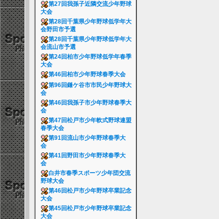
第27回我孫子近隣交流少年野球
大会
第28回千葉県少年野球低学年大
会野田市予選
第28回千葉県少年野球低学年大
会流山市予選
第24回柏市少年野球低学年春季
大会
第46回柏市少年野球春季大会
第96回鎌ケ谷市市民少年野球大
会
第46回我孫子市少年野球春季大
会
第47回松戸市少年軟式野球連盟
春季大会
第91回流山市少年野球春季大
会
第41回野田市少年野球春季大
会
白井市春季スポーツ少年団交流
野球大会
第46回松戸市少年野球卒業記念
大会
第45回松戸市少年野球卒業記念
大会