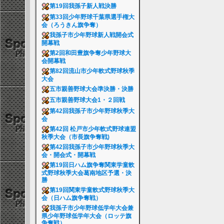
第19回我孫子新人戦決勝
第33回少年野球千葉県選手権大
会（ろうきん旗争奪）
我孫子市少年野球新人戦開会式
開幕戦
第2回和田豊旗争奪少年野球大
会開幕戦
第82回流山市少年軟式野球秋季
大会
五市親善野球大会準決勝・決勝
五市親善野球大会1・２回戦
第42回我孫子市少年野球秋季大
会
第42回 松戸市少年軟式野球連盟
秋季大会（市長旗争奪戦)
第42回我孫子市少年野球秋季大
会・開会式・開幕戦
第19回日ハム旗争奪関東学童軟
式野球秋季大会葛南地区予選・決
勝
第19回関東学童軟式野球秋季大
会（日ハム旗争奪戦）
我孫子市少年野球低学年大会兼
県少年野球低学年大会（ロッテ旗
争奪戦）