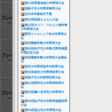
第15回東葛地域少年野球大会
我孫子市少年野球春季大会
全日本学童柏市予選
第40回柏流さよなら大会
第43回カリフ・マルエス旗争奪
少年野球大会
野田リトルシニア杯少年野球大
会
和田豊旗争奪少年野球大会
第48回松戸市少年軟式野球連盟
卒業記念大会
和田豊旗争奪少年野球大会開会
式
柏市少年野球低学年秋季大会
第49回柏市少年野球秋季大会
我孫子市少年野球秋季大会
第42回野田市少年野球秋季大
会
第99回鎌ケ谷市民少年野球大
会
第48回松戸市少年野球連盟秋季
大会
第94回流山市少年野球大会