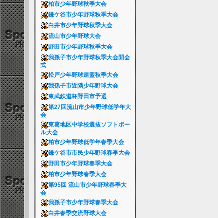
柏市少年野球秋季大会
鎌ケ谷市少年野球秋季大会
白井市少年野球秋季大会
流山市少年野球大会
野田市少年野球秋季大会
我孫子市少年野球秋季大会開会
式
松戸少年野球連盟秋季大会
我孫子市近隣少年野球大会
東武鉄道杯野田市予選
第27回流山市少年野球低学年大
会
東葛地区中学校選抜ソフトボー
ル大会
柏市少年野球低学年春季大会
鎌ケ谷市市民少年野球春季大会
野田市少年野球春季大会
柏市少年野球春季大会
第95回 流山市少年野球春季大
会
我孫子市少年野球春季大会
白井春季交流野球大会