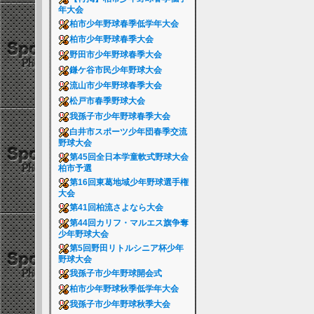
年大会
柏市少年野球春季低学年大会
柏市少年野球春季大会
野田市少年野球春季大会
鎌ケ谷市民少年野球大会
流山市少年野球春季大会
松戸市春季野球大会
我孫子市少年野球春季大会
白井市スポーツ少年団春季交流
野球大会
第45回全日本学童軟式野球大会
柏市予選
第16回東葛地域少年野球選手権
大会
第41回柏流さよなら大会
第44回カリフ・マルエス旗争奪
少年野球大会
第5回野田リトルシニア杯少年
野球大会
我孫子市少年野球開会式
柏市少年野球秋季低学年大会
我孫子市少年野球秋季大会