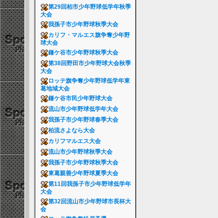
第29回柏市少年野球低学年秋季
大会
我孫子市少年野球秋季大会
カリフ・マルエス旗争奪少年野
球大会
鎌ケ谷市少年野球秋季大会
第38回野田市少年野球大会秋季
大会
ロッテ旗争奪少年野球低学年東
葛地域大会
鎌ケ谷市民少年野球大会
流山市少年野球低学年大会
我孫子市少年野球春季大会
柏流さよなら大会
カリフマルエス大会
流山市少年野球秋季大会
我孫子市少年野球秋季大会
東葛親善少年野球夏季大会
第11回我孫子市少年野球低学年
大会
第32回流山市少年野球市長杯大
会