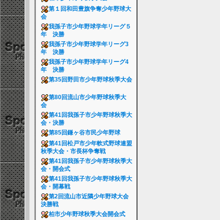
第１回和田豊旗争奪少年野球大
会
我孫子市少年野球学年リーグ５
年 決勝
我孫子市少年野球学年リーグ3
年 決勝
我孫子市少年野球学年リーグ4
年 決勝
第35回野田市少年野球秋季大会
第80回流山市少年野球秋季大
会
第41回我孫子市少年野球秋季大
会・決勝
第85回鎌ヶ谷市民少年野球
第41回松戸市少年軟式野球連盟
秋季大会・市長杯争奪戦
第41回我孫子市少年野球秋季大
会・開会式
第41回我孫子市少年野球秋季大
会・開幕戦
第2回流山市近隣少年野球大会
決勝戦
柏市少年野球秋季大会開会式