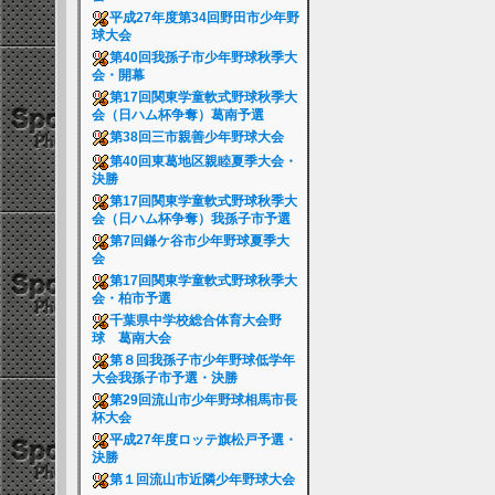
平成27年度第34回野田市少年野
球大会
第40回我孫子市少年野球秋季大
会・開幕
第17回関東学童軟式野球秋季大
会（日ハム杯争奪）葛南予選
第38回三市親善少年野球大会
第40回東葛地区親睦夏季大会・
決勝
第17回関東学童軟式野球秋季大
会（日ハム杯争奪）我孫子市予選
第7回鎌ケ谷市少年野球夏季大
会
第17回関東学童軟式野球秋季大
会・柏市予選
千葉県中学校総合体育大会野
球 葛南大会
第８回我孫子市少年野球低学年
大会我孫子市予選・決勝
第29回流山市少年野球相馬市長
杯大会
平成27年度ロッテ旗松戸予選・
決勝
第１回流山市近隣少年野球大会