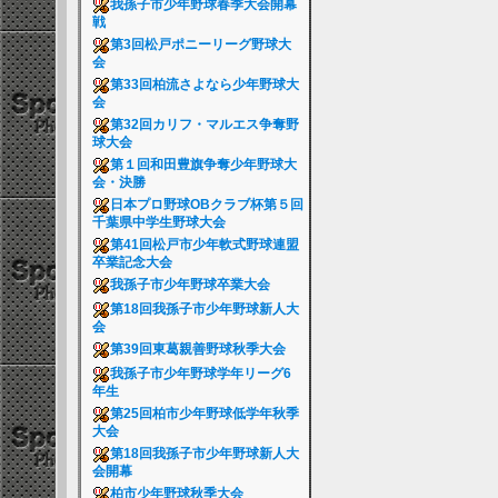
我孫子市少年野球春季大会開幕
戦
第3回松戸ポニーリーグ野球大
会
第33回柏流さよなら少年野球大
会
第32回カリフ・マルエス争奪野
球大会
第１回和田豊旗争奪少年野球大
会・決勝
日本プロ野球OBクラブ杯第５回
千葉県中学生野球大会
第41回松戸市少年軟式野球連盟
卒業記念大会
我孫子市少年野球卒業大会
第18回我孫子市少年野球新人大
会
第39回東葛親善野球秋季大会
我孫子市少年野球学年リーグ6
年生
第25回柏市少年野球低学年秋季
大会
第18回我孫子市少年野球新人大
会開幕
柏市少年野球秋季大会