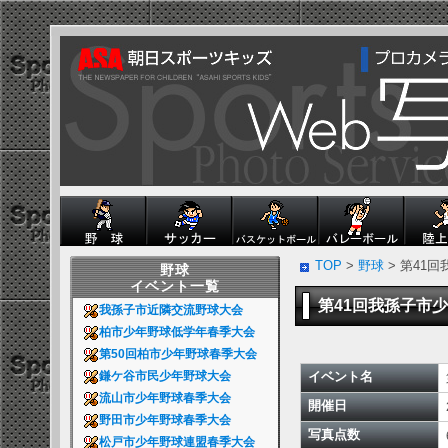
TOP
>
野球
> 第41
野球
イベント一覧
第41回我孫子市
我孫子市近隣交流野球大会
柏市少年野球低学年春季大会
第50回柏市少年野球春季大会
イベント名
鎌ケ谷市民少年野球大会
流山市少年野球春季大会
開催日
野田市少年野球春季大会
写真点数
松戸市少年野球連盟春季大会