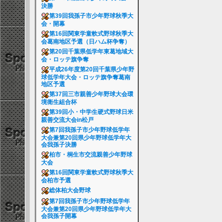
決勝
第39回我孫子市少年野球秋季大
会・開幕
第16回関東学童軟式野球秋季大
会葛南地区予選（日ハム杯争奪）
第20回千葉県低学年東葛地域大
会・ロッテ旗争奪
平成26年度第20回千葉県少年野
球低学年大会・ロッテ旗争奪葛南
地区予選
第37回三市親善少年野球大会環
境衛生組合杯
第39回小・中学生硬式野球日米
親善交流大会in松戸
第7回我孫子市少年野球低学年
大会兼第20回県少年野球低学年大
会我孫子決勝
柏市・桐生市交流親善少年野球
大会
第16回関東学童軟式野球秋季大
会柏市予選
総体柏大会野球
第7回我孫子市少年野球低学年
大会兼第20回県少年野球低学年大
会我孫子開幕