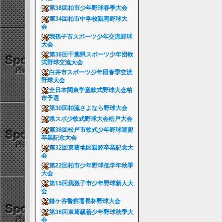
第38回柏市少年野球春季大会
第34回柏市中学校親善野球大
会
我孫子市スポーツ少年交流野球
大会
第36回千葉県スポーツ少年団軟
式野球交流大会
白井市スポーツ少年団春季交流
野球大会
全日本関東学童軟式野球大会柏
市予選
第30回柏流さよなら野球大会
県スポ少軟式野球大会松戸大会
第38回松戸市軟式少年野球連盟
卒業記念大会
第32回東葛地区親睦卒業記念大
会
第22回柏市少年野球低学年秋季
大会
第15回我孫子市少年野球新人大
会
鎌ケ谷警察署長杯野球大会
第36回東葛親善少年野球秋季大
会