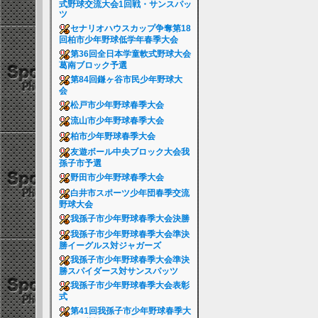
式野球交流大会1回戦・サンスパッ
ツ
セナリオハウスカップ争奪第18
回柏市少年野球低学年春季大会
第36回全日本学童軟式野球大会
葛南ブロック予選
第84回鎌ヶ谷市民少年野球大
会
松戸市少年野球春季大会
流山市少年野球春季大会
柏市少年野球春季大会
友遊ボール中央ブロック大会我
孫子市予選
野田市少年野球春季大会
白井市スポーツ少年団春季交流
野球大会
我孫子市少年野球春季大会決勝
我孫子市少年野球春季大会準決
勝イーグルス対ジャガーズ
我孫子市少年野球春季大会準決
勝スパイダース対サンスパッツ
我孫子市少年野球春季大会表彰
式
第41回我孫子市少年野球春季大