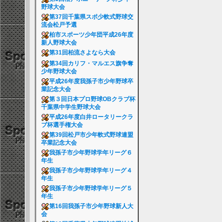
野球大会
第37回千葉県スポ少軟式野球交
流会松戸予選
柏市スポーツ少年団平成26年度
新人野球大会
第31回柏流さよなら大会
第34回カリフ・マルエス旗争奪
少年野球大会
平成26年度我孫子市少年野球卒
業記念大会
第３回日本プロ野球OBクラブ杯
千葉県中学生野球大会
平成26年度白井ロータリークラ
ブ杯選手権大会
第39回松戸市少年軟式野球連盟
卒業記念大会
我孫子市少年野球学年リーグ６
年生
我孫子市少年野球学年リーグ４
年生
我孫子市少年野球学年リーグ５
年生
第16回我孫子市少年野球新人大
会