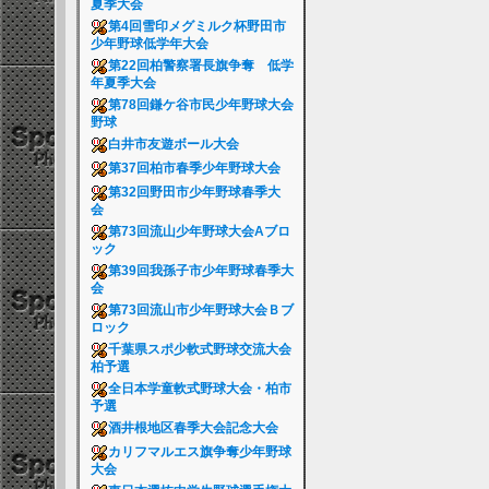
夏季大会
第4回雪印メグミルク杯野田市
少年野球低学年大会
第22回柏警察署長旗争奪 低学
年夏季大会
第78回鎌ケ谷市民少年野球大会
野球
白井市友遊ボール大会
第37回柏市春季少年野球大会
第32回野田市少年野球春季大
会
第73回流山少年野球大会Aブロ
ック
第39回我孫子市少年野球春季大
会
第73回流山市少年野球大会Ｂブ
ロック
千葉県スポ少軟式野球交流大会
柏予選
全日本学童軟式野球大会・柏市
予選
酒井根地区春季大会記念大会
カリフマルエス旗争奪少年野球
大会