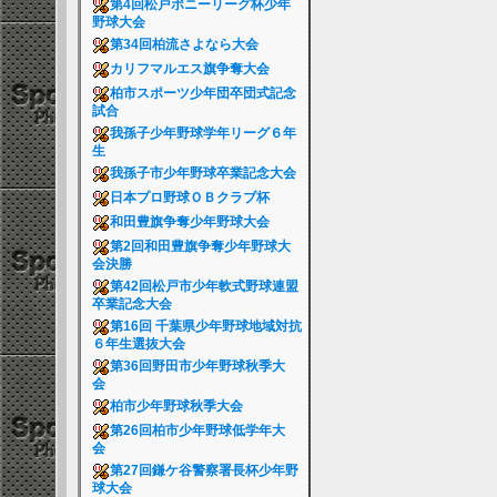
第4回松戸ポニーリーグ杯少年
野球大会
第34回柏流さよなら大会
カリフマルエス旗争奪大会
柏市スポーツ少年団卒団式記念
試合
我孫子少年野球学年リーグ６年
生
我孫子市少年野球卒業記念大会
日本プロ野球ＯＢクラブ杯
和田豊旗争奪少年野球大会
第2回和田豊旗争奪少年野球大
会決勝
第42回松戸市少年軟式野球連盟
卒業記念大会
第16回 千葉県少年野球地域対抗
６年生選抜大会
第36回野田市少年野球秋季大
会
柏市少年野球秋季大会
第26回柏市少年野球低学年大
会
第27回鎌ケ谷警察署長杯少年野
球大会