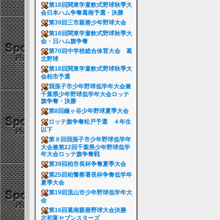
第18回関東学童軟式野球秋季大
会日本ハム争奪葛南予選・決勝
第39回三市親善少年野球大会
第18回関東学童軟式野球秋季大
会・日ハム旗争奪
第70回中学校総合体育大会 葛
北野球
第18回関東学童軟式野球秋季大
会柏市予選
我孫子市少年野球低学年大会兼
千葉県少年野球低学年大会ロッテ
旗争奪・決勝
第8回鎌ヶ谷少年野球夏季大会
ロッテ旗争奪松戸予選 ４年生
以下
第９回我孫子市少年野球低学年
大会兼第22回千葉県少年野球低学
年大会ロッテ旗争奪戦
第39回柏市長杯争奪夏季大会
第25回柏警察署長杯争奪低学年
夏季大会
第19回流山市少年野球低学年大
会
第16回葛南親善野球大会決勝
北初富セブンスターズ