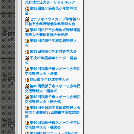
式野球交流大会・リトルキング
第82回鎌ケ谷市民少年野球大
会
セナリオハウスカップ争奪第17
回柏市少年野球低学年春季大会
第40回松戸市少年軟式野球連盟
春季大会兼体育協会会長杯
第35回柏市中学校親善野球大
会
第39回柏市少年野球春季大会
平成27年度学年リーグ・開会
式
第40回我孫子市スポーツ少年団
交流野球大会・決勝
野田市少年野球春季大会
第40回我孫子市スポーツ少年団
交流野球大・開会式
第40回我孫子市スポーツ少年団
交流野球大会・開会式
第35回全日本学童軟式野球大会
柏市予選兼第38回関東学童軟式野
球
第40回我孫子市スポーツ少年団
交流野球大会・抽選会
第1回松戸ポニーリーグ杯少年