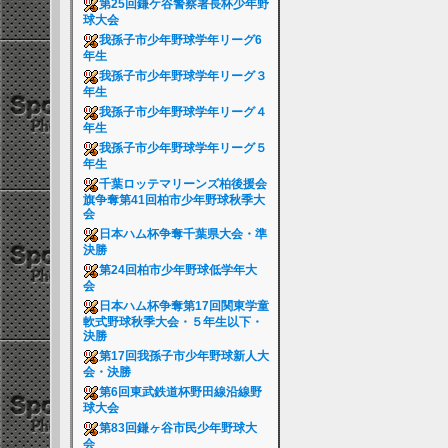
第25回鎌ケ谷警察署長杯少年野
球大会
我孫子市少年野球学年リーグ6
年生
我孫子市少年野球学年リーグ３
年生
我孫子市少年野球学年リーグ４
年生
我孫子市少年野球学年リーグ５
年生
千葉ロッテマリーンズ柏後援会
旗争奪第41回柏市少年野球秋季大
会
日本ハム杯争奪千葉県大会・準
決勝
第24回柏市少年野球低学年大
会
日本ハム杯争奪第17回関東学童
軟式野球秋季大会・５年生以下・
決勝
第17回我孫子市少年野球新人大
会・決勝
第6回東武鉄道杯野田線沿線野
球大会
第83回鎌ヶ谷市民少年野球大
会