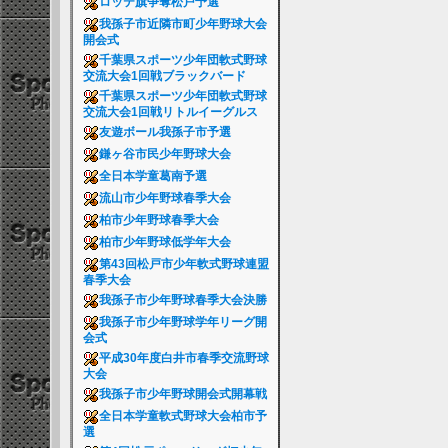
ロッテ旗争奪松戸予選
我孫子市近隣市町少年野球大会
開会式
千葉県スポーツ少年団軟式野球
交流大会1回戦ブラックバード
千葉県スポーツ少年団軟式野球
交流大会1回戦リトルイーグルス
友遊ボール我孫子市予選
鎌ヶ谷市民少年野球大会
全日本学童葛南予選
流山市少年野球春季大会
柏市少年野球春季大会
柏市少年野球低学年大会
第43回松戸市少年軟式野球連盟
春季大会
我孫子市少年野球春季大会決勝
我孫子市少年野球学年リーグ開
会式
平成30年度白井市春季交流野球
大会
我孫子市少年野球開会式開幕戦
全日本学童軟式野球大会柏市予
選