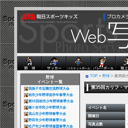
TOP
>
野球
> 第35
野球
イベント一覧
第35回カリフ・
我孫子市近隣交流野球大会
柏市少年野球低学年春季大会
第50回柏市少年野球春季大会
イベント名
鎌ケ谷市民少年野球大会
流山市少年野球春季大会
開催日
野田市少年野球春季大会
写真点数
松戸市少年野球連盟春季大会