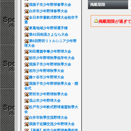
掲載期限
我孫子市少年野球春季大会
白井市少年野球春季大会
全日本学童軟式野球大会柏市予
掲載期限が過ぎ
選
東葛地域少年野球選手権
第42回柏流さよなら大会
第6回野田リトルシニア少年野
球大会
和田豊旗争奪少年野球大会
柏市少年野球秋季低学年大会
我孫子市少年野球秋季大会
柏市少年野球秋季大会
鎌ケ谷市少年野球大会
我孫子市少年野球秋季大会・開
会式
野田市少年野球秋季大会
流山市少年野球大会
松戸市少年軟式野球連盟秋季大
会
白井市秋季交流野球大会
我孫子近隣交流少年野球大会
【再掲】柏市少年野球春季低学