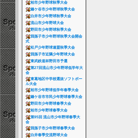
柏市少年野球秋季大会
鎌ケ谷市少年野球秋季大会
白井市少年野球秋季大会
流山市少年野球大会
野田市少年野球秋季大会
我孫子市少年野球秋季大会開会
式
松戸少年野球連盟秋季大会
我孫子市近隣少年野球大会
東武鉄道杯野田市予選
第27回流山市少年野球低学年大
会
東葛地区中学校選抜ソフトボー
ル大会
柏市少年野球低学年春季大会
鎌ケ谷市市民少年野球春季大会
野田市少年野球春季大会
柏市少年野球春季大会
第95回 流山市少年野球春季大
会
我孫子市少年野球春季大会
白井春季交流野球大会