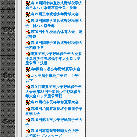
第18回関東学童軟式野球秋季大
会日本ハム争奪葛南予選・決勝
第39回三市親善少年野球大会
第18回関東学童軟式野球秋季大
会・日ハム旗争奪
第70回中学校総合体育大会 葛
北野球
第18回関東学童軟式野球秋季大
会柏市予選
我孫子市少年野球低学年大会兼
千葉県少年野球低学年大会ロッテ
旗争奪・決勝
第8回鎌ヶ谷少年野球夏季大会
ロッテ旗争奪松戸予選 ４年生
以下
第９回我孫子市少年野球低学年
大会兼第22回千葉県少年野球低学
年大会ロッテ旗争奪戦
第39回柏市長杯争奪夏季大会
第25回柏警察署長杯争奪低学年
夏季大会
第19回流山市少年野球低学年大
会
第16回葛南親善野球大会決勝
北初富セブンスターズ