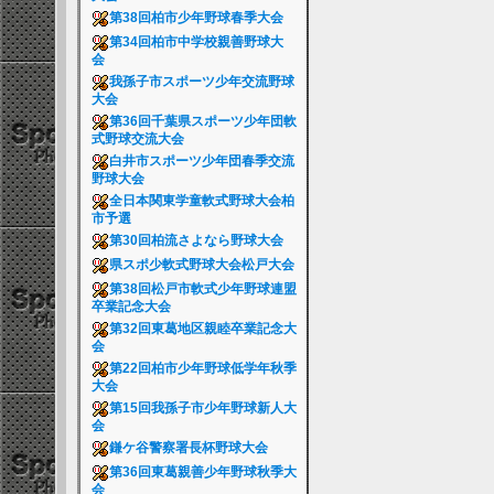
第38回柏市少年野球春季大会
第34回柏市中学校親善野球大
会
我孫子市スポーツ少年交流野球
大会
第36回千葉県スポーツ少年団軟
式野球交流大会
白井市スポーツ少年団春季交流
野球大会
全日本関東学童軟式野球大会柏
市予選
第30回柏流さよなら野球大会
県スポ少軟式野球大会松戸大会
第38回松戸市軟式少年野球連盟
卒業記念大会
第32回東葛地区親睦卒業記念大
会
第22回柏市少年野球低学年秋季
大会
第15回我孫子市少年野球新人大
会
鎌ケ谷警察署長杯野球大会
第36回東葛親善少年野球秋季大
会