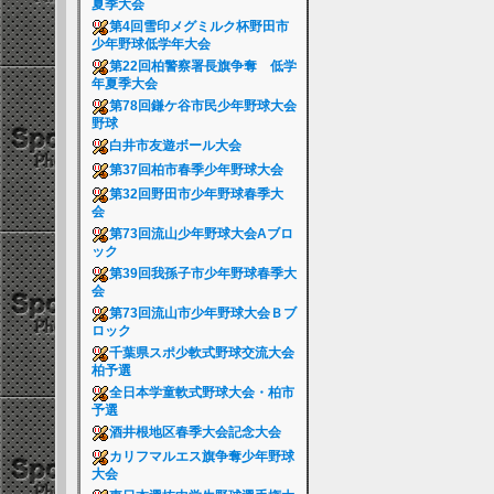
夏季大会
第4回雪印メグミルク杯野田市
少年野球低学年大会
第22回柏警察署長旗争奪 低学
年夏季大会
第78回鎌ケ谷市民少年野球大会
野球
白井市友遊ボール大会
第37回柏市春季少年野球大会
第32回野田市少年野球春季大
会
第73回流山少年野球大会Aブロ
ック
第39回我孫子市少年野球春季大
会
第73回流山市少年野球大会Ｂブ
ロック
千葉県スポ少軟式野球交流大会
柏予選
全日本学童軟式野球大会・柏市
予選
酒井根地区春季大会記念大会
カリフマルエス旗争奪少年野球
大会