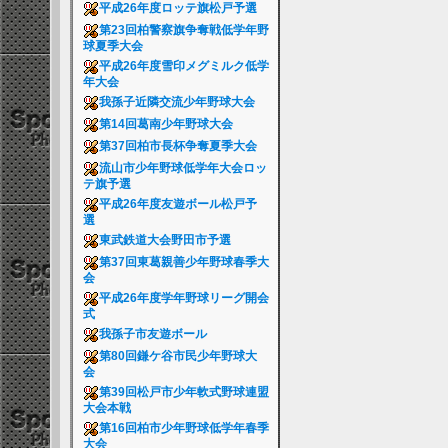
平成26年度ロッテ旗松戸予選
第23回柏警察旗争奪戦低学年野
球夏季大会
平成26年度雪印メグミルク低学
年大会
我孫子近隣交流少年野球大会
第14回葛南少年野球大会
第37回柏市長杯争奪夏季大会
流山市少年野球低学年大会ロッ
テ旗予選
平成26年度友遊ボール松戸予
選
東武鉄道大会野田市予選
第37回東葛親善少年野球春季大
会
平成26年度学年野球リーグ開会
式
我孫子市友遊ボール
第80回鎌ケ谷市民少年野球大
会
第39回松戸市少年軟式野球連盟
大会本戦
第16回柏市少年野球低学年春季
大会