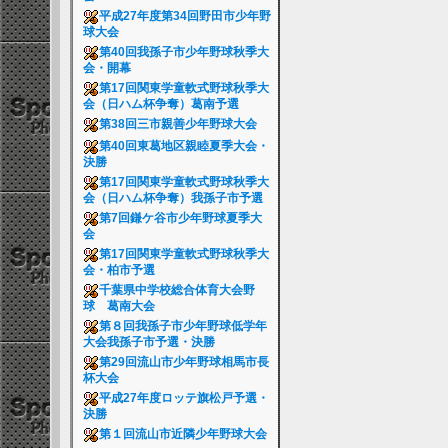
平成27年度第34回野田市少年野
球大会
第40回我孫子市少年野球秋季大
会・開幕
第17回関東学童軟式野球秋季大
会（日ハム杯争奪）葛南予選
第38回三市親善少年野球大会
第40回東葛地区親睦夏季大会・
決勝
第17回関東学童軟式野球秋季大
会（日ハム杯争奪）我孫子市予選
第7回鎌ケ谷市少年野球夏季大
会
第17回関東学童軟式野球秋季大
会・柏市予選
千葉県中学校総合体育大会野
球 葛南大会
第８回我孫子市少年野球低学年
大会我孫子市予選・決勝
第29回流山市少年野球相馬市長
杯大会
平成27年度ロッテ旗松戸予選・
決勝
第１回流山市近隣少年野球大会