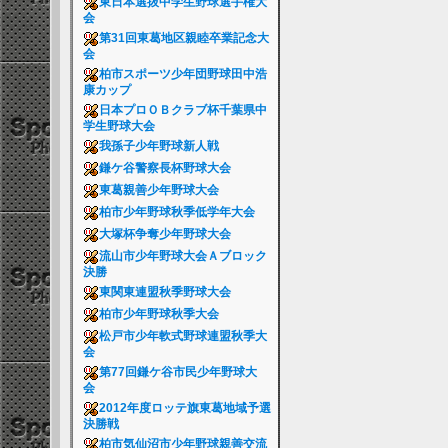
東日本選抜中学生野球選手権大
会
第31回東葛地区親睦卒業記念大
会
柏市スポーツ少年団野球田中浩
康カップ
日本プロＯＢクラブ杯千葉県中
学生野球大会
我孫子少年野球新人戦
鎌ケ谷警察長杯野球大会
東葛親善少年野球大会
柏市少年野球秋季低学年大会
大塚杯争奪少年野球大会
流山市少年野球大会Ａブロック
決勝
東関東連盟秋季野球大会
柏市少年野球秋季大会
松戸市少年軟式野球連盟秋季大
会
第77回鎌ケ谷市民少年野球大
会
2012年度ロッテ旗東葛地域予選
決勝戦
柏市気仙沼市少年野球親善交流