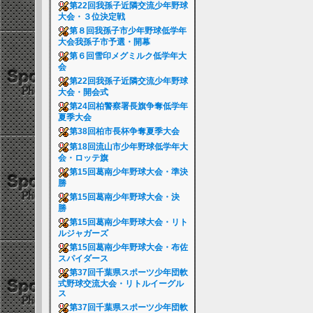
第22回我孫子近隣交流少年野球
大会・３位決定戦
第８回我孫子市少年野球低学年
大会我孫子市予選・開幕
第６回雪印メグミルク低学年大
会
第22回我孫子近隣交流少年野球
大会・開会式
第24回柏警察署長旗争奪低学年
夏季大会
第38回柏市長杯争奪夏季大会
第18回流山市少年野球低学年大
会・ロッテ旗
第15回葛南少年野球大会・準決
勝
第15回葛南少年野球大会・決
勝
第15回葛南少年野球大会・リト
ルジャガーズ
第15回葛南少年野球大会・布佐
スパイダース
第37回千葉県スポーツ少年団軟
式野球交流大会・リトルイーグル
ス
第37回千葉県スポーツ少年団軟