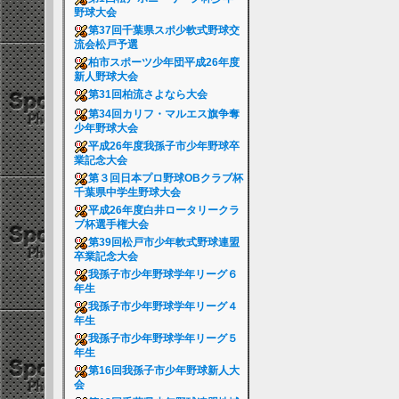
野球大会
第37回千葉県スポ少軟式野球交
流会松戸予選
柏市スポーツ少年団平成26年度
新人野球大会
第31回柏流さよなら大会
第34回カリフ・マルエス旗争奪
少年野球大会
平成26年度我孫子市少年野球卒
業記念大会
第３回日本プロ野球OBクラブ杯
千葉県中学生野球大会
平成26年度白井ロータリークラ
ブ杯選手権大会
第39回松戸市少年軟式野球連盟
卒業記念大会
我孫子市少年野球学年リーグ６
年生
我孫子市少年野球学年リーグ４
年生
我孫子市少年野球学年リーグ５
年生
第16回我孫子市少年野球新人大
会