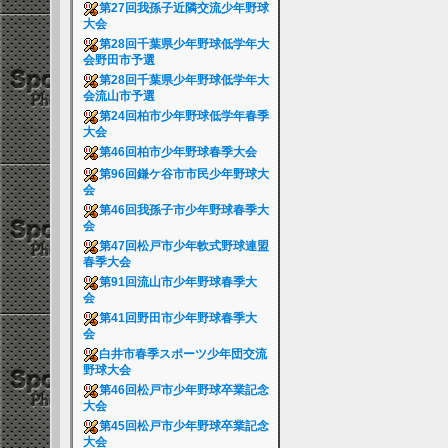
第27回我孫子近隣交流少年野球
大会
第28回千葉県少年野球低学年大
会野田市予選
第28回千葉県少年野球低学年大
会流山市予選
第24回柏市少年野球低学年春季
大会
第46回柏市少年野球春季大会
第96回鎌ケ谷市市民少年野球大
会
第46回我孫子市少年野球春季大
会
第47回松戸市少年軟式野球連盟
春季大会
第91回流山市少年野球春季大
会
第41回野田市少年野球春季大
会
白井市春季スポーツ少年団交流
野球大会
第46回松戸市少年野球卒業記念
大会
第45回松戸市少年野球卒業記念
大会