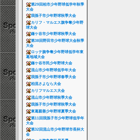
第29回柏市少年野球低学年秋季
大会
我孫子市少年野球秋季大会
カリフ・マルエス旗争奪少年野
球大会
鎌ケ谷市少年野球秋季大会
第38回野田市少年野球大会秋季
大会
ロッテ旗争奪少年野球低学年東
葛地域大会
鎌ケ谷市民少年野球大会
流山市少年野球低学年大会
我孫子市少年野球春季大会
柏流さよなら大会
カリフマルエス大会
流山市少年野球秋季大会
我孫子市少年野球秋季大会
東葛親善少年野球夏季大会
第11回我孫子市少年野球低学年
大会
第32回流山市少年野球市長杯大
会