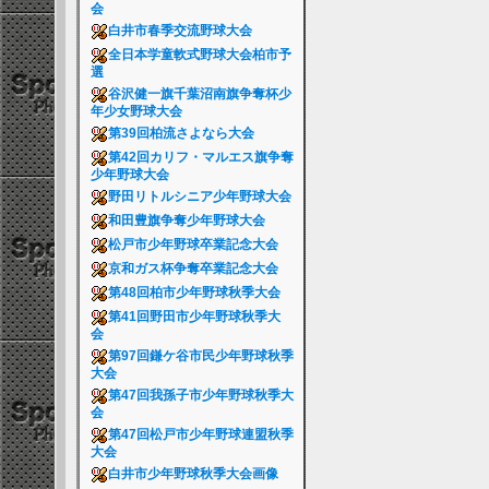
会
白井市春季交流野球大会
全日本学童軟式野球大会柏市予
選
谷沢健一旗千葉沼南旗争奪杯少
年少女野球大会
第39回柏流さよなら大会
第42回カリフ・マルエス旗争奪
少年野球大会
野田リトルシニア少年野球大会
和田豊旗争奪少年野球大会
松戸市少年野球卒業記念大会
京和ガス杯争奪卒業記念大会
第48回柏市少年野球秋季大会
第41回野田市少年野球秋季大
会
第97回鎌ケ谷市民少年野球秋季
大会
第47回我孫子市少年野球秋季大
会
第47回松戸市少年野球連盟秋季
大会
白井市少年野球秋季大会画像