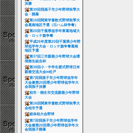
決勝
第39回我孫子市少年野球秋季大
会・開幕
第16回関東学童軟式野球秋季大
会葛南地区予選（日ハム杯争奪）
第20回千葉県低学年東葛地域大
会・ロッテ旗争奪
平成26年度第20回千葉県少年野
球低学年大会・ロッテ旗争奪葛南
地区予選
第37回三市親善少年野球大会環
境衛生組合杯
第39回小・中学生硬式野球日米
親善交流大会in松戸
第7回我孫子市少年野球低学年
大会兼第20回県少年野球低学年大
会我孫子決勝
柏市・桐生市交流親善少年野球
大会
第16回関東学童軟式野球秋季大
会柏市予選
総体柏大会野球
第7回我孫子市少年野球低学年
大会兼第20回県少年野球低学年大
会我孫子開幕