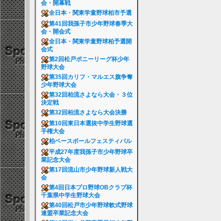
会・開幕戦
全日本・関東学童野球柏市予選
第41回我孫子市少年野球春季大
会・開会式
全日本・関東学童野球柏予選開
会式
第2回松戸ポニーリーグ杯少年
野球大会
第35回カリフ・マルエス旗争奪
少年野球大会
第32回柏流さよなら大会・３位
決定戦
第32回柏流さよなら大会決勝
第10回東日本選抜中学生野球選
手権大会
柏ベースボールフェスティバル
平成27年度我孫子市少年野球卒
業記念大会
第17回流山市少年野球新人戦大
会
第4回日本プロ野球OBクラブ杯
千葉県中学生野球大会
第40回松戸市少年野球軟式野球
連盟卒業記念大会