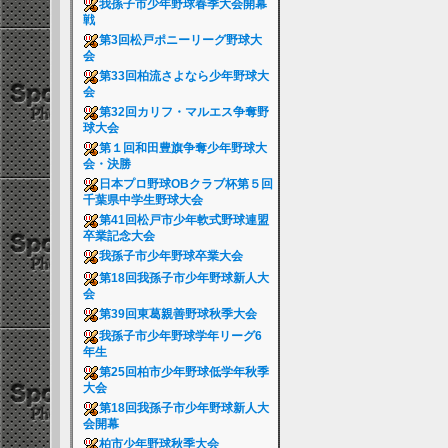
我孫子市少年野球春季大会開幕
戦
第3回松戸ポニーリーグ野球大
会
第33回柏流さよなら少年野球大
会
第32回カリフ・マルエス争奪野
球大会
第１回和田豊旗争奪少年野球大
会・決勝
日本プロ野球OBクラブ杯第５回
千葉県中学生野球大会
第41回松戸市少年軟式野球連盟
卒業記念大会
我孫子市少年野球卒業大会
第18回我孫子市少年野球新人大
会
第39回東葛親善野球秋季大会
我孫子市少年野球学年リーグ6
年生
第25回柏市少年野球低学年秋季
大会
第18回我孫子市少年野球新人大
会開幕
柏市少年野球秋季大会