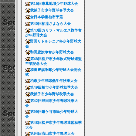
第15回東葛地域少年野球大会
我孫子市少年野球春季大会
全日本学童柏市予選
第40回柏流さよなら大会
第43回カリフ・マルエス旗争奪
少年野球大会
野田リトルシニア杯少年野球大
会
和田豊旗争奪少年野球大会
第48回松戸市少年軟式野球連盟
卒業記念大会
和田豊旗争奪少年野球大会開会
式
柏市少年野球低学年秋季大会
第49回柏市少年野球秋季大会
我孫子市少年野球秋季大会
第42回野田市少年野球秋季大
会
第99回鎌ケ谷市民少年野球大
会
第48回松戸市少年野球連盟秋季
大会
第94回流山市少年野球大会