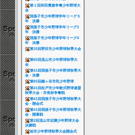
第１回和田豊旗争奪少年野球大
会
我孫子市少年野球学年リーグ５
年 決勝
我孫子市少年野球学年リーグ3
年 決勝
我孫子市少年野球学年リーグ4
年 決勝
第35回野田市少年野球秋季大会
第80回流山市少年野球秋季大
会
第41回我孫子市少年野球秋季大
会・決勝
第85回鎌ヶ谷市民少年野球
第41回松戸市少年軟式野球連盟
秋季大会・市長杯争奪戦
第41回我孫子市少年野球秋季大
会・開会式
第41回我孫子市少年野球秋季大
会・開幕戦
第2回流山市近隣少年野球大会
決勝戦
柏市少年野球秋季大会開会式