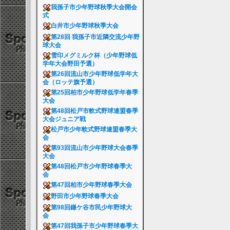
我孫子市少年野球秋季大会開会
式
白井市少年野球秋季大会
第28回 我孫子市近隣交流少年野
球大会
雪印メグミルク杯（少年野球低
学年大会野田予選）
第26回流山市少年野球低学年大
会（ロッテ旗予選）
第25回柏市少年野球低学年春季
大会
第48回松戸市軟式野球連盟春季
大会ジュニア戦
松戸市少年軟式野球連盟春季大
会
第93回流山市少年野球大会春季
大会
第48回松戸市少年野球春季大
会
第47回柏市少年野球春季大会
野田市少年野球春季大会
第98回鎌ケ谷市民少年野球大
会
第47回我孫子市少年野球春季大