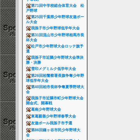
第71回中学校総合体育大会 松
戸野球
第25回千葉県少年野球友遊ボー
ル大会
我孫子市少年野球低学年大会
第31回流山市少年野球相馬市長
杯大会
松戸市少年野球大会ロッテ旗予
選
我孫子市近隣少年野球大会準決
勝・決勝
雪印メグミルク低学年大会
第26回柏警察署長旗争奪少年野
球低学年大会
第40回柏市長杯争奪夏季野球大
会
我孫子市近隣市町少年野球大会
開会式、開幕戦
葛南少年野球大会
東葛親善少年野球春季大会
友遊ボール我孫子市予選
第86回鎌ヶ谷市民少年野球大
会