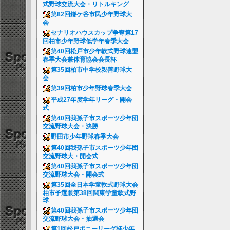
式野球交流大会・リトルキング
第82回鎌ケ谷市民少年野球大
会
セナリオハウスカップ争奪第17
回柏市少年野球低学年春季大会
第40回松戸市少年軟式野球連盟
春季大会兼体育協会会長杯
第35回柏市中学校親善野球大
会
第39回柏市少年野球春季大会
平成27年度学年リーグ・開会
式
第40回我孫子市スポーツ少年団
交流野球大会・決勝
野田市少年野球春季大会
第40回我孫子市スポーツ少年団
交流野球大・開会式
第40回我孫子市スポーツ少年団
交流野球大会・開会式
第35回全日本学童軟式野球大会
柏市予選兼第38回関東学童軟式野
球
第40回我孫子市スポーツ少年団
交流野球大会・抽選会
第1回松戸ポニーリーグ杯少年