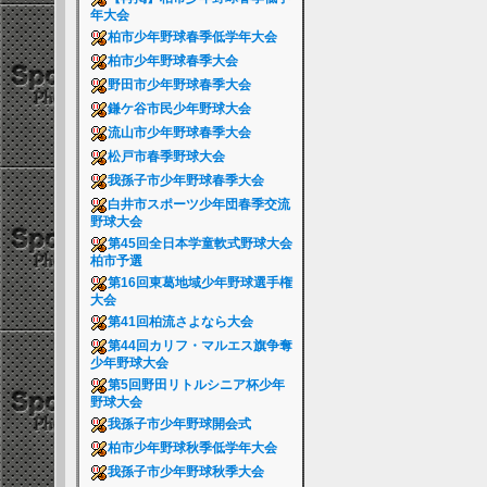
年大会
柏市少年野球春季低学年大会
柏市少年野球春季大会
野田市少年野球春季大会
鎌ケ谷市民少年野球大会
流山市少年野球春季大会
松戸市春季野球大会
我孫子市少年野球春季大会
白井市スポーツ少年団春季交流
野球大会
第45回全日本学童軟式野球大会
柏市予選
第16回東葛地域少年野球選手権
大会
第41回柏流さよなら大会
第44回カリフ・マルエス旗争奪
少年野球大会
第5回野田リトルシニア杯少年
野球大会
我孫子市少年野球開会式
柏市少年野球秋季低学年大会
我孫子市少年野球秋季大会