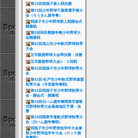
第19回我孫子新人戦決勝
第33回少年野球千葉県選手権大
会（ろうきん旗争奪）
我孫子市少年野球新人戦開会式
開幕戦
第2回和田豊旗争奪少年野球大
会開幕戦
第82回流山市少年軟式野球秋季
大会
五市親善野球大会準決勝・決勝
五市親善野球大会1・２回戦
第42回我孫子市少年野球秋季大
会
第42回 松戸市少年軟式野球連盟
秋季大会（市長旗争奪戦)
第42回我孫子市少年野球秋季大
会・開会式・開幕戦
第19回日ハム旗争奪関東学童軟
式野球秋季大会葛南地区予選・決
勝
第19回関東学童軟式野球秋季大
会（日ハム旗争奪戦）
我孫子市少年野球低学年大会兼
県少年野球低学年大会（ロッテ旗
争奪戦）