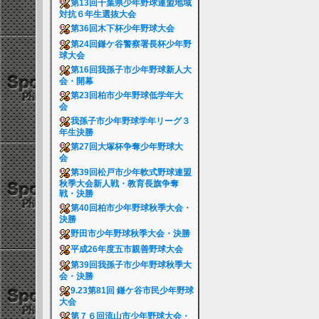
第13回千葉県少年野球連盟地域
対抗６年生選抜大会
第36回木下杯少年野球大会
第24回鎌ケ谷警察署長杯少年野
球大会
第16回我孫子市少年野球新人大
会・開幕
第23回柏市少年野球低学年大
会
我孫子市少年野球学年リーグ３
年生決勝
第27回大塚杯争奪少年野球大
会
第39回松戸市少年軟式野球連盟
秋季大会新人戦・教育長旗争奪
戦・決勝
第40回柏市少年野球秋季大会・
決勝
野田市少年野球秋季大会・決勝
平成26年度五市親善野球大会
第39回我孫子市少年野球秋季大
会・決勝
9.23第81回 鎌ケ谷市民少年野球
大会
第７６回流山市少年野球大会・