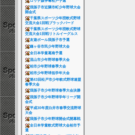
ロッテ旗争奪松戸予選
我孫子市近隣市町少年野球大会
開会式
千葉県スポーツ少年団軟式野球
交流大会1回戦ブラックバード
千葉県スポーツ少年団軟式野球
交流大会1回戦リトルイーグルス
友遊ボール我孫子市予選
鎌ヶ谷市民少年野球大会
全日本学童葛南予選
流山市少年野球春季大会
柏市少年野球春季大会
柏市少年野球低学年大会
第43回松戸市少年軟式野球連盟
春季大会
我孫子市少年野球春季大会決勝
我孫子市少年野球学年リーグ開
会式
平成30年度白井市春季交流野球
大会
我孫子市少年野球開会式開幕戦
全日本学童軟式野球大会柏市予
選