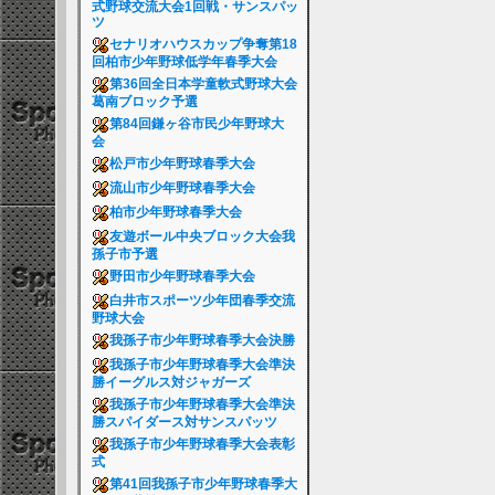
式野球交流大会1回戦・サンスパッ
ツ
セナリオハウスカップ争奪第18
回柏市少年野球低学年春季大会
第36回全日本学童軟式野球大会
葛南ブロック予選
第84回鎌ヶ谷市民少年野球大
会
松戸市少年野球春季大会
流山市少年野球春季大会
柏市少年野球春季大会
友遊ボール中央ブロック大会我
孫子市予選
野田市少年野球春季大会
白井市スポーツ少年団春季交流
野球大会
我孫子市少年野球春季大会決勝
我孫子市少年野球春季大会準決
勝イーグルス対ジャガーズ
我孫子市少年野球春季大会準決
勝スパイダース対サンスパッツ
我孫子市少年野球春季大会表彰
式
第41回我孫子市少年野球春季大