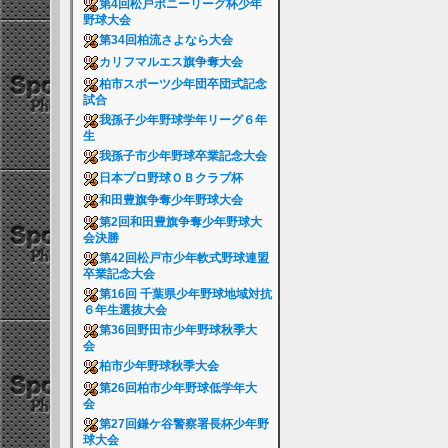
第4回松戸ポニーリーグ杯少年
野球大会
第34回柏流さよなら大会
カリフマルエス旗争奪大会
柏市スポーツ少年団卒団式記念
試合
我孫子少年野球学年リーグ６年
生
我孫子市少年野球卒業記念大会
日本プロ野球ＯＢクラブ杯
和田豊旗争奪少年野球大会
第2回和田豊旗争奪少年野球大
会決勝
第42回松戸市少年軟式野球連盟
卒業記念大会
第16回 千葉県少年野球地域対抗
６年生選抜大会
第36回野田市少年野球秋季大
会
柏市少年野球秋季大会
第26回柏市少年野球低学年大
会
第27回鎌ケ谷警察署長杯少年野
球大会