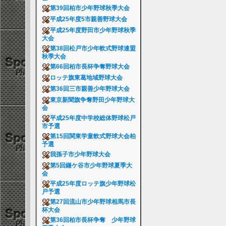
第39回柏市少年野球秋季大会
平成25年度5市親善野球大会
平成25年度野田市少年野球秋季
大会
第38回松戸市少年軟式野球連盟
秋季大会
第66回柏市長杯争奪野球大会
ロッテ旗東葛地域野球大会
第36回三市親善少年野球大会
東京新聞旗争奪野田少年野球大
会
平成25年度中学校総体野球松戸
市予選
第15回関東学童軟式野球大会柏
予選
我孫子市少年野球大会
第5回鎌ケ谷市少年野球夏季大
会
平成25年度ロッテ旗少年野球松
戸予選
第27回流山市少年野球相馬市長
杯大会
第36回柏市長杯争奪 少年野球