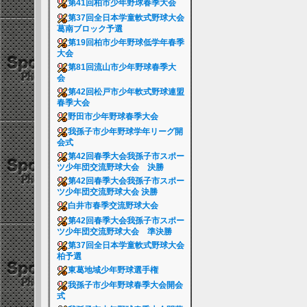
第41回柏市少年野球春季大会
第37回全日本学童軟式野球大会
葛南ブロック予選
第19回柏市少年野球低学年春季
大会
第81回流山市少年野球春季大
会
第42回松戸市少年軟式野球連盟
春季大会
野田市少年野球春季大会
我孫子市少年野球学年リーグ開
会式
第42回春季大会我孫子市スポー
ツ少年団交流野球大会 決勝
第42回春季大会我孫子市スポー
ツ少年団交流野球大会 決勝
白井市春季交流野球大会
第42回春季大会我孫子市スポー
ツ少年団交流野球大会 準決勝
第37回全日本学童軟式野球大会
柏予選
東葛地域少年野球選手権
我孫子市少年野球春季大会開会
式