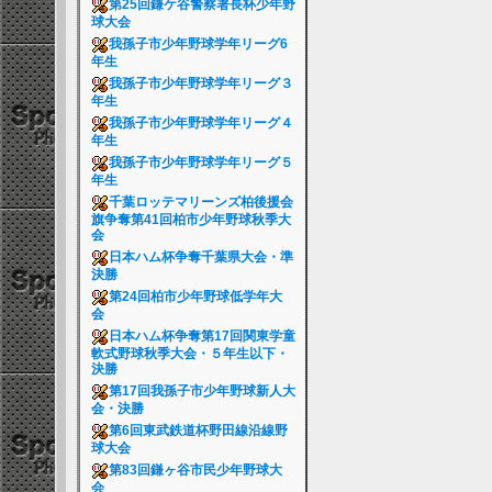
第25回鎌ケ谷警察署長杯少年野
球大会
我孫子市少年野球学年リーグ6
年生
我孫子市少年野球学年リーグ３
年生
我孫子市少年野球学年リーグ４
年生
我孫子市少年野球学年リーグ５
年生
千葉ロッテマリーンズ柏後援会
旗争奪第41回柏市少年野球秋季大
会
日本ハム杯争奪千葉県大会・準
決勝
第24回柏市少年野球低学年大
会
日本ハム杯争奪第17回関東学童
軟式野球秋季大会・５年生以下・
決勝
第17回我孫子市少年野球新人大
会・決勝
第6回東武鉄道杯野田線沿線野
球大会
第83回鎌ヶ谷市民少年野球大
会