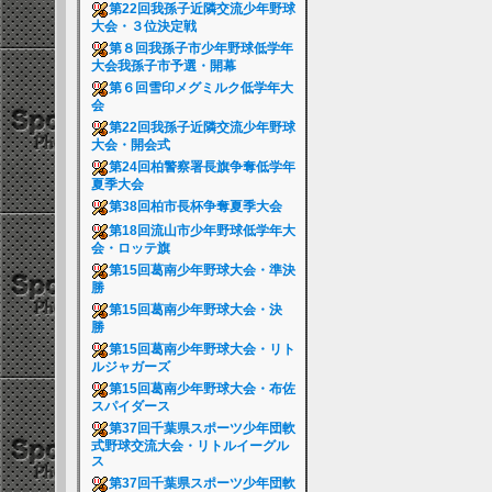
第22回我孫子近隣交流少年野球
大会・３位決定戦
第８回我孫子市少年野球低学年
大会我孫子市予選・開幕
第６回雪印メグミルク低学年大
会
第22回我孫子近隣交流少年野球
大会・開会式
第24回柏警察署長旗争奪低学年
夏季大会
第38回柏市長杯争奪夏季大会
第18回流山市少年野球低学年大
会・ロッテ旗
第15回葛南少年野球大会・準決
勝
第15回葛南少年野球大会・決
勝
第15回葛南少年野球大会・リト
ルジャガーズ
第15回葛南少年野球大会・布佐
スパイダース
第37回千葉県スポーツ少年団軟
式野球交流大会・リトルイーグル
ス
第37回千葉県スポーツ少年団軟