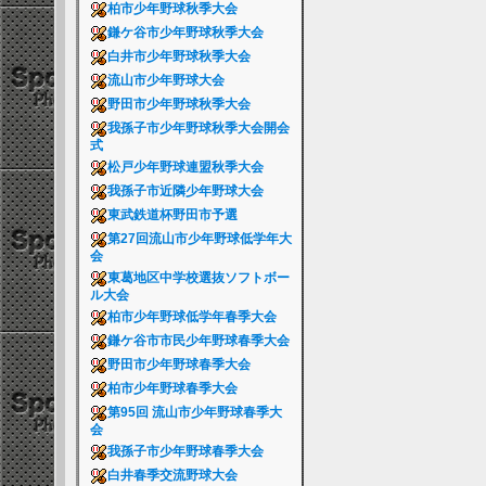
柏市少年野球秋季大会
鎌ケ谷市少年野球秋季大会
白井市少年野球秋季大会
流山市少年野球大会
野田市少年野球秋季大会
我孫子市少年野球秋季大会開会
式
松戸少年野球連盟秋季大会
我孫子市近隣少年野球大会
東武鉄道杯野田市予選
第27回流山市少年野球低学年大
会
東葛地区中学校選抜ソフトボー
ル大会
柏市少年野球低学年春季大会
鎌ケ谷市市民少年野球春季大会
野田市少年野球春季大会
柏市少年野球春季大会
第95回 流山市少年野球春季大
会
我孫子市少年野球春季大会
白井春季交流野球大会