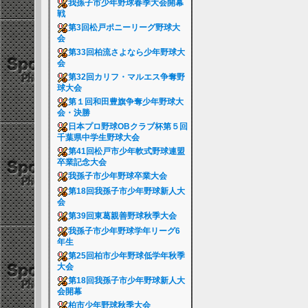
我孫子市少年野球春季大会開幕
戦
第3回松戸ポニーリーグ野球大
会
第33回柏流さよなら少年野球大
会
第32回カリフ・マルエス争奪野
球大会
第１回和田豊旗争奪少年野球大
会・決勝
日本プロ野球OBクラブ杯第５回
千葉県中学生野球大会
第41回松戸市少年軟式野球連盟
卒業記念大会
我孫子市少年野球卒業大会
第18回我孫子市少年野球新人大
会
第39回東葛親善野球秋季大会
我孫子市少年野球学年リーグ6
年生
第25回柏市少年野球低学年秋季
大会
第18回我孫子市少年野球新人大
会開幕
柏市少年野球秋季大会