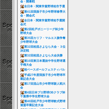
会・開幕戦
全日本・関東学童野球柏市予選
第41回我孫子市少年野球春季大
会・開会式
全日本・関東学童野球柏予選開
会式
第2回松戸ポニーリーグ杯少年
野球大会
第35回カリフ・マルエス旗争奪
少年野球大会
第32回柏流さよなら大会・３位
決定戦
第32回柏流さよなら大会決勝
第10回東日本選抜中学生野球選
手権大会
柏ベースボールフェスティバル
平成27年度我孫子市少年野球卒
業記念大会
第17回流山市少年野球新人戦大
会
第4回日本プロ野球OBクラブ杯
千葉県中学生野球大会
第40回松戸市少年野球軟式野球
連盟卒業記念大会