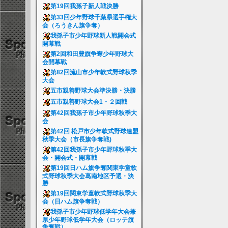
第19回我孫子新人戦決勝
第33回少年野球千葉県選手権大
会（ろうきん旗争奪）
我孫子市少年野球新人戦開会式
開幕戦
第2回和田豊旗争奪少年野球大
会開幕戦
第82回流山市少年軟式野球秋季
大会
五市親善野球大会準決勝・決勝
五市親善野球大会1・２回戦
第42回我孫子市少年野球秋季大
会
第42回 松戸市少年軟式野球連盟
秋季大会（市長旗争奪戦)
第42回我孫子市少年野球秋季大
会・開会式・開幕戦
第19回日ハム旗争奪関東学童軟
式野球秋季大会葛南地区予選・決
勝
第19回関東学童軟式野球秋季大
会（日ハム旗争奪戦）
我孫子市少年野球低学年大会兼
県少年野球低学年大会（ロッテ旗
争奪戦）