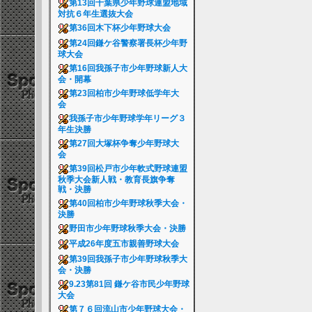
第13回千葉県少年野球連盟地域
対抗６年生選抜大会
第36回木下杯少年野球大会
第24回鎌ケ谷警察署長杯少年野
球大会
第16回我孫子市少年野球新人大
会・開幕
第23回柏市少年野球低学年大
会
我孫子市少年野球学年リーグ３
年生決勝
第27回大塚杯争奪少年野球大
会
第39回松戸市少年軟式野球連盟
秋季大会新人戦・教育長旗争奪
戦・決勝
第40回柏市少年野球秋季大会・
決勝
野田市少年野球秋季大会・決勝
平成26年度五市親善野球大会
第39回我孫子市少年野球秋季大
会・決勝
9.23第81回 鎌ケ谷市民少年野球
大会
第７６回流山市少年野球大会・