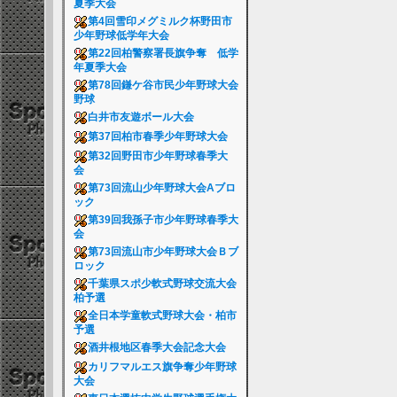
夏季大会
第4回雪印メグミルク杯野田市
少年野球低学年大会
第22回柏警察署長旗争奪 低学
年夏季大会
第78回鎌ケ谷市民少年野球大会
野球
白井市友遊ボール大会
第37回柏市春季少年野球大会
第32回野田市少年野球春季大
会
第73回流山少年野球大会Aブロ
ック
第39回我孫子市少年野球春季大
会
第73回流山市少年野球大会Ｂブ
ロック
千葉県スポ少軟式野球交流大会
柏予選
全日本学童軟式野球大会・柏市
予選
酒井根地区春季大会記念大会
カリフマルエス旗争奪少年野球
大会