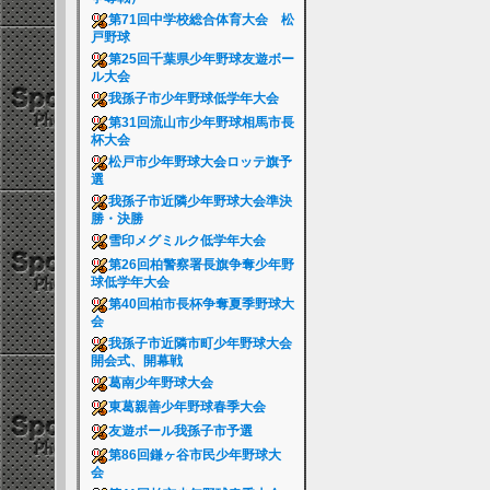
第71回中学校総合体育大会 松
戸野球
第25回千葉県少年野球友遊ボー
ル大会
我孫子市少年野球低学年大会
第31回流山市少年野球相馬市長
杯大会
松戸市少年野球大会ロッテ旗予
選
我孫子市近隣少年野球大会準決
勝・決勝
雪印メグミルク低学年大会
第26回柏警察署長旗争奪少年野
球低学年大会
第40回柏市長杯争奪夏季野球大
会
我孫子市近隣市町少年野球大会
開会式、開幕戦
葛南少年野球大会
東葛親善少年野球春季大会
友遊ボール我孫子市予選
第86回鎌ヶ谷市民少年野球大
会