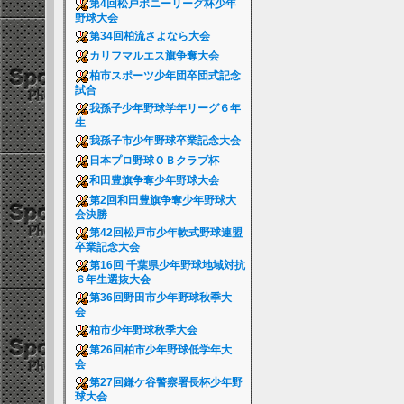
第4回松戸ポニーリーグ杯少年
野球大会
第34回柏流さよなら大会
カリフマルエス旗争奪大会
柏市スポーツ少年団卒団式記念
試合
我孫子少年野球学年リーグ６年
生
我孫子市少年野球卒業記念大会
日本プロ野球ＯＢクラブ杯
和田豊旗争奪少年野球大会
第2回和田豊旗争奪少年野球大
会決勝
第42回松戸市少年軟式野球連盟
卒業記念大会
第16回 千葉県少年野球地域対抗
６年生選抜大会
第36回野田市少年野球秋季大
会
柏市少年野球秋季大会
第26回柏市少年野球低学年大
会
第27回鎌ケ谷警察署長杯少年野
球大会