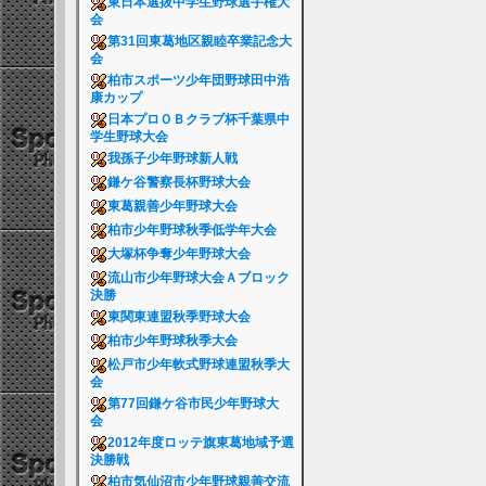
東日本選抜中学生野球選手権大
会
第31回東葛地区親睦卒業記念大
会
柏市スポーツ少年団野球田中浩
康カップ
日本プロＯＢクラブ杯千葉県中
学生野球大会
我孫子少年野球新人戦
鎌ケ谷警察長杯野球大会
東葛親善少年野球大会
柏市少年野球秋季低学年大会
大塚杯争奪少年野球大会
流山市少年野球大会Ａブロック
決勝
東関東連盟秋季野球大会
柏市少年野球秋季大会
松戸市少年軟式野球連盟秋季大
会
第77回鎌ケ谷市民少年野球大
会
2012年度ロッテ旗東葛地域予選
決勝戦
柏市気仙沼市少年野球親善交流