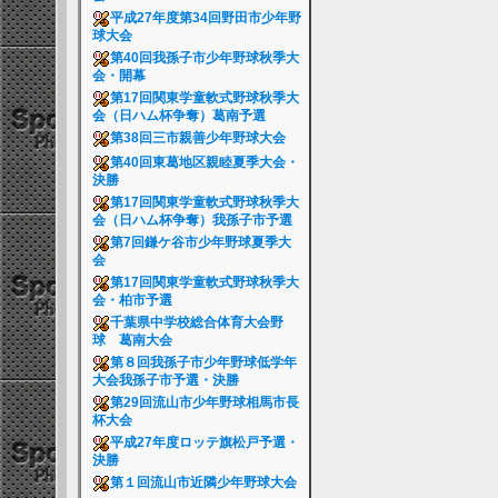
平成27年度第34回野田市少年野
球大会
第40回我孫子市少年野球秋季大
会・開幕
第17回関東学童軟式野球秋季大
会（日ハム杯争奪）葛南予選
第38回三市親善少年野球大会
第40回東葛地区親睦夏季大会・
決勝
第17回関東学童軟式野球秋季大
会（日ハム杯争奪）我孫子市予選
第7回鎌ケ谷市少年野球夏季大
会
第17回関東学童軟式野球秋季大
会・柏市予選
千葉県中学校総合体育大会野
球 葛南大会
第８回我孫子市少年野球低学年
大会我孫子市予選・決勝
第29回流山市少年野球相馬市長
杯大会
平成27年度ロッテ旗松戸予選・
決勝
第１回流山市近隣少年野球大会