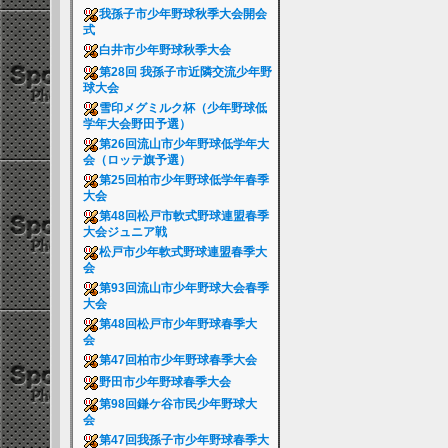
我孫子市少年野球秋季大会開会
式
白井市少年野球秋季大会
第28回 我孫子市近隣交流少年野
球大会
雪印メグミルク杯（少年野球低
学年大会野田予選）
第26回流山市少年野球低学年大
会（ロッテ旗予選）
第25回柏市少年野球低学年春季
大会
第48回松戸市軟式野球連盟春季
大会ジュニア戦
松戸市少年軟式野球連盟春季大
会
第93回流山市少年野球大会春季
大会
第48回松戸市少年野球春季大
会
第47回柏市少年野球春季大会
野田市少年野球春季大会
第98回鎌ケ谷市民少年野球大
会
第47回我孫子市少年野球春季大