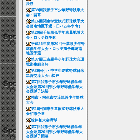
決勝
第39回我孫子市少年野球秋季大
会・開幕
第16回関東学童軟式野球秋季大
会葛南地区予選（日ハム杯争奪）
第20回千葉県低学年東葛地域大
会・ロッテ旗争奪
平成26年度第20回千葉県少年野
球低学年大会・ロッテ旗争奪葛南
地区予選
第37回三市親善少年野球大会環
境衛生組合杯
第39回小・中学生硬式野球日米
親善交流大会in松戸
第7回我孫子市少年野球低学年
大会兼第20回県少年野球低学年大
会我孫子決勝
柏市・桐生市交流親善少年野球
大会
第16回関東学童軟式野球秋季大
会柏市予選
総体柏大会野球
第7回我孫子市少年野球低学年
大会兼第20回県少年野球低学年大
会我孫子開幕