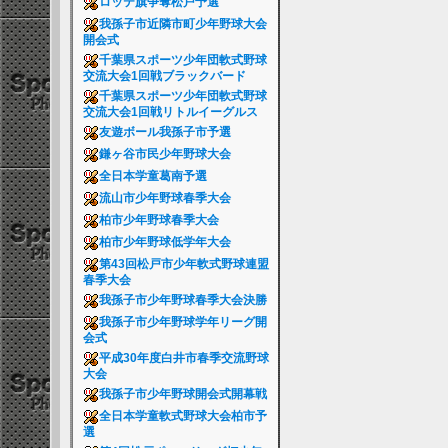
ロッテ旗争奪松戸予選
我孫子市近隣市町少年野球大会
開会式
千葉県スポーツ少年団軟式野球
交流大会1回戦ブラックバード
千葉県スポーツ少年団軟式野球
交流大会1回戦リトルイーグルス
友遊ボール我孫子市予選
鎌ヶ谷市民少年野球大会
全日本学童葛南予選
流山市少年野球春季大会
柏市少年野球春季大会
柏市少年野球低学年大会
第43回松戸市少年軟式野球連盟
春季大会
我孫子市少年野球春季大会決勝
我孫子市少年野球学年リーグ開
会式
平成30年度白井市春季交流野球
大会
我孫子市少年野球開会式開幕戦
全日本学童軟式野球大会柏市予
選