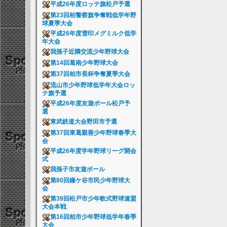
平成26年度ロッテ旗松戸予選
第23回柏警察旗争奪戦低学年野
球夏季大会
平成26年度雪印メグミルク低学
年大会
我孫子近隣交流少年野球大会
第14回葛南少年野球大会
第37回柏市長杯争奪夏季大会
流山市少年野球低学年大会ロッ
テ旗予選
平成26年度友遊ボール松戸予
選
東武鉄道大会野田市予選
第37回東葛親善少年野球春季大
会
平成26年度学年野球リーグ開会
式
我孫子市友遊ボール
第80回鎌ケ谷市民少年野球大
会
第39回松戸市少年軟式野球連盟
大会本戦
第16回柏市少年野球低学年春季
大会