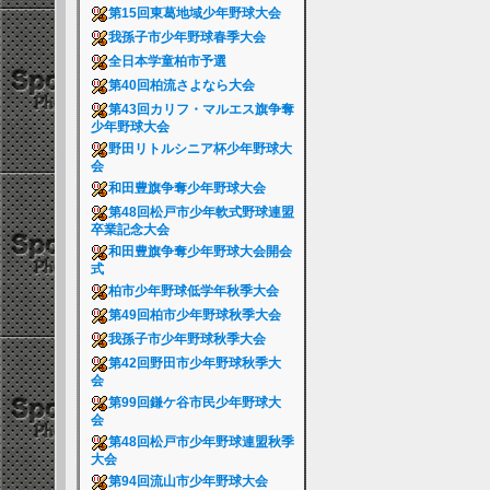
第15回東葛地域少年野球大会
我孫子市少年野球春季大会
全日本学童柏市予選
第40回柏流さよなら大会
第43回カリフ・マルエス旗争奪
少年野球大会
野田リトルシニア杯少年野球大
会
和田豊旗争奪少年野球大会
第48回松戸市少年軟式野球連盟
卒業記念大会
和田豊旗争奪少年野球大会開会
式
柏市少年野球低学年秋季大会
第49回柏市少年野球秋季大会
我孫子市少年野球秋季大会
第42回野田市少年野球秋季大
会
第99回鎌ケ谷市民少年野球大
会
第48回松戸市少年野球連盟秋季
大会
第94回流山市少年野球大会