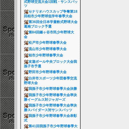
式野球交流大会1回戦・サンスパッ
ツ
セナリオハウスカップ争奪第18
回柏市少年野球低学年春季大会
第36回全日本学童軟式野球大会
葛南ブロック予選
第84回鎌ヶ谷市民少年野球大
会
松戸市少年野球春季大会
流山市少年野球春季大会
柏市少年野球春季大会
友遊ボール中央ブロック大会我
孫子市予選
野田市少年野球春季大会
白井市スポーツ少年団春季交流
野球大会
我孫子市少年野球春季大会決勝
我孫子市少年野球春季大会準決
勝イーグルス対ジャガーズ
我孫子市少年野球春季大会準決
勝スパイダース対サンスパッツ
我孫子市少年野球春季大会表彰
式
第41回我孫子市少年野球春季大