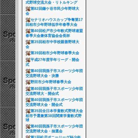
式野球交流大会・リトルキング
第82回鎌ケ谷市民少年野球大
会
セナリオハウスカップ争奪第17
回柏市少年野球低学年春季大会
第40回松戸市少年軟式野球連盟
春季大会兼体育協会会長杯
第35回柏市中学校親善野球大
会
第39回柏市少年野球春季大会
平成27年度学年リーグ・開会
式
第40回我孫子市スポーツ少年団
交流野球大会・決勝
野田市少年野球春季大会
第40回我孫子市スポーツ少年団
交流野球大・開会式
第40回我孫子市スポーツ少年団
交流野球大会・開会式
第35回全日本学童軟式野球大会
柏市予選兼第38回関東学童軟式野
球
第40回我孫子市スポーツ少年団
交流野球大会・抽選会
第1回松戸ポニーリーグ杯少年