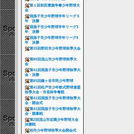
第１回和田豊旗争奪少年野球大
会
我孫子市少年野球学年リーグ５
年 決勝
我孫子市少年野球学年リーグ3
年 決勝
我孫子市少年野球学年リーグ4
年 決勝
第35回野田市少年野球秋季大会
第80回流山市少年野球秋季大
会
第41回我孫子市少年野球秋季大
会・決勝
第85回鎌ヶ谷市民少年野球
第41回松戸市少年軟式野球連盟
秋季大会・市長杯争奪戦
第41回我孫子市少年野球秋季大
会・開会式
第41回我孫子市少年野球秋季大
会・開幕戦
第2回流山市近隣少年野球大会
決勝戦
柏市少年野球秋季大会開会式