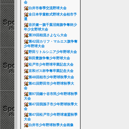
会
白井市春季交流野球大会
全日本学童軟式野球大会柏市予
選
谷沢健一旗千葉沼南旗争奪杯少
年少女野球大会
第39回柏流さよなら大会
第42回カリフ・マルエス旗争奪
少年野球大会
野田リトルシニア少年野球大会
和田豊旗争奪少年野球大会
松戸市少年野球卒業記念大会
京和ガス杯争奪卒業記念大会
第48回柏市少年野球秋季大会
第41回野田市少年野球秋季大
会
第97回鎌ケ谷市民少年野球秋季
大会
第47回我孫子市少年野球秋季大
会
第47回松戸市少年野球連盟秋季
大会
白井市少年野球秋季大会画像