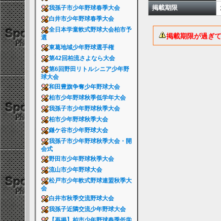
掲載期限
我孫子市少年野球春季大会
白井市少年野球春季大会
全日本学童軟式野球大会柏市予
掲載期限が過ぎ
選
東葛地域少年野球選手権
第42回柏流さよなら大会
第6回野田リトルシニア少年野
球大会
和田豊旗争奪少年野球大会
柏市少年野球秋季低学年大会
我孫子市少年野球秋季大会
柏市少年野球秋季大会
鎌ケ谷市少年野球大会
我孫子市少年野球秋季大会・開
会式
野田市少年野球秋季大会
流山市少年野球大会
松戸市少年軟式野球連盟秋季大
会
白井市秋季交流野球大会
我孫子近隣交流少年野球大会
【再掲】柏市少年野球春季低学