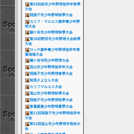
第29回柏市少年野球低学年秋季
大会
我孫子市少年野球秋季大会
カリフ・マルエス旗争奪少年野
球大会
鎌ケ谷市少年野球秋季大会
第38回野田市少年野球大会秋季
大会
ロッテ旗争奪少年野球低学年東
葛地域大会
鎌ケ谷市民少年野球大会
流山市少年野球低学年大会
我孫子市少年野球春季大会
柏流さよなら大会
カリフマルエス大会
流山市少年野球秋季大会
我孫子市少年野球秋季大会
東葛親善少年野球夏季大会
第11回我孫子市少年野球低学年
大会
第32回流山市少年野球市長杯大
会