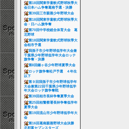
第18回関東学童軟式野球秋季大
会日本ハム争奪葛南予選・決勝
第39回三市親善少年野球大会
第18回関東学童軟式野球秋季大
会・日ハム旗争奪
第70回中学校総合体育大会 葛
北野球
第18回関東学童軟式野球秋季大
会柏市予選
我孫子市少年野球低学年大会兼
千葉県少年野球低学年大会ロッテ
旗争奪・決勝
第8回鎌ヶ谷少年野球夏季大会
ロッテ旗争奪松戸予選 ４年生
以下
第９回我孫子市少年野球低学年
大会兼第22回千葉県少年野球低学
年大会ロッテ旗争奪戦
第39回柏市長杯争奪夏季大会
第25回柏警察署長杯争奪低学年
夏季大会
第19回流山市少年野球低学年大
会
第16回葛南親善野球大会決勝
北初富セブンスターズ