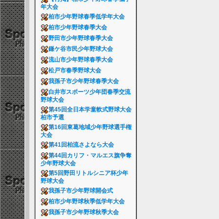
年大会
柏市少年野球春季低学年大会
柏市少年野球春季大会
野田市少年野球春季大会
鎌ケ谷市民少年野球大会
流山市少年野球春季大会
松戸市春季野球大会
我孫子市少年野球春季大会
白井市スポーツ少年団春季交流
野球大会
第45回全日本学童軟式野球大会
柏市予選
第16回東葛地域少年野球選手権
大会
第41回柏流さよなら大会
第44回カリフ・マルエス旗争奪
少年野球大会
第5回野田リトルシニア杯少年
野球大会
我孫子市少年野球開会式
柏市少年野球秋季低学年大会
我孫子市少年野球秋季大会