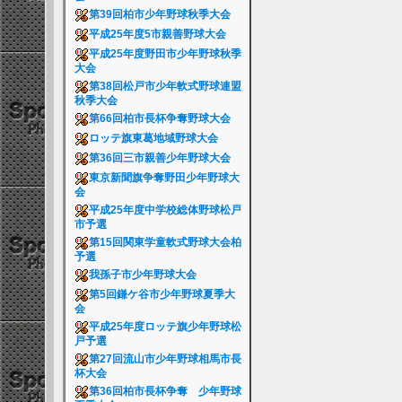
第39回柏市少年野球秋季大会
平成25年度5市親善野球大会
平成25年度野田市少年野球秋季
大会
第38回松戸市少年軟式野球連盟
秋季大会
第66回柏市長杯争奪野球大会
ロッテ旗東葛地域野球大会
第36回三市親善少年野球大会
東京新聞旗争奪野田少年野球大
会
平成25年度中学校総体野球松戸
市予選
第15回関東学童軟式野球大会柏
予選
我孫子市少年野球大会
第5回鎌ケ谷市少年野球夏季大
会
平成25年度ロッテ旗少年野球松
戸予選
第27回流山市少年野球相馬市長
杯大会
第36回柏市長杯争奪 少年野球