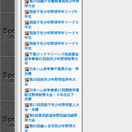
第25回鎌ケ谷警察署長杯少年野
球大会
我孫子市少年野球学年リーグ6
年生
我孫子市少年野球学年リーグ３
年生
我孫子市少年野球学年リーグ４
年生
我孫子市少年野球学年リーグ５
年生
千葉ロッテマリーンズ柏後援会
旗争奪第41回柏市少年野球秋季大
会
日本ハム杯争奪千葉県大会・準
決勝
第24回柏市少年野球低学年大
会
日本ハム杯争奪第17回関東学童
軟式野球秋季大会・５年生以下・
決勝
第17回我孫子市少年野球新人大
会・決勝
第6回東武鉄道杯野田線沿線野
球大会
第83回鎌ヶ谷市民少年野球大
会