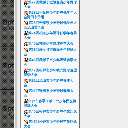
第27回我孫子近隣交流少年野球
大会
第28回千葉県少年野球低学年大
会野田市予選
第28回千葉県少年野球低学年大
会流山市予選
第24回柏市少年野球低学年春季
大会
第46回柏市少年野球春季大会
第96回鎌ケ谷市市民少年野球大
会
第46回我孫子市少年野球春季大
会
第47回松戸市少年軟式野球連盟
春季大会
第91回流山市少年野球春季大
会
第41回野田市少年野球春季大
会
白井市春季スポーツ少年団交流
野球大会
第46回松戸市少年野球卒業記念
大会
第45回松戸市少年野球卒業記念
大会