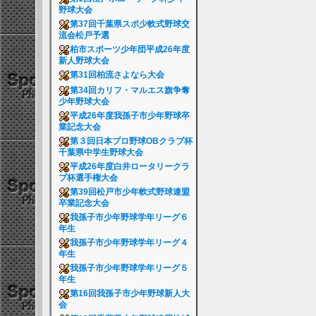
野球大会
第37回千葉県スポ少軟式野球交
流会松戸予選
柏市スポーツ少年団平成26年度
新人野球大会
第31回柏流さよなら大会
第34回カリフ・マルエス旗争奪
少年野球大会
平成26年度我孫子市少年野球卒
業記念大会
第３回日本プロ野球OBクラブ杯
千葉県中学生野球大会
平成26年度白井ロータリークラ
ブ杯選手権大会
第39回松戸市少年軟式野球連盟
卒業記念大会
我孫子市少年野球学年リーグ６
年生
我孫子市少年野球学年リーグ４
年生
我孫子市少年野球学年リーグ５
年生
第16回我孫子市少年野球新人大
会