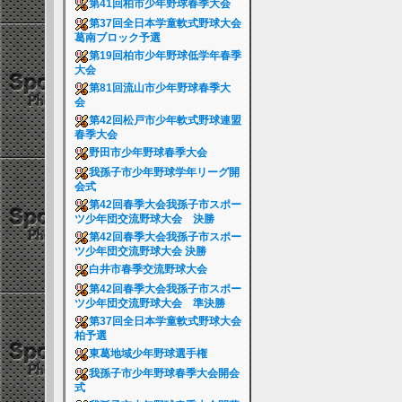
第41回柏市少年野球春季大会
第37回全日本学童軟式野球大会
葛南ブロック予選
第19回柏市少年野球低学年春季
大会
第81回流山市少年野球春季大
会
第42回松戸市少年軟式野球連盟
春季大会
野田市少年野球春季大会
我孫子市少年野球学年リーグ開
会式
第42回春季大会我孫子市スポー
ツ少年団交流野球大会 決勝
第42回春季大会我孫子市スポー
ツ少年団交流野球大会 決勝
白井市春季交流野球大会
第42回春季大会我孫子市スポー
ツ少年団交流野球大会 準決勝
第37回全日本学童軟式野球大会
柏予選
東葛地域少年野球選手権
我孫子市少年野球春季大会開会
式