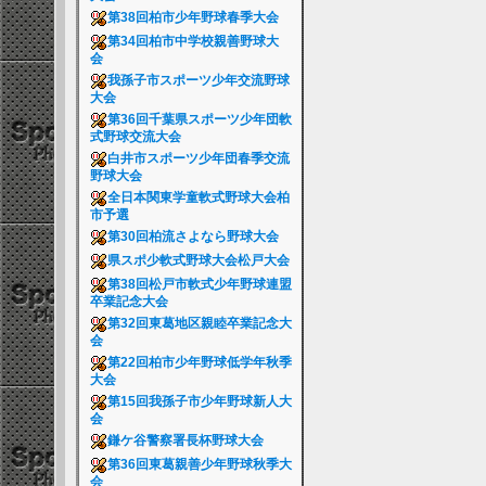
第38回柏市少年野球春季大会
第34回柏市中学校親善野球大
会
我孫子市スポーツ少年交流野球
大会
第36回千葉県スポーツ少年団軟
式野球交流大会
白井市スポーツ少年団春季交流
野球大会
全日本関東学童軟式野球大会柏
市予選
第30回柏流さよなら野球大会
県スポ少軟式野球大会松戸大会
第38回松戸市軟式少年野球連盟
卒業記念大会
第32回東葛地区親睦卒業記念大
会
第22回柏市少年野球低学年秋季
大会
第15回我孫子市少年野球新人大
会
鎌ケ谷警察署長杯野球大会
第36回東葛親善少年野球秋季大
会