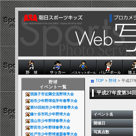
TOP
>
野球
> 平成2
野球
イベント一覧
平成27年度第3
我孫子市近隣交流野球大会
柏市少年野球低学年春季大会
第50回柏市少年野球春季大会
イベント名
鎌ケ谷市民少年野球大会
流山市少年野球春季大会
開催日
野田市少年野球春季大会
写真点数
松戸市少年野球連盟春季大会