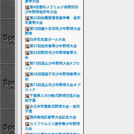
夏季大会
第4回雪印メグミルク杯野田市
少年野球低学年大会
第22回柏警察署長旗争奪 低学
年夏季大会
第78回鎌ケ谷市民少年野球大会
野球
白井市友遊ボール大会
第37回柏市春季少年野球大会
第32回野田市少年野球春季大
会
第73回流山少年野球大会Aブロ
ック
第39回我孫子市少年野球春季大
会
第73回流山市少年野球大会Ｂブ
ロック
千葉県スポ少軟式野球交流大会
柏予選
全日本学童軟式野球大会・柏市
予選
酒井根地区春季大会記念大会
カリフマルエス旗争奪少年野球
大会