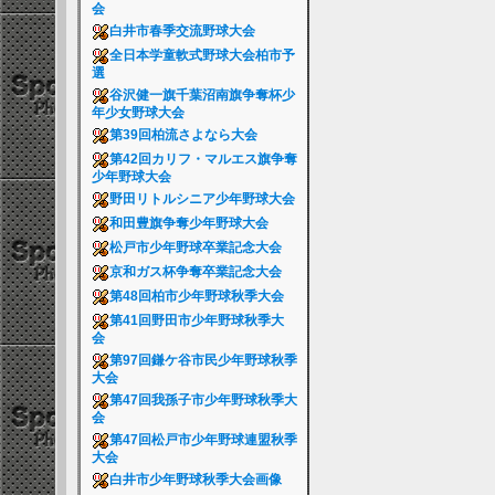
会
白井市春季交流野球大会
全日本学童軟式野球大会柏市予
選
谷沢健一旗千葉沼南旗争奪杯少
年少女野球大会
第39回柏流さよなら大会
第42回カリフ・マルエス旗争奪
少年野球大会
野田リトルシニア少年野球大会
和田豊旗争奪少年野球大会
松戸市少年野球卒業記念大会
京和ガス杯争奪卒業記念大会
第48回柏市少年野球秋季大会
第41回野田市少年野球秋季大
会
第97回鎌ケ谷市民少年野球秋季
大会
第47回我孫子市少年野球秋季大
会
第47回松戸市少年野球連盟秋季
大会
白井市少年野球秋季大会画像