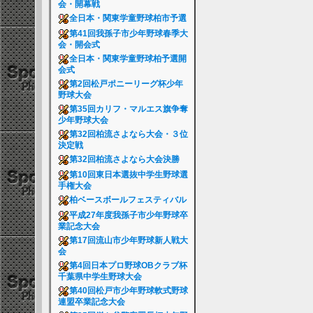
会・開幕戦
全日本・関東学童野球柏市予選
第41回我孫子市少年野球春季大
会・開会式
全日本・関東学童野球柏予選開
会式
第2回松戸ポニーリーグ杯少年
野球大会
第35回カリフ・マルエス旗争奪
少年野球大会
第32回柏流さよなら大会・３位
決定戦
第32回柏流さよなら大会決勝
第10回東日本選抜中学生野球選
手権大会
柏ベースボールフェスティバル
平成27年度我孫子市少年野球卒
業記念大会
第17回流山市少年野球新人戦大
会
第4回日本プロ野球OBクラブ杯
千葉県中学生野球大会
第40回松戸市少年野球軟式野球
連盟卒業記念大会