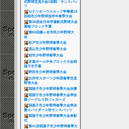
式野球交流大会1回戦・サンスパッ
ツ
セナリオハウスカップ争奪第18
回柏市少年野球低学年春季大会
第36回全日本学童軟式野球大会
葛南ブロック予選
第84回鎌ヶ谷市民少年野球大
会
松戸市少年野球春季大会
流山市少年野球春季大会
柏市少年野球春季大会
友遊ボール中央ブロック大会我
孫子市予選
野田市少年野球春季大会
白井市スポーツ少年団春季交流
野球大会
我孫子市少年野球春季大会決勝
我孫子市少年野球春季大会準決
勝イーグルス対ジャガーズ
我孫子市少年野球春季大会準決
勝スパイダース対サンスパッツ
我孫子市少年野球春季大会表彰
式
第41回我孫子市少年野球春季大