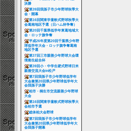
決勝
第39回我孫子市少年野球秋季大
会・開幕
第16回関東学童軟式野球秋季大
会葛南地区予選（日ハム杯争奪）
第20回千葉県低学年東葛地域大
会・ロッテ旗争奪
平成26年度第20回千葉県少年野
球低学年大会・ロッテ旗争奪葛南
地区予選
第37回三市親善少年野球大会環
境衛生組合杯
第39回小・中学生硬式野球日米
親善交流大会in松戸
第7回我孫子市少年野球低学年
大会兼第20回県少年野球低学年大
会我孫子決勝
柏市・桐生市交流親善少年野球
大会
第16回関東学童軟式野球秋季大
会柏市予選
総体柏大会野球
第7回我孫子市少年野球低学年
大会兼第20回県少年野球低学年大
会我孫子開幕