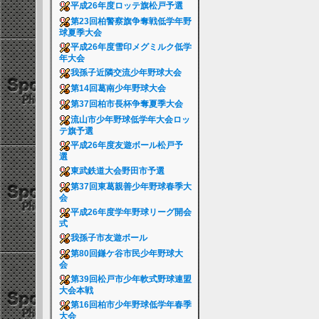
平成26年度ロッテ旗松戸予選
第23回柏警察旗争奪戦低学年野
球夏季大会
平成26年度雪印メグミルク低学
年大会
我孫子近隣交流少年野球大会
第14回葛南少年野球大会
第37回柏市長杯争奪夏季大会
流山市少年野球低学年大会ロッ
テ旗予選
平成26年度友遊ボール松戸予
選
東武鉄道大会野田市予選
第37回東葛親善少年野球春季大
会
平成26年度学年野球リーグ開会
式
我孫子市友遊ボール
第80回鎌ケ谷市民少年野球大
会
第39回松戸市少年軟式野球連盟
大会本戦
第16回柏市少年野球低学年春季
大会