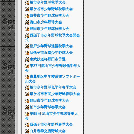
柏市少年野球秋季大会
鎌ケ谷市少年野球秋季大会
白井市少年野球秋季大会
流山市少年野球大会
野田市少年野球秋季大会
我孫子市少年野球秋季大会開会
式
松戸少年野球連盟秋季大会
我孫子市近隣少年野球大会
東武鉄道杯野田市予選
第27回流山市少年野球低学年大
会
東葛地区中学校選抜ソフトボー
ル大会
柏市少年野球低学年春季大会
鎌ケ谷市市民少年野球春季大会
野田市少年野球春季大会
柏市少年野球春季大会
第95回 流山市少年野球春季大
会
我孫子市少年野球春季大会
白井春季交流野球大会