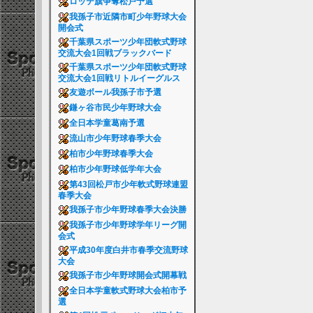
ロッテ旗争奪松戸予選
我孫子市近隣市町少年野球大会
開会式
千葉県スポーツ少年団軟式野球
交流大会1回戦ブラックバード
千葉県スポーツ少年団軟式野球
交流大会1回戦リトルイーグルス
友遊ボール我孫子市予選
鎌ヶ谷市民少年野球大会
全日本学童葛南予選
流山市少年野球春季大会
柏市少年野球春季大会
柏市少年野球低学年大会
第43回松戸市少年軟式野球連盟
春季大会
我孫子市少年野球春季大会決勝
我孫子市少年野球学年リーグ開
会式
平成30年度白井市春季交流野球
大会
我孫子市少年野球開会式開幕戦
全日本学童軟式野球大会柏市予
選