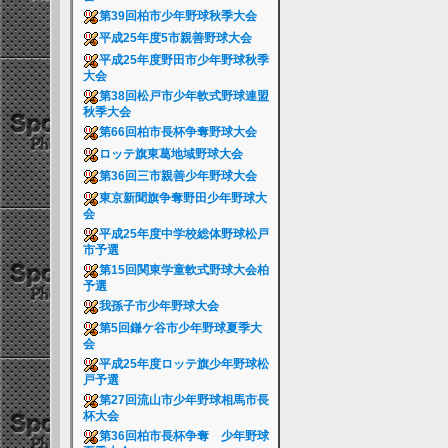
第39回柏市少年野球秋季大会
平成25年度5市親善野球大会
平成25年度野田市少年野球秋季
大会
第38回松戸市少年軟式野球連盟
秋季大会
第66回柏市長杯争奪野球大会
ロッテ旗東葛地域野球大会
第36回三市親善少年野球大会
東京新聞旗争奪野田少年野球大
会
平成25年度中学校総体野球松戸
市予選
第15回関東学童軟式野球大会柏
予選
我孫子市少年野球大会
第5回鎌ケ谷市少年野球夏季大
会
平成25年度ロッテ旗少年野球松
戸予選
第27回流山市少年野球相馬市長
杯大会
第36回柏市長杯争奪 少年野球