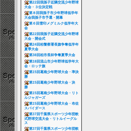
第22回我孫子近隣交流少年野球
大会・３位決定戦
第８回我孫子市少年野球低学年
大会我孫子市予選・開幕
第６回雪印メグミルク低学年大
会
第22回我孫子近隣交流少年野球
大会・開会式
第24回柏警察署長旗争奪低学年
夏季大会
第38回柏市長杯争奪夏季大会
第18回流山市少年野球低学年大
会・ロッテ旗
第15回葛南少年野球大会・準決
勝
第15回葛南少年野球大会・決
勝
第15回葛南少年野球大会・リト
ルジャガーズ
第15回葛南少年野球大会・布佐
スパイダース
第37回千葉県スポーツ少年団軟
式野球交流大会・リトルイーグル
ス
第37回千葉県スポーツ少年団軟