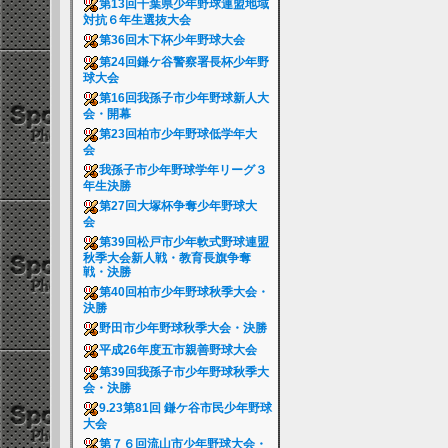
第13回千葉県少年野球連盟地域
対抗６年生選抜大会
第36回木下杯少年野球大会
第24回鎌ケ谷警察署長杯少年野
球大会
第16回我孫子市少年野球新人大
会・開幕
第23回柏市少年野球低学年大
会
我孫子市少年野球学年リーグ３
年生決勝
第27回大塚杯争奪少年野球大
会
第39回松戸市少年軟式野球連盟
秋季大会新人戦・教育長旗争奪
戦・決勝
第40回柏市少年野球秋季大会・
決勝
野田市少年野球秋季大会・決勝
平成26年度五市親善野球大会
第39回我孫子市少年野球秋季大
会・決勝
9.23第81回 鎌ケ谷市民少年野球
大会
第７６回流山市少年野球大会・