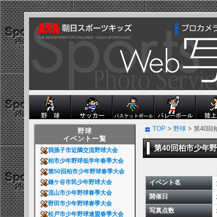
TOP
>
野球
> 第40
野球
イベント一覧
第40回柏市少年
我孫子市近隣交流野球大会
柏市少年野球低学年春季大会
第50回柏市少年野球春季大会
イベント名
鎌ケ谷市民少年野球大会
流山市少年野球春季大会
開催日
野田市少年野球春季大会
写真点数
松戸市少年野球連盟春季大会