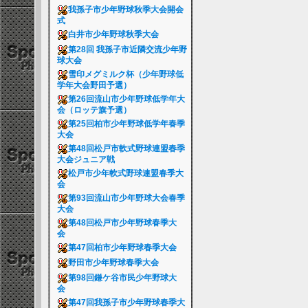
我孫子市少年野球秋季大会開会
式
白井市少年野球秋季大会
第28回 我孫子市近隣交流少年野
球大会
雪印メグミルク杯（少年野球低
学年大会野田予選）
第26回流山市少年野球低学年大
会（ロッテ旗予選）
第25回柏市少年野球低学年春季
大会
第48回松戸市軟式野球連盟春季
大会ジュニア戦
松戸市少年軟式野球連盟春季大
会
第93回流山市少年野球大会春季
大会
第48回松戸市少年野球春季大
会
第47回柏市少年野球春季大会
野田市少年野球春季大会
第98回鎌ケ谷市民少年野球大
会
第47回我孫子市少年野球春季大