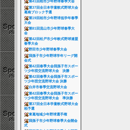
第41回柏市少年野球春季大会
第37回全日本学童軟式野球大会
葛南ブロック予選
第19回柏市少年野球低学年春季
大会
第81回流山市少年野球春季大
会
第42回松戸市少年軟式野球連盟
春季大会
野田市少年野球春季大会
我孫子市少年野球学年リーグ開
会式
第42回春季大会我孫子市スポー
ツ少年団交流野球大会 決勝
第42回春季大会我孫子市スポー
ツ少年団交流野球大会 決勝
白井市春季交流野球大会
第42回春季大会我孫子市スポー
ツ少年団交流野球大会 準決勝
第37回全日本学童軟式野球大会
柏予選
東葛地域少年野球選手権
我孫子市少年野球春季大会開会
式