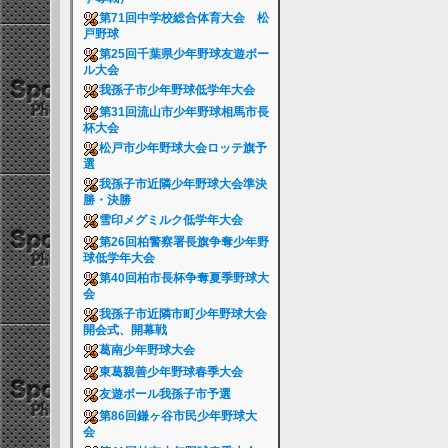
第71回中学校総合体育大会 松
戸野球
第25回千葉県少年野球友遊ボー
ル大会
我孫子市少年野球低学年大会
第31回流山市少年野球相馬市長
杯大会
松戸市少年野球大会ロッテ旗予
選
我孫子市近隣少年野球大会準決
勝・決勝
雪印メグミルク低学年大会
第26回柏警察署長旗争奪少年野
球低学年大会
第40回柏市長杯争奪夏季野球大
会
我孫子市近隣市町少年野球大会
開会式、開幕戦
葛南少年野球大会
東葛親善少年野球春季大会
友遊ボール我孫子市予選
第86回鎌ヶ谷市民少年野球大
会