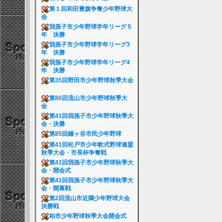
第１回和田豊旗争奪少年野球大
会
我孫子市少年野球学年リーグ５
年 決勝
我孫子市少年野球学年リーグ3
年 決勝
我孫子市少年野球学年リーグ4
年 決勝
第35回野田市少年野球秋季大会
第80回流山市少年野球秋季大
会
第41回我孫子市少年野球秋季大
会・決勝
第85回鎌ヶ谷市民少年野球
第41回松戸市少年軟式野球連盟
秋季大会・市長杯争奪戦
第41回我孫子市少年野球秋季大
会・開会式
第41回我孫子市少年野球秋季大
会・開幕戦
第2回流山市近隣少年野球大会
決勝戦
柏市少年野球秋季大会開会式