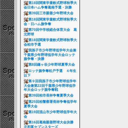
第18回関東学童軟式野球秋季大
会日本ハム争奪葛南予選・決勝
第39回三市親善少年野球大会
第18回関東学童軟式野球秋季大
会・日ハム旗争奪
第70回中学校総合体育大会 葛
北野球
第18回関東学童軟式野球秋季大
会柏市予選
我孫子市少年野球低学年大会兼
千葉県少年野球低学年大会ロッテ
旗争奪・決勝
第8回鎌ヶ谷少年野球夏季大会
ロッテ旗争奪松戸予選 ４年生
以下
第９回我孫子市少年野球低学年
大会兼第22回千葉県少年野球低学
年大会ロッテ旗争奪戦
第39回柏市長杯争奪夏季大会
第25回柏警察署長杯争奪低学年
夏季大会
第19回流山市少年野球低学年大
会
第16回葛南親善野球大会決勝
北初富セブンスターズ