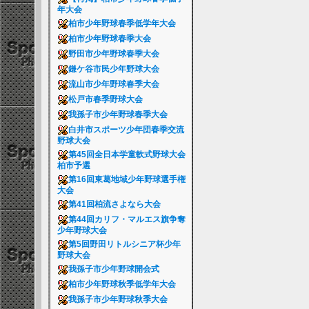
年大会
柏市少年野球春季低学年大会
柏市少年野球春季大会
野田市少年野球春季大会
鎌ケ谷市民少年野球大会
流山市少年野球春季大会
松戸市春季野球大会
我孫子市少年野球春季大会
白井市スポーツ少年団春季交流
野球大会
第45回全日本学童軟式野球大会
柏市予選
第16回東葛地域少年野球選手権
大会
第41回柏流さよなら大会
第44回カリフ・マルエス旗争奪
少年野球大会
第5回野田リトルシニア杯少年
野球大会
我孫子市少年野球開会式
柏市少年野球秋季低学年大会
我孫子市少年野球秋季大会