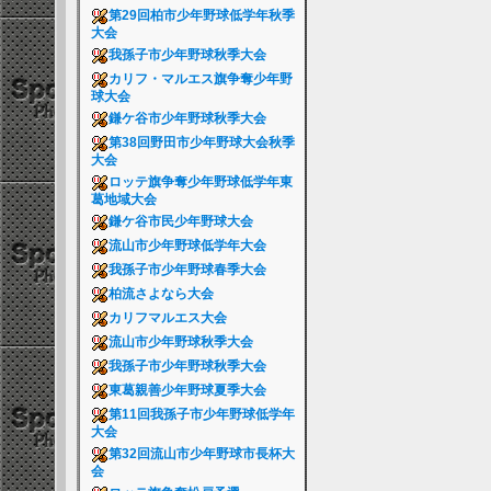
第29回柏市少年野球低学年秋季
大会
我孫子市少年野球秋季大会
カリフ・マルエス旗争奪少年野
球大会
鎌ケ谷市少年野球秋季大会
第38回野田市少年野球大会秋季
大会
ロッテ旗争奪少年野球低学年東
葛地域大会
鎌ケ谷市民少年野球大会
流山市少年野球低学年大会
我孫子市少年野球春季大会
柏流さよなら大会
カリフマルエス大会
流山市少年野球秋季大会
我孫子市少年野球秋季大会
東葛親善少年野球夏季大会
第11回我孫子市少年野球低学年
大会
第32回流山市少年野球市長杯大
会