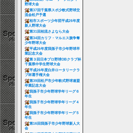
野球大会
第37回千葉県スポ少軟式野球交
流会松戸予選
柏市スポーツ少年団平成26年度
新人野球大会
第31回柏流さよなら大会
第34回カリフ・マルエス旗争奪
少年野球大会
平成26年度我孫子市少年野球卒
業記念大会
第３回日本プロ野球OBクラブ杯
千葉県中学生野球大会
平成26年度白井ロータリークラ
ブ杯選手権大会
第39回松戸市少年軟式野球連盟
卒業記念大会
我孫子市少年野球学年リーグ６
年生
我孫子市少年野球学年リーグ４
年生
我孫子市少年野球学年リーグ５
年生
第16回我孫子市少年野球新人大
会