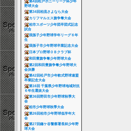
第4回松戸ポニーリーグ杯少年
野球大会
第34回柏流さよなら大会
カリフマルエス旗争奪大会
柏市スポーツ少年団卒団式記念
試合
我孫子少年野球学年リーグ６年
生
我孫子市少年野球卒業記念大会
日本プロ野球ＯＢクラブ杯
和田豊旗争奪少年野球大会
第2回和田豊旗争奪少年野球大
会決勝
第42回松戸市少年軟式野球連盟
卒業記念大会
第16回 千葉県少年野球地域対抗
６年生選抜大会
第36回野田市少年野球秋季大
会
柏市少年野球秋季大会
第26回柏市少年野球低学年大
会
第27回鎌ケ谷警察署長杯少年野
球大会