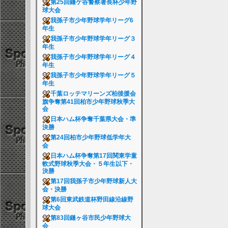
第25回鎌ケ谷警察署長杯少年野
球大会
我孫子市少年野球学年リーグ6
年生
我孫子市少年野球学年リーグ３
年生
我孫子市少年野球学年リーグ４
年生
我孫子市少年野球学年リーグ５
年生
千葉ロッテマリーンズ柏後援会
旗争奪第41回柏市少年野球秋季大
会
日本ハム杯争奪千葉県大会・準
決勝
第24回柏市少年野球低学年大
会
日本ハム杯争奪第17回関東学童
軟式野球秋季大会・５年生以下・
決勝
第17回我孫子市少年野球新人大
会・決勝
第6回東武鉄道杯野田線沿線野
球大会
第83回鎌ヶ谷市民少年野球大
会