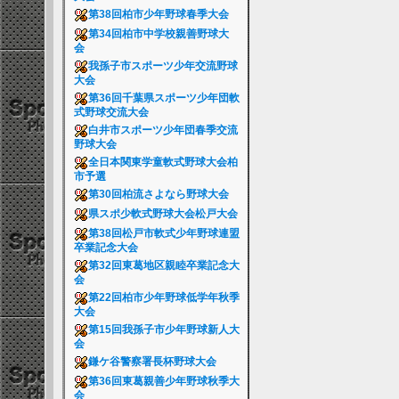
第38回柏市少年野球春季大会
第34回柏市中学校親善野球大
会
我孫子市スポーツ少年交流野球
大会
第36回千葉県スポーツ少年団軟
式野球交流大会
白井市スポーツ少年団春季交流
野球大会
全日本関東学童軟式野球大会柏
市予選
第30回柏流さよなら野球大会
県スポ少軟式野球大会松戸大会
第38回松戸市軟式少年野球連盟
卒業記念大会
第32回東葛地区親睦卒業記念大
会
第22回柏市少年野球低学年秋季
大会
第15回我孫子市少年野球新人大
会
鎌ケ谷警察署長杯野球大会
第36回東葛親善少年野球秋季大
会