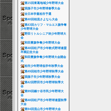
第15回東葛地域少年野球大会
我孫子市少年野球春季大会
全日本学童柏市予選
第40回柏流さよなら大会
第43回カリフ・マルエス旗争奪
少年野球大会
野田リトルシニア杯少年野球大
会
和田豊旗争奪少年野球大会
第48回松戸市少年軟式野球連盟
卒業記念大会
和田豊旗争奪少年野球大会開会
式
柏市少年野球低学年秋季大会
第49回柏市少年野球秋季大会
我孫子市少年野球秋季大会
第42回野田市少年野球秋季大
会
第99回鎌ケ谷市民少年野球大
会
第48回松戸市少年野球連盟秋季
大会
第94回流山市少年野球大会