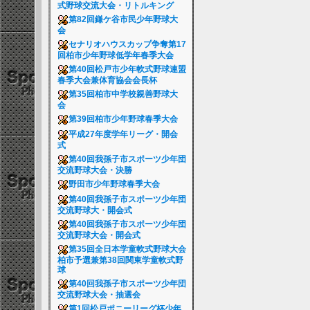
式野球交流大会・リトルキング
第82回鎌ケ谷市民少年野球大
会
セナリオハウスカップ争奪第17
回柏市少年野球低学年春季大会
第40回松戸市少年軟式野球連盟
春季大会兼体育協会会長杯
第35回柏市中学校親善野球大
会
第39回柏市少年野球春季大会
平成27年度学年リーグ・開会
式
第40回我孫子市スポーツ少年団
交流野球大会・決勝
野田市少年野球春季大会
第40回我孫子市スポーツ少年団
交流野球大・開会式
第40回我孫子市スポーツ少年団
交流野球大会・開会式
第35回全日本学童軟式野球大会
柏市予選兼第38回関東学童軟式野
球
第40回我孫子市スポーツ少年団
交流野球大会・抽選会
第1回松戸ポニーリーグ杯少年