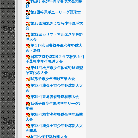
我孫子市少年野球春季大会開幕
戦
第3回松戸ポニーリーグ野球大
会
第33回柏流さよなら少年野球大
会
第32回カリフ・マルエス争奪野
球大会
第１回和田豊旗争奪少年野球大
会・決勝
日本プロ野球OBクラブ杯第５回
千葉県中学生野球大会
第41回松戸市少年軟式野球連盟
卒業記念大会
我孫子市少年野球卒業大会
第18回我孫子市少年野球新人大
会
第39回東葛親善野球秋季大会
我孫子市少年野球学年リーグ6
年生
第25回柏市少年野球低学年秋季
大会
第18回我孫子市少年野球新人大
会開幕
柏市少年野球秋季大会