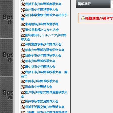
掲載期限
我孫子市少年野球春季大会
白井市少年野球春季大会
全日本学童軟式野球大会柏市予
掲載期限が過ぎ
選
東葛地域少年野球選手権
第42回柏流さよなら大会
第6回野田リトルシニア少年野
球大会
和田豊旗争奪少年野球大会
柏市少年野球秋季低学年大会
我孫子市少年野球秋季大会
柏市少年野球秋季大会
鎌ケ谷市少年野球大会
我孫子市少年野球秋季大会・開
会式
野田市少年野球秋季大会
流山市少年野球大会
松戸市少年軟式野球連盟秋季大
会
白井市秋季交流野球大会
我孫子近隣交流少年野球大会
【再掲】柏市少年野球春季低学