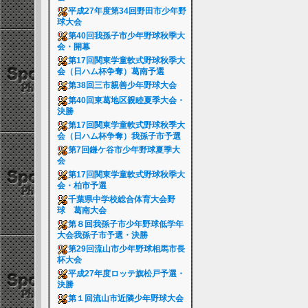
平成27年度第34回野田市少年野
球大会
第40回我孫子市少年野球秋季大
会・開幕
第17回関東学童軟式野球秋季大
会（日ハム杯争奪）葛南予選
第38回三市親善少年野球大会
第40回東葛地区親睦夏季大会・
決勝
第17回関東学童軟式野球秋季大
会（日ハム杯争奪）我孫子市予選
第7回鎌ケ谷市少年野球夏季大
会
第17回関東学童軟式野球秋季大
会・柏市予選
千葉県中学校総合体育大会野
球 葛南大会
第８回我孫子市少年野球低学年
大会我孫子市予選・決勝
第29回流山市少年野球相馬市長
杯大会
平成27年度ロッテ旗松戸予選・
決勝
第１回流山市近隣少年野球大会