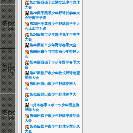
第27回我孫子近隣交流少年野球
大会
第28回千葉県少年野球低学年大
会野田市予選
第28回千葉県少年野球低学年大
会流山市予選
第24回柏市少年野球低学年春季
大会
第46回柏市少年野球春季大会
第96回鎌ケ谷市市民少年野球大
会
第46回我孫子市少年野球春季大
会
第47回松戸市少年軟式野球連盟
春季大会
第91回流山市少年野球春季大
会
第41回野田市少年野球春季大
会
白井市春季スポーツ少年団交流
野球大会
第46回松戸市少年野球卒業記念
大会
第45回松戸市少年野球卒業記念
大会