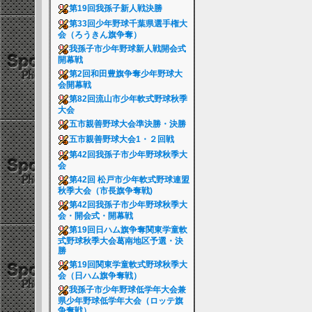
第19回我孫子新人戦決勝
第33回少年野球千葉県選手権大
会（ろうきん旗争奪）
我孫子市少年野球新人戦開会式
開幕戦
第2回和田豊旗争奪少年野球大
会開幕戦
第82回流山市少年軟式野球秋季
大会
五市親善野球大会準決勝・決勝
五市親善野球大会1・２回戦
第42回我孫子市少年野球秋季大
会
第42回 松戸市少年軟式野球連盟
秋季大会（市長旗争奪戦)
第42回我孫子市少年野球秋季大
会・開会式・開幕戦
第19回日ハム旗争奪関東学童軟
式野球秋季大会葛南地区予選・決
勝
第19回関東学童軟式野球秋季大
会（日ハム旗争奪戦）
我孫子市少年野球低学年大会兼
県少年野球低学年大会（ロッテ旗
争奪戦）