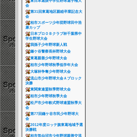
東日本選抜中学生野球選手権大
会
第31回東葛地区親睦卒業記念大
会
柏市スポーツ少年団野球田中浩
康カップ
日本プロＯＢクラブ杯千葉県中
学生野球大会
我孫子少年野球新人戦
鎌ケ谷警察長杯野球大会
東葛親善少年野球大会
柏市少年野球秋季低学年大会
大塚杯争奪少年野球大会
流山市少年野球大会Ａブロック
決勝
東関東連盟秋季野球大会
柏市少年野球秋季大会
松戸市少年軟式野球連盟秋季大
会
第77回鎌ケ谷市民少年野球大
会
2012年度ロッテ旗東葛地域予選
決勝戦
柏市気仙沼市少年野球親善交流