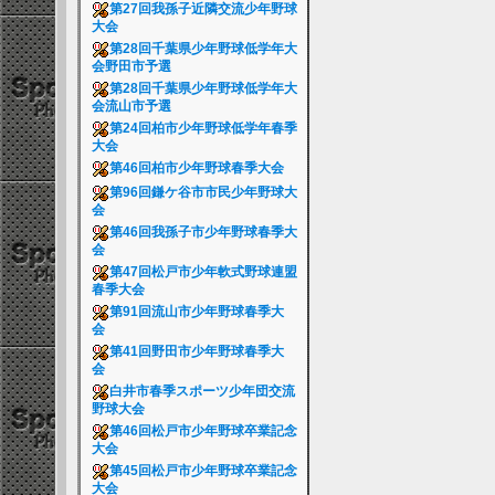
第27回我孫子近隣交流少年野球
大会
第28回千葉県少年野球低学年大
会野田市予選
第28回千葉県少年野球低学年大
会流山市予選
第24回柏市少年野球低学年春季
大会
第46回柏市少年野球春季大会
第96回鎌ケ谷市市民少年野球大
会
第46回我孫子市少年野球春季大
会
第47回松戸市少年軟式野球連盟
春季大会
第91回流山市少年野球春季大
会
第41回野田市少年野球春季大
会
白井市春季スポーツ少年団交流
野球大会
第46回松戸市少年野球卒業記念
大会
第45回松戸市少年野球卒業記念
大会