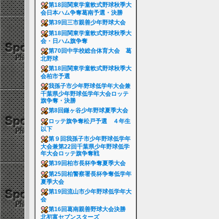
第18回関東学童軟式野球秋季大
会日本ハム争奪葛南予選・決勝
第39回三市親善少年野球大会
第18回関東学童軟式野球秋季大
会・日ハム旗争奪
第70回中学校総合体育大会 葛
北野球
第18回関東学童軟式野球秋季大
会柏市予選
我孫子市少年野球低学年大会兼
千葉県少年野球低学年大会ロッテ
旗争奪・決勝
第8回鎌ヶ谷少年野球夏季大会
ロッテ旗争奪松戸予選 ４年生
以下
第９回我孫子市少年野球低学年
大会兼第22回千葉県少年野球低学
年大会ロッテ旗争奪戦
第39回柏市長杯争奪夏季大会
第25回柏警察署長杯争奪低学年
夏季大会
第19回流山市少年野球低学年大
会
第16回葛南親善野球大会決勝
北初富セブンスターズ