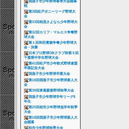
我孫子市少年野球春季大会開幕
戦
第3回松戸ポニーリーグ野球大
会
第33回柏流さよなら少年野球大
会
第32回カリフ・マルエス争奪野
球大会
第１回和田豊旗争奪少年野球大
会・決勝
日本プロ野球OBクラブ杯第５回
千葉県中学生野球大会
第41回松戸市少年軟式野球連盟
卒業記念大会
我孫子市少年野球卒業大会
第18回我孫子市少年野球新人大
会
第39回東葛親善野球秋季大会
我孫子市少年野球学年リーグ6
年生
第25回柏市少年野球低学年秋季
大会
第18回我孫子市少年野球新人大
会開幕
柏市少年野球秋季大会