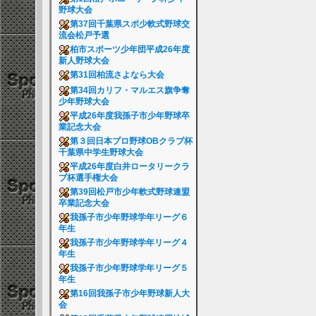
野球大会
第37回千葉県スポ少軟式野球交
流会松戸予選
柏市スポーツ少年団平成26年度
新人野球大会
第31回柏流さよなら大会
第34回カリフ・マルエス旗争奪
少年野球大会
平成26年度我孫子市少年野球卒
業記念大会
第３回日本プロ野球OBクラブ杯
千葉県中学生野球大会
平成26年度白井ロータリークラ
ブ杯選手権大会
第39回松戸市少年軟式野球連盟
卒業記念大会
我孫子市少年野球学年リーグ６
年生
我孫子市少年野球学年リーグ４
年生
我孫子市少年野球学年リーグ５
年生
第16回我孫子市少年野球新人大
会