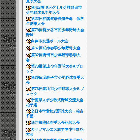
夏季大会
第4回雪印メグミルク杯野田市
少年野球低学年大会
第22回柏警察署長旗争奪 低学
年夏季大会
第78回鎌ケ谷市民少年野球大会
野球
白井市友遊ボール大会
第37回柏市春季少年野球大会
第32回野田市少年野球春季大
会
第73回流山少年野球大会Aブロ
ック
第39回我孫子市少年野球春季大
会
第73回流山市少年野球大会Ｂブ
ロック
千葉県スポ少軟式野球交流大会
柏予選
全日本学童軟式野球大会・柏市
予選
酒井根地区春季大会記念大会
カリフマルエス旗争奪少年野球
大会