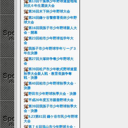
第13回千葉県少年野球連盟地域
対抗６年生選抜大会
第36回木下杯少年野球大会
第24回鎌ケ谷警察署長杯少年野
球大会
第16回我孫子市少年野球新人大
会・開幕
第23回柏市少年野球低学年大
会
我孫子市少年野球学年リーグ３
年生決勝
第27回大塚杯争奪少年野球大
会
第39回松戸市少年軟式野球連盟
秋季大会新人戦・教育長旗争奪
戦・決勝
第40回柏市少年野球秋季大会・
決勝
野田市少年野球秋季大会・決勝
平成26年度五市親善野球大会
第39回我孫子市少年野球秋季大
会・決勝
9.23第81回 鎌ケ谷市民少年野球
大会
第７６回流山市少年野球大会・