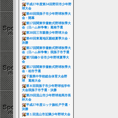
平成27年度第34回野田市少年野
球大会
第40回我孫子市少年野球秋季大
会・開幕
第17回関東学童軟式野球秋季大
会（日ハム杯争奪）葛南予選
第38回三市親善少年野球大会
第40回東葛地区親睦夏季大会・
決勝
第17回関東学童軟式野球秋季大
会（日ハム杯争奪）我孫子市予選
第7回鎌ケ谷市少年野球夏季大
会
第17回関東学童軟式野球秋季大
会・柏市予選
千葉県中学校総合体育大会野
球 葛南大会
第８回我孫子市少年野球低学年
大会我孫子市予選・決勝
第29回流山市少年野球相馬市長
杯大会
平成27年度ロッテ旗松戸予選・
決勝
第１回流山市近隣少年野球大会