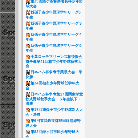
第25回鎌ケ谷警察署長杯少年野
球大会
我孫子市少年野球学年リーグ6
年生
我孫子市少年野球学年リーグ３
年生
我孫子市少年野球学年リーグ４
年生
我孫子市少年野球学年リーグ５
年生
千葉ロッテマリーンズ柏後援会
旗争奪第41回柏市少年野球秋季大
会
日本ハム杯争奪千葉県大会・準
決勝
第24回柏市少年野球低学年大
会
日本ハム杯争奪第17回関東学童
軟式野球秋季大会・５年生以下・
決勝
第17回我孫子市少年野球新人大
会・決勝
第6回東武鉄道杯野田線沿線野
球大会
第83回鎌ヶ谷市民少年野球大
会