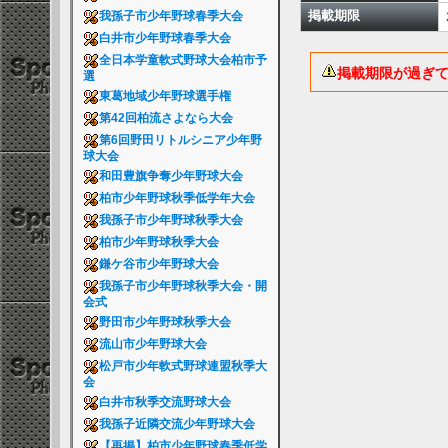
掲載期限
我孫子市少年野球春季大会
白井市少年野球春季大会
全日本学童軟式野球大会柏市予
掲載期限が過ぎ
選
東葛地域少年野球選手権
第42回柏流さよなら大会
第6回野田リトルシニア少年野
球大会
和田豊旗争奪少年野球大会
柏市少年野球秋季低学年大会
我孫子市少年野球秋季大会
柏市少年野球秋季大会
鎌ケ谷市少年野球大会
我孫子市少年野球秋季大会・開
会式
野田市少年野球秋季大会
流山市少年野球大会
松戸市少年軟式野球連盟秋季大
会
白井市秋季交流野球大会
我孫子近隣交流少年野球大会
【再掲】柏市少年野球春季低学