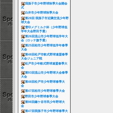
我孫子市少年野球秋季大会開会
式
白井市少年野球秋季大会
第28回 我孫子市近隣交流少年野
球大会
雪印メグミルク杯（少年野球低
学年大会野田予選）
第26回流山市少年野球低学年大
会（ロッテ旗予選）
第25回柏市少年野球低学年春季
大会
第48回松戸市軟式野球連盟春季
大会ジュニア戦
松戸市少年軟式野球連盟春季大
会
第93回流山市少年野球大会春季
大会
第48回松戸市少年野球春季大
会
第47回柏市少年野球春季大会
野田市少年野球春季大会
第98回鎌ケ谷市民少年野球大
会
第47回我孫子市少年野球春季大