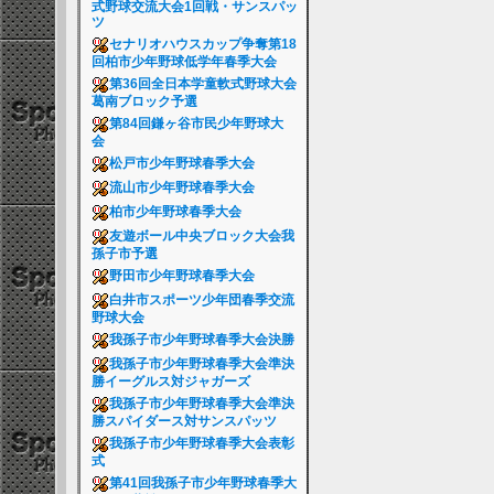
式野球交流大会1回戦・サンスパッ
ツ
セナリオハウスカップ争奪第18
回柏市少年野球低学年春季大会
第36回全日本学童軟式野球大会
葛南ブロック予選
第84回鎌ヶ谷市民少年野球大
会
松戸市少年野球春季大会
流山市少年野球春季大会
柏市少年野球春季大会
友遊ボール中央ブロック大会我
孫子市予選
野田市少年野球春季大会
白井市スポーツ少年団春季交流
野球大会
我孫子市少年野球春季大会決勝
我孫子市少年野球春季大会準決
勝イーグルス対ジャガーズ
我孫子市少年野球春季大会準決
勝スパイダース対サンスパッツ
我孫子市少年野球春季大会表彰
式
第41回我孫子市少年野球春季大