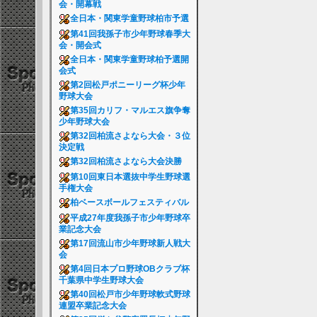
会・開幕戦
全日本・関東学童野球柏市予選
第41回我孫子市少年野球春季大
会・開会式
全日本・関東学童野球柏予選開
会式
第2回松戸ポニーリーグ杯少年
野球大会
第35回カリフ・マルエス旗争奪
少年野球大会
第32回柏流さよなら大会・３位
決定戦
第32回柏流さよなら大会決勝
第10回東日本選抜中学生野球選
手権大会
柏ベースボールフェスティバル
平成27年度我孫子市少年野球卒
業記念大会
第17回流山市少年野球新人戦大
会
第4回日本プロ野球OBクラブ杯
千葉県中学生野球大会
第40回松戸市少年野球軟式野球
連盟卒業記念大会