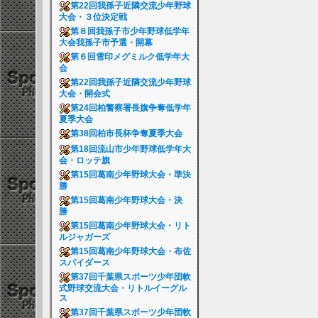
第22回我孫子近隣交流少年野球
大会・３位決定戦
第８回我孫子市少年野球低学年
大会我孫子市予選・開幕
第６回雪印メグミルク低学年大
会
第22回我孫子近隣交流少年野球
大会・開会式
第24回柏警察署長旗争奪低学年
夏季大会
第38回柏市長杯争奪夏季大会
第18回流山市少年野球低学年大
会・ロッテ旗
第15回葛南少年野球大会・準決
勝
第15回葛南少年野球大会・決
勝
第15回葛南少年野球大会・リト
ルジャガーズ
第15回葛南少年野球大会・布佐
スパイダース
第37回千葉県スポーツ少年団軟
式野球交流大会・リトルイーグル
ス
第37回千葉県スポーツ少年団軟