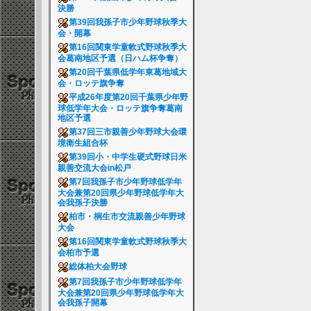
決勝
第39回我孫子市少年野球秋季大
会・開幕
第16回関東学童軟式野球秋季大
会葛南地区予選（日ハム杯争奪）
第20回千葉県低学年東葛地域大
会・ロッテ旗争奪
平成26年度第20回千葉県少年野
球低学年大会・ロッテ旗争奪葛南
地区予選
第37回三市親善少年野球大会環
境衛生組合杯
第39回小・中学生硬式野球日米
親善交流大会in松戸
第7回我孫子市少年野球低学年
大会兼第20回県少年野球低学年大
会我孫子決勝
柏市・桐生市交流親善少年野球
大会
第16回関東学童軟式野球秋季大
会柏市予選
総体柏大会野球
第7回我孫子市少年野球低学年
大会兼第20回県少年野球低学年大
会我孫子開幕