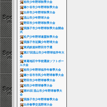
柏市少年野球秋季大会
鎌ケ谷市少年野球秋季大会
白井市少年野球秋季大会
流山市少年野球大会
野田市少年野球秋季大会
我孫子市少年野球秋季大会開会
式
松戸少年野球連盟秋季大会
我孫子市近隣少年野球大会
東武鉄道杯野田市予選
第27回流山市少年野球低学年大
会
東葛地区中学校選抜ソフトボー
ル大会
柏市少年野球低学年春季大会
鎌ケ谷市市民少年野球春季大会
野田市少年野球春季大会
柏市少年野球春季大会
第95回 流山市少年野球春季大
会
我孫子市少年野球春季大会
白井春季交流野球大会