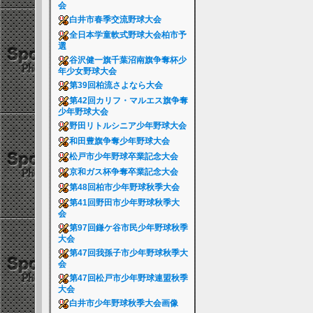
会
白井市春季交流野球大会
全日本学童軟式野球大会柏市予
選
谷沢健一旗千葉沼南旗争奪杯少
年少女野球大会
第39回柏流さよなら大会
第42回カリフ・マルエス旗争奪
少年野球大会
野田リトルシニア少年野球大会
和田豊旗争奪少年野球大会
松戸市少年野球卒業記念大会
京和ガス杯争奪卒業記念大会
第48回柏市少年野球秋季大会
第41回野田市少年野球秋季大
会
第97回鎌ケ谷市民少年野球秋季
大会
第47回我孫子市少年野球秋季大
会
第47回松戸市少年野球連盟秋季
大会
白井市少年野球秋季大会画像