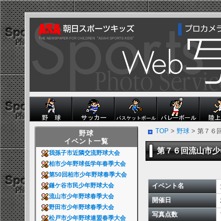
TOP
>
野球
> 第７６
野球
イベント一覧
第７６回流山市
我孫子市近隣交流野球大会
柏市少年野球低学年春季大会
第50回柏市少年野球春季大会
イベント名
鎌ケ谷市民少年野球大会
流山市少年野球春季大会
開催日
野田市少年野球春季大会
写真点数
松戸市少年野球連盟春季大会