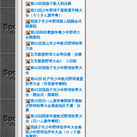
第19回我孫子新人戦決勝
第33回少年野球千葉県選手権大
会（ろうきん旗争奪）
我孫子市少年野球新人戦開会式
開幕戦
第2回和田豊旗争奪少年野球大
会開幕戦
第82回流山市少年軟式野球秋季
大会
五市親善野球大会準決勝・決勝
五市親善野球大会1・２回戦
第42回我孫子市少年野球秋季大
会
第42回 松戸市少年軟式野球連盟
秋季大会（市長旗争奪戦)
第42回我孫子市少年野球秋季大
会・開会式・開幕戦
第19回日ハム旗争奪関東学童軟
式野球秋季大会葛南地区予選・決
勝
第19回関東学童軟式野球秋季大
会（日ハム旗争奪戦）
我孫子市少年野球低学年大会兼
県少年野球低学年大会（ロッテ旗
争奪戦）