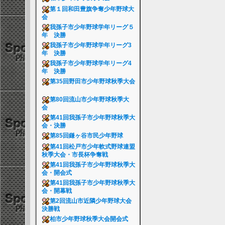
第１回和田豊旗争奪少年野球大
会
我孫子市少年野球学年リーグ５
年 決勝
我孫子市少年野球学年リーグ3
年 決勝
我孫子市少年野球学年リーグ4
年 決勝
第35回野田市少年野球秋季大会
第80回流山市少年野球秋季大
会
第41回我孫子市少年野球秋季大
会・決勝
第85回鎌ヶ谷市民少年野球
第41回松戸市少年軟式野球連盟
秋季大会・市長杯争奪戦
第41回我孫子市少年野球秋季大
会・開会式
第41回我孫子市少年野球秋季大
会・開幕戦
第2回流山市近隣少年野球大会
決勝戦
柏市少年野球秋季大会開会式