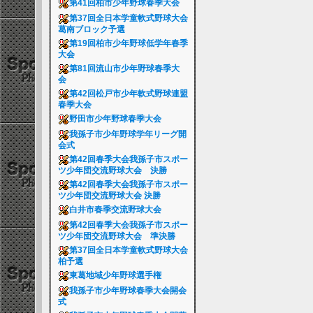
第41回柏市少年野球春季大会
第37回全日本学童軟式野球大会
葛南ブロック予選
第19回柏市少年野球低学年春季
大会
第81回流山市少年野球春季大
会
第42回松戸市少年軟式野球連盟
春季大会
野田市少年野球春季大会
我孫子市少年野球学年リーグ開
会式
第42回春季大会我孫子市スポー
ツ少年団交流野球大会 決勝
第42回春季大会我孫子市スポー
ツ少年団交流野球大会 決勝
白井市春季交流野球大会
第42回春季大会我孫子市スポー
ツ少年団交流野球大会 準決勝
第37回全日本学童軟式野球大会
柏予選
東葛地域少年野球選手権
我孫子市少年野球春季大会開会
式