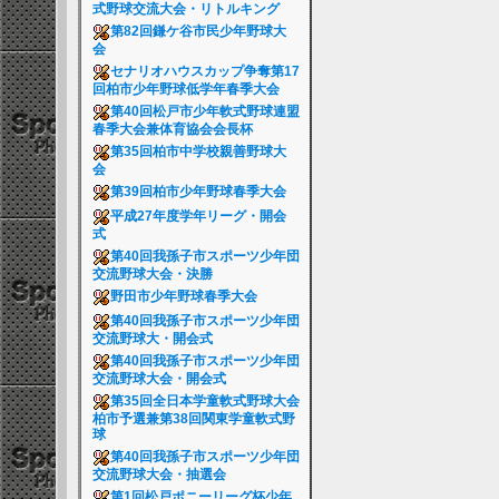
式野球交流大会・リトルキング
第82回鎌ケ谷市民少年野球大
会
セナリオハウスカップ争奪第17
回柏市少年野球低学年春季大会
第40回松戸市少年軟式野球連盟
春季大会兼体育協会会長杯
第35回柏市中学校親善野球大
会
第39回柏市少年野球春季大会
平成27年度学年リーグ・開会
式
第40回我孫子市スポーツ少年団
交流野球大会・決勝
野田市少年野球春季大会
第40回我孫子市スポーツ少年団
交流野球大・開会式
第40回我孫子市スポーツ少年団
交流野球大会・開会式
第35回全日本学童軟式野球大会
柏市予選兼第38回関東学童軟式野
球
第40回我孫子市スポーツ少年団
交流野球大会・抽選会
第1回松戸ポニーリーグ杯少年