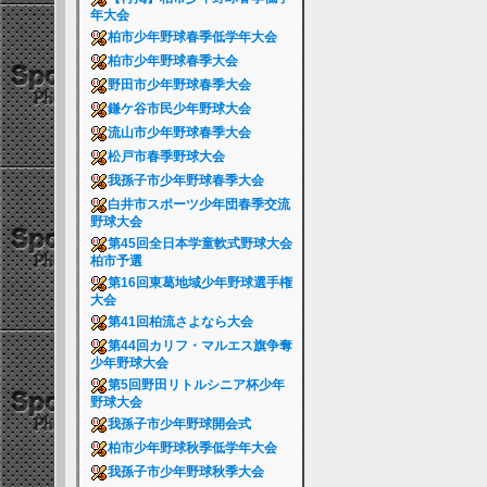
年大会
柏市少年野球春季低学年大会
柏市少年野球春季大会
野田市少年野球春季大会
鎌ケ谷市民少年野球大会
流山市少年野球春季大会
松戸市春季野球大会
我孫子市少年野球春季大会
白井市スポーツ少年団春季交流
野球大会
第45回全日本学童軟式野球大会
柏市予選
第16回東葛地域少年野球選手権
大会
第41回柏流さよなら大会
第44回カリフ・マルエス旗争奪
少年野球大会
第5回野田リトルシニア杯少年
野球大会
我孫子市少年野球開会式
柏市少年野球秋季低学年大会
我孫子市少年野球秋季大会