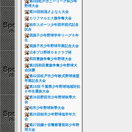
第4回松戸ポニーリーグ杯少年
野球大会
第34回柏流さよなら大会
カリフマルエス旗争奪大会
柏市スポーツ少年団卒団式記念
試合
我孫子少年野球学年リーグ６年
生
我孫子市少年野球卒業記念大会
日本プロ野球ＯＢクラブ杯
和田豊旗争奪少年野球大会
第2回和田豊旗争奪少年野球大
会決勝
第42回松戸市少年軟式野球連盟
卒業記念大会
第16回 千葉県少年野球地域対抗
６年生選抜大会
第36回野田市少年野球秋季大
会
柏市少年野球秋季大会
第26回柏市少年野球低学年大
会
第27回鎌ケ谷警察署長杯少年野
球大会