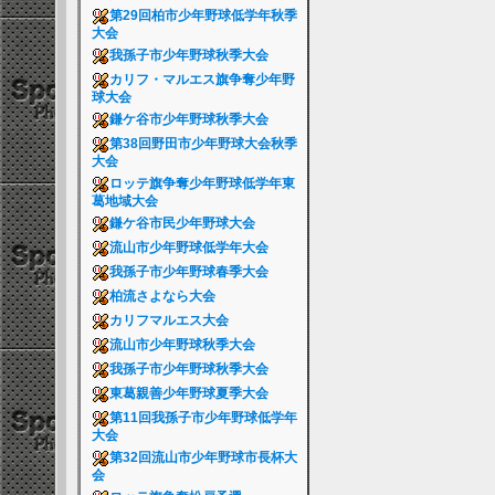
第29回柏市少年野球低学年秋季
大会
我孫子市少年野球秋季大会
カリフ・マルエス旗争奪少年野
球大会
鎌ケ谷市少年野球秋季大会
第38回野田市少年野球大会秋季
大会
ロッテ旗争奪少年野球低学年東
葛地域大会
鎌ケ谷市民少年野球大会
流山市少年野球低学年大会
我孫子市少年野球春季大会
柏流さよなら大会
カリフマルエス大会
流山市少年野球秋季大会
我孫子市少年野球秋季大会
東葛親善少年野球夏季大会
第11回我孫子市少年野球低学年
大会
第32回流山市少年野球市長杯大
会