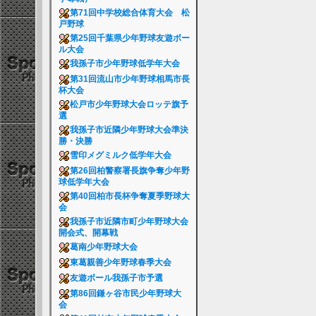
第71回中学校総合体育大会 松
戸野球
第25回千葉県少年野球友遊ボー
ル大会
我孫子市少年野球低学年大会
第31回流山市少年野球相馬市長
杯大会
松戸市少年野球大会ロッテ旗予
選
我孫子市近隣少年野球大会準決
勝・決勝
雪印メグミルク低学年大会
第26回柏警察署長旗争奪少年野
球低学年大会
第40回柏市長杯争奪夏季野球大
会
我孫子市近隣市町少年野球大会
開会式、開幕戦
葛南少年野球大会
東葛親善少年野球春季大会
友遊ボール我孫子市予選
第86回鎌ヶ谷市民少年野球大
会