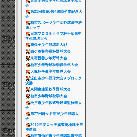
東日本選抜中学生野球選手権大
会
第31回東葛地区親睦卒業記念大
会
柏市スポーツ少年団野球田中浩
康カップ
日本プロＯＢクラブ杯千葉県中
学生野球大会
我孫子少年野球新人戦
鎌ケ谷警察長杯野球大会
東葛親善少年野球大会
柏市少年野球秋季低学年大会
大塚杯争奪少年野球大会
流山市少年野球大会Ａブロック
決勝
東関東連盟秋季野球大会
柏市少年野球秋季大会
松戸市少年軟式野球連盟秋季大
会
第77回鎌ケ谷市民少年野球大
会
2012年度ロッテ旗東葛地域予選
決勝戦
柏市気仙沼市少年野球親善交流