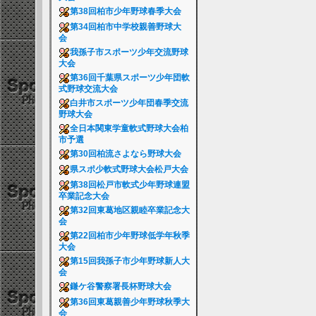
第38回柏市少年野球春季大会
第34回柏市中学校親善野球大
会
我孫子市スポーツ少年交流野球
大会
第36回千葉県スポーツ少年団軟
式野球交流大会
白井市スポーツ少年団春季交流
野球大会
全日本関東学童軟式野球大会柏
市予選
第30回柏流さよなら野球大会
県スポ少軟式野球大会松戸大会
第38回松戸市軟式少年野球連盟
卒業記念大会
第32回東葛地区親睦卒業記念大
会
第22回柏市少年野球低学年秋季
大会
第15回我孫子市少年野球新人大
会
鎌ケ谷警察署長杯野球大会
第36回東葛親善少年野球秋季大
会