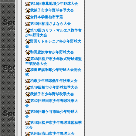
第15回東葛地域少年野球大会
我孫子市少年野球春季大会
全日本学童柏市予選
第40回柏流さよなら大会
第43回カリフ・マルエス旗争奪
少年野球大会
野田リトルシニア杯少年野球大
会
和田豊旗争奪少年野球大会
第48回松戸市少年軟式野球連盟
卒業記念大会
和田豊旗争奪少年野球大会開会
式
柏市少年野球低学年秋季大会
第49回柏市少年野球秋季大会
我孫子市少年野球秋季大会
第42回野田市少年野球秋季大
会
第99回鎌ケ谷市民少年野球大
会
第48回松戸市少年野球連盟秋季
大会
第94回流山市少年野球大会