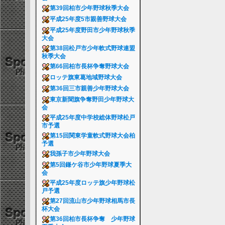
第39回柏市少年野球秋季大会
平成25年度5市親善野球大会
平成25年度野田市少年野球秋季
大会
第38回松戸市少年軟式野球連盟
秋季大会
第66回柏市長杯争奪野球大会
ロッテ旗東葛地域野球大会
第36回三市親善少年野球大会
東京新聞旗争奪野田少年野球大
会
平成25年度中学校総体野球松戸
市予選
第15回関東学童軟式野球大会柏
予選
我孫子市少年野球大会
第5回鎌ケ谷市少年野球夏季大
会
平成25年度ロッテ旗少年野球松
戸予選
第27回流山市少年野球相馬市長
杯大会
第36回柏市長杯争奪 少年野球