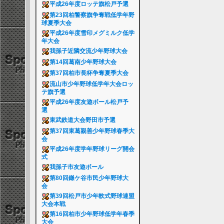
平成26年度ロッテ旗松戸予選
第23回柏警察旗争奪戦低学年野
球夏季大会
平成26年度雪印メグミルク低学
年大会
我孫子近隣交流少年野球大会
第14回葛南少年野球大会
第37回柏市長杯争奪夏季大会
流山市少年野球低学年大会ロッ
テ旗予選
平成26年度友遊ボール松戸予
選
東武鉄道大会野田市予選
第37回東葛親善少年野球春季大
会
平成26年度学年野球リーグ開会
式
我孫子市友遊ボール
第80回鎌ケ谷市民少年野球大
会
第39回松戸市少年軟式野球連盟
大会本戦
第16回柏市少年野球低学年春季
大会