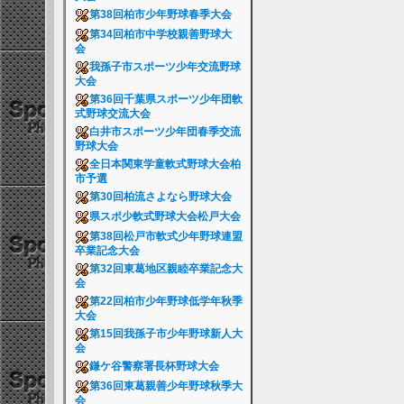
第38回柏市少年野球春季大会
第34回柏市中学校親善野球大
会
我孫子市スポーツ少年交流野球
大会
第36回千葉県スポーツ少年団軟
式野球交流大会
白井市スポーツ少年団春季交流
野球大会
全日本関東学童軟式野球大会柏
市予選
第30回柏流さよなら野球大会
県スポ少軟式野球大会松戸大会
第38回松戸市軟式少年野球連盟
卒業記念大会
第32回東葛地区親睦卒業記念大
会
第22回柏市少年野球低学年秋季
大会
第15回我孫子市少年野球新人大
会
鎌ケ谷警察署長杯野球大会
第36回東葛親善少年野球秋季大
会