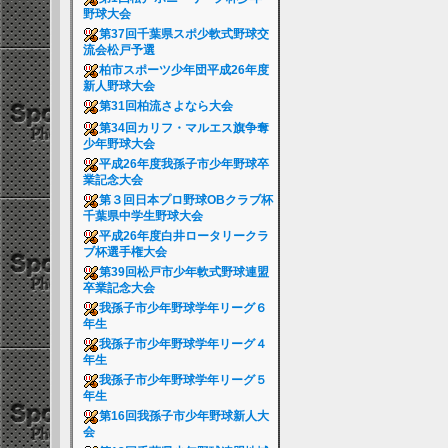
野球大会
第37回千葉県スポ少軟式野球交
流会松戸予選
柏市スポーツ少年団平成26年度
新人野球大会
第31回柏流さよなら大会
第34回カリフ・マルエス旗争奪
少年野球大会
平成26年度我孫子市少年野球卒
業記念大会
第３回日本プロ野球OBクラブ杯
千葉県中学生野球大会
平成26年度白井ロータリークラ
ブ杯選手権大会
第39回松戸市少年軟式野球連盟
卒業記念大会
我孫子市少年野球学年リーグ６
年生
我孫子市少年野球学年リーグ４
年生
我孫子市少年野球学年リーグ５
年生
第16回我孫子市少年野球新人大
会