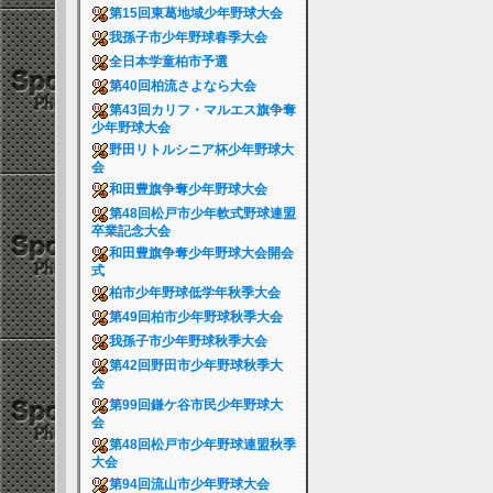
第15回東葛地域少年野球大会
我孫子市少年野球春季大会
全日本学童柏市予選
第40回柏流さよなら大会
第43回カリフ・マルエス旗争奪
少年野球大会
野田リトルシニア杯少年野球大
会
和田豊旗争奪少年野球大会
第48回松戸市少年軟式野球連盟
卒業記念大会
和田豊旗争奪少年野球大会開会
式
柏市少年野球低学年秋季大会
第49回柏市少年野球秋季大会
我孫子市少年野球秋季大会
第42回野田市少年野球秋季大
会
第99回鎌ケ谷市民少年野球大
会
第48回松戸市少年野球連盟秋季
大会
第94回流山市少年野球大会