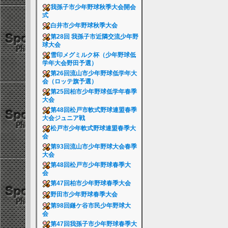
我孫子市少年野球秋季大会開会
式
白井市少年野球秋季大会
第28回 我孫子市近隣交流少年野
球大会
雪印メグミルク杯（少年野球低
学年大会野田予選）
第26回流山市少年野球低学年大
会（ロッテ旗予選）
第25回柏市少年野球低学年春季
大会
第48回松戸市軟式野球連盟春季
大会ジュニア戦
松戸市少年軟式野球連盟春季大
会
第93回流山市少年野球大会春季
大会
第48回松戸市少年野球春季大
会
第47回柏市少年野球春季大会
野田市少年野球春季大会
第98回鎌ケ谷市民少年野球大
会
第47回我孫子市少年野球春季大