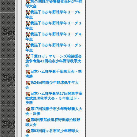
第25回鎌ケ谷警察署長杯少年野
球大会
我孫子市少年野球学年リーグ6
年生
我孫子市少年野球学年リーグ３
年生
我孫子市少年野球学年リーグ４
年生
我孫子市少年野球学年リーグ５
年生
千葉ロッテマリーンズ柏後援会
旗争奪第41回柏市少年野球秋季大
会
日本ハム杯争奪千葉県大会・準
決勝
第24回柏市少年野球低学年大
会
日本ハム杯争奪第17回関東学童
軟式野球秋季大会・５年生以下・
決勝
第17回我孫子市少年野球新人大
会・決勝
第6回東武鉄道杯野田線沿線野
球大会
第83回鎌ヶ谷市民少年野球大
会