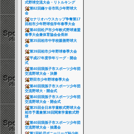
式野球交流大会・リトルキング
第82回鎌ケ谷市民少年野球大
会
セナリオハウスカップ争奪第17
回柏市少年野球低学年春季大会
第40回松戸市少年軟式野球連盟
春季大会兼体育協会会長杯
第35回柏市中学校親善野球大
会
第39回柏市少年野球春季大会
平成27年度学年リーグ・開会
式
第40回我孫子市スポーツ少年団
交流野球大会・決勝
野田市少年野球春季大会
第40回我孫子市スポーツ少年団
交流野球大・開会式
第40回我孫子市スポーツ少年団
交流野球大会・開会式
第35回全日本学童軟式野球大会
柏市予選兼第38回関東学童軟式野
球
第40回我孫子市スポーツ少年団
交流野球大会・抽選会
第1回松戸ポニーリーグ杯少年