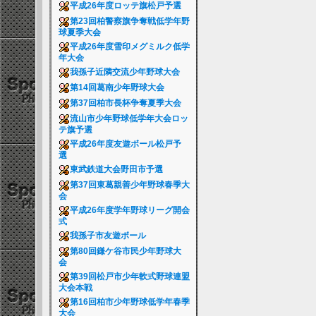
平成26年度ロッテ旗松戸予選
第23回柏警察旗争奪戦低学年野
球夏季大会
平成26年度雪印メグミルク低学
年大会
我孫子近隣交流少年野球大会
第14回葛南少年野球大会
第37回柏市長杯争奪夏季大会
流山市少年野球低学年大会ロッ
テ旗予選
平成26年度友遊ボール松戸予
選
東武鉄道大会野田市予選
第37回東葛親善少年野球春季大
会
平成26年度学年野球リーグ開会
式
我孫子市友遊ボール
第80回鎌ケ谷市民少年野球大
会
第39回松戸市少年軟式野球連盟
大会本戦
第16回柏市少年野球低学年春季
大会