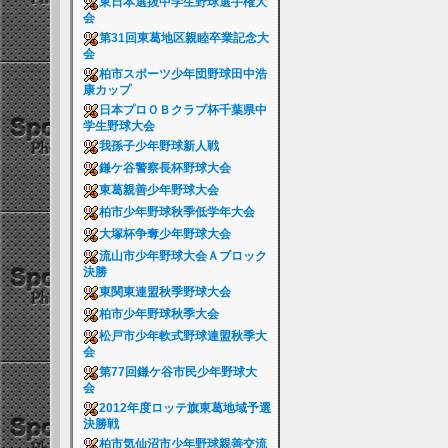
東日本選抜中学生野球選手権大
会
第31回東葛地区親睦卒業記念大
会
柏市スポーツ少年団野球田中浩
康カップ
日本プロＯＢクラブ杯千葉県中
学生野球大会
我孫子少年野球新人戦
鎌ケ谷警察長杯野球大会
東葛親善少年野球大会
柏市少年野球秋季低学年大会
大塚杯争奪少年野球大会
流山市少年野球大会Ａブロック
決勝
東関東連盟秋季野球大会
柏市少年野球秋季大会
松戸市少年軟式野球連盟秋季大
会
第77回鎌ケ谷市民少年野球大
会
2012年度ロッテ旗東葛地域予選
決勝戦
柏市気仙沼市少年野球親善交流