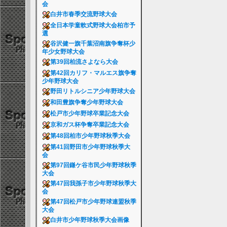
会
白井市春季交流野球大会
全日本学童軟式野球大会柏市予
選
谷沢健一旗千葉沼南旗争奪杯少
年少女野球大会
第39回柏流さよなら大会
第42回カリフ・マルエス旗争奪
少年野球大会
野田リトルシニア少年野球大会
和田豊旗争奪少年野球大会
松戸市少年野球卒業記念大会
京和ガス杯争奪卒業記念大会
第48回柏市少年野球秋季大会
第41回野田市少年野球秋季大
会
第97回鎌ケ谷市民少年野球秋季
大会
第47回我孫子市少年野球秋季大
会
第47回松戸市少年野球連盟秋季
大会
白井市少年野球秋季大会画像