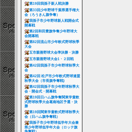
第19回我孫子新人戦決勝
第33回少年野球千葉県選手権大
会（ろうきん旗争奪）
我孫子市少年野球新人戦開会式
開幕戦
第2回和田豊旗争奪少年野球大
会開幕戦
第82回流山市少年軟式野球秋季
大会
五市親善野球大会準決勝・決勝
五市親善野球大会1・２回戦
第42回我孫子市少年野球秋季大
会
第42回 松戸市少年軟式野球連盟
秋季大会（市長旗争奪戦)
第42回我孫子市少年野球秋季大
会・開会式・開幕戦
第19回日ハム旗争奪関東学童軟
式野球秋季大会葛南地区予選・決
勝
第19回関東学童軟式野球秋季大
会（日ハム旗争奪戦）
我孫子市少年野球低学年大会兼
県少年野球低学年大会（ロッテ旗
争奪戦）