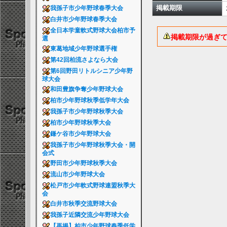
掲載期限
我孫子市少年野球春季大会
白井市少年野球春季大会
全日本学童軟式野球大会柏市予
掲載期限が過ぎ
選
東葛地域少年野球選手権
第42回柏流さよなら大会
第6回野田リトルシニア少年野
球大会
和田豊旗争奪少年野球大会
柏市少年野球秋季低学年大会
我孫子市少年野球秋季大会
柏市少年野球秋季大会
鎌ケ谷市少年野球大会
我孫子市少年野球秋季大会・開
会式
野田市少年野球秋季大会
流山市少年野球大会
松戸市少年軟式野球連盟秋季大
会
白井市秋季交流野球大会
我孫子近隣交流少年野球大会
【再掲】柏市少年野球春季低学