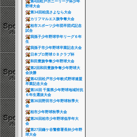
第4回松戸ポニーリーグ杯少年
野球大会
第34回柏流さよなら大会
カリフマルエス旗争奪大会
柏市スポーツ少年団卒団式記念
試合
我孫子少年野球学年リーグ６年
生
我孫子市少年野球卒業記念大会
日本プロ野球ＯＢクラブ杯
和田豊旗争奪少年野球大会
第2回和田豊旗争奪少年野球大
会決勝
第42回松戸市少年軟式野球連盟
卒業記念大会
第16回 千葉県少年野球地域対抗
６年生選抜大会
第36回野田市少年野球秋季大
会
柏市少年野球秋季大会
第26回柏市少年野球低学年大
会
第27回鎌ケ谷警察署長杯少年野
球大会