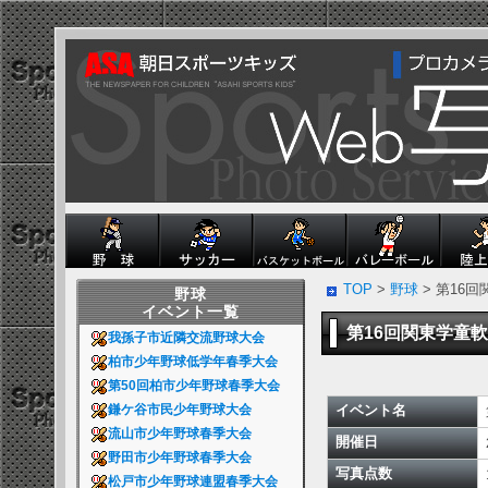
TOP
>
野球
> 第16
野球
イベント一覧
第16回関東学童
我孫子市近隣交流野球大会
柏市少年野球低学年春季大会
第50回柏市少年野球春季大会
イベント名
鎌ケ谷市民少年野球大会
流山市少年野球春季大会
開催日
野田市少年野球春季大会
写真点数
松戸市少年野球連盟春季大会