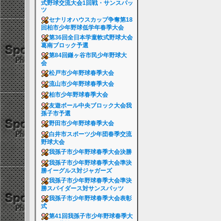
式野球交流大会1回戦・サンスパッ
ツ
セナリオハウスカップ争奪第18
回柏市少年野球低学年春季大会
第36回全日本学童軟式野球大会
葛南ブロック予選
第84回鎌ヶ谷市民少年野球大
会
松戸市少年野球春季大会
流山市少年野球春季大会
柏市少年野球春季大会
友遊ボール中央ブロック大会我
孫子市予選
野田市少年野球春季大会
白井市スポーツ少年団春季交流
野球大会
我孫子市少年野球春季大会決勝
我孫子市少年野球春季大会準決
勝イーグルス対ジャガーズ
我孫子市少年野球春季大会準決
勝スパイダース対サンスパッツ
我孫子市少年野球春季大会表彰
式
第41回我孫子市少年野球春季大