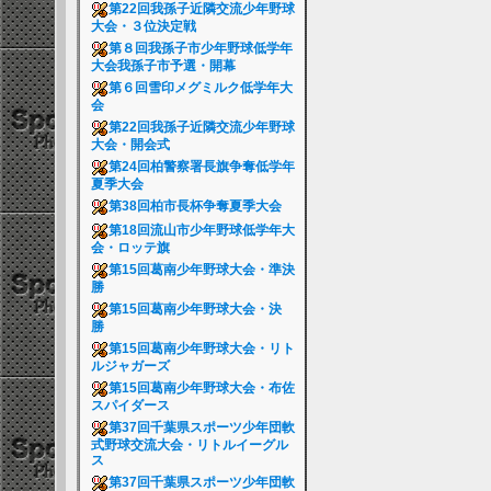
第22回我孫子近隣交流少年野球
大会・３位決定戦
第８回我孫子市少年野球低学年
大会我孫子市予選・開幕
第６回雪印メグミルク低学年大
会
第22回我孫子近隣交流少年野球
大会・開会式
第24回柏警察署長旗争奪低学年
夏季大会
第38回柏市長杯争奪夏季大会
第18回流山市少年野球低学年大
会・ロッテ旗
第15回葛南少年野球大会・準決
勝
第15回葛南少年野球大会・決
勝
第15回葛南少年野球大会・リト
ルジャガーズ
第15回葛南少年野球大会・布佐
スパイダース
第37回千葉県スポーツ少年団軟
式野球交流大会・リトルイーグル
ス
第37回千葉県スポーツ少年団軟