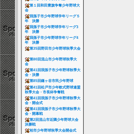
第１回和田豊旗争奪少年野球大
会
我孫子市少年野球学年リーグ５
年 決勝
我孫子市少年野球学年リーグ3
年 決勝
我孫子市少年野球学年リーグ4
年 決勝
第35回野田市少年野球秋季大会
第80回流山市少年野球秋季大
会
第41回我孫子市少年野球秋季大
会・決勝
第85回鎌ヶ谷市民少年野球
第41回松戸市少年軟式野球連盟
秋季大会・市長杯争奪戦
第41回我孫子市少年野球秋季大
会・開会式
第41回我孫子市少年野球秋季大
会・開幕戦
第2回流山市近隣少年野球大会
決勝戦
柏市少年野球秋季大会開会式