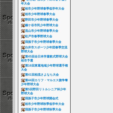
年大会
柏市少年野球春季低学年大会
柏市少年野球春季大会
野田市少年野球春季大会
鎌ケ谷市民少年野球大会
流山市少年野球春季大会
松戸市春季野球大会
我孫子市少年野球春季大会
白井市スポーツ少年団春季交流
野球大会
第45回全日本学童軟式野球大会
柏市予選
第16回東葛地域少年野球選手権
大会
第41回柏流さよなら大会
第44回カリフ・マルエス旗争奪
少年野球大会
第5回野田リトルシニア杯少年
野球大会
我孫子市少年野球開会式
柏市少年野球秋季低学年大会
我孫子市少年野球秋季大会