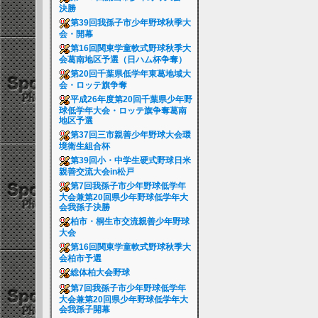
決勝
第39回我孫子市少年野球秋季大
会・開幕
第16回関東学童軟式野球秋季大
会葛南地区予選（日ハム杯争奪）
第20回千葉県低学年東葛地域大
会・ロッテ旗争奪
平成26年度第20回千葉県少年野
球低学年大会・ロッテ旗争奪葛南
地区予選
第37回三市親善少年野球大会環
境衛生組合杯
第39回小・中学生硬式野球日米
親善交流大会in松戸
第7回我孫子市少年野球低学年
大会兼第20回県少年野球低学年大
会我孫子決勝
柏市・桐生市交流親善少年野球
大会
第16回関東学童軟式野球秋季大
会柏市予選
総体柏大会野球
第7回我孫子市少年野球低学年
大会兼第20回県少年野球低学年大
会我孫子開幕