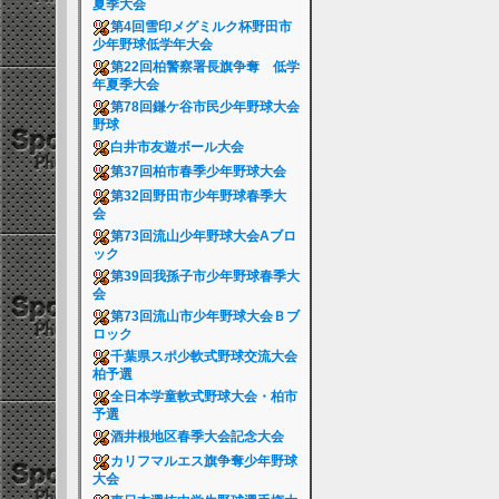
夏季大会
第4回雪印メグミルク杯野田市
少年野球低学年大会
第22回柏警察署長旗争奪 低学
年夏季大会
第78回鎌ケ谷市民少年野球大会
野球
白井市友遊ボール大会
第37回柏市春季少年野球大会
第32回野田市少年野球春季大
会
第73回流山少年野球大会Aブロ
ック
第39回我孫子市少年野球春季大
会
第73回流山市少年野球大会Ｂブ
ロック
千葉県スポ少軟式野球交流大会
柏予選
全日本学童軟式野球大会・柏市
予選
酒井根地区春季大会記念大会
カリフマルエス旗争奪少年野球
大会