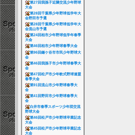
第27回我孫子近隣交流少年野球
大会
第28回千葉県少年野球低学年大
会野田市予選
第28回千葉県少年野球低学年大
会流山市予選
第24回柏市少年野球低学年春季
大会
第46回柏市少年野球春季大会
第96回鎌ケ谷市市民少年野球大
会
第46回我孫子市少年野球春季大
会
第47回松戸市少年軟式野球連盟
春季大会
第91回流山市少年野球春季大
会
第41回野田市少年野球春季大
会
白井市春季スポーツ少年団交流
野球大会
第46回松戸市少年野球卒業記念
大会
第45回松戸市少年野球卒業記念
大会