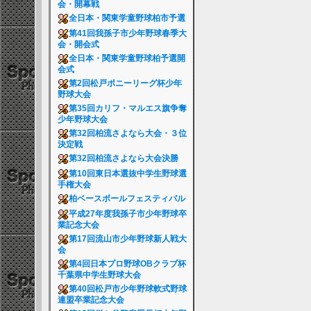
会・開幕戦
全日本・関東学童野球柏市予選
第41回我孫子市少年野球春季大
会・開会式
全日本・関東学童野球柏予選開
会式
第2回松戸ポニーリーグ杯少年
野球大会
第35回カリフ・マルエス旗争奪
少年野球大会
第32回柏流さよなら大会・３位
決定戦
第32回柏流さよなら大会決勝
第10回東日本選抜中学生野球選
手権大会
柏ベースボールフェスティバル
平成27年度我孫子市少年野球卒
業記念大会
第17回流山市少年野球新人戦大
会
第4回日本プロ野球OBクラブ杯
千葉県中学生野球大会
第40回松戸市少年野球軟式野球
連盟卒業記念大会