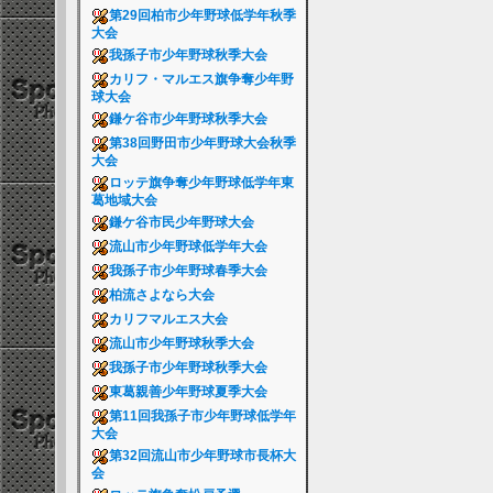
第29回柏市少年野球低学年秋季
大会
我孫子市少年野球秋季大会
カリフ・マルエス旗争奪少年野
球大会
鎌ケ谷市少年野球秋季大会
第38回野田市少年野球大会秋季
大会
ロッテ旗争奪少年野球低学年東
葛地域大会
鎌ケ谷市民少年野球大会
流山市少年野球低学年大会
我孫子市少年野球春季大会
柏流さよなら大会
カリフマルエス大会
流山市少年野球秋季大会
我孫子市少年野球秋季大会
東葛親善少年野球夏季大会
第11回我孫子市少年野球低学年
大会
第32回流山市少年野球市長杯大
会