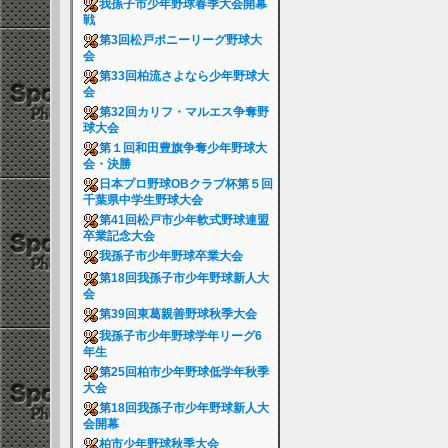
我孫子市少年野球春季大会開幕
戦
第3回松戸ポニーリーグ野球大
会
第33回柏流さよなら少年野球大
会
第32回カリフ・マルエス争奪野
球大会
第１回和田豊旗争奪少年野球大
会・決勝
日本プロ野球OBクラブ杯第５回
千葉県中学生野球大会
第41回松戸市少年軟式野球連盟
卒業記念大会
我孫子市少年野球卒業大会
第18回我孫子市少年野球新人大
会
第39回東葛親善野球秋季大会
我孫子市少年野球学年リーグ6
年生
第25回柏市少年野球低学年秋季
大会
第18回我孫子市少年野球新人大
会開幕
柏市少年野球秋季大会