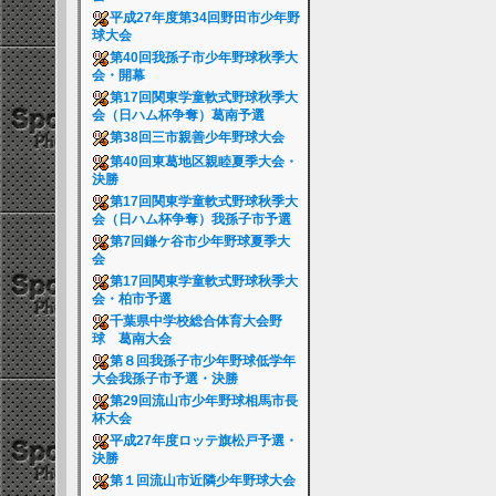
平成27年度第34回野田市少年野
球大会
第40回我孫子市少年野球秋季大
会・開幕
第17回関東学童軟式野球秋季大
会（日ハム杯争奪）葛南予選
第38回三市親善少年野球大会
第40回東葛地区親睦夏季大会・
決勝
第17回関東学童軟式野球秋季大
会（日ハム杯争奪）我孫子市予選
第7回鎌ケ谷市少年野球夏季大
会
第17回関東学童軟式野球秋季大
会・柏市予選
千葉県中学校総合体育大会野
球 葛南大会
第８回我孫子市少年野球低学年
大会我孫子市予選・決勝
第29回流山市少年野球相馬市長
杯大会
平成27年度ロッテ旗松戸予選・
決勝
第１回流山市近隣少年野球大会