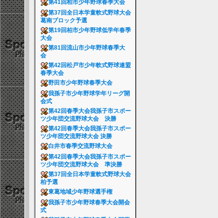
第41回柏市少年野球春季大会
第37回全日本学童軟式野球大会
葛南ブロック予選
第19回柏市少年野球低学年春季
大会
第81回流山市少年野球春季大
会
第42回松戸市少年軟式野球連盟
春季大会
野田市少年野球春季大会
我孫子市少年野球学年リーグ開
会式
第42回春季大会我孫子市スポー
ツ少年団交流野球大会 決勝
第42回春季大会我孫子市スポー
ツ少年団交流野球大会 決勝
白井市春季交流野球大会
第42回春季大会我孫子市スポー
ツ少年団交流野球大会 準決勝
第37回全日本学童軟式野球大会
柏予選
東葛地域少年野球選手権
我孫子市少年野球春季大会開会
式