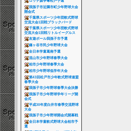
ロッテ旗争奪松戸予選
我孫子市近隣市町少年野球大会
開会式
千葉県スポーツ少年団軟式野球
交流大会1回戦ブラックバード
千葉県スポーツ少年団軟式野球
交流大会1回戦リトルイーグルス
友遊ボール我孫子市予選
鎌ヶ谷市民少年野球大会
全日本学童葛南予選
流山市少年野球春季大会
柏市少年野球春季大会
柏市少年野球低学年大会
第43回松戸市少年軟式野球連盟
春季大会
我孫子市少年野球春季大会決勝
我孫子市少年野球学年リーグ開
会式
平成30年度白井市春季交流野球
大会
我孫子市少年野球開会式開幕戦
全日本学童軟式野球大会柏市予
選