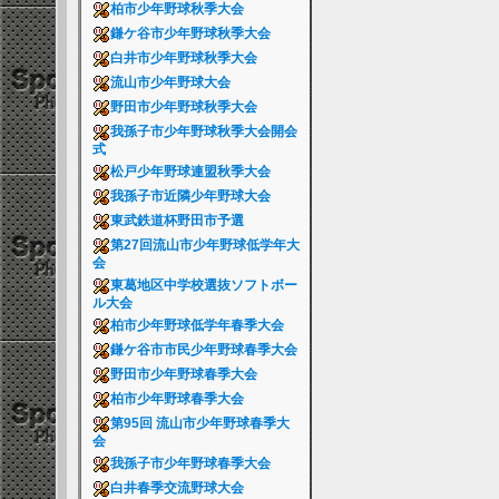
柏市少年野球秋季大会
鎌ケ谷市少年野球秋季大会
白井市少年野球秋季大会
流山市少年野球大会
野田市少年野球秋季大会
我孫子市少年野球秋季大会開会
式
松戸少年野球連盟秋季大会
我孫子市近隣少年野球大会
東武鉄道杯野田市予選
第27回流山市少年野球低学年大
会
東葛地区中学校選抜ソフトボー
ル大会
柏市少年野球低学年春季大会
鎌ケ谷市市民少年野球春季大会
野田市少年野球春季大会
柏市少年野球春季大会
第95回 流山市少年野球春季大
会
我孫子市少年野球春季大会
白井春季交流野球大会