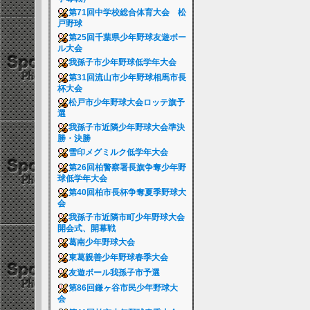
第71回中学校総合体育大会 松
戸野球
第25回千葉県少年野球友遊ボー
ル大会
我孫子市少年野球低学年大会
第31回流山市少年野球相馬市長
杯大会
松戸市少年野球大会ロッテ旗予
選
我孫子市近隣少年野球大会準決
勝・決勝
雪印メグミルク低学年大会
第26回柏警察署長旗争奪少年野
球低学年大会
第40回柏市長杯争奪夏季野球大
会
我孫子市近隣市町少年野球大会
開会式、開幕戦
葛南少年野球大会
東葛親善少年野球春季大会
友遊ボール我孫子市予選
第86回鎌ヶ谷市民少年野球大
会