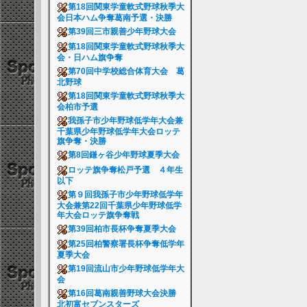
第18回関東学童軟式野球秋季大
会日本ハム争奪葛南予選・決勝
第39回三市親善少年野球大会
第18回関東学童軟式野球秋季大
会・日ハム旗争奪
第70回中学校総合体育大会 葛
北野球
第18回関東学童軟式野球秋季大
会柏市予選
我孫子市少年野球低学年大会兼
千葉県少年野球低学年大会ロッテ
旗争奪・決勝
第8回鎌ヶ谷少年野球夏季大会
ロッテ旗争奪松戸予選 ４年生
以下
第９回我孫子市少年野球低学年
大会兼第22回千葉県少年野球低学
年大会ロッテ旗争奪戦
第39回柏市長杯争奪夏季大会
第25回柏警察署長杯争奪低学年
夏季大会
第19回流山市少年野球低学年大
会
第16回葛南親善野球大会決勝
北初富セブンスターズ