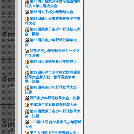
第13回千葉県少年野球連盟地域
対抗６年生選抜大会
第36回木下杯少年野球大会
第24回鎌ケ谷警察署長杯少年野
球大会
第16回我孫子市少年野球新人大
会・開幕
第23回柏市少年野球低学年大
会
我孫子市少年野球学年リーグ３
年生決勝
第27回大塚杯争奪少年野球大
会
第39回松戸市少年軟式野球連盟
秋季大会新人戦・教育長旗争奪
戦・決勝
第40回柏市少年野球秋季大会・
決勝
野田市少年野球秋季大会・決勝
平成26年度五市親善野球大会
第39回我孫子市少年野球秋季大
会・決勝
9.23第81回 鎌ケ谷市民少年野球
大会
第７６回流山市少年野球大会・