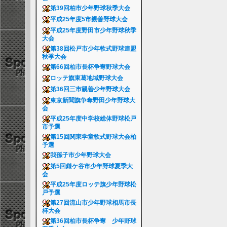
第39回柏市少年野球秋季大会
平成25年度5市親善野球大会
平成25年度野田市少年野球秋季
大会
第38回松戸市少年軟式野球連盟
秋季大会
第66回柏市長杯争奪野球大会
ロッテ旗東葛地域野球大会
第36回三市親善少年野球大会
東京新聞旗争奪野田少年野球大
会
平成25年度中学校総体野球松戸
市予選
第15回関東学童軟式野球大会柏
予選
我孫子市少年野球大会
第5回鎌ケ谷市少年野球夏季大
会
平成25年度ロッテ旗少年野球松
戸予選
第27回流山市少年野球相馬市長
杯大会
第36回柏市長杯争奪 少年野球