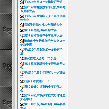
平成26年度ロッテ旗松戸予選
第23回柏警察旗争奪戦低学年野
球夏季大会
平成26年度雪印メグミルク低学
年大会
我孫子近隣交流少年野球大会
第14回葛南少年野球大会
第37回柏市長杯争奪夏季大会
流山市少年野球低学年大会ロッ
テ旗予選
平成26年度友遊ボール松戸予
選
東武鉄道大会野田市予選
第37回東葛親善少年野球春季大
会
平成26年度学年野球リーグ開会
式
我孫子市友遊ボール
第80回鎌ケ谷市民少年野球大
会
第39回松戸市少年軟式野球連盟
大会本戦
第16回柏市少年野球低学年春季
大会