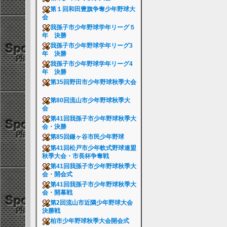
第１回和田豊旗争奪少年野球大
会
我孫子市少年野球学年リーグ５
年 決勝
我孫子市少年野球学年リーグ3
年 決勝
我孫子市少年野球学年リーグ4
年 決勝
第35回野田市少年野球秋季大会
第80回流山市少年野球秋季大
会
第41回我孫子市少年野球秋季大
会・決勝
第85回鎌ヶ谷市民少年野球
第41回松戸市少年軟式野球連盟
秋季大会・市長杯争奪戦
第41回我孫子市少年野球秋季大
会・開会式
第41回我孫子市少年野球秋季大
会・開幕戦
第2回流山市近隣少年野球大会
決勝戦
柏市少年野球秋季大会開会式