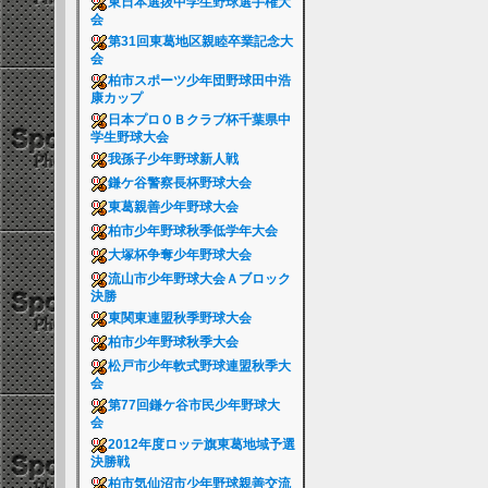
東日本選抜中学生野球選手権大
会
第31回東葛地区親睦卒業記念大
会
柏市スポーツ少年団野球田中浩
康カップ
日本プロＯＢクラブ杯千葉県中
学生野球大会
我孫子少年野球新人戦
鎌ケ谷警察長杯野球大会
東葛親善少年野球大会
柏市少年野球秋季低学年大会
大塚杯争奪少年野球大会
流山市少年野球大会Ａブロック
決勝
東関東連盟秋季野球大会
柏市少年野球秋季大会
松戸市少年軟式野球連盟秋季大
会
第77回鎌ケ谷市民少年野球大
会
2012年度ロッテ旗東葛地域予選
決勝戦
柏市気仙沼市少年野球親善交流