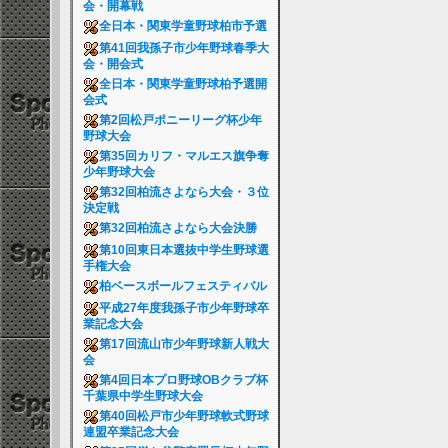
会・開幕戦
全日本・関東学童野球柏市予選
第41回我孫子市少年野球春季大
会・開会式
全日本・関東学童野球柏予選開
会式
第2回松戸ポニーリーグ杯少年
野球大会
第35回カリフ・マルエス旗争奪
少年野球大会
第32回柏流さよなら大会・３位
決定戦
第32回柏流さよなら大会決勝
第10回東日本選抜中学生野球選
手権大会
柏ベースボールフェスティバル
平成27年度我孫子市少年野球卒
業記念大会
第17回流山市少年野球新人戦大
会
第4回日本プロ野球OBクラブ杯
千葉県中学生野球大会
第40回松戸市少年野球軟式野球
連盟卒業記念大会