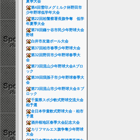
夏季大会
第4回雪印メグミルク杯野田市
少年野球低学年大会
第22回柏警察署長旗争奪 低学
年夏季大会
第78回鎌ケ谷市民少年野球大会
野球
白井市友遊ボール大会
第37回柏市春季少年野球大会
第32回野田市少年野球春季大
会
第73回流山少年野球大会Aブロ
ック
第39回我孫子市少年野球春季大
会
第73回流山市少年野球大会Ｂブ
ロック
千葉県スポ少軟式野球交流大会
柏予選
全日本学童軟式野球大会・柏市
予選
酒井根地区春季大会記念大会
カリフマルエス旗争奪少年野球
大会