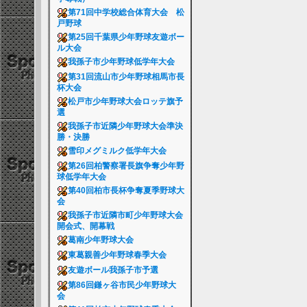
第71回中学校総合体育大会 松
戸野球
第25回千葉県少年野球友遊ボー
ル大会
我孫子市少年野球低学年大会
第31回流山市少年野球相馬市長
杯大会
松戸市少年野球大会ロッテ旗予
選
我孫子市近隣少年野球大会準決
勝・決勝
雪印メグミルク低学年大会
第26回柏警察署長旗争奪少年野
球低学年大会
第40回柏市長杯争奪夏季野球大
会
我孫子市近隣市町少年野球大会
開会式、開幕戦
葛南少年野球大会
東葛親善少年野球春季大会
友遊ボール我孫子市予選
第86回鎌ヶ谷市民少年野球大
会