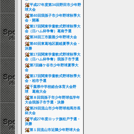
平成27年度第34回野田市少年野
球大会
第40回我孫子市少年野球秋季大
会・開幕
第17回関東学童軟式野球秋季大
会（日ハム杯争奪）葛南予選
第38回三市親善少年野球大会
第40回東葛地区親睦夏季大会・
決勝
第17回関東学童軟式野球秋季大
会（日ハム杯争奪）我孫子市予選
第7回鎌ケ谷市少年野球夏季大
会
第17回関東学童軟式野球秋季大
会・柏市予選
千葉県中学校総合体育大会野
球 葛南大会
第８回我孫子市少年野球低学年
大会我孫子市予選・決勝
第29回流山市少年野球相馬市長
杯大会
平成27年度ロッテ旗松戸予選・
決勝
第１回流山市近隣少年野球大会