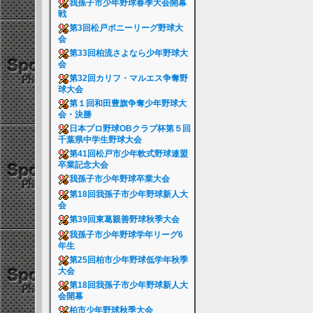
我孫子市少年野球春季大会開幕
戦
第3回松戸ポニーリーグ野球大
会
第33回柏流さよなら少年野球大
会
第32回カリフ・マルエス争奪野
球大会
第１回和田豊旗争奪少年野球大
会・決勝
日本プロ野球OBクラブ杯第５回
千葉県中学生野球大会
第41回松戸市少年軟式野球連盟
卒業記念大会
我孫子市少年野球卒業大会
第18回我孫子市少年野球新人大
会
第39回東葛親善野球秋季大会
我孫子市少年野球学年リーグ6
年生
第25回柏市少年野球低学年秋季
大会
第18回我孫子市少年野球新人大
会開幕
柏市少年野球秋季大会