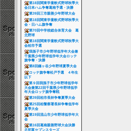
第18回関東学童軟式野球秋季大
会日本ハム争奪葛南予選・決勝
第39回三市親善少年野球大会
第18回関東学童軟式野球秋季大
会・日ハム旗争奪
第70回中学校総合体育大会 葛
北野球
第18回関東学童軟式野球秋季大
会柏市予選
我孫子市少年野球低学年大会兼
千葉県少年野球低学年大会ロッテ
旗争奪・決勝
第8回鎌ヶ谷少年野球夏季大会
ロッテ旗争奪松戸予選 ４年生
以下
第９回我孫子市少年野球低学年
大会兼第22回千葉県少年野球低学
年大会ロッテ旗争奪戦
第39回柏市長杯争奪夏季大会
第25回柏警察署長杯争奪低学年
夏季大会
第19回流山市少年野球低学年大
会
第16回葛南親善野球大会決勝
北初富セブンスターズ