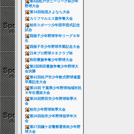
第4回松戸ポニーリーグ杯少年
野球大会
第34回柏流さよなら大会
カリフマルエス旗争奪大会
柏市スポーツ少年団卒団式記念
試合
我孫子少年野球学年リーグ６年
生
我孫子市少年野球卒業記念大会
日本プロ野球ＯＢクラブ杯
和田豊旗争奪少年野球大会
第2回和田豊旗争奪少年野球大
会決勝
第42回松戸市少年軟式野球連盟
卒業記念大会
第16回 千葉県少年野球地域対抗
６年生選抜大会
第36回野田市少年野球秋季大
会
柏市少年野球秋季大会
第26回柏市少年野球低学年大
会
第27回鎌ケ谷警察署長杯少年野
球大会