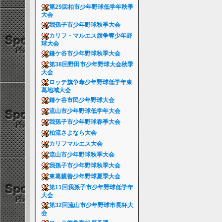
第29回柏市少年野球低学年秋季
大会
我孫子市少年野球秋季大会
カリフ・マルエス旗争奪少年野
球大会
鎌ケ谷市少年野球秋季大会
第38回野田市少年野球大会秋季
大会
ロッテ旗争奪少年野球低学年東
葛地域大会
鎌ケ谷市民少年野球大会
流山市少年野球低学年大会
我孫子市少年野球春季大会
柏流さよなら大会
カリフマルエス大会
流山市少年野球秋季大会
我孫子市少年野球秋季大会
東葛親善少年野球夏季大会
第11回我孫子市少年野球低学年
大会
第32回流山市少年野球市長杯大
会