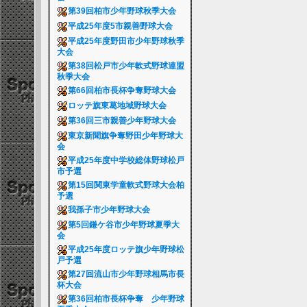
第39回柏市少年野球秋季大会
平成25年度5市親善野球大会
平成25年度野田市少年野球秋季
大会
第38回松戸市少年軟式野球連盟
秋季大会
第66回柏市長杯争奪野球大会
ロッテ旗東葛地域野球大会
第36回三市親善少年野球大会
東京新聞旗争奪野田少年野球大
会
平成25年度中学校総体野球松戸
市予選
第15回関東学童軟式野球大会柏
予選
我孫子市少年野球大会
第5回鎌ケ谷市少年野球夏季大
会
平成25年度ロッテ旗少年野球松
戸予選
第27回流山市少年野球相馬市長
杯大会
第36回柏市長杯争奪 少年野球