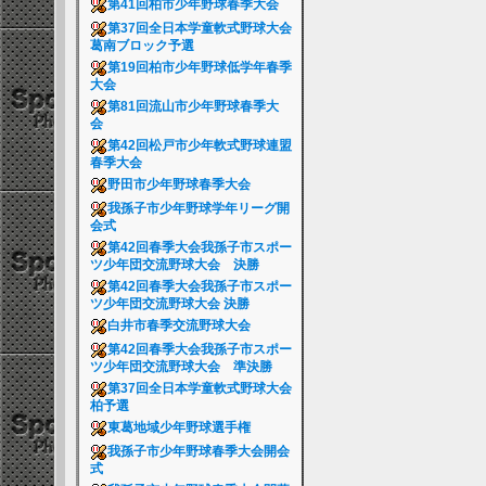
第41回柏市少年野球春季大会
第37回全日本学童軟式野球大会
葛南ブロック予選
第19回柏市少年野球低学年春季
大会
第81回流山市少年野球春季大
会
第42回松戸市少年軟式野球連盟
春季大会
野田市少年野球春季大会
我孫子市少年野球学年リーグ開
会式
第42回春季大会我孫子市スポー
ツ少年団交流野球大会 決勝
第42回春季大会我孫子市スポー
ツ少年団交流野球大会 決勝
白井市春季交流野球大会
第42回春季大会我孫子市スポー
ツ少年団交流野球大会 準決勝
第37回全日本学童軟式野球大会
柏予選
東葛地域少年野球選手権
我孫子市少年野球春季大会開会
式