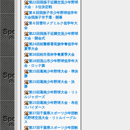
第22回我孫子近隣交流少年野球
大会・３位決定戦
第８回我孫子市少年野球低学年
大会我孫子市予選・開幕
第６回雪印メグミルク低学年大
会
第22回我孫子近隣交流少年野球
大会・開会式
第24回柏警察署長旗争奪低学年
夏季大会
第38回柏市長杯争奪夏季大会
第18回流山市少年野球低学年大
会・ロッテ旗
第15回葛南少年野球大会・準決
勝
第15回葛南少年野球大会・決
勝
第15回葛南少年野球大会・リト
ルジャガーズ
第15回葛南少年野球大会・布佐
スパイダース
第37回千葉県スポーツ少年団軟
式野球交流大会・リトルイーグル
ス
第37回千葉県スポーツ少年団軟