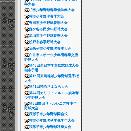
年大会
柏市少年野球春季低学年大会
柏市少年野球春季大会
野田市少年野球春季大会
鎌ケ谷市民少年野球大会
流山市少年野球春季大会
松戸市春季野球大会
我孫子市少年野球春季大会
白井市スポーツ少年団春季交流
野球大会
第45回全日本学童軟式野球大会
柏市予選
第16回東葛地域少年野球選手権
大会
第41回柏流さよなら大会
第44回カリフ・マルエス旗争奪
少年野球大会
第5回野田リトルシニア杯少年
野球大会
我孫子市少年野球開会式
柏市少年野球秋季低学年大会
我孫子市少年野球秋季大会