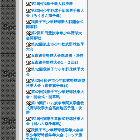
第19回我孫子新人戦決勝
第33回少年野球千葉県選手権大
会（ろうきん旗争奪）
我孫子市少年野球新人戦開会式
開幕戦
第2回和田豊旗争奪少年野球大
会開幕戦
第82回流山市少年軟式野球秋季
大会
五市親善野球大会準決勝・決勝
五市親善野球大会1・２回戦
第42回我孫子市少年野球秋季大
会
第42回 松戸市少年軟式野球連盟
秋季大会（市長旗争奪戦)
第42回我孫子市少年野球秋季大
会・開会式・開幕戦
第19回日ハム旗争奪関東学童軟
式野球秋季大会葛南地区予選・決
勝
第19回関東学童軟式野球秋季大
会（日ハム旗争奪戦）
我孫子市少年野球低学年大会兼
県少年野球低学年大会（ロッテ旗
争奪戦）