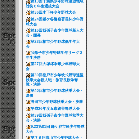
第13回千葉県少年野球連盟地域
対抗６年生選抜大会
第36回木下杯少年野球大会
第24回鎌ケ谷警察署長杯少年野
球大会
第16回我孫子市少年野球新人大
会・開幕
第23回柏市少年野球低学年大
会
我孫子市少年野球学年リーグ３
年生決勝
第27回大塚杯争奪少年野球大
会
第39回松戸市少年軟式野球連盟
秋季大会新人戦・教育長旗争奪
戦・決勝
第40回柏市少年野球秋季大会・
決勝
野田市少年野球秋季大会・決勝
平成26年度五市親善野球大会
第39回我孫子市少年野球秋季大
会・決勝
9.23第81回 鎌ケ谷市民少年野球
大会
第７６回流山市少年野球大会・