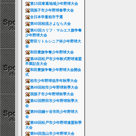
第15回東葛地域少年野球大会
我孫子市少年野球春季大会
全日本学童柏市予選
第40回柏流さよなら大会
第43回カリフ・マルエス旗争奪
少年野球大会
野田リトルシニア杯少年野球大
会
和田豊旗争奪少年野球大会
第48回松戸市少年軟式野球連盟
卒業記念大会
和田豊旗争奪少年野球大会開会
式
柏市少年野球低学年秋季大会
第49回柏市少年野球秋季大会
我孫子市少年野球秋季大会
第42回野田市少年野球秋季大
会
第99回鎌ケ谷市民少年野球大
会
第48回松戸市少年野球連盟秋季
大会
第94回流山市少年野球大会