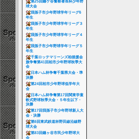
第25回鎌ケ谷警察署長杯少年野
球大会
我孫子市少年野球学年リーグ6
年生
我孫子市少年野球学年リーグ３
年生
我孫子市少年野球学年リーグ４
年生
我孫子市少年野球学年リーグ５
年生
千葉ロッテマリーンズ柏後援会
旗争奪第41回柏市少年野球秋季大
会
日本ハム杯争奪千葉県大会・準
決勝
第24回柏市少年野球低学年大
会
日本ハム杯争奪第17回関東学童
軟式野球秋季大会・５年生以下・
決勝
第17回我孫子市少年野球新人大
会・決勝
第6回東武鉄道杯野田線沿線野
球大会
第83回鎌ヶ谷市民少年野球大
会