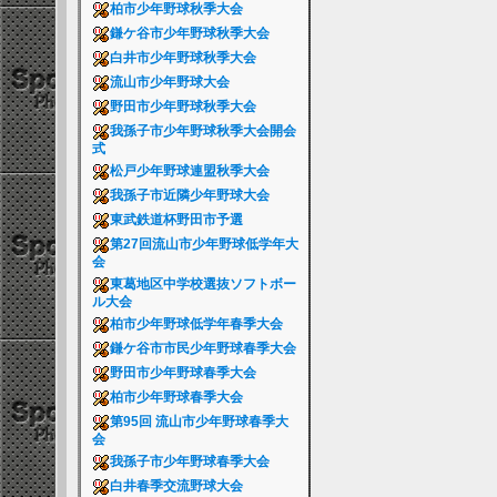
柏市少年野球秋季大会
鎌ケ谷市少年野球秋季大会
白井市少年野球秋季大会
流山市少年野球大会
野田市少年野球秋季大会
我孫子市少年野球秋季大会開会
式
松戸少年野球連盟秋季大会
我孫子市近隣少年野球大会
東武鉄道杯野田市予選
第27回流山市少年野球低学年大
会
東葛地区中学校選抜ソフトボー
ル大会
柏市少年野球低学年春季大会
鎌ケ谷市市民少年野球春季大会
野田市少年野球春季大会
柏市少年野球春季大会
第95回 流山市少年野球春季大
会
我孫子市少年野球春季大会
白井春季交流野球大会