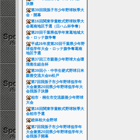
決勝
第39回我孫子市少年野球秋季大
会・開幕
第16回関東学童軟式野球秋季大
会葛南地区予選（日ハム杯争奪）
第20回千葉県低学年東葛地域大
会・ロッテ旗争奪
平成26年度第20回千葉県少年野
球低学年大会・ロッテ旗争奪葛南
地区予選
第37回三市親善少年野球大会環
境衛生組合杯
第39回小・中学生硬式野球日米
親善交流大会in松戸
第7回我孫子市少年野球低学年
大会兼第20回県少年野球低学年大
会我孫子決勝
柏市・桐生市交流親善少年野球
大会
第16回関東学童軟式野球秋季大
会柏市予選
総体柏大会野球
第7回我孫子市少年野球低学年
大会兼第20回県少年野球低学年大
会我孫子開幕