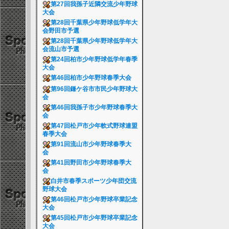
第27回我孫子近隣交流少年野球
大会
第28回千葉県少年野球低学年大
会野田市予選
第28回千葉県少年野球低学年大
会流山市予選
第24回柏市少年野球低学年春季
大会
第46回柏市少年野球春季大会
第96回鎌ケ谷市市民少年野球大
会
第46回我孫子市少年野球春季大
会
第47回松戸市少年軟式野球連盟
春季大会
第91回流山市少年野球春季大
会
第41回野田市少年野球春季大
会
白井市春季スポーツ少年団交流
野球大会
第46回松戸市少年野球卒業記念
大会
第45回松戸市少年野球卒業記念
大会