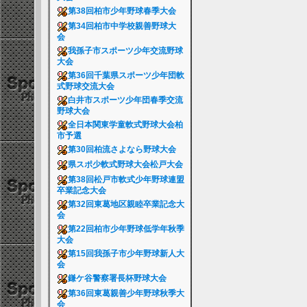
第38回柏市少年野球春季大会
第34回柏市中学校親善野球大
会
我孫子市スポーツ少年交流野球
大会
第36回千葉県スポーツ少年団軟
式野球交流大会
白井市スポーツ少年団春季交流
野球大会
全日本関東学童軟式野球大会柏
市予選
第30回柏流さよなら野球大会
県スポ少軟式野球大会松戸大会
第38回松戸市軟式少年野球連盟
卒業記念大会
第32回東葛地区親睦卒業記念大
会
第22回柏市少年野球低学年秋季
大会
第15回我孫子市少年野球新人大
会
鎌ケ谷警察署長杯野球大会
第36回東葛親善少年野球秋季大
会