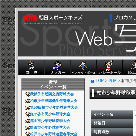
TOP
>
野球
> 柏市少
野球
イベント一覧
柏市少年野球秋
我孫子市近隣交流野球大会
柏市少年野球低学年春季大会
第50回柏市少年野球春季大会
イベント名
鎌ケ谷市民少年野球大会
流山市少年野球春季大会
開催日
野田市少年野球春季大会
写真点数
松戸市少年野球連盟春季大会