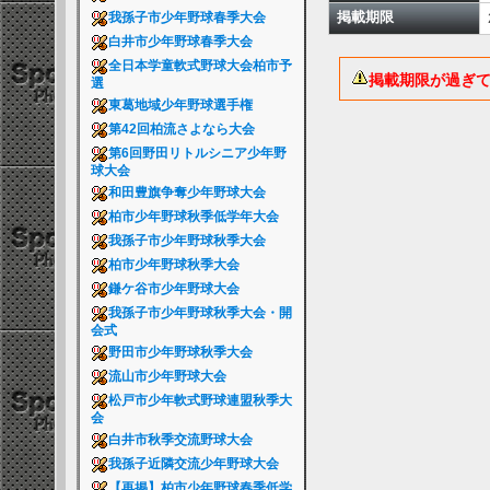
掲載期限
我孫子市少年野球春季大会
白井市少年野球春季大会
全日本学童軟式野球大会柏市予
掲載期限が過ぎ
選
東葛地域少年野球選手権
第42回柏流さよなら大会
第6回野田リトルシニア少年野
球大会
和田豊旗争奪少年野球大会
柏市少年野球秋季低学年大会
我孫子市少年野球秋季大会
柏市少年野球秋季大会
鎌ケ谷市少年野球大会
我孫子市少年野球秋季大会・開
会式
野田市少年野球秋季大会
流山市少年野球大会
松戸市少年軟式野球連盟秋季大
会
白井市秋季交流野球大会
我孫子近隣交流少年野球大会
【再掲】柏市少年野球春季低学