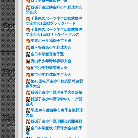
ロッテ旗争奪松戸予選
我孫子市近隣市町少年野球大会
開会式
千葉県スポーツ少年団軟式野球
交流大会1回戦ブラックバード
千葉県スポーツ少年団軟式野球
交流大会1回戦リトルイーグルス
友遊ボール我孫子市予選
鎌ヶ谷市民少年野球大会
全日本学童葛南予選
流山市少年野球春季大会
柏市少年野球春季大会
柏市少年野球低学年大会
第43回松戸市少年軟式野球連盟
春季大会
我孫子市少年野球春季大会決勝
我孫子市少年野球学年リーグ開
会式
平成30年度白井市春季交流野球
大会
我孫子市少年野球開会式開幕戦
全日本学童軟式野球大会柏市予
選