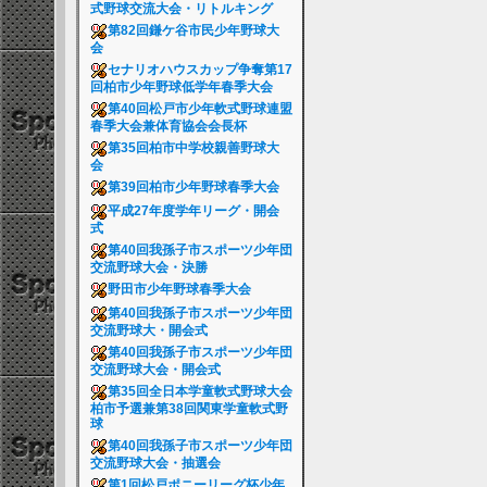
式野球交流大会・リトルキング
第82回鎌ケ谷市民少年野球大
会
セナリオハウスカップ争奪第17
回柏市少年野球低学年春季大会
第40回松戸市少年軟式野球連盟
春季大会兼体育協会会長杯
第35回柏市中学校親善野球大
会
第39回柏市少年野球春季大会
平成27年度学年リーグ・開会
式
第40回我孫子市スポーツ少年団
交流野球大会・決勝
野田市少年野球春季大会
第40回我孫子市スポーツ少年団
交流野球大・開会式
第40回我孫子市スポーツ少年団
交流野球大会・開会式
第35回全日本学童軟式野球大会
柏市予選兼第38回関東学童軟式野
球
第40回我孫子市スポーツ少年団
交流野球大会・抽選会
第1回松戸ポニーリーグ杯少年