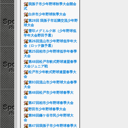
我孫子市少年野球秋季大会開会
式
白井市少年野球秋季大会
第28回 我孫子市近隣交流少年野
球大会
雪印メグミルク杯（少年野球低
学年大会野田予選）
第26回流山市少年野球低学年大
会（ロッテ旗予選）
第25回柏市少年野球低学年春季
大会
第48回松戸市軟式野球連盟春季
大会ジュニア戦
松戸市少年軟式野球連盟春季大
会
第93回流山市少年野球大会春季
大会
第48回松戸市少年野球春季大
会
第47回柏市少年野球春季大会
野田市少年野球春季大会
第98回鎌ケ谷市民少年野球大
会
第47回我孫子市少年野球春季大