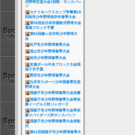
式野球交流大会1回戦・サンスパッ
ツ
セナリオハウスカップ争奪第18
回柏市少年野球低学年春季大会
第36回全日本学童軟式野球大会
葛南ブロック予選
第84回鎌ヶ谷市民少年野球大
会
松戸市少年野球春季大会
流山市少年野球春季大会
柏市少年野球春季大会
友遊ボール中央ブロック大会我
孫子市予選
野田市少年野球春季大会
白井市スポーツ少年団春季交流
野球大会
我孫子市少年野球春季大会決勝
我孫子市少年野球春季大会準決
勝イーグルス対ジャガーズ
我孫子市少年野球春季大会準決
勝スパイダース対サンスパッツ
我孫子市少年野球春季大会表彰
式
第41回我孫子市少年野球春季大