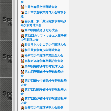
会
白井市春季交流野球大会
全日本学童軟式野球大会柏市予
選
谷沢健一旗千葉沼南旗争奪杯少
年少女野球大会
第39回柏流さよなら大会
第42回カリフ・マルエス旗争奪
少年野球大会
野田リトルシニア少年野球大会
和田豊旗争奪少年野球大会
松戸市少年野球卒業記念大会
京和ガス杯争奪卒業記念大会
第48回柏市少年野球秋季大会
第41回野田市少年野球秋季大
会
第97回鎌ケ谷市民少年野球秋季
大会
第47回我孫子市少年野球秋季大
会
第47回松戸市少年野球連盟秋季
大会
白井市少年野球秋季大会画像