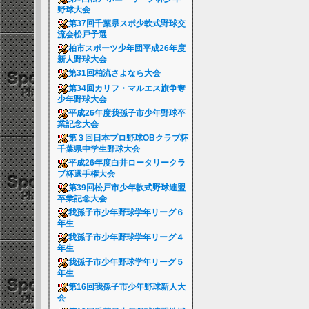
野球大会
第37回千葉県スポ少軟式野球交
流会松戸予選
柏市スポーツ少年団平成26年度
新人野球大会
第31回柏流さよなら大会
第34回カリフ・マルエス旗争奪
少年野球大会
平成26年度我孫子市少年野球卒
業記念大会
第３回日本プロ野球OBクラブ杯
千葉県中学生野球大会
平成26年度白井ロータリークラ
ブ杯選手権大会
第39回松戸市少年軟式野球連盟
卒業記念大会
我孫子市少年野球学年リーグ６
年生
我孫子市少年野球学年リーグ４
年生
我孫子市少年野球学年リーグ５
年生
第16回我孫子市少年野球新人大
会